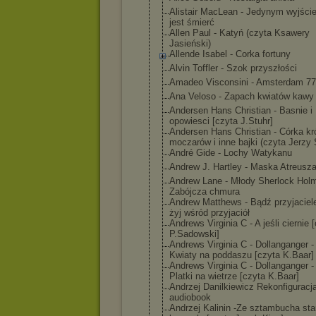
Alistair MacLean - Jedynym wyjści
jest śmierć
Allen Paul - Katyń (czyta Ksawery
Jasieński)
Allende Isabel - Corka fortuny
Alvin Toffler - Szok przyszłości
Amadeo Visconsini - Amsterdam 77
Ana Veloso - Zapach kwiatów kawy
Andersen Hans Christian - Basnie i
opowiesci [czyta J.Stuhr]
Andersen Hans Christian - Córka kr
moczarów i inne bajki (czyta Jerzy 
André Gide - Lochy Watykanu
Andrew J. Hartley - Maska Atreusz
Andrew Lane - Młody Sherlock Hol
Zabójcza chmura
Andrew Matthews - Bądź przyjaciel
żyj wśród przyjaciół
Andrews Virginia C - A jeśli ciernie 
P.Sadowski]
Andrews Virginia C - Dollanganger - 
Kwiaty na poddaszu [czyta K.Baar]
Andrews Virginia C - Dollanganger - 
Platki na wietrze [czyta K.Baar]
Andrzej Danilkiewicz Rekonfiguracj
audiobook
Andrzej Kalinin -Ze sztambucha sta