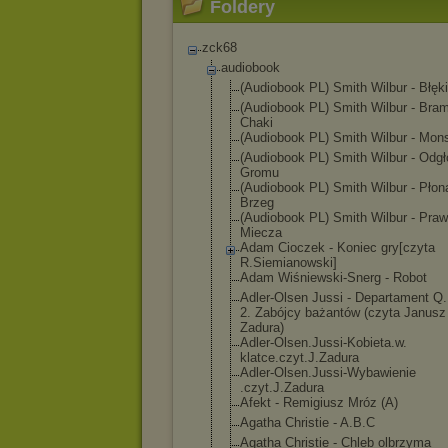
Foldery
zck68
audiobook
(Audiobook PL) Smith Wilbur - Błęki
(Audiobook PL) Smith Wilbur - Bra
Chaki
(Audiobook PL) Smith Wilbur - Mon
(Audiobook PL) Smith Wilbur - Odgł
Gromu
(Audiobook PL) Smith Wilbur - Płon
Brzeg
(Audiobook PL) Smith Wilbur - Pra
Miecza
Adam Cioczek - Koniec gry[czyta
R.Siemianowski
]
Adam Wiśniewski-Sne
rg - Robot
Adler-Olsen Jussi - Departament Q
2. Zabójcy bażantów (czyta Janusz
Zadura)
Adler-Olsen.Ju
ssi-Kobieta.w.
klatce.czyt.J.
Zadura
Adler-Olsen.Ju
ssi-Wybawienie
.czyt.J.Zadura
Afekt - Remigiusz Mróz (A)
Agatha Christie - A.B.C
Agatha Christie - Chleb olbrzyma