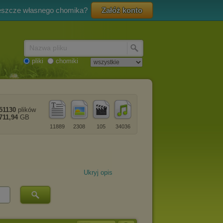
eszcze własnego chomika?
Załóż konto
Nazwa pliku
pliki
chomiki
51130
plików
711,94
GB
11889
2308
105
34036
Ukryj opis