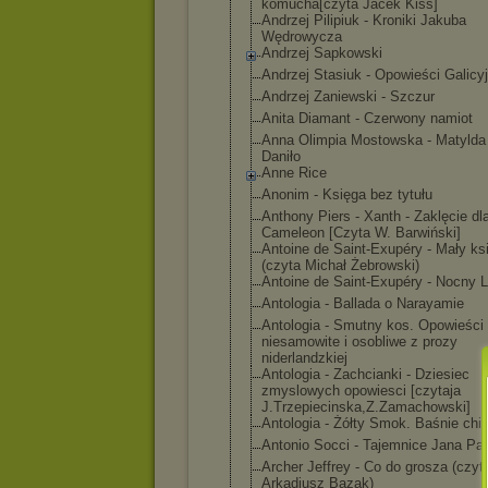
komucha[czyta Jacek Kiss]
Andrzej Pilipiuk - Kroniki Jakuba
Wędrowycza
Andrzej Sapkowski
Andrzej Stasiuk - Opowieści Galicy
Andrzej Zaniewski - Szczur
Anita Diamant - Czerwony namiot
Anna Olimpia Mostowska - Matylda 
Daniło
Anne Rice
Anonim - Księga bez tytułu
Anthony Piers - Xanth - Zaklęcie dl
Cameleon [Czyta W. Barwiński]
Antoine de Saint-Exupéry - Mały ks
(czyta Michał Żebrowski)
Antoine de Saint-Exupéry - Nocny L
Antologia - Ballada o Narayamie
Antologia - Smutny kos. Opowieści
niesamowite i osobliwe z prozy
niderlandzkiej
Antologia - Zachcianki - Dziesiec
zmyslowych opowiesci [czytaja
J.Trzepiecinsk
a,Z.Zamachowsk
i]
Antologia - Żółty Smok. Baśnie chi
Antonio Socci - Tajemnice Jana Paw
Archer Jeffrey - Co do grosza (czyt
Arkadiusz Bazak)