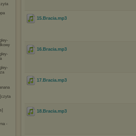
czyta
opa
15.Bracia
.mp3
gley-
dko
wy
16.Bracia
.mp3
gley-
a
gley-
cza
17.Bracia
.mp3
anana
[czyta
s]
18.Bracia
.mp3
na -