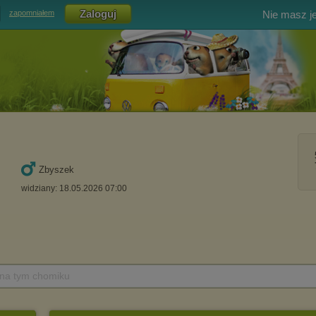
Nie masz j
zapomniałem
Zbyszek
widziany: 18.05.2026 07:00
 na tym chomiku