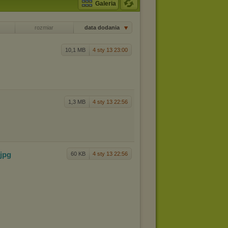
Galeria
rozmiar
data dodania
10,1 MB
4 sty 13 23:00
1,3 MB
4 sty 13 22:56
.jpg
60 KB
4 sty 13 22:56