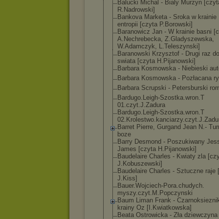
Balucki Michal - Bialy Murzyn [czyt
R.Nadrowski]
Bankova Marketa - Sroka w krainie
entropii [czyta P.Borowski]
Baranowicz Jan - W krainie basni [
A.Nechrebecka, Z.Gladyszewska
,
W.Adamczyk, L.Teleszynski]
Baranowski Krzysztof - Drugi raz d
swiata [czyta H.Pijanowski]
Barbara Kosmowska - Niebieski au
Barbara Kosmowska - Pozłacana r
Barbara Scrupski - Petersburski ro
Bardugo.Leigh-
Szostka.wron.T
01.czyt.J.Zadu
ra
Bardugo.Leigh-
Szostka.wron.T
02.Krolestwo.k
anciarzy.czyt.
J.Zadu
Barret Pierre, Gurgand Jean N.- Tur
boze
Barry Desmond - Poszukiwany Jes
James [czyta H.Pijanowski]
Baudelaire Charles - Kwiaty zla [cz
J.Kobuszewski]
Baudelaire Charles - Sztuczne raje 
J.Kiss]
Bauer.Wojciech
-Pora.chudych.
myszy.czyt.M.P
opczynski
Baum Liman Frank - Czarnoksiezni
krainy Oz [I.Kwiatkowska
]
Beata Ostrowicka - Zła dziewczyna