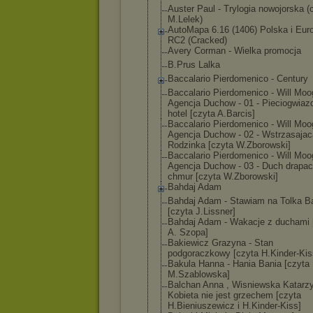
Auster Paul - Trylogia nowojorska (
M.Lelek)
AutoMapa 6.16 (1406) Polska i Eur
RC2 (Cracked)
Avery Corman - Wielka promocja
B.Prus Lalka
Baccalario Pierdomenico - Century
Baccalario Pierdomenico - Will Moo
Agencj
a Duchow - 01 - Pieciogwiaz
hotel [czyta A.Barcis]
Baccalario Pierdomenico - Will Moo
Agencj
a Duchow - 02 - Wstrzasajac
Rodzinka [czyta W.Zborowski]
Baccalario Pierdomenico - Will Moo
Agencj
a Duchow - 03 - Duch drapa
chmur [czyta W.Zborowski]
Bahdaj Adam
Bahdaj Adam - Stawiam na Tolka B
[czyta J.Lissner]
Bahdaj Adam - Wakacje z duchami 
A. Szopa]
Bakiewicz Grazyna - Stan
podgoraczkowy [czyta H.Kinder-Kis
Bakula Hanna - Hania Bania [czyta
M.Szablowska]
Balchan Anna , Wisniewska Katarzy
Kobieta nie jest grzechem [czyta
H.Bieniuszewic
z i H.Kinder-Kiss]