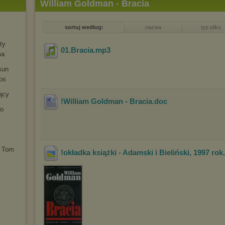
William Goldman - Bracia
sortuj według:
nazwa
typ pliku
ty
01.Bracia
.mp3
ma
sun
os
ący
!William Goldman - Bracia
.doc
wo
. Tom
!okładka książki - Adamski i Bieliński, 1997 rok