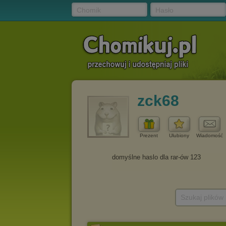
Chomik
Hasło
zck68
Prezent
Ulubiony
Wiadomość
Szukaj plików