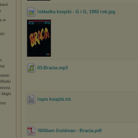
banii
u
!okładka książki - G i G, 1992 rok
.jpg
ia w
ski
m
o
iat
03.Bracia
.mp3
łowian
Wielki
Nerona
 Majki
!opis książki
.txt
arno
!William Goldman - Bracia
.pdf