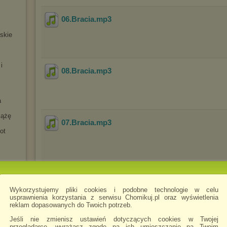
06.Bracia
.mp3
jskie
i
08.Bracia
.mp3
a
iążę
07.Bracia
.mp3
ot
09.Bracia
.mp3
Wykorzystujemy pliki cookies i podobne technologie w celu
ńskie
usprawnienia korzystania z serwisu Chomikuj.pl oraz wyświetlenia
reklam dopasowanych do Twoich potrzeb.
ła II
a
Jeśli nie zmienisz ustawień dotyczących cookies w Twojej
10.Bracia
.mp3
przeglądarce, wyrażasz zgodę na ich umieszczanie na Twoim