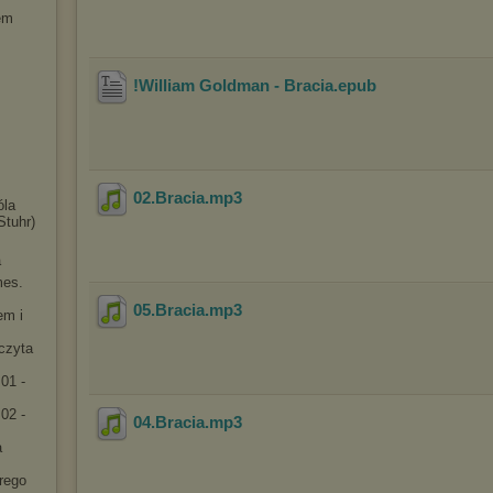
em
!William Goldman - Bracia
.epub
02.Bracia
.mp3
óla
Stuhr)
a
mes.
05.Bracia
.mp3
em i
[czyta
01 -
02 -
04.Bracia
.mp3
a
rego