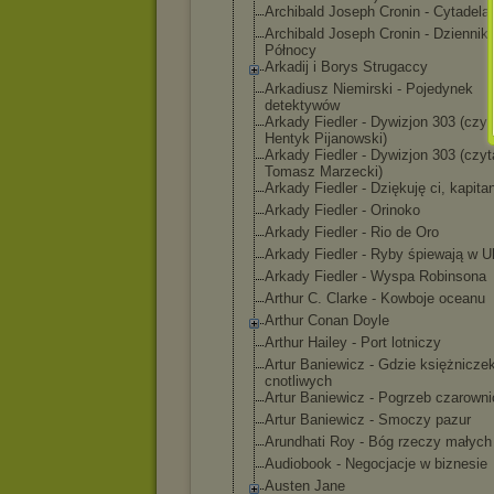
Archibald Joseph Cronin - Cytadela
Archibald Joseph Cronin - Dziennik
Północy
Arkadij i Borys Strugaccy
Arkadiusz Niemirski - Pojedynek
detektywów
Arkady Fiedler - Dywizjon 303 (czyt
Hentyk Pijanowski)
Arkady Fiedler - Dywizjon 303 (czyt
Tomasz Marzecki)
Arkady Fiedler - Dziękuję ci, kapita
Arkady Fiedler - Orinoko
Arkady Fiedler - Rio de Oro
Arkady Fiedler - Ryby śpiewają w Uk
Arkady Fiedler - Wyspa Robinsona
Arthur C. Clarke - Kowboje oceanu
Arthur Conan Doyle
Arthur Hailey - Port lotniczy
Artur Baniewicz - Gdzie księżnicze
cnotliwych
Artur Baniewicz - Pogrzeb czarowni
Artur Baniewicz - Smoczy pazur
Arundhati Roy - Bóg rzeczy małych
Audiobook - Negocjacje w biznesie
Austen Jane