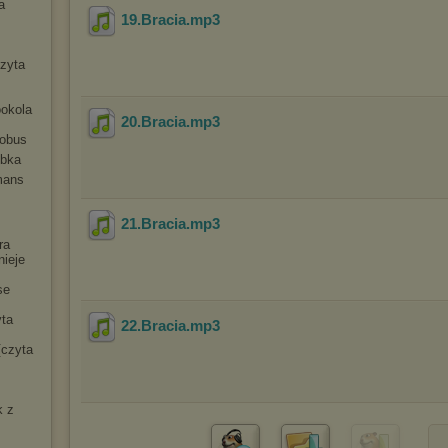
a
19.Bracia
.mp3
czyta
ookola
20.Bracia
.mp3
tobus
ybka
mans
21.Bracia
.mp3
ra
nieje
se
yta
22.Bracia
.mp3
[czyta
k z