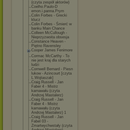
(czyta zespół aktorów)
Coelho.Paulo-D
emon.i.panna.P
rym
Colin Forbes - Grecki
klucz
Colin Forbes - Śmierć w
banku Main Chance
Colleen McCullough -
Nieprzyzwoita obsesja
Constance Heaven -
Piętno Ravensley
Cooper James Fenimore
Cormac McCarthy - To
nie jest kraj dla starych
ludzi
Cornwell Bernard - Piesn
lukow - Azincourt [czyta
L.Wojtaszak]
Craig Russell - Jan
Faber 4 - Mistrz
karnawału (czyta
Andrzej Mastalerz)
Craig Russell - Jan
Faber 4 - Mistrz
karnawału (czyta
Andrzej Mastalerz) 1
Craig Russell - Jan
Fabel 03 -
Zmartwychwstał
y (czyta
Andrzej Mastalerz)