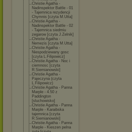
Christie Agatha -
Nadinspektor Battle - 01
- Tajemnica rezydencji
Chymnis [czyta M.Utta]
Christie Agatha -
Nadinspektor Battle - 02
- Tajemnica siedmiu
zegarow [czyta J.Zelnik]
Christie Agatha -
Nemezis [czyta M.Utta]
Christie Agatha -
Niespodziewany gosc
[czyta L.Filipowicz]
Christie Agatha - Noc i
ciemnosc [czyta
R.Siemianowski
]
Christie Agatha -
Pajeczyna (czyta
L.Filipowicz)
Christie Agatha - Panna
Marple - 4.50 z
Paddington
[sluchowisko]
Christie Agatha - Panna
Marple - Karaibska
tajemnica [czyta
R.Siemianowski
]
Christie Agatha - Panna
Marple - Kieszen pelna
zyta [czyta