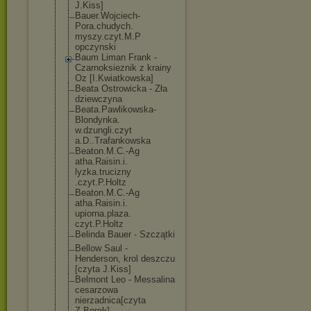
J.Kiss]
Bauer.Wojciech
-
Pora.chudych.
myszy.czyt.M.P
opczynski
Baum Liman Frank -
Czarnoksieznik z krainy
Oz [I.Kwiatkowska
]
Beata Ostrowicka - Zła
dziewczyna
Beata.Pawlikow
ska-
Blondynka.
w.dzungli.czyt
a.D..Trafankow
ska
Beaton.M.C.-Ag
atha.Raisin.i.
lyzka.trucizny
.czyt.P.Holtz
Beaton.M.C.-Ag
atha.Raisin.i.
upiorna.plaza.
czyt.P.Holtz
Belinda Bauer - Szczątki
Bellow Saul -
Henderson, krol deszczu
[czyta J.Kiss]
Belmont Leo - Messalina
cesarzowa
nierzadnica[cz
yta
Z.Borek]