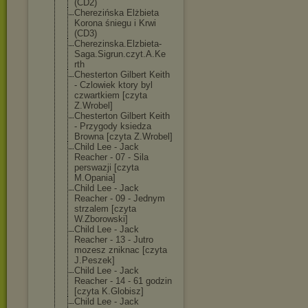
(CD2)
Cherezińska Elżbieta
Korona śniegu i Krwi
(CD3)
Cherezinska.El
zbieta-
Saga.Si
grun.czyt.A.Ke
rth
Chesterton Gilbert Keith
- Czlowiek ktory byl
czwartkiem [czyta
Z.Wrobel]
Chesterton Gilbert Keith
- Przygody ksiedza
Browna [czyta Z.Wrobel]
Child Lee - Jack
Reacher - 07 - Sila
perswazji [czyta
M.Opania]
Child Lee - Jack
Reacher - 09 - Jednym
strzalem [czyta
W.Zborowski]
Child Lee - Jack
Reacher - 13 - Jutro
mozesz zniknac [czyta
J.Peszek]
Child Lee - Jack
Reacher - 14 - 61 godzin
[czyta K.Globisz]
Child Lee - Jack