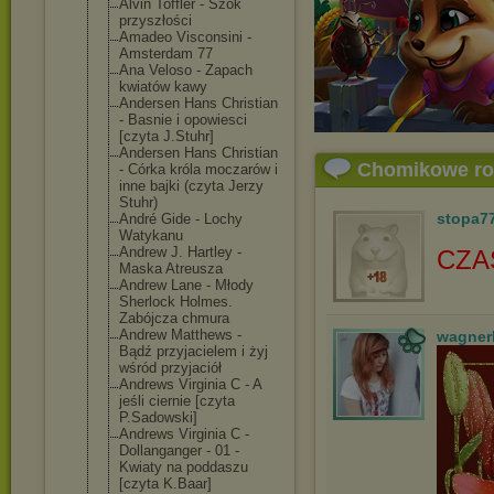
Alvin Toffler - Szok
przyszłości
Amadeo Visconsini -
Amsterdam 77
Ana Veloso - Zapach
kwiatów kawy
Andersen Hans Christian
- Basnie i opowiesci
[czyta J.Stuhr]
Andersen Hans Christian
Chomikowe r
- Córka króla moczarów i
inne bajki (czyta Jerzy
Stuhr)
stopa7
André Gide - Lochy
Watykanu
Andrew J. Hartley -
CZA
Maska Atreusza
Andrew Lane - Młody
Sherlock Holmes.
Zabójcza chmura
Andrew Matthews -
wagner
Bądź przyjacielem i żyj
wśród przyjaciół
Andrews Virginia C - A
jeśli ciernie [czyta
P.Sadowski]
Andrews Virginia C -
Dollanganger - 01 -
Kwiaty na poddaszu
[czyta K.Baar]