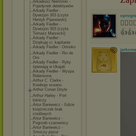
Arkadiusz Niemirski -
Pojedynek detektywów
Arkady Fiedler -
Dywizjon 303 (czyta
oprogr
Hentyk Pijanowski)
👍🏻
Arkady Fiedler -
Dywizjon 303 (czyta
👍👍
Tomasz Marzecki)
Arkady Fiedler -
Dziękuję ci, kapitanie
Arkady Fiedler - Orinoko
jarkom
Arkady Fiedler - Rio de
Oro
Arkady Fiedler - Ryby
śpiewają w Ukajali
Arkady Fiedler - Wyspa
Robinsona
Arthur C. Clarke -
Kowboje oceanu
Arthur Conan Doyle
Arthur Hailey - Port
lotniczy
Artur Baniewicz - Gdzie
księżniczek brak
cnotliwych
Artur Baniewicz -
Pogrzeb czarownicy
Artur Baniewicz -
Smoczy pazur