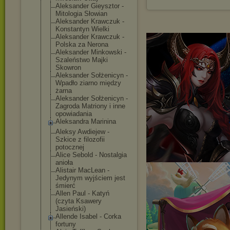
Aleksander Gieysztor -
Mitologia Słowian
Aleksander Krawczuk -
Konstantyn Wielki
Aleksander Krawczuk -
Polska za Nerona
Aleksander Minkowski -
Szaleństwo Majki
Skowron
Aleksander Sołżenicyn -
Wpadło ziarno między
żarna
Aleksander Sołżenicyn -
Zagroda Matriony i inne
opowiadania
Aleksandra Marinina
Aleksy Awdiejew -
Szkice z filozofii
potocznej
Alice Sebold - Nostalgia
anioła
Alistair MacLean -
Jedynym wyjściem jest
śmierć
Allen Paul - Katyń
(czyta Ksawery
Jasieński)
Allende Isabel - Corka
fortuny