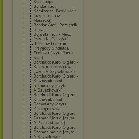
Skalskiego
Bohdan Arct -
Kamikadze. Boski wiatr
(czyta Tomasz
Marzecki)
Bohdan Arct - Pamiętnik
pilota
Bojarski Piotr - Mecz
[czyta K. Gosztyla]
Bolesław Leśmian -
Przygody Sindbada
Żeglarza (czyta Jacek
Kiss)
Borchardt Karol Olgierd -
Kolebka nawigatorow
(czyta A.Szyszkowski)
Borchardt Karol Olgierd -
Krazownik spod
Somosierry [czyta
A.Szyszkowski]
Borchardt Karol Olgierd -
Krazownik spod
Somosierry [czyta
Z.Lutogniewski
]
Borchardt Karol Olgierd -
Szaman Morski [czyta
A.Piszczatowsk
i]
Borchardt Karol Olgierd -
Szaman morski [czyta
A.Szyszkowski]