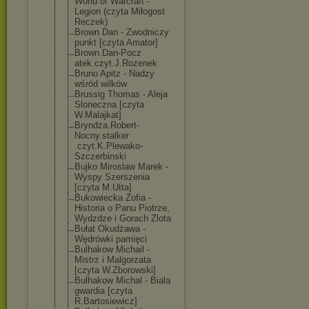
World of Warcraft -
Legion (czyta Miłogost
Reczek)
Brown Dan - Zwodniczy
punkt [czyta Amator]
Brown.Dan-Pocz
atek.czyt.J.Ro
zenek
Bruno Apitz - Nadzy
wśród wilków
Brussig Thomas - Aleja
Sloneczna [czyta
W.Malajkat]
Bryndza.Robert
-
Nocny.stalker
.czyt.K.Plewak
o-
Szczerbinski
Bujko Miroslaw Marek -
Wyspy Szerszenia
[czyta M.Utta]
Bukowiecka Zofia -
Historia o Panu Piotrze,
Wydzdze i Gorach Zlota
Bułat Okudżawa -
Wędrówki pamięci
Bulhakow Michail -
Mistrz i Malgorzata
[czyta W.Zborowski]
Bulhakow Michal - Biala
gwardia [czyta
R.Bartosiewicz
]