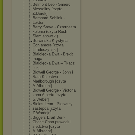
Belmont Leo - Smierc
Messaliny [czyta
Z.Borek]
Bernhard Schlink -
Lektor
Berry Steve - Czternasta
kolonia (czyta Roch
Siemianowski)
Berwinska Krystyna -
Con amore [czyta
L.Teleszynski]
Białołęcka Ewa - Błękit
maga
Białołęcka Ewa – Tkacz
iluzji
Bidwell George - John i
Sara-Ksiestwo
Marlborough [czyta
A.Albrecht]
Bidwell George - Victoria
zona Alberta [czyta
S.Weber]
Bielas Leon - Pierwszy
zastepca [czyta
Z.Wardejn]
Biggers Erarl Derr-
Charle Chan prowadzi
sledztwo [czyta
A.Albrecht]