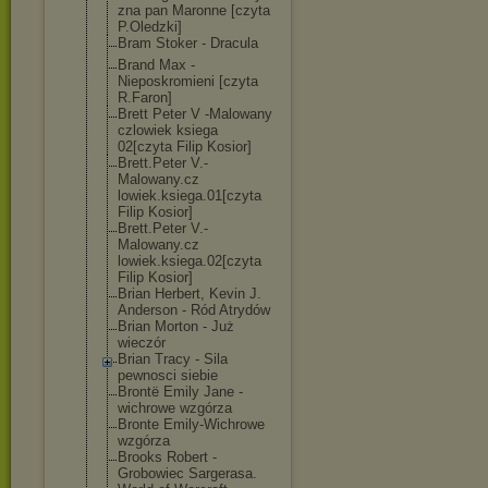
zna pan Maronne [czyta
P.Oledzki]
Bram Stoker - Dracula
Brand Max -
Nieposkromieni [czyta
R.Faron]
Brett Peter V -Malowany
czlowiek ksiega
02[czyta Filip Kosior]
Brett.Peter V.-
Malowany.cz
lowiek.ksiega.
01[czyta
Filip Kosior]
Brett.Peter V.-
Malowany.cz
lowiek.ksiega.
02[czyta
Filip Kosior]
Brian Herbert, Kevin J.
Anderson - Ród Atrydów
Brian Morton - Już
wieczór
Brian Tracy - Sila
pewnosci siebie
Brontë Emily Jane -
wichrowe wzgórza
Bronte Emily-Wichrowe
wzgórza
Brooks Robert -
Grobowiec Sargerasa.