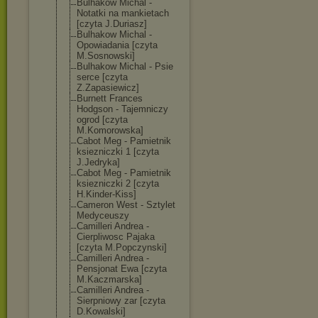
Bulhakow Michal -
Notatki na mankietach
[czyta J.Duriasz]
Bulhakow Michal -
Opowiadania [czyta
M.Sosnowski]
Bulhakow Michal - Psie
serce [czyta
Z.Zapasiewicz]
Burnett Frances
Hodgson - Tajemniczy
ogrod [czyta
M.Komorowska]
Cabot Meg - Pamietnik
ksiezniczki 1 [czyta
J.Jedryka]
Cabot Meg - Pamietnik
ksiezniczki 2 [czyta
H.Kinder-Kiss]
Cameron West - Sztylet
Medyceuszy
Camilleri Andrea -
Cierpliwosc Pajaka
[czyta M.Popczynski]
Camilleri Andrea -
Pensjonat Ewa [czyta
M.Kaczmarska]
Camilleri Andrea -
Sierpniowy zar [czyta
D.Kowalski]