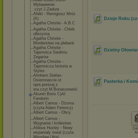
Wybawienie
.czyt.J.Zadura
Afekt - Remigiusz Mróz
Dzieje Roku (cz
(A)
Agatha Christie - A.B.C
Agatha Christie - Chleb
olbrzyma
Agatha Christie -
Morderstwo na plebanii
Agatha Christie -
Dzielny Ołowian
Tajemnica Siedmiu
Zegarów
Agatha Christie -
Tajemnicza historia w
Styles
Ahnhem.Stefan-
Osiemnascie.st
Pasterka i Komi
opni.ponizej.z
era.czyt.M.Bon
aszewski
Akunin Boris Cykl
Fandorin
Albert Camus - Dżuma
(czyta Adam Ferency)
Albert Camus - Obcy
Albert Camus -
Wygnanie i królestwo
Aldous Huxley - Nowy
Odt
wspaniały świat (czyta
fo
Mirosław Utta)