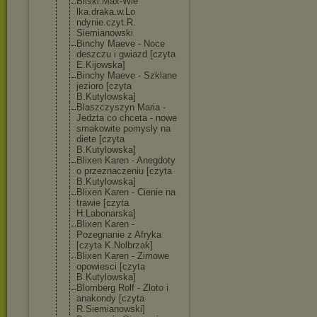
Bilski.Max-Wie
lka.draka.w.Lo
ndynie.czyt.R.
Siemianowski
Binchy Maeve - Noce
deszczu i gwiazd [czyta
E.Kijowska]
Binchy Maeve - Szklane
jezioro [czyta
B.Kutylowska]
Blaszczyszyn Maria -
Jedzta co chceta - nowe
smakowite pomysly na
diete [czyta
B.Kutylowska]
Blixen Karen - Anegdoty
o przeznaczeniu [czyta
B.Kutylowska]
Blixen Karen - Cienie na
trawie [czyta
H.Labonarska]
Blixen Karen -
Pozegnanie z Afryka
[czyta K.Nolbrzak]
Blixen Karen - Zimowe
opowiesci [czyta
B.Kutylowska]
Blomberg Rolf - Zloto i
anakondy [czyta
R.Siemianowski
]