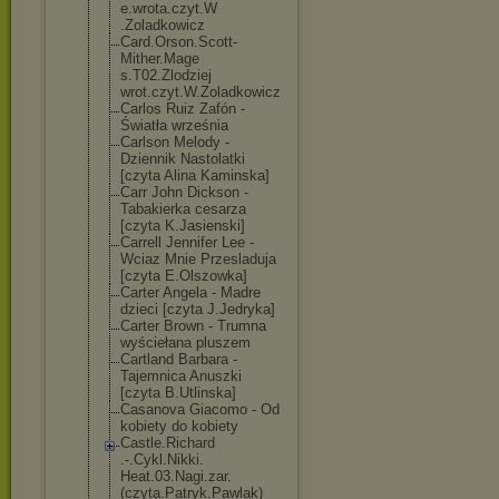
e.wrota.czyt.W
.Zoladkowicz
Card.Orson.Sco
tt-
Mither.Mage
s.T02.Zlodziej
wrot.czyt.W.Zo
ladkowicz
Carlos Ruiz Zafón -
Światła września
Carlson Melody -
Dziennik Nastolatki
[czyta Alina Kaminska]
Carr John Dickson -
Tabakierka cesarza
[czyta K.Jasienski]
Carrell Jennifer Lee -
Wciaz Mnie Przesladuja
[czyta E.Olszowka]
Carter Angela - Madre
dzieci [czyta J.Jedryka]
Carter Brown - Trumna
wyściełana pluszem
Cartland Barbara -
Tajemnica Anuszki
[czyta B.Utlinska]
Casanova Giacomo - Od
kobiety do kobiety
Castle.Richard
.-.Cykl.Nikki.
Heat.03.Nagi.z
ar.
(czyta.Patr
yk.Pawlak)