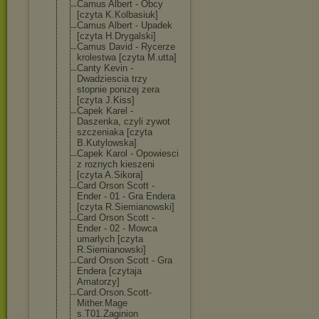
Camus Albert - Obcy
[czyta K.Kolbasiuk]
Camus Albert - Upadek
[czyta H.Drygalski]
Camus David - Rycerze
krolestwa [czyta M.utta]
Canty Kevin -
Dwadziescia trzy
stopnie ponizej zera
[czyta J.Kiss]
Capek Karel -
Daszenka, czyli zywot
szczeniaka [czyta
B.Kutylowska]
Capek Karol - Opowiesci
z roznych kieszeni
[czyta A.Sikora]
Card Orson Scott -
Ender - 01 - Gra Endera
[czyta R.Siemianowski
]
Card Orson Scott -
Ender - 02 - Mowca
umarlych [czyta
R.Siemianowski
]
Card Orson Scott - Gra
Endera [czytaja
Amatorzy]
Card.Orson.Sco
tt-
Mither.Mage
s.T01.Zaginion