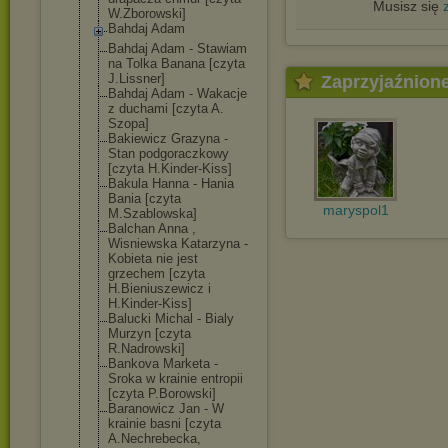
Musisz się
W.Zborowski]
Bahdaj Adam
Bahdaj Adam - Stawiam
na Tolka Banana [czyta
J.Lissner]
Zaprzyjaźnion
Bahdaj Adam - Wakacje
z duchami [czyta A.
Szopa]
Bakiewicz Grazyna -
Stan podgoraczkowy
[czyta H.Kinder-Kiss]
Bakula Hanna - Hania
Bania [czyta
maryspol1
M.Szablowska]
Balchan Anna ,
Wisniewska Katarzyna -
Kobieta nie jest
grzechem [czyta
H.Bieniuszewic
z i
H.Kinder-Kiss]
Balucki Michal - Bialy
Murzyn [czyta
R.Nadrowski]
Bankova Marketa -
Sroka w krainie entropii
[czyta P.Borowski]
Baranowicz Jan - W
krainie basni [czyta
A.Nechrebecka,