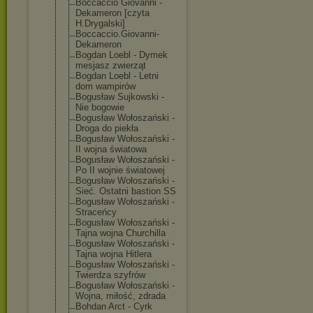
Boccaccio Giovanni -
Dekameron [czyta
H.Drygalski]
Boccaccio.Giov
anni-
Dekameron
Bogdan Loebl - Dymek
mesjasz zwierząt
Bogdan Loebl - Letni
dom wampirów
Bogusław Sujkowski -
Nie bogowie
Bogusław Wołoszański -
Droga do piekła
Bogusław Wołoszański -
II wojna światowa
Bogusław Wołoszański -
Po II wojnie światowej
Bogusław Wołoszański -
Sieć. Ostatni bastion SS
Bogusław Wołoszański -
Straceńcy
Bogusław Wołoszański -
Tajna wojna Churchilla
Bogusław Wołoszański -
Tajna wojna Hitlera
Bogusław Wołoszański -
Twierdza szyfrów
Bogusław Wołoszański -
Wojna, miłość, zdrada
Bohdan Arct - Cyrk