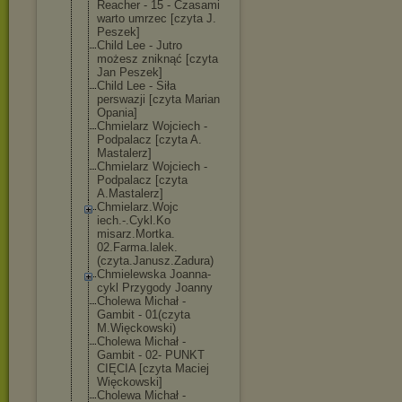
Reacher - 15 - Czasami
warto umrzec [czyta J.
Peszek]
Child Lee - Jutro
możesz zniknąć [czyta
Jan Peszek]
Child Lee - Siła
perswazji [czyta Marian
Opania]
Chmielarz Wojciech -
Podpalacz [czyta A.
Mastalerz]
Chmielarz Wojciech -
Podpalacz [czyta
A.Mastalerz]
Chmielarz.Wojc
iech.-.Cykl.Ko
misarz.Mortka.
02.Farma.lalek
.
(czyta.Janusz
.Zadura)
Chmielewska Joanna-
cykl Przygody Joanny
Cholewa Michał -
Gambit - 01(czyta
M.Więckowski)
Cholewa Michał -
Gambit - 02- PUNKT
CIĘCIA [czyta Maciej
Więckowski]
Cholewa Michał -