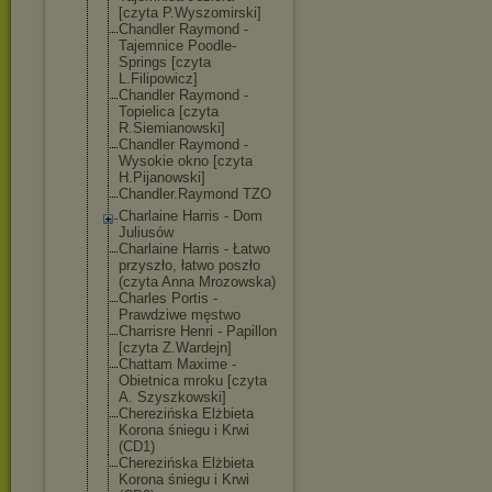
[czyta P.Wyszomirski]
Chandler Raymond -
Tajemnice Poodle-
Springs [czyta
L.Filipowicz]
Chandler Raymond -
Topielica [czyta
R.Siemianowski
]
Chandler Raymond -
Wysokie okno [czyta
H.Pijanowski]
Chandler.Raymo
nd TZO
Charlaine Harris - Dom
Juliusów
Charlaine Harris - Łatwo
przyszło, łatwo poszło
(czyta Anna Mrozowska)
Charles Portis -
Prawdziwe męstwo
Charrisre Henri - Papillon
[czyta Z.Wardejn]
Chattam Maxime -
Obietnica mroku [czyta
A. Szyszkowski]
Cherezińska Elżbieta
Korona śniegu i Krwi
(CD1)
Cherezińska Elżbieta
Korona śniegu i Krwi