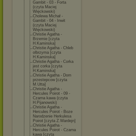
Gambit - 03 - Forta
(czyta Maciej
Więckowski)
Cholewa Michał -
Gambit - 04 - Inwit
(czyta Maciej
Więckowski)
Christie Agatha -
Brzemie [czyta
H.Kaminska]
Christie Agatha - Chleb
olbrzyma [czyta
H.Kaminska]
Christie Agatha - Corka
jest corka [czyta
H.Kaminska]
Christie Agatha - Dom
przestepcow [czyta
M.Utta]
Christie Agatha -
Hercules Poirot - 09 -
Czarna kawa (czyta
H.Pijanowski)
Christie Agatha -
Hercules Poirot - Boze
Narodzenie Herkulesa
Poirot [czyta Z.Wardejn]
Christie Agatha -
Hercules Poirot - Czarna
kawa [czyta