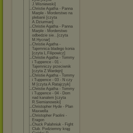
J.Wisniewski]
Christie Agatha - Panna
Marple - Morderstwo na
plebanii [czyta
A.Dziurman]
Christie Agatha - Panna
Marple - Morderstwo
odbedzie sie...[czyta
M.Hycnar]
Christie Agatha -
Tajemnica bladego konia
[czyta L.Filipowicz]
Christie Agatha - Tommy
i Tuppence - 01 -
Tajemniczy przeciwnik
[czyta Z.Wardejn]
Christie Agatha - Tommy
i Tuppence - 03 - N czy
M [czyta A.Ratajczyk]
Christie Agatha - Tommy
i Tuppence - 04 - Dom
nad kanalem [czyta
R.Siemianowski
]
Christopher Hyde - Plan
Maxwella
Christopher Paolini -
Eragon
Chuck Palahniuk - Fight
Club. Podziemny krąg