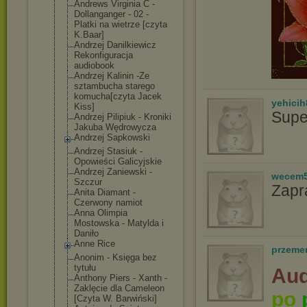
Andrews Virginia C -
Dollanganger - 02 -
Platki na wietrze [czyta
K.Baar]
Andrzej Danilkiewicz
Rekonfiguracja
audiobook
Andrzej Kalinin -Ze
sztambucha starego
komucha[czyta Jacek
yehicih
Kiss]
Supe
Andrzej Pilipiuk - Kroniki
Jakuba Wędrowycza
Andrzej Sapkowski
Andrzej Stasiuk -
Opowieści Galicyjskie
Andrzej Zaniewski -
wecem
Szczur
Zapr
Anita Diamant -
Czerwony namiot
Anna Olimpia
Mostowska - Matylda i
Daniło
Anne Rice
przeme
Anonim - Księga bez
tytułu
Aud
Anthony Piers - Xanth -
Zaklęcie dla Cameleon
po
[Czyta W. Barwiński]