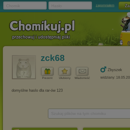
Chomik
Hasło
zapomniałem
zck68
Zbyszek
widziany: 18.05.2
Prezent
Ulubiony
Wiadomość
Szukaj plików na tym chomiku