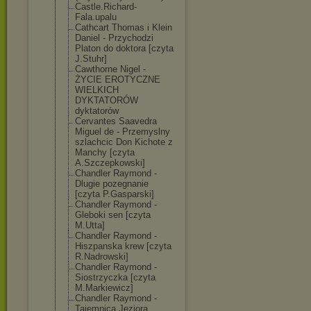
Castle.Richard
-
Fala.upalu
Cathcart Thomas i Klein
Daniel - Przychodzi
Platon do doktora [czyta
J.Stuhr]
Cawthorne Nigel -
ŻYCIE EROTYCZNE
WIELKICH
DYKTATORÓW
dyktatorów
Cervantes Saavedra
Miguel de - Przemyslny
szlachcic Don Kichote z
Manchy [czyta
A.Szczepkowski
]
Chandler Raymond -
Dlugie pozegnanie
[czyta P.Gasparski]
Chandler Raymond -
Gleboki sen [czyta
M.Utta]
Chandler Raymond -
Hiszpanska krew [czyta
R.Nadrowski]
Chandler Raymond -
Siostrzyczka [czyta
M.Markiewicz]
Chandler Raymond -
Tajemnica Jeziora