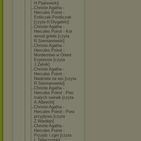
H.Pijanowski]
Christie Agatha -
Hercules Poirot -
Entliczek-Pent
liczek
[czyta H.Drygalski]
Christie Agatha -
Hercules Poirot - Kot
wsrod golebi [czyta
R.Siemianowski
]
Christie Agatha -
Hercules Poirot -
Morderstwo w Orient
Expressie [czyta
J.Zelnik]
Christie Agatha -
Hercules Poirot -
Niedziela na wsi [czyta
R.Siemianowski
]
Christie Agatha -
Hercules Poirot - Piec
malych swinek [czyta
A.Albrecht]
Christie Agatha -
Hercules Poirot - Pora
przyplywu [czyta
Z.Wardejn]
Christie Agatha -
Hercules Poirot -
Przyjdz i zgin [czyta
L.Teleszynski]