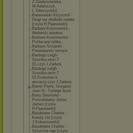
Z.Gladyszewska
,
W.Adamczyk,
L.Teleszynski]
Baranowski Krzysztof -
Drugi raz dookola swiata
[czyta H.Pijanowski]
Barbara Kosmowska -
Niebieski autobus
Barbara Kosmowska -
Pozłacana rybka
Barbara Scrupski -
Petersburski romans
Bardugo.Leigh-
Szostka.wron.T
01.czyt.J.Zadu
ra
Bardugo.Leigh-
Szostka.wron.T
02.Krolestwo.k
anciarzy.czyt.
J.Zadura
Barret Pierre, Gurgand
Jean N.- Turnieje boze
Barry Desmond -
Poszukiwany Jesse
James [czyta
H.Pijanowski]
Baudelaire Charles -
Kwiaty zla [czyta
J.Kobuszewski]
Baudelaire Charles -
Sztuczne raje [czyta