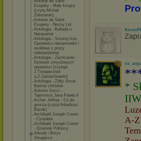
Antoine de Saint-
Exupéry - Mały książę
Pro
(czyta Michał
Żebrowski)
Antoine de Saint-
Exupéry - Nocny Lot
Antologia - Ballada o
KevinP
Narayamie
Zapr
Antologia - Smutny kos.
Opowieści niesamowite i
osobliwe z prozy
niderlandzkiej
Antologia - Zachcianki -
Dziesiec zmyslowych
ss_arg
opowiesci [czytaja
**
J.Trzepiecinsk
a,Z.Zamachowsk
i]
Antologia - Żółty Smok.
* S
Baśnie chińskie
Antonio Socci -
IIW
Tajemnice Jana Pawła II
Archer Jeffrey - Co do
grosza (czyta Arkadiusz
Luz
Bazak)
Archibald Joseph Cronin
A-Z
- Cytadela
Archibald Joseph Cronin
Tem
- Dziennik Północy
Arkadij i Borys
Strugaccy
Zap