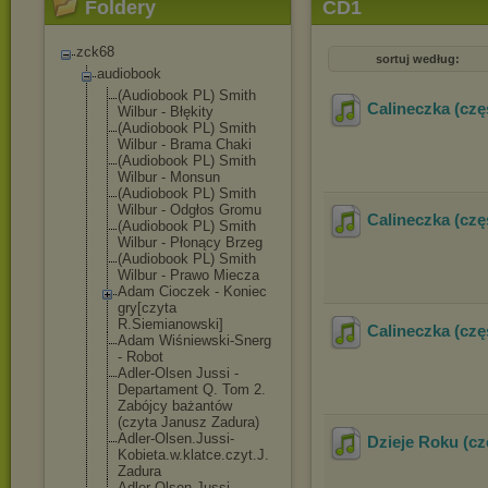
Foldery
CD1
zck68
sortuj według:
audiobook
(Audiobook PL) Smith
Calineczka (czę
Wilbur - Błękity
(Audiobook PL) Smith
Wilbur - Brama Chaki
(Audiobook PL) Smith
Wilbur - Monsun
(Audiobook PL) Smith
Wilbur - Odgłos Gromu
Calineczka (czę
(Audiobook PL) Smith
Wilbur - Płonący Brzeg
(Audiobook PL) Smith
Wilbur - Prawo Miecza
Adam Cioczek - Koniec
gry[czyta
R.Siemianowski
]
Calineczka (czę
Adam Wiśniewski-Sne
rg
- Robot
Adler-Olsen Jussi -
Departament Q. Tom 2.
Zabójcy bażantów
(czyta Janusz Zadura)
Adler-Olsen.Ju
ssi-
Dzieje Roku (cz
Kobieta.w.
klatce.czyt.J.
Zadura
Adler-Olsen.Ju
ssi-