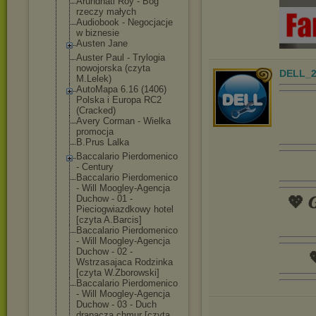
Arundhati Roy - Bóg
rzeczy małych
Audiobook - Negocjacje
w biznesie
Austen Jane
Auster Paul - Trylogia
nowojorska (czyta
DELL_2
M.Lelek)
AutoMapa 6.16 (1406)
Polska i Europa RC2
(Cracked)
Avery Corman - Wielka
promocja
B.Prus Lalka
Baccalario Pierdomenico
- Century
Baccalario Pierdomenico
- Will Moogley-Agencj
a
Duchow - 01 -
💖 𝑮
Pieciogwiazdko
wy hotel
[czyta A.Barcis]
Baccalario Pierdomenico
- Will Moogley-Agencj
a
Duchow - 02 -

Wstrzasajaca Rodzinka
[czyta W.Zborowski]
Baccalario Pierdomenico
- Will Moogley-Agencj
a
Duchow - 03 - Duch
drapacza chmur [czyta