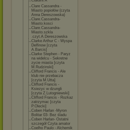
Cialdini.R
Clare Cassandra -
Miasto popiołów (czyta
Anna Dereszowska)
Clare.Cassandr
a-
Miasto.kosci
Clare.Cassandr
a-
Miasto.szkla
.czyt.A.Deresz
owska
Clarke Arthur C - Wyspa
Delfinow [czyta
A.Barcis]
Clarke Stephen - Paryz
na widelcu - Sekretne
zycie miasta [czyta
M.Rudzinski]
Clifford Francis - Ale
klub nie przebacza
[czyta M.Utta]
Clifford Francis -
Ksiezyc w dzungli
[czyta Z.Lutogniewski
]
Clifford Francis - Rozkaz
zatrzymac [czyta
P.Olecki]
Coben Harlan -Myron
Bolitar 03- Bez śladu
Coben Harlan- Ostatni
szczegół Czyta amator
Coelho Paulo - Alchemik