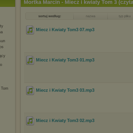
Mortka Marcin - Miecz i kwiaty Tom 3 (czy
sortuj według:
nazwa
typ pliku
ty
Miecz i Kwiaty Tom3 07
.mp3
ma
sun
os
ący
Miecz i Kwiaty Tom3 01
.mp3
wo
. Tom
Miecz i Kwiaty Tom3 03
.mp3
Miecz i Kwiaty Tom3 02
.mp3