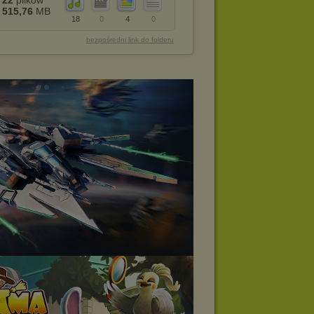
22
plików
515,76
MB
18
0
4
0
bezpośredni link do folderu