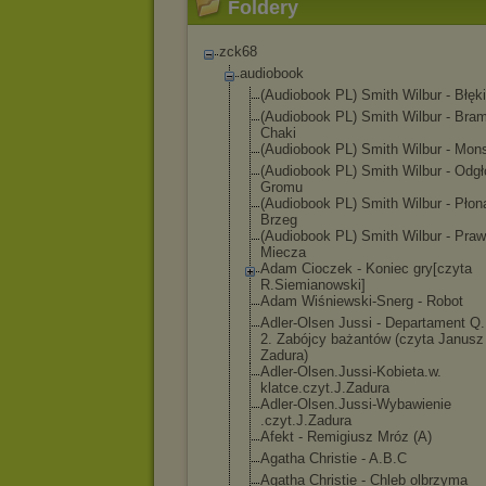
Foldery
zck68
audiobook
(Audiobook PL) Smith Wilbur - Błęki
(Audiobook PL) Smith Wilbur - Bra
Chaki
(Audiobook PL) Smith Wilbur - Mon
(Audiobook PL) Smith Wilbur - Odgł
Gromu
(Audiobook PL) Smith Wilbur - Płon
Brzeg
(Audiobook PL) Smith Wilbur - Pra
Miecza
Adam Cioczek - Koniec gry[czyta
R.Siemianowski
]
Adam Wiśniewski-Sne
rg - Robot
Adler-Olsen Jussi - Departament Q
2. Zabójcy bażantów (czyta Janusz
Zadura)
Adler-Olsen.Ju
ssi-Kobieta.w.
klatce.czyt.J.
Zadura
Adler-Olsen.Ju
ssi-Wybawienie
.czyt.J.Zadura
Afekt - Remigiusz Mróz (A)
Agatha Christie - A.B.C
Agatha Christie - Chleb olbrzyma