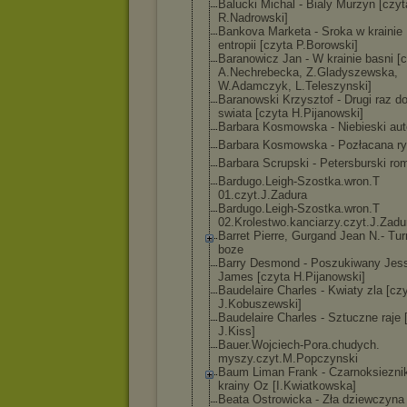
Balucki Michal - Bialy Murzyn [czyt
R.Nadrowski]
Bankova Marketa - Sroka w krainie
entropii [czyta P.Borowski]
Baranowicz Jan - W krainie basni [
A.Nechrebecka, Z.Gladyszewska
,
W.Adamczyk, L.Teleszynski]
Baranowski Krzysztof - Drugi raz d
swiata [czyta H.Pijanowski]
Barbara Kosmowska - Niebieski au
Barbara Kosmowska - Pozłacana r
Barbara Scrupski - Petersburski ro
Bardugo.Leigh-
Szostka.wron.T
01.czyt.J.Zadu
ra
Bardugo.Leigh-
Szostka.wron.T
02.Krolestwo.k
anciarzy.czyt.
J.Zadu
Barret Pierre, Gurgand Jean N.- Tur
boze
Barry Desmond - Poszukiwany Jes
James [czyta H.Pijanowski]
Baudelaire Charles - Kwiaty zla [cz
J.Kobuszewski]
Baudelaire Charles - Sztuczne raje 
J.Kiss]
Bauer.Wojciech
-Pora.chudych.
myszy.czyt.M.P
opczynski
Baum Liman Frank - Czarnoksiezni
krainy Oz [I.Kwiatkowska
]
Beata Ostrowicka - Zła dziewczyna