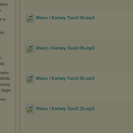
banii
u
Miecz i Kwiaty Tom3 04
.mp3
ia w
ski
m
Miecz i Kwiaty Tom3 06
.mp3
o
iat
łowian
Miecz i Kwiaty Tom3 05
.mp3
Wielki
Nerona
 Majki
arno
Miecz i Kwiaty Tom3 10
.mp3