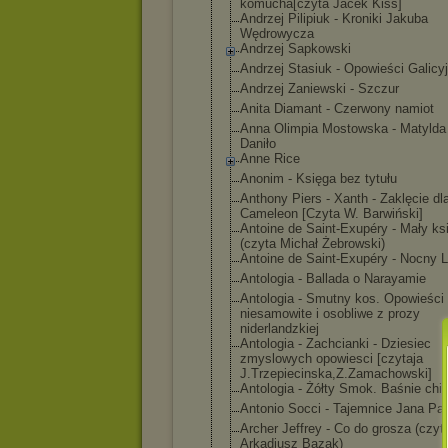
komucha[czyta Jacek Kiss]
Andrzej Pilipiuk - Kroniki Jakuba
Wędrowycza
Andrzej Sapkowski
Andrzej Stasiuk - Opowieści Galicy
Andrzej Zaniewski - Szczur
Anita Diamant - Czerwony namiot
Anna Olimpia Mostowska - Matylda 
Daniło
Anne Rice
Anonim - Księga bez tytułu
Anthony Piers - Xanth - Zaklęcie dl
Cameleon [Czyta W. Barwiński]
Antoine de Saint-Exupéry - Mały ks
(czyta Michał Żebrowski)
Antoine de Saint-Exupéry - Nocny L
Antologia - Ballada o Narayamie
Antologia - Smutny kos. Opowieści
niesamowite i osobliwe z prozy
niderlandzkiej
Antologia - Zachcianki - Dziesiec
zmyslowych opowiesci [czytaja
J.Trzepiecinsk
a,Z.Zamachowsk
i]
Antologia - Żółty Smok. Baśnie chi
Antonio Socci - Tajemnice Jana Paw
Archer Jeffrey - Co do grosza (czyt
Arkadiusz Bazak)