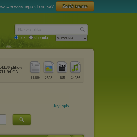
eszcze własnego chomika?
Załóż konto
Nazwa pliku
pliki
chomiki
51130
plików
711,94
GB
11889
2308
105
34036
Ukryj opis