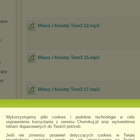
jskie
Miecz i Kwiaty Tom3 12
.mp3
i
Miecz i Kwiaty Tom3 15
.mp3
a
iążę
ot
Miecz i Kwiaty Tom3 17
.mp3
Wykorzystujemy pliki cookies i podobne technologie w celu
Miecz i Kwiaty Tom3 16
.mp3
ńskie
usprawnienia korzystania z serwisu Chomikuj.pl oraz wyświetlenia
reklam dopasowanych do Twoich potrzeb.
ła II
a
Jeśli nie zmienisz ustawień dotyczących cookies w Twojej
przeglądarce, wyrażasz zgodę na ich umieszczanie na Twoim