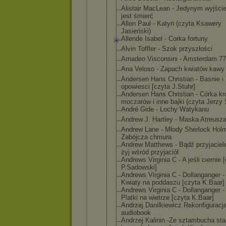
Alistair MacLean - Jedynym wyjści
jest śmierć
Allen Paul - Katyń (czyta Ksawery
Jasieński)
Allende Isabel - Corka fortuny
Alvin Toffler - Szok przyszłości
Amadeo Visconsini - Amsterdam 77
Ana Veloso - Zapach kwiatów kawy
Andersen Hans Christian - Basnie i
opowiesci [czyta J.Stuhr]
Andersen Hans Christian - Córka kr
moczarów i inne bajki (czyta Jerzy 
André Gide - Lochy Watykanu
Andrew J. Hartley - Maska Atreusz
Andrew Lane - Młody Sherlock Hol
Zabójcza chmura
Andrew Matthews - Bądź przyjaciel
żyj wśród przyjaciół
Andrews Virginia C - A jeśli ciernie 
P.Sadowski]
Andrews Virginia C - Dollanganger - 
Kwiaty na poddaszu [czyta K.Baar]
Andrews Virginia C - Dollanganger - 
Platki na wietrze [czyta K.Baar]
Andrzej Danilkiewicz Rekonfiguracj
audiobook
Andrzej Kalinin -Ze sztambucha sta