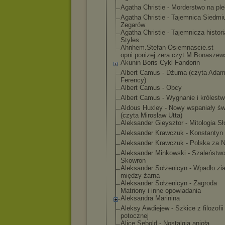
Agatha Christie - Morderstwo na ple
Agatha Christie - Tajemnica Siedmi
Zegarów
Agatha Christie - Tajemnicza histor
Styles
Ahnhem.Stefan-
Osiemnascie.st
opni.ponizej.z
era.czyt.M.Bon
aszew
Akunin Boris Cykl Fandorin
Albert Camus - Dżuma (czyta Ada
Ferency)
Albert Camus - Obcy
Albert Camus - Wygnanie i królestw
Aldous Huxley - Nowy wspaniały św
(czyta Mirosław Utta)
Aleksander Gieysztor - Mitologia S
Aleksander Krawczuk - Konstantyn 
Aleksander Krawczuk - Polska za 
Aleksander Minkowski - Szaleństwo
Skowron
Aleksander Sołżenicyn - Wpadło zi
między żarna
Aleksander Sołżenicyn - Zagroda
Matriony i inne opowiadania
Aleksandra Marinina
Aleksy Awdiejew - Szkice z filozofii
potocznej
Alice Sebold - Nostalgia anioła