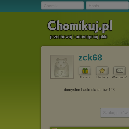
Chomik
Hasło
zck68
Prezent
Ulubiony
Wiadomość
Szukaj plików