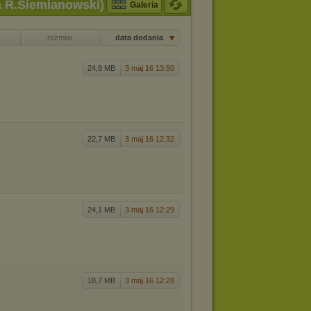
ta R.Siemianowski)
Galeria
rozmiar
data dodania
24,8 MB
3 maj 16 13:50
22,7 MB
3 maj 16 12:32
24,1 MB
3 maj 16 12:29
18,7 MB
3 maj 16 12:28