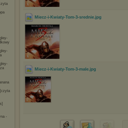
czyta
opa
Miecz-i-Kwiaty-Tom-3-srednie
.jpg
gley-
dko
wy
gley-
a
gley-
cza
Miecz-i-Kwiaty-Tom-3-male
.jpg
anana
[czyta
s]
na -