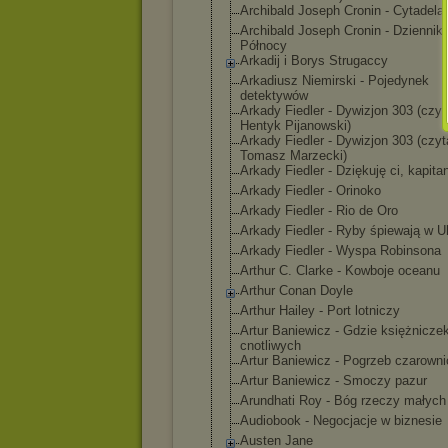
Archibald Joseph Cronin - Cytadela
Archibald Joseph Cronin - Dziennik
Północy
Arkadij i Borys Strugaccy
Arkadiusz Niemirski - Pojedynek
detektywów
Arkady Fiedler - Dywizjon 303 (czyt
Hentyk Pijanowski)
Arkady Fiedler - Dywizjon 303 (czyt
Tomasz Marzecki)
Arkady Fiedler - Dziękuję ci, kapita
Arkady Fiedler - Orinoko
Arkady Fiedler - Rio de Oro
Arkady Fiedler - Ryby śpiewają w Uk
Arkady Fiedler - Wyspa Robinsona
Arthur C. Clarke - Kowboje oceanu
Arthur Conan Doyle
Arthur Hailey - Port lotniczy
Artur Baniewicz - Gdzie księżnicze
cnotliwych
Artur Baniewicz - Pogrzeb czarowni
Artur Baniewicz - Smoczy pazur
Arundhati Roy - Bóg rzeczy małych
Audiobook - Negocjacje w biznesie
Austen Jane