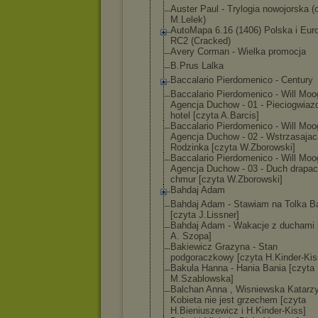
Auster Paul - Trylogia nowojorska (
M.Lelek)
AutoMapa 6.16 (1406) Polska i Eur
RC2 (Cracked)
Avery Corman - Wielka promocja
B.Prus Lalka
Baccalario Pierdomenico - Century
Baccalario Pierdomenico - Will Moo
Agencj
a Duchow - 01 - Pieciogwiaz
hotel [czyta A.Barcis]
Baccalario Pierdomenico - Will Moo
Agencj
a Duchow - 02 - Wstrzasajac
Rodzinka [czyta W.Zborowski]
Baccalario Pierdomenico - Will Moo
Agencj
a Duchow - 03 - Duch drapa
chmur [czyta W.Zborowski]
Bahdaj Adam
Bahdaj Adam - Stawiam na Tolka B
[czyta J.Lissner]
Bahdaj Adam - Wakacje z duchami 
A. Szopa]
Bakiewicz Grazyna - Stan
podgoraczkowy [czyta H.Kinder-Kis
Bakula Hanna - Hania Bania [czyta
M.Szablowska]
Balchan Anna , Wisniewska Katarzy
Kobieta nie jest grzechem [czyta
H.Bieniuszewic
z i H.Kinder-Kiss]