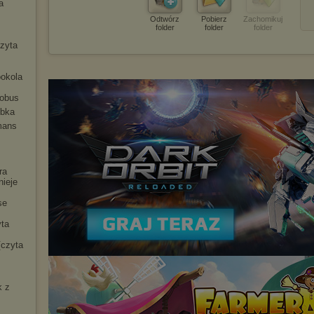
a
Odtwórz
Pobierz
Zachomikuj
folder
folder
folder
czyta
ookola
tobus
ybka
mans
ra
nieje
se
yta
[czyta
k z