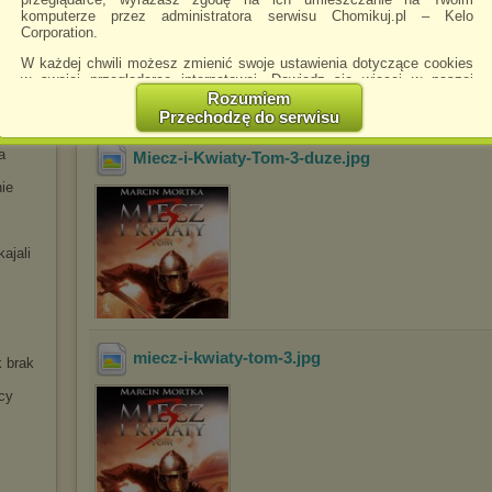
komputerze przez administratora serwisu Chomikuj.pl – Kelo
Corporation.
Miecz i Kwiaty Tom3 18
.mp3
W każdej chwili możesz zmienić swoje ustawienia dotyczące cookies
w swojej przeglądarce internetowej. Dowiedz się więcej w naszej
Polityce Prywatności -
http://chomikuj.pl/PolitykaPrywatnosci.aspx
.
Rozumiem
Przechodzę do serwisu
a
Jednocześnie informujemy że zmiana ustawień przeglądarki może
spowodować ograniczenie korzystania ze strony Chomikuj.pl.
a
Miecz-i-Kwiaty-Tom-3-duze
.jpg
W przypadku braku twojej zgody na akceptację cookies niestety
nie
prosimy o opuszczenie serwisu chomikuj.pl.
Wykorzystanie plików cookies
przez
Zaufanych Partnerów
(dostosowanie reklam do Twoich potrzeb, analiza skuteczności działań
ajali
marketingowych).
Wyrażenie sprzeciwu spowoduje, że wyświetlana Ci reklama nie
będzie dopasowana do Twoich preferencji, a będzie to reklama
wyświetlona przypadkowo.
Istnieje możliwość zmiany ustawień przeglądarki internetowej w
miecz-i-kwiaty-tom-3
.jpg
k brak
sposób uniemożliwiający przechowywanie plików cookies na
urządzeniu końcowym. Można również usunąć pliki cookies,
cy
dokonując odpowiednich zmian w ustawieniach przeglądarki
internetowej.
Pełną informację na ten temat znajdziesz pod adresem
http://chomikuj.pl/PolitykaPrywatnosci.aspx
.