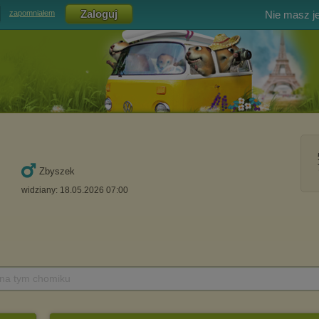
Nie masz j
zapomniałem
Zbyszek
widziany: 18.05.2026 07:00
 na tym chomiku