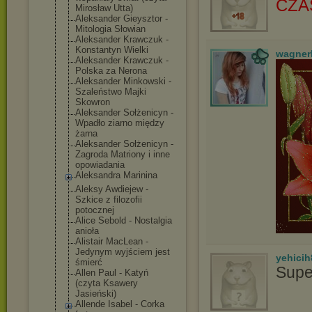
CZA
Mirosław Utta)
Aleksander Gieysztor -
Mitologia Słowian
Aleksander Krawczuk -
Konstantyn Wielki
wagner
Aleksander Krawczuk -
Polska za Nerona
Aleksander Minkowski -
Szaleństwo Majki
Skowron
Aleksander Sołżenicyn -
Wpadło ziarno między
żarna
Aleksander Sołżenicyn -
Zagroda Matriony i inne
opowiadania
Aleksandra Marinina
Aleksy Awdiejew -
Szkice z filozofii
potocznej
Alice Sebold - Nostalgia
anioła
Alistair MacLean -
Jedynym wyjściem jest
yehicih
śmierć
Supe
Allen Paul - Katyń
(czyta Ksawery
Jasieński)
Allende Isabel - Corka