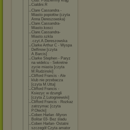
Club. Podziemny krąg
Cialdini.R
Clare Cassandra -
Miasto popiołów (czyta
Anna Dereszowska)
Clare.Cassandr
a-
Miasto.kosci
Clare.Cassandr
a-
Miasto.szkla
.czyt.A.Deresz
owska
Clarke Arthur C - Wyspa
Delfinow [czyta
A.Barcis]
Clarke Stephen - Paryz
na widelcu - Sekretne
zycie miasta [czyta
M.Rudzinski]
Clifford Francis - Ale
klub nie przebacza
[czyta M.Utta]
Clifford Francis -
Ksiezyc w dzungli
[czyta Z.Lutogniewski
]
Clifford Francis - Rozkaz
zatrzymac [czyta
P.Olecki]
Coben Harlan -Myron
Bolitar 03- Bez śladu
Coben Harlan- Ostatni
szczegół Czyta amator