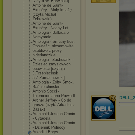
[Czyta W. Barwiński]
Antoine de Saint-
Exupéry - Mały książę
(czyta Michał
Żebrowski)
Antoine de Saint-
Exupéry - Nocny Lot
Antologia - Ballada o
Narayamie
Antologia - Smutny kos.
Opowieści niesamowite i
osobliwe z prozy
niderlandzkiej
Antologia - Zachcianki -
Dziesiec zmyslowych
opowiesci [czytaja
J.Trzepiecinsk
a,Z.Zamachowsk
i]
Antologia - Żółty Smok.
Baśnie chińskie
Antonio Socci -
Tajemnice Jana Pawła II
DELL_2
Archer Jeffrey - Co do
grosza (czyta Arkadiusz
Bazak)
Archibald Joseph Cronin
- Cytadela
Archibald Joseph Cronin
- Dziennik Północy
Arkadij i Borys