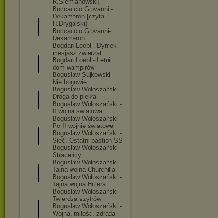
R.Siemianowski
]
Boccaccio Giovanni -
Dekameron [czyta
H.Drygalski]
Boccaccio.Giov
anni-
Dekameron
Bogdan Loebl - Dymek
mesjasz zwierząt
Bogdan Loebl - Letni
dom wampirów
Bogusław Sujkowski -
Nie bogowie
Bogusław Wołoszański -
Droga do piekła
Bogusław Wołoszański -
II wojna światowa
Bogusław Wołoszański -
Po II wojnie światowej
Bogusław Wołoszański -
Sieć. Ostatni bastion SS
Bogusław Wołoszański -
Straceńcy
Bogusław Wołoszański -
Tajna wojna Churchilla
Bogusław Wołoszański -
Tajna wojna Hitlera
Bogusław Wołoszański -
Twierdza szyfrów
Bogusław Wołoszański -
Wojna, miłość, zdrada