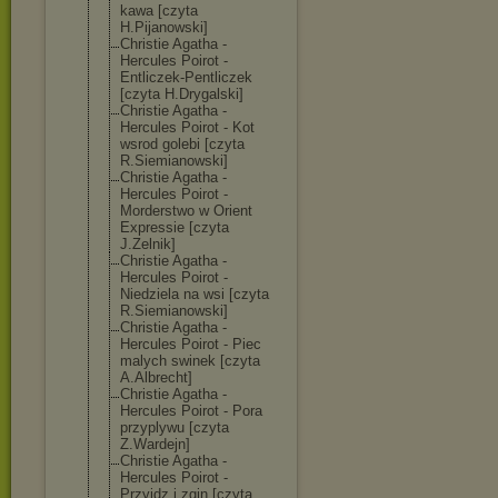
kawa [czyta
H.Pijanowski]
Christie Agatha -
Hercules Poirot -
Entliczek-Pent
liczek
[czyta H.Drygalski]
Christie Agatha -
Hercules Poirot - Kot
wsrod golebi [czyta
R.Siemianowski
]
Christie Agatha -
Hercules Poirot -
Morderstwo w Orient
Expressie [czyta
J.Zelnik]
Christie Agatha -
Hercules Poirot -
Niedziela na wsi [czyta
R.Siemianowski
]
Christie Agatha -
Hercules Poirot - Piec
malych swinek [czyta
A.Albrecht]
Christie Agatha -
Hercules Poirot - Pora
przyplywu [czyta
Z.Wardejn]
Christie Agatha -
Hercules Poirot -
Przyjdz i zgin [czyta