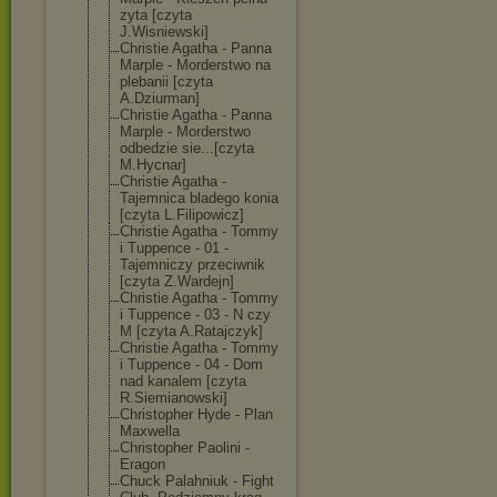
zyta [czyta
J.Wisniewski]
Christie Agatha - Panna
Marple - Morderstwo na
plebanii [czyta
A.Dziurman]
Christie Agatha - Panna
Marple - Morderstwo
odbedzie sie...[czyta
M.Hycnar]
Christie Agatha -
Tajemnica bladego konia
[czyta L.Filipowicz]
Christie Agatha - Tommy
i Tuppence - 01 -
Tajemniczy przeciwnik
[czyta Z.Wardejn]
Christie Agatha - Tommy
i Tuppence - 03 - N czy
M [czyta A.Ratajczyk]
Christie Agatha - Tommy
i Tuppence - 04 - Dom
nad kanalem [czyta
R.Siemianowski
]
Christopher Hyde - Plan
Maxwella
Christopher Paolini -
Eragon
Chuck Palahniuk - Fight