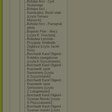
Bohdan Arct - Cyrk
Skalskiego
Bohdan Arct -
Kamikadze. Boski wiatr
(czyta Tomasz
Marzecki)
Bohdan Arct - Pamiętnik
pilota
Bojarski Piotr - Mecz
[czyta K. Gosztyla]
Bolesław Leśmian -
Przygody Sindbada
Żeglarza (czyta Jacek
Kiss)
Borchardt Karol Olgierd -
Kolebka nawigatorow
(czyta A.Szyszkowski)
Borchardt Karol Olgierd -
Krazownik spod
Somosierry [czyta
A.Szyszkowski]
Borchardt Karol Olgierd -
Krazownik spod
Somosierry [czyta
Z.Lutogniewski
]
Borchardt Karol Olgierd -
Szaman Morski [czyta
A.Piszczatowsk
i]
Borchardt Karol Olgierd -
Szaman morski [czyta