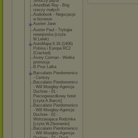
Smoczy pazur
Arundhati Roy - Bóg
rzeczy małych
Audiobook - Negocjacje
w biznesie
Austen Jane
Auster Paul - Trylogia
nowojorska (czyta
M.Lelek)
AutoMapa 6.16 (1406)
Polska i Europa RC2
(Cracked)
Avery Corman - Wielka
promocja
B.Prus Lalka
Baccalario Pierdomenico
- Century
Baccalario Pierdomenico
- Will Moogley-Agencj
a
Duchow - 01 -
Pieciogwiazdko
wy hotel
[czyta A.Barcis]
Baccalario Pierdomenico
- Will Moogley-Agencj
a
Duchow - 02 -
Wstrzasajaca Rodzinka
[czyta W.Zborowski]
Baccalario Pierdomenico
- Will Moogley-Agencj
a
Duchow - 03 - Duch