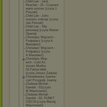
Child Lee - Jack
Reacher - 15 - Czasami
warto umrzec [czyta J.
Peszek]
Child Lee - Jutro
możesz zniknąć [czyta
Jan Peszek]
Child Lee - Siła
perswazji [czyta Marian
Opania]
Chmielarz Wojciech -
Podpalacz [czyta A.
Mastalerz]
Chmielarz Wojciech -
Podpalacz [czyta
A.Mastalerz]
Chmielarz.Wojc
iech.-.Cykl.Ko
misarz.Mortka.
02.Farma.lalek
.
(czyta.Janusz
.Zadura)
Chmielewska Joanna-
cykl Przygody Joanny
Cholewa Michał -
Gambit - 01(czyta
M.Więckowski)
Cholewa Michał -
Gambit - 02- PUNKT
CIĘCIA [czyta Maciej
Więckowski]