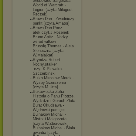
Grobowiec Sargerasa.
World of Warcraft -
Legion (czyta Miłogost
Reczek)
Brown Dan - Zwodniczy
punkt [czyta Amator]
Brown.Dan-Pocz
atek.czyt.J.Ro
zenek
Bruno Apitz - Nadzy
wśród wilków
Brussig Thomas - Aleja
Sloneczna [czyta
W.Malajkat]
Bryndza.Robert
-
Nocny.stalker
.czyt.K.Plewak
o-
Szczerbinski
Bujko Miroslaw Marek -
Wyspy Szerszenia
[czyta M.Utta]
Bukowiecka Zofia -
Historia o Panu Piotrze,
Wydzdze i Gorach Zlota
Bułat Okudżawa -
Wędrówki pamięci
Bulhakow Michail -
Mistrz i Malgorzata
[czyta W.Zborowski]
Bulhakow Michal - Biala
gwardia [czyta