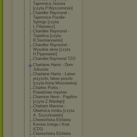
Tajemnica Jeziora
[czyta P.Wyszomirski]
Chandler Raymond -
Tajemnice Poodle-
Springs [czyta
L.Filipowicz]
Chandler Raymond -
Topielica [czyta
R.Siemianowski
]
Chandler Raymond -
Wysokie okno [czyta
H.Pijanowski]
Chandler.Raymo
nd TZO
Charlaine Harris - Dom
Juliusów
Charlaine Harris - Łatwo
przyszło, łatwo poszło
(czyta Anna Mrozowska)
Charles Portis -
Prawdziwe męstwo
Charrisre Henri - Papillon
[czyta Z.Wardejn]
Chattam Maxime -
Obietnica mroku [czyta
A. Szyszkowski]
Cherezińska Elżbieta
Korona śniegu i Krwi
(CD1)
Cherezińska Elżbieta