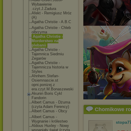
Wybawienie
.czyt.J.Zadura
Afekt - Remigiusz Mróz
(A)
Agatha Christie - A.B.C
Agatha Christie - Chleb
olbrzyma
Agatha Christie -
Morderstwo na
plebanii
Agatha Christie -
Tajemnica Siedmiu
Zegarów
Agatha Christie -
Tajemnicza historia w
Styles
Ahnhem.Stefan-
Osiemnascie.st
opni.ponizej.z
era.czyt.M.Bon
aszewski
Akunin Boris Cykl
Fandorin
Albert Camus - Dżuma
(czyta Adam Ferency)
Chomikowe r
Albert Camus - Obcy
Albert Camus -
Wygnanie i królestwo
stopa7
Aldous Huxley - Nowy
wspaniały świat (czyta