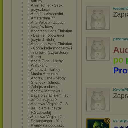
fortuny
Alvin Toffler - Szok
wecem
przyszłości
Zapr
Amadeo Visconsini -
Amsterdam 77
Ana Veloso - Zapach
kwiatów kawy
Andersen Hans Christian
- Basnie i opowiesci
przeme
[czyta J.Stuhr]
Andersen Hans Christian
Aud
- Córka króla moczarów i
inne bajki (czyta Jerzy
Stuhr)
po
André Gide - Lochy
Watykanu
Pro
Andrew J. Hartley -
Maska Atreusza
Andrew Lane - Młody
Sherlock Holmes.
Zabójcza chmura
KevinP
Andrew Matthews -
Zapr
Bądź przyjacielem i żyj
wśród przyjaciół
Andrews Virginia C - A
jeśli ciernie [czyta
P.Sadowski]
Andrews Virginia C -
ss_arg
Dollanganger - 01 -
Kwiaty na poddaszu