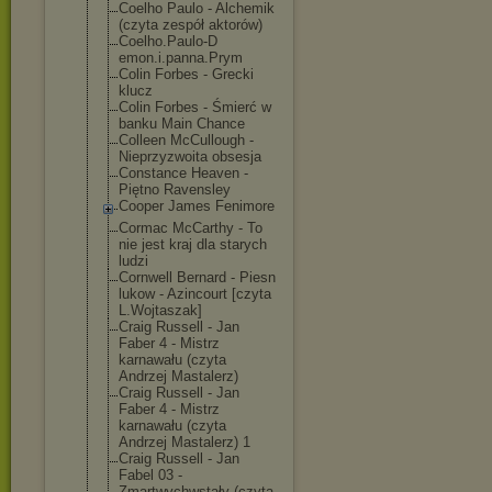
Coelho Paulo - Alchemik
(czyta zespół aktorów)
Coelho.Paulo-D
emon.i.panna.P
rym
Colin Forbes - Grecki
klucz
Colin Forbes - Śmierć w
banku Main Chance
Colleen McCullough -
Nieprzyzwoita obsesja
Constance Heaven -
Piętno Ravensley
Cooper James Fenimore
Cormac McCarthy - To
nie jest kraj dla starych
ludzi
Cornwell Bernard - Piesn
lukow - Azincourt [czyta
L.Wojtaszak]
Craig Russell - Jan
Faber 4 - Mistrz
karnawału (czyta
Andrzej Mastalerz)
Craig Russell - Jan
Faber 4 - Mistrz
karnawału (czyta
Andrzej Mastalerz) 1
Craig Russell - Jan
Fabel 03 -
Zmartwychwstał
y (czyta