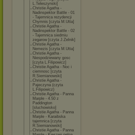
L.Teleszynski]
Christie Agatha -
Nadinspektor Battle - 01
- Tajemnica rezydencji
Chymnis [czyta M.Utta]
Christie Agatha -
Nadinspektor Battle - 02
- Tajemnica siedmiu
zegarow [czyta J.Zelnik]
Christie Agatha -
Nemezis [czyta M.Utta]
Christie Agatha -
Niespodziewany gosc
[czyta L.Filipowicz]
Christie Agatha - Noc i
ciemnosc [czyta
R.Siemianowski
]
Christie Agatha -
Pajeczyna (czyta
L.Filipowicz)
Christie Agatha - Panna
Marple - 4.50 z
Paddington
[sluchowisko]
Christie Agatha - Panna
Marple - Karaibska
tajemnica [czyta
R.Siemianowski
]
Christie Agatha - Panna
Marple - Kieszen pelna