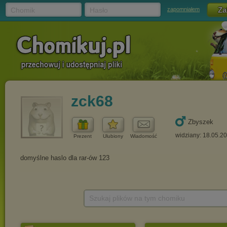
Chomik
Hasło
zapomniałem
zck68
Zbyszek
widziany: 18.05.2
Prezent
Ulubiony
Wiadomość
Szukaj plików na tym chomiku