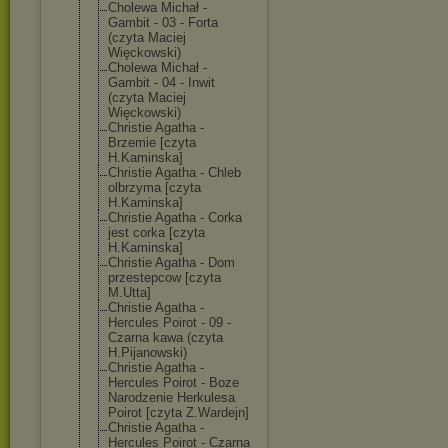
Cholewa Michał -
Gambit - 03 - Forta
(czyta Maciej
Więckowski)
Cholewa Michał -
Gambit - 04 - Inwit
(czyta Maciej
Więckowski)
Christie Agatha -
Brzemie [czyta
H.Kaminska]
Christie Agatha - Chleb
olbrzyma [czyta
H.Kaminska]
Christie Agatha - Corka
jest corka [czyta
H.Kaminska]
Christie Agatha - Dom
przestepcow [czyta
M.Utta]
Christie Agatha -
Hercules Poirot - 09 -
Czarna kawa (czyta
H.Pijanowski)
Christie Agatha -
Hercules Poirot - Boze
Narodzenie Herkulesa
Poirot [czyta Z.Wardejn]
Christie Agatha -
Hercules Poirot - Czarna