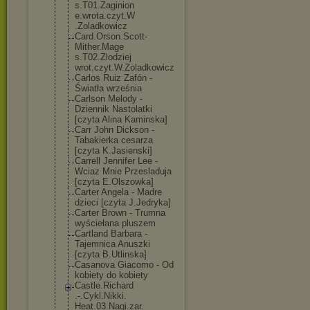
s.T01.Zaginion
e.wrota.czyt.W
.Zoladkowicz
Card.Orson.Sco
tt-
Mither.Mage
s.T02.Zlodziej
wrot.czyt.W.Zo
ladkowicz
Carlos Ruiz Zafón -
Światła września
Carlson Melody -
Dziennik Nastolatki
[czyta Alina Kaminska]
Carr John Dickson -
Tabakierka cesarza
[czyta K.Jasienski]
Carrell Jennifer Lee -
Wciaz Mnie Przesladuja
[czyta E.Olszowka]
Carter Angela - Madre
dzieci [czyta J.Jedryka]
Carter Brown - Trumna
wyściełana pluszem
Cartland Barbara -
Tajemnica Anuszki
[czyta B.Utlinska]
Casanova Giacomo - Od
kobiety do kobiety
Castle.Richard
.-.Cykl.Nikki.
Heat.03.Nagi.z
ar.