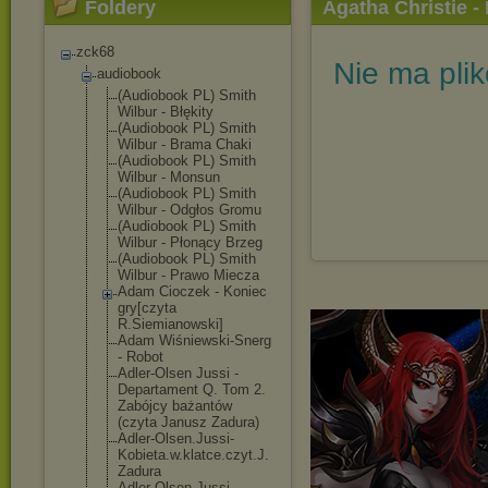
Foldery
Agatha Christie -
zck68
Nie ma pli
audiobook
(Audiobook PL) Smith
Wilbur - Błękity
(Audiobook PL) Smith
Wilbur - Brama Chaki
(Audiobook PL) Smith
Wilbur - Monsun
(Audiobook PL) Smith
Wilbur - Odgłos Gromu
(Audiobook PL) Smith
Wilbur - Płonący Brzeg
(Audiobook PL) Smith
Wilbur - Prawo Miecza
Adam Cioczek - Koniec
gry[czyta
R.Siemianowski
]
Adam Wiśniewski-Sne
rg
- Robot
Adler-Olsen Jussi -
Departament Q. Tom 2.
Zabójcy bażantów
(czyta Janusz Zadura)
Adler-Olsen.Ju
ssi-
Kobieta.w.
klatce.czyt.J.
Zadura
Adler-Olsen.Ju
ssi-