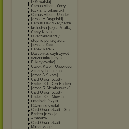
D.Kowalski]
Camus Albert - Obcy
[czyta K.Kolbasiuk]
Camus Albert - Upadek
[czyta H.Drygalski]
Camus David - Rycerze
krolestwa [czyta M.utta]
Canty Kevin -
Dwadziescia trzy
stopnie ponizej zera
[czyta J.Kiss]
Capek Karel -
Daszenka, czyli zywot
szczeniaka [czyta
B.Kutylowska]
Capek Karol - Opowiesci
z roznych kieszeni
[czyta A.Sikora]
Card Orson Scott -
Ender - 01 - Gra Endera
[czyta R.Siemianowski
]
Card Orson Scott -
Ender - 02 - Mowca
umarlych [czyta
R.Siemianowski
]
Card Orson Scott - Gra
Endera [czytaja
Amatorzy]
Card.Orson.Sco
tt-
Mither.Mage