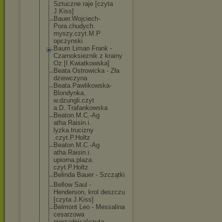
Sztuczne raje [czyta
J.Kiss]
Bauer.Wojciech
-
Pora.chudych.
myszy.czyt.M.P
opczynski
Baum Liman Frank -
Czarnoksieznik z krainy
Oz [I.Kwiatkowska
]
Beata Ostrowicka - Zła
dziewczyna
Beata.Pawlikow
ska-
Blondynka.
w.dzungli.czyt
a.D..Trafankow
ska
Beaton.M.C.-Ag
atha.Raisin.i.
lyzka.trucizny
.czyt.P.Holtz
Beaton.M.C.-Ag
atha.Raisin.i.
upiorna.plaza.
czyt.P.Holtz
Belinda Bauer - Szczątki
Bellow Saul -
Henderson, krol deszczu
[czyta J.Kiss]
Belmont Leo - Messalina
cesarzowa
nierzadnica[cz
yta