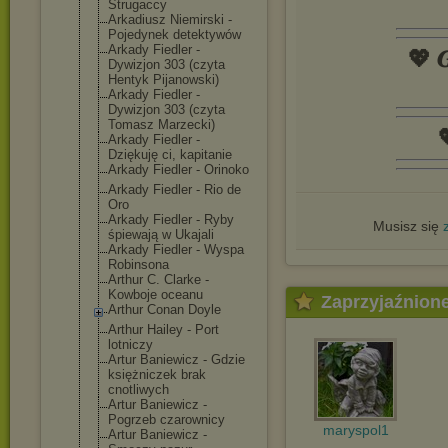
Strugaccy
Arkadiusz Niemirski -
Pojedynek detektywów
Arkady Fiedler -
💖 𝑮
Dywizjon 303 (czyta
Hentyk Pijanowski)
Arkady Fiedler -
Dywizjon 303 (czyta
Tomasz Marzecki)

Arkady Fiedler -
Dziękuję ci, kapitanie
Arkady Fiedler - Orinoko
Arkady Fiedler - Rio de
Oro
Arkady Fiedler - Ryby
Musisz się
śpiewają w Ukajali
Arkady Fiedler - Wyspa
Robinsona
Arthur C. Clarke -
Kowboje oceanu
Zaprzyjaźnion
Arthur Conan Doyle
Arthur Hailey - Port
lotniczy
Artur Baniewicz - Gdzie
księżniczek brak
cnotliwych
Artur Baniewicz -
Pogrzeb czarownicy
maryspol1
Artur Baniewicz -