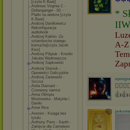
**
[czyta K.Baar]
Andrews Virginia C -
Dollanganger - 02 -
* S
Platki na wietrze [czyta
K.Baar]
IIW
Andrzej Danilkiewicz
Rekonfiguracja
audiobook
Luz
Andrzej Kalinin -Ze
sztambucha starego
A-Z
komucha[czyta Jacek
Kiss]
Tem
Andrzej Pilipiuk - Kroniki
Jakuba Wędrowycza
Zap
Andrzej Sapkowski
Andrzej Stasiuk -
Opowieści Galicyjskie
Andrzej Zaniewski -
oprogr
Szczur
👍🏻
Anita Diamant -
Czerwony namiot
👍👍
Anna Olimpia
Mostowska - Matylda i
Daniło
Anne Rice
jarkom
Anonim - Księga bez
tytułu
Anthony Piers - Xanth -
Zaklęcie dla Cameleon