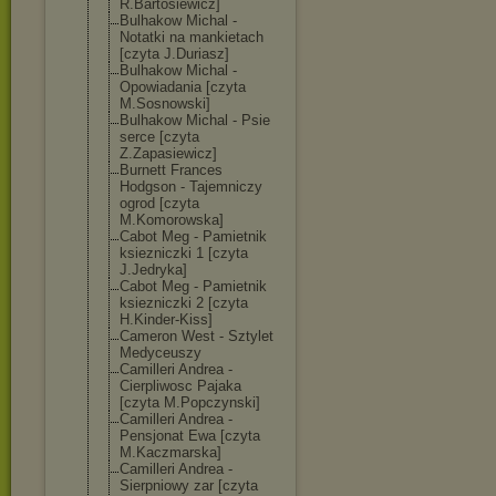
R.Bartosiewicz
]
Bulhakow Michal -
Notatki na mankietach
[czyta J.Duriasz]
Bulhakow Michal -
Opowiadania [czyta
M.Sosnowski]
Bulhakow Michal - Psie
serce [czyta
Z.Zapasiewicz]
Burnett Frances
Hodgson - Tajemniczy
ogrod [czyta
M.Komorowska]
Cabot Meg - Pamietnik
ksiezniczki 1 [czyta
J.Jedryka]
Cabot Meg - Pamietnik
ksiezniczki 2 [czyta
H.Kinder-Kiss]
Cameron West - Sztylet
Medyceuszy
Camilleri Andrea -
Cierpliwosc Pajaka
[czyta M.Popczynski]
Camilleri Andrea -
Pensjonat Ewa [czyta
M.Kaczmarska]
Camilleri Andrea -
Sierpniowy zar [czyta