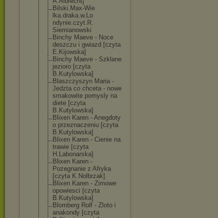
A.Albrecht]
Bilski.Max-Wie
lka.draka.w.Lo
ndynie.czyt.R.
Siemianowski
Binchy Maeve - Noce
deszczu i gwiazd [czyta
E.Kijowska]
Binchy Maeve - Szklane
jezioro [czyta
B.Kutylowska]
Blaszczyszyn Maria -
Jedzta co chceta - nowe
smakowite pomysly na
diete [czyta
B.Kutylowska]
Blixen Karen - Anegdoty
o przeznaczeniu [czyta
B.Kutylowska]
Blixen Karen - Cienie na
trawie [czyta
H.Labonarska]
Blixen Karen -
Pozegnanie z Afryka
[czyta K.Nolbrzak]
Blixen Karen - Zimowe
opowiesci [czyta
B.Kutylowska]
Blomberg Rolf - Zloto i
anakondy [czyta