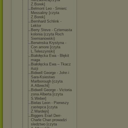
Z.Borek]
Belmont Leo - Smierc
Messaliny [czyta
Z.Borek]
Bernhard Schlink -
Lektor
Berry Steve - Czternasta
kolonia (czyta Roch
Siemianowski)
Berwinska Krystyna -
Con amore [czyta
L.Teleszynski]
Białołęcka Ewa - Błękit
maga
Białołęcka Ewa – Tkacz
iluzji
Bidwell George - John i
Sara-Ksiestwo
Marlborough [czyta
A.Albrecht]
Bidwell George - Victoria
zona Alberta [czyta
S.Weber]
Bielas Leon - Pierwszy
zastepca [czyta
Z.Wardejn]
Biggers Erarl Derr-
Charle Chan prowadzi
sledztwo [czyta