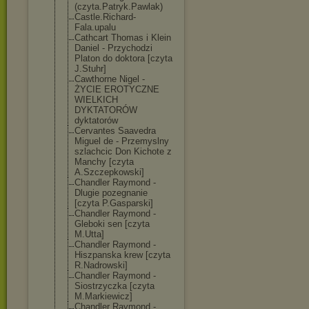
(czyta.Patr
yk.Pawlak)
Castle.Richard
-
Fala.upalu
Cathcart Thomas i Klein
Daniel - Przychodzi
Platon do doktora [czyta
J.Stuhr]
Cawthorne Nigel -
ŻYCIE EROTYCZNE
WIELKICH
DYKTATORÓW
dyktatorów
Cervantes Saavedra
Miguel de - Przemyslny
szlachcic Don Kichote z
Manchy [czyta
A.Szczepkowski
]
Chandler Raymond -
Dlugie pozegnanie
[czyta P.Gasparski]
Chandler Raymond -
Gleboki sen [czyta
M.Utta]
Chandler Raymond -
Hiszpanska krew [czyta
R.Nadrowski]
Chandler Raymond -
Siostrzyczka [czyta
M.Markiewicz]
Chandler Raymond -