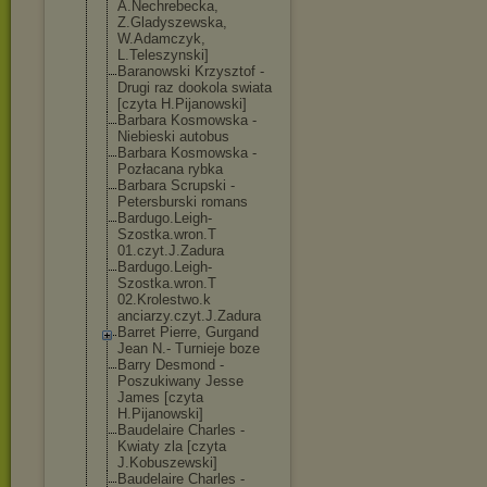
A.Nechrebecka,
Z.Gladyszewska
,
W.Adamczyk,
L.Teleszynski]
Baranowski Krzysztof -
Drugi raz dookola swiata
[czyta H.Pijanowski]
Barbara Kosmowska -
Niebieski autobus
Barbara Kosmowska -
Pozłacana rybka
Barbara Scrupski -
Petersburski romans
Bardugo.Leigh-
Szostka.wron.T
01.czyt.J.Zadu
ra
Bardugo.Leigh-
Szostka.wron.T
02.Krolestwo.k
anciarzy.czyt.
J.Zadura
Barret Pierre, Gurgand
Jean N.- Turnieje boze
Barry Desmond -
Poszukiwany Jesse
James [czyta
H.Pijanowski]
Baudelaire Charles -
Kwiaty zla [czyta
J.Kobuszewski]
Baudelaire Charles -