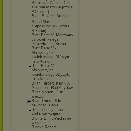
Boulanger Daniel - Czy
zna pan Maronne [czyta
P.Oledzki]
Bram Stoker - Dracula
Brand Max -
Nieposkromieni [czyta
R.Faron]
Brett Peter V -Malowany
czlowiek ksiega
02[czyta Filip Kosior]
Brett.Peter V.-
Malowany.cz
lowiek.ksiega.
01[czyta
Filip Kosior]
Brett.Peter V.-
Malowany.cz
lowiek.ksiega.
02[czyta
Filip Kosior]
Brian Herbert, Kevin J.
Anderson - Ród Atrydów
Brian Morton - Już
wieczór
Brian Tracy - Sila
pewnosci siebie
Brontë Emily Jane -
wichrowe wzgórza
Bronte Emily-Wichrowe
wzgórza
Brooks Robert -