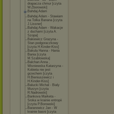
drapacza chmur [czyta
W.Zborowski]
Bahdaj Adam
Bahdaj Adam - Stawiam
na Tolka Banana [czyta
J.Lissner]
Bahdaj Adam - Wakacje
z duchami [czyta A.
Szopa]
Bakiewicz Grazyna -
Stan podgoraczkowy
[czyta H.Kinder-Kiss]
Bakula Hanna - Hania
Bania [czyta
M.Szablowska]
Balchan Anna ,
Wisniewska Katarzyna -
Kobieta nie jest
grzechem [czyta
H.Bieniuszewic
z i
H.Kinder-Kiss]
Balucki Michal - Bialy
Murzyn [czyta
R.Nadrowski]
Bankova Marketa -
Sroka w krainie entropii
[czyta P.Borowski]
Baranowicz Jan - W
krainie basni [czyta