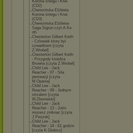
Korona śniegu i Krwi
(CD2)
Cherezińska Elżbieta
Korona śniegu i Krwi
(CD3)
Cherezinska.El
zbieta-
Saga.Si
grun.czyt.A.Ke
rth
Chesterton Gilbert Keith
- Czlowiek ktory byl
czwartkiem [czyta
Z.Wrobel]
Chesterton Gilbert Keith
- Przygody ksiedza
Browna [czyta Z.Wrobel]
Child Lee - Jack
Reacher - 07 - Sila
perswazji [czyta
M.Opania]
Child Lee - Jack
Reacher - 09 - Jednym
strzalem [czyta
W.Zborowski]
Child Lee - Jack
Reacher - 13 - Jutro
mozesz zniknac [czyta
J.Peszek]
Child Lee - Jack
Reacher - 14 - 61 godzin
[czyta K.Globisz]