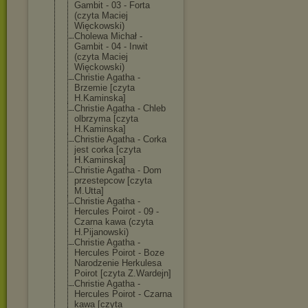
Gambit - 03 - Forta
(czyta Maciej
Więckowski)
Cholewa Michał -
Gambit - 04 - Inwit
(czyta Maciej
Więckowski)
Christie Agatha -
Brzemie [czyta
H.Kaminska]
Christie Agatha - Chleb
olbrzyma [czyta
H.Kaminska]
Christie Agatha - Corka
jest corka [czyta
H.Kaminska]
Christie Agatha - Dom
przestepcow [czyta
M.Utta]
Christie Agatha -
Hercules Poirot - 09 -
Czarna kawa (czyta
H.Pijanowski)
Christie Agatha -
Hercules Poirot - Boze
Narodzenie Herkulesa
Poirot [czyta Z.Wardejn]
Christie Agatha -
Hercules Poirot - Czarna
kawa [czyta