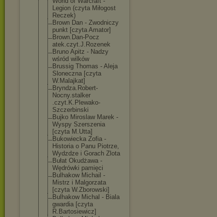
World of Warcraft -
Legion (czyta Miłogost
Reczek)
Brown Dan - Zwodniczy
punkt [czyta Amator]
Brown.Dan-Pocz
atek.czyt.J.Ro
zenek
Bruno Apitz - Nadzy
wśród wilków
Brussig Thomas - Aleja
Sloneczna [czyta
W.Malajkat]
Bryndza.Robert
-
Nocny.stalker
.czyt.K.Plewak
o-
Szczerbinski
Bujko Miroslaw Marek -
Wyspy Szerszenia
[czyta M.Utta]
Bukowiecka Zofia -
Historia o Panu Piotrze,
Wydzdze i Gorach Zlota
Bułat Okudżawa -
Wędrówki pamięci
Bulhakow Michail -
Mistrz i Malgorzata
[czyta W.Zborowski]
Bulhakow Michal - Biala
gwardia [czyta
R.Bartosiewicz
]