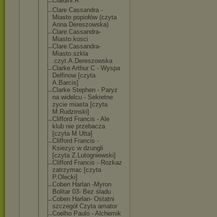
Cialdini.R
Clare Cassandra -
Miasto popiołów (czyta
Anna Dereszowska)
Clare.Cassandr
a-
Miasto.kosci
Clare.Cassandr
a-
Miasto.szkla
.czyt.A.Deresz
owska
Clarke Arthur C - Wyspa
Delfinow [czyta
A.Barcis]
Clarke Stephen - Paryz
na widelcu - Sekretne
zycie miasta [czyta
M.Rudzinski]
Clifford Francis - Ale
klub nie przebacza
[czyta M.Utta]
Clifford Francis -
Ksiezyc w dzungli
[czyta Z.Lutogniewski
]
Clifford Francis - Rozkaz
zatrzymac [czyta
P.Olecki]
Coben Harlan -Myron
Bolitar 03- Bez śladu
Coben Harlan- Ostatni
szczegół Czyta amator
Coelho Paulo - Alchemik