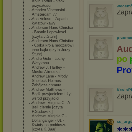
Alvin Toffler - Szok
przyszłości
wecem
Amadeo Visconsini -
Zapr
Amsterdam 77
Ana Veloso - Zapach
kwiatów kawy
Andersen Hans Christian
- Basnie i opowiesci
[czyta J.Stuhr]
przeme
Andersen Hans Christian
- Córka króla moczarów i
Aud
inne bajki (czyta Jerzy
Stuhr)
po
André Gide - Lochy
Watykanu
Andrew J. Hartley -
Pro
Maska Atreusza
Andrew Lane - Młody
Sherlock Holmes.
Zabójcza chmura
Andrew Matthews -
KevinP
Bądź przyjacielem i żyj
Zapr
wśród przyjaciół
Andrews Virginia C - A
jeśli ciernie [czyta
P.Sadowski]
Andrews Virginia C -
Dollanganger - 01 -
ss_arg
Kwiaty na poddaszu
**
[czyta K.Baar]