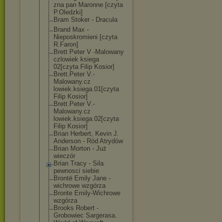
zna pan Maronne [czyta
P.Oledzki]
Bram Stoker - Dracula
Brand Max -
Nieposkromieni [czyta
R.Faron]
Brett Peter V -Malowany
czlowiek ksiega
02[czyta Filip Kosior]
Brett.Peter V.-
Malowany.cz
lowiek.ksiega.
01[czyta
Filip Kosior]
Brett.Peter V.-
Malowany.cz
lowiek.ksiega.
02[czyta
Filip Kosior]
Brian Herbert, Kevin J.
Anderson - Ród Atrydów
Brian Morton - Już
wieczór
Brian Tracy - Sila
pewnosci siebie
Brontë Emily Jane -
wichrowe wzgórza
Bronte Emily-Wichrowe
wzgórza
Brooks Robert -
Grobowiec Sargerasa.