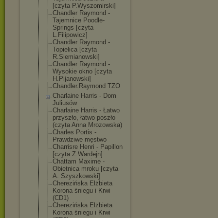
[czyta P.Wyszomirski]
Chandler Raymond -
Tajemnice Poodle-
Springs [czyta
L.Filipowicz]
Chandler Raymond -
Topielica [czyta
R.Siemianowski
]
Chandler Raymond -
Wysokie okno [czyta
H.Pijanowski]
Chandler.Raymo
nd TZO
Charlaine Harris - Dom
Juliusów
Charlaine Harris - Łatwo
przyszło, łatwo poszło
(czyta Anna Mrozowska)
Charles Portis -
Prawdziwe męstwo
Charrisre Henri - Papillon
[czyta Z.Wardejn]
Chattam Maxime -
Obietnica mroku [czyta
A. Szyszkowski]
Cherezińska Elżbieta
Korona śniegu i Krwi
(CD1)
Cherezińska Elżbieta
Korona śniegu i Krwi