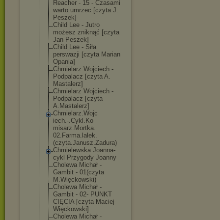
Reacher - 15 - Czasami
warto umrzec [czyta J.
Peszek]
Child Lee - Jutro
możesz zniknąć [czyta
Jan Peszek]
Child Lee - Siła
perswazji [czyta Marian
Opania]
Chmielarz Wojciech -
Podpalacz [czyta A.
Mastalerz]
Chmielarz Wojciech -
Podpalacz [czyta
A.Mastalerz]
Chmielarz.Wojc
iech.-.Cykl.Ko
misarz.Mortka.
02.Farma.lalek
.
(czyta.Janusz
.Zadura)
Chmielewska Joanna-
cykl Przygody Joanny
Cholewa Michał -
Gambit - 01(czyta
M.Więckowski)
Cholewa Michał -
Gambit - 02- PUNKT
CIĘCIA [czyta Maciej
Więckowski]
Cholewa Michał -