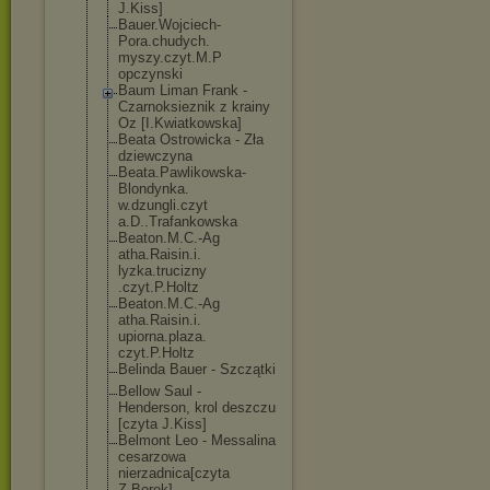
J.Kiss]
Bauer.Wojciech
-
Pora.chudych.
myszy.czyt.M.P
opczynski
Baum Liman Frank -
Czarnoksieznik z krainy
Oz [I.Kwiatkowska
]
Beata Ostrowicka - Zła
dziewczyna
Beata.Pawlikow
ska-
Blondynka.
w.dzungli.czyt
a.D..Trafankow
ska
Beaton.M.C.-Ag
atha.Raisin.i.
lyzka.trucizny
.czyt.P.Holtz
Beaton.M.C.-Ag
atha.Raisin.i.
upiorna.plaza.
czyt.P.Holtz
Belinda Bauer - Szczątki
Bellow Saul -
Henderson, krol deszczu
[czyta J.Kiss]
Belmont Leo - Messalina
cesarzowa
nierzadnica[cz
yta
Z.Borek]