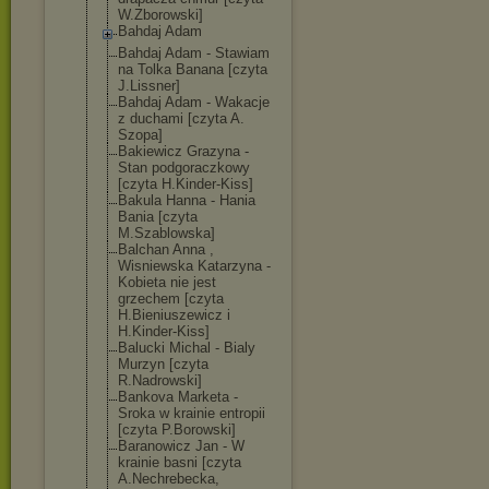
W.Zborowski]
Bahdaj Adam
Bahdaj Adam - Stawiam
na Tolka Banana [czyta
J.Lissner]
Bahdaj Adam - Wakacje
z duchami [czyta A.
Szopa]
Bakiewicz Grazyna -
Stan podgoraczkowy
[czyta H.Kinder-Kiss]
Bakula Hanna - Hania
Bania [czyta
M.Szablowska]
Balchan Anna ,
Wisniewska Katarzyna -
Kobieta nie jest
grzechem [czyta
H.Bieniuszewic
z i
H.Kinder-Kiss]
Balucki Michal - Bialy
Murzyn [czyta
R.Nadrowski]
Bankova Marketa -
Sroka w krainie entropii
[czyta P.Borowski]
Baranowicz Jan - W
krainie basni [czyta
A.Nechrebecka,