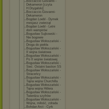
Boccaccio Giovanni -
Dekameron [czyta
H.Drygalski]
Boccaccio.Giov
anni-
Dekameron
Bogdan Loebl - Dymek
mesjasz zwierząt
Bogdan Loebl - Letni
dom wampirów
Bogusław Sujkowski -
Nie bogowie
Bogusław Wołoszański -
Droga do piekła
Bogusław Wołoszański -
II wojna światowa
Bogusław Wołoszański -
Po II wojnie światowej
Bogusław Wołoszański -
Sieć. Ostatni bastion SS
Bogusław Wołoszański -
Straceńcy
Bogusław Wołoszański -
Tajna wojna Churchilla
Bogusław Wołoszański -
Tajna wojna Hitlera
Bogusław Wołoszański -
Twierdza szyfrów
Bogusław Wołoszański -
Wojna, miłość, zdrada
Bohdan Arct - Cyrk