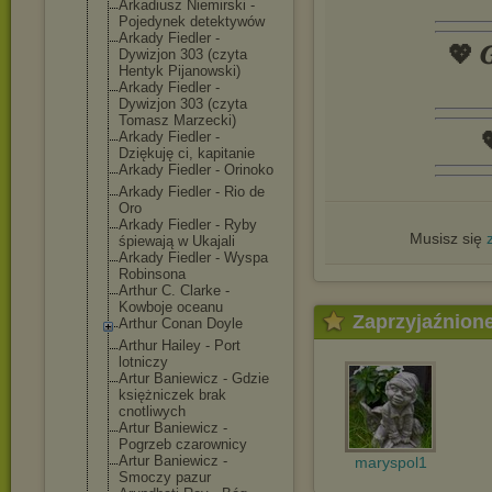
Arkadiusz Niemirski -
Pojedynek detektywów
Arkady Fiedler -
💖 𝑮
Dywizjon 303 (czyta
Hentyk Pijanowski)
Arkady Fiedler -
Dywizjon 303 (czyta
Tomasz Marzecki)

Arkady Fiedler -
Dziękuję ci, kapitanie
Arkady Fiedler - Orinoko
Arkady Fiedler - Rio de
Oro
Arkady Fiedler - Ryby
Musisz się
śpiewają w Ukajali
Arkady Fiedler - Wyspa
Robinsona
Arthur C. Clarke -
Kowboje oceanu
Zaprzyjaźnion
Arthur Conan Doyle
Arthur Hailey - Port
lotniczy
Artur Baniewicz - Gdzie
księżniczek brak
cnotliwych
Artur Baniewicz -
Pogrzeb czarownicy
Artur Baniewicz -
maryspol1
Smoczy pazur