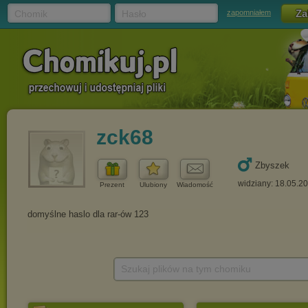
Chomik
Hasło
zapomniałem
zck68
Zbyszek
widziany: 18.05.2
Prezent
Ulubiony
Wiadomość
Szukaj plików na tym chomiku