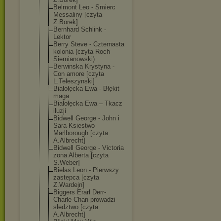
Belmont Leo - Smierc
Messaliny [czyta
Z.Borek]
Bernhard Schlink -
Lektor
Berry Steve - Czternasta
kolonia (czyta Roch
Siemianowski)
Berwinska Krystyna -
Con amore [czyta
L.Teleszynski]
Białołęcka Ewa - Błękit
maga
Białołęcka Ewa – Tkacz
iluzji
Bidwell George - John i
Sara-Ksiestwo
Marlborough [czyta
A.Albrecht]
Bidwell George - Victoria
zona Alberta [czyta
S.Weber]
Bielas Leon - Pierwszy
zastepca [czyta
Z.Wardejn]
Biggers Erarl Derr-
Charle Chan prowadzi
sledztwo [czyta
A.Albrecht]