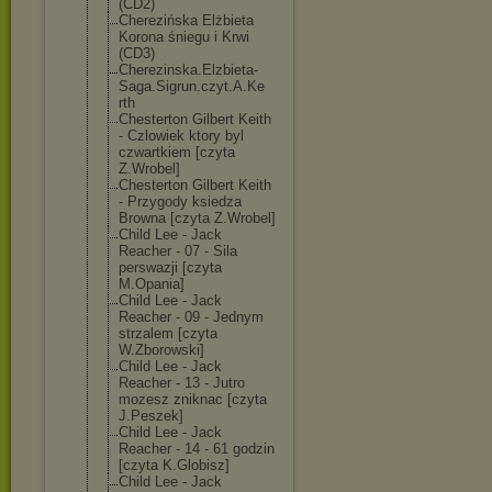
(CD2)
Cherezińska Elżbieta
Korona śniegu i Krwi
(CD3)
Cherezinska.El
zbieta-
Saga.Si
grun.czyt.A.Ke
rth
Chesterton Gilbert Keith
- Czlowiek ktory byl
czwartkiem [czyta
Z.Wrobel]
Chesterton Gilbert Keith
- Przygody ksiedza
Browna [czyta Z.Wrobel]
Child Lee - Jack
Reacher - 07 - Sila
perswazji [czyta
M.Opania]
Child Lee - Jack
Reacher - 09 - Jednym
strzalem [czyta
W.Zborowski]
Child Lee - Jack
Reacher - 13 - Jutro
mozesz zniknac [czyta
J.Peszek]
Child Lee - Jack
Reacher - 14 - 61 godzin
[czyta K.Globisz]
Child Lee - Jack