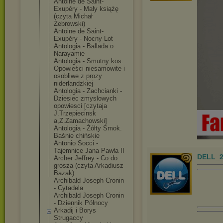
Antoine de Saint-
Exupéry - Mały książę
(czyta Michał
Żebrowski)
Antoine de Saint-
Exupéry - Nocny Lot
Antologia - Ballada o
Narayamie
Antologia - Smutny kos.
Opowieści niesamowite i
osobliwe z prozy
niderlandzkiej
Antologia - Zachcianki -
Dziesiec zmyslowych
opowiesci [czytaja
J.Trzepiecinsk
a,Z.Zamachowsk
i]
Antologia - Żółty Smok.
Baśnie chińskie
Antonio Socci -
Tajemnice Jana Pawła II
DELL_2
Archer Jeffrey - Co do
grosza (czyta Arkadiusz
Bazak)
Archibald Joseph Cronin
- Cytadela
Archibald Joseph Cronin
- Dziennik Północy
Arkadij i Borys
Strugaccy