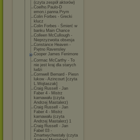
(czyta zespół aktorów)
Coelho.Paulo-D
emon.i.panna.P
rym
Colin Forbes - Grecki
klucz
Colin Forbes - Śmierć w
banku Main Chance
Colleen McCullough -
Nieprzyzwoita obsesja
Constance Heaven -
Piętno Ravensley
Cooper James Fenimore
Cormac McCarthy - To
nie jest kraj dla starych
ludzi
Cornwell Bernard - Piesn
lukow - Azincourt [czyta
L.Wojtaszak]
Craig Russell - Jan
Faber 4 - Mistrz
karnawału (czyta
Andrzej Mastalerz)
Craig Russell - Jan
Faber 4 - Mistrz
karnawału (czyta
Andrzej Mastalerz) 1
Craig Russell - Jan
Fabel 03 -
Zmartwychwstał
y (czyta
Andrzej Mastalerz)