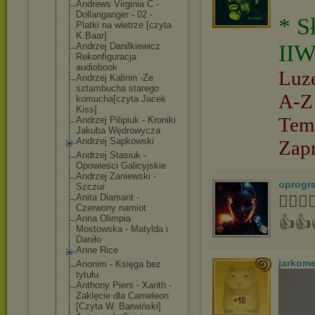
Andrews Virginia C -
Dollanganger - 02 -
* S
Platki na wietrze [czyta
K.Baar]
IIW
Andrzej Danilkiewicz
Rekonfiguracja
audiobook
Luz
Andrzej Kalinin -Ze
sztambucha starego
A-Z
komucha[czyta Jacek
Kiss]
Tem
Andrzej Pilipiuk - Kroniki
Jakuba Wędrowycza
Andrzej Sapkowski
Zap
Andrzej Stasiuk -
Opowieści Galicyjskie
Andrzej Zaniewski -
oprogr
Szczur
Anita Diamant -
👍🏻
Czerwony namiot
Anna Olimpia
👍👍
Mostowska - Matylda i
Daniło
Anne Rice
jarkom
Anonim - Księga bez
tytułu
Anthony Piers - Xanth -
Zaklęcie dla Cameleon
[Czyta W. Barwiński]