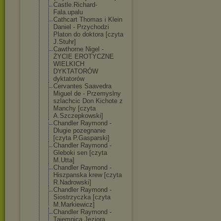
Castle.Richard
-
Fala.upalu
Cathcart Thomas i Klein
Daniel - Przychodzi
Platon do doktora [czyta
J.Stuhr]
Cawthorne Nigel -
ŻYCIE EROTYCZNE
WIELKICH
DYKTATORÓW
dyktatorów
Cervantes Saavedra
Miguel de - Przemyslny
szlachcic Don Kichote z
Manchy [czyta
A.Szczepkowski
]
Chandler Raymond -
Dlugie pozegnanie
[czyta P.Gasparski]
Chandler Raymond -
Gleboki sen [czyta
M.Utta]
Chandler Raymond -
Hiszpanska krew [czyta
R.Nadrowski]
Chandler Raymond -
Siostrzyczka [czyta
M.Markiewicz]
Chandler Raymond -
Tajemnica Jeziora