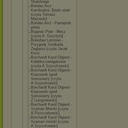
Skalskiego
Bohdan Arct -
Kamikadze. Boski wiatr
(czyta Tomasz
Marzecki)
Bohdan Arct - Pamiętnik
pilota
Bojarski Piotr - Mecz
[czyta K. Gosztyla]
Bolesław Leśmian -
Przygody Sindbada
Żeglarza (czyta Jacek
Kiss)
Borchardt Karol Olgierd -
Kolebka nawigatorow
(czyta A.Szyszkowski)
Borchardt Karol Olgierd -
Krazownik spod
Somosierry [czyta
A.Szyszkowski]
Borchardt Karol Olgierd -
Krazownik spod
Somosierry [czyta
Z.Lutogniewski
]
Borchardt Karol Olgierd -
Szaman Morski [czyta
A.Piszczatowsk
i]
Borchardt Karol Olgierd -
Szaman morski [czyta
A.Szyszkowski]