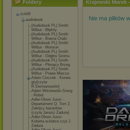
Foldery
Krajewski Marek -
zck68
Nie ma plików w
audiobook
(Audiobook PL) Smith
Wilbur - Błękity
(Audiobook PL) Smith
Wilbur - Brama Chaki
(Audiobook PL) Smith
Wilbur - Monsun
(Audiobook PL) Smith
Wilbur - Odgłos Gromu
(Audiobook PL) Smith
Wilbur - Płonący Brzeg
(Audiobook PL) Smith
Wilbur - Prawo Miecza
Adam Cioczek - Koniec
gry[czyta
R.Siemianowski
]
Adam Wiśniewski-Sne
rg
- Robot
Adler-Olsen Jussi -
Departament Q. Tom 2.
Zabójcy bażantów
(czyta Janusz Zadura)
Adler-Olsen.Ju
ssi-
Kobieta.w.
klatce.czyt.J.
Zadura
Adler-Olsen.Ju
ssi-