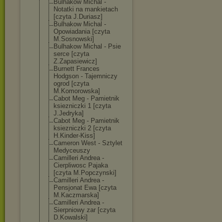
Bulhakow Michal -
Notatki na mankietach
[czyta J.Duriasz]
Bulhakow Michal -
Opowiadania [czyta
M.Sosnowski]
Bulhakow Michal - Psie
serce [czyta
Z.Zapasiewicz]
Burnett Frances
Hodgson - Tajemniczy
ogrod [czyta
M.Komorowska]
Cabot Meg - Pamietnik
ksiezniczki 1 [czyta
J.Jedryka]
Cabot Meg - Pamietnik
ksiezniczki 2 [czyta
H.Kinder-Kiss]
Cameron West - Sztylet
Medyceuszy
Camilleri Andrea -
Cierpliwosc Pajaka
[czyta M.Popczynski]
Camilleri Andrea -
Pensjonat Ewa [czyta
M.Kaczmarska]
Camilleri Andrea -
Sierpniowy zar [czyta
D.Kowalski]