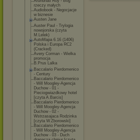
Arundhati Roy - Bóg
rzeczy małych
Audiobook - Negocjacje
w biznesie
Austen Jane
Auster Paul - Trylogia
nowojorska (czyta
M.Lelek)
AutoMapa 6.16 (1406)
Polska i Europa RC2
(Cracked)
Avery Corman - Wielka
promocja
B.Prus Lalka
Baccalario Pierdomenico
- Century
Baccalario Pierdomenico
- Will Moogley-Agencj
a
Duchow - 01 -
Pieciogwiazdko
wy hotel
[czyta A.Barcis]
Baccalario Pierdomenico
- Will Moogley-Agencj
a
Duchow - 02 -
Wstrzasajaca Rodzinka
[czyta W.Zborowski]
Baccalario Pierdomenico
- Will Moogley-Agencj
a
Duchow - 03 - Duch
drapacza chmur [czyta