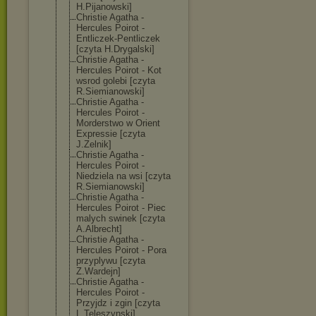
H.Pijanowski]
Christie Agatha -
Hercules Poirot -
Entliczek-Pent
liczek
[czyta H.Drygalski]
Christie Agatha -
Hercules Poirot - Kot
wsrod golebi [czyta
R.Siemianowski
]
Christie Agatha -
Hercules Poirot -
Morderstwo w Orient
Expressie [czyta
J.Zelnik]
Christie Agatha -
Hercules Poirot -
Niedziela na wsi [czyta
R.Siemianowski
]
Christie Agatha -
Hercules Poirot - Piec
malych swinek [czyta
A.Albrecht]
Christie Agatha -
Hercules Poirot - Pora
przyplywu [czyta
Z.Wardejn]
Christie Agatha -
Hercules Poirot -
Przyjdz i zgin [czyta
L.Teleszynski]