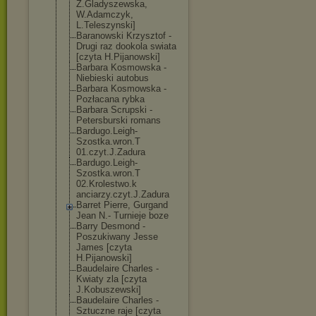
Z.Gladyszewska
,
W.Adamczyk,
L.Teleszynski]
Baranowski Krzysztof -
Drugi raz dookola swiata
[czyta H.Pijanowski]
Barbara Kosmowska -
Niebieski autobus
Barbara Kosmowska -
Pozłacana rybka
Barbara Scrupski -
Petersburski romans
Bardugo.Leigh-
Szostka.wron.T
01.czyt.J.Zadu
ra
Bardugo.Leigh-
Szostka.wron.T
02.Krolestwo.k
anciarzy.czyt.
J.Zadura
Barret Pierre, Gurgand
Jean N.- Turnieje boze
Barry Desmond -
Poszukiwany Jesse
James [czyta
H.Pijanowski]
Baudelaire Charles -
Kwiaty zla [czyta
J.Kobuszewski]
Baudelaire Charles -
Sztuczne raje [czyta