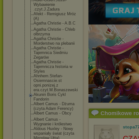
Wybawienie
.czyt.J.Zadura
Afekt - Remigiusz Mróz
(A)
Agatha Christie - A.B.C
Agatha Christie - Chleb
olbrzyma
Agatha Christie -
Morderstwo na plebanii
Agatha Christie -
Tajemnica Siedmiu
Zegarów
Agatha Christie -
Tajemnicza historia w
Styles
Ahnhem.Stefan-
Osiemnascie.st
opni.ponizej.z
era.czyt.M.Bon
aszewski
Akunin Boris Cykl
Fandorin
Albert Camus - Dżuma
(czyta Adam Ferency)
Chomikowe r
Albert Camus - Obcy
Albert Camus -
Wygnanie i królestwo
stopa7
Aldous Huxley - Nowy
wspaniały świat (czyta
CZA
Mirosław Utta)