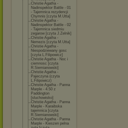
Christie Agatha -
Nadinspektor Battle - 01
- Tajemnica rezydencji
Chymnis [czyta M.Utta]
Christie Agatha -
Nadinspektor Battle - 02
- Tajemnica siedmiu
zegarow [czyta J.Zelnik]
Christie Agatha -
Nemezis [czyta M.Utta]
Christie Agatha -
Niespodziewany gosc
[czyta L.Filipowicz]
Christie Agatha - Noc i
ciemnosc [czyta
R.Siemianowski
]
Christie Agatha -
Pajeczyna (czyta
L.Filipowicz)
Christie Agatha - Panna
Marple - 4.50 z
Paddington
[sluchowisko]
Christie Agatha - Panna
Marple - Karaibska
tajemnica [czyta
R.Siemianowski
]
Christie Agatha - Panna
Marple - Kieszen pelna
zyta [czyta