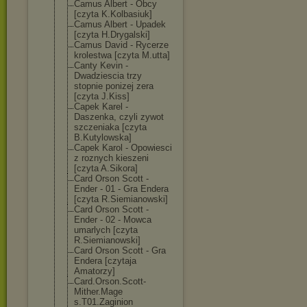
Camus Albert - Obcy
[czyta K.Kolbasiuk]
Camus Albert - Upadek
[czyta H.Drygalski]
Camus David - Rycerze
krolestwa [czyta M.utta]
Canty Kevin -
Dwadziescia trzy
stopnie ponizej zera
[czyta J.Kiss]
Capek Karel -
Daszenka, czyli zywot
szczeniaka [czyta
B.Kutylowska]
Capek Karol - Opowiesci
z roznych kieszeni
[czyta A.Sikora]
Card Orson Scott -
Ender - 01 - Gra Endera
[czyta R.Siemianowski
]
Card Orson Scott -
Ender - 02 - Mowca
umarlych [czyta
R.Siemianowski
]
Card Orson Scott - Gra
Endera [czytaja
Amatorzy]
Card.Orson.Sco
tt-
Mither.Mage
s.T01.Zaginion