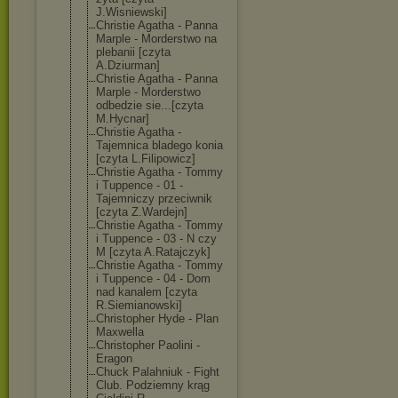
J.Wisniewski]
Christie Agatha - Panna
Marple - Morderstwo na
plebanii [czyta
A.Dziurman]
Christie Agatha - Panna
Marple - Morderstwo
odbedzie sie...[czyta
M.Hycnar]
Christie Agatha -
Tajemnica bladego konia
[czyta L.Filipowicz]
Christie Agatha - Tommy
i Tuppence - 01 -
Tajemniczy przeciwnik
[czyta Z.Wardejn]
Christie Agatha - Tommy
i Tuppence - 03 - N czy
M [czyta A.Ratajczyk]
Christie Agatha - Tommy
i Tuppence - 04 - Dom
nad kanalem [czyta
R.Siemianowski
]
Christopher Hyde - Plan
Maxwella
Christopher Paolini -
Eragon
Chuck Palahniuk - Fight
Club. Podziemny krąg