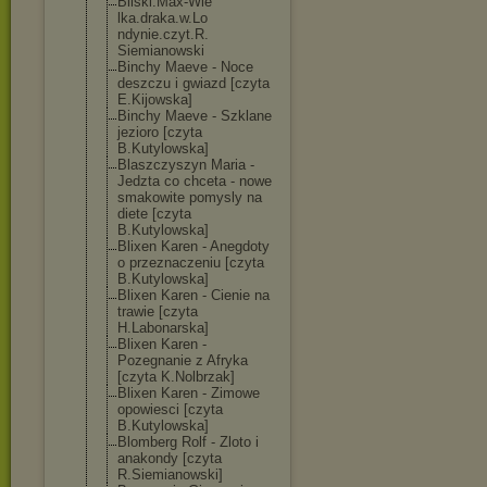
Bilski.Max-Wie
lka.draka.w.Lo
ndynie.czyt.R.
Siemianowski
Binchy Maeve - Noce
deszczu i gwiazd [czyta
E.Kijowska]
Binchy Maeve - Szklane
jezioro [czyta
B.Kutylowska]
Blaszczyszyn Maria -
Jedzta co chceta - nowe
smakowite pomysly na
diete [czyta
B.Kutylowska]
Blixen Karen - Anegdoty
o przeznaczeniu [czyta
B.Kutylowska]
Blixen Karen - Cienie na
trawie [czyta
H.Labonarska]
Blixen Karen -
Pozegnanie z Afryka
[czyta K.Nolbrzak]
Blixen Karen - Zimowe
opowiesci [czyta
B.Kutylowska]
Blomberg Rolf - Zloto i
anakondy [czyta
R.Siemianowski
]