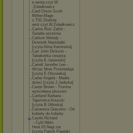
e.wrota.czyt.W
.Zoladkowicz
Card.Orson.Sco
tt-
Mither.Mage
s.T02.Zlodziej
wrot.czyt.W.Zo
ladkowicz
Carlos Ruiz Zafón -
Światła września
Carlson Melody -
Dziennik Nastolatki
[czyta Alina Kaminska]
Carr John Dickson -
Tabakierka cesarza
[czyta K.Jasienski]
Carrell Jennifer Lee -
Wciaz Mnie Przesladuja
[czyta E.Olszowka]
Carter Angela - Madre
dzieci [czyta J.Jedryka]
Carter Brown - Trumna
wyściełana pluszem
Cartland Barbara -
Tajemnica Anuszki
[czyta B.Utlinska]
Casanova Giacomo - Od
kobiety do kobiety
Castle.Richard
.-.Cykl.Nikki.
Heat.03.Nagi.z
ar.
(czyta.Patr
yk.Pawlak)