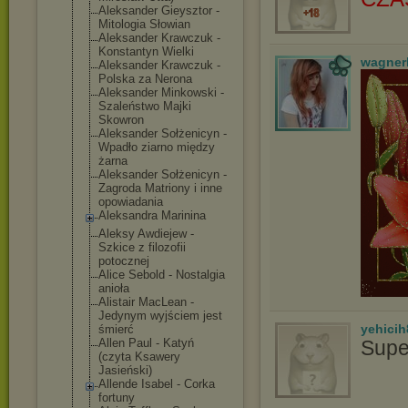
Aleksander Gieysztor -
Mitologia Słowian
Aleksander Krawczuk -
Konstantyn Wielki
wagner
Aleksander Krawczuk -
Polska za Nerona
Aleksander Minkowski -
Szaleństwo Majki
Skowron
Aleksander Sołżenicyn -
Wpadło ziarno między
żarna
Aleksander Sołżenicyn -
Zagroda Matriony i inne
opowiadania
Aleksandra Marinina
Aleksy Awdiejew -
Szkice z filozofii
potocznej
Alice Sebold - Nostalgia
anioła
Alistair MacLean -
Jedynym wyjściem jest
yehicih
śmierć
Allen Paul - Katyń
Supe
(czyta Ksawery
Jasieński)
Allende Isabel - Corka
fortuny