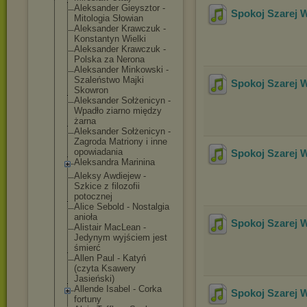
Aleksander Gieysztor -
Spokoj Szarej 
Mitologia Słowian
Aleksander Krawczuk -
Konstantyn Wielki
Aleksander Krawczuk -
Polska za Nerona
Aleksander Minkowski -
Szaleństwo Majki
Spokoj Szarej 
Skowron
Aleksander Sołżenicyn -
Wpadło ziarno między
żarna
Aleksander Sołżenicyn -
Zagroda Matriony i inne
opowiadania
Spokoj Szarej 
Aleksandra Marinina
Aleksy Awdiejew -
Szkice z filozofii
potocznej
Alice Sebold - Nostalgia
anioła
Spokoj Szarej 
Alistair MacLean -
Jedynym wyjściem jest
śmierć
Allen Paul - Katyń
(czyta Ksawery
Jasieński)
Allende Isabel - Corka
Spokoj Szarej 
fortuny