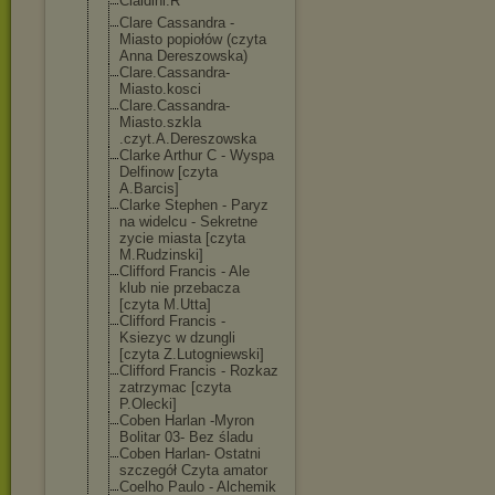
Cialdini.R
Clare Cassandra -
Miasto popiołów (czyta
Anna Dereszowska)
Clare.Cassandr
a-
Miasto.kosci
Clare.Cassandr
a-
Miasto.szkla
.czyt.A.Deresz
owska
Clarke Arthur C - Wyspa
Delfinow [czyta
A.Barcis]
Clarke Stephen - Paryz
na widelcu - Sekretne
zycie miasta [czyta
M.Rudzinski]
Clifford Francis - Ale
klub nie przebacza
[czyta M.Utta]
Clifford Francis -
Ksiezyc w dzungli
[czyta Z.Lutogniewski
]
Clifford Francis - Rozkaz
zatrzymac [czyta
P.Olecki]
Coben Harlan -Myron
Bolitar 03- Bez śladu
Coben Harlan- Ostatni
szczegół Czyta amator
Coelho Paulo - Alchemik