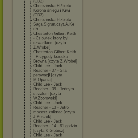
(CD2)
Cherezińska Elżbieta
Korona śniegu i Krwi
(CD3)
Cherezinska.El
zbieta-
Saga.Si
grun.czyt.A.Ke
rth
Chesterton Gilbert Keith
- Czlowiek ktory byl
czwartkiem [czyta
Z.Wrobel]
Chesterton Gilbert Keith
- Przygody ksiedza
Browna [czyta Z.Wrobel]
Child Lee - Jack
Reacher - 07 - Sila
perswazji [czyta
M.Opania]
Child Lee - Jack
Reacher - 09 - Jednym
strzalem [czyta
W.Zborowski]
Child Lee - Jack
Reacher - 13 - Jutro
mozesz zniknac [czyta
J.Peszek]
Child Lee - Jack
Reacher - 14 - 61 godzin
[czyta K.Globisz]
Child Lee - Jack