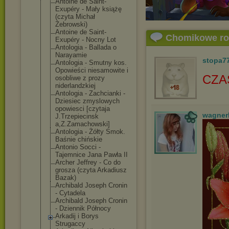
Antoine de Saint-
Exupéry - Mały książę
(czyta Michał
Żebrowski)
Antoine de Saint-
Chomikowe r
Exupéry - Nocny Lot
Antologia - Ballada o
Narayamie
stopa7
Antologia - Smutny kos.
Opowieści niesamowite i
CZA
osobliwe z prozy
niderlandzkiej
Antologia - Zachcianki -
Dziesiec zmyslowych
opowiesci [czytaja
wagner
J.Trzepiecinsk
a,Z.Zamachowsk
i]
Antologia - Żółty Smok.
Baśnie chińskie
Antonio Socci -
Tajemnice Jana Pawła II
Archer Jeffrey - Co do
grosza (czyta Arkadiusz
Bazak)
Archibald Joseph Cronin
- Cytadela
Archibald Joseph Cronin
- Dziennik Północy
Arkadij i Borys
Strugaccy