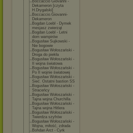
Boccaccio Giovanni -
Dekameron [czyta
H.Drygalski]
Boccaccio.Giov
anni-
Dekameron
Bogdan Loebl - Dymek
mesjasz zwierząt
Bogdan Loebl - Letni
dom wampirów
Bogusław Sujkowski -
Nie bogowie
Bogusław Wołoszański -
Droga do piekła
Bogusław Wołoszański -
II wojna światowa
Bogusław Wołoszański -
Po II wojnie światowej
Bogusław Wołoszański -
Sieć. Ostatni bastion SS
Bogusław Wołoszański -
Straceńcy
Bogusław Wołoszański -
Tajna wojna Churchilla
Bogusław Wołoszański -
Tajna wojna Hitlera
Bogusław Wołoszański -
Twierdza szyfrów
Bogusław Wołoszański -
Wojna, miłość, zdrada
Bohdan Arct - Cyrk