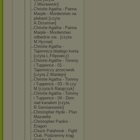
J.Wisniewski]
Christie Agatha - Panna
Marple - Morderstwo na
plebanii [czyta
A.Dziurman]
Christie Agatha - Panna
Marple - Morderstwo
odbedzie sie...[czyta
M.Hycnar]
Christie Agatha -
Tajemnica bladego konia
[czyta L.Filipowicz]
Christie Agatha - Tommy
i Tuppence - 01 -
Tajemniczy przeciwnik
[czyta Z.Wardejn]
Christie Agatha - Tommy
i Tuppence - 03 - N czy
M [czyta A.Ratajczyk]
Christie Agatha - Tommy
i Tuppence - 04 - Dom
nad kanalem [czyta
R.Siemianowski
]
Christopher Hyde - Plan
Maxwella
Christopher Paolini -
Eragon
Chuck Palahniuk - Fight
Club. Podziemny krąg