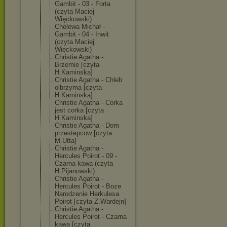
Gambit - 03 - Forta
(czyta Maciej
Więckowski)
Cholewa Michał -
Gambit - 04 - Inwit
(czyta Maciej
Więckowski)
Christie Agatha -
Brzemie [czyta
H.Kaminska]
Christie Agatha - Chleb
olbrzyma [czyta
H.Kaminska]
Christie Agatha - Corka
jest corka [czyta
H.Kaminska]
Christie Agatha - Dom
przestepcow [czyta
M.Utta]
Christie Agatha -
Hercules Poirot - 09 -
Czarna kawa (czyta
H.Pijanowski)
Christie Agatha -
Hercules Poirot - Boze
Narodzenie Herkulesa
Poirot [czyta Z.Wardejn]
Christie Agatha -
Hercules Poirot - Czarna
kawa [czyta