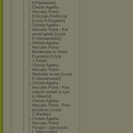
H.Pijanowski]
Christie Agatha -
Hercules Poirot -
Entliczek-Pent
liczek
[czyta H.Drygalski]
Christie Agatha -
Hercules Poirot - Kot
wsrod golebi [czyta
R.Siemianowski
]
Christie Agatha -
Hercules Poirot -
Morderstwo w Orient
Expressie [czyta
J.Zelnik]
Christie Agatha -
Hercules Poirot -
Niedziela na wsi [czyta
R.Siemianowski
]
Christie Agatha -
Hercules Poirot - Piec
malych swinek [czyta
A.Albrecht]
Christie Agatha -
Hercules Poirot - Pora
przyplywu [czyta
Z.Wardejn]
Christie Agatha -
Hercules Poirot -
Przyjdz i zgin [czyta
L.Teleszynski]