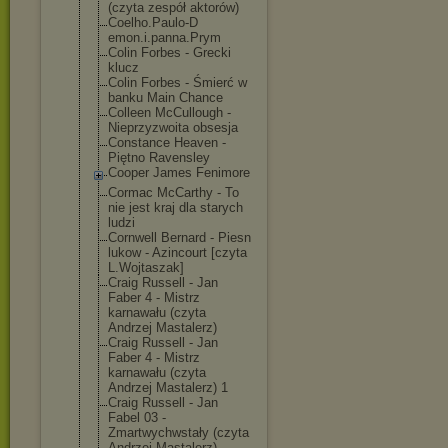
(czyta zespół aktorów)
Coelho.Paulo-D
emon.i.panna.P
rym
Colin Forbes - Grecki
klucz
Colin Forbes - Śmierć w
banku Main Chance
Colleen McCullough -
Nieprzyzwoita obsesja
Constance Heaven -
Piętno Ravensley
Cooper James Fenimore
Cormac McCarthy - To
nie jest kraj dla starych
ludzi
Cornwell Bernard - Piesn
lukow - Azincourt [czyta
L.Wojtaszak]
Craig Russell - Jan
Faber 4 - Mistrz
karnawału (czyta
Andrzej Mastalerz)
Craig Russell - Jan
Faber 4 - Mistrz
karnawału (czyta
Andrzej Mastalerz) 1
Craig Russell - Jan
Fabel 03 -
Zmartwychwstał
y (czyta
Andrzej Mastalerz)