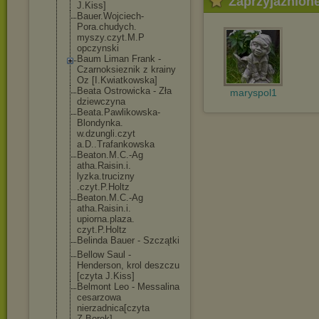
Zaprzyjaźnion
J.Kiss]
Bauer.Wojciech
-
Pora.chudych.
myszy.czyt.M.P
opczynski
Baum Liman Frank -
Czarnoksieznik z krainy
Oz [I.Kwiatkowska
]
Beata Ostrowicka - Zła
maryspol1
dziewczyna
Beata.Pawlikow
ska-
Blondynka.
w.dzungli.czyt
a.D..Trafankow
ska
Beaton.M.C.-Ag
atha.Raisin.i.
lyzka.trucizny
.czyt.P.Holtz
Beaton.M.C.-Ag
atha.Raisin.i.
upiorna.plaza.
czyt.P.Holtz
Belinda Bauer - Szczątki
Bellow Saul -
Henderson, krol deszczu
[czyta J.Kiss]
Belmont Leo - Messalina
cesarzowa
nierzadnica[cz
yta
Z.Borek]