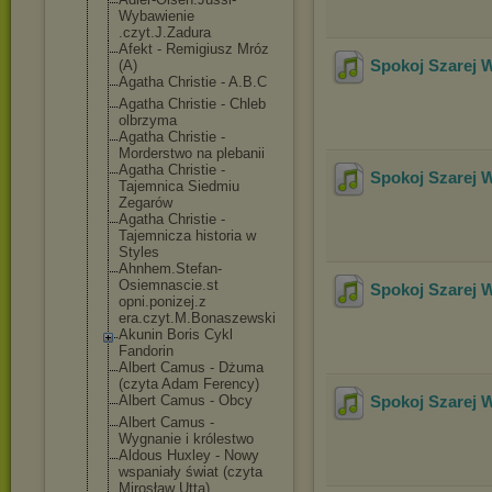
Wybawienie
.czyt.J.Zadura
Afekt - Remigiusz Mróz
Spokoj Szarej 
(A)
Agatha Christie - A.B.C
Agatha Christie - Chleb
olbrzyma
Agatha Christie -
Morderstwo na plebanii
Agatha Christie -
Spokoj Szarej 
Tajemnica Siedmiu
Zegarów
Agatha Christie -
Tajemnicza historia w
Styles
Ahnhem.Stefan-
Osiemnascie.st
Spokoj Szarej 
opni.ponizej.z
era.czyt.M.Bon
aszewski
Akunin Boris Cykl
Fandorin
Albert Camus - Dżuma
(czyta Adam Ferency)
Albert Camus - Obcy
Spokoj Szarej 
Albert Camus -
Wygnanie i królestwo
Aldous Huxley - Nowy
wspaniały świat (czyta
Mirosław Utta)