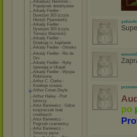
Arkadiusz Niemirski -
Pojedynek detektywów
Arkady Fiedler -
Dywizjon 303 (czyta
Hentyk Pijanowski)
yehicih
Arkady Fiedler -
Supe
Dywizjon 303 (czyta
Tomasz Marzecki)
Arkady Fiedler -
Dziękuję ci, kapitanie
Arkady Fiedler - Orinoko
Arkady Fiedler - Rio de
wecem
Oro
Zapr
Arkady Fiedler - Ryby
śpiewają w Ukajali
Arkady Fiedler - Wyspa
Robinsona
Arthur C. Clarke -
Kowboje oceanu
przeme
Arthur Conan Doyle
Aud
Arthur Hailey - Port
lotniczy
Artur Baniewicz - Gdzie
po
księżniczek brak
cnotliwych
Pro
Artur Baniewicz -
Pogrzeb czarownicy
Artur Baniewicz -
Smoczy pazur