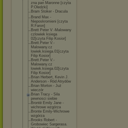
zna pan Maronne [czyta
P.Oledzki]
Bram Stoker - Dracula
Brand Max -
Nieposkromieni [czyta
R.Faron]
Brett Peter V -Malowany
czlowiek ksiega
02[czyta Filip Kosior]
Brett.Peter V.-
Malowany.cz
lowiek.ksiega.
01[czyta
Filip Kosior]
Brett.Peter V.-
Malowany.cz
lowiek.ksiega.
02[czyta
Filip Kosior]
Brian Herbert, Kevin J.
Anderson - Ród Atrydów
Brian Morton - Już
wieczór
Brian Tracy - Sila
pewnosci siebie
Brontë Emily Jane -
wichrowe wzgórza
Bronte Emily-Wichrowe
wzgórza
Brooks Robert -
Grobowiec Sargerasa.