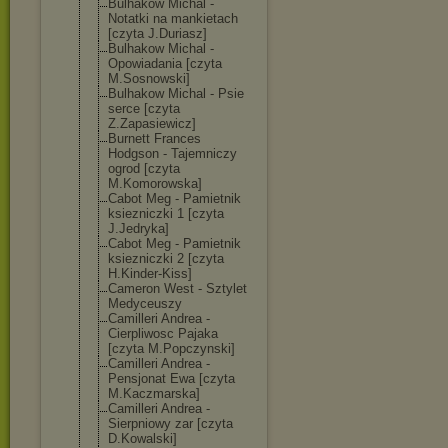
Bulhakow Michal -
Notatki na mankietach
[czyta J.Duriasz]
Bulhakow Michal -
Opowiadania [czyta
M.Sosnowski]
Bulhakow Michal - Psie
serce [czyta
Z.Zapasiewicz]
Burnett Frances
Hodgson - Tajemniczy
ogrod [czyta
M.Komorowska]
Cabot Meg - Pamietnik
ksiezniczki 1 [czyta
J.Jedryka]
Cabot Meg - Pamietnik
ksiezniczki 2 [czyta
H.Kinder-Kiss]
Cameron West - Sztylet
Medyceuszy
Camilleri Andrea -
Cierpliwosc Pajaka
[czyta M.Popczynski]
Camilleri Andrea -
Pensjonat Ewa [czyta
M.Kaczmarska]
Camilleri Andrea -
Sierpniowy zar [czyta
D.Kowalski]