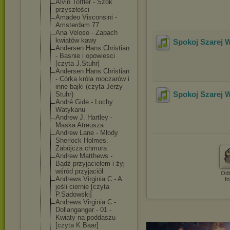
Alvin Toffler - Szok
przyszłości
Amadeo Visconsini -
Amsterdam 77
Ana Veloso - Zapach
kwiatów kawy
Spokoj Szarej 
Andersen Hans Christian
- Basnie i opowiesci
[czyta J.Stuhr]
Andersen Hans Christian
- Córka króla moczarów i
inne bajki (czyta Jerzy
Spokoj Szarej 
Stuhr)
André Gide - Lochy
Watykanu
Andrew J. Hartley -
Maska Atreusza
Andrew Lane - Młody
Sherlock Holmes.
Zabójcza chmura
Andrew Matthews -
Bądź przyjacielem i żyj
wśród przyjaciół
Odt
Andrews Virginia C - A
fo
jeśli ciernie [czyta
P.Sadowski]
Andrews Virginia C -
Dollanganger - 01 -
Kwiaty na poddaszu
[czyta K.Baar]