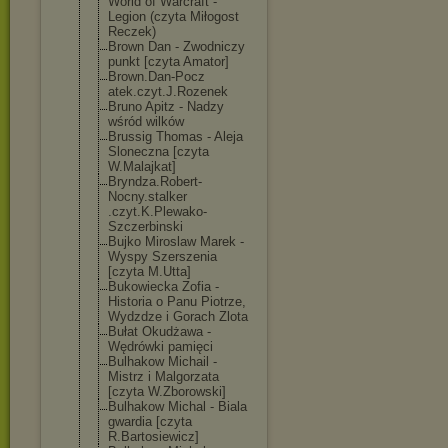
World of Warcraft -
Legion (czyta Miłogost
Reczek)
Brown Dan - Zwodniczy
punkt [czyta Amator]
Brown.Dan-Pocz
atek.czyt.J.Ro
zenek
Bruno Apitz - Nadzy
wśród wilków
Brussig Thomas - Aleja
Sloneczna [czyta
W.Malajkat]
Bryndza.Robert
-
Nocny.stalker
.czyt.K.Plewak
o-
Szczerbinski
Bujko Miroslaw Marek -
Wyspy Szerszenia
[czyta M.Utta]
Bukowiecka Zofia -
Historia o Panu Piotrze,
Wydzdze i Gorach Zlota
Bułat Okudżawa -
Wędrówki pamięci
Bulhakow Michail -
Mistrz i Malgorzata
[czyta W.Zborowski]
Bulhakow Michal - Biala
gwardia [czyta
R.Bartosiewicz
]