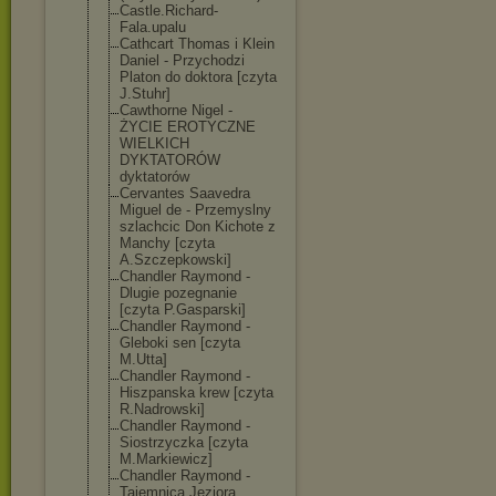
Castle.Richard
-
Fala.upalu
Cathcart Thomas i Klein
Daniel - Przychodzi
Platon do doktora [czyta
J.Stuhr]
Cawthorne Nigel -
ŻYCIE EROTYCZNE
WIELKICH
DYKTATORÓW
dyktatorów
Cervantes Saavedra
Miguel de - Przemyslny
szlachcic Don Kichote z
Manchy [czyta
A.Szczepkowski
]
Chandler Raymond -
Dlugie pozegnanie
[czyta P.Gasparski]
Chandler Raymond -
Gleboki sen [czyta
M.Utta]
Chandler Raymond -
Hiszpanska krew [czyta
R.Nadrowski]
Chandler Raymond -
Siostrzyczka [czyta
M.Markiewicz]
Chandler Raymond -
Tajemnica Jeziora