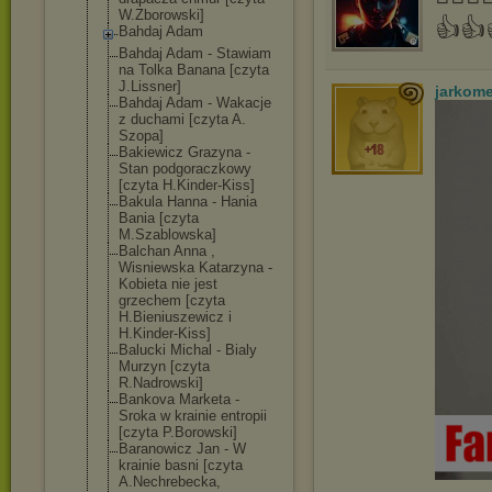
W.Zborowski]
👍👍
Bahdaj Adam
Bahdaj Adam - Stawiam
na Tolka Banana [czyta
J.Lissner]
jarkom
Bahdaj Adam - Wakacje
z duchami [czyta A.
Szopa]
Bakiewicz Grazyna -
Stan podgoraczkowy
[czyta H.Kinder-Kiss]
Bakula Hanna - Hania
Bania [czyta
M.Szablowska]
Balchan Anna ,
Wisniewska Katarzyna -
Kobieta nie jest
grzechem [czyta
H.Bieniuszewic
z i
H.Kinder-Kiss]
Balucki Michal - Bialy
Murzyn [czyta
R.Nadrowski]
Bankova Marketa -
Sroka w krainie entropii
[czyta P.Borowski]
Baranowicz Jan - W
krainie basni [czyta
A.Nechrebecka,