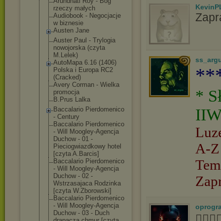
Arundhati Roy - Bóg
KevinP
rzeczy małych
Zapr
Audiobook - Negocjacje
w biznesie
Austen Jane
Auster Paul - Trylogia
nowojorska (czyta
M.Lelek)
ss_arg
AutoMapa 6.16 (1406)
**
Polska i Europa RC2
(Cracked)
Avery Corman - Wielka
* S
promocja
B.Prus Lalka
Baccalario Pierdomenico
IIW
- Century
Baccalario Pierdomenico
Luz
- Will Moogley-Agencj
a
Duchow - 01 -
A-Z
Pieciogwiazdko
wy hotel
[czyta A.Barcis]
Tem
Baccalario Pierdomenico
- Will Moogley-Agencj
a
Duchow - 02 -
Zap
Wstrzasajaca Rodzinka
[czyta W.Zborowski]
Baccalario Pierdomenico
- Will Moogley-Agencj
a
oprogr
Duchow - 03 - Duch
👍🏻
drapacza chmur [czyta