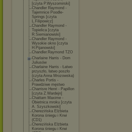
[czyta P.Wyszomirski]
Chandler Raymond -
Tajemnice Poodle-
Springs [czyta
L.Filipowicz]
Chandler Raymond -
Topielica [czyta
R.Siemianowski
]
Chandler Raymond -
Wysokie okno [czyta
H.Pijanowski]
Chandler.Raymo
nd TZO
Charlaine Harris - Dom
Juliusów
Charlaine Harris - Łatwo
przyszło, łatwo poszło
(czyta Anna Mrozowska)
Charles Portis -
Prawdziwe męstwo
Charrisre Henri - Papillon
[czyta Z.Wardejn]
Chattam Maxime -
Obietnica mroku [czyta
A. Szyszkowski]
Cherezińska Elżbieta
Korona śniegu i Krwi
(CD1)
Cherezińska Elżbieta
Korona śniegu i Krwi