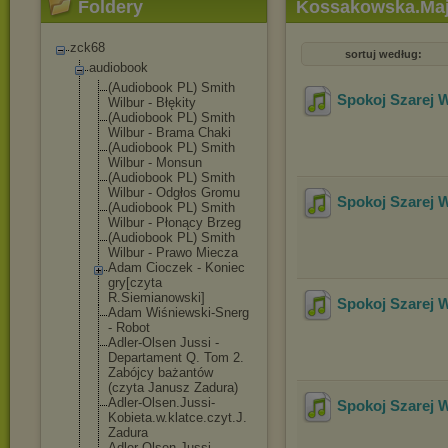
Foldery
Kossakowska.Maja
zck68
sortuj według:
audiobook
(Audiobook PL) Smith
Spokoj Szarej 
Wilbur - Błękity
(Audiobook PL) Smith
Wilbur - Brama Chaki
(Audiobook PL) Smith
Wilbur - Monsun
(Audiobook PL) Smith
Wilbur - Odgłos Gromu
Spokoj Szarej 
(Audiobook PL) Smith
Wilbur - Płonący Brzeg
(Audiobook PL) Smith
Wilbur - Prawo Miecza
Adam Cioczek - Koniec
gry[czyta
R.Siemianowski
]
Spokoj Szarej 
Adam Wiśniewski-Sne
rg
- Robot
Adler-Olsen Jussi -
Departament Q. Tom 2.
Zabójcy bażantów
(czyta Janusz Zadura)
Adler-Olsen.Ju
ssi-
Spokoj Szarej 
Kobieta.w.
klatce.czyt.J.
Zadura
Adler-Olsen.Ju
ssi-