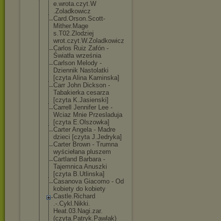
e.wrota.czyt.W
.Zoladkowicz
Card.Orson.Sco
tt-
Mither.Mage
s.T02.Zlodziej
wrot.czyt.W.Zo
ladkowicz
Carlos Ruiz Zafón -
Światła września
Carlson Melody -
Dziennik Nastolatki
[czyta Alina Kaminska]
Carr John Dickson -
Tabakierka cesarza
[czyta K.Jasienski]
Carrell Jennifer Lee -
Wciaz Mnie Przesladuja
[czyta E.Olszowka]
Carter Angela - Madre
dzieci [czyta J.Jedryka]
Carter Brown - Trumna
wyściełana pluszem
Cartland Barbara -
Tajemnica Anuszki
[czyta B.Utlinska]
Casanova Giacomo - Od
kobiety do kobiety
Castle.Richard
.-.Cykl.Nikki.
Heat.03.Nagi.z
ar.
(czyta.Patr
yk.Pawlak)