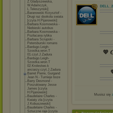
Z.Gladyszewska
,
W.Adamczyk,
DELL_2
L.Teleszynski]
Baranowski Krzysztof -
Drugi raz dookola swiata
[czyta H.Pijanowski]
Barbara Kosmowska -
Niebieski autobus
Barbara Kosmowska -
Pozłacana rybka
Barbara Scrupski -
Petersburski romans
Bardugo.Leigh-
Szostka.wron.T
💖 𝑮
01.czyt.J.Zadu
ra
Bardugo.Leigh-
Szostka.wron.T
02.Krolestwo.k
anciarzy.czyt.
J.Zadura

Barret Pierre, Gurgand
Jean N.- Turnieje boze
Barry Desmond -
Poszukiwany Jesse
James [czyta
H.Pijanowski]
Musisz się
Baudelaire Charles -
Kwiaty zla [czyta
J.Kobuszewski]
Baudelaire Charles -
Sztuczne raje [czyta