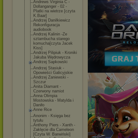
Andrews Virginia C -
Dollanganger - 02 -
Platki na wietrze [czyta
K.Baar]
Andrzej Danilkiewicz
Rekonfiguracja
audiobook
Andrzej Kalinin -Ze
sztambucha starego
komucha[czyta Jacek
Kiss]
Andrzej Pilipiuk - Kroniki
Jakuba Wędrowycza
Andrzej Sapkowski
Andrzej Stasiuk -
Opowieści Galicyjskie
Andrzej Zaniewski -
Szczur
Anita Diamant -
Czerwony namiot
Anna Olimpia
Mostowska - Matylda i
Daniło
Anne Rice
Anonim - Księga bez
tytułu
Anthony Piers - Xanth -
Zaklęcie dla Cameleon
[Czyta W. Barwiński]