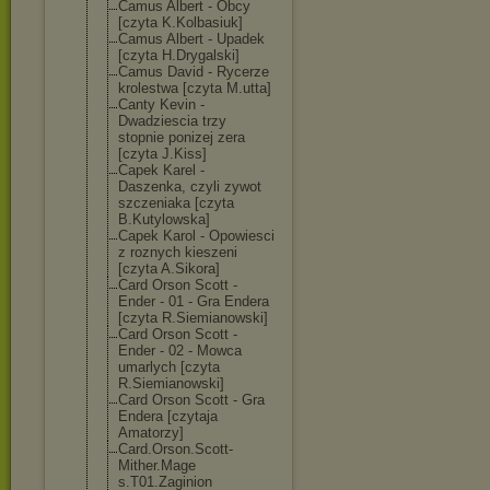
Camus Albert - Obcy
[czyta K.Kolbasiuk]
Camus Albert - Upadek
[czyta H.Drygalski]
Camus David - Rycerze
krolestwa [czyta M.utta]
Canty Kevin -
Dwadziescia trzy
stopnie ponizej zera
[czyta J.Kiss]
Capek Karel -
Daszenka, czyli zywot
szczeniaka [czyta
B.Kutylowska]
Capek Karol - Opowiesci
z roznych kieszeni
[czyta A.Sikora]
Card Orson Scott -
Ender - 01 - Gra Endera
[czyta R.Siemianowski
]
Card Orson Scott -
Ender - 02 - Mowca
umarlych [czyta
R.Siemianowski
]
Card Orson Scott - Gra
Endera [czytaja
Amatorzy]
Card.Orson.Sco
tt-
Mither.Mage
s.T01.Zaginion