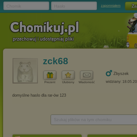
Chomik
Hasło
zapomniałem
zck68
Zbyszek
widziany: 18.05.2
Prezent
Ulubiony
Wiadomość
Szukaj plików na tym chomiku