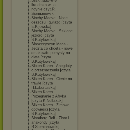
Bilski.Max-Wie
lka.draka.w.Lo
ndynie.czyt.R.
Siemianowski
Binchy Maeve - Noce
deszczu i gwiazd [czyta
E.Kijowska]
Binchy Maeve - Szklane
jezioro [czyta
B.Kutylowska]
Blaszczyszyn Maria -
Jedzta co chceta - nowe
smakowite pomysly na
diete [czyta
B.Kutylowska]
Blixen Karen - Anegdoty
o przeznaczeniu [czyta
B.Kutylowska]
Blixen Karen - Cienie na
trawie [czyta
H.Labonarska]
Blixen Karen -
Pozegnanie z Afryka
[czyta K.Nolbrzak]
Blixen Karen - Zimowe
opowiesci [czyta
B.Kutylowska]
Blomberg Rolf - Zloto i
anakondy [czyta
R.Siemianowski
]