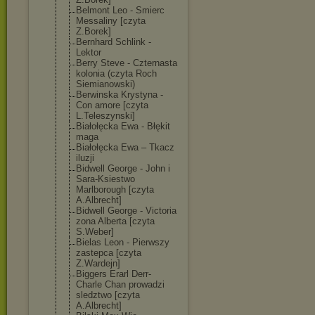
Belmont Leo - Smierc
Messaliny [czyta
Z.Borek]
Bernhard Schlink -
Lektor
Berry Steve - Czternasta
kolonia (czyta Roch
Siemianowski)
Berwinska Krystyna -
Con amore [czyta
L.Teleszynski]
Białołęcka Ewa - Błękit
maga
Białołęcka Ewa – Tkacz
iluzji
Bidwell George - John i
Sara-Ksiestwo
Marlborough [czyta
A.Albrecht]
Bidwell George - Victoria
zona Alberta [czyta
S.Weber]
Bielas Leon - Pierwszy
zastepca [czyta
Z.Wardejn]
Biggers Erarl Derr-
Charle Chan prowadzi
sledztwo [czyta
A.Albrecht]