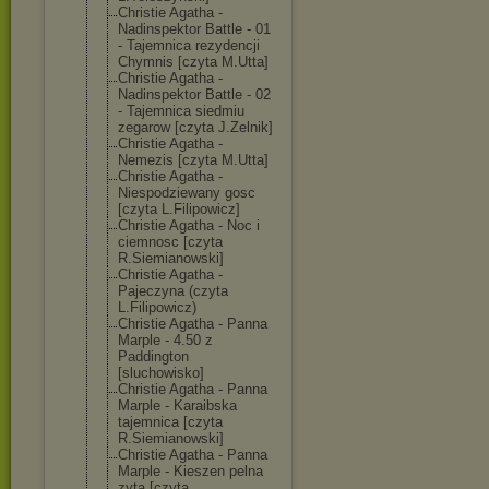
Christie Agatha -
Nadinspektor Battle - 01
- Tajemnica rezydencji
Chymnis [czyta M.Utta]
Christie Agatha -
Nadinspektor Battle - 02
- Tajemnica siedmiu
zegarow [czyta J.Zelnik]
Christie Agatha -
Nemezis [czyta M.Utta]
Christie Agatha -
Niespodziewany gosc
[czyta L.Filipowicz]
Christie Agatha - Noc i
ciemnosc [czyta
R.Siemianowski
]
Christie Agatha -
Pajeczyna (czyta
L.Filipowicz)
Christie Agatha - Panna
Marple - 4.50 z
Paddington
[sluchowisko]
Christie Agatha - Panna
Marple - Karaibska
tajemnica [czyta
R.Siemianowski
]
Christie Agatha - Panna
Marple - Kieszen pelna
zyta [czyta