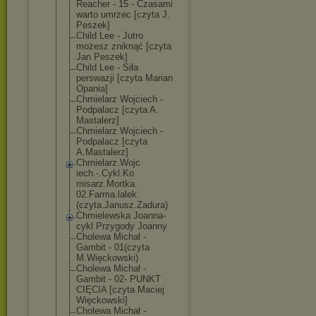
Reacher - 15 - Czasami
warto umrzec [czyta J.
Peszek]
Child Lee - Jutro
możesz zniknąć [czyta
Jan Peszek]
Child Lee - Siła
perswazji [czyta Marian
Opania]
Chmielarz Wojciech -
Podpalacz [czyta A.
Mastalerz]
Chmielarz Wojciech -
Podpalacz [czyta
A.Mastalerz]
Chmielarz.Wojc
iech.-.Cykl.Ko
misarz.Mortka.
02.Farma.lalek
.
(czyta.Janusz
.Zadura)
Chmielewska Joanna-
cykl Przygody Joanny
Cholewa Michał -
Gambit - 01(czyta
M.Więckowski)
Cholewa Michał -
Gambit - 02- PUNKT
CIĘCIA [czyta Maciej
Więckowski]
Cholewa Michał -