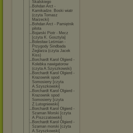
Skalskiego
Bohdan Arct -
Kamikadze. Boski wiatr
(czyta Tomasz
Marzecki)
Bohdan Arct - Pamiętnik
pilota
Bojarski Piotr - Mecz
[czyta K. Gosztyla]
Bolesław Leśmian -
Przygody Sindbada
Żeglarza (czyta Jacek
Kiss)
Borchardt Karol Olgierd -
Kolebka nawigatorow
(czyta A.Szyszkowski)
Borchardt Karol Olgierd -
Krazownik spod
Somosierry [czyta
A.Szyszkowski]
Borchardt Karol Olgierd -
Krazownik spod
Somosierry [czyta
Z.Lutogniewski
]
Borchardt Karol Olgierd -
Szaman Morski [czyta
A.Piszczatowsk
i]
Borchardt Karol Olgierd -
Szaman morski [czyta
A.Szyszkowski]