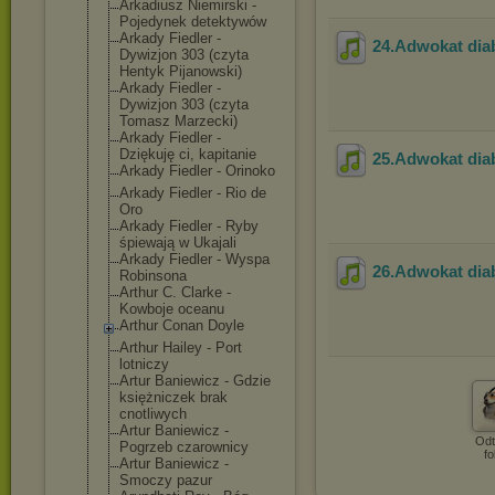
Arkadiusz Niemirski -
Pojedynek detektywów
Arkady Fiedler -
24.Adwokat dia
Dywizjon 303 (czyta
Hentyk Pijanowski)
Arkady Fiedler -
Dywizjon 303 (czyta
Tomasz Marzecki)
Arkady Fiedler -
Dziękuję ci, kapitanie
25.Adwokat dia
Arkady Fiedler - Orinoko
Arkady Fiedler - Rio de
Oro
Arkady Fiedler - Ryby
śpiewają w Ukajali
Arkady Fiedler - Wyspa
26.Adwokat dia
Robinsona
Arthur C. Clarke -
Kowboje oceanu
Arthur Conan Doyle
Arthur Hailey - Port
lotniczy
Artur Baniewicz - Gdzie
księżniczek brak
cnotliwych
Artur Baniewicz -
Odt
Pogrzeb czarownicy
fo
Artur Baniewicz -
Smoczy pazur