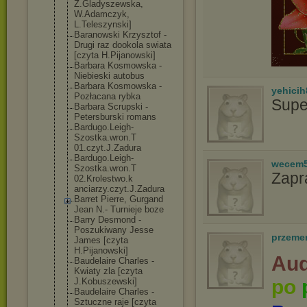
Z.Gladyszewska
,
W.Adamczyk,
L.Teleszynski]
Baranowski Krzysztof -
Drugi raz dookola swiata
[czyta H.Pijanowski]
Barbara Kosmowska -
Niebieski autobus
Barbara Kosmowska -
yehicih
Pozłacana rybka
Supe
Barbara Scrupski -
Petersburski romans
Bardugo.Leigh-
Szostka.wron.T
01.czyt.J.Zadu
ra
Bardugo.Leigh-
wecem
Szostka.wron.T
Zapr
02.Krolestwo.k
anciarzy.czyt.
J.Zadura
Barret Pierre, Gurgand
Jean N.- Turnieje boze
Barry Desmond -
Poszukiwany Jesse
przeme
James [czyta
H.Pijanowski]
Aud
Baudelaire Charles -
Kwiaty zla [czyta
po
J.Kobuszewski]
Baudelaire Charles -
Sztuczne raje [czyta