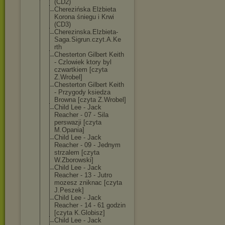
(CD2)
Cherezińska Elżbieta
Korona śniegu i Krwi
(CD3)
Cherezinska.El
zbieta-
Saga.Si
grun.czyt.A.Ke
rth
Chesterton Gilbert Keith
- Czlowiek ktory byl
czwartkiem [czyta
Z.Wrobel]
Chesterton Gilbert Keith
- Przygody ksiedza
Browna [czyta Z.Wrobel]
Child Lee - Jack
Reacher - 07 - Sila
perswazji [czyta
M.Opania]
Child Lee - Jack
Reacher - 09 - Jednym
strzalem [czyta
W.Zborowski]
Child Lee - Jack
Reacher - 13 - Jutro
mozesz zniknac [czyta
J.Peszek]
Child Lee - Jack
Reacher - 14 - 61 godzin
[czyta K.Globisz]
Child Lee - Jack