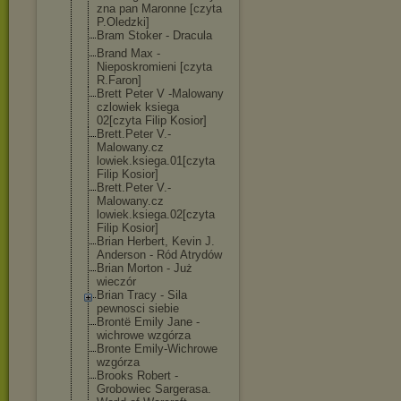
zna pan Maronne [czyta
P.Oledzki]
Bram Stoker - Dracula
Brand Max -
Nieposkromieni [czyta
R.Faron]
Brett Peter V -Malowany
czlowiek ksiega
02[czyta Filip Kosior]
Brett.Peter V.-
Malowany.cz
lowiek.ksiega.
01[czyta
Filip Kosior]
Brett.Peter V.-
Malowany.cz
lowiek.ksiega.
02[czyta
Filip Kosior]
Brian Herbert, Kevin J.
Anderson - Ród Atrydów
Brian Morton - Już
wieczór
Brian Tracy - Sila
pewnosci siebie
Brontë Emily Jane -
wichrowe wzgórza
Bronte Emily-Wichrowe
wzgórza
Brooks Robert -
Grobowiec Sargerasa.