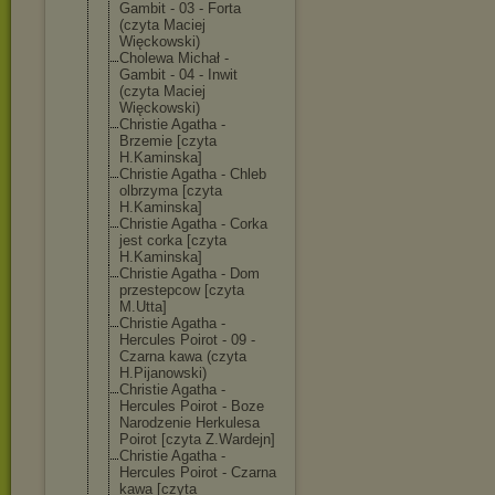
Gambit - 03 - Forta
(czyta Maciej
Więckowski)
Cholewa Michał -
Gambit - 04 - Inwit
(czyta Maciej
Więckowski)
Christie Agatha -
Brzemie [czyta
H.Kaminska]
Christie Agatha - Chleb
olbrzyma [czyta
H.Kaminska]
Christie Agatha - Corka
jest corka [czyta
H.Kaminska]
Christie Agatha - Dom
przestepcow [czyta
M.Utta]
Christie Agatha -
Hercules Poirot - 09 -
Czarna kawa (czyta
H.Pijanowski)
Christie Agatha -
Hercules Poirot - Boze
Narodzenie Herkulesa
Poirot [czyta Z.Wardejn]
Christie Agatha -
Hercules Poirot - Czarna
kawa [czyta