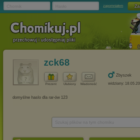
Chomik
Hasło
zapomniałem
zck68
Zbyszek
widziany: 18.05.2
Prezent
Ulubiony
Wiadomość
Szukaj plików na tym chomiku