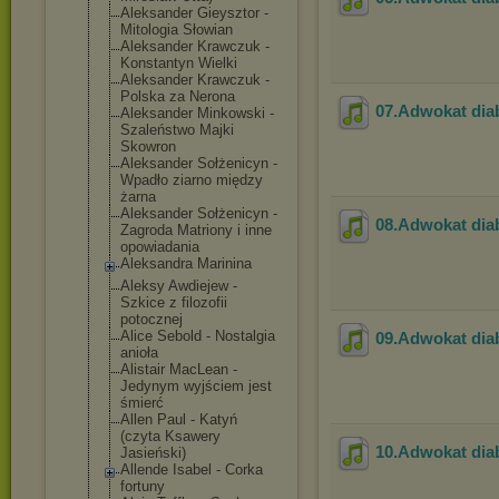
Aleksander Gieysztor -
Mitologia Słowian
Aleksander Krawczuk -
Konstantyn Wielki
Aleksander Krawczuk -
Polska za Nerona
07.Adwokat dia
Aleksander Minkowski -
Szaleństwo Majki
Skowron
Aleksander Sołżenicyn -
Wpadło ziarno między
żarna
Aleksander Sołżenicyn -
08.Adwokat dia
Zagroda Matriony i inne
opowiadania
Aleksandra Marinina
Aleksy Awdiejew -
Szkice z filozofii
potocznej
Alice Sebold - Nostalgia
09.Adwokat dia
anioła
Alistair MacLean -
Jedynym wyjściem jest
śmierć
Allen Paul - Katyń
(czyta Ksawery
10.Adwokat dia
Jasieński)
Allende Isabel - Corka
fortuny