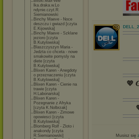
Bilski.Max-Wie
lka.draka.w.Lo
ndynie.czyt.R.
Siemianowski
Binchy Maeve - Noce
deszczu i gwiazd [czyta
DELL_2
E.Kijowska]
Binchy Maeve - Szklane
jezioro [czyta
B.Kutylowska]
Blaszczyszyn Maria -
Jedzta co chceta - nowe
smakowite pomysly na
diete [czyta
B.Kutylowska]
Blixen Karen - Anegdoty
o przeznaczeniu [czyta
B.Kutylowska]
💖 𝑮
Blixen Karen - Cienie na
trawie [czyta
H.Labonarska]
Blixen Karen -
Pozegnanie z Afryka

[czyta K.Nolbrzak]
Blixen Karen - Zimowe
opowiesci [czyta
B.Kutylowska]
Blomberg Rolf - Zloto i
anakondy [czyta
Musisz się
R.Siemianowski
]