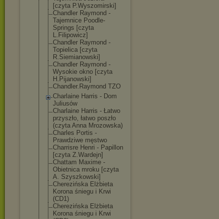
[czyta P.Wyszomirski]
Chandler Raymond -
Tajemnice Poodle-
Springs [czyta
L.Filipowicz]
Chandler Raymond -
Topielica [czyta
R.Siemianowski
]
Chandler Raymond -
Wysokie okno [czyta
H.Pijanowski]
Chandler.Raymo
nd TZO
Charlaine Harris - Dom
Juliusów
Charlaine Harris - Łatwo
przyszło, łatwo poszło
(czyta Anna Mrozowska)
Charles Portis -
Prawdziwe męstwo
Charrisre Henri - Papillon
[czyta Z.Wardejn]
Chattam Maxime -
Obietnica mroku [czyta
A. Szyszkowski]
Cherezińska Elżbieta
Korona śniegu i Krwi
(CD1)
Cherezińska Elżbieta
Korona śniegu i Krwi