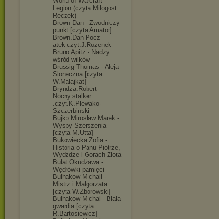
World of Warcraft -
Legion (czyta Miłogost
Reczek)
Brown Dan - Zwodniczy
punkt [czyta Amator]
Brown.Dan-Pocz
atek.czyt.J.Ro
zenek
Bruno Apitz - Nadzy
wśród wilków
Brussig Thomas - Aleja
Sloneczna [czyta
W.Malajkat]
Bryndza.Robert
-
Nocny.stalker
.czyt.K.Plewak
o-
Szczerbinski
Bujko Miroslaw Marek -
Wyspy Szerszenia
[czyta M.Utta]
Bukowiecka Zofia -
Historia o Panu Piotrze,
Wydzdze i Gorach Zlota
Bułat Okudżawa -
Wędrówki pamięci
Bulhakow Michail -
Mistrz i Malgorzata
[czyta W.Zborowski]
Bulhakow Michal - Biala
gwardia [czyta
R.Bartosiewicz
]