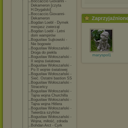
Boccaccio Giovanni -
Dekameron [czyta
H.Drygalski]
Boccaccio.Giov
anni-
Zaprzyjaźnion
Dekameron
Bogdan Loebl - Dymek
mesjasz zwierząt
Bogdan Loebl - Letni
dom wampirów
Bogusław Sujkowski -
Nie bogowie
Bogusław Wołoszański -
Droga do piekła
maryspol1
Bogusław Wołoszański -
II wojna światowa
Bogusław Wołoszański -
Po II wojnie światowej
Bogusław Wołoszański -
Sieć. Ostatni bastion SS
Bogusław Wołoszański -
Straceńcy
Bogusław Wołoszański -
Tajna wojna Churchilla
Bogusław Wołoszański -
Tajna wojna Hitlera
Bogusław Wołoszański -
Twierdza szyfrów
Bogusław Wołoszański -
Wojna, miłość, zdrada
Bohdan Arct - Cyrk