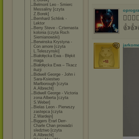
Belmont Leo - Smierc
Messaliny [czyta
oprogr
Z.Borek]
👍🏻
Bernhard Schlink -
Lektor
👍👍
Berry Steve - Czternasta
kolonia (czyta Roch
Siemianowski)
Berwinska Krystyna -
jarkom
Con amore [czyta
L.Teleszynski]
Białołęcka Ewa - Błękit
maga
Białołęcka Ewa – Tkacz
iluzji
Bidwell George - John i
Sara-Ksiestwo
Marlborough [czyta
A.Albrecht]
Bidwell George - Victoria
zona Alberta [czyta
S.Weber]
Bielas Leon - Pierwszy
zastepca [czyta
Z.Wardejn]
Biggers Erarl Derr-
Charle Chan prowadzi
sledztwo [czyta
A.Albrecht]