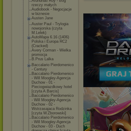
Arundhati Roy - Bóg
rzeczy małych
Audiobook - Negocjacje
w biznesie
Austen Jane
Auster Paul - Trylogia
nowojorska (czyta
M.Lelek)
AutoMapa 6.16 (1406)
Polska i Europa RC2
(Cracked)
Avery Corman - Wielka
promocja
B.Prus Lalka
Baccalario Pierdomenico
- Century
Baccalario Pierdomenico
- Will Moogley-Agencj
a
Duchow - 01 -
Pieciogwiazdko
wy hotel
[czyta A.Barcis]
Baccalario Pierdomenico
- Will Moogley-Agencj
a
Duchow - 02 -
Wstrzasajaca Rodzinka
[czyta W.Zborowski]
Baccalario Pierdomenico
- Will Moogley-Agencj
a
Duchow - 03 - Duch
drapacza chmur [czyta