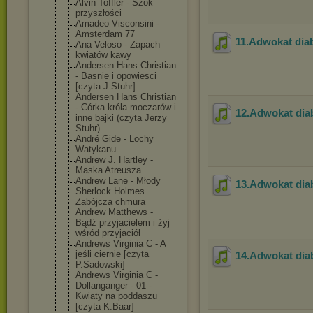
Alvin Toffler - Szok
przyszłości
Amadeo Visconsini -
Amsterdam 77
11.Adwokat dia
Ana Veloso - Zapach
kwiatów kawy
Andersen Hans Christian
- Basnie i opowiesci
[czyta J.Stuhr]
Andersen Hans Christian
- Córka króla moczarów i
12.Adwokat dia
inne bajki (czyta Jerzy
Stuhr)
André Gide - Lochy
Watykanu
Andrew J. Hartley -
Maska Atreusza
Andrew Lane - Młody
13.Adwokat dia
Sherlock Holmes.
Zabójcza chmura
Andrew Matthews -
Bądź przyjacielem i żyj
wśród przyjaciół
Andrews Virginia C - A
jeśli ciernie [czyta
14.Adwokat dia
P.Sadowski]
Andrews Virginia C -
Dollanganger - 01 -
Kwiaty na poddaszu
[czyta K.Baar]