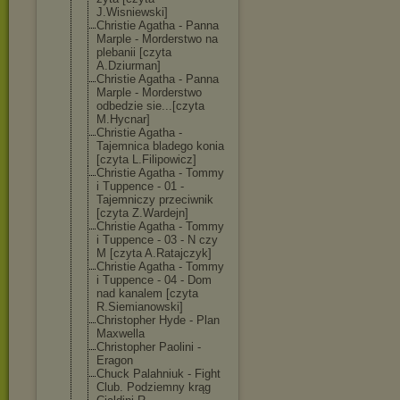
J.Wisniewski]
Christie Agatha - Panna
Marple - Morderstwo na
plebanii [czyta
A.Dziurman]
Christie Agatha - Panna
Marple - Morderstwo
odbedzie sie...[czyta
M.Hycnar]
Christie Agatha -
Tajemnica bladego konia
[czyta L.Filipowicz]
Christie Agatha - Tommy
i Tuppence - 01 -
Tajemniczy przeciwnik
[czyta Z.Wardejn]
Christie Agatha - Tommy
i Tuppence - 03 - N czy
M [czyta A.Ratajczyk]
Christie Agatha - Tommy
i Tuppence - 04 - Dom
nad kanalem [czyta
R.Siemianowski
]
Christopher Hyde - Plan
Maxwella
Christopher Paolini -
Eragon
Chuck Palahniuk - Fight
Club. Podziemny krąg