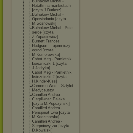
Bulhakow Michal -
Notatki na mankietach
[czyta J.Duriasz]
Bulhakow Michal -
Opowiadania [czyta
M.Sosnowski]
Bulhakow Michal - Psie
serce [czyta
Z.Zapasiewicz]
Burnett Frances
Hodgson - Tajemniczy
ogrod [czyta
M.Komorowska]
Cabot Meg - Pamietnik
ksiezniczki 1 [czyta
J.Jedryka]
Cabot Meg - Pamietnik
ksiezniczki 2 [czyta
H.Kinder-Kiss]
Cameron West - Sztylet
Medyceuszy
Camilleri Andrea -
Cierpliwosc Pajaka
[czyta M.Popczynski]
Camilleri Andrea -
Pensjonat Ewa [czyta
M.Kaczmarska]
Camilleri Andrea -
Sierpniowy zar [czyta
D.Kowalski]