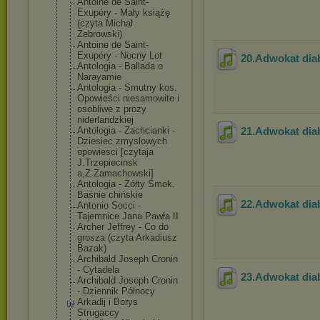
Antoine de Saint-
Exupéry - Mały książę
(czyta Michał
Żebrowski)
Antoine de Saint-
Exupéry - Nocny Lot
20.Adwokat dia
Antologia - Ballada o
Narayamie
Antologia - Smutny kos.
Opowieści niesamowite i
osobliwe z prozy
niderlandzkiej
Antologia - Zachcianki -
21.Adwokat dia
Dziesiec zmyslowych
opowiesci [czytaja
J.Trzepiecinsk
a,Z.Zamachowsk
i]
Antologia - Żółty Smok.
Baśnie chińskie
22.Adwokat dia
Antonio Socci -
Tajemnice Jana Pawła II
Archer Jeffrey - Co do
grosza (czyta Arkadiusz
Bazak)
Archibald Joseph Cronin
- Cytadela
23.Adwokat dia
Archibald Joseph Cronin
- Dziennik Północy
Arkadij i Borys
Strugaccy