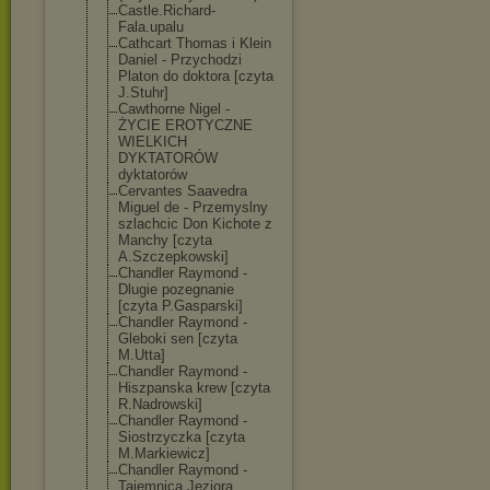
Castle.Richard
-
Fala.upalu
Cathcart Thomas i Klein
Daniel - Przychodzi
Platon do doktora [czyta
J.Stuhr]
Cawthorne Nigel -
ŻYCIE EROTYCZNE
WIELKICH
DYKTATORÓW
dyktatorów
Cervantes Saavedra
Miguel de - Przemyslny
szlachcic Don Kichote z
Manchy [czyta
A.Szczepkowski
]
Chandler Raymond -
Dlugie pozegnanie
[czyta P.Gasparski]
Chandler Raymond -
Gleboki sen [czyta
M.Utta]
Chandler Raymond -
Hiszpanska krew [czyta
R.Nadrowski]
Chandler Raymond -
Siostrzyczka [czyta
M.Markiewicz]
Chandler Raymond -
Tajemnica Jeziora