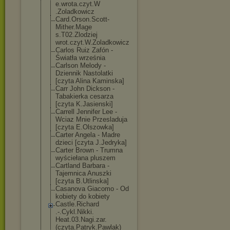
e.wrota.czyt.W
.Zoladkowicz
Card.Orson.Sco
tt-
Mither.Mage
s.T02.Zlodziej
wrot.czyt.W.Zo
ladkowicz
Carlos Ruiz Zafón -
Światła września
Carlson Melody -
Dziennik Nastolatki
[czyta Alina Kaminska]
Carr John Dickson -
Tabakierka cesarza
[czyta K.Jasienski]
Carrell Jennifer Lee -
Wciaz Mnie Przesladuja
[czyta E.Olszowka]
Carter Angela - Madre
dzieci [czyta J.Jedryka]
Carter Brown - Trumna
wyściełana pluszem
Cartland Barbara -
Tajemnica Anuszki
[czyta B.Utlinska]
Casanova Giacomo - Od
kobiety do kobiety
Castle.Richard
.-.Cykl.Nikki.
Heat.03.Nagi.z
ar.
(czyta.Patr
yk.Pawlak)