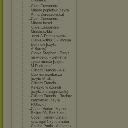
Cialdini.R
Clare Cassandra -
Miasto popiołów (czyta
Anna Dereszowska)
Clare.Cassandr
a-
Miasto.kosci
Clare.Cassandr
a-
Miasto.szkla
.czyt.A.Deresz
owska
Clarke Arthur C - Wyspa
Delfinow [czyta
A.Barcis]
Clarke Stephen - Paryz
na widelcu - Sekretne
zycie miasta [czyta
M.Rudzinski]
Clifford Francis - Ale
klub nie przebacza
[czyta M.Utta]
Clifford Francis -
Ksiezyc w dzungli
[czyta Z.Lutogniewski
]
Clifford Francis - Rozkaz
zatrzymac [czyta
P.Olecki]
Coben Harlan -Myron
Bolitar 03- Bez śladu
Coben Harlan- Ostatni
szczegół Czyta amator
Coelho Paulo - Alchemik