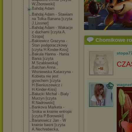
W.Zborowski]
Bahdaj Adam
Bahdaj Adam - Stawiam
na Tolka Banana [czyta
J.Lissner]
Bahdaj Adam - Wakacje
z duchami [czyta A.
Szopa]
Chomikowe r
Bakiewicz Grazyna -
Stan podgoraczkowy
[czyta H.Kinder-Kiss]
stopa7
Bakula Hanna - Hania
Bania [czyta
CZA
M.Szablowska]
Balchan Anna ,
Wisniewska Katarzyna -
Kobieta nie jest
grzechem [czyta
wagner
H.Bieniuszewic
z i
H.Kinder-Kiss]
Balucki Michal - Bialy
Murzyn [czyta
R.Nadrowski]
Bankova Marketa -
Sroka w krainie entropii
[czyta P.Borowski]
Baranowicz Jan - W
krainie basni [czyta
A.Nechrebecka,