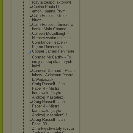
(czyta zespół aktorów)
Coelho.Paulo-D
emon.i.panna.P
rym
Colin Forbes - Grecki
klucz
Colin Forbes - Śmierć w
banku Main Chance
Colleen McCullough -
Nieprzyzwoita obsesja
Constance Heaven -
Piętno Ravensley
Cooper James Fenimore
Cormac McCarthy - To
nie jest kraj dla starych
ludzi
Cornwell Bernard - Piesn
lukow - Azincourt [czyta
L.Wojtaszak]
Craig Russell - Jan
Faber 4 - Mistrz
karnawału (czyta
Andrzej Mastalerz)
Craig Russell - Jan
Faber 4 - Mistrz
karnawału (czyta
Andrzej Mastalerz) 1
Craig Russell - Jan
Fabel 03 -
Zmartwychwstał
y (czyta
Andrzej Mastalerz)