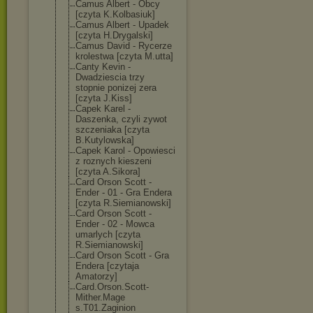
Camus Albert - Obcy
[czyta K.Kolbasiuk]
Camus Albert - Upadek
[czyta H.Drygalski]
Camus David - Rycerze
krolestwa [czyta M.utta]
Canty Kevin -
Dwadziescia trzy
stopnie ponizej zera
[czyta J.Kiss]
Capek Karel -
Daszenka, czyli zywot
szczeniaka [czyta
B.Kutylowska]
Capek Karol - Opowiesci
z roznych kieszeni
[czyta A.Sikora]
Card Orson Scott -
Ender - 01 - Gra Endera
[czyta R.Siemianowski
]
Card Orson Scott -
Ender - 02 - Mowca
umarlych [czyta
R.Siemianowski
]
Card Orson Scott - Gra
Endera [czytaja
Amatorzy]
Card.Orson.Sco
tt-
Mither.Mage
s.T01.Zaginion