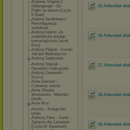
Andrews Virginia C -
15.Adwokat dia
Dollanganger - 02 -
Platki na wietrze [czyta
K.Baar]
Andrzej Danilkiewicz
Rekonfiguracja
audiobook
Andrzej Kalinin -Ze
16.Adwokat dia
sztambucha starego
komucha[czyta Jacek
Kiss]
Andrzej Pilipiuk - Kroniki
Jakuba Wędrowycza
Andrzej Sapkowski
Andrzej Stasiuk -
17.Adwokat dia
Opowieści Galicyjskie
Andrzej Zaniewski -
Szczur
Anita Diamant -
Czerwony namiot
Anna Olimpia
18.Adwokat dia
Mostowska - Matylda i
Daniło
Anne Rice
Anonim - Księga bez
tytułu
Anthony Piers - Xanth -
Zaklęcie dla Cameleon
19.Adwokat dia
[Czyta W. Barwiński]