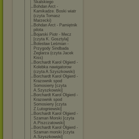
Skalskiego
Bohdan Arct -
Kamikadze. Boski wiatr
(czyta Tomasz
Marzecki)
Bohdan Arct - Pamiętnik
pilota
Bojarski Piotr - Mecz
[czyta K. Gosztyla]
Bolesław Leśmian -
Przygody Sindbada
Żeglarza (czyta Jacek
Kiss)
Borchardt Karol Olgierd -
Kolebka nawigatorow
(czyta A.Szyszkowski)
Borchardt Karol Olgierd -
Krazownik spod
Somosierry [czyta
A.Szyszkowski]
Borchardt Karol Olgierd -
Krazownik spod
Somosierry [czyta
Z.Lutogniewski
]
Borchardt Karol Olgierd -
Szaman Morski [czyta
A.Piszczatowsk
i]
Borchardt Karol Olgierd -
Szaman morski [czyta
A.Szyszkowski]