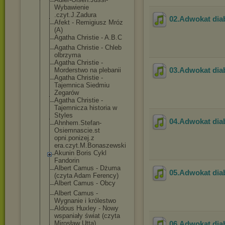
Wybawienie
.czyt.J.Zadura
02.Adwokat dia
Afekt - Remigiusz Mróz
(A)
Agatha Christie - A.B.C
Agatha Christie - Chleb
olbrzyma
Agatha Christie -
03.Adwokat dia
Morderstwo na plebanii
Agatha Christie -
Tajemnica Siedmiu
Zegarów
Agatha Christie -
Tajemnicza historia w
Styles
04.Adwokat dia
Ahnhem.Stefan-
Osiemnascie.st
opni.ponizej.z
era.czyt.M.Bon
aszewski
Akunin Boris Cykl
Fandorin
Albert Camus - Dżuma
05.Adwokat dia
(czyta Adam Ferency)
Albert Camus - Obcy
Albert Camus -
Wygnanie i królestwo
Aldous Huxley - Nowy
wspaniały świat (czyta
Mirosław Utta)
06.Adwokat dia