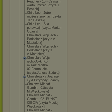
Reacher - 15 - Czasami
warto umrzec [czyta J.
Peszek]
Child Lee - Jutro
możesz zniknąć [czyta
Jan Peszek]
Child Lee - Siła
perswazji [czyta Marian
Opania]
Chmielarz Wojciech -
Podpalacz [czyta A.
Mastalerz]
Chmielarz Wojciech -
Podpalacz [czyta
A.Mastalerz]
Chmielarz.Wojc
iech.-.Cykl.Ko
misarz.Mortka.
02.Farma.lalek
.
(czyta.Janusz
.Zadura)
Chmielewska Joanna-
cykl Przygody Joanny
Cholewa Michał -
Gambit - 01(czyta
M.Więckowski)
Cholewa Michał -
Gambit - 02- PUNKT
CIĘCIA [czyta Maciej
Więckowski]
Cholewa Michał -