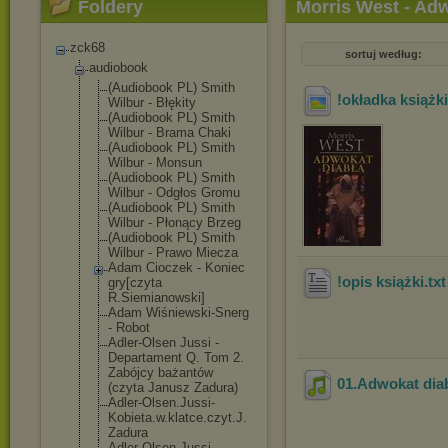
Foldery
Morris West - Adw
zck68
sortuj według:
audiobook
(Audiobook PL) Smith
!okładka książk
Wilbur - Błękity
(Audiobook PL) Smith
Wilbur - Brama Chaki
(Audiobook PL) Smith
Wilbur - Monsun
(Audiobook PL) Smith
Wilbur - Odgłos Gromu
(Audiobook PL) Smith
Wilbur - Płonący Brzeg
(Audiobook PL) Smith
Wilbur - Prawo Miecza
Adam Cioczek - Koniec
!opis książki
.tx
gry[czyta
R.Siemianowski
]
Adam Wiśniewski-Sne
rg
- Robot
Adler-Olsen Jussi -
Departament Q. Tom 2.
Zabójcy bażantów
01.Adwokat dia
(czyta Janusz Zadura)
Adler-Olsen.Ju
ssi-
Kobieta.w.
klatce.czyt.J.
Zadura
Adler-Olsen.Ju
ssi-