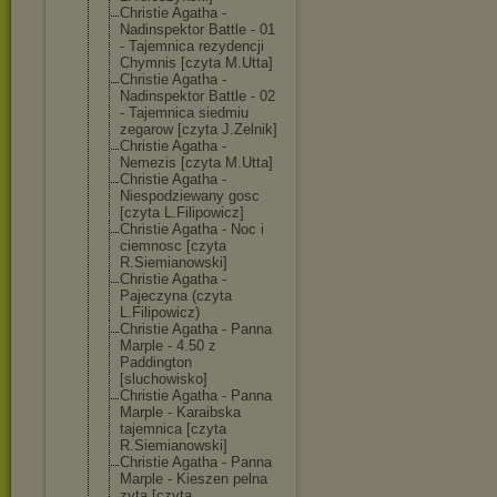
Christie Agatha -
Nadinspektor Battle - 01
- Tajemnica rezydencji
Chymnis [czyta M.Utta]
Christie Agatha -
Nadinspektor Battle - 02
- Tajemnica siedmiu
zegarow [czyta J.Zelnik]
Christie Agatha -
Nemezis [czyta M.Utta]
Christie Agatha -
Niespodziewany gosc
[czyta L.Filipowicz]
Christie Agatha - Noc i
ciemnosc [czyta
R.Siemianowski
]
Christie Agatha -
Pajeczyna (czyta
L.Filipowicz)
Christie Agatha - Panna
Marple - 4.50 z
Paddington
[sluchowisko]
Christie Agatha - Panna
Marple - Karaibska
tajemnica [czyta
R.Siemianowski
]
Christie Agatha - Panna
Marple - Kieszen pelna
zyta [czyta