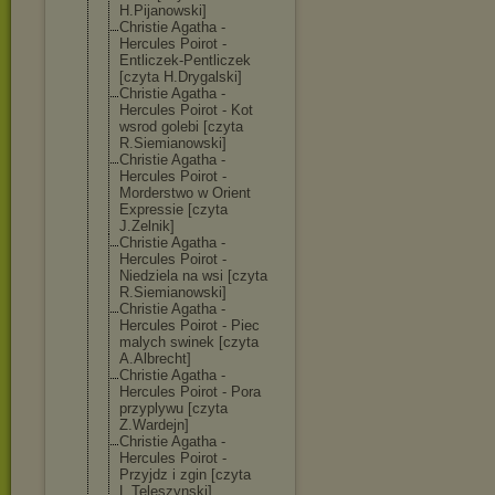
H.Pijanowski]
Christie Agatha -
Hercules Poirot -
Entliczek-Pent
liczek
[czyta H.Drygalski]
Christie Agatha -
Hercules Poirot - Kot
wsrod golebi [czyta
R.Siemianowski
]
Christie Agatha -
Hercules Poirot -
Morderstwo w Orient
Expressie [czyta
J.Zelnik]
Christie Agatha -
Hercules Poirot -
Niedziela na wsi [czyta
R.Siemianowski
]
Christie Agatha -
Hercules Poirot - Piec
malych swinek [czyta
A.Albrecht]
Christie Agatha -
Hercules Poirot - Pora
przyplywu [czyta
Z.Wardejn]
Christie Agatha -
Hercules Poirot -
Przyjdz i zgin [czyta
L.Teleszynski]