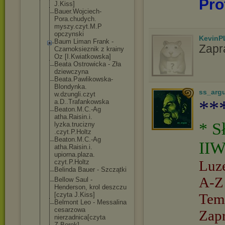
Pro
J.Kiss]
Bauer.Wojciech
-
Pora.chudych.
myszy.czyt.M.P
opczynski
KevinP
Baum Liman Frank -
Zapr
Czarnoksieznik z krainy
Oz [I.Kwiatkowska
]
Beata Ostrowicka - Zła
dziewczyna
Beata.Pawlikow
ska-
Blondynka.
ss_arg
w.dzungli.czyt
**
a.D..Trafankow
ska
Beaton.M.C.-Ag
atha.Raisin.i.
* S
lyzka.trucizny
.czyt.P.Holtz
Beaton.M.C.-Ag
IIW
atha.Raisin.i.
upiorna.plaza.
Luz
czyt.P.Holtz
Belinda Bauer - Szczątki
A-Z
Bellow Saul -
Henderson, krol deszczu
[czyta J.Kiss]
Tem
Belmont Leo - Messalina
cesarzowa
Zap
nierzadnica[cz
yta
Z.Borek]