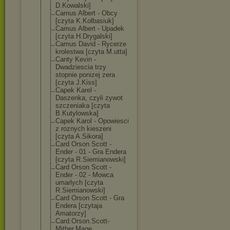
D.Kowalski]
Camus Albert - Obcy
[czyta K.Kolbasiuk]
Camus Albert - Upadek
[czyta H.Drygalski]
Camus David - Rycerze
krolestwa [czyta M.utta]
Canty Kevin -
Dwadziescia trzy
stopnie ponizej zera
[czyta J.Kiss]
Capek Karel -
Daszenka, czyli zywot
szczeniaka [czyta
B.Kutylowska]
Capek Karol - Opowiesci
z roznych kieszeni
[czyta A.Sikora]
Card Orson Scott -
Ender - 01 - Gra Endera
[czyta R.Siemianowski
]
Card Orson Scott -
Ender - 02 - Mowca
umarlych [czyta
R.Siemianowski
]
Card Orson Scott - Gra
Endera [czytaja
Amatorzy]
Card.Orson.Sco
tt-
Mither.Mage