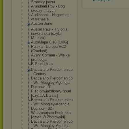
Smoczy pazur
Arundhati Roy - Bóg
rzeczy małych
Audiobook - Negocjacje
w biznesie
Austen Jane
Auster Paul - Trylogia
nowojorska (czyta
M.Lelek)
AutoMapa 6.16 (1406)
Polska i Europa RC2
(Cracked)
Avery Corman - Wielka
promocja
B.Prus Lalka
Baccalario Pierdomenico
- Century
Baccalario Pierdomenico
- Will Moogley-Agencj
a
Duchow - 01 -
Pieciogwiazdko
wy hotel
[czyta A.Barcis]
Baccalario Pierdomenico
- Will Moogley-Agencj
a
Duchow - 02 -
Wstrzasajaca Rodzinka
[czyta W.Zborowski]
Baccalario Pierdomenico
- Will Moogley-Agencj
a