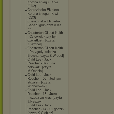
Korona śniegu i Krwi
(CD2)
Cherezińska Elżbieta
Korona śniegu i Krwi
(CD3)
Cherezinska.El
zbieta-
Saga.Si
grun.czyt.A.Ke
rth
Chesterton Gilbert Keith
- Czlowiek ktory byl
czwartkiem [czyta
Z.Wrobel]
Chesterton Gilbert Keith
- Przygody ksiedza
Browna [czyta Z.Wrobel]
Child Lee - Jack
Reacher - 07 - Sila
perswazji [czyta
M.Opania]
Child Lee - Jack
Reacher - 09 - Jednym
strzalem [czyta
W.Zborowski]
Child Lee - Jack
Reacher - 13 - Jutro
mozesz zniknac [czyta
J.Peszek]
Child Lee - Jack
Reacher - 14 - 61 godzin
[czyta K.Globisz]