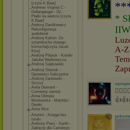
**
[czyta K.Baar]
Andrews Virginia C -
Dollanganger - 02 -
* S
Platki na wietrze [czyta
K.Baar]
Andrzej Danilkiewicz
IIW
Rekonfiguracja
audiobook
Luz
Andrzej Kalinin -Ze
sztambucha starego
komucha[czyta Jacek
A-Z
Kiss]
Andrzej Pilipiuk - Kroniki
Tem
Jakuba Wędrowycza
Andrzej Sapkowski
Zap
Andrzej Stasiuk -
Opowieści Galicyjskie
Andrzej Zaniewski -
Szczur
oprogr
Anita Diamant -
👍🏻
Czerwony namiot
Anna Olimpia
👍👍
Mostowska - Matylda i
Daniło
Anne Rice
Anonim - Księga bez
jarkom
tytułu
Anthony Piers - Xanth -
Zaklęcie dla Cameleon