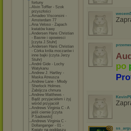
fortuny
Alvin Toffler - Szok
przyszłości
wecem
Amadeo Visconsini -
Zapr
Amsterdam 77
Ana Veloso - Zapach
kwiatów kawy
Andersen Hans Christian
- Basnie i opowiesci
[czyta J.Stuhr]
przeme
Andersen Hans Christian
- Córka króla moczarów i
Aud
inne bajki (czyta Jerzy
Stuhr)
po
André Gide - Lochy
Watykanu
Andrew J. Hartley -
Pro
Maska Atreusza
Andrew Lane - Młody
Sherlock Holmes.
Zabójcza chmura
Andrew Matthews -
KevinP
Bądź przyjacielem i żyj
Zapr
wśród przyjaciół
Andrews Virginia C - A
jeśli ciernie [czyta
P.Sadowski]
Andrews Virginia C -
Dollanganger - 01 -
ss_arg
Kwiaty na poddaszu