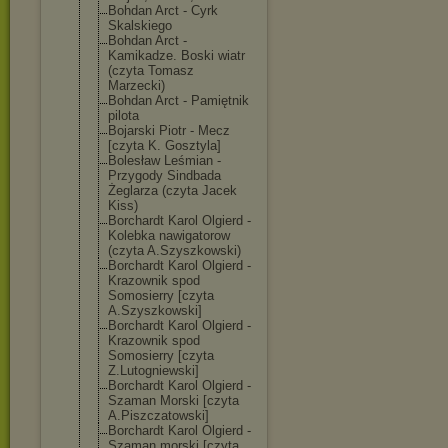
Bohdan Arct - Cyrk
Skalskiego
Bohdan Arct -
Kamikadze. Boski wiatr
(czyta Tomasz
Marzecki)
Bohdan Arct - Pamiętnik
pilota
Bojarski Piotr - Mecz
[czyta K. Gosztyla]
Bolesław Leśmian -
Przygody Sindbada
Żeglarza (czyta Jacek
Kiss)
Borchardt Karol Olgierd -
Kolebka nawigatorow
(czyta A.Szyszkowski)
Borchardt Karol Olgierd -
Krazownik spod
Somosierry [czyta
A.Szyszkowski]
Borchardt Karol Olgierd -
Krazownik spod
Somosierry [czyta
Z.Lutogniewski
]
Borchardt Karol Olgierd -
Szaman Morski [czyta
A.Piszczatowsk
i]
Borchardt Karol Olgierd -
Szaman morski [czyta