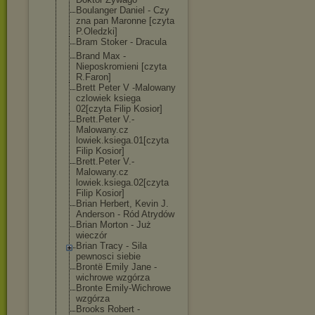
Boulanger Daniel - Czy
zna pan Maronne [czyta
P.Oledzki]
Bram Stoker - Dracula
Brand Max -
Nieposkromieni [czyta
R.Faron]
Brett Peter V -Malowany
czlowiek ksiega
02[czyta Filip Kosior]
Brett.Peter V.-
Malowany.cz
lowiek.ksiega.
01[czyta
Filip Kosior]
Brett.Peter V.-
Malowany.cz
lowiek.ksiega.
02[czyta
Filip Kosior]
Brian Herbert, Kevin J.
Anderson - Ród Atrydów
Brian Morton - Już
wieczór
Brian Tracy - Sila
pewnosci siebie
Brontë Emily Jane -
wichrowe wzgórza
Bronte Emily-Wichrowe
wzgórza
Brooks Robert -