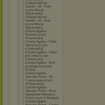
Cholewa Michał -
Gambit - 03 - Forta
(czyta Maciej
Więckowski)
Cholewa Michał -
Gambit - 04 - Inwit
(czyta Maciej
Więckowski)
Christie Agatha -
Brzemie [czyta
H.Kaminska]
Christie Agatha - Chleb
olbrzyma [czyta
H.Kaminska]
Christie Agatha - Corka
jest corka [czyta
H.Kaminska]
Christie Agatha - Dom
przestepcow [czyta
M.Utta]
Christie Agatha -
Hercules Poirot - 09 -
Czarna kawa (czyta
H.Pijanowski)
Christie Agatha -
Hercules Poirot - Boze
Narodzenie Herkulesa
Poirot [czyta Z.Wardejn]
Christie Agatha -
Hercules Poirot - Czarna