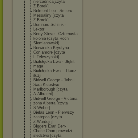
nierzadnica[cz
yta
Z.Borek]
Belmont Leo - Smierc
Messaliny [czyta
Z.Borek]
Bernhard Schlink -
Lektor
Berry Steve - Czternasta
kolonia (czyta Roch
Siemianowski)
Berwinska Krystyna -
Con amore [czyta
L.Teleszynski]
Białołęcka Ewa - Błękit
maga
Białołęcka Ewa – Tkacz
iluzji
Bidwell George - John i
Sara-Ksiestwo
Marlborough [czyta
A.Albrecht]
Bidwell George - Victoria
zona Alberta [czyta
S.Weber]
Bielas Leon - Pierwszy
zastepca [czyta
Z.Wardejn]
Biggers Erarl Derr-
Charle Chan prowadzi
sledztwo [czyta