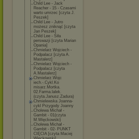
Child Lee - Jack
Reacher - 15 - Czasami
warto umrzec [czyta J.
Peszek]
Child Lee - Jutro
możesz zniknąć [czyta
Jan Peszek]
Child Lee - Siła
perswazji [czyta Marian
Opania]
Chmielarz Wojciech -
Podpalacz [czyta A.
Mastalerz]
Chmielarz Wojciech -
Podpalacz [czyta
A.Mastalerz]
Chmielarz.Wojc
iech.-.Cykl.Ko
misarz.Mortka.
02.Farma.lalek
.
(czyta.Janusz
.Zadura)
Chmielewska Joanna-
cykl Przygody Joanny
Cholewa Michał -
Gambit - 01(czyta
M.Więckowski)
Cholewa Michał -
Gambit - 02- PUNKT
CIĘCIA [czyta Maciej
Więckowski]