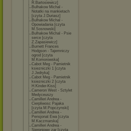
R.Bartosiewicz
]
Bulhakow Michal -
Notatki na mankietach
[czyta J.Duriasz]
Bulhakow Michal -
Opowiadania [czyta
M.Sosnowski]
Bulhakow Michal - Psie
serce [czyta
Z.Zapasiewicz]
Burnett Frances
Hodgson - Tajemniczy
ogrod [czyta
M.Komorowska]
Cabot Meg - Pamietnik
ksiezniczki 1 [czyta
J.Jedryka]
Cabot Meg - Pamietnik
ksiezniczki 2 [czyta
H.Kinder-Kiss]
Cameron West - Sztylet
Medyceuszy
Camilleri Andrea -
Cierpliwosc Pajaka
[czyta M.Popczynski]
Camilleri Andrea -
Pensjonat Ewa [czyta
M.Kaczmarska]
Camilleri Andrea -
Sierpniowy zar [czyta