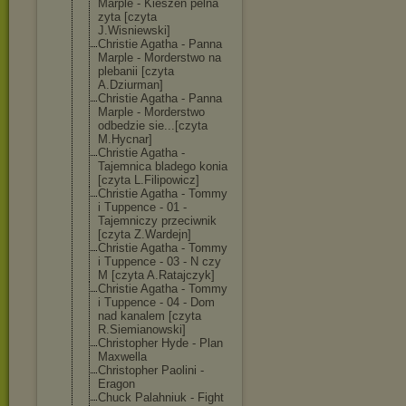
Marple - Kieszen pelna
zyta [czyta
J.Wisniewski]
Christie Agatha - Panna
Marple - Morderstwo na
plebanii [czyta
A.Dziurman]
Christie Agatha - Panna
Marple - Morderstwo
odbedzie sie...[czyta
M.Hycnar]
Christie Agatha -
Tajemnica bladego konia
[czyta L.Filipowicz]
Christie Agatha - Tommy
i Tuppence - 01 -
Tajemniczy przeciwnik
[czyta Z.Wardejn]
Christie Agatha - Tommy
i Tuppence - 03 - N czy
M [czyta A.Ratajczyk]
Christie Agatha - Tommy
i Tuppence - 04 - Dom
nad kanalem [czyta
R.Siemianowski
]
Christopher Hyde - Plan
Maxwella
Christopher Paolini -
Eragon
Chuck Palahniuk - Fight