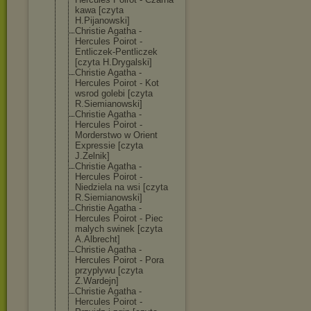
kawa [czyta
H.Pijanowski]
Christie Agatha -
Hercules Poirot -
Entliczek-Pent
liczek
[czyta H.Drygalski]
Christie Agatha -
Hercules Poirot - Kot
wsrod golebi [czyta
R.Siemianowski
]
Christie Agatha -
Hercules Poirot -
Morderstwo w Orient
Expressie [czyta
J.Zelnik]
Christie Agatha -
Hercules Poirot -
Niedziela na wsi [czyta
R.Siemianowski
]
Christie Agatha -
Hercules Poirot - Piec
malych swinek [czyta
A.Albrecht]
Christie Agatha -
Hercules Poirot - Pora
przyplywu [czyta
Z.Wardejn]
Christie Agatha -
Hercules Poirot -