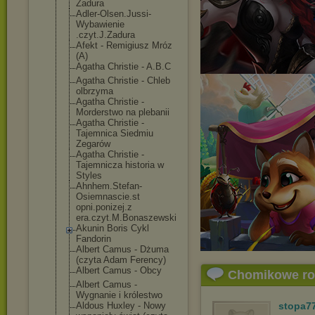
Zadura
Adler-Olsen.Ju
ssi-
Wybawienie
.czyt.J.Zadura
Afekt - Remigiusz Mróz
(A)
Agatha Christie - A.B.C
Agatha Christie - Chleb
olbrzyma
Agatha Christie -
Morderstwo na plebanii
Agatha Christie -
Tajemnica Siedmiu
Zegarów
Agatha Christie -
Tajemnicza historia w
Styles
Ahnhem.Stefan-
Osiemnascie.st
opni.ponizej.z
era.czyt.M.Bon
aszewski
Akunin Boris Cykl
Fandorin
Albert Camus - Dżuma
(czyta Adam Ferency)
Albert Camus - Obcy
Chomikowe r
Albert Camus -
Wygnanie i królestwo
Aldous Huxley - Nowy
stopa7