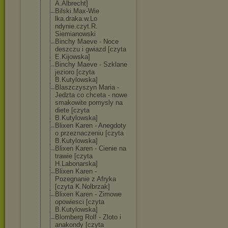
A.Albrecht]
Bilski.Max-Wie
lka.draka.w.Lo
ndynie.czyt.R.
Siemianowski
Binchy Maeve - Noce
deszczu i gwiazd [czyta
E.Kijowska]
Binchy Maeve - Szklane
jezioro [czyta
B.Kutylowska]
Blaszczyszyn Maria -
Jedzta co chceta - nowe
smakowite pomysly na
diete [czyta
B.Kutylowska]
Blixen Karen - Anegdoty
o przeznaczeniu [czyta
B.Kutylowska]
Blixen Karen - Cienie na
trawie [czyta
H.Labonarska]
Blixen Karen -
Pozegnanie z Afryka
[czyta K.Nolbrzak]
Blixen Karen - Zimowe
opowiesci [czyta
B.Kutylowska]
Blomberg Rolf - Zloto i
anakondy [czyta