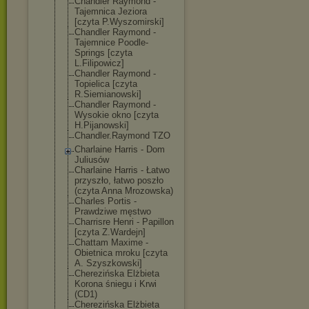
Chandler Raymond -
Tajemnica Jeziora
[czyta P.Wyszomirski]
Chandler Raymond -
Tajemnice Poodle-
Springs [czyta
L.Filipowicz]
Chandler Raymond -
Topielica [czyta
R.Siemianowski
]
Chandler Raymond -
Wysokie okno [czyta
H.Pijanowski]
Chandler.Raymo
nd TZO
Charlaine Harris - Dom
Juliusów
Charlaine Harris - Łatwo
przyszło, łatwo poszło
(czyta Anna Mrozowska)
Charles Portis -
Prawdziwe męstwo
Charrisre Henri - Papillon
[czyta Z.Wardejn]
Chattam Maxime -
Obietnica mroku [czyta
A. Szyszkowski]
Cherezińska Elżbieta
Korona śniegu i Krwi
(CD1)
Cherezińska Elżbieta