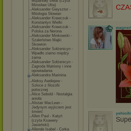
wspaniały świat (czyta
Mirosław Utta)
CZA
Aleksander Gieysztor -
Mitologia Słowian
Aleksander Krawczuk -
Konstantyn Wielki
Aleksander Krawczuk -
wagner
Polska za Nerona
Aleksander Minkowski -
Szaleństwo Majki
Skowron
Aleksander Sołżenicyn -
Wpadło ziarno między
żarna
Aleksander Sołżenicyn -
Zagroda Matriony i inne
opowiadania
Aleksandra Marinina
Aleksy Awdiejew -
Szkice z filozofii
potocznej
Alice Sebold - Nostalgia
anioła
Alistair MacLean -
Jedynym wyjściem jest
śmierć
yehicih
Allen Paul - Katyń
Supe
(czyta Ksawery
Jasieński)
Allende Isabel - Corka