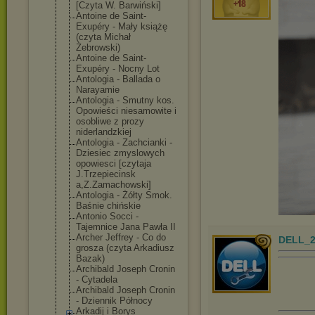
[Czyta W. Barwiński]
Antoine de Saint-
Exupéry - Mały książę
(czyta Michał
Żebrowski)
Antoine de Saint-
Exupéry - Nocny Lot
Antologia - Ballada o
Narayamie
Antologia - Smutny kos.
Opowieści niesamowite i
osobliwe z prozy
niderlandzkiej
Antologia - Zachcianki -
Dziesiec zmyslowych
opowiesci [czytaja
J.Trzepiecinsk
a,Z.Zamachowsk
i]
Antologia - Żółty Smok.
Baśnie chińskie
Antonio Socci -
Tajemnice Jana Pawła II
Archer Jeffrey - Co do
DELL_2
grosza (czyta Arkadiusz
Bazak)
Archibald Joseph Cronin
- Cytadela
Archibald Joseph Cronin
- Dziennik Północy
Arkadij i Borys