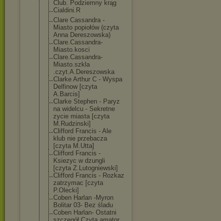
Club. Podziemny krąg
Cialdini.R
Clare Cassandra -
Miasto popiołów (czyta
Anna Dereszowska)
Clare.Cassandr
a-
Miasto.kosci
Clare.Cassandr
a-
Miasto.szkla
.czyt.A.Deresz
owska
Clarke Arthur C - Wyspa
Delfinow [czyta
A.Barcis]
Clarke Stephen - Paryz
na widelcu - Sekretne
zycie miasta [czyta
M.Rudzinski]
Clifford Francis - Ale
klub nie przebacza
[czyta M.Utta]
Clifford Francis -
Ksiezyc w dzungli
[czyta Z.Lutogniewski
]
Clifford Francis - Rozkaz
zatrzymac [czyta
P.Olecki]
Coben Harlan -Myron
Bolitar 03- Bez śladu
Coben Harlan- Ostatni
szczegół Czyta amator