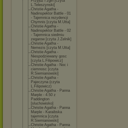
Przyjdz i zgin [czyta
L.Teleszynski]
Christie Agatha -
Nadinspektor Battle - 01
- Tajemnica rezydencji
Chymnis [czyta M.Utta]
Christie Agatha -
Nadinspektor Battle - 02
- Tajemnica siedmiu
zegarow [czyta J.Zelnik]
Christie Agatha -
Nemezis [czyta M.Utta]
Christie Agatha -
Niespodziewany gosc
[czyta L.Filipowicz]
Christie Agatha - Noc i
ciemnosc [czyta
R.Siemianowski
]
Christie Agatha -
Pajeczyna (czyta
L.Filipowicz)
Christie Agatha - Panna
Marple - 4.50 z
Paddington
[sluchowisko]
Christie Agatha - Panna
Marple - Karaibska
tajemnica [czyta
R.Siemianowski
]
Christie Agatha - Panna