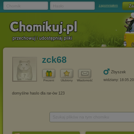
Chomik
Hasło
zapomniałem
zck68
Zbyszek
widziany: 18.05.2
Prezent
Ulubiony
Wiadomość
Szukaj plików na tym chomiku