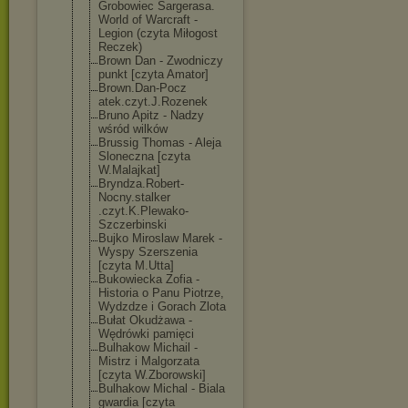
Grobowiec Sargerasa.
World of Warcraft -
Legion (czyta Miłogost
Reczek)
Brown Dan - Zwodniczy
punkt [czyta Amator]
Brown.Dan-Pocz
atek.czyt.J.Ro
zenek
Bruno Apitz - Nadzy
wśród wilków
Brussig Thomas - Aleja
Sloneczna [czyta
W.Malajkat]
Bryndza.Robert
-
Nocny.stalker
.czyt.K.Plewak
o-
Szczerbinski
Bujko Miroslaw Marek -
Wyspy Szerszenia
[czyta M.Utta]
Bukowiecka Zofia -
Historia o Panu Piotrze,
Wydzdze i Gorach Zlota
Bułat Okudżawa -
Wędrówki pamięci
Bulhakow Michail -
Mistrz i Malgorzata
[czyta W.Zborowski]
Bulhakow Michal - Biala
gwardia [czyta