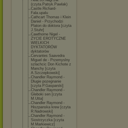
(czyta.Patr
yk.Pawlak)
Castle.Richard
-
Fala.upalu
Cathcart Thomas i Klein
Daniel - Przychodzi
Platon do doktora [czyta
J.Stuhr]
Cawthorne Nigel -
ŻYCIE EROTYCZNE
WIELKICH
DYKTATORÓW
dyktatorów
Cervantes Saavedra
Miguel de - Przemyslny
szlachcic Don Kichote z
Manchy [czyta
A.Szczepkowski
]
Chandler Raymond -
Dlugie pozegnanie
[czyta P.Gasparski]
Chandler Raymond -
Gleboki sen [czyta
M.Utta]
Chandler Raymond -
Hiszpanska krew [czyta
R.Nadrowski]
Chandler Raymond -
Siostrzyczka [czyta
M.Markiewicz]