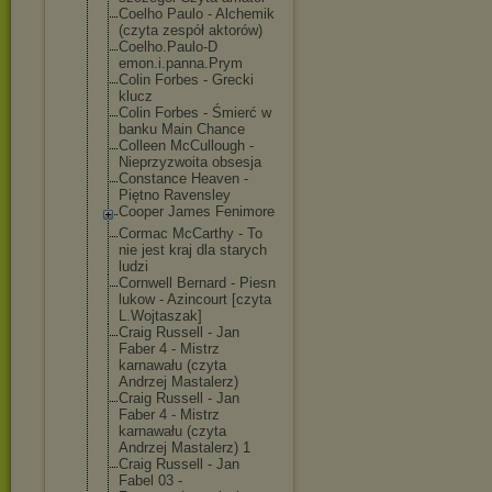
Coelho Paulo - Alchemik
(czyta zespół aktorów)
Coelho.Paulo-D
emon.i.panna.P
rym
Colin Forbes - Grecki
klucz
Colin Forbes - Śmierć w
banku Main Chance
Colleen McCullough -
Nieprzyzwoita obsesja
Constance Heaven -
Piętno Ravensley
Cooper James Fenimore
Cormac McCarthy - To
nie jest kraj dla starych
ludzi
Cornwell Bernard - Piesn
lukow - Azincourt [czyta
L.Wojtaszak]
Craig Russell - Jan
Faber 4 - Mistrz
karnawału (czyta
Andrzej Mastalerz)
Craig Russell - Jan
Faber 4 - Mistrz
karnawału (czyta
Andrzej Mastalerz) 1
Craig Russell - Jan
Fabel 03 -