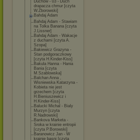
Duchow - 03 - Duch
drapacza chmur [czyta
W.Zborowski]
Bahdaj Adam
Bahdaj Adam - Stawiam
na Tolka Banana [czyta
J.Lissner]
Bahdaj Adam - Wakacje
z duchami [czyta A.
Szopa]
Bakiewicz Grazyna -
Stan podgoraczkowy
[czyta H.Kinder-Kiss]
Bakula Hanna - Hania
Bania [czyta
M.Szablowska]
Balchan Anna ,
Wisniewska Katarzyna -
Kobieta nie jest
grzechem [czyta
H.Bieniuszewic
z i
H.Kinder-Kiss]
Balucki Michal - Bialy
Murzyn [czyta
R.Nadrowski]
Bankova Marketa -
Sroka w krainie entropii
[czyta P.Borowski]
Baranowicz Jan - W
krainie basni [czyta