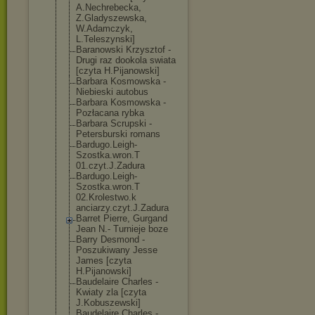
A.Nechrebecka,
Z.Gladyszewska
,
W.Adamczyk,
L.Teleszynski]
Baranowski Krzysztof -
Drugi raz dookola swiata
[czyta H.Pijanowski]
Barbara Kosmowska -
Niebieski autobus
Barbara Kosmowska -
Pozłacana rybka
Barbara Scrupski -
Petersburski romans
Bardugo.Leigh-
Szostka.wron.T
01.czyt.J.Zadu
ra
Bardugo.Leigh-
Szostka.wron.T
02.Krolestwo.k
anciarzy.czyt.
J.Zadura
Barret Pierre, Gurgand
Jean N.- Turnieje boze
Barry Desmond -
Poszukiwany Jesse
James [czyta
H.Pijanowski]
Baudelaire Charles -
Kwiaty zla [czyta
J.Kobuszewski]
Baudelaire Charles -