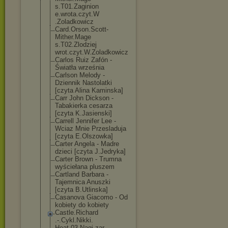
s.T01.Zaginion
e.wrota.czyt.W
.Zoladkowicz
Card.Orson.Sco
tt-
Mither.Mage
s.T02.Zlodziej
wrot.czyt.W.Zo
ladkowicz
Carlos Ruiz Zafón -
Światła września
Carlson Melody -
Dziennik Nastolatki
[czyta Alina Kaminska]
Carr John Dickson -
Tabakierka cesarza
[czyta K.Jasienski]
Carrell Jennifer Lee -
Wciaz Mnie Przesladuja
[czyta E.Olszowka]
Carter Angela - Madre
dzieci [czyta J.Jedryka]
Carter Brown - Trumna
wyściełana pluszem
Cartland Barbara -
Tajemnica Anuszki
[czyta B.Utlinska]
Casanova Giacomo - Od
kobiety do kobiety
Castle.Richard
.-.Cykl.Nikki.
Heat.03.Nagi.z
ar.