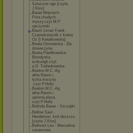
Sztuczne raje [czyta
J.Kiss]
Bauer.Wojciech
-
Pora.chudych.
myszy.czyt.M.P
opczynski
Baum Liman Frank -
Czarnoksieznik z krainy
Oz [I.Kwiatkowska
]
Beata Ostrowicka - Zła
dziewczyna
Beata.Pawlikow
ska-
Blondynka.
w.dzungli.czyt
a.D..Trafankow
ska
Beaton.M.C.-Ag
atha.Raisin.i.
lyzka.trucizny
.czyt.P.Holtz
Beaton.M.C.-Ag
atha.Raisin.i.
upiorna.plaza.
czyt.P.Holtz
Belinda Bauer - Szczątki
Bellow Saul -
Henderson, krol deszczu
[czyta J.Kiss]
Belmont Leo - Messalina
cesarzowa