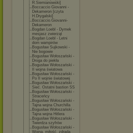
R.Siemianowski
]
Boccaccio Giovanni -
Dekameron [czyta
H.Drygalski]
Boccaccio.Giov
anni-
Dekameron
Bogdan Loebl - Dymek
mesjasz zwierząt
Bogdan Loebl - Letni
dom wampirów
Bogusław Sujkowski -
Nie bogowie
Bogusław Wołoszański -
Droga do piekła
Bogusław Wołoszański -
II wojna światowa
Bogusław Wołoszański -
Po II wojnie światowej
Bogusław Wołoszański -
Sieć. Ostatni bastion SS
Bogusław Wołoszański -
Straceńcy
Bogusław Wołoszański -
Tajna wojna Churchilla
Bogusław Wołoszański -
Tajna wojna Hitlera
Bogusław Wołoszański -
Twierdza szyfrów
Bogusław Wołoszański -
Wojna, miłość, zdrada