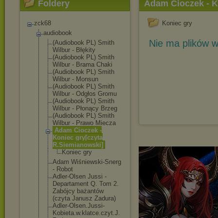
Foldery
Adam Cioczek - K
zck68
Koniec gry
audiobook
Nie ma plików w
(Audiobook PL) Smith
Wilbur - Błękity
(Audiobook PL) Smith
Wilbur - Brama Chaki
(Audiobook PL) Smith
Wilbur - Monsun
(Audiobook PL) Smith
Wilbur - Odgłos Gromu
(Audiobook PL) Smith
Wilbur - Płonący Brzeg
(Audiobook PL) Smith
Wilbur - Prawo Miecza
Adam Cioczek -
Koniec gry[czyta
R.Siemianowski
]
Koniec gry
Adam Wiśniewski-Sne
rg
- Robot
Adler-Olsen Jussi -
Departament Q. Tom 2.
Zabójcy bażantów
(czyta Janusz Zadura)
Adler-Olsen.Ju
ssi-
Kobieta.w.
klatce.czyt.J.