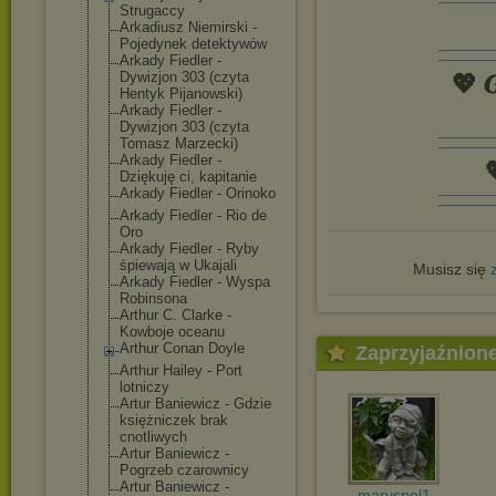
Strugaccy
Arkadiusz Niemirski -
Pojedynek detektywów
Arkady Fiedler -
Dywizjon 303 (czyta
💖 𝑮
Hentyk Pijanowski)
Arkady Fiedler -
Dywizjon 303 (czyta
Tomasz Marzecki)
Arkady Fiedler -

Dziękuję ci, kapitanie
Arkady Fiedler - Orinoko
Arkady Fiedler - Rio de
Oro
Arkady Fiedler - Ryby
śpiewają w Ukajali
Musisz się
Arkady Fiedler - Wyspa
Robinsona
Arthur C. Clarke -
Kowboje oceanu
Arthur Conan Doyle
Zaprzyjaźnion
Arthur Hailey - Port
lotniczy
Artur Baniewicz - Gdzie
księżniczek brak
cnotliwych
Artur Baniewicz -
Pogrzeb czarownicy
Artur Baniewicz -
maryspol1