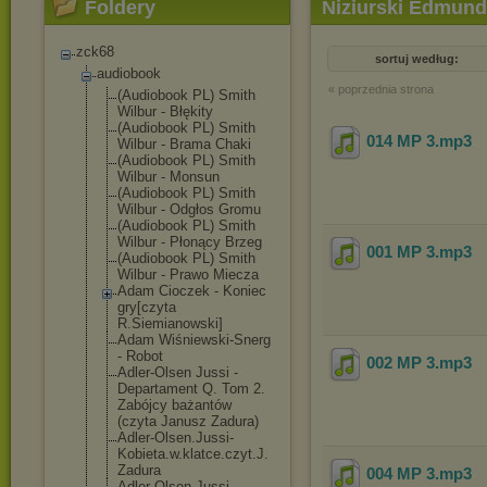
Foldery
Niziurski Edmund 
zck68
sortuj według:
audiobook
« poprzednia strona
(Audiobook PL) Smith
Wilbur - Błękity
(Audiobook PL) Smith
014 MP 3
.mp3
Wilbur - Brama Chaki
(Audiobook PL) Smith
Wilbur - Monsun
(Audiobook PL) Smith
Wilbur - Odgłos Gromu
(Audiobook PL) Smith
Wilbur - Płonący Brzeg
001 MP 3
.mp3
(Audiobook PL) Smith
Wilbur - Prawo Miecza
Adam Cioczek - Koniec
gry[czyta
R.Siemianowski
]
Adam Wiśniewski-Sne
rg
- Robot
002 MP 3
.mp3
Adler-Olsen Jussi -
Departament Q. Tom 2.
Zabójcy bażantów
(czyta Janusz Zadura)
Adler-Olsen.Ju
ssi-
Kobieta.w.
klatce.czyt.J.
Zadura
004 MP 3
.mp3
Adler-Olsen.Ju
ssi-