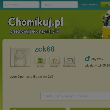
Chomik
Hasło
zapomniałem
zck68
Zbyszek
widziany: 18.05.2
Prezent
Ulubiony
Wiadomość
Szukaj plików na tym chomiku