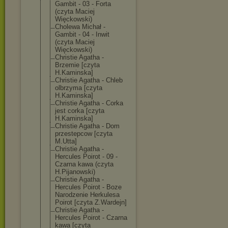
Gambit - 03 - Forta
(czyta Maciej
Więckowski)
Cholewa Michał -
Gambit - 04 - Inwit
(czyta Maciej
Więckowski)
Christie Agatha -
Brzemie [czyta
H.Kaminska]
Christie Agatha - Chleb
olbrzyma [czyta
H.Kaminska]
Christie Agatha - Corka
jest corka [czyta
H.Kaminska]
Christie Agatha - Dom
przestepcow [czyta
M.Utta]
Christie Agatha -
Hercules Poirot - 09 -
Czarna kawa (czyta
H.Pijanowski)
Christie Agatha -
Hercules Poirot - Boze
Narodzenie Herkulesa
Poirot [czyta Z.Wardejn]
Christie Agatha -
Hercules Poirot - Czarna
kawa [czyta