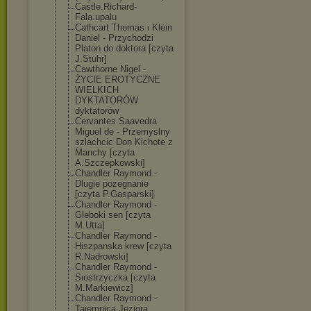
Castle.Richard
-
Fala.upalu
Cathcart Thomas i Klein
Daniel - Przychodzi
Platon do doktora [czyta
J.Stuhr]
Cawthorne Nigel -
ŻYCIE EROTYCZNE
WIELKICH
DYKTATORÓW
dyktatorów
Cervantes Saavedra
Miguel de - Przemyslny
szlachcic Don Kichote z
Manchy [czyta
A.Szczepkowski
]
Chandler Raymond -
Dlugie pozegnanie
[czyta P.Gasparski]
Chandler Raymond -
Gleboki sen [czyta
M.Utta]
Chandler Raymond -
Hiszpanska krew [czyta
R.Nadrowski]
Chandler Raymond -
Siostrzyczka [czyta
M.Markiewicz]
Chandler Raymond -
Tajemnica Jeziora