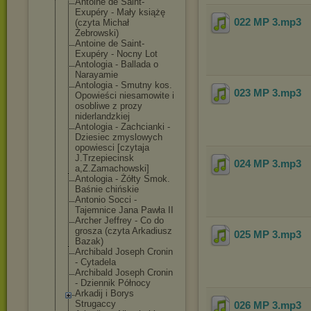
Antoine de Saint-
Exupéry - Mały książę
022 MP 3
.mp3
(czyta Michał
Żebrowski)
Antoine de Saint-
Exupéry - Nocny Lot
Antologia - Ballada o
Narayamie
Antologia - Smutny kos.
023 MP 3
.mp3
Opowieści niesamowite i
osobliwe z prozy
niderlandzkiej
Antologia - Zachcianki -
Dziesiec zmyslowych
opowiesci [czytaja
J.Trzepiecinsk
024 MP 3
.mp3
a,Z.Zamachowsk
i]
Antologia - Żółty Smok.
Baśnie chińskie
Antonio Socci -
Tajemnice Jana Pawła II
Archer Jeffrey - Co do
grosza (czyta Arkadiusz
025 MP 3
.mp3
Bazak)
Archibald Joseph Cronin
- Cytadela
Archibald Joseph Cronin
- Dziennik Północy
Arkadij i Borys
Strugaccy
026 MP 3
.mp3