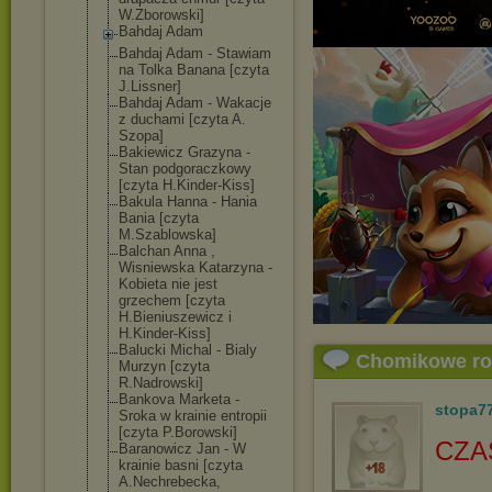
W.Zborowski]
Bahdaj Adam
Bahdaj Adam - Stawiam
na Tolka Banana [czyta
J.Lissner]
Bahdaj Adam - Wakacje
z duchami [czyta A.
Szopa]
Bakiewicz Grazyna -
Stan podgoraczkowy
[czyta H.Kinder-Kiss]
Bakula Hanna - Hania
Bania [czyta
M.Szablowska]
Balchan Anna ,
Wisniewska Katarzyna -
Kobieta nie jest
grzechem [czyta
H.Bieniuszewic
z i
H.Kinder-Kiss]
Balucki Michal - Bialy
Chomikowe r
Murzyn [czyta
R.Nadrowski]
Bankova Marketa -
stopa7
Sroka w krainie entropii
[czyta P.Borowski]
CZA
Baranowicz Jan - W
krainie basni [czyta
A.Nechrebecka,