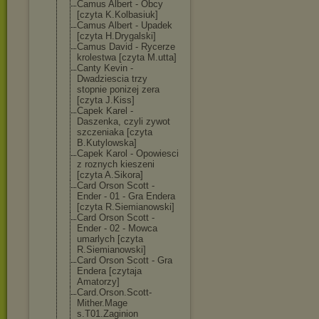
Camus Albert - Obcy
[czyta K.Kolbasiuk]
Camus Albert - Upadek
[czyta H.Drygalski]
Camus David - Rycerze
krolestwa [czyta M.utta]
Canty Kevin -
Dwadziescia trzy
stopnie ponizej zera
[czyta J.Kiss]
Capek Karel -
Daszenka, czyli zywot
szczeniaka [czyta
B.Kutylowska]
Capek Karol - Opowiesci
z roznych kieszeni
[czyta A.Sikora]
Card Orson Scott -
Ender - 01 - Gra Endera
[czyta R.Siemianowski
]
Card Orson Scott -
Ender - 02 - Mowca
umarlych [czyta
R.Siemianowski
]
Card Orson Scott - Gra
Endera [czytaja
Amatorzy]
Card.Orson.Sco
tt-
Mither.Mage
s.T01.Zaginion