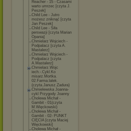
Reacher - 15 - Czasami
warto umrzec [czyta J.
Peszek]
Child Lee - Jutro
możesz zniknąć [czyta
Jan Peszek]
Child Lee - Siła
perswazji [czyta Marian
Opania]
Chmielarz Wojciech -
Podpalacz [czyta A.
Mastalerz]
Chmielarz Wojciech -
Podpalacz [czyta
A.Mastalerz]
Chmielarz.Wojc
iech.-.Cykl.Ko
misarz.Mortka.
02.Farma.lalek
.
(czyta.Janusz
.Zadura)
Chmielewska Joanna-
cykl Przygody Joanny
Cholewa Michał -
Gambit - 01(czyta
M.Więckowski)
Cholewa Michał -
Gambit - 02- PUNKT
CIĘCIA [czyta Maciej
Więckowski]
Cholewa Michał -