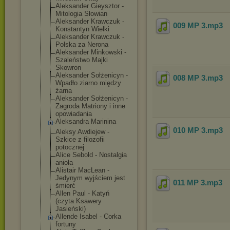
Aleksander Gieysztor -
Mitologia Słowian
Aleksander Krawczuk -
009 MP 3
.mp3
Konstantyn Wielki
Aleksander Krawczuk -
Polska za Nerona
Aleksander Minkowski -
Szaleństwo Majki
Skowron
Aleksander Sołżenicyn -
008 MP 3
.mp3
Wpadło ziarno między
żarna
Aleksander Sołżenicyn -
Zagroda Matriony i inne
opowiadania
Aleksandra Marinina
010 MP 3
.mp3
Aleksy Awdiejew -
Szkice z filozofii
potocznej
Alice Sebold - Nostalgia
anioła
Alistair MacLean -
Jedynym wyjściem jest
011 MP 3
.mp3
śmierć
Allen Paul - Katyń
(czyta Ksawery
Jasieński)
Allende Isabel - Corka
fortuny