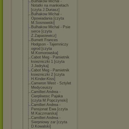
Bulhakow Michal -
Notatki na mankietach
[czyta J.Duriasz]
Bulhakow Michal -
Opowiadania [czyta
M.Sosnowski]
Bulhakow Michal - Psie
serce [czyta
Z.Zapasiewicz]
Burnett Frances
Hodgson - Tajemniczy
ogrod [czyta
M.Komorowska]
Cabot Meg - Pamietnik
ksiezniczki 1 [czyta
J.Jedryka]
Cabot Meg - Pamietnik
ksiezniczki 2 [czyta
H.Kinder-Kiss]
Cameron West - Sztylet
Medyceuszy
Camilleri Andrea -
Cierpliwosc Pajaka
[czyta M.Popczynski]
Camilleri Andrea -
Pensjonat Ewa [czyta
M.Kaczmarska]
Camilleri Andrea -
Sierpniowy zar [czyta
D.Kowalski]