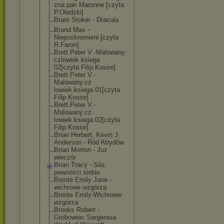
zna pan Maronne [czyta
P.Oledzki]
Bram Stoker - Dracula
Brand Max -
Nieposkromieni [czyta
R.Faron]
Brett Peter V -Malowany
czlowiek ksiega
02[czyta Filip Kosior]
Brett.Peter V.-
Malowany.cz
lowiek.ksiega.
01[czyta
Filip Kosior]
Brett.Peter V.-
Malowany.cz
lowiek.ksiega.
02[czyta
Filip Kosior]
Brian Herbert, Kevin J.
Anderson - Ród Atrydów
Brian Morton - Już
wieczór
Brian Tracy - Sila
pewnosci siebie
Brontë Emily Jane -
wichrowe wzgórza
Bronte Emily-Wichrowe
wzgórza
Brooks Robert -
Grobowiec Sargerasa.