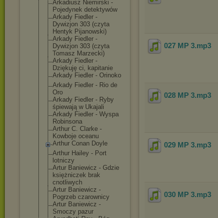
Arkadiusz Niemirski -
Pojedynek detektywów
Arkady Fiedler -
Dywizjon 303 (czyta
Hentyk Pijanowski)
Arkady Fiedler -
027 MP 3
.mp3
Dywizjon 303 (czyta
Tomasz Marzecki)
Arkady Fiedler -
Dziękuję ci, kapitanie
Arkady Fiedler - Orinoko
Arkady Fiedler - Rio de
Oro
028 MP 3
.mp3
Arkady Fiedler - Ryby
śpiewają w Ukajali
Arkady Fiedler - Wyspa
Robinsona
Arthur C. Clarke -
Kowboje oceanu
Arthur Conan Doyle
029 MP 3
.mp3
Arthur Hailey - Port
lotniczy
Artur Baniewicz - Gdzie
księżniczek brak
cnotliwych
Artur Baniewicz -
030 MP 3
.mp3
Pogrzeb czarownicy
Artur Baniewicz -
Smoczy pazur