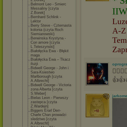
* S
Belmont Leo - Smierc
IIW
Messaliny [czyta
Z.Borek]
Bernhard Schlink -
Luz
Lektor
Berry Steve - Czternasta
A-Z
kolonia (czyta Roch
Siemianowski)
Tem
Berwinska Krystyna -
Con amore [czyta
L.Teleszynski]
Zap
Białołęcka Ewa - Błękit
maga
Białołęcka Ewa – Tkacz
iluzji
oprogr
Bidwell George - John i
👍🏻
Sara-Ksiestwo
Marlborough [czyta
👍👍
A.Albrecht]
Bidwell George - Victoria
zona Alberta [czyta
S.Weber]
jarkom
Bielas Leon - Pierwszy
zastepca [czyta
Z.Wardejn]
Biggers Erarl Derr-
Charle Chan prowadzi
sledztwo [czyta
A.Albrecht]