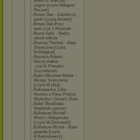
World of Warcraft -
Legion (czyta Miłogost
Reczek)
Brown Dan - Zwodniczy
punkt [czyta Amator]
Brown.Dan-Pocz
atek.czyt.J.Ro
zenek
Bruno Apitz - Nadzy
wśród wilków
Brussig Thomas - Aleja
Sloneczna [czyta
W.Malajkat]
Bryndza.Robert
-
Nocny.stalker
.czyt.K.Plewak
o-
Szczerbinski
Bujko Miroslaw Marek -
Wyspy Szerszenia
[czyta M.Utta]
Bukowiecka Zofia -
Historia o Panu Piotrze,
Wydzdze i Gorach Zlota
Bułat Okudżawa -
Wędrówki pamięci
Bulhakow Michail -
Mistrz i Malgorzata
[czyta W.Zborowski]
Bulhakow Michal - Biala
gwardia [czyta
R.Bartosiewicz
]