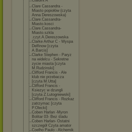
Cialdini.R
Clare Cassandra -
Miasto popiołów (czyta
Anna Dereszowska)
Clare.Cassandr
a-
Miasto.kosci
Clare.Cassandr
a-
Miasto.szkla
.czyt.A.Deresz
owska
Clarke Arthur C - Wyspa
Delfinow [czyta
A.Barcis]
Clarke Stephen - Paryz
na widelcu - Sekretne
zycie miasta [czyta
M.Rudzinski]
Clifford Francis - Ale
klub nie przebacza
[czyta M.Utta]
Clifford Francis -
Ksiezyc w dzungli
[czyta Z.Lutogniewski
]
Clifford Francis - Rozkaz
zatrzymac [czyta
P.Olecki]
Coben Harlan -Myron
Bolitar 03- Bez śladu
Coben Harlan- Ostatni
szczegół Czyta amator
Coelho Paulo - Alchemik