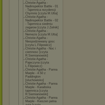
Christie Agatha -
Nadinspektor Battle - 01
- Tajemnica rezydencji
Chymnis [czyta M.Utta]
Christie Agatha -
Nadinspektor Battle - 02
- Tajemnica siedmiu
zegarow [czyta J.Zelnik]
Christie Agatha -
Nemezis [czyta M.Utta]
Christie Agatha -
Niespodziewany gosc
[czyta L.Filipowicz]
Christie Agatha - Noc i
ciemnosc [czyta
R.Siemianowski
]
Christie Agatha -
Pajeczyna (czyta
L.Filipowicz)
Christie Agatha - Panna
Marple - 4.50 z
Paddington
[sluchowisko]
Christie Agatha - Panna
Marple - Karaibska
tajemnica [czyta
R.Siemianowski
]
Christie Agatha - Panna
Marple - Kieszen pelna
zyta [czyta