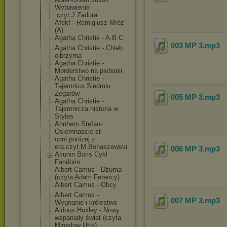
Wybawienie
.czyt.J.Zadura
Afekt - Remigiusz Mróz
(A)
Agatha Christie - A.B.C
003 MP 3
.mp3
Agatha Christie - Chleb
olbrzyma
Agatha Christie -
Morderstwo na plebanii
Agatha Christie -
Tajemnica Siedmiu
Zegarów
005 MP 3
.mp3
Agatha Christie -
Tajemnicza historia w
Styles
Ahnhem.Stefan-
Osiemnascie.st
opni.ponizej.z
era.czyt.M.Bon
aszewski
006 MP 3
.mp3
Akunin Boris Cykl
Fandorin
Albert Camus - Dżuma
(czyta Adam Ferency)
Albert Camus - Obcy
Albert Camus -
007 MP 3
.mp3
Wygnanie i królestwo
Aldous Huxley - Nowy
wspaniały świat (czyta
Mirosław Utta)