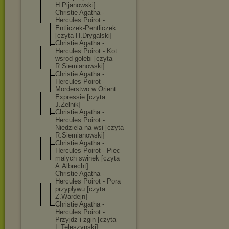
H.Pijanowski]
Christie Agatha -
Hercules Poirot -
Entliczek-Pent
liczek
[czyta H.Drygalski]
Christie Agatha -
Hercules Poirot - Kot
wsrod golebi [czyta
R.Siemianowski
]
Christie Agatha -
Hercules Poirot -
Morderstwo w Orient
Expressie [czyta
J.Zelnik]
Christie Agatha -
Hercules Poirot -
Niedziela na wsi [czyta
R.Siemianowski
]
Christie Agatha -
Hercules Poirot - Piec
malych swinek [czyta
A.Albrecht]
Christie Agatha -
Hercules Poirot - Pora
przyplywu [czyta
Z.Wardejn]
Christie Agatha -
Hercules Poirot -
Przyjdz i zgin [czyta
L.Teleszynski]