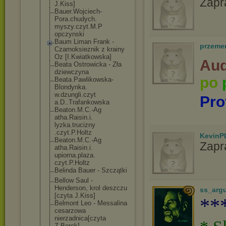
Zapr
J.Kiss]
Bauer.Wojciech
-
Pora.chudych.
myszy.czyt.M.P
opczynski
Baum Liman Frank -
przeme
Czarnoksieznik z krainy
Oz [I.Kwiatkowska
]
Aud
Beata Ostrowicka - Zła
dziewczyna
po
Beata.Pawlikow
ska-
Blondynka.
w.dzungli.czyt
Pro
a.D..Trafankow
ska
Beaton.M.C.-Ag
atha.Raisin.i.
lyzka.trucizny
.czyt.P.Holtz
KevinP
Beaton.M.C.-Ag
Zapr
atha.Raisin.i.
upiorna.plaza.
czyt.P.Holtz
Belinda Bauer - Szczątki
Bellow Saul -
Henderson, krol deszczu
ss_arg
[czyta J.Kiss]
**
Belmont Leo - Messalina
cesarzowa
nierzadnica[cz
yta
Z.Borek]