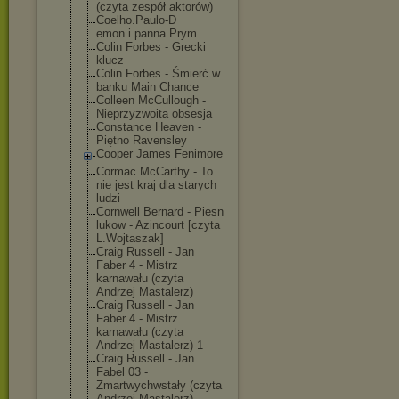
(czyta zespół aktorów)
Coelho.Paulo-D
emon.i.panna.P
rym
Colin Forbes - Grecki
klucz
Colin Forbes - Śmierć w
banku Main Chance
Colleen McCullough -
Nieprzyzwoita obsesja
Constance Heaven -
Piętno Ravensley
Cooper James Fenimore
Cormac McCarthy - To
nie jest kraj dla starych
ludzi
Cornwell Bernard - Piesn
lukow - Azincourt [czyta
L.Wojtaszak]
Craig Russell - Jan
Faber 4 - Mistrz
karnawału (czyta
Andrzej Mastalerz)
Craig Russell - Jan
Faber 4 - Mistrz
karnawału (czyta
Andrzej Mastalerz) 1
Craig Russell - Jan
Fabel 03 -
Zmartwychwstał
y (czyta
Andrzej Mastalerz)