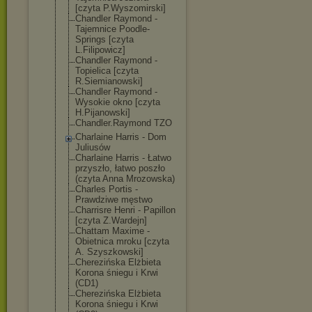
[czyta P.Wyszomirski]
Chandler Raymond -
Tajemnice Poodle-
Springs [czyta
L.Filipowicz]
Chandler Raymond -
Topielica [czyta
R.Siemianowski
]
Chandler Raymond -
Wysokie okno [czyta
H.Pijanowski]
Chandler.Raymo
nd TZO
Charlaine Harris - Dom
Juliusów
Charlaine Harris - Łatwo
przyszło, łatwo poszło
(czyta Anna Mrozowska)
Charles Portis -
Prawdziwe męstwo
Charrisre Henri - Papillon
[czyta Z.Wardejn]
Chattam Maxime -
Obietnica mroku [czyta
A. Szyszkowski]
Cherezińska Elżbieta
Korona śniegu i Krwi
(CD1)
Cherezińska Elżbieta
Korona śniegu i Krwi