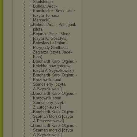
Skalskiego
Bohdan Arct -
Kamikadze. Boski wiatr
(czyta Tomasz
Marzecki)
Bohdan Arct - Pamiętnik
pilota
Bojarski Piotr - Mecz
[czyta K. Gosztyla]
Bolesław Leśmian -
Przygody Sindbada
Żeglarza (czyta Jacek
Kiss)
Borchardt Karol Olgierd -
Kolebka nawigatorow
(czyta A.Szyszkowski)
Borchardt Karol Olgierd -
Krazownik spod
Somosierry [czyta
A.Szyszkowski]
Borchardt Karol Olgierd -
Krazownik spod
Somosierry [czyta
Z.Lutogniewski
]
Borchardt Karol Olgierd -
Szaman Morski [czyta
A.Piszczatowsk
i]
Borchardt Karol Olgierd -
Szaman morski [czyta
A.Szyszkowski]