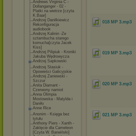
Andrews Virginia C -
Dollanganger - 02 -
Platki na wietrze [czyta
K.Baar]
Andrzej Danilkiewicz
018 MP 3
.mp3
Rekonfiguracja
audiobook
Andrzej Kalinin -Ze
sztambucha starego
komucha[czyta Jacek
Kiss]
Andrzej Pilipiuk - Kroniki
019 MP 3
.mp3
Jakuba Wędrowycza
Andrzej Sapkowski
Andrzej Stasiuk -
Opowieści Galicyjskie
Andrzej Zaniewski -
Szczur
020 MP 3
.mp3
Anita Diamant -
Czerwony namiot
Anna Olimpia
Mostowska - Matylda i
Daniło
Anne Rice
Anonim - Księga bez
021 MP 3
.mp3
tytułu
Anthony Piers - Xanth -
Zaklęcie dla Cameleon
[Czyta W. Barwiński]