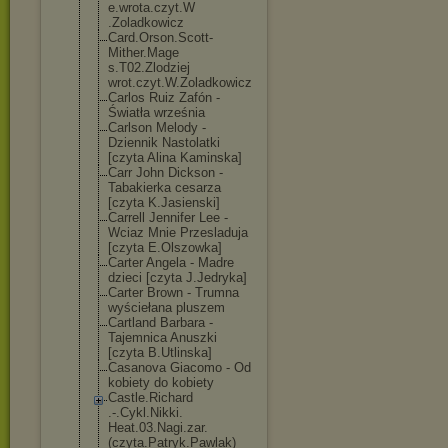
e.wrota.czyt.W
.Zoladkowicz
Card.Orson.Sco
tt-
Mither.Mage
s.T02.Zlodziej
wrot.czyt.W.Zo
ladkowicz
Carlos Ruiz Zafón -
Światła września
Carlson Melody -
Dziennik Nastolatki
[czyta Alina Kaminska]
Carr John Dickson -
Tabakierka cesarza
[czyta K.Jasienski]
Carrell Jennifer Lee -
Wciaz Mnie Przesladuja
[czyta E.Olszowka]
Carter Angela - Madre
dzieci [czyta J.Jedryka]
Carter Brown - Trumna
wyściełana pluszem
Cartland Barbara -
Tajemnica Anuszki
[czyta B.Utlinska]
Casanova Giacomo - Od
kobiety do kobiety
Castle.Richard
.-.Cykl.Nikki.
Heat.03.Nagi.z
ar.
(czyta.Patr
yk.Pawlak)