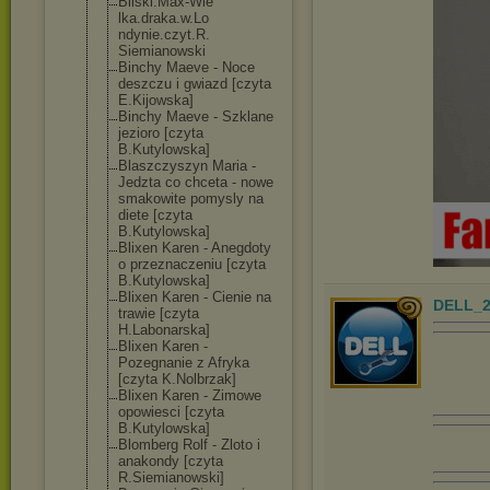
Bilski.Max-Wie
lka.draka.w.Lo
ndynie.czyt.R.
Siemianowski
Binchy Maeve - Noce
deszczu i gwiazd [czyta
E.Kijowska]
Binchy Maeve - Szklane
jezioro [czyta
B.Kutylowska]
Blaszczyszyn Maria -
Jedzta co chceta - nowe
smakowite pomysly na
diete [czyta
B.Kutylowska]
Blixen Karen - Anegdoty
o przeznaczeniu [czyta
B.Kutylowska]
Blixen Karen - Cienie na
DELL_2
trawie [czyta
H.Labonarska]
Blixen Karen -
Pozegnanie z Afryka
[czyta K.Nolbrzak]
Blixen Karen - Zimowe
opowiesci [czyta
B.Kutylowska]
Blomberg Rolf - Zloto i
anakondy [czyta
R.Siemianowski
]