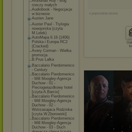
Arundhati Roy - Bóg
rzeczy małych
Audiobook - Negocjacje
w biznesie
« poprzednia strona
Austen Jane
Auster Paul - Trylogia
nowojorska (czyta
M.Lelek)
AutoMapa 6.16 (1406)
Polska i Europa RC2
Odt
(Cracked)
fo
Avery Corman - Wielka
promocja
B.Prus Lalka
Baccalario Pierdomenico
- Century
Baccalario Pierdomenico
- Will Moogley-Agencj
a
Duchow - 01 -
Pieciogwiazdko
wy hotel
[czyta A.Barcis]
Baccalario Pierdomenico
- Will Moogley-Agencj
a
Duchow - 02 -
Wstrzasajaca Rodzinka
[czyta W.Zborowski]
Baccalario Pierdomenico
- Will Moogley-Agencj
a
Duchow - 03 - Duch
drapacza chmur [czyta