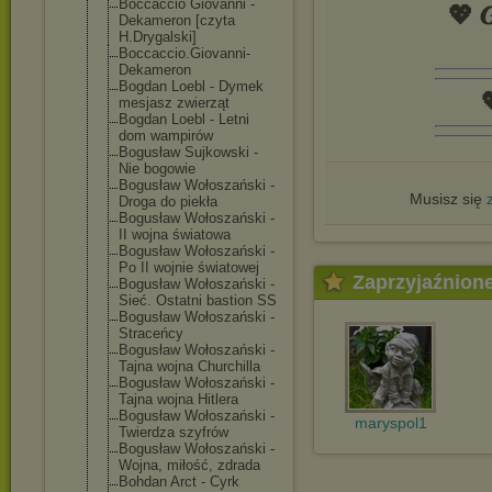
Boccaccio Giovanni -
💖 𝑮
Dekameron [czyta
H.Drygalski]
Boccaccio.Giov
anni-
Dekameron
Bogdan Loebl - Dymek

mesjasz zwierząt
Bogdan Loebl - Letni
dom wampirów
Bogusław Sujkowski -
Nie bogowie
Bogusław Wołoszański -
Musisz się
Droga do piekła
Bogusław Wołoszański -
II wojna światowa
Bogusław Wołoszański -
Po II wojnie światowej
Zaprzyjaźnion
Bogusław Wołoszański -
Sieć. Ostatni bastion SS
Bogusław Wołoszański -
Straceńcy
Bogusław Wołoszański -
Tajna wojna Churchilla
Bogusław Wołoszański -
Tajna wojna Hitlera
Bogusław Wołoszański -
maryspol1
Twierdza szyfrów
Bogusław Wołoszański -
Wojna, miłość, zdrada
Bohdan Arct - Cyrk