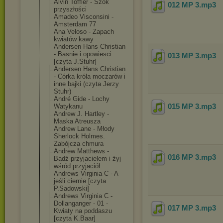
Alvin Toffler - Szok
012 MP 3
.mp3
przyszłości
Amadeo Visconsini -
Amsterdam 77
Ana Veloso - Zapach
kwiatów kawy
Andersen Hans Christian
- Basnie i opowiesci
013 MP 3
.mp3
[czyta J.Stuhr]
Andersen Hans Christian
- Córka króla moczarów i
inne bajki (czyta Jerzy
Stuhr)
André Gide - Lochy
015 MP 3
.mp3
Watykanu
Andrew J. Hartley -
Maska Atreusza
Andrew Lane - Młody
Sherlock Holmes.
Zabójcza chmura
Andrew Matthews -
016 MP 3
.mp3
Bądź przyjacielem i żyj
wśród przyjaciół
Andrews Virginia C - A
jeśli ciernie [czyta
P.Sadowski]
Andrews Virginia C -
Dollanganger - 01 -
017 MP 3
.mp3
Kwiaty na poddaszu
[czyta K.Baar]