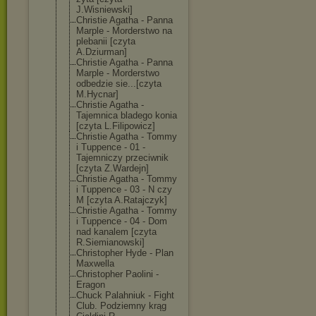
J.Wisniewski]
Christie Agatha - Panna
Marple - Morderstwo na
plebanii [czyta
A.Dziurman]
Christie Agatha - Panna
Marple - Morderstwo
odbedzie sie...[czyta
M.Hycnar]
Christie Agatha -
Tajemnica bladego konia
[czyta L.Filipowicz]
Christie Agatha - Tommy
i Tuppence - 01 -
Tajemniczy przeciwnik
[czyta Z.Wardejn]
Christie Agatha - Tommy
i Tuppence - 03 - N czy
M [czyta A.Ratajczyk]
Christie Agatha - Tommy
i Tuppence - 04 - Dom
nad kanalem [czyta
R.Siemianowski
]
Christopher Hyde - Plan
Maxwella
Christopher Paolini -
Eragon
Chuck Palahniuk - Fight
Club. Podziemny krąg