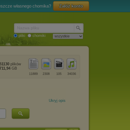
eszcze własnego chomika?
Załóż konto
Nazwa pliku
pliki
chomiki
51130
plików
711,94
GB
11889
2308
105
34036
Ukryj opis