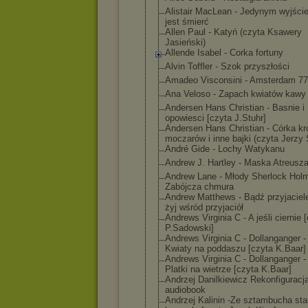
Alistair MacLean - Jedynym wyjści
jest śmierć
Allen Paul - Katyń (czyta Ksawery
Jasieński)
Allende Isabel - Corka fortuny
Alvin Toffler - Szok przyszłości
Amadeo Visconsini - Amsterdam 77
Ana Veloso - Zapach kwiatów kawy
Andersen Hans Christian - Basnie i
opowiesci [czyta J.Stuhr]
Andersen Hans Christian - Córka kr
moczarów i inne bajki (czyta Jerzy 
André Gide - Lochy Watykanu
Andrew J. Hartley - Maska Atreusz
Andrew Lane - Młody Sherlock Hol
Zabójcza chmura
Andrew Matthews - Bądź przyjaciel
żyj wśród przyjaciół
Andrews Virginia C - A jeśli ciernie 
P.Sadowski]
Andrews Virginia C - Dollanganger - 
Kwiaty na poddaszu [czyta K.Baar]
Andrews Virginia C - Dollanganger - 
Platki na wietrze [czyta K.Baar]
Andrzej Danilkiewicz Rekonfiguracj
audiobook
Andrzej Kalinin -Ze sztambucha sta