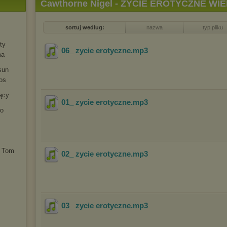
Cawthorne Nigel - ŻYCIE EROTYCZNE W
dyktatorów
sortuj według:
nazwa
typ pliku
ty
06_ zycie erotyczne
.mp3
ma
sun
os
ący
01_ zycie erotyczne
.mp3
wo
. Tom
02_ zycie erotyczne
.mp3
03_ zycie erotyczne
.mp3