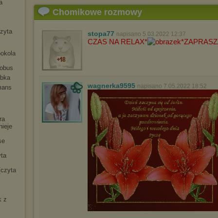
a
Chomikowe rozmowy
czyta
stopa77
napisano 5.03.2022 12:37
CZAS NA RELAX*
*ZAPRAS
ookola
tobus
ybka
wagnerka9595
napisano 7.05.2022 18:52
mans
ra
nieje
se
yta
[czyta
k z