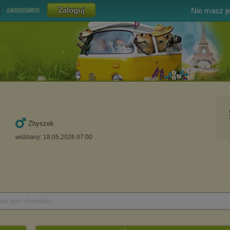
Nie masz j
zapomniałem
Zbyszek
widziany: 18.05.2026 07:00
 na tym chomiku