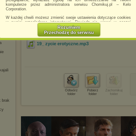
komputerze przez administratora serwisu Chomikuj.pl – Kelo
Corporation.
18_ zycie erotyczne
.mp3
W każdej chwili możesz zmienić swoje ustawienia dotyczące cookies
w swojej przeglądarce internetowej. Dowiedz się więcej w naszej
Polityce Prywatności -
http://chomikuj.pl/PolitykaPrywatnosci.aspx
.
Rozumiem
Przechodzę do serwisu
a
Jednocześnie informujemy że zmiana ustawień przeglądarki może
spowodować ograniczenie korzystania ze strony Chomikuj.pl.
a
19_ zycie erotyczne
.mp3
W przypadku braku twojej zgody na akceptację cookies niestety
nie
prosimy o opuszczenie serwisu chomikuj.pl.
Wykorzystanie plików cookies
przez
Zaufanych Partnerów
(dostosowanie reklam do Twoich potrzeb, analiza skuteczności działań
ajali
marketingowych).
Wyrażenie sprzeciwu spowoduje, że wyświetlana Ci reklama nie
będzie dopasowana do Twoich preferencji, a będzie to reklama
wyświetlona przypadkowo.
Odtwórz
Pobierz
Zachomikuj
folder
folder
folder
Istnieje możliwość zmiany ustawień przeglądarki internetowej w
k brak
sposób uniemożliwiający przechowywanie plików cookies na
urządzeniu końcowym. Można również usunąć pliki cookies,
cy
dokonując odpowiednich zmian w ustawieniach przeglądarki
internetowej.
Pełną informację na ten temat znajdziesz pod adresem
http://chomikuj.pl/PolitykaPrywatnosci.aspx
.