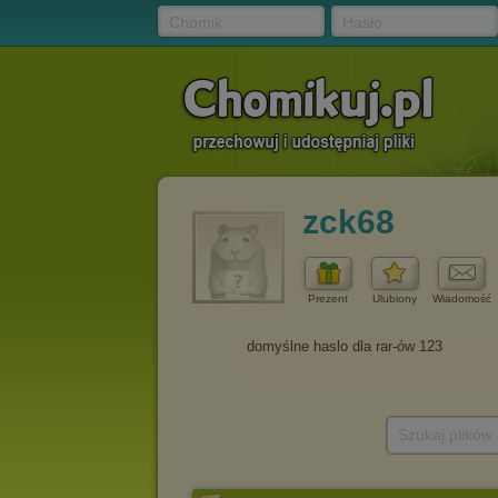
Chomik
Hasło
zck68
Prezent
Ulubiony
Wiadomość
Szukaj plików