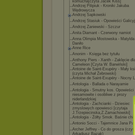
komucha[czyta Jacek Kiss]
Andrzej Pilipiuk - Kroniki Jakuba
Wędrowycza
Andrzej Sapkowski
Andrzej Stasiuk - Opowieści Galicy
Andrzej Zaniewski - Szczur
Anita Diamant - Czerwony namiot
Anna Olimpia Mostowska - Matylda 
Daniło
Anne Rice
Anonim - Księga bez tytułu
Anthony Piers - Xanth - Zaklęcie dl
Cameleon [Czyta W. Barwiński]
Antoine de Saint-Exupéry - Mały ks
(czyta Michał Żebrowski)
Antoine de Saint-Exupéry - Nocny L
Antologia - Ballada o Narayamie
Antologia - Smutny kos. Opowieści
niesamowite i osobliwe z prozy
niderlandzkiej
Antologia - Zachcianki - Dziesiec
zmyslowych opowiesci [czytaja
J.Trzepiecinsk
a,Z.Zamachowsk
i]
Antologia - Żółty Smok. Baśnie chi
Antonio Socci - Tajemnice Jana Paw
Archer Jeffrey - Co do grosza (czyt
Arkadiusz Bazak)