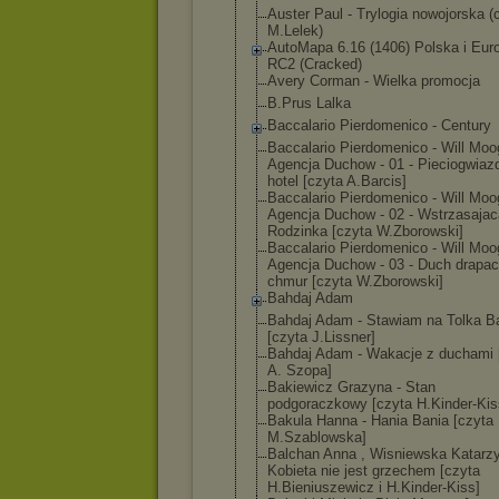
Auster Paul - Trylogia nowojorska (
M.Lelek)
AutoMapa 6.16 (1406) Polska i Eur
RC2 (Cracked)
Avery Corman - Wielka promocja
B.Prus Lalka
Baccalario Pierdomenico - Century
Baccalario Pierdomenico - Will Moo
Agencj
a Duchow - 01 - Pieciogwiaz
hotel [czyta A.Barcis]
Baccalario Pierdomenico - Will Moo
Agencj
a Duchow - 02 - Wstrzasajac
Rodzinka [czyta W.Zborowski]
Baccalario Pierdomenico - Will Moo
Agencj
a Duchow - 03 - Duch drapa
chmur [czyta W.Zborowski]
Bahdaj Adam
Bahdaj Adam - Stawiam na Tolka B
[czyta J.Lissner]
Bahdaj Adam - Wakacje z duchami 
A. Szopa]
Bakiewicz Grazyna - Stan
podgoraczkowy [czyta H.Kinder-Kis
Bakula Hanna - Hania Bania [czyta
M.Szablowska]
Balchan Anna , Wisniewska Katarzy
Kobieta nie jest grzechem [czyta
H.Bieniuszewic
z i H.Kinder-Kiss]