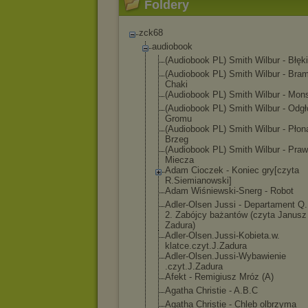
Foldery
zck68
audiobook
(Audiobook PL) Smith Wilbur - Błęki
(Audiobook PL) Smith Wilbur - Bra
Chaki
(Audiobook PL) Smith Wilbur - Mon
(Audiobook PL) Smith Wilbur - Odgł
Gromu
(Audiobook PL) Smith Wilbur - Płon
Brzeg
(Audiobook PL) Smith Wilbur - Pra
Miecza
Adam Cioczek - Koniec gry[czyta
R.Siemianowski
]
Adam Wiśniewski-Sne
rg - Robot
Adler-Olsen Jussi - Departament Q
2. Zabójcy bażantów (czyta Janusz
Zadura)
Adler-Olsen.Ju
ssi-Kobieta.w.
klatce.czyt.J.
Zadura
Adler-Olsen.Ju
ssi-Wybawienie
.czyt.J.Zadura
Afekt - Remigiusz Mróz (A)
Agatha Christie - A.B.C
Agatha Christie - Chleb olbrzyma