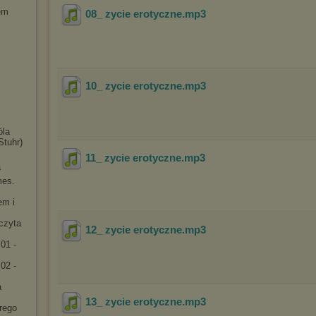
em
08_ zycie erotyczne
.mp3
10_ zycie erotyczne
.mp3
óla
Stuhr)
11_ zycie erotyczne
.mp3
a
mes.
em i
[czyta
12_ zycie erotyczne
.mp3
01 -
02 -
a
13_ zycie erotyczne
.mp3
rego