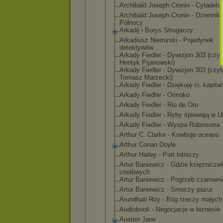
Archibald Joseph Cronin - Cytadela
Archibald Joseph Cronin - Dziennik
Północy
Arkadij i Borys Strugaccy
Arkadiusz Niemirski - Pojedynek
detektywów
Arkady Fiedler - Dywizjon 303 (czyt
Hentyk Pijanowski)
Arkady Fiedler - Dywizjon 303 (czyt
Tomasz Marzecki)
Arkady Fiedler - Dziękuję ci, kapita
Arkady Fiedler - Orinoko
Arkady Fiedler - Rio de Oro
Arkady Fiedler - Ryby śpiewają w Uk
Arkady Fiedler - Wyspa Robinsona
Arthur C. Clarke - Kowboje oceanu
Arthur Conan Doyle
Arthur Hailey - Port lotniczy
Artur Baniewicz - Gdzie księżnicze
cnotliwych
Artur Baniewicz - Pogrzeb czarowni
Artur Baniewicz - Smoczy pazur
Arundhati Roy - Bóg rzeczy małych
Audiobook - Negocjacje w biznesie
Austen Jane