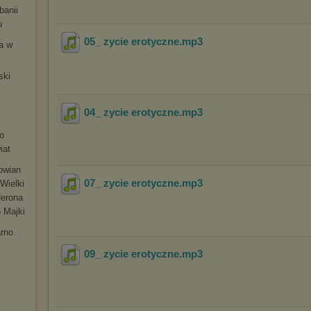
banii
u
05_ zycie erotyczne
.mp3
ia w
ski
m
04_ zycie erotyczne
.mp3
o
iat
łowian
07_ zycie erotyczne
.mp3
Wielki
Nerona
 Majki
arno
09_ zycie erotyczne
.mp3