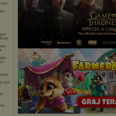
czyta
opa
gley-
dko
wy
gley-
a
gley-
cza
anana
[czyta
s]
na -