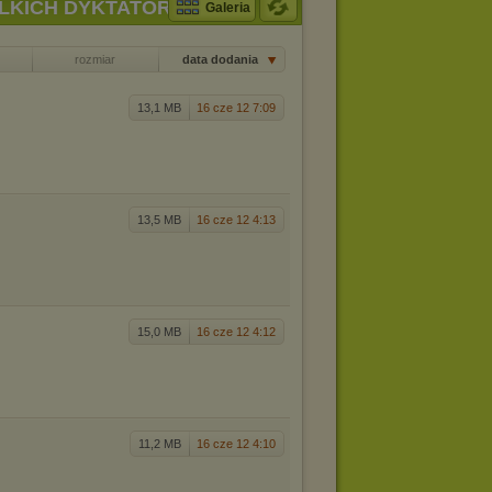
IELKICH DYKTATORÓW
Galeria
rozmiar
data dodania
13,1 MB
16 cze 12 7:09
13,5 MB
16 cze 12 4:13
15,0 MB
16 cze 12 4:12
11,2 MB
16 cze 12 4:10