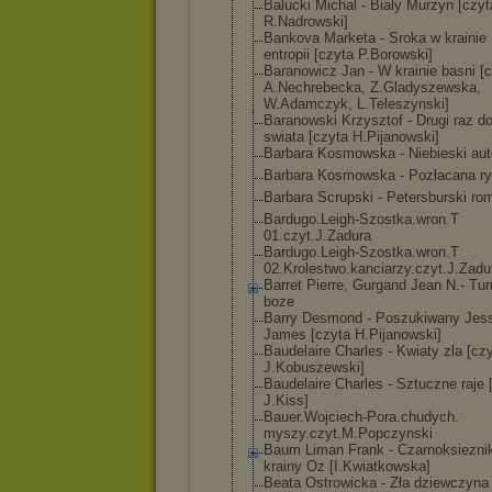
Balucki Michal - Bialy Murzyn [czyt
R.Nadrowski]
Bankova Marketa - Sroka w krainie
entropii [czyta P.Borowski]
Baranowicz Jan - W krainie basni [
A.Nechrebecka, Z.Gladyszewska
,
W.Adamczyk, L.Teleszynski]
Baranowski Krzysztof - Drugi raz d
swiata [czyta H.Pijanowski]
Barbara Kosmowska - Niebieski au
Barbara Kosmowska - Pozłacana r
Barbara Scrupski - Petersburski ro
Bardugo.Leigh-
Szostka.wron.T
01.czyt.J.Zadu
ra
Bardugo.Leigh-
Szostka.wron.T
02.Krolestwo.k
anciarzy.czyt.
J.Zadu
Barret Pierre, Gurgand Jean N.- Tur
boze
Barry Desmond - Poszukiwany Jes
James [czyta H.Pijanowski]
Baudelaire Charles - Kwiaty zla [cz
J.Kobuszewski]
Baudelaire Charles - Sztuczne raje 
J.Kiss]
Bauer.Wojciech
-Pora.chudych.
myszy.czyt.M.P
opczynski
Baum Liman Frank - Czarnoksiezni
krainy Oz [I.Kwiatkowska
]
Beata Ostrowicka - Zła dziewczyna