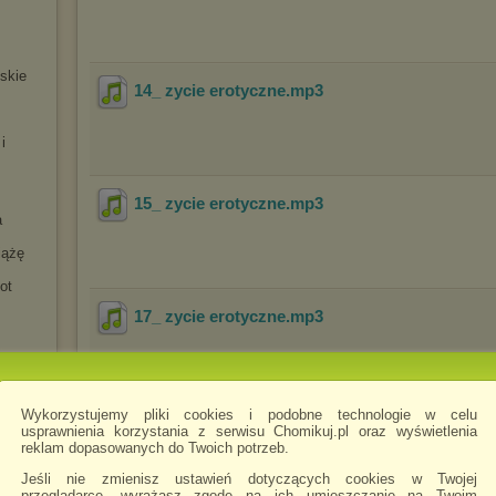
jskie
14_ zycie erotyczne
.mp3
i
15_ zycie erotyczne
.mp3
a
iążę
ot
17_ zycie erotyczne
.mp3
Wykorzystujemy pliki cookies i podobne technologie w celu
16_ zycie erotyczne
.mp3
ńskie
usprawnienia korzystania z serwisu Chomikuj.pl oraz wyświetlenia
reklam dopasowanych do Twoich potrzeb.
ła II
a
Jeśli nie zmienisz ustawień dotyczących cookies w Twojej
przeglądarce, wyrażasz zgodę na ich umieszczanie na Twoim