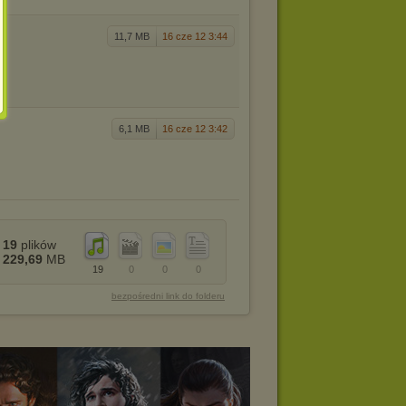
11,7 MB
16 cze 12 3:44
6,1 MB
16 cze 12 3:42
19
plików
229,69
MB
19
0
0
0
bezpośredni link do folderu