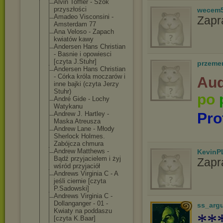
Alvin Toffler - Szok
przyszłości
wecem
Amadeo Visconsini -
Zapr
Amsterdam 77
Ana Veloso - Zapach
kwiatów kawy
Andersen Hans Christian
- Basnie i opowiesci
[czyta J.Stuhr]
przeme
Andersen Hans Christian
- Córka króla moczarów i
Aud
inne bajki (czyta Jerzy
Stuhr)
po
André Gide - Lochy
Watykanu
Andrew J. Hartley -
Pro
Maska Atreusza
Andrew Lane - Młody
Sherlock Holmes.
Zabójcza chmura
Andrew Matthews -
KevinP
Bądź przyjacielem i żyj
Zapr
wśród przyjaciół
Andrews Virginia C - A
jeśli ciernie [czyta
P.Sadowski]
Andrews Virginia C -
Dollanganger - 01 -
ss_arg
Kwiaty na poddaszu
**
[czyta K.Baar]