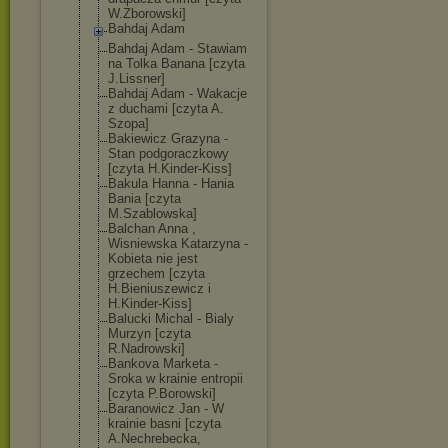
W.Zborowski]
Bahdaj Adam
Bahdaj Adam - Stawiam
na Tolka Banana [czyta
J.Lissner]
Bahdaj Adam - Wakacje
z duchami [czyta A.
Szopa]
Bakiewicz Grazyna -
Stan podgoraczkowy
[czyta H.Kinder-Kiss]
Bakula Hanna - Hania
Bania [czyta
M.Szablowska]
Balchan Anna ,
Wisniewska Katarzyna -
Kobieta nie jest
grzechem [czyta
H.Bieniuszewic
z i
H.Kinder-Kiss]
Balucki Michal - Bialy
Murzyn [czyta
R.Nadrowski]
Bankova Marketa -
Sroka w krainie entropii
[czyta P.Borowski]
Baranowicz Jan - W
krainie basni [czyta
A.Nechrebecka,