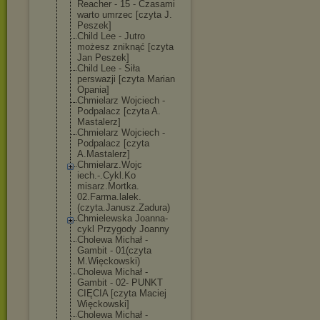
Reacher - 15 - Czasami
warto umrzec [czyta J.
Peszek]
Child Lee - Jutro
możesz zniknąć [czyta
Jan Peszek]
Child Lee - Siła
perswazji [czyta Marian
Opania]
Chmielarz Wojciech -
Podpalacz [czyta A.
Mastalerz]
Chmielarz Wojciech -
Podpalacz [czyta
A.Mastalerz]
Chmielarz.Wojc
iech.-.Cykl.Ko
misarz.Mortka.
02.Farma.lalek
.
(czyta.Janusz
.Zadura)
Chmielewska Joanna-
cykl Przygody Joanny
Cholewa Michał -
Gambit - 01(czyta
M.Więckowski)
Cholewa Michał -
Gambit - 02- PUNKT
CIĘCIA [czyta Maciej
Więckowski]
Cholewa Michał -