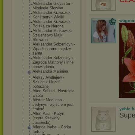
Aleksander Gieysztor -
Mitologia Słowian
Aleksander Krawczuk -
Konstantyn Wielki
wagner
Aleksander Krawczuk -
Polska za Nerona
Aleksander Minkowski -
Szaleństwo Majki
Skowron
Aleksander Sołżenicyn -
Wpadło ziarno między
żarna
Aleksander Sołżenicyn -
Zagroda Matriony i inne
opowiadania
Aleksandra Marinina
Aleksy Awdiejew -
Szkice z filozofii
potocznej
Alice Sebold - Nostalgia
anioła
Alistair MacLean -
Jedynym wyjściem jest
yehicih
śmierć
Allen Paul - Katyń
Supe
(czyta Ksawery
Jasieński)
Allende Isabel - Corka
fortuny