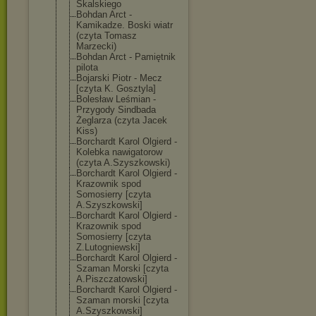
Skalskiego
Bohdan Arct -
Kamikadze. Boski wiatr
(czyta Tomasz
Marzecki)
Bohdan Arct - Pamiętnik
pilota
Bojarski Piotr - Mecz
[czyta K. Gosztyla]
Bolesław Leśmian -
Przygody Sindbada
Żeglarza (czyta Jacek
Kiss)
Borchardt Karol Olgierd -
Kolebka nawigatorow
(czyta A.Szyszkowski)
Borchardt Karol Olgierd -
Krazownik spod
Somosierry [czyta
A.Szyszkowski]
Borchardt Karol Olgierd -
Krazownik spod
Somosierry [czyta
Z.Lutogniewski
]
Borchardt Karol Olgierd -
Szaman Morski [czyta
A.Piszczatowsk
i]
Borchardt Karol Olgierd -
Szaman morski [czyta
A.Szyszkowski]