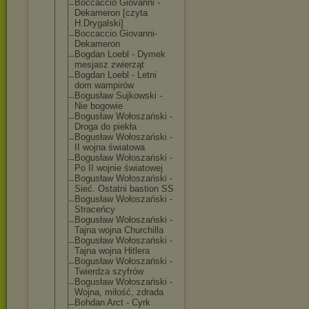
Boccaccio Giovanni -
Dekameron [czyta
H.Drygalski]
Boccaccio.Giov
anni-
Dekameron
Bogdan Loebl - Dymek
mesjasz zwierząt
Bogdan Loebl - Letni
dom wampirów
Bogusław Sujkowski -
Nie bogowie
Bogusław Wołoszański -
Droga do piekła
Bogusław Wołoszański -
II wojna światowa
Bogusław Wołoszański -
Po II wojnie światowej
Bogusław Wołoszański -
Sieć. Ostatni bastion SS
Bogusław Wołoszański -
Straceńcy
Bogusław Wołoszański -
Tajna wojna Churchilla
Bogusław Wołoszański -
Tajna wojna Hitlera
Bogusław Wołoszański -
Twierdza szyfrów
Bogusław Wołoszański -
Wojna, miłość, zdrada
Bohdan Arct - Cyrk