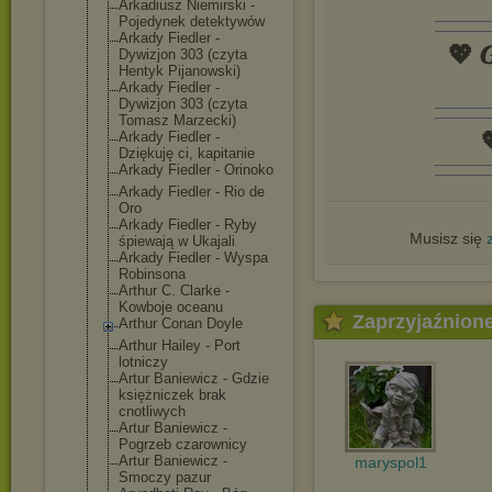
Arkadiusz Niemirski -
Pojedynek detektywów
Arkady Fiedler -
💖 𝑮
Dywizjon 303 (czyta
Hentyk Pijanowski)
Arkady Fiedler -
Dywizjon 303 (czyta
Tomasz Marzecki)

Arkady Fiedler -
Dziękuję ci, kapitanie
Arkady Fiedler - Orinoko
Arkady Fiedler - Rio de
Oro
Arkady Fiedler - Ryby
Musisz się
śpiewają w Ukajali
Arkady Fiedler - Wyspa
Robinsona
Arthur C. Clarke -
Kowboje oceanu
Zaprzyjaźnion
Arthur Conan Doyle
Arthur Hailey - Port
lotniczy
Artur Baniewicz - Gdzie
księżniczek brak
cnotliwych
Artur Baniewicz -
Pogrzeb czarownicy
Artur Baniewicz -
maryspol1
Smoczy pazur