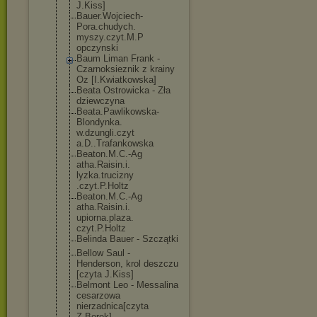
J.Kiss]
Bauer.Wojciech
-
Pora.chudych.
myszy.czyt.M.P
opczynski
Baum Liman Frank -
Czarnoksieznik z krainy
Oz [I.Kwiatkowska
]
Beata Ostrowicka - Zła
dziewczyna
Beata.Pawlikow
ska-
Blondynka.
w.dzungli.czyt
a.D..Trafankow
ska
Beaton.M.C.-Ag
atha.Raisin.i.
lyzka.trucizny
.czyt.P.Holtz
Beaton.M.C.-Ag
atha.Raisin.i.
upiorna.plaza.
czyt.P.Holtz
Belinda Bauer - Szczątki
Bellow Saul -
Henderson, krol deszczu
[czyta J.Kiss]
Belmont Leo - Messalina
cesarzowa
nierzadnica[cz
yta
Z.Borek]