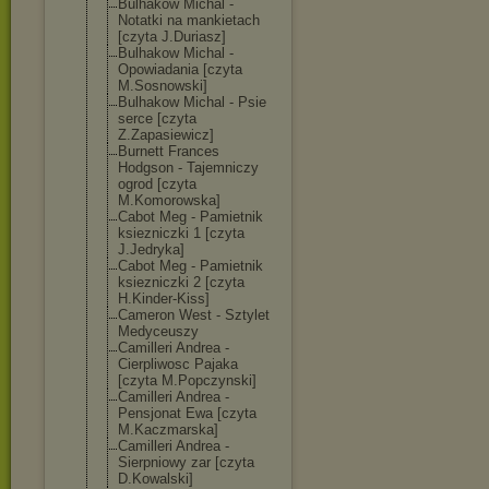
Bulhakow Michal -
Notatki na mankietach
[czyta J.Duriasz]
Bulhakow Michal -
Opowiadania [czyta
M.Sosnowski]
Bulhakow Michal - Psie
serce [czyta
Z.Zapasiewicz]
Burnett Frances
Hodgson - Tajemniczy
ogrod [czyta
M.Komorowska]
Cabot Meg - Pamietnik
ksiezniczki 1 [czyta
J.Jedryka]
Cabot Meg - Pamietnik
ksiezniczki 2 [czyta
H.Kinder-Kiss]
Cameron West - Sztylet
Medyceuszy
Camilleri Andrea -
Cierpliwosc Pajaka
[czyta M.Popczynski]
Camilleri Andrea -
Pensjonat Ewa [czyta
M.Kaczmarska]
Camilleri Andrea -
Sierpniowy zar [czyta
D.Kowalski]