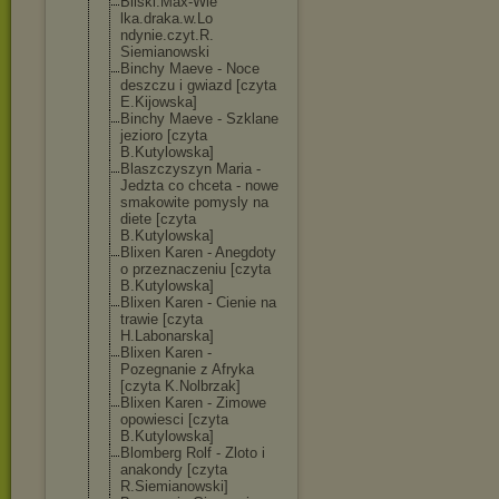
Bilski.Max-Wie
lka.draka.w.Lo
ndynie.czyt.R.
Siemianowski
Binchy Maeve - Noce
deszczu i gwiazd [czyta
E.Kijowska]
Binchy Maeve - Szklane
jezioro [czyta
B.Kutylowska]
Blaszczyszyn Maria -
Jedzta co chceta - nowe
smakowite pomysly na
diete [czyta
B.Kutylowska]
Blixen Karen - Anegdoty
o przeznaczeniu [czyta
B.Kutylowska]
Blixen Karen - Cienie na
trawie [czyta
H.Labonarska]
Blixen Karen -
Pozegnanie z Afryka
[czyta K.Nolbrzak]
Blixen Karen - Zimowe
opowiesci [czyta
B.Kutylowska]
Blomberg Rolf - Zloto i
anakondy [czyta
R.Siemianowski
]