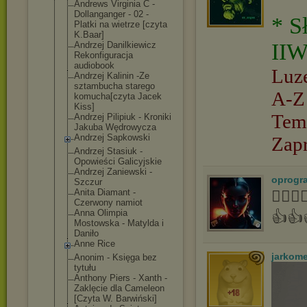
Andrews Virginia C -
Dollanganger - 02 -
* S
Platki na wietrze [czyta
K.Baar]
IIW
Andrzej Danilkiewicz
Rekonfiguracja
audiobook
Luz
Andrzej Kalinin -Ze
sztambucha starego
A-Z
komucha[czyta Jacek
Kiss]
Tem
Andrzej Pilipiuk - Kroniki
Jakuba Wędrowycza
Andrzej Sapkowski
Zap
Andrzej Stasiuk -
Opowieści Galicyjskie
Andrzej Zaniewski -
oprogr
Szczur
Anita Diamant -
👍🏻
Czerwony namiot
Anna Olimpia
👍👍
Mostowska - Matylda i
Daniło
Anne Rice
jarkom
Anonim - Księga bez
tytułu
Anthony Piers - Xanth -
Zaklęcie dla Cameleon
[Czyta W. Barwiński]