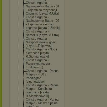
Christie Agatha -
Nadinspektor Battle - 01
- Tajemnica rezydencji
Chymnis [czyta M.Utta]
Christie Agatha -
Nadinspektor Battle - 02
- Tajemnica siedmiu
zegarow [czyta J.Zelnik]
Christie Agatha -
Nemezis [czyta M.Utta]
Christie Agatha -
Niespodziewany gosc
[czyta L.Filipowicz]
Christie Agatha - Noc i
ciemnosc [czyta
R.Siemianowski
]
Christie Agatha -
Pajeczyna (czyta
L.Filipowicz)
Christie Agatha - Panna
Marple - 4.50 z
Paddington
[sluchowisko]
Christie Agatha - Panna
Marple - Karaibska
tajemnica [czyta
R.Siemianowski
]
Christie Agatha - Panna
Marple - Kieszen pelna
zyta [czyta