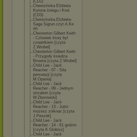
(CD2)
Cherezińska Elżbieta
Korona śniegu i Krwi
(CD3)
Cherezinska.El
zbieta-
Saga.Si
grun.czyt.A.Ke
rth
Chesterton Gilbert Keith
- Czlowiek ktory byl
czwartkiem [czyta
Z.Wrobel]
Chesterton Gilbert Keith
- Przygody ksiedza
Browna [czyta Z.Wrobel]
Child Lee - Jack
Reacher - 07 - Sila
perswazji [czyta
M.Opania]
Child Lee - Jack
Reacher - 09 - Jednym
strzalem [czyta
W.Zborowski]
Child Lee - Jack
Reacher - 13 - Jutro
mozesz zniknac [czyta
J.Peszek]
Child Lee - Jack
Reacher - 14 - 61 godzin
[czyta K.Globisz]
Child Lee - Jack