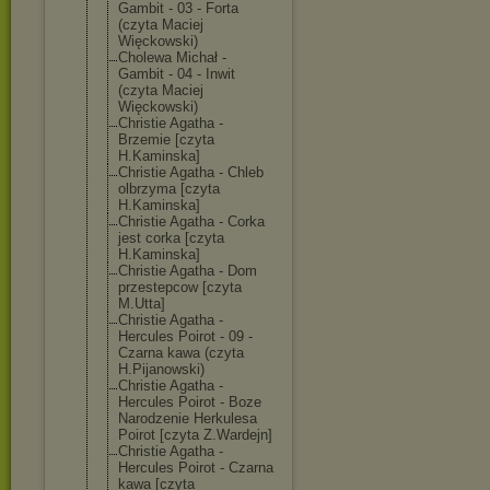
Gambit - 03 - Forta
(czyta Maciej
Więckowski)
Cholewa Michał -
Gambit - 04 - Inwit
(czyta Maciej
Więckowski)
Christie Agatha -
Brzemie [czyta
H.Kaminska]
Christie Agatha - Chleb
olbrzyma [czyta
H.Kaminska]
Christie Agatha - Corka
jest corka [czyta
H.Kaminska]
Christie Agatha - Dom
przestepcow [czyta
M.Utta]
Christie Agatha -
Hercules Poirot - 09 -
Czarna kawa (czyta
H.Pijanowski)
Christie Agatha -
Hercules Poirot - Boze
Narodzenie Herkulesa
Poirot [czyta Z.Wardejn]
Christie Agatha -
Hercules Poirot - Czarna
kawa [czyta