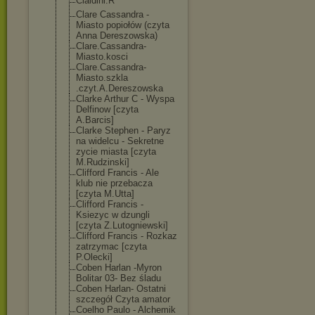
Cialdini.R
Clare Cassandra -
Miasto popiołów (czyta
Anna Dereszowska)
Clare.Cassandr
a-
Miasto.kosci
Clare.Cassandr
a-
Miasto.szkla
.czyt.A.Deresz
owska
Clarke Arthur C - Wyspa
Delfinow [czyta
A.Barcis]
Clarke Stephen - Paryz
na widelcu - Sekretne
zycie miasta [czyta
M.Rudzinski]
Clifford Francis - Ale
klub nie przebacza
[czyta M.Utta]
Clifford Francis -
Ksiezyc w dzungli
[czyta Z.Lutogniewski
]
Clifford Francis - Rozkaz
zatrzymac [czyta
P.Olecki]
Coben Harlan -Myron
Bolitar 03- Bez śladu
Coben Harlan- Ostatni
szczegół Czyta amator
Coelho Paulo - Alchemik