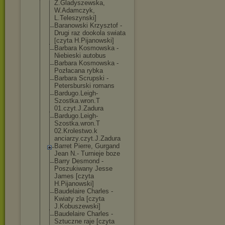
Z.Gladyszewska
,
W.Adamczyk,
L.Teleszynski]
Baranowski Krzysztof -
Drugi raz dookola swiata
[czyta H.Pijanowski]
Barbara Kosmowska -
Niebieski autobus
Barbara Kosmowska -
Pozłacana rybka
Barbara Scrupski -
Petersburski romans
Bardugo.Leigh-
Szostka.wron.T
01.czyt.J.Zadu
ra
Bardugo.Leigh-
Szostka.wron.T
02.Krolestwo.k
anciarzy.czyt.
J.Zadura
Barret Pierre, Gurgand
Jean N.- Turnieje boze
Barry Desmond -
Poszukiwany Jesse
James [czyta
H.Pijanowski]
Baudelaire Charles -
Kwiaty zla [czyta
J.Kobuszewski]
Baudelaire Charles -
Sztuczne raje [czyta