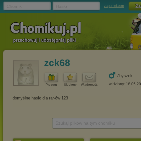
Chomik
Hasło
zapomniałem
zck68
Zbyszek
widziany: 18.05.2
Prezent
Ulubiony
Wiadomość
Szukaj plików na tym chomiku