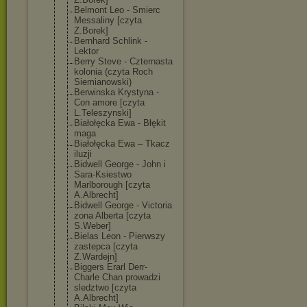
Belmont Leo - Smierc
Messaliny [czyta
Z.Borek]
Bernhard Schlink -
Lektor
Berry Steve - Czternasta
kolonia (czyta Roch
Siemianowski)
Berwinska Krystyna -
Con amore [czyta
L.Teleszynski]
Białołęcka Ewa - Błękit
maga
Białołęcka Ewa – Tkacz
iluzji
Bidwell George - John i
Sara-Ksiestwo
Marlborough [czyta
A.Albrecht]
Bidwell George - Victoria
zona Alberta [czyta
S.Weber]
Bielas Leon - Pierwszy
zastepca [czyta
Z.Wardejn]
Biggers Erarl Derr-
Charle Chan prowadzi
sledztwo [czyta
A.Albrecht]