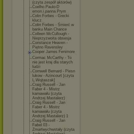
(czyta zespół aktorów)
Coelho.Paulo-D
emon.i.panna.P
rym
Colin Forbes - Grecki
klucz
Colin Forbes - Śmierć w
banku Main Chance
Colleen McCullough -
Nieprzyzwoita obsesja
Constance Heaven -
Piętno Ravensley
Cooper James Fenimore
Cormac McCarthy - To
nie jest kraj dla starych
ludzi
Cornwell Bernard - Piesn
lukow - Azincourt [czyta
L.Wojtaszak]
Craig Russell - Jan
Faber 4 - Mistrz
karnawału (czyta
Andrzej Mastalerz)
Craig Russell - Jan
Faber 4 - Mistrz
karnawału (czyta
Andrzej Mastalerz) 1
Craig Russell - Jan
Fabel 03 -
Zmartwychwstał
y (czyta
Andrzej Mastalerz)