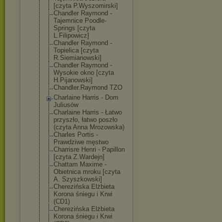
[czyta P.Wyszomirski]
Chandler Raymond -
Tajemnice Poodle-
Springs [czyta
L.Filipowicz]
Chandler Raymond -
Topielica [czyta
R.Siemianowski
]
Chandler Raymond -
Wysokie okno [czyta
H.Pijanowski]
Chandler.Raymo
nd TZO
Charlaine Harris - Dom
Juliusów
Charlaine Harris - Łatwo
przyszło, łatwo poszło
(czyta Anna Mrozowska)
Charles Portis -
Prawdziwe męstwo
Charrisre Henri - Papillon
[czyta Z.Wardejn]
Chattam Maxime -
Obietnica mroku [czyta
A. Szyszkowski]
Cherezińska Elżbieta
Korona śniegu i Krwi
(CD1)
Cherezińska Elżbieta
Korona śniegu i Krwi