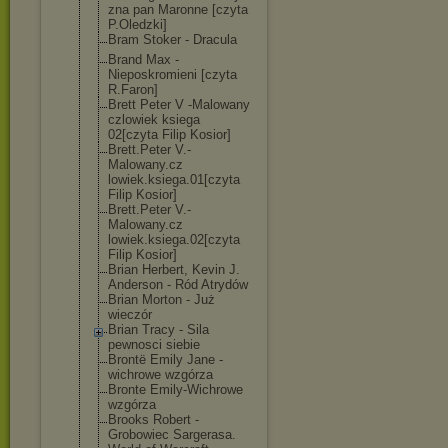
zna pan Maronne [czyta
P.Oledzki]
Bram Stoker - Dracula
Brand Max -
Nieposkromieni [czyta
R.Faron]
Brett Peter V -Malowany
czlowiek ksiega
02[czyta Filip Kosior]
Brett.Peter V.-
Malowany.cz
lowiek.ksiega.
01[czyta
Filip Kosior]
Brett.Peter V.-
Malowany.cz
lowiek.ksiega.
02[czyta
Filip Kosior]
Brian Herbert, Kevin J.
Anderson - Ród Atrydów
Brian Morton - Już
wieczór
Brian Tracy - Sila
pewnosci siebie
Brontë Emily Jane -
wichrowe wzgórza
Bronte Emily-Wichrowe
wzgórza
Brooks Robert -
Grobowiec Sargerasa.