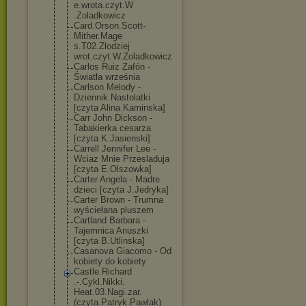
e.wrota.czyt.W
.Zoladkowicz
Card.Orson.Sco
tt-
Mither.Mage
s.T02.Zlodziej
wrot.czyt.W.Zo
ladkowicz
Carlos Ruiz Zafón -
Światła września
Carlson Melody -
Dziennik Nastolatki
[czyta Alina Kaminska]
Carr John Dickson -
Tabakierka cesarza
[czyta K.Jasienski]
Carrell Jennifer Lee -
Wciaz Mnie Przesladuja
[czyta E.Olszowka]
Carter Angela - Madre
dzieci [czyta J.Jedryka]
Carter Brown - Trumna
wyściełana pluszem
Cartland Barbara -
Tajemnica Anuszki
[czyta B.Utlinska]
Casanova Giacomo - Od
kobiety do kobiety
Castle.Richard
.-.Cykl.Nikki.
Heat.03.Nagi.z
ar.
(czyta.Patr
yk.Pawlak)