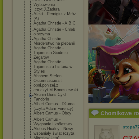
Wybawienie
.czyt.J.Zadura
Afekt - Remigiusz Mróz
(A)
Agatha Christie - A.B.C
Agatha Christie - Chleb
olbrzyma
Agatha Christie -
Morderstwo na plebanii
Agatha Christie -
Tajemnica Siedmiu
Zegarów
Agatha Christie -
Tajemnicza historia w
Styles
Ahnhem.Stefan-
Osiemnascie.st
opni.ponizej.z
era.czyt.M.Bon
aszewski
Akunin Boris Cykl
Fandorin
Albert Camus - Dżuma
(czyta Adam Ferency)
Chomikowe r
Albert Camus - Obcy
Albert Camus -
Wygnanie i królestwo
stopa7
Aldous Huxley - Nowy
wspaniały świat (czyta
CZA
Mirosław Utta)