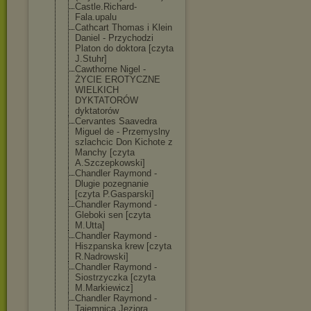
Castle.Richard
-
Fala.upalu
Cathcart Thomas i Klein
Daniel - Przychodzi
Platon do doktora [czyta
J.Stuhr]
Cawthorne Nigel -
ŻYCIE EROTYCZNE
WIELKICH
DYKTATORÓW
dyktatorów
Cervantes Saavedra
Miguel de - Przemyslny
szlachcic Don Kichote z
Manchy [czyta
A.Szczepkowski
]
Chandler Raymond -
Dlugie pozegnanie
[czyta P.Gasparski]
Chandler Raymond -
Gleboki sen [czyta
M.Utta]
Chandler Raymond -
Hiszpanska krew [czyta
R.Nadrowski]
Chandler Raymond -
Siostrzyczka [czyta
M.Markiewicz]
Chandler Raymond -
Tajemnica Jeziora