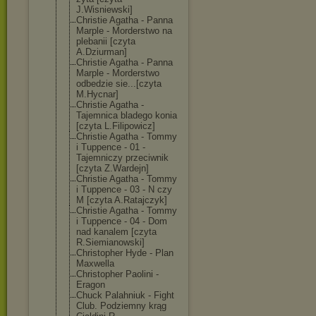
J.Wisniewski]
Christie Agatha - Panna
Marple - Morderstwo na
plebanii [czyta
A.Dziurman]
Christie Agatha - Panna
Marple - Morderstwo
odbedzie sie...[czyta
M.Hycnar]
Christie Agatha -
Tajemnica bladego konia
[czyta L.Filipowicz]
Christie Agatha - Tommy
i Tuppence - 01 -
Tajemniczy przeciwnik
[czyta Z.Wardejn]
Christie Agatha - Tommy
i Tuppence - 03 - N czy
M [czyta A.Ratajczyk]
Christie Agatha - Tommy
i Tuppence - 04 - Dom
nad kanalem [czyta
R.Siemianowski
]
Christopher Hyde - Plan
Maxwella
Christopher Paolini -
Eragon
Chuck Palahniuk - Fight
Club. Podziemny krąg