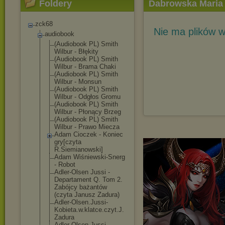
Foldery
Dabrowska Maria 
zck68
Nie ma plików w
audiobook
(Audiobook PL) Smith
Wilbur - Błękity
(Audiobook PL) Smith
Wilbur - Brama Chaki
(Audiobook PL) Smith
Wilbur - Monsun
(Audiobook PL) Smith
Wilbur - Odgłos Gromu
(Audiobook PL) Smith
Wilbur - Płonący Brzeg
(Audiobook PL) Smith
Wilbur - Prawo Miecza
Adam Cioczek - Koniec
gry[czyta
R.Siemianowski
]
Adam Wiśniewski-Sne
rg
- Robot
Adler-Olsen Jussi -
Departament Q. Tom 2.
Zabójcy bażantów
(czyta Janusz Zadura)
Adler-Olsen.Ju
ssi-
Kobieta.w.
klatce.czyt.J.
Zadura
Adler-Olsen.Ju
ssi-