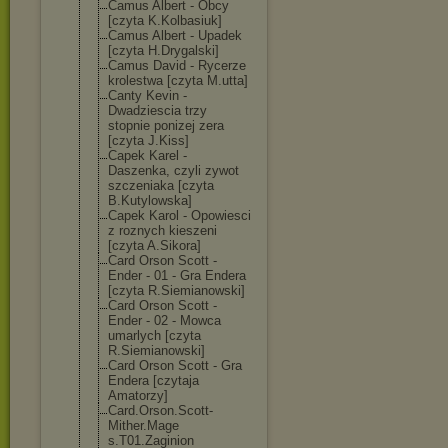
Camus Albert - Obcy
[czyta K.Kolbasiuk]
Camus Albert - Upadek
[czyta H.Drygalski]
Camus David - Rycerze
krolestwa [czyta M.utta]
Canty Kevin -
Dwadziescia trzy
stopnie ponizej zera
[czyta J.Kiss]
Capek Karel -
Daszenka, czyli zywot
szczeniaka [czyta
B.Kutylowska]
Capek Karol - Opowiesci
z roznych kieszeni
[czyta A.Sikora]
Card Orson Scott -
Ender - 01 - Gra Endera
[czyta R.Siemianowski
]
Card Orson Scott -
Ender - 02 - Mowca
umarlych [czyta
R.Siemianowski
]
Card Orson Scott - Gra
Endera [czytaja
Amatorzy]
Card.Orson.Sco
tt-
Mither.Mage
s.T01.Zaginion