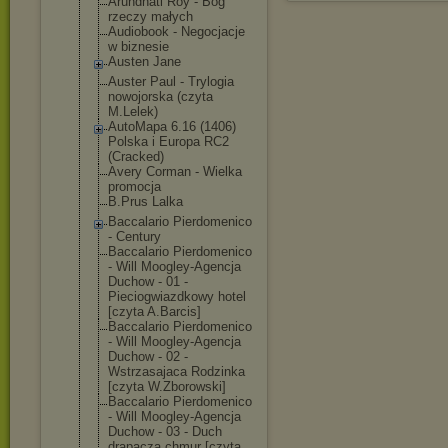
Arundhati Roy - Bóg
rzeczy małych
Audiobook - Negocjacje
w biznesie
Austen Jane
Auster Paul - Trylogia
nowojorska (czyta
M.Lelek)
AutoMapa 6.16 (1406)
Polska i Europa RC2
(Cracked)
Avery Corman - Wielka
promocja
B.Prus Lalka
Baccalario Pierdomenico
- Century
Baccalario Pierdomenico
- Will Moogley-Agencj
a
Duchow - 01 -
Pieciogwiazdko
wy hotel
[czyta A.Barcis]
Baccalario Pierdomenico
- Will Moogley-Agencj
a
Duchow - 02 -
Wstrzasajaca Rodzinka
[czyta W.Zborowski]
Baccalario Pierdomenico
- Will Moogley-Agencj
a
Duchow - 03 - Duch
drapacza chmur [czyta