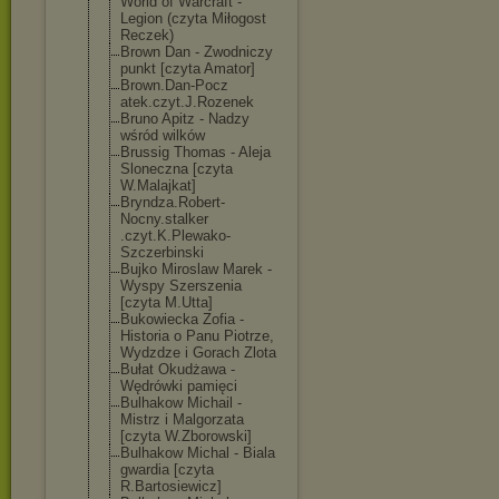
World of Warcraft -
Legion (czyta Miłogost
Reczek)
Brown Dan - Zwodniczy
punkt [czyta Amator]
Brown.Dan-Pocz
atek.czyt.J.Ro
zenek
Bruno Apitz - Nadzy
wśród wilków
Brussig Thomas - Aleja
Sloneczna [czyta
W.Malajkat]
Bryndza.Robert
-
Nocny.stalker
.czyt.K.Plewak
o-
Szczerbinski
Bujko Miroslaw Marek -
Wyspy Szerszenia
[czyta M.Utta]
Bukowiecka Zofia -
Historia o Panu Piotrze,
Wydzdze i Gorach Zlota
Bułat Okudżawa -
Wędrówki pamięci
Bulhakow Michail -
Mistrz i Malgorzata
[czyta W.Zborowski]
Bulhakow Michal - Biala
gwardia [czyta
R.Bartosiewicz
]