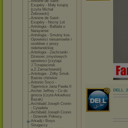
Antoine de Saint-
Exupéry - Mały książę
(czyta Michał
Żebrowski)
Antoine de Saint-
Exupéry - Nocny Lot
Antologia - Ballada o
Narayamie
Antologia - Smutny kos.
Opowieści niesamowite i
osobliwe z prozy
niderlandzkiej
Antologia - Zachcianki -
Dziesiec zmyslowych
opowiesci [czytaja
J.Trzepiecinsk
a,Z.Zamachowsk
i]
Antologia - Żółty Smok.
Baśnie chińskie
Antonio Socci -
Tajemnice Jana Pawła II
DELL_2
Archer Jeffrey - Co do
grosza (czyta Arkadiusz
Bazak)
Archibald Joseph Cronin
- Cytadela
Archibald Joseph Cronin
- Dziennik Północy
Arkadij i Borys
Strugaccy