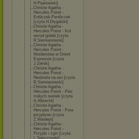
H.Pijanowski]
Christie Agatha -
Hercules Poirot -
Entliczek-Pent
liczek
[czyta H.Drygalski]
Christie Agatha -
Hercules Poirot - Kot
wsrod golebi [czyta
R.Siemianowski
]
Christie Agatha -
Hercules Poirot -
Morderstwo w Orient
Expressie [czyta
J.Zelnik]
Christie Agatha -
Hercules Poirot -
Niedziela na wsi [czyta
R.Siemianowski
]
Christie Agatha -
Hercules Poirot - Piec
malych swinek [czyta
A.Albrecht]
Christie Agatha -
Hercules Poirot - Pora
przyplywu [czyta
Z.Wardejn]
Christie Agatha -
Hercules Poirot -
Przyjdz i zgin [czyta
L.Teleszynski]