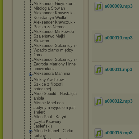
Aleksander Gieysztor -
a000009
.mp3
Mitologia Słowian
Aleksander Krawczuk -
Konstantyn Wielki
Aleksander Krawczuk -
Polska za Nerona
Aleksander Minkowski -
Szaleństwo Majki
a000010
.mp3
Skowron
Aleksander Sołżenicyn -
Wpadło ziarno między
żarna
Aleksander Sołżenicyn -
Zagroda Matriony i inne
opowiadania
a000011
.mp3
Aleksandra Marinina
Aleksy Awdiejew -
Szkice z filozofii
potocznej
Alice Sebold - Nostalgia
anioła
a000012
.mp3
Alistair MacLean -
Jedynym wyjściem jest
śmierć
Allen Paul - Katyń
(czyta Ksawery
Jasieński)
Allende Isabel - Corka
a000015
.mp3
fortuny