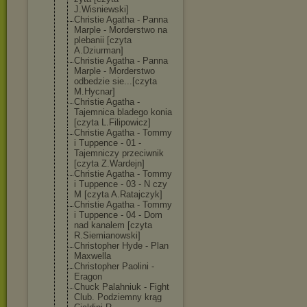
J.Wisniewski]
Christie Agatha - Panna
Marple - Morderstwo na
plebanii [czyta
A.Dziurman]
Christie Agatha - Panna
Marple - Morderstwo
odbedzie sie...[czyta
M.Hycnar]
Christie Agatha -
Tajemnica bladego konia
[czyta L.Filipowicz]
Christie Agatha - Tommy
i Tuppence - 01 -
Tajemniczy przeciwnik
[czyta Z.Wardejn]
Christie Agatha - Tommy
i Tuppence - 03 - N czy
M [czyta A.Ratajczyk]
Christie Agatha - Tommy
i Tuppence - 04 - Dom
nad kanalem [czyta
R.Siemianowski
]
Christopher Hyde - Plan
Maxwella
Christopher Paolini -
Eragon
Chuck Palahniuk - Fight
Club. Podziemny krąg