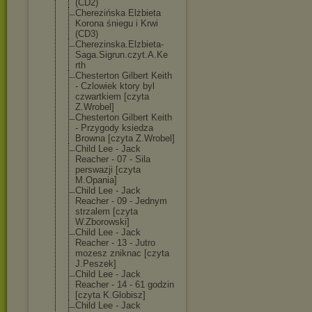
(CD2)
Cherezińska Elżbieta
Korona śniegu i Krwi
(CD3)
Cherezinska.El
zbieta-
Saga.Si
grun.czyt.A.Ke
rth
Chesterton Gilbert Keith
- Czlowiek ktory byl
czwartkiem [czyta
Z.Wrobel]
Chesterton Gilbert Keith
- Przygody ksiedza
Browna [czyta Z.Wrobel]
Child Lee - Jack
Reacher - 07 - Sila
perswazji [czyta
M.Opania]
Child Lee - Jack
Reacher - 09 - Jednym
strzalem [czyta
W.Zborowski]
Child Lee - Jack
Reacher - 13 - Jutro
mozesz zniknac [czyta
J.Peszek]
Child Lee - Jack
Reacher - 14 - 61 godzin
[czyta K.Globisz]
Child Lee - Jack