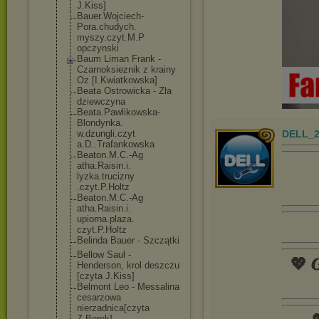
J.Kiss]
Bauer.Wojciech
-
Pora.chudych.
myszy.czyt.M.P
opczynski
Baum Liman Frank -
Czarnoksieznik z krainy
Oz [I.Kwiatkowska
]
Beata Ostrowicka - Zła
dziewczyna
Beata.Pawlikow
ska-
Blondynka.
w.dzungli.czyt
DELL_2
a.D..Trafankow
ska
Beaton.M.C.-Ag
atha.Raisin.i.
lyzka.trucizny
.czyt.P.Holtz
Beaton.M.C.-Ag
atha.Raisin.i.
upiorna.plaza.
czyt.P.Holtz
Belinda Bauer - Szczątki
Bellow Saul -
💖 𝑮
Henderson, krol deszczu
[czyta J.Kiss]
Belmont Leo - Messalina
cesarzowa
nierzadnica[cz
yta
Z.Borek]