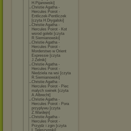
H.Pijanowski]
Christie Agatha -
Hercules Poirot -
Entliczek-Pent
liczek
[czyta H.Drygalski]
Christie Agatha -
Hercules Poirot - Kot
wsrod golebi [czyta
R.Siemianowski
]
Christie Agatha -
Hercules Poirot -
Morderstwo w Orient
Expressie [czyta
J.Zelnik]
Christie Agatha -
Hercules Poirot -
Niedziela na wsi [czyta
R.Siemianowski
]
Christie Agatha -
Hercules Poirot - Piec
malych swinek [czyta
A.Albrecht]
Christie Agatha -
Hercules Poirot - Pora
przyplywu [czyta
Z.Wardejn]
Christie Agatha -
Hercules Poirot -
Przyjdz i zgin [czyta
L.Teleszynski]