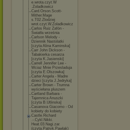
e.wrota.czyt.W
.Zoladkowicz
Card.Orson.Sco
tt-
Mither.Mage
s.T02.Zlodziej
wrot.czyt.W.Zo
ladkowicz
Carlos Ruiz Zafón -
Światła września
Carlson Melody -
Dziennik Nastolatki
[czyta Alina Kaminska]
Carr John Dickson -
Tabakierka cesarza
[czyta K.Jasienski]
Carrell Jennifer Lee -
Wciaz Mnie Przesladuja
[czyta E.Olszowka]
Carter Angela - Madre
dzieci [czyta J.Jedryka]
Carter Brown - Trumna
wyściełana pluszem
Cartland Barbara -
Tajemnica Anuszki
[czyta B.Utlinska]
Casanova Giacomo - Od
kobiety do kobiety
Castle.Richard
.-.Cykl.Nikki.
Heat.03.Nagi.z
ar.
(czyta.Patr
yk.Pawlak)