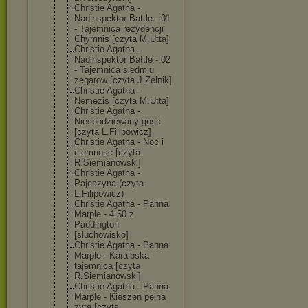
Christie Agatha -
Nadinspektor Battle - 01
- Tajemnica rezydencji
Chymnis [czyta M.Utta]
Christie Agatha -
Nadinspektor Battle - 02
- Tajemnica siedmiu
zegarow [czyta J.Zelnik]
Christie Agatha -
Nemezis [czyta M.Utta]
Christie Agatha -
Niespodziewany gosc
[czyta L.Filipowicz]
Christie Agatha - Noc i
ciemnosc [czyta
R.Siemianowski
]
Christie Agatha -
Pajeczyna (czyta
L.Filipowicz)
Christie Agatha - Panna
Marple - 4.50 z
Paddington
[sluchowisko]
Christie Agatha - Panna
Marple - Karaibska
tajemnica [czyta
R.Siemianowski
]
Christie Agatha - Panna
Marple - Kieszen pelna
zyta [czyta