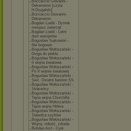
Boccaccio Giovanni -
Dekameron [czyta
H.Drygalski]
Boccaccio.Giov
anni-
Dekameron
Bogdan Loebl - Dymek
mesjasz zwierząt
Bogdan Loebl - Letni
dom wampirów
Bogusław Sujkowski -
Nie bogowie
Bogusław Wołoszański -
Droga do piekła
Bogusław Wołoszański -
II wojna światowa
Bogusław Wołoszański -
Po II wojnie światowej
Bogusław Wołoszański -
Sieć. Ostatni bastion SS
Bogusław Wołoszański -
Straceńcy
Bogusław Wołoszański -
Tajna wojna Churchilla
Bogusław Wołoszański -
Tajna wojna Hitlera
Bogusław Wołoszański -
Twierdza szyfrów
Bogusław Wołoszański -
Wojna, miłość, zdrada
Bohdan Arct - Cyrk