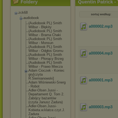
Foldery
Quentin Patrick -
zck68
sortuj według:
audiobook
(Audiobook PL) Smith
a000002
.mp3
Wilbur - Błękity
(Audiobook PL) Smith
Wilbur - Brama Chaki
(Audiobook PL) Smith
Wilbur - Monsun
(Audiobook PL) Smith
Wilbur - Odgłos Gromu
a000004
.mp3
(Audiobook PL) Smith
Wilbur - Płonący Brzeg
(Audiobook PL) Smith
Wilbur - Prawo Miecza
Adam Cioczek - Koniec
gry[czyta
R.Siemianowski
]
a000001
.mp3
Adam Wiśniewski-Sne
rg
- Robot
Adler-Olsen Jussi -
Departament Q. Tom 2.
Zabójcy bażantów
(czyta Janusz Zadura)
Adler-Olsen.Ju
ssi-
a000003
.mp3
Kobieta.w.
klatce.czyt.J.
Zadura
Adler-Olsen.Ju
ssi-