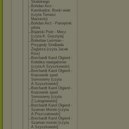
Skalskiego
Bohdan Arct -
Kamikadze. Boski wiatr
(czyta Tomasz
Marzecki)
Bohdan Arct - Pamiętnik
pilota
Bojarski Piotr - Mecz
[czyta K. Gosztyla]
Bolesław Leśmian -
Przygody Sindbada
Żeglarza (czyta Jacek
Kiss)
Borchardt Karol Olgierd -
Kolebka nawigatorow
(czyta A.Szyszkowski)
Borchardt Karol Olgierd -
Krazownik spod
Somosierry [czyta
A.Szyszkowski]
Borchardt Karol Olgierd -
Krazownik spod
Somosierry [czyta
Z.Lutogniewski
]
Borchardt Karol Olgierd -
Szaman Morski [czyta
A.Piszczatowsk
i]
Borchardt Karol Olgierd -
Szaman morski [czyta
A.Szyszkowski]