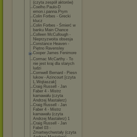
(czyta zespół aktorów)
Coelho.Paulo-D
emon.i.panna.P
rym
Colin Forbes - Grecki
klucz
Colin Forbes - Śmierć w
banku Main Chance
Colleen McCullough -
Nieprzyzwoita obsesja
Constance Heaven -
Piętno Ravensley
Cooper James Fenimore
Cormac McCarthy - To
nie jest kraj dla starych
ludzi
Cornwell Bernard - Piesn
lukow - Azincourt [czyta
L.Wojtaszak]
Craig Russell - Jan
Faber 4 - Mistrz
karnawału (czyta
Andrzej Mastalerz)
Craig Russell - Jan
Faber 4 - Mistrz
karnawału (czyta
Andrzej Mastalerz) 1
Craig Russell - Jan
Fabel 03 -
Zmartwychwstał
y (czyta
Andrzej Mastalerz)