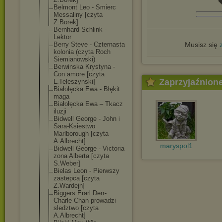

Belmont Leo - Smierc
Messaliny [czyta
Z.Borek]
Bernhard Schlink -
Lektor
Berry Steve - Czternasta
Musisz się
kolonia (czyta Roch
Siemianowski)
Berwinska Krystyna -
Con amore [czyta
Zaprzyjaźnion
L.Teleszynski]
Białołęcka Ewa - Błękit
maga
Białołęcka Ewa – Tkacz
iluzji
Bidwell George - John i
Sara-Ksiestwo
Marlborough [czyta
A.Albrecht]
maryspol1
Bidwell George - Victoria
zona Alberta [czyta
S.Weber]
Bielas Leon - Pierwszy
zastepca [czyta
Z.Wardejn]
Biggers Erarl Derr-
Charle Chan prowadzi
sledztwo [czyta
A.Albrecht]