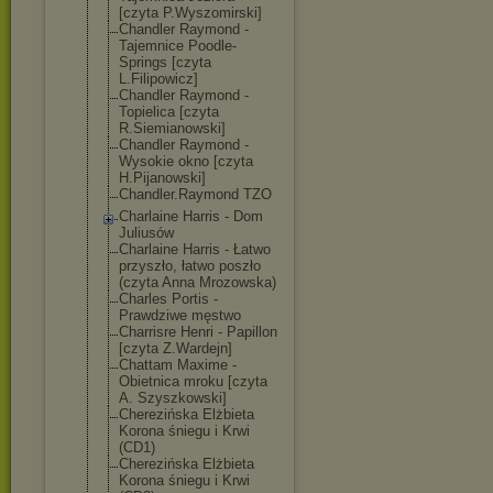
[czyta P.Wyszomirski]
Chandler Raymond -
Tajemnice Poodle-
Springs [czyta
L.Filipowicz]
Chandler Raymond -
Topielica [czyta
R.Siemianowski
]
Chandler Raymond -
Wysokie okno [czyta
H.Pijanowski]
Chandler.Raymo
nd TZO
Charlaine Harris - Dom
Juliusów
Charlaine Harris - Łatwo
przyszło, łatwo poszło
(czyta Anna Mrozowska)
Charles Portis -
Prawdziwe męstwo
Charrisre Henri - Papillon
[czyta Z.Wardejn]
Chattam Maxime -
Obietnica mroku [czyta
A. Szyszkowski]
Cherezińska Elżbieta
Korona śniegu i Krwi
(CD1)
Cherezińska Elżbieta
Korona śniegu i Krwi