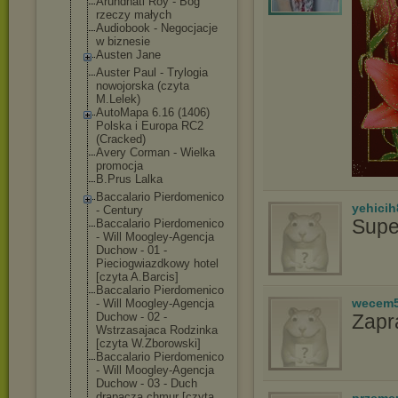
Arundhati Roy - Bóg
rzeczy małych
Audiobook - Negocjacje
w biznesie
Austen Jane
Auster Paul - Trylogia
nowojorska (czyta
M.Lelek)
AutoMapa 6.16 (1406)
Polska i Europa RC2
(Cracked)
Avery Corman - Wielka
promocja
B.Prus Lalka
Baccalario Pierdomenico
yehicih
- Century
Supe
Baccalario Pierdomenico
- Will Moogley-Agencj
a
Duchow - 01 -
Pieciogwiazdko
wy hotel
[czyta A.Barcis]
Baccalario Pierdomenico
wecem
- Will Moogley-Agencj
a
Duchow - 02 -
Zapr
Wstrzasajaca Rodzinka
[czyta W.Zborowski]
Baccalario Pierdomenico
- Will Moogley-Agencj
a
Duchow - 03 - Duch
drapacza chmur [czyta