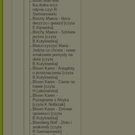
Bilski.Max-Wie
lka.draka.w.Lo
ndynie.czyt.R.
Siemianowski
Binchy Maeve - Noce
deszczu i gwiazd [czyta
E.Kijowska]
Binchy Maeve - Szklane
jezioro [czyta
B.Kutylowska]
Blaszczyszyn Maria -
Jedzta co chceta - nowe
smakowite pomysly na
diete [czyta
B.Kutylowska]
Blixen Karen - Anegdoty
o przeznaczeniu [czyta
B.Kutylowska]
Blixen Karen - Cienie na
trawie [czyta
H.Labonarska]
Blixen Karen -
Pozegnanie z Afryka
[czyta K.Nolbrzak]
Blixen Karen - Zimowe
opowiesci [czyta
B.Kutylowska]
Blomberg Rolf - Zloto i
anakondy [czyta
R.Siemianowski
]