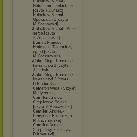
Bulhakow Michal -
Notatki na mankietach
[czyta J.Duriasz]
Bulhakow Michal -
Opowiadania [czyta
M.Sosnowski]
Bulhakow Michal - Psie
serce [czyta
Z.Zapasiewicz]
Burnett Frances
Hodgson - Tajemniczy
ogrod [czyta
M.Komorowska]
Cabot Meg - Pamietnik
ksiezniczki 1 [czyta
J.Jedryka]
Cabot Meg - Pamietnik
ksiezniczki 2 [czyta
H.Kinder-Kiss]
Cameron West - Sztylet
Medyceuszy
Camilleri Andrea -
Cierpliwosc Pajaka
[czyta M.Popczynski]
Camilleri Andrea -
Pensjonat Ewa [czyta
M.Kaczmarska]
Camilleri Andrea -
Sierpniowy zar [czyta
D.Kowalski]