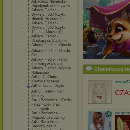
Arkadiusz Niemirski -
Pojedynek detektywów
Arkady Fiedler -
Dywizjon 303 (czyta
Hentyk Pijanowski)
Arkady Fiedler -
Dywizjon 303 (czyta
Tomasz Marzecki)
Arkady Fiedler -
Dziękuję ci, kapitanie
Arkady Fiedler - Orinoko
Arkady Fiedler - Rio de
Oro
Arkady Fiedler - Ryby
śpiewają w Ukajali
Arkady Fiedler - Wyspa
Chomikowe r
Robinsona
Arthur C. Clarke -
Kowboje oceanu
stopa7
Arthur Conan Doyle
CZA
Arthur Hailey - Port
lotniczy
Artur Baniewicz - Gdzie
księżniczek brak
cnotliwych
wagner
Artur Baniewicz -
Pogrzeb czarownicy
Artur Baniewicz -
Smoczy pazur