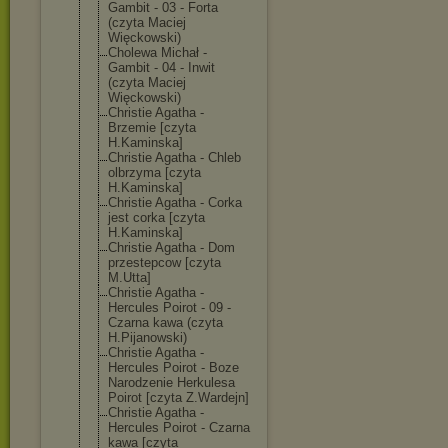
Gambit - 03 - Forta
(czyta Maciej
Więckowski)
Cholewa Michał -
Gambit - 04 - Inwit
(czyta Maciej
Więckowski)
Christie Agatha -
Brzemie [czyta
H.Kaminska]
Christie Agatha - Chleb
olbrzyma [czyta
H.Kaminska]
Christie Agatha - Corka
jest corka [czyta
H.Kaminska]
Christie Agatha - Dom
przestepcow [czyta
M.Utta]
Christie Agatha -
Hercules Poirot - 09 -
Czarna kawa (czyta
H.Pijanowski)
Christie Agatha -
Hercules Poirot - Boze
Narodzenie Herkulesa
Poirot [czyta Z.Wardejn]
Christie Agatha -
Hercules Poirot - Czarna
kawa [czyta