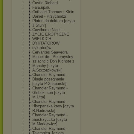
Castle.Richard
-
Fala.upalu
Cathcart Thomas i Klein
Daniel - Przychodzi
Platon do doktora [czyta
J.Stuhr]
Cawthorne Nigel -
ŻYCIE EROTYCZNE
WIELKICH
DYKTATORÓW
dyktatorów
Cervantes Saavedra
Miguel de - Przemyslny
szlachcic Don Kichote z
Manchy [czyta
A.Szczepkowski
]
Chandler Raymond -
Dlugie pozegnanie
[czyta P.Gasparski]
Chandler Raymond -
Gleboki sen [czyta
M.Utta]
Chandler Raymond -
Hiszpanska krew [czyta
R.Nadrowski]
Chandler Raymond -
Siostrzyczka [czyta
M.Markiewicz]
Chandler Raymond -
Tajemnica Jeziora