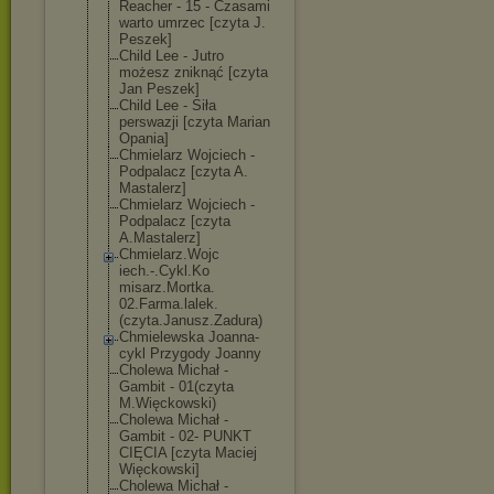
Reacher - 15 - Czasami
warto umrzec [czyta J.
Peszek]
Child Lee - Jutro
możesz zniknąć [czyta
Jan Peszek]
Child Lee - Siła
perswazji [czyta Marian
Opania]
Chmielarz Wojciech -
Podpalacz [czyta A.
Mastalerz]
Chmielarz Wojciech -
Podpalacz [czyta
A.Mastalerz]
Chmielarz.Wojc
iech.-.Cykl.Ko
misarz.Mortka.
02.Farma.lalek
.
(czyta.Janusz
.Zadura)
Chmielewska Joanna-
cykl Przygody Joanny
Cholewa Michał -
Gambit - 01(czyta
M.Więckowski)
Cholewa Michał -
Gambit - 02- PUNKT
CIĘCIA [czyta Maciej
Więckowski]
Cholewa Michał -