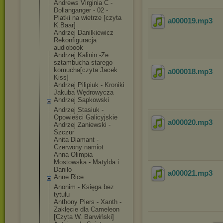
Andrews Virginia C -
Dollanganger - 02 -
Platki na wietrze [czyta
a000019
.mp3
K.Baar]
Andrzej Danilkiewicz
Rekonfiguracja
audiobook
Andrzej Kalinin -Ze
sztambucha starego
komucha[czyta Jacek
a000018
.mp3
Kiss]
Andrzej Pilipiuk - Kroniki
Jakuba Wędrowycza
Andrzej Sapkowski
Andrzej Stasiuk -
Opowieści Galicyjskie
a000020
.mp3
Andrzej Zaniewski -
Szczur
Anita Diamant -
Czerwony namiot
Anna Olimpia
Mostowska - Matylda i
Daniło
a000021
.mp3
Anne Rice
Anonim - Księga bez
tytułu
Anthony Piers - Xanth -
Zaklęcie dla Cameleon
[Czyta W. Barwiński]