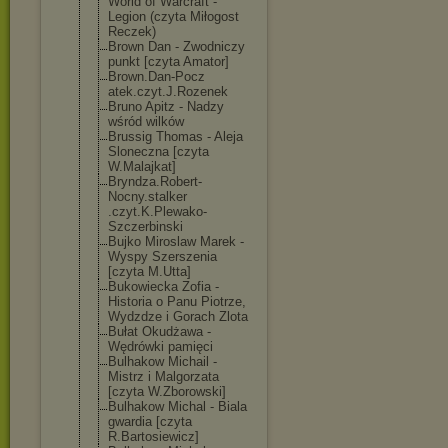
World of Warcraft -
Legion (czyta Miłogost
Reczek)
Brown Dan - Zwodniczy
punkt [czyta Amator]
Brown.Dan-Pocz
atek.czyt.J.Ro
zenek
Bruno Apitz - Nadzy
wśród wilków
Brussig Thomas - Aleja
Sloneczna [czyta
W.Malajkat]
Bryndza.Robert
-
Nocny.stalker
.czyt.K.Plewak
o-
Szczerbinski
Bujko Miroslaw Marek -
Wyspy Szerszenia
[czyta M.Utta]
Bukowiecka Zofia -
Historia o Panu Piotrze,
Wydzdze i Gorach Zlota
Bułat Okudżawa -
Wędrówki pamięci
Bulhakow Michail -
Mistrz i Malgorzata
[czyta W.Zborowski]
Bulhakow Michal - Biala
gwardia [czyta
R.Bartosiewicz
]