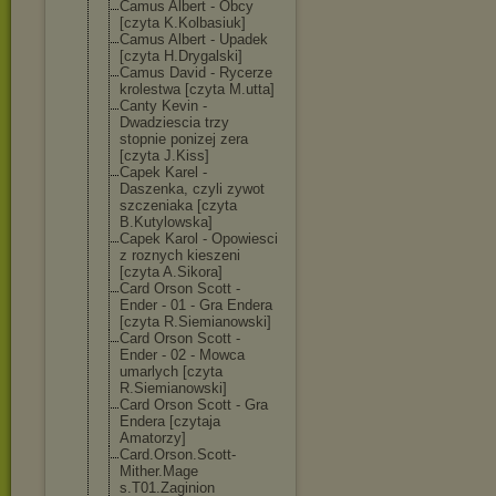
Camus Albert - Obcy
[czyta K.Kolbasiuk]
Camus Albert - Upadek
[czyta H.Drygalski]
Camus David - Rycerze
krolestwa [czyta M.utta]
Canty Kevin -
Dwadziescia trzy
stopnie ponizej zera
[czyta J.Kiss]
Capek Karel -
Daszenka, czyli zywot
szczeniaka [czyta
B.Kutylowska]
Capek Karol - Opowiesci
z roznych kieszeni
[czyta A.Sikora]
Card Orson Scott -
Ender - 01 - Gra Endera
[czyta R.Siemianowski
]
Card Orson Scott -
Ender - 02 - Mowca
umarlych [czyta
R.Siemianowski
]
Card Orson Scott - Gra
Endera [czytaja
Amatorzy]
Card.Orson.Sco
tt-
Mither.Mage
s.T01.Zaginion