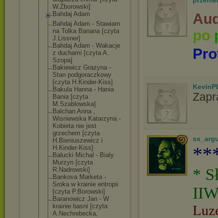
przeme
W.Zborowski]
Bahdaj Adam
Aud
Bahdaj Adam - Stawiam
na Tolka Banana [czyta
po
J.Lissner]
Bahdaj Adam - Wakacje
Pro
z duchami [czyta A.
Szopa]
Bakiewicz Grazyna -
Stan podgoraczkowy
[czyta H.Kinder-Kiss]
KevinP
Bakula Hanna - Hania
Zapr
Bania [czyta
M.Szablowska]
Balchan Anna ,
Wisniewska Katarzyna -
Kobieta nie jest
grzechem [czyta
ss_arg
H.Bieniuszewic
z i
**
H.Kinder-Kiss]
Balucki Michal - Bialy
Murzyn [czyta
* S
R.Nadrowski]
Bankova Marketa -
Sroka w krainie entropii
IIW
[czyta P.Borowski]
Baranowicz Jan - W
krainie basni [czyta
Luz
A.Nechrebecka,