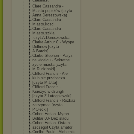
Cialdini.R
Clare Cassandra -
Miasto popiołów (czyta
Anna Dereszowska)
Clare.Cassandr
a-
Miasto.kosci
Clare.Cassandr
a-
Miasto.szkla
.czyt.A.Deresz
owska
Clarke Arthur C - Wyspa
Delfinow [czyta
A.Barcis]
Clarke Stephen - Paryz
na widelcu - Sekretne
zycie miasta [czyta
M.Rudzinski]
Clifford Francis - Ale
klub nie przebacza
[czyta M.Utta]
Clifford Francis -
Ksiezyc w dzungli
[czyta Z.Lutogniewski
]
Clifford Francis - Rozkaz
zatrzymac [czyta
P.Olecki]
Coben Harlan -Myron
Bolitar 03- Bez śladu
Coben Harlan- Ostatni
szczegół Czyta amator
Coelho Paulo - Alchemik