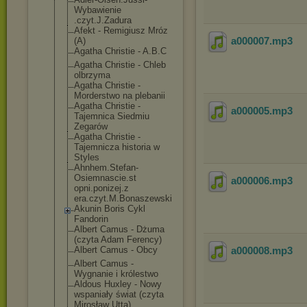
Wybawienie
.czyt.J.Zadura
Afekt - Remigiusz Mróz
a000007
.mp3
(A)
Agatha Christie - A.B.C
Agatha Christie - Chleb
olbrzyma
Agatha Christie -
Morderstwo na plebanii
Agatha Christie -
a000005
.mp3
Tajemnica Siedmiu
Zegarów
Agatha Christie -
Tajemnicza historia w
Styles
Ahnhem.Stefan-
Osiemnascie.st
a000006
.mp3
opni.ponizej.z
era.czyt.M.Bon
aszewski
Akunin Boris Cykl
Fandorin
Albert Camus - Dżuma
(czyta Adam Ferency)
Albert Camus - Obcy
a000008
.mp3
Albert Camus -
Wygnanie i królestwo
Aldous Huxley - Nowy
wspaniały świat (czyta
Mirosław Utta)