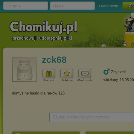
Chomik
Hasło
zapomniałem
zck68
Zbyszek
widziany: 18.05.2
Prezent
Ulubiony
Wiadomość
Szukaj plików na tym chomiku