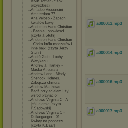
Alvin Toffler - Szok
przyszłości
Amadeo Visconsini -
Amsterdam 77
Ana Veloso - Zapach
kwiatów kawy
a000013
.mp3
Andersen Hans Christian
- Basnie i opowiesci
[czyta J.Stuhr]
Andersen Hans Christian
- Córka króla moczarów i
inne bajki (czyta Jerzy
a000014
.mp3
Stuhr)
André Gide - Lochy
Watykanu
Andrew J. Hartley -
Maska Atreusza
Andrew Lane - Młody
Sherlock Holmes.
a000016
.mp3
Zabójcza chmura
Andrew Matthews -
Bądź przyjacielem i żyj
wśród przyjaciół
Andrews Virginia C - A
jeśli ciernie [czyta
P.Sadowski]
a000017
.mp3
Andrews Virginia C -
Dollanganger - 01 -
Kwiaty na poddaszu
[czyta K.Baar]