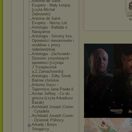
Antoine de Saint-
Exupéry - Mały książę
(czyta Michał
Żebrowski)
Odt
Antoine de Saint-
fo
Exupéry - Nocny Lot
Antologia - Ballada o
Narayamie
Antologia - Smutny kos.
Opowieści niesamowite i
osobliwe z prozy
niderlandzkiej
Antologia - Zachcianki -
Dziesiec zmyslowych
opowiesci [czytaja
J.Trzepiecinsk
a,Z.Zamachowsk
i]
Antologia - Żółty Smok.
Baśnie chińskie
Antonio Socci -
Tajemnice Jana Pawła II
Archer Jeffrey - Co do
grosza (czyta Arkadiusz
Bazak)
Archibald Joseph Cronin
- Cytadela
Archibald Joseph Cronin
- Dziennik Północy
Arkadij i Borys
Strugaccy