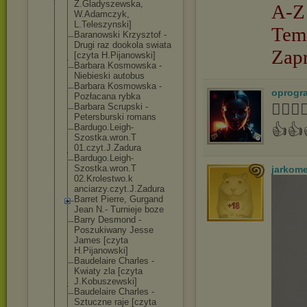
Z.Gladyszewska
,
A-Z
W.Adamczyk,
L.Teleszynski]
Tem
Baranowski Krzysztof -
Drugi raz dookola swiata
Zap
[czyta H.Pijanowski]
Barbara Kosmowska -
Niebieski autobus
Barbara Kosmowska -
oprogr
Pozłacana rybka
👍🏻
Barbara Scrupski -
Petersburski romans
👍👍
Bardugo.Leigh-
Szostka.wron.T
01.czyt.J.Zadu
ra
Bardugo.Leigh-
Szostka.wron.T
jarkom
02.Krolestwo.k
anciarzy.czyt.
J.Zadura
Barret Pierre, Gurgand
Jean N.- Turnieje boze
Barry Desmond -
Poszukiwany Jesse
James [czyta
H.Pijanowski]
Baudelaire Charles -
Kwiaty zla [czyta
J.Kobuszewski]
Baudelaire Charles -
Sztuczne raje [czyta