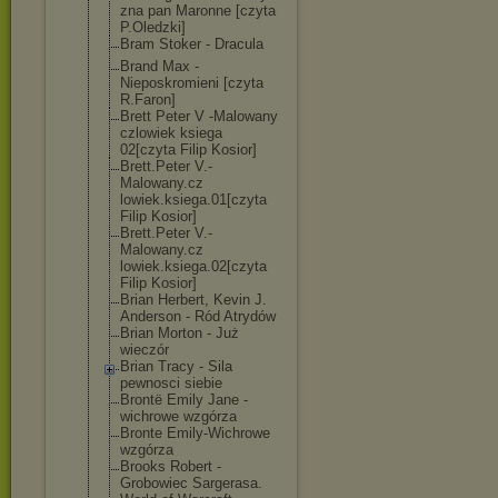
zna pan Maronne [czyta
P.Oledzki]
Bram Stoker - Dracula
Brand Max -
Nieposkromieni [czyta
R.Faron]
Brett Peter V -Malowany
czlowiek ksiega
02[czyta Filip Kosior]
Brett.Peter V.-
Malowany.cz
lowiek.ksiega.
01[czyta
Filip Kosior]
Brett.Peter V.-
Malowany.cz
lowiek.ksiega.
02[czyta
Filip Kosior]
Brian Herbert, Kevin J.
Anderson - Ród Atrydów
Brian Morton - Już
wieczór
Brian Tracy - Sila
pewnosci siebie
Brontë Emily Jane -
wichrowe wzgórza
Bronte Emily-Wichrowe
wzgórza
Brooks Robert -
Grobowiec Sargerasa.