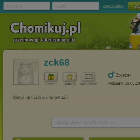
Chomik
Hasło
zapomniałem
zck68
Zbyszek
widziany: 18.05.2
Prezent
Ulubiony
Wiadomość
Szukaj plików na tym chomiku