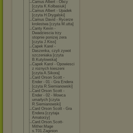
Camus Albert - Obcy
[czyta K.Kolbasiuk]
Camus Albert - Upadek
[czyta H.Drygalski]
Camus David - Rycerze
krolestwa [czyta M.utta]
Canty Kevin -
Dwadziescia trzy
stopnie ponizej zera
[czyta J.Kiss]
Capek Karel -
Daszenka, czyli zywot
szczeniaka [czyta
B.Kutylowska]
Capek Karol - Opowiesci
z roznych kieszeni
[czyta A.Sikora]
Card Orson Scott -
Ender - 01 - Gra Endera
[czyta R.Siemianowski
]
Card Orson Scott -
Ender - 02 - Mowca
umarlych [czyta
R.Siemianowski
]
Card Orson Scott - Gra
Endera [czytaja
Amatorzy]
Card.Orson.Sco
tt-
Mither.Mage
s.T01.Zaginion