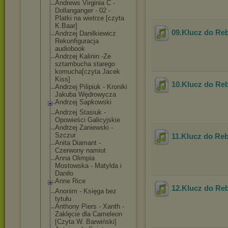
Andrews Virginia C -
Dollanganger - 02 -
Platki na wietrze [czyta
K.Baar]
09.Klucz do Re
Andrzej Danilkiewicz
Rekonfiguracja
audiobook
Andrzej Kalinin -Ze
sztambucha starego
komucha[czyta Jacek
Kiss]
10.Klucz do Re
Andrzej Pilipiuk - Kroniki
Jakuba Wędrowycza
Andrzej Sapkowski
Andrzej Stasiuk -
Opowieści Galicyjskie
Andrzej Zaniewski -
Szczur
11.Klucz do Reb
Anita Diamant -
Czerwony namiot
Anna Olimpia
Mostowska - Matylda i
Daniło
Anne Rice
12.Klucz do Re
Anonim - Księga bez
tytułu
Anthony Piers - Xanth -
Zaklęcie dla Cameleon
[Czyta W. Barwiński]