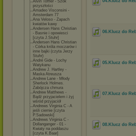
04.Klucz do Re
Alvin Toffler - Szok
przyszłości
Amadeo Visconsini -
Amsterdam 77
Ana Veloso - Zapach
kwiatów kawy
Andersen Hans Christian
06.Klucz do Re
- Basnie i opowiesci
[czyta J.Stuhr]
Andersen Hans Christian
- Córka króla moczarów i
inne bajki (czyta Jerzy
Stuhr)
André Gide - Lochy
05.Klucz do Re
Watykanu
Andrew J. Hartley -
Maska Atreusza
Andrew Lane - Młody
Sherlock Holmes.
Zabójcza chmura
Andrew Matthews -
07.Klucz do Re
Bądź przyjacielem i żyj
wśród przyjaciół
Andrews Virginia C - A
jeśli ciernie [czyta
P.Sadowski]
Andrews Virginia C -
Dollanganger - 01 -
08.Klucz do Re
Kwiaty na poddaszu
[czyta K.Baar]