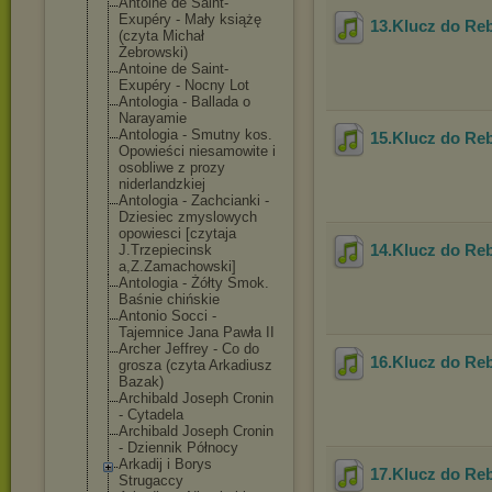
Antoine de Saint-
Exupéry - Mały książę
13.Klucz do Re
(czyta Michał
Żebrowski)
Antoine de Saint-
Exupéry - Nocny Lot
Antologia - Ballada o
Narayamie
Antologia - Smutny kos.
15.Klucz do Re
Opowieści niesamowite i
osobliwe z prozy
niderlandzkiej
Antologia - Zachcianki -
Dziesiec zmyslowych
opowiesci [czytaja
14.Klucz do Re
J.Trzepiecinsk
a,Z.Zamachowsk
i]
Antologia - Żółty Smok.
Baśnie chińskie
Antonio Socci -
Tajemnice Jana Pawła II
Archer Jeffrey - Co do
16.Klucz do Re
grosza (czyta Arkadiusz
Bazak)
Archibald Joseph Cronin
- Cytadela
Archibald Joseph Cronin
- Dziennik Północy
Arkadij i Borys
17.Klucz do Re
Strugaccy