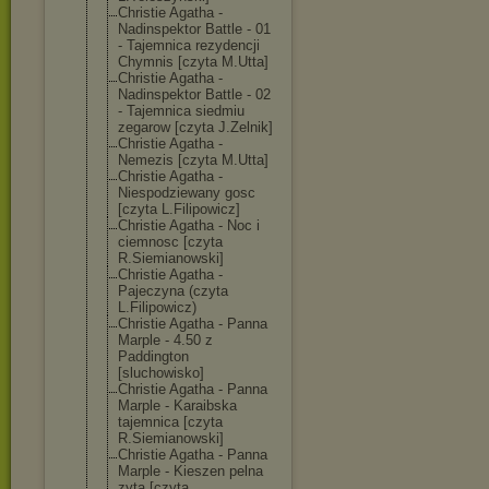
Christie Agatha -
Nadinspektor Battle - 01
- Tajemnica rezydencji
Chymnis [czyta M.Utta]
Christie Agatha -
Nadinspektor Battle - 02
- Tajemnica siedmiu
zegarow [czyta J.Zelnik]
Christie Agatha -
Nemezis [czyta M.Utta]
Christie Agatha -
Niespodziewany gosc
[czyta L.Filipowicz]
Christie Agatha - Noc i
ciemnosc [czyta
R.Siemianowski
]
Christie Agatha -
Pajeczyna (czyta
L.Filipowicz)
Christie Agatha - Panna
Marple - 4.50 z
Paddington
[sluchowisko]
Christie Agatha - Panna
Marple - Karaibska
tajemnica [czyta
R.Siemianowski
]
Christie Agatha - Panna
Marple - Kieszen pelna
zyta [czyta