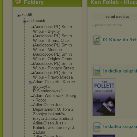
Foldery
Ken Follett - Klu
zck68
sortuj według:
audiobook
« poprzednia strona
(Audiobook PL) Smith
Wilbur - Błękity
(Audiobook PL) Smith
01.Klucz do Re
Wilbur - Brama Chaki
(Audiobook PL) Smith
Wilbur - Monsun
(Audiobook PL) Smith
Wilbur - Odgłos Gromu
(Audiobook PL) Smith
Wilbur - Płonący Brzeg
!okładka książki
(Audiobook PL) Smith
Wilbur - Prawo Miecza
Adam Cioczek - Koniec
gry[czyta
R.Siemianowski
]
Adam Wiśniewski-Sne
rg
- Robot
Adler-Olsen Jussi -
Departament Q. Tom 2.
Zabójcy bażantów
(czyta Janusz Zadura)
Adler-Olsen.Ju
ssi-
!okładka książki
Kobieta.w.
klatce.czyt.J.
Zadura
Adler-Olsen.Ju
ssi-