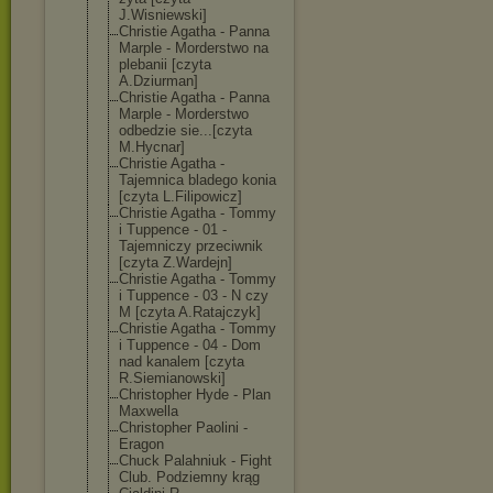
J.Wisniewski]
Christie Agatha - Panna
Marple - Morderstwo na
plebanii [czyta
A.Dziurman]
Christie Agatha - Panna
Marple - Morderstwo
odbedzie sie...[czyta
M.Hycnar]
Christie Agatha -
Tajemnica bladego konia
[czyta L.Filipowicz]
Christie Agatha - Tommy
i Tuppence - 01 -
Tajemniczy przeciwnik
[czyta Z.Wardejn]
Christie Agatha - Tommy
i Tuppence - 03 - N czy
M [czyta A.Ratajczyk]
Christie Agatha - Tommy
i Tuppence - 04 - Dom
nad kanalem [czyta
R.Siemianowski
]
Christopher Hyde - Plan
Maxwella
Christopher Paolini -
Eragon
Chuck Palahniuk - Fight
Club. Podziemny krąg