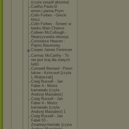
(czyta zespół aktorów)
Coelho.Paulo-D
emon.i.panna.P
rym
Colin Forbes - Grecki
klucz
Colin Forbes - Śmierć w
banku Main Chance
Colleen McCullough -
Nieprzyzwoita obsesja
Constance Heaven -
Piętno Ravensley
Cooper James Fenimore
Cormac McCarthy - To
nie jest kraj dla starych
ludzi
Cornwell Bernard - Piesn
lukow - Azincourt [czyta
L.Wojtaszak]
Craig Russell - Jan
Faber 4 - Mistrz
karnawału (czyta
Andrzej Mastalerz)
Craig Russell - Jan
Faber 4 - Mistrz
karnawału (czyta
Andrzej Mastalerz) 1
Craig Russell - Jan
Fabel 03 -
Zmartwychwstał
y (czyta
Andrzej Mastalerz)