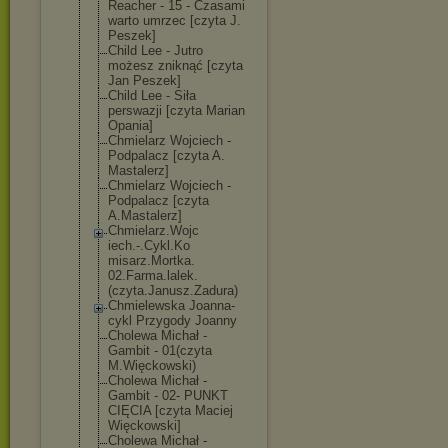
Reacher - 15 - Czasami
warto umrzec [czyta J.
Peszek]
Child Lee - Jutro
możesz zniknąć [czyta
Jan Peszek]
Child Lee - Siła
perswazji [czyta Marian
Opania]
Chmielarz Wojciech -
Podpalacz [czyta A.
Mastalerz]
Chmielarz Wojciech -
Podpalacz [czyta
A.Mastalerz]
Chmielarz.Wojc
iech.-.Cykl.Ko
misarz.Mortka.
02.Farma.lalek
.
(czyta.Janusz
.Zadura)
Chmielewska Joanna-
cykl Przygody Joanny
Cholewa Michał -
Gambit - 01(czyta
M.Więckowski)
Cholewa Michał -
Gambit - 02- PUNKT
CIĘCIA [czyta Maciej
Więckowski]
Cholewa Michał -