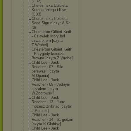
(CD2)
Cherezińska Elżbieta
Korona śniegu i Krwi
(CD3)
Cherezinska.El
zbieta-
Saga.Si
grun.czyt.A.Ke
rth
Chesterton Gilbert Keith
- Czlowiek ktory byl
czwartkiem [czyta
Z.Wrobel]
Chesterton Gilbert Keith
- Przygody ksiedza
Browna [czyta Z.Wrobel]
Child Lee - Jack
Reacher - 07 - Sila
perswazji [czyta
M.Opania]
Child Lee - Jack
Reacher - 09 - Jednym
strzalem [czyta
W.Zborowski]
Child Lee - Jack
Reacher - 13 - Jutro
mozesz zniknac [czyta
J.Peszek]
Child Lee - Jack
Reacher - 14 - 61 godzin
[czyta K.Globisz]
Child Lee - Jack