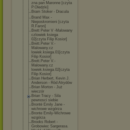
zna pan Maronne [czyta
P.Oledzki]
Bram Stoker - Dracula
Brand Max -
Nieposkromieni [czyta
R.Faron]
Brett Peter V -Malowany
czlowiek ksiega
02[czyta Filip Kosior]
Brett.Peter V.-
Malowany.cz
lowiek.ksiega.
01[czyta
Filip Kosior]
Brett.Peter V.-
Malowany.cz
lowiek.ksiega.
02[czyta
Filip Kosior]
Brian Herbert, Kevin J.
Anderson - Ród Atrydów
Brian Morton - Już
wieczór
Brian Tracy - Sila
pewnosci siebie
Brontë Emily Jane -
wichrowe wzgórza
Bronte Emily-Wichrowe
wzgórza
Brooks Robert -
Grobowiec Sargerasa.