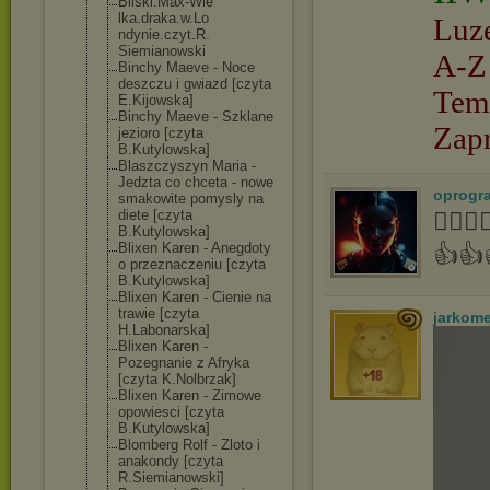
Bilski.Max-Wie
lka.draka.w.Lo
Luz
ndynie.czyt.R.
Siemianowski
A-Z
Binchy Maeve - Noce
deszczu i gwiazd [czyta
Tem
E.Kijowska]
Binchy Maeve - Szklane
Zap
jezioro [czyta
B.Kutylowska]
Blaszczyszyn Maria -
Jedzta co chceta - nowe
oprogr
smakowite pomysly na
diete [czyta
👍🏻
B.Kutylowska]
Blixen Karen - Anegdoty
👍👍
o przeznaczeniu [czyta
B.Kutylowska]
Blixen Karen - Cienie na
trawie [czyta
jarkom
H.Labonarska]
Blixen Karen -
Pozegnanie z Afryka
[czyta K.Nolbrzak]
Blixen Karen - Zimowe
opowiesci [czyta
B.Kutylowska]
Blomberg Rolf - Zloto i
anakondy [czyta
R.Siemianowski
]