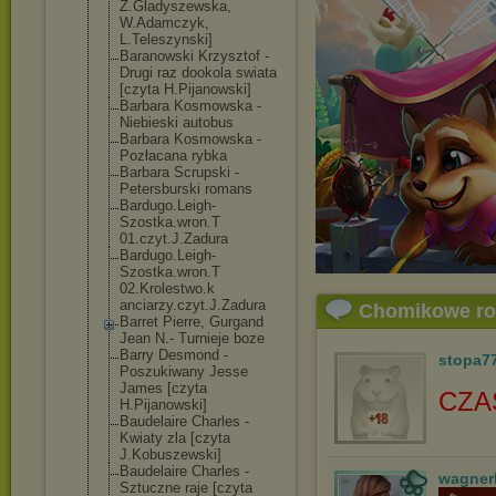
Z.Gladyszewska
,
W.Adamczyk,
L.Teleszynski]
Baranowski Krzysztof -
Drugi raz dookola swiata
[czyta H.Pijanowski]
Barbara Kosmowska -
Niebieski autobus
Barbara Kosmowska -
Pozłacana rybka
Barbara Scrupski -
Petersburski romans
Bardugo.Leigh-
Szostka.wron.T
01.czyt.J.Zadu
ra
Bardugo.Leigh-
Szostka.wron.T
02.Krolestwo.k
anciarzy.czyt.
J.Zadura
Chomikowe r
Barret Pierre, Gurgand
Jean N.- Turnieje boze
Barry Desmond -
stopa7
Poszukiwany Jesse
James [czyta
CZA
H.Pijanowski]
Baudelaire Charles -
Kwiaty zla [czyta
J.Kobuszewski]
Baudelaire Charles -
wagner
Sztuczne raje [czyta