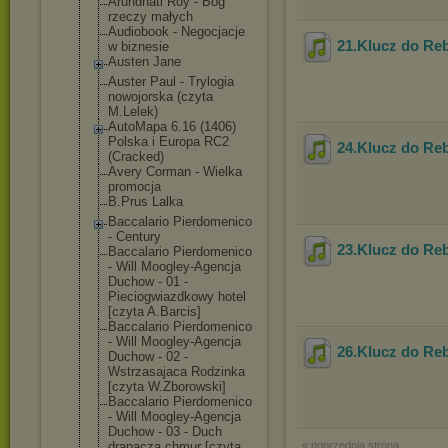
Arundhati Roy - Bóg
rzeczy małych
Audiobook - Negocjacje
21.Klucz do Re
w biznesie
Austen Jane
Auster Paul - Trylogia
nowojorska (czyta
M.Lelek)
AutoMapa 6.16 (1406)
Polska i Europa RC2
24.Klucz do Re
(Cracked)
Avery Corman - Wielka
promocja
B.Prus Lalka
Baccalario Pierdomenico
- Century
23.Klucz do Re
Baccalario Pierdomenico
- Will Moogley-Agencj
a
Duchow - 01 -
Pieciogwiazdko
wy hotel
[czyta A.Barcis]
Baccalario Pierdomenico
- Will Moogley-Agencj
a
26.Klucz do Re
Duchow - 02 -
Wstrzasajaca Rodzinka
[czyta W.Zborowski]
Baccalario Pierdomenico
- Will Moogley-Agencj
a
Duchow - 03 - Duch
drapacza chmur [czyta
« poprzednia strona