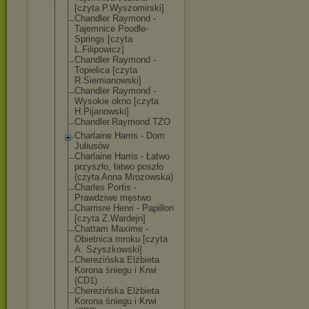
[czyta P.Wyszomirski]
Chandler Raymond -
Tajemnice Poodle-
Springs [czyta
L.Filipowicz]
Chandler Raymond -
Topielica [czyta
R.Siemianowski
]
Chandler Raymond -
Wysokie okno [czyta
H.Pijanowski]
Chandler.Raymo
nd TZO
Charlaine Harris - Dom
Juliusów
Charlaine Harris - Łatwo
przyszło, łatwo poszło
(czyta Anna Mrozowska)
Charles Portis -
Prawdziwe męstwo
Charrisre Henri - Papillon
[czyta Z.Wardejn]
Chattam Maxime -
Obietnica mroku [czyta
A. Szyszkowski]
Cherezińska Elżbieta
Korona śniegu i Krwi
(CD1)
Cherezińska Elżbieta
Korona śniegu i Krwi