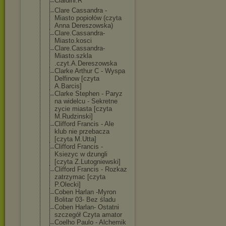
Cialdini.R
Clare Cassandra -
Miasto popiołów (czyta
Anna Dereszowska)
Clare.Cassandr
a-
Miasto.kosci
Clare.Cassandr
a-
Miasto.szkla
.czyt.A.Deresz
owska
Clarke Arthur C - Wyspa
Delfinow [czyta
A.Barcis]
Clarke Stephen - Paryz
na widelcu - Sekretne
zycie miasta [czyta
M.Rudzinski]
Clifford Francis - Ale
klub nie przebacza
[czyta M.Utta]
Clifford Francis -
Ksiezyc w dzungli
[czyta Z.Lutogniewski
]
Clifford Francis - Rozkaz
zatrzymac [czyta
P.Olecki]
Coben Harlan -Myron
Bolitar 03- Bez śladu
Coben Harlan- Ostatni
szczegół Czyta amator
Coelho Paulo - Alchemik