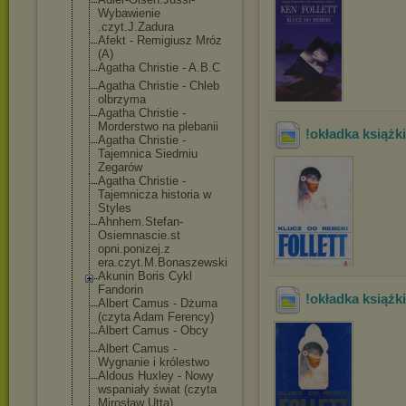
Wybawienie
.czyt.J.Zadura
Afekt - Remigiusz Mróz
(A)
Agatha Christie - A.B.C
Agatha Christie - Chleb
olbrzyma
Agatha Christie -
Morderstwo na plebanii
!okładka książk
Agatha Christie -
Tajemnica Siedmiu
Zegarów
Agatha Christie -
Tajemnicza historia w
Styles
Ahnhem.Stefan-
Osiemnascie.st
opni.ponizej.z
era.czyt.M.Bon
aszewski
Akunin Boris Cykl
Fandorin
!okładka książk
Albert Camus - Dżuma
(czyta Adam Ferency)
Albert Camus - Obcy
Albert Camus -
Wygnanie i królestwo
Aldous Huxley - Nowy
wspaniały świat (czyta
Mirosław Utta)