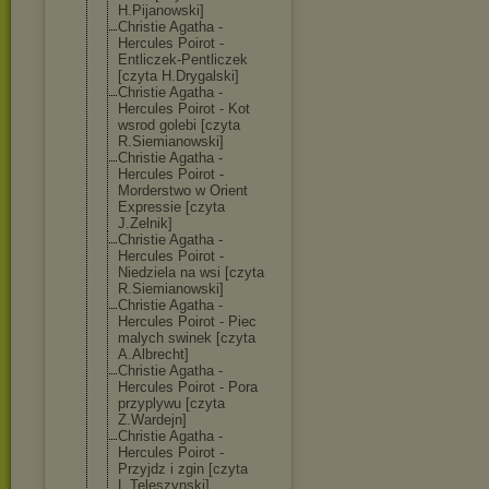
H.Pijanowski]
Christie Agatha -
Hercules Poirot -
Entliczek-Pent
liczek
[czyta H.Drygalski]
Christie Agatha -
Hercules Poirot - Kot
wsrod golebi [czyta
R.Siemianowski
]
Christie Agatha -
Hercules Poirot -
Morderstwo w Orient
Expressie [czyta
J.Zelnik]
Christie Agatha -
Hercules Poirot -
Niedziela na wsi [czyta
R.Siemianowski
]
Christie Agatha -
Hercules Poirot - Piec
malych swinek [czyta
A.Albrecht]
Christie Agatha -
Hercules Poirot - Pora
przyplywu [czyta
Z.Wardejn]
Christie Agatha -
Hercules Poirot -
Przyjdz i zgin [czyta
L.Teleszynski]