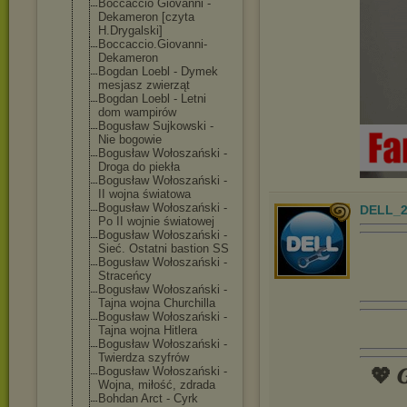
Boccaccio Giovanni -
Dekameron [czyta
H.Drygalski]
Boccaccio.Giov
anni-
Dekameron
Bogdan Loebl - Dymek
mesjasz zwierząt
Bogdan Loebl - Letni
dom wampirów
Bogusław Sujkowski -
Nie bogowie
Bogusław Wołoszański -
Droga do piekła
Bogusław Wołoszański -
II wojna światowa
Bogusław Wołoszański -
DELL_2
Po II wojnie światowej
Bogusław Wołoszański -
Sieć. Ostatni bastion SS
Bogusław Wołoszański -
Straceńcy
Bogusław Wołoszański -
Tajna wojna Churchilla
Bogusław Wołoszański -
Tajna wojna Hitlera
Bogusław Wołoszański -
Twierdza szyfrów
Bogusław Wołoszański -
💖 𝑮
Wojna, miłość, zdrada
Bohdan Arct - Cyrk