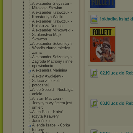
Aleksander Gieysztor -
Mitologia Słowian
Aleksander Krawczuk -
Konstantyn Wielki
!okładka książk
Aleksander Krawczuk -
Polska za Nerona
Aleksander Minkowski -
Szaleństwo Majki
Skowron
Aleksander Sołżenicyn -
Wpadło ziarno między
żarna
Aleksander Sołżenicyn -
Zagroda Matriony i inne
opowiadania
Aleksandra Marinina
02.Klucz do Re
Aleksy Awdiejew -
Szkice z filozofii
potocznej
Alice Sebold - Nostalgia
anioła
Alistair MacLean -
Jedynym wyjściem jest
03.Klucz do Re
śmierć
Allen Paul - Katyń
(czyta Ksawery
Jasieński)
Allende Isabel - Corka
fortuny