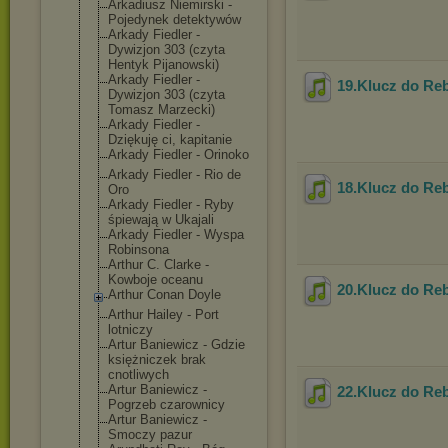
Arkadiusz Niemirski -
Pojedynek detektywów
Arkady Fiedler -
Dywizjon 303 (czyta
Hentyk Pijanowski)
Arkady Fiedler -
19.Klucz do Re
Dywizjon 303 (czyta
Tomasz Marzecki)
Arkady Fiedler -
Dziękuję ci, kapitanie
Arkady Fiedler - Orinoko
Arkady Fiedler - Rio de
18.Klucz do Re
Oro
Arkady Fiedler - Ryby
śpiewają w Ukajali
Arkady Fiedler - Wyspa
Robinsona
Arthur C. Clarke -
Kowboje oceanu
20.Klucz do Re
Arthur Conan Doyle
Arthur Hailey - Port
lotniczy
Artur Baniewicz - Gdzie
księżniczek brak
cnotliwych
Artur Baniewicz -
22.Klucz do Re
Pogrzeb czarownicy
Artur Baniewicz -
Smoczy pazur