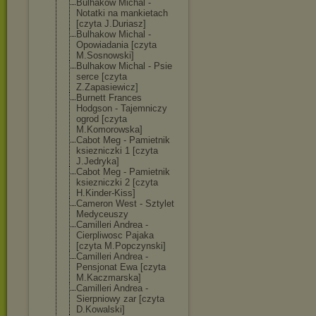
Bulhakow Michal -
Notatki na mankietach
[czyta J.Duriasz]
Bulhakow Michal -
Opowiadania [czyta
M.Sosnowski]
Bulhakow Michal - Psie
serce [czyta
Z.Zapasiewicz]
Burnett Frances
Hodgson - Tajemniczy
ogrod [czyta
M.Komorowska]
Cabot Meg - Pamietnik
ksiezniczki 1 [czyta
J.Jedryka]
Cabot Meg - Pamietnik
ksiezniczki 2 [czyta
H.Kinder-Kiss]
Cameron West - Sztylet
Medyceuszy
Camilleri Andrea -
Cierpliwosc Pajaka
[czyta M.Popczynski]
Camilleri Andrea -
Pensjonat Ewa [czyta
M.Kaczmarska]
Camilleri Andrea -
Sierpniowy zar [czyta
D.Kowalski]