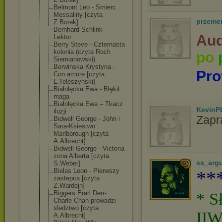
Belmont Leo - Smierc
Messaliny [czyta
przeme
Z.Borek]
Bernhard Schlink -
Aud
Lektor
Berry Steve - Czternasta
kolonia (czyta Roch
po
Siemianowski)
Berwinska Krystyna -
Pro
Con amore [czyta
L.Teleszynski]
Białołęcka Ewa - Błękit
maga
Białołęcka Ewa – Tkacz
KevinP
iluzji
Zapr
Bidwell George - John i
Sara-Ksiestwo
Marlborough [czyta
A.Albrecht]
Bidwell George - Victoria
zona Alberta [czyta
ss_arg
S.Weber]
Bielas Leon - Pierwszy
**
zastepca [czyta
Z.Wardejn]
Biggers Erarl Derr-
* S
Charle Chan prowadzi
sledztwo [czyta
IIW
A.Albrecht]