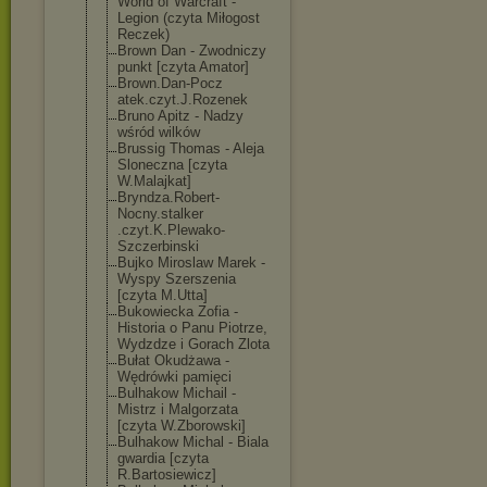
World of Warcraft -
Legion (czyta Miłogost
Reczek)
Brown Dan - Zwodniczy
punkt [czyta Amator]
Brown.Dan-Pocz
atek.czyt.J.Ro
zenek
Bruno Apitz - Nadzy
wśród wilków
Brussig Thomas - Aleja
Sloneczna [czyta
W.Malajkat]
Bryndza.Robert
-
Nocny.stalker
.czyt.K.Plewak
o-
Szczerbinski
Bujko Miroslaw Marek -
Wyspy Szerszenia
[czyta M.Utta]
Bukowiecka Zofia -
Historia o Panu Piotrze,
Wydzdze i Gorach Zlota
Bułat Okudżawa -
Wędrówki pamięci
Bulhakow Michail -
Mistrz i Malgorzata
[czyta W.Zborowski]
Bulhakow Michal - Biala
gwardia [czyta
R.Bartosiewicz
]