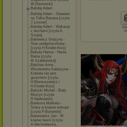
W.Zborowski]
Bahdaj Adam
Bahdaj Adam - Stawiam
na Tolka Banana [czyta
J.Lissner]
Bahdaj Adam - Wakacje
Odt
z duchami [czyta A.
fo
Szopa]
Bakiewicz Grazyna -
Stan podgoraczkowy
[czyta H.Kinder-Kiss]
Bakula Hanna - Hania
Bania [czyta
M.Szablowska]
Balchan Anna ,
Wisniewska Katarzyna -
Kobieta nie jest
grzechem [czyta
H.Bieniuszewic
z i
H.Kinder-Kiss]
Balucki Michal - Bialy
Murzyn [czyta
R.Nadrowski]
Bankova Marketa -
Sroka w krainie entropii
[czyta P.Borowski]
Baranowicz Jan - W
krainie basni [czyta
A.Nechrebecka,