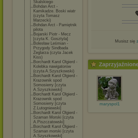
Skalskiego
Bohdan Arct -
Kamikadze. Boski wiatr

(czyta Tomasz
Marzecki)
Bohdan Arct - Pamiętnik
pilota
Bojarski Piotr - Mecz
[czyta K. Gosztyla]
Musisz się
Bolesław Leśmian -
Przygody Sindbada
Żeglarza (czyta Jacek
Kiss)
Borchardt Karol Olgierd -
Zaprzyjaźnion
Kolebka nawigatorow
(czyta A.Szyszkowski)
Borchardt Karol Olgierd -
Krazownik spod
Somosierry [czyta
A.Szyszkowski]
Borchardt Karol Olgierd -
Krazownik spod
Somosierry [czyta
maryspol1
Z.Lutogniewski
]
Borchardt Karol Olgierd -
Szaman Morski [czyta
A.Piszczatowsk
i]
Borchardt Karol Olgierd -
Szaman morski [czyta
A.Szyszkowski]