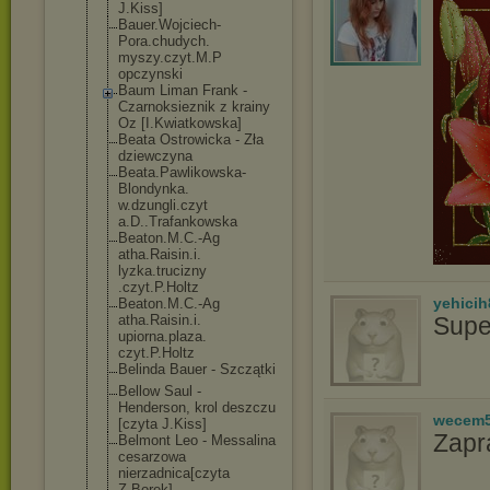
J.Kiss]
Bauer.Wojciech
-
Pora.chudych.
myszy.czyt.M.P
opczynski
Baum Liman Frank -
Czarnoksieznik z krainy
Oz [I.Kwiatkowska
]
Beata Ostrowicka - Zła
dziewczyna
Beata.Pawlikow
ska-
Blondynka.
w.dzungli.czyt
a.D..Trafankow
ska
Beaton.M.C.-Ag
atha.Raisin.i.
lyzka.trucizny
.czyt.P.Holtz
yehicih
Beaton.M.C.-Ag
atha.Raisin.i.
Supe
upiorna.plaza.
czyt.P.Holtz
Belinda Bauer - Szczątki
Bellow Saul -
Henderson, krol deszczu
wecem
[czyta J.Kiss]
Zapr
Belmont Leo - Messalina
cesarzowa
nierzadnica[cz
yta
Z.Borek]