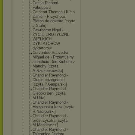
Castle.Richard
-
Fala.upalu
Cathcart Thomas i Klein
Daniel - Przychodzi
Platon do doktora [czyta
J.Stuhr]
Cawthorne Nigel -
ŻYCIE EROTYCZNE
WIELKICH
DYKTATORÓW
dyktatorów
Cervantes Saavedra
Miguel de - Przemyslny
szlachcic Don Kichote z
Manchy [czyta
A.Szczepkowski
]
Chandler Raymond -
Dlugie pozegnanie
[czyta P.Gasparski]
Chandler Raymond -
Gleboki sen [czyta
M.Utta]
Chandler Raymond -
Hiszpanska krew [czyta
R.Nadrowski]
Chandler Raymond -
Siostrzyczka [czyta
M.Markiewicz]
Chandler Raymond -
Tajemnica Jeziora