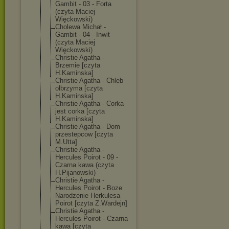
Gambit - 03 - Forta
(czyta Maciej
Więckowski)
Cholewa Michał -
Gambit - 04 - Inwit
(czyta Maciej
Więckowski)
Christie Agatha -
Brzemie [czyta
H.Kaminska]
Christie Agatha - Chleb
olbrzyma [czyta
H.Kaminska]
Christie Agatha - Corka
jest corka [czyta
H.Kaminska]
Christie Agatha - Dom
przestepcow [czyta
M.Utta]
Christie Agatha -
Hercules Poirot - 09 -
Czarna kawa (czyta
H.Pijanowski)
Christie Agatha -
Hercules Poirot - Boze
Narodzenie Herkulesa
Poirot [czyta Z.Wardejn]
Christie Agatha -
Hercules Poirot - Czarna
kawa [czyta