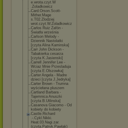
e.wrota.czyt.W
.Zoladkowicz
Card.Orson.Sco
tt-
Mither.Mage
s.T02.Zlodziej
wrot.czyt.W.Zo
ladkowicz
Carlos Ruiz Zafón -
Światła września
Carlson Melody -
Dziennik Nastolatki
[czyta Alina Kaminska]
Carr John Dickson -
Tabakierka cesarza
[czyta K.Jasienski]
Carrell Jennifer Lee -
Wciaz Mnie Przesladuja
[czyta E.Olszowka]
Carter Angela - Madre
dzieci [czyta J.Jedryka]
Carter Brown - Trumna
wyściełana pluszem
Cartland Barbara -
Tajemnica Anuszki
[czyta B.Utlinska]
Casanova Giacomo - Od
kobiety do kobiety
Castle.Richard
.-.Cykl.Nikki.
Heat.03.Nagi.z
ar.
(czyta.Patr
yk.Pawlak)