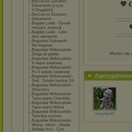
Boccaccio Giovanni -
💖 𝑮
Dekameron [czyta
H.Drygalski]
Boccaccio.Giov
anni-
Dekameron
Bogdan Loebl - Dymek

mesjasz zwierząt
Bogdan Loebl - Letni
dom wampirów
Bogusław Sujkowski -
Nie bogowie
Bogusław Wołoszański -
Musisz się
Droga do piekła
Bogusław Wołoszański -
II wojna światowa
Bogusław Wołoszański -
Po II wojnie światowej
Zaprzyjaźnion
Bogusław Wołoszański -
Sieć. Ostatni bastion SS
Bogusław Wołoszański -
Straceńcy
Bogusław Wołoszański -
Tajna wojna Churchilla
Bogusław Wołoszański -
Tajna wojna Hitlera
Bogusław Wołoszański -
maryspol1
Twierdza szyfrów
Bogusław Wołoszański -
Wojna, miłość, zdrada
Bohdan Arct - Cyrk