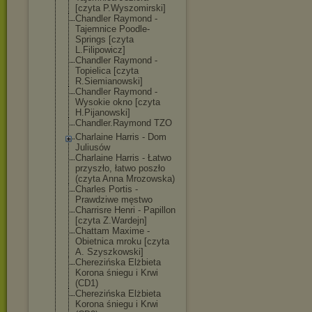
[czyta P.Wyszomirski]
Chandler Raymond -
Tajemnice Poodle-
Springs [czyta
L.Filipowicz]
Chandler Raymond -
Topielica [czyta
R.Siemianowski
]
Chandler Raymond -
Wysokie okno [czyta
H.Pijanowski]
Chandler.Raymo
nd TZO
Charlaine Harris - Dom
Juliusów
Charlaine Harris - Łatwo
przyszło, łatwo poszło
(czyta Anna Mrozowska)
Charles Portis -
Prawdziwe męstwo
Charrisre Henri - Papillon
[czyta Z.Wardejn]
Chattam Maxime -
Obietnica mroku [czyta
A. Szyszkowski]
Cherezińska Elżbieta
Korona śniegu i Krwi
(CD1)
Cherezińska Elżbieta
Korona śniegu i Krwi