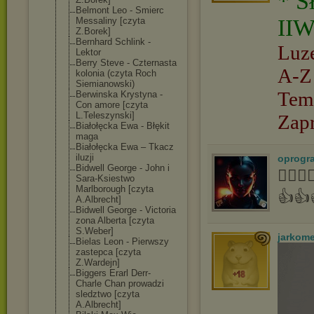
* S
Belmont Leo - Smierc
IIW
Messaliny [czyta
Z.Borek]
Bernhard Schlink -
Luz
Lektor
Berry Steve - Czternasta
A-Z
kolonia (czyta Roch
Siemianowski)
Tem
Berwinska Krystyna -
Con amore [czyta
L.Teleszynski]
Zap
Białołęcka Ewa - Błękit
maga
Białołęcka Ewa – Tkacz
iluzji
oprogr
Bidwell George - John i
👍🏻
Sara-Ksiestwo
Marlborough [czyta
👍👍
A.Albrecht]
Bidwell George - Victoria
zona Alberta [czyta
S.Weber]
jarkom
Bielas Leon - Pierwszy
zastepca [czyta
Z.Wardejn]
Biggers Erarl Derr-
Charle Chan prowadzi
sledztwo [czyta
A.Albrecht]