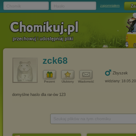
Chomik
Hasło
zapomniałem
zck68
Zbyszek
widziany: 18.05.2
Prezent
Ulubiony
Wiadomość
Szukaj plików na tym chomiku