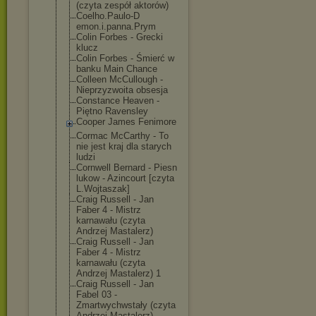
(czyta zespół aktorów)
Coelho.Paulo-D
emon.i.panna.P
rym
Colin Forbes - Grecki
klucz
Colin Forbes - Śmierć w
banku Main Chance
Colleen McCullough -
Nieprzyzwoita obsesja
Constance Heaven -
Piętno Ravensley
Cooper James Fenimore
Cormac McCarthy - To
nie jest kraj dla starych
ludzi
Cornwell Bernard - Piesn
lukow - Azincourt [czyta
L.Wojtaszak]
Craig Russell - Jan
Faber 4 - Mistrz
karnawału (czyta
Andrzej Mastalerz)
Craig Russell - Jan
Faber 4 - Mistrz
karnawału (czyta
Andrzej Mastalerz) 1
Craig Russell - Jan
Fabel 03 -
Zmartwychwstał
y (czyta
Andrzej Mastalerz)