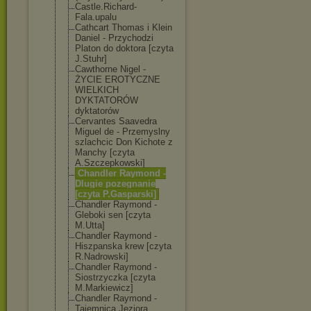
Castle.Richard
-
Fala.upalu
Cathcart Thomas i Klein
Daniel - Przychodzi
Platon do doktora [czyta
J.Stuhr]
Cawthorne Nigel -
ŻYCIE EROTYCZNE
WIELKICH
DYKTATORÓW
dyktatorów
Cervantes Saavedra
Miguel de - Przemyslny
szlachcic Don Kichote z
Manchy [czyta
A.Szczepkowski
]
Chandler Raymond -
Dlugie pozegnanie
[czyta P.Gasparski]
Chandler Raymond -
Gleboki sen [czyta
M.Utta]
Chandler Raymond -
Hiszpanska krew [czyta
R.Nadrowski]
Chandler Raymond -
Siostrzyczka [czyta
M.Markiewicz]
Chandler Raymond -
Tajemnica Jeziora