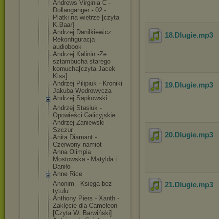
Andrews Virginia C -
Dollanganger - 02 -
Platki na wietrze [czyta
K.Baar]
Andrzej Danilkiewicz
18.Dlugie
.mp3
Rekonfiguracja
audiobook
Andrzej Kalinin -Ze
sztambucha starego
komucha[czyta Jacek
Kiss]
Andrzej Pilipiuk - Kroniki
19.Dlugie
.mp3
Jakuba Wędrowycza
Andrzej Sapkowski
Andrzej Stasiuk -
Opowieści Galicyjskie
Andrzej Zaniewski -
Szczur
20.Dlugie
.mp3
Anita Diamant -
Czerwony namiot
Anna Olimpia
Mostowska - Matylda i
Daniło
Anne Rice
Anonim - Księga bez
21.Dlugie
.mp3
tytułu
Anthony Piers - Xanth -
Zaklęcie dla Cameleon
[Czyta W. Barwiński]