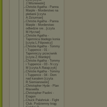
J.Wisniewski]
Christie Agatha - Panna
Marple - Morderstwo na
plebanii [czyta
A.Dziurman]
Christie Agatha - Panna
Marple - Morderstwo
odbedzie sie...[czyta
M.Hycnar]
Christie Agatha -
Tajemnica bladego konia
[czyta L.Filipowicz]
Christie Agatha - Tommy
i Tuppence - 01 -
Tajemniczy przeciwnik
[czyta Z.Wardejn]
Christie Agatha - Tommy
i Tuppence - 03 - N czy
M [czyta A.Ratajczyk]
Christie Agatha - Tommy
i Tuppence - 04 - Dom
nad kanalem [czyta
R.Siemianowski
]
Christopher Hyde - Plan
Maxwella
Christopher Paolini -
Eragon
Chuck Palahniuk - Fight
Club. Podziemny krąg