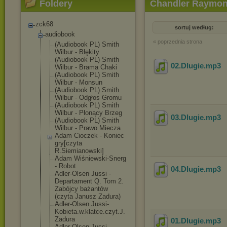
Foldery
Chandler Raymond
zck68
sortuj według:
audiobook
« poprzednia strona
(Audiobook PL) Smith
Wilbur - Błękity
(Audiobook PL) Smith
02.Dlugie
.mp3
Wilbur - Brama Chaki
(Audiobook PL) Smith
Wilbur - Monsun
(Audiobook PL) Smith
Wilbur - Odgłos Gromu
(Audiobook PL) Smith
Wilbur - Płonący Brzeg
03.Dlugie
.mp3
(Audiobook PL) Smith
Wilbur - Prawo Miecza
Adam Cioczek - Koniec
gry[czyta
R.Siemianowski
]
Adam Wiśniewski-Sne
rg
- Robot
04.Dlugie
.mp3
Adler-Olsen Jussi -
Departament Q. Tom 2.
Zabójcy bażantów
(czyta Janusz Zadura)
Adler-Olsen.Ju
ssi-
Kobieta.w.
klatce.czyt.J.
Zadura
01.Dlugie
.mp3
Adler-Olsen.Ju
ssi-