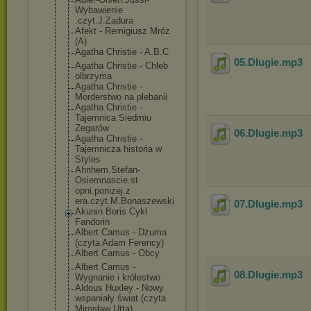
Wybawienie
.czyt.J.Zadura
Afekt - Remigiusz Mróz
(A)
Agatha Christie - A.B.C
05.Dlugie
.mp3
Agatha Christie - Chleb
olbrzyma
Agatha Christie -
Morderstwo na plebanii
Agatha Christie -
Tajemnica Siedmiu
Zegarów
06.Dlugie
.mp3
Agatha Christie -
Tajemnicza historia w
Styles
Ahnhem.Stefan-
Osiemnascie.st
opni.ponizej.z
era.czyt.M.Bon
aszewski
07.Dlugie
.mp3
Akunin Boris Cykl
Fandorin
Albert Camus - Dżuma
(czyta Adam Ferency)
Albert Camus - Obcy
Albert Camus -
08.Dlugie
.mp3
Wygnanie i królestwo
Aldous Huxley - Nowy
wspaniały świat (czyta
Mirosław Utta)