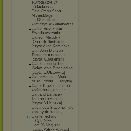
e.wrota.czyt.W
.Zoladkowicz
Card.Orson.Sco
tt-
Mither.Mage
s.T02.Zlodziej
wrot.czyt.W.Zo
ladkowicz
Carlos Ruiz Zafón -
Światła września
Carlson Melody -
Dziennik Nastolatki
[czyta Alina Kaminska]
Carr John Dickson -
Tabakierka cesarza
[czyta K.Jasienski]
Carrell Jennifer Lee -
Wciaz Mnie Przesladuja
[czyta E.Olszowka]
Carter Angela - Madre
dzieci [czyta J.Jedryka]
Carter Brown - Trumna
wyściełana pluszem
Cartland Barbara -
Tajemnica Anuszki
[czyta B.Utlinska]
Casanova Giacomo - Od
kobiety do kobiety
Castle.Richard
.-.Cykl.Nikki.
Heat.03.Nagi.z
ar.
(czyta.Patr
yk.Pawlak)