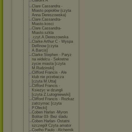
Cialdini.R
Clare Cassandra -
Miasto popiołów (czyta
Anna Dereszowska)
Clare.Cassandr
a-
Miasto.kosci
Clare.Cassandr
a-
Miasto.szkla
.czyt.A.Deresz
owska
Clarke Arthur C - Wyspa
Delfinow [czyta
A.Barcis]
Clarke Stephen - Paryz
na widelcu - Sekretne
zycie miasta [czyta
M.Rudzinski]
Clifford Francis - Ale
klub nie przebacza
[czyta M.Utta]
Clifford Francis -
Ksiezyc w dzungli
[czyta Z.Lutogniewski
]
Clifford Francis - Rozkaz
zatrzymac [czyta
P.Olecki]
Coben Harlan -Myron
Bolitar 03- Bez śladu
Coben Harlan- Ostatni
szczegół Czyta amator
Coelho Paulo - Alchemik