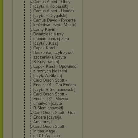
Camus Albert - Obcy
[czyta K.Kolbasiuk]
Camus Albert - Upadek
[czyta H.Drygalski]
Camus David - Rycerze
krolestwa [czyta M.utta]
Canty Kevin -
Dwadziescia trzy
stopnie ponizej zera
[czyta J.Kiss]
Capek Karel -
Daszenka, czyli zywot
szczeniaka [czyta
B.Kutylowska]
Capek Karol - Opowiesci
z roznych kieszeni
[czyta A.Sikora]
Card Orson Scott -
Ender - 01 - Gra Endera
[czyta R.Siemianowski
]
Card Orson Scott -
Ender - 02 - Mowca
umarlych [czyta
R.Siemianowski
]
Card Orson Scott - Gra
Endera [czytaja
Amatorzy]
Card.Orson.Sco
tt-
Mither.Mage
s.T01.Zaginion