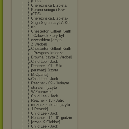
(CD2)
Cherezińska Elżbieta
Korona śniegu i Krwi
(CD3)
Cherezinska.El
zbieta-
Saga.Si
grun.czyt.A.Ke
rth
Chesterton Gilbert Keith
- Czlowiek ktory byl
czwartkiem [czyta
Z.Wrobel]
Chesterton Gilbert Keith
- Przygody ksiedza
Browna [czyta Z.Wrobel]
Child Lee - Jack
Reacher - 07 - Sila
perswazji [czyta
M.Opania]
Child Lee - Jack
Reacher - 09 - Jednym
strzalem [czyta
W.Zborowski]
Child Lee - Jack
Reacher - 13 - Jutro
mozesz zniknac [czyta
J.Peszek]
Child Lee - Jack
Reacher - 14 - 61 godzin
[czyta K.Globisz]
Child Lee - Jack