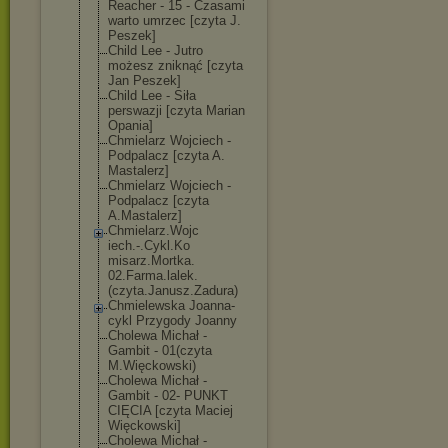
Reacher - 15 - Czasami
warto umrzec [czyta J.
Peszek]
Child Lee - Jutro
możesz zniknąć [czyta
Jan Peszek]
Child Lee - Siła
perswazji [czyta Marian
Opania]
Chmielarz Wojciech -
Podpalacz [czyta A.
Mastalerz]
Chmielarz Wojciech -
Podpalacz [czyta
A.Mastalerz]
Chmielarz.Wojc
iech.-.Cykl.Ko
misarz.Mortka.
02.Farma.lalek
.
(czyta.Janusz
.Zadura)
Chmielewska Joanna-
cykl Przygody Joanny
Cholewa Michał -
Gambit - 01(czyta
M.Więckowski)
Cholewa Michał -
Gambit - 02- PUNKT
CIĘCIA [czyta Maciej
Więckowski]
Cholewa Michał -