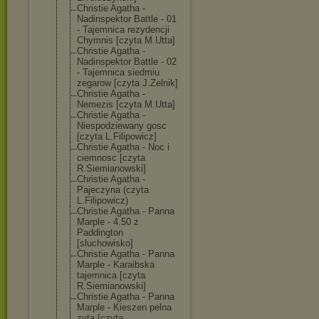
Christie Agatha -
Nadinspektor Battle - 01
- Tajemnica rezydencji
Chymnis [czyta M.Utta]
Christie Agatha -
Nadinspektor Battle - 02
- Tajemnica siedmiu
zegarow [czyta J.Zelnik]
Christie Agatha -
Nemezis [czyta M.Utta]
Christie Agatha -
Niespodziewany gosc
[czyta L.Filipowicz]
Christie Agatha - Noc i
ciemnosc [czyta
R.Siemianowski
]
Christie Agatha -
Pajeczyna (czyta
L.Filipowicz)
Christie Agatha - Panna
Marple - 4.50 z
Paddington
[sluchowisko]
Christie Agatha - Panna
Marple - Karaibska
tajemnica [czyta
R.Siemianowski
]
Christie Agatha - Panna
Marple - Kieszen pelna
zyta [czyta