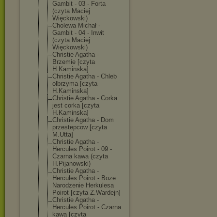
Gambit - 03 - Forta
(czyta Maciej
Więckowski)
Cholewa Michał -
Gambit - 04 - Inwit
(czyta Maciej
Więckowski)
Christie Agatha -
Brzemie [czyta
H.Kaminska]
Christie Agatha - Chleb
olbrzyma [czyta
H.Kaminska]
Christie Agatha - Corka
jest corka [czyta
H.Kaminska]
Christie Agatha - Dom
przestepcow [czyta
M.Utta]
Christie Agatha -
Hercules Poirot - 09 -
Czarna kawa (czyta
H.Pijanowski)
Christie Agatha -
Hercules Poirot - Boze
Narodzenie Herkulesa
Poirot [czyta Z.Wardejn]
Christie Agatha -
Hercules Poirot - Czarna
kawa [czyta