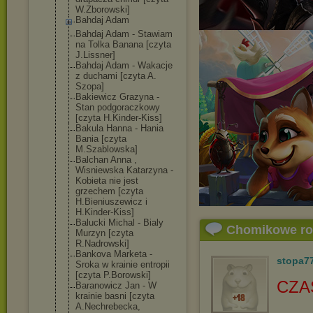
W.Zborowski]
Bahdaj Adam
Bahdaj Adam - Stawiam
na Tolka Banana [czyta
J.Lissner]
Bahdaj Adam - Wakacje
z duchami [czyta A.
Szopa]
Bakiewicz Grazyna -
Stan podgoraczkowy
[czyta H.Kinder-Kiss]
Bakula Hanna - Hania
Bania [czyta
M.Szablowska]
Balchan Anna ,
Wisniewska Katarzyna -
Kobieta nie jest
grzechem [czyta
H.Bieniuszewic
z i
H.Kinder-Kiss]
Balucki Michal - Bialy
Chomikowe r
Murzyn [czyta
R.Nadrowski]
Bankova Marketa -
stopa7
Sroka w krainie entropii
[czyta P.Borowski]
CZA
Baranowicz Jan - W
krainie basni [czyta
A.Nechrebecka,