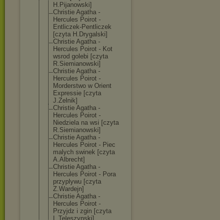
H.Pijanowski]
Christie Agatha -
Hercules Poirot -
Entliczek-Pent
liczek
[czyta H.Drygalski]
Christie Agatha -
Hercules Poirot - Kot
wsrod golebi [czyta
R.Siemianowski
]
Christie Agatha -
Hercules Poirot -
Morderstwo w Orient
Expressie [czyta
J.Zelnik]
Christie Agatha -
Hercules Poirot -
Niedziela na wsi [czyta
R.Siemianowski
]
Christie Agatha -
Hercules Poirot - Piec
malych swinek [czyta
A.Albrecht]
Christie Agatha -
Hercules Poirot - Pora
przyplywu [czyta
Z.Wardejn]
Christie Agatha -
Hercules Poirot -
Przyjdz i zgin [czyta
L.Teleszynski]