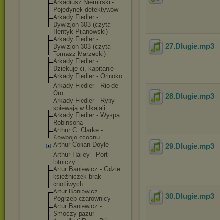
Arkadiusz Niemirski -
Pojedynek detektywów
Arkady Fiedler -
Dywizjon 303 (czyta
Hentyk Pijanowski)
Arkady Fiedler -
27.Dlugie
.mp3
Dywizjon 303 (czyta
Tomasz Marzecki)
Arkady Fiedler -
Dziękuję ci, kapitanie
Arkady Fiedler - Orinoko
Arkady Fiedler - Rio de
Oro
28.Dlugie
.mp3
Arkady Fiedler - Ryby
śpiewają w Ukajali
Arkady Fiedler - Wyspa
Robinsona
Arthur C. Clarke -
Kowboje oceanu
Arthur Conan Doyle
29.Dlugie
.mp3
Arthur Hailey - Port
lotniczy
Artur Baniewicz - Gdzie
księżniczek brak
cnotliwych
Artur Baniewicz -
30.Dlugie
.mp3
Pogrzeb czarownicy
Artur Baniewicz -
Smoczy pazur