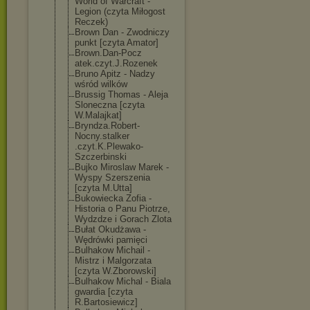
World of Warcraft -
Legion (czyta Miłogost
Reczek)
Brown Dan - Zwodniczy
punkt [czyta Amator]
Brown.Dan-Pocz
atek.czyt.J.Ro
zenek
Bruno Apitz - Nadzy
wśród wilków
Brussig Thomas - Aleja
Sloneczna [czyta
W.Malajkat]
Bryndza.Robert
-
Nocny.stalker
.czyt.K.Plewak
o-
Szczerbinski
Bujko Miroslaw Marek -
Wyspy Szerszenia
[czyta M.Utta]
Bukowiecka Zofia -
Historia o Panu Piotrze,
Wydzdze i Gorach Zlota
Bułat Okudżawa -
Wędrówki pamięci
Bulhakow Michail -
Mistrz i Malgorzata
[czyta W.Zborowski]
Bulhakow Michal - Biala
gwardia [czyta
R.Bartosiewicz
]