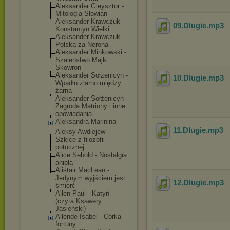
Aleksander Gieysztor -
Mitologia Słowian
Aleksander Krawczuk -
09.Dlugie
.mp3
Konstantyn Wielki
Aleksander Krawczuk -
Polska za Nerona
Aleksander Minkowski -
Szaleństwo Majki
Skowron
Aleksander Sołżenicyn -
10.Dlugie
.mp3
Wpadło ziarno między
żarna
Aleksander Sołżenicyn -
Zagroda Matriony i inne
opowiadania
Aleksandra Marinina
11.Dlugie
.mp3
Aleksy Awdiejew -
Szkice z filozofii
potocznej
Alice Sebold - Nostalgia
anioła
Alistair MacLean -
Jedynym wyjściem jest
12.Dlugie
.mp3
śmierć
Allen Paul - Katyń
(czyta Ksawery
Jasieński)
Allende Isabel - Corka
fortuny