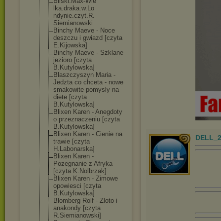
Bilski.Max-Wie
lka.draka.w.Lo
ndynie.czyt.R.
Siemianowski
Binchy Maeve - Noce
deszczu i gwiazd [czyta
E.Kijowska]
Binchy Maeve - Szklane
jezioro [czyta
B.Kutylowska]
Blaszczyszyn Maria -
Jedzta co chceta - nowe
smakowite pomysly na
diete [czyta
B.Kutylowska]
Blixen Karen - Anegdoty
o przeznaczeniu [czyta
B.Kutylowska]
Blixen Karen - Cienie na
DELL_2
trawie [czyta
H.Labonarska]
Blixen Karen -
Pozegnanie z Afryka
[czyta K.Nolbrzak]
Blixen Karen - Zimowe
opowiesci [czyta
B.Kutylowska]
Blomberg Rolf - Zloto i
anakondy [czyta
R.Siemianowski
]