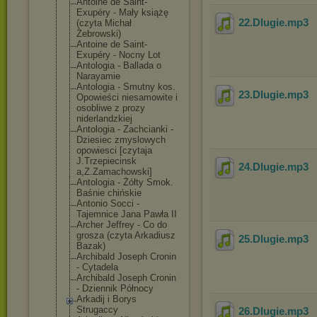
Antoine de Saint-
Exupéry - Mały książę
22.Dlugie
.mp3
(czyta Michał
Żebrowski)
Antoine de Saint-
Exupéry - Nocny Lot
Antologia - Ballada o
Narayamie
Antologia - Smutny kos.
23.Dlugie
.mp3
Opowieści niesamowite i
osobliwe z prozy
niderlandzkiej
Antologia - Zachcianki -
Dziesiec zmyslowych
opowiesci [czytaja
J.Trzepiecinsk
24.Dlugie
.mp3
a,Z.Zamachowsk
i]
Antologia - Żółty Smok.
Baśnie chińskie
Antonio Socci -
Tajemnice Jana Pawła II
Archer Jeffrey - Co do
grosza (czyta Arkadiusz
25.Dlugie
.mp3
Bazak)
Archibald Joseph Cronin
- Cytadela
Archibald Joseph Cronin
- Dziennik Północy
Arkadij i Borys
Strugaccy
26.Dlugie
.mp3