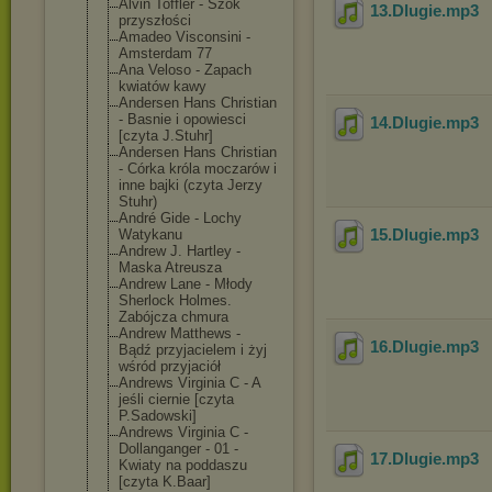
Alvin Toffler - Szok
13.Dlugie
.mp3
przyszłości
Amadeo Visconsini -
Amsterdam 77
Ana Veloso - Zapach
kwiatów kawy
Andersen Hans Christian
- Basnie i opowiesci
14.Dlugie
.mp3
[czyta J.Stuhr]
Andersen Hans Christian
- Córka króla moczarów i
inne bajki (czyta Jerzy
Stuhr)
André Gide - Lochy
15.Dlugie
.mp3
Watykanu
Andrew J. Hartley -
Maska Atreusza
Andrew Lane - Młody
Sherlock Holmes.
Zabójcza chmura
Andrew Matthews -
16.Dlugie
.mp3
Bądź przyjacielem i żyj
wśród przyjaciół
Andrews Virginia C - A
jeśli ciernie [czyta
P.Sadowski]
Andrews Virginia C -
Dollanganger - 01 -
17.Dlugie
.mp3
Kwiaty na poddaszu
[czyta K.Baar]