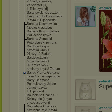
Z.Gladyszewska
,
W.Adamczyk,
wagner
L.Teleszynski]
Baranowski Krzysztof -
Drugi raz dookola swiata
[czyta H.Pijanowski]
Barbara Kosmowska -
Niebieski autobus
Barbara Kosmowska -
Pozłacana rybka
Barbara Scrupski -
Petersburski romans
Bardugo.Leigh-
Szostka.wron.T
01.czyt.J.Zadu
ra
Bardugo.Leigh-
Szostka.wron.T
02.Krolestwo.k
anciarzy.czyt.
J.Zadura
Barret Pierre, Gurgand
Jean N.- Turnieje boze
Barry Desmond -
yehicih
Poszukiwany Jesse
Supe
James [czyta
H.Pijanowski]
Baudelaire Charles -
Kwiaty zla [czyta
J.Kobuszewski]
Baudelaire Charles -
wecem
Sztuczne raje [czyta