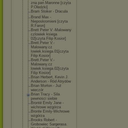
zna pan Maronne [czyta
P.Oledzki]
Bram Stoker - Dracula
Brand Max -
Nieposkromieni [czyta
R.Faron]
Brett Peter V -Malowany
czlowiek ksiega
02[czyta Filip Kosior]
Brett.Peter V.-
Malowany.cz
lowiek.ksiega.
01[czyta
Filip Kosior]
Brett.Peter V.-
Malowany.cz
lowiek.ksiega.
02[czyta
Filip Kosior]
Brian Herbert, Kevin J.
Anderson - Ród Atrydów
Brian Morton - Już
wieczór
Brian Tracy - Sila
pewnosci siebie
Brontë Emily Jane -
wichrowe wzgórza
Bronte Emily-Wichrowe
wzgórza
Brooks Robert -
Grobowiec Sargerasa.