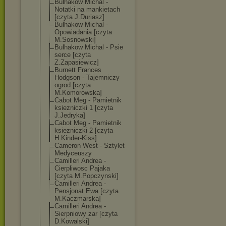
Bulhakow Michal -
Notatki na mankietach
[czyta J.Duriasz]
Bulhakow Michal -
Opowiadania [czyta
M.Sosnowski]
Bulhakow Michal - Psie
serce [czyta
Z.Zapasiewicz]
Burnett Frances
Hodgson - Tajemniczy
ogrod [czyta
M.Komorowska]
Cabot Meg - Pamietnik
ksiezniczki 1 [czyta
J.Jedryka]
Cabot Meg - Pamietnik
ksiezniczki 2 [czyta
H.Kinder-Kiss]
Cameron West - Sztylet
Medyceuszy
Camilleri Andrea -
Cierpliwosc Pajaka
[czyta M.Popczynski]
Camilleri Andrea -
Pensjonat Ewa [czyta
M.Kaczmarska]
Camilleri Andrea -
Sierpniowy zar [czyta
D.Kowalski]