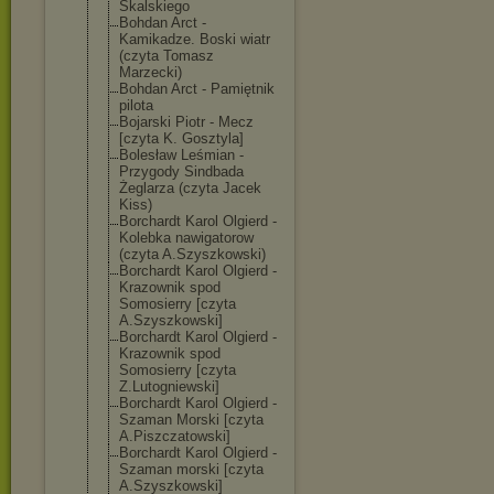
Skalskiego
Bohdan Arct -
Kamikadze. Boski wiatr
(czyta Tomasz
Marzecki)
Bohdan Arct - Pamiętnik
pilota
Bojarski Piotr - Mecz
[czyta K. Gosztyla]
Bolesław Leśmian -
Przygody Sindbada
Żeglarza (czyta Jacek
Kiss)
Borchardt Karol Olgierd -
Kolebka nawigatorow
(czyta A.Szyszkowski)
Borchardt Karol Olgierd -
Krazownik spod
Somosierry [czyta
A.Szyszkowski]
Borchardt Karol Olgierd -
Krazownik spod
Somosierry [czyta
Z.Lutogniewski
]
Borchardt Karol Olgierd -
Szaman Morski [czyta
A.Piszczatowsk
i]
Borchardt Karol Olgierd -
Szaman morski [czyta
A.Szyszkowski]