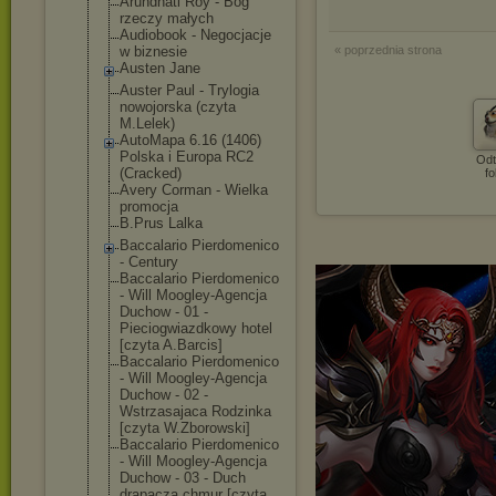
Arundhati Roy - Bóg
rzeczy małych
Audiobook - Negocjacje
w biznesie
« poprzednia strona
Austen Jane
Auster Paul - Trylogia
nowojorska (czyta
M.Lelek)
AutoMapa 6.16 (1406)
Polska i Europa RC2
Odt
(Cracked)
fo
Avery Corman - Wielka
promocja
B.Prus Lalka
Baccalario Pierdomenico
- Century
Baccalario Pierdomenico
- Will Moogley-Agencj
a
Duchow - 01 -
Pieciogwiazdko
wy hotel
[czyta A.Barcis]
Baccalario Pierdomenico
- Will Moogley-Agencj
a
Duchow - 02 -
Wstrzasajaca Rodzinka
[czyta W.Zborowski]
Baccalario Pierdomenico
- Will Moogley-Agencj
a
Duchow - 03 - Duch
drapacza chmur [czyta