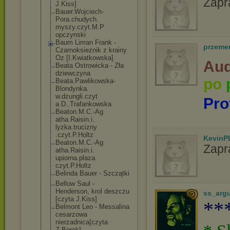
Zapr
J.Kiss]
Bauer.Wojciech
-
Pora.chudych.
myszy.czyt.M.P
opczynski
Baum Liman Frank -
przeme
Czarnoksieznik z krainy
Oz [I.Kwiatkowska
]
Aud
Beata Ostrowicka - Zła
dziewczyna
po
Beata.Pawlikow
ska-
Blondynka.
w.dzungli.czyt
Pro
a.D..Trafankow
ska
Beaton.M.C.-Ag
atha.Raisin.i.
lyzka.trucizny
.czyt.P.Holtz
KevinP
Beaton.M.C.-Ag
Zapr
atha.Raisin.i.
upiorna.plaza.
czyt.P.Holtz
Belinda Bauer - Szczątki
Bellow Saul -
Henderson, krol deszczu
ss_arg
[czyta J.Kiss]
**
Belmont Leo - Messalina
cesarzowa
nierzadnica[cz
yta
Z.Borek]