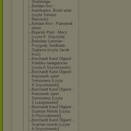
Skalskiego
Bohdan Arct -
Kamikadze. Boski wiatr
(czyta Tomasz
Marzecki)
Bohdan Arct - Pamiętnik
pilota
Bojarski Piotr - Mecz
[czyta K. Gosztyla]
Bolesław Leśmian -
Przygody Sindbada
Żeglarza (czyta Jacek
Kiss)
Borchardt Karol Olgierd -
Kolebka nawigatorow
(czyta A.Szyszkowski)
Borchardt Karol Olgierd -
Krazownik spod
Somosierry [czyta
A.Szyszkowski]
Borchardt Karol Olgierd -
Krazownik spod
Somosierry [czyta
Z.Lutogniewski
]
Borchardt Karol Olgierd -
Szaman Morski [czyta
A.Piszczatowsk
i]
Borchardt Karol Olgierd -
Szaman morski [czyta
A.Szyszkowski]