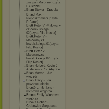
zna pan Maronne [czyta
P.Oledzki]
Bram Stoker - Dracula
Brand Max -
Nieposkromieni [czyta
R.Faron]
Brett Peter V -Malowany
czlowiek ksiega
02[czyta Filip Kosior]
Brett.Peter V.-
Malowany.cz
lowiek.ksiega.
01[czyta
Filip Kosior]
Brett.Peter V.-
Malowany.cz
lowiek.ksiega.
02[czyta
Filip Kosior]
Brian Herbert, Kevin J.
Anderson - Ród Atrydów
Brian Morton - Już
wieczór
Brian Tracy - Sila
pewnosci siebie
Brontë Emily Jane -
wichrowe wzgórza
Bronte Emily-Wichrowe
wzgórza
Brooks Robert -
Grobowiec Sargerasa.