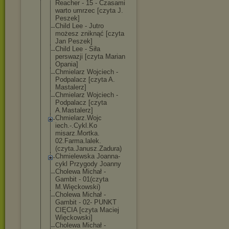
Reacher - 15 - Czasami
warto umrzec [czyta J.
Peszek]
Child Lee - Jutro
możesz zniknąć [czyta
Jan Peszek]
Child Lee - Siła
perswazji [czyta Marian
Opania]
Chmielarz Wojciech -
Podpalacz [czyta A.
Mastalerz]
Chmielarz Wojciech -
Podpalacz [czyta
A.Mastalerz]
Chmielarz.Wojc
iech.-.Cykl.Ko
misarz.Mortka.
02.Farma.lalek
.
(czyta.Janusz
.Zadura)
Chmielewska Joanna-
cykl Przygody Joanny
Cholewa Michał -
Gambit - 01(czyta
M.Więckowski)
Cholewa Michał -
Gambit - 02- PUNKT
CIĘCIA [czyta Maciej
Więckowski]
Cholewa Michał -