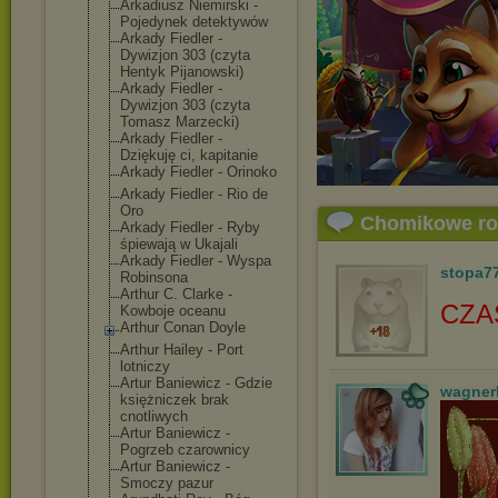
Arkadiusz Niemirski -
Pojedynek detektywów
Arkady Fiedler -
Dywizjon 303 (czyta
Hentyk Pijanowski)
Arkady Fiedler -
Dywizjon 303 (czyta
Tomasz Marzecki)
Arkady Fiedler -
Dziękuję ci, kapitanie
Arkady Fiedler - Orinoko
Arkady Fiedler - Rio de
Oro
Chomikowe r
Arkady Fiedler - Ryby
śpiewają w Ukajali
Arkady Fiedler - Wyspa
stopa7
Robinsona
Arthur C. Clarke -
CZA
Kowboje oceanu
Arthur Conan Doyle
Arthur Hailey - Port
lotniczy
Artur Baniewicz - Gdzie
wagner
księżniczek brak
cnotliwych
Artur Baniewicz -
Pogrzeb czarownicy
Artur Baniewicz -
Smoczy pazur