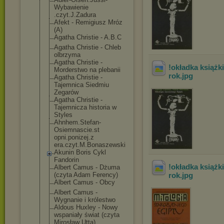
Wybawienie
.czyt.J.Zadura
Afekt - Remigiusz Mróz
(A)
Agatha Christie - A.B.C
Agatha Christie - Chleb
olbrzyma
Agatha Christie -
!okładka książk
Morderstwo na plebanii
rok
.jpg
Agatha Christie -
Tajemnica Siedmiu
Zegarów
Agatha Christie -
Tajemnicza historia w
Styles
Ahnhem.Stefan-
Osiemnascie.st
opni.ponizej.z
era.czyt.M.Bon
aszewski
Akunin Boris Cykl
Fandorin
!okładka książk
Albert Camus - Dżuma
(czyta Adam Ferency)
rok
.jpg
Albert Camus - Obcy
Albert Camus -
Wygnanie i królestwo
Aldous Huxley - Nowy
wspaniały świat (czyta
Mirosław Utta)