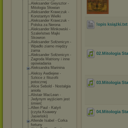
Aleksander Gieysztor -
Mitologia Słowian
Aleksander Krawczuk -
Konstantyn Wielki
Aleksander Krawczuk -
!opis książki
.tx
Polska za Nerona
Aleksander Minkowski -
Szaleństwo Majki
Skowron
Aleksander Sołżenicyn -
Wpadło ziarno między
żarna
02.Mitologia St
Aleksander Sołżenicyn -
Zagroda Matriony i inne
opowiadania
Aleksandra Marinina
Aleksy Awdiejew -
Szkice z filozofii
potocznej
03.Mitologia St
Alice Sebold - Nostalgia
anioła
Alistair MacLean -
Jedynym wyjściem jest
śmierć
Allen Paul - Katyń
04.Mitologia St
(czyta Ksawery
Jasieński)
Allende Isabel - Corka
fortuny