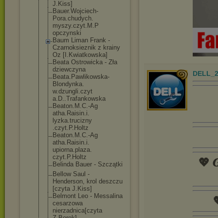
J.Kiss]
Bauer.Wojciech
-
Pora.chudych.
myszy.czyt.M.P
opczynski
Baum Liman Frank -
Czarnoksieznik z krainy
Oz [I.Kwiatkowska
]
Beata Ostrowicka - Zła
dziewczyna
DELL_2
Beata.Pawlikow
ska-
Blondynka.
w.dzungli.czyt
a.D..Trafankow
ska
Beaton.M.C.-Ag
atha.Raisin.i.
lyzka.trucizny
.czyt.P.Holtz
Beaton.M.C.-Ag
atha.Raisin.i.
upiorna.plaza.
czyt.P.Holtz
💖 𝑮
Belinda Bauer - Szczątki
Bellow Saul -
Henderson, krol deszczu
[czyta J.Kiss]
Belmont Leo - Messalina

cesarzowa
nierzadnica[cz
yta
Z.Borek]