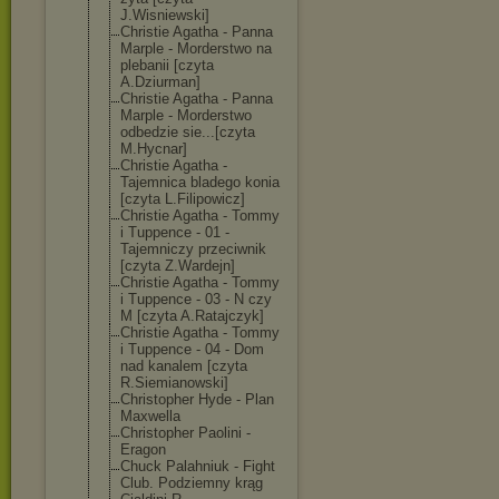
J.Wisniewski]
Christie Agatha - Panna
Marple - Morderstwo na
plebanii [czyta
A.Dziurman]
Christie Agatha - Panna
Marple - Morderstwo
odbedzie sie...[czyta
M.Hycnar]
Christie Agatha -
Tajemnica bladego konia
[czyta L.Filipowicz]
Christie Agatha - Tommy
i Tuppence - 01 -
Tajemniczy przeciwnik
[czyta Z.Wardejn]
Christie Agatha - Tommy
i Tuppence - 03 - N czy
M [czyta A.Ratajczyk]
Christie Agatha - Tommy
i Tuppence - 04 - Dom
nad kanalem [czyta
R.Siemianowski
]
Christopher Hyde - Plan
Maxwella
Christopher Paolini -
Eragon
Chuck Palahniuk - Fight
Club. Podziemny krąg