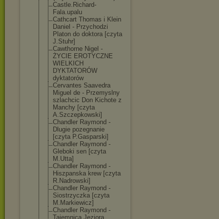
Castle.Richard
-
Fala.upalu
Cathcart Thomas i Klein
Daniel - Przychodzi
Platon do doktora [czyta
J.Stuhr]
Cawthorne Nigel -
ŻYCIE EROTYCZNE
WIELKICH
DYKTATORÓW
dyktatorów
Cervantes Saavedra
Miguel de - Przemyslny
szlachcic Don Kichote z
Manchy [czyta
A.Szczepkowski
]
Chandler Raymond -
Dlugie pozegnanie
[czyta P.Gasparski]
Chandler Raymond -
Gleboki sen [czyta
M.Utta]
Chandler Raymond -
Hiszpanska krew [czyta
R.Nadrowski]
Chandler Raymond -
Siostrzyczka [czyta
M.Markiewicz]
Chandler Raymond -
Tajemnica Jeziora