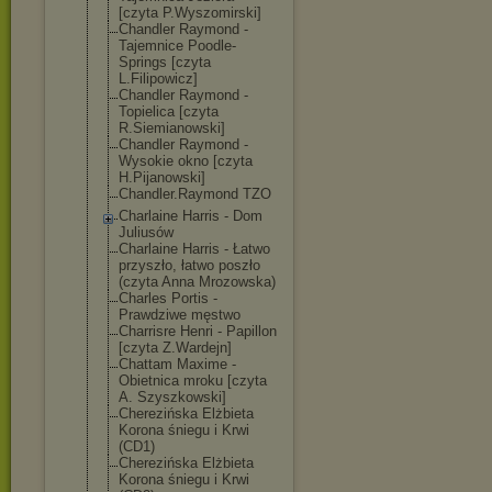
[czyta P.Wyszomirski]
Chandler Raymond -
Tajemnice Poodle-
Springs [czyta
L.Filipowicz]
Chandler Raymond -
Topielica [czyta
R.Siemianowski
]
Chandler Raymond -
Wysokie okno [czyta
H.Pijanowski]
Chandler.Raymo
nd TZO
Charlaine Harris - Dom
Juliusów
Charlaine Harris - Łatwo
przyszło, łatwo poszło
(czyta Anna Mrozowska)
Charles Portis -
Prawdziwe męstwo
Charrisre Henri - Papillon
[czyta Z.Wardejn]
Chattam Maxime -
Obietnica mroku [czyta
A. Szyszkowski]
Cherezińska Elżbieta
Korona śniegu i Krwi
(CD1)
Cherezińska Elżbieta
Korona śniegu i Krwi