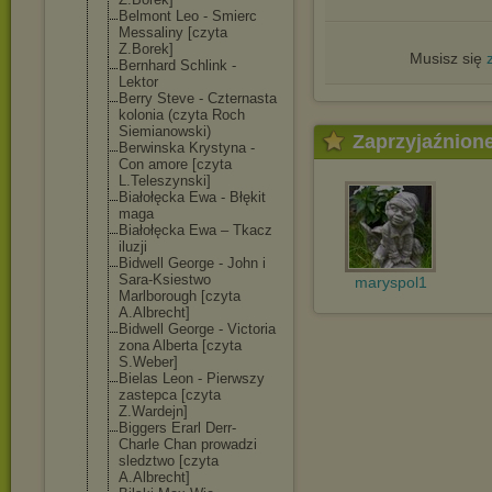
Belmont Leo - Smierc
Messaliny [czyta
Z.Borek]
Musisz się
Bernhard Schlink -
Lektor
Berry Steve - Czternasta
kolonia (czyta Roch
Siemianowski)
Zaprzyjaźnion
Berwinska Krystyna -
Con amore [czyta
L.Teleszynski]
Białołęcka Ewa - Błękit
maga
Białołęcka Ewa – Tkacz
iluzji
Bidwell George - John i
Sara-Ksiestwo
maryspol1
Marlborough [czyta
A.Albrecht]
Bidwell George - Victoria
zona Alberta [czyta
S.Weber]
Bielas Leon - Pierwszy
zastepca [czyta
Z.Wardejn]
Biggers Erarl Derr-
Charle Chan prowadzi
sledztwo [czyta
A.Albrecht]