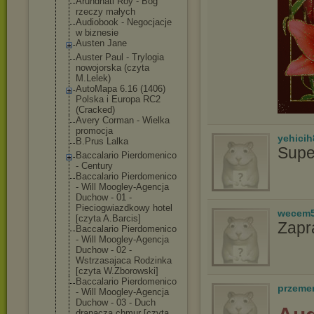
Arundhati Roy - Bóg
rzeczy małych
Audiobook - Negocjacje
w biznesie
Austen Jane
Auster Paul - Trylogia
nowojorska (czyta
M.Lelek)
AutoMapa 6.16 (1406)
Polska i Europa RC2
(Cracked)
Avery Corman - Wielka
promocja
yehicih
B.Prus Lalka
Supe
Baccalario Pierdomenico
- Century
Baccalario Pierdomenico
- Will Moogley-Agencj
a
Duchow - 01 -
Pieciogwiazdko
wy hotel
wecem
[czyta A.Barcis]
Zapr
Baccalario Pierdomenico
- Will Moogley-Agencj
a
Duchow - 02 -
Wstrzasajaca Rodzinka
[czyta W.Zborowski]
Baccalario Pierdomenico
przeme
- Will Moogley-Agencj
a
Duchow - 03 - Duch
drapacza chmur [czyta