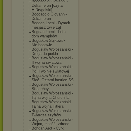
Boccaccio Giovanni -
Dekameron [czyta
H.Drygalski]
Boccaccio.Giov
anni-
Dekameron
Bogdan Loebl - Dymek
mesjasz zwierząt
Bogdan Loebl - Letni
dom wampirów
Bogusław Sujkowski -
Nie bogowie
Bogusław Wołoszański -
Droga do piekła
Bogusław Wołoszański -
II wojna światowa
Bogusław Wołoszański -
Po II wojnie światowej
Bogusław Wołoszański -
Sieć. Ostatni bastion SS
Bogusław Wołoszański -
Straceńcy
Bogusław Wołoszański -
Tajna wojna Churchilla
Bogusław Wołoszański -
Tajna wojna Hitlera
Bogusław Wołoszański -
Twierdza szyfrów
Bogusław Wołoszański -
Wojna, miłość, zdrada
Bohdan Arct - Cyrk