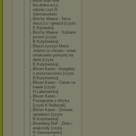
Bilski.Max-Wie
lka.draka.w.Lo
ndynie.czyt.R.
Siemianowski
Binchy Maeve - Noce
deszczu i gwiazd [czyta
E.Kijowska]
Binchy Maeve - Szklane
jezioro [czyta
B.Kutylowska]
Blaszczyszyn Maria -
Jedzta co chceta - nowe
smakowite pomysly na
diete [czyta
B.Kutylowska]
Blixen Karen - Anegdoty
o przeznaczeniu [czyta
B.Kutylowska]
Blixen Karen - Cienie na
trawie [czyta
H.Labonarska]
Blixen Karen -
Pozegnanie z Afryka
[czyta K.Nolbrzak]
Blixen Karen - Zimowe
opowiesci [czyta
B.Kutylowska]
Blomberg Rolf - Zloto i
anakondy [czyta
R.Siemianowski
]