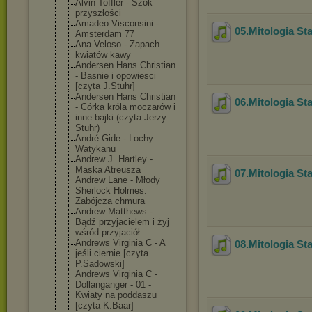
Alvin Toffler - Szok
przyszłości
Amadeo Visconsini -
05.Mitologia St
Amsterdam 77
Ana Veloso - Zapach
kwiatów kawy
Andersen Hans Christian
- Basnie i opowiesci
[czyta J.Stuhr]
Andersen Hans Christian
06.Mitologia St
- Córka króla moczarów i
inne bajki (czyta Jerzy
Stuhr)
André Gide - Lochy
Watykanu
Andrew J. Hartley -
Maska Atreusza
07.Mitologia St
Andrew Lane - Młody
Sherlock Holmes.
Zabójcza chmura
Andrew Matthews -
Bądź przyjacielem i żyj
wśród przyjaciół
Andrews Virginia C - A
08.Mitologia St
jeśli ciernie [czyta
P.Sadowski]
Andrews Virginia C -
Dollanganger - 01 -
Kwiaty na poddaszu
[czyta K.Baar]