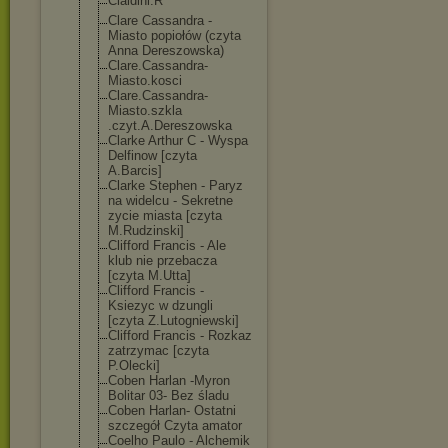
Cialdini.R
Clare Cassandra -
Miasto popiołów (czyta
Anna Dereszowska)
Clare.Cassandr
a-
Miasto.kosci
Clare.Cassandr
a-
Miasto.szkla
.czyt.A.Deresz
owska
Clarke Arthur C - Wyspa
Delfinow [czyta
A.Barcis]
Clarke Stephen - Paryz
na widelcu - Sekretne
zycie miasta [czyta
M.Rudzinski]
Clifford Francis - Ale
klub nie przebacza
[czyta M.Utta]
Clifford Francis -
Ksiezyc w dzungli
[czyta Z.Lutogniewski
]
Clifford Francis - Rozkaz
zatrzymac [czyta
P.Olecki]
Coben Harlan -Myron
Bolitar 03- Bez śladu
Coben Harlan- Ostatni
szczegół Czyta amator
Coelho Paulo - Alchemik