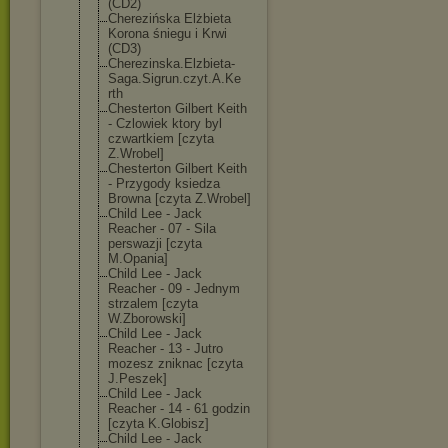
(CD2)
Cherezińska Elżbieta
Korona śniegu i Krwi
(CD3)
Cherezinska.El
zbieta-
Saga.Si
grun.czyt.A.Ke
rth
Chesterton Gilbert Keith
- Czlowiek ktory byl
czwartkiem [czyta
Z.Wrobel]
Chesterton Gilbert Keith
- Przygody ksiedza
Browna [czyta Z.Wrobel]
Child Lee - Jack
Reacher - 07 - Sila
perswazji [czyta
M.Opania]
Child Lee - Jack
Reacher - 09 - Jednym
strzalem [czyta
W.Zborowski]
Child Lee - Jack
Reacher - 13 - Jutro
mozesz zniknac [czyta
J.Peszek]
Child Lee - Jack
Reacher - 14 - 61 godzin
[czyta K.Globisz]
Child Lee - Jack