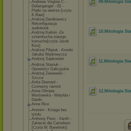
09.Mitologia St
Andrews Virginia C -
Dollanganger - 02 -
Platki na wietrze [czyta
K.Baar]
Andrzej Danilkiewicz
Rekonfiguracja
audiobook
10.Mitologia St
Andrzej Kalinin -Ze
sztambucha starego
komucha[czyta Jacek
Kiss]
Andrzej Pilipiuk - Kroniki
Jakuba Wędrowycza
Andrzej Sapkowski
11.Mitologia St
Andrzej Stasiuk -
Opowieści Galicyjskie
Andrzej Zaniewski -
Szczur
Anita Diamant -
Czerwony namiot
12.Mitologia St
Anna Olimpia
Mostowska - Matylda i
Daniło
Anne Rice
Anonim - Księga bez
tytułu
Anthony Piers - Xanth -
Zaklęcie dla Cameleon
[Czyta W. Barwiński]