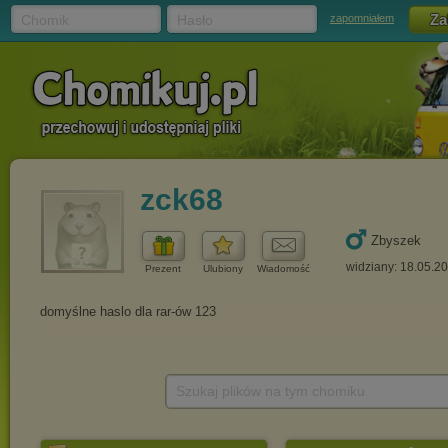
Chomik
Hasło
zapomniałem
zck68
Zbyszek
widziany: 18.05.2
Prezent
Ulubiony
Wiadomość
Szukaj plików na tym chomiku