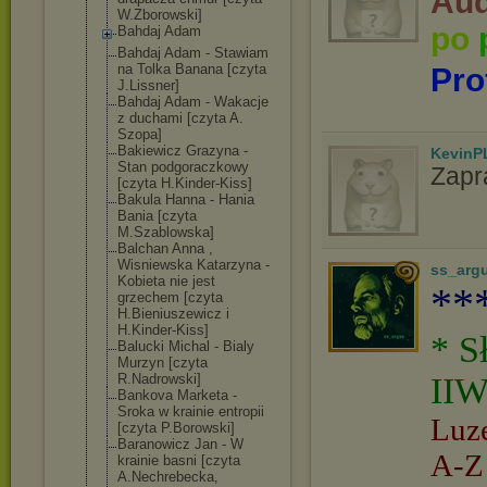
Aud
W.Zborowski]
po
Bahdaj Adam
Bahdaj Adam - Stawiam
na Tolka Banana [czyta
Pro
J.Lissner]
Bahdaj Adam - Wakacje
z duchami [czyta A.
Szopa]
Bakiewicz Grazyna -
KevinP
Stan podgoraczkowy
Zapr
[czyta H.Kinder-Kiss]
Bakula Hanna - Hania
Bania [czyta
M.Szablowska]
Balchan Anna ,
Wisniewska Katarzyna -
ss_arg
Kobieta nie jest
**
grzechem [czyta
H.Bieniuszewic
z i
H.Kinder-Kiss]
* S
Balucki Michal - Bialy
Murzyn [czyta
R.Nadrowski]
IIW
Bankova Marketa -
Sroka w krainie entropii
Luz
[czyta P.Borowski]
Baranowicz Jan - W
A-Z
krainie basni [czyta
A.Nechrebecka,