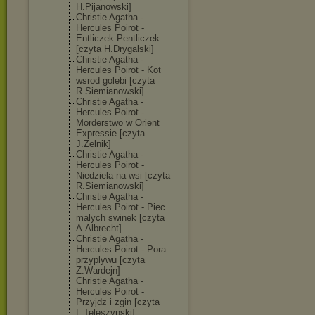
H.Pijanowski]
Christie Agatha -
Hercules Poirot -
Entliczek-Pent
liczek
[czyta H.Drygalski]
Christie Agatha -
Hercules Poirot - Kot
wsrod golebi [czyta
R.Siemianowski
]
Christie Agatha -
Hercules Poirot -
Morderstwo w Orient
Expressie [czyta
J.Zelnik]
Christie Agatha -
Hercules Poirot -
Niedziela na wsi [czyta
R.Siemianowski
]
Christie Agatha -
Hercules Poirot - Piec
malych swinek [czyta
A.Albrecht]
Christie Agatha -
Hercules Poirot - Pora
przyplywu [czyta
Z.Wardejn]
Christie Agatha -
Hercules Poirot -
Przyjdz i zgin [czyta
L.Teleszynski]