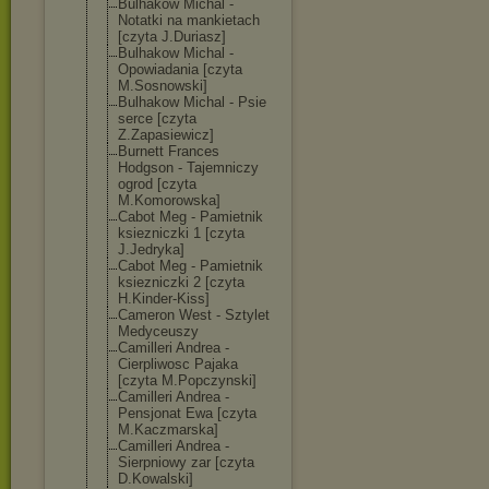
Bulhakow Michal -
Notatki na mankietach
[czyta J.Duriasz]
Bulhakow Michal -
Opowiadania [czyta
M.Sosnowski]
Bulhakow Michal - Psie
serce [czyta
Z.Zapasiewicz]
Burnett Frances
Hodgson - Tajemniczy
ogrod [czyta
M.Komorowska]
Cabot Meg - Pamietnik
ksiezniczki 1 [czyta
J.Jedryka]
Cabot Meg - Pamietnik
ksiezniczki 2 [czyta
H.Kinder-Kiss]
Cameron West - Sztylet
Medyceuszy
Camilleri Andrea -
Cierpliwosc Pajaka
[czyta M.Popczynski]
Camilleri Andrea -
Pensjonat Ewa [czyta
M.Kaczmarska]
Camilleri Andrea -
Sierpniowy zar [czyta
D.Kowalski]