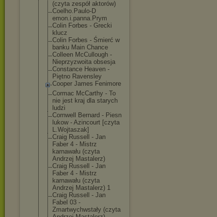
(czyta zespół aktorów)
Coelho.Paulo-D
emon.i.panna.P
rym
Colin Forbes - Grecki
klucz
Colin Forbes - Śmierć w
banku Main Chance
Colleen McCullough -
Nieprzyzwoita obsesja
Constance Heaven -
Piętno Ravensley
Cooper James Fenimore
Cormac McCarthy - To
nie jest kraj dla starych
ludzi
Cornwell Bernard - Piesn
lukow - Azincourt [czyta
L.Wojtaszak]
Craig Russell - Jan
Faber 4 - Mistrz
karnawału (czyta
Andrzej Mastalerz)
Craig Russell - Jan
Faber 4 - Mistrz
karnawału (czyta
Andrzej Mastalerz) 1
Craig Russell - Jan
Fabel 03 -
Zmartwychwstał
y (czyta
Andrzej Mastalerz)