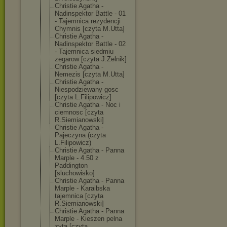
Christie Agatha -
Nadinspektor Battle - 01
- Tajemnica rezydencji
Chymnis [czyta M.Utta]
Christie Agatha -
Nadinspektor Battle - 02
- Tajemnica siedmiu
zegarow [czyta J.Zelnik]
Christie Agatha -
Nemezis [czyta M.Utta]
Christie Agatha -
Niespodziewany gosc
[czyta L.Filipowicz]
Christie Agatha - Noc i
ciemnosc [czyta
R.Siemianowski
]
Christie Agatha -
Pajeczyna (czyta
L.Filipowicz)
Christie Agatha - Panna
Marple - 4.50 z
Paddington
[sluchowisko]
Christie Agatha - Panna
Marple - Karaibska
tajemnica [czyta
R.Siemianowski
]
Christie Agatha - Panna
Marple - Kieszen pelna
zyta [czyta