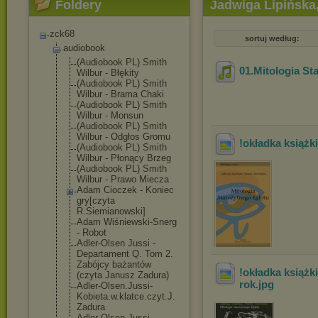
Foldery
Jadwiga Lipińska,
zck68
sortuj według:
audiobook
(Audiobook PL) Smith
01.Mitologia St
Wilbur - Błękity
(Audiobook PL) Smith
Wilbur - Brama Chaki
(Audiobook PL) Smith
Wilbur - Monsun
(Audiobook PL) Smith
Wilbur - Odgłos Gromu
!okładka książk
(Audiobook PL) Smith
Wilbur - Płonący Brzeg
(Audiobook PL) Smith
Wilbur - Prawo Miecza
Adam Cioczek - Koniec
gry[czyta
R.Siemianowski
]
Adam Wiśniewski-Sne
rg
- Robot
Adler-Olsen Jussi -
Departament Q. Tom 2.
Zabójcy bażantów
!okładka książk
(czyta Janusz Zadura)
rok
.jpg
Adler-Olsen.Ju
ssi-
Kobieta.w.
klatce.czyt.J.
Zadura
Adler-Olsen.Ju
ssi-