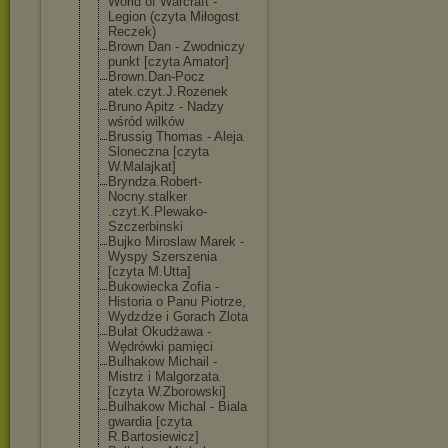
World of Warcraft -
Legion (czyta Miłogost
Reczek)
Brown Dan - Zwodniczy
punkt [czyta Amator]
Brown.Dan-Pocz
atek.czyt.J.Ro
zenek
Bruno Apitz - Nadzy
wśród wilków
Brussig Thomas - Aleja
Sloneczna [czyta
W.Malajkat]
Bryndza.Robert
-
Nocny.stalker
.czyt.K.Plewak
o-
Szczerbinski
Bujko Miroslaw Marek -
Wyspy Szerszenia
[czyta M.Utta]
Bukowiecka Zofia -
Historia o Panu Piotrze,
Wydzdze i Gorach Zlota
Bułat Okudżawa -
Wędrówki pamięci
Bulhakow Michail -
Mistrz i Malgorzata
[czyta W.Zborowski]
Bulhakow Michal - Biala
gwardia [czyta
R.Bartosiewicz
]