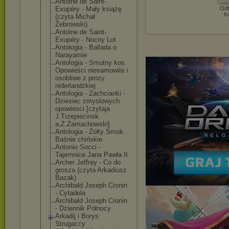
Antoine de Saint-
Exupéry - Mały książę
Odt
fo
(czyta Michał
Żebrowski)
Antoine de Saint-
Exupéry - Nocny Lot
Antologia - Ballada o
Narayamie
Antologia - Smutny kos.
Opowieści niesamowite i
osobliwe z prozy
niderlandzkiej
Antologia - Zachcianki -
Dziesiec zmyslowych
opowiesci [czytaja
J.Trzepiecinsk
a,Z.Zamachowsk
i]
Antologia - Żółty Smok.
Baśnie chińskie
Antonio Socci -
Tajemnice Jana Pawła II
Archer Jeffrey - Co do
grosza (czyta Arkadiusz
Bazak)
Archibald Joseph Cronin
- Cytadela
Archibald Joseph Cronin
- Dziennik Północy
Arkadij i Borys
Strugaccy