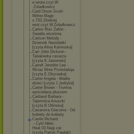
e.wrota.czyt.W
.Zoladkowicz
Card.Orson.Sco
tt-
Mither.Mage
s.T02.Zlodziej
wrot.czyt.W.Zo
ladkowicz
Carlos Ruiz Zafón -
Światła września
Carlson Melody -
Dziennik Nastolatki
[czyta Alina Kaminska]
Carr John Dickson -
Tabakierka cesarza
[czyta K.Jasienski]
Carrell Jennifer Lee -
Wciaz Mnie Przesladuja
[czyta E.Olszowka]
Carter Angela - Madre
dzieci [czyta J.Jedryka]
Carter Brown - Trumna
wyściełana pluszem
Cartland Barbara -
Tajemnica Anuszki
[czyta B.Utlinska]
Casanova Giacomo - Od
kobiety do kobiety
Castle.Richard
.-.Cykl.Nikki.
Heat.03.Nagi.z
ar.
(czyta.Patr
yk.Pawlak)