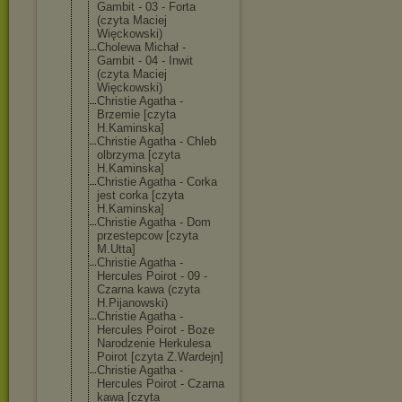
Gambit - 03 - Forta
(czyta Maciej
Więckowski)
Cholewa Michał -
Gambit - 04 - Inwit
(czyta Maciej
Więckowski)
Christie Agatha -
Brzemie [czyta
H.Kaminska]
Christie Agatha - Chleb
olbrzyma [czyta
H.Kaminska]
Christie Agatha - Corka
jest corka [czyta
H.Kaminska]
Christie Agatha - Dom
przestepcow [czyta
M.Utta]
Christie Agatha -
Hercules Poirot - 09 -
Czarna kawa (czyta
H.Pijanowski)
Christie Agatha -
Hercules Poirot - Boze
Narodzenie Herkulesa
Poirot [czyta Z.Wardejn]
Christie Agatha -
Hercules Poirot - Czarna
kawa [czyta