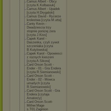
Camus Albert - Obcy
[czyta K.Kolbasiuk]
Camus Albert - Upadek
[czyta H.Drygalski]
Camus David - Rycerze
krolestwa [czyta M.utta]
Canty Kevin -
Dwadziescia trzy
stopnie ponizej zera
[czyta J.Kiss]
Capek Karel -
Daszenka, czyli zywot
szczeniaka [czyta
B.Kutylowska]
Capek Karol - Opowiesci
z roznych kieszeni
[czyta A.Sikora]
Card Orson Scott -
Ender - 01 - Gra Endera
[czyta R.Siemianowski
]
Card Orson Scott -
Ender - 02 - Mowca
umarlych [czyta
R.Siemianowski
]
Card Orson Scott - Gra
Endera [czytaja
Amatorzy]
Card.Orson.Sco
tt-
Mither.Mage
s.T01.Zaginion