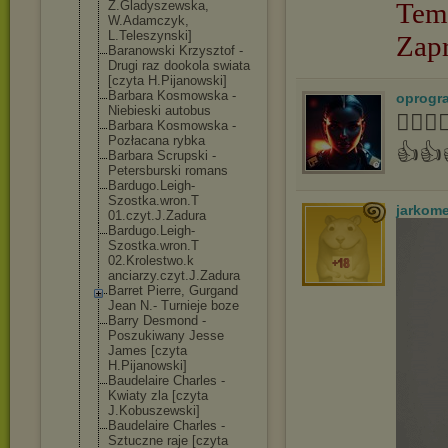
Tem
Z.Gladyszewska
,
W.Adamczyk,
L.Teleszynski]
Zap
Baranowski Krzysztof -
Drugi raz dookola swiata
[czyta H.Pijanowski]
Barbara Kosmowska -
oprogr
Niebieski autobus
👍🏻
Barbara Kosmowska -
Pozłacana rybka
👍👍
Barbara Scrupski -
Petersburski romans
Bardugo.Leigh-
Szostka.wron.T
jarkom
01.czyt.J.Zadu
ra
Bardugo.Leigh-
Szostka.wron.T
02.Krolestwo.k
anciarzy.czyt.
J.Zadura
Barret Pierre, Gurgand
Jean N.- Turnieje boze
Barry Desmond -
Poszukiwany Jesse
James [czyta
H.Pijanowski]
Baudelaire Charles -
Kwiaty zla [czyta
J.Kobuszewski]
Baudelaire Charles -
Sztuczne raje [czyta