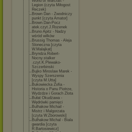
World of Warcraft -
Legion (czyta Miłogost
Reczek)
Brown Dan - Zwodniczy
punkt [czyta Amator]
Brown.Dan-Pocz
atek.czyt.J.Ro
zenek
Bruno Apitz - Nadzy
wśród wilków
Brussig Thomas - Aleja
Sloneczna [czyta
W.Malajkat]
Bryndza.Robert
-
Nocny.stalker
.czyt.K.Plewak
o-
Szczerbinski
Bujko Miroslaw Marek -
Wyspy Szerszenia
[czyta M.Utta]
Bukowiecka Zofia -
Historia o Panu Piotrze,
Wydzdze i Gorach Zlota
Bułat Okudżawa -
Wędrówki pamięci
Bulhakow Michail -
Mistrz i Malgorzata
[czyta W.Zborowski]
Bulhakow Michal - Biala
gwardia [czyta
R.Bartosiewicz
]