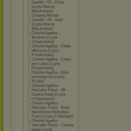
Gambit - 03 - Forta
(czyta Maciej
Więckowski)
Cholewa Michał -
Gambit - 04 - Inwit
(czyta Maciej
Więckowski)
Christie Agatha -
Brzemie [czyta
H.Kaminska]
Christie Agatha - Chleb
olbrzyma [czyta
H.Kaminska]
Christie Agatha - Corka
jest corka [czyta
H.Kaminska]
Christie Agatha - Dom
przestepcow [czyta
M.Utta]
Christie Agatha -
Hercules Poirot - 09 -
Czarna kawa (czyta
H.Pijanowski)
Christie Agatha -
Hercules Poirot - Boze
Narodzenie Herkulesa
Poirot [czyta Z.Wardejn]
Christie Agatha -
Hercules Poirot - Czarna
kawa [czyta