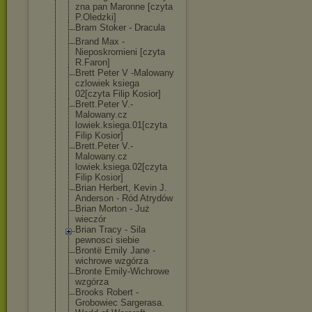
zna pan Maronne [czyta
P.Oledzki]
Bram Stoker - Dracula
Brand Max -
Nieposkromieni [czyta
R.Faron]
Brett Peter V -Malowany
czlowiek ksiega
02[czyta Filip Kosior]
Brett.Peter V.-
Malowany.cz
lowiek.ksiega.
01[czyta
Filip Kosior]
Brett.Peter V.-
Malowany.cz
lowiek.ksiega.
02[czyta
Filip Kosior]
Brian Herbert, Kevin J.
Anderson - Ród Atrydów
Brian Morton - Już
wieczór
Brian Tracy - Sila
pewnosci siebie
Brontë Emily Jane -
wichrowe wzgórza
Bronte Emily-Wichrowe
wzgórza
Brooks Robert -
Grobowiec Sargerasa.