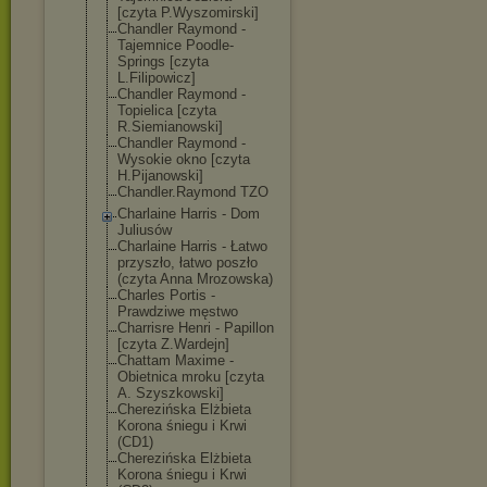
[czyta P.Wyszomirski]
Chandler Raymond -
Tajemnice Poodle-
Springs [czyta
L.Filipowicz]
Chandler Raymond -
Topielica [czyta
R.Siemianowski
]
Chandler Raymond -
Wysokie okno [czyta
H.Pijanowski]
Chandler.Raymo
nd TZO
Charlaine Harris - Dom
Juliusów
Charlaine Harris - Łatwo
przyszło, łatwo poszło
(czyta Anna Mrozowska)
Charles Portis -
Prawdziwe męstwo
Charrisre Henri - Papillon
[czyta Z.Wardejn]
Chattam Maxime -
Obietnica mroku [czyta
A. Szyszkowski]
Cherezińska Elżbieta
Korona śniegu i Krwi
(CD1)
Cherezińska Elżbieta
Korona śniegu i Krwi