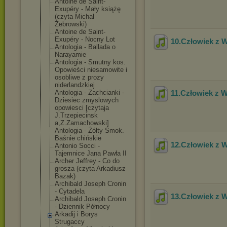
Antoine de Saint-
Exupéry - Mały książę
(czyta Michał
Żebrowski)
Antoine de Saint-
Exupéry - Nocny Lot
10.Człowiek z 
Antologia - Ballada o
Narayamie
Antologia - Smutny kos.
Opowieści niesamowite i
osobliwe z prozy
niderlandzkiej
Antologia - Zachcianki -
11.Człowiek z 
Dziesiec zmyslowych
opowiesci [czytaja
J.Trzepiecinsk
a,Z.Zamachowsk
i]
Antologia - Żółty Smok.
Baśnie chińskie
12.Człowiek z 
Antonio Socci -
Tajemnice Jana Pawła II
Archer Jeffrey - Co do
grosza (czyta Arkadiusz
Bazak)
Archibald Joseph Cronin
- Cytadela
13.Człowiek z 
Archibald Joseph Cronin
- Dziennik Północy
Arkadij i Borys
Strugaccy