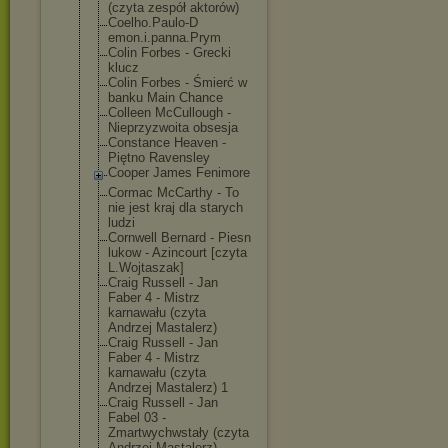
(czyta zespół aktorów)
Coelho.Paulo-D
emon.i.panna.P
rym
Colin Forbes - Grecki
klucz
Colin Forbes - Śmierć w
banku Main Chance
Colleen McCullough -
Nieprzyzwoita obsesja
Constance Heaven -
Piętno Ravensley
Cooper James Fenimore
Cormac McCarthy - To
nie jest kraj dla starych
ludzi
Cornwell Bernard - Piesn
lukow - Azincourt [czyta
L.Wojtaszak]
Craig Russell - Jan
Faber 4 - Mistrz
karnawału (czyta
Andrzej Mastalerz)
Craig Russell - Jan
Faber 4 - Mistrz
karnawału (czyta
Andrzej Mastalerz) 1
Craig Russell - Jan
Fabel 03 -
Zmartwychwstał
y (czyta
Andrzej Mastalerz)