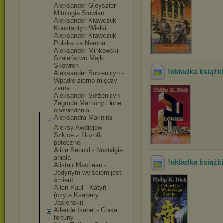
Aleksander Gieysztor -
Mitologia Słowian
Aleksander Krawczuk -
Konstantyn Wielki
Aleksander Krawczuk -
Polska za Nerona
Aleksander Minkowski -
Szaleństwo Majki
Skowron
!okładka książki
Aleksander Sołżenicyn -
Wpadło ziarno między
żarna
Aleksander Sołżenicyn -
Zagroda Matriony i inne
opowiadania
Aleksandra Marinina
Aleksy Awdiejew -
Szkice z filozofii
potocznej
Alice Sebold - Nostalgia
anioła
!okładka książki
Alistair MacLean -
Jedynym wyjściem jest
śmierć
Allen Paul - Katyń
(czyta Ksawery
Jasieński)
Allende Isabel - Corka
fortuny