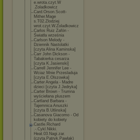
e.wrota.czyt.W
.Zoladkowicz
Card.Orson.Sco
tt-
Mither.Mage
s.T02.Zlodziej
wrot.czyt.W.Zo
ladkowicz
Carlos Ruiz Zafón -
Światła września
Carlson Melody -
Dziennik Nastolatki
[czyta Alina Kaminska]
Carr John Dickson -
Tabakierka cesarza
[czyta K.Jasienski]
Carrell Jennifer Lee -
Wciaz Mnie Przesladuja
[czyta E.Olszowka]
Carter Angela - Madre
dzieci [czyta J.Jedryka]
Carter Brown - Trumna
wyściełana pluszem
Cartland Barbara -
Tajemnica Anuszki
[czyta B.Utlinska]
Casanova Giacomo - Od
kobiety do kobiety
Castle.Richard
.-.Cykl.Nikki.
Heat.03.Nagi.z
ar.
(czyta.Patr
yk.Pawlak)