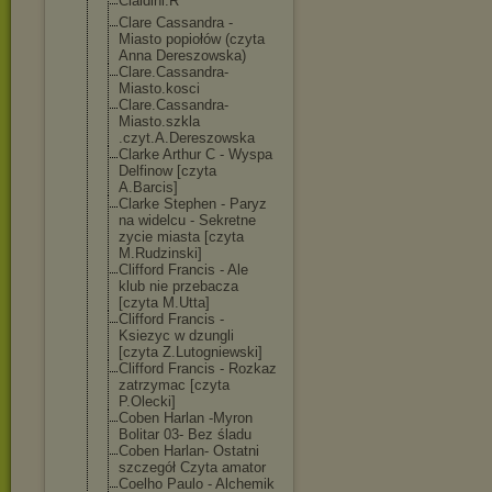
Cialdini.R
Clare Cassandra -
Miasto popiołów (czyta
Anna Dereszowska)
Clare.Cassandr
a-
Miasto.kosci
Clare.Cassandr
a-
Miasto.szkla
.czyt.A.Deresz
owska
Clarke Arthur C - Wyspa
Delfinow [czyta
A.Barcis]
Clarke Stephen - Paryz
na widelcu - Sekretne
zycie miasta [czyta
M.Rudzinski]
Clifford Francis - Ale
klub nie przebacza
[czyta M.Utta]
Clifford Francis -
Ksiezyc w dzungli
[czyta Z.Lutogniewski
]
Clifford Francis - Rozkaz
zatrzymac [czyta
P.Olecki]
Coben Harlan -Myron
Bolitar 03- Bez śladu
Coben Harlan- Ostatni
szczegół Czyta amator
Coelho Paulo - Alchemik