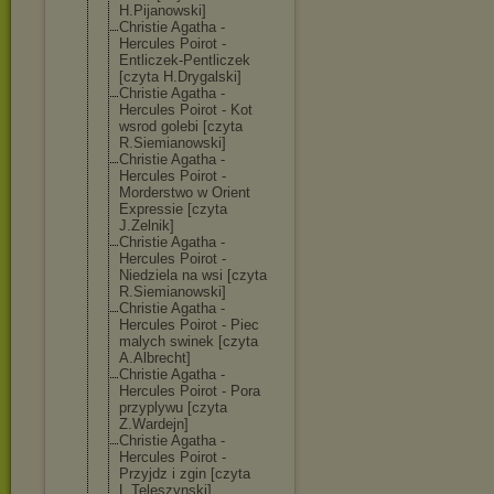
H.Pijanowski]
Christie Agatha -
Hercules Poirot -
Entliczek-Pent
liczek
[czyta H.Drygalski]
Christie Agatha -
Hercules Poirot - Kot
wsrod golebi [czyta
R.Siemianowski
]
Christie Agatha -
Hercules Poirot -
Morderstwo w Orient
Expressie [czyta
J.Zelnik]
Christie Agatha -
Hercules Poirot -
Niedziela na wsi [czyta
R.Siemianowski
]
Christie Agatha -
Hercules Poirot - Piec
malych swinek [czyta
A.Albrecht]
Christie Agatha -
Hercules Poirot - Pora
przyplywu [czyta
Z.Wardejn]
Christie Agatha -
Hercules Poirot -
Przyjdz i zgin [czyta
L.Teleszynski]