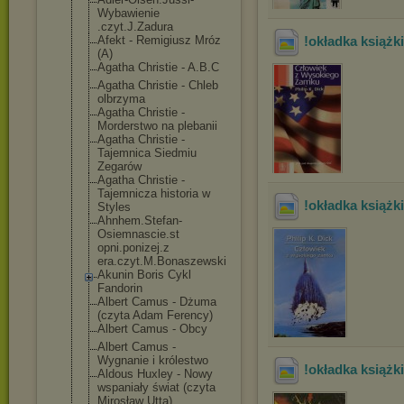
Wybawienie
.czyt.J.Zadura
Afekt - Remigiusz Mróz
!okładka książ
(A)
Agatha Christie - A.B.C
Agatha Christie - Chleb
olbrzyma
Agatha Christie -
Morderstwo na plebanii
Agatha Christie -
Tajemnica Siedmiu
Zegarów
Agatha Christie -
Tajemnicza historia w
!okładka książ
Styles
Ahnhem.Stefan-
Osiemnascie.st
opni.ponizej.z
era.czyt.M.Bon
aszewski
Akunin Boris Cykl
Fandorin
Albert Camus - Dżuma
(czyta Adam Ferency)
Albert Camus - Obcy
Albert Camus -
Wygnanie i królestwo
!okładka książki
Aldous Huxley - Nowy
wspaniały świat (czyta
Mirosław Utta)