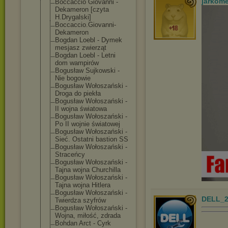
jarkom
Boccaccio Giovanni -
Dekameron [czyta
H.Drygalski]
Boccaccio.Giov
anni-
Dekameron
Bogdan Loebl - Dymek
mesjasz zwierząt
Bogdan Loebl - Letni
dom wampirów
Bogusław Sujkowski -
Nie bogowie
Bogusław Wołoszański -
Droga do piekła
Bogusław Wołoszański -
II wojna światowa
Bogusław Wołoszański -
Po II wojnie światowej
Bogusław Wołoszański -
Sieć. Ostatni bastion SS
Bogusław Wołoszański -
Straceńcy
Bogusław Wołoszański -
Tajna wojna Churchilla
Bogusław Wołoszański -
Tajna wojna Hitlera
Bogusław Wołoszański -
DELL_2
Twierdza szyfrów
Bogusław Wołoszański -
Wojna, miłość, zdrada
Bohdan Arct - Cyrk