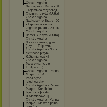
Christie Agatha -
Nadinspektor Battle - 01
- Tajemnica rezydencji
Chymnis [czyta M.Utta]
Christie Agatha -
Nadinspektor Battle - 02
- Tajemnica siedmiu
zegarow [czyta J.Zelnik]
Christie Agatha -
Nemezis [czyta M.Utta]
Christie Agatha -
Niespodziewany gosc
[czyta L.Filipowicz]
Christie Agatha - Noc i
ciemnosc [czyta
R.Siemianowski
]
Christie Agatha -
Pajeczyna (czyta
L.Filipowicz)
Christie Agatha - Panna
Marple - 4.50 z
Paddington
[sluchowisko]
Christie Agatha - Panna
Marple - Karaibska
tajemnica [czyta
R.Siemianowski
]
Christie Agatha - Panna
Marple - Kieszen pelna
zyta [czyta