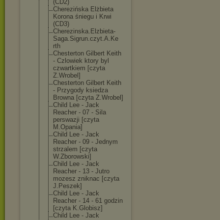
(CD2)
Cherezińska Elżbieta
Korona śniegu i Krwi
(CD3)
Cherezinska.El
zbieta-
Saga.Si
grun.czyt.A.Ke
rth
Chesterton Gilbert Keith
- Czlowiek ktory byl
czwartkiem [czyta
Z.Wrobel]
Chesterton Gilbert Keith
- Przygody ksiedza
Browna [czyta Z.Wrobel]
Child Lee - Jack
Reacher - 07 - Sila
perswazji [czyta
M.Opania]
Child Lee - Jack
Reacher - 09 - Jednym
strzalem [czyta
W.Zborowski]
Child Lee - Jack
Reacher - 13 - Jutro
mozesz zniknac [czyta
J.Peszek]
Child Lee - Jack
Reacher - 14 - 61 godzin
[czyta K.Globisz]
Child Lee - Jack