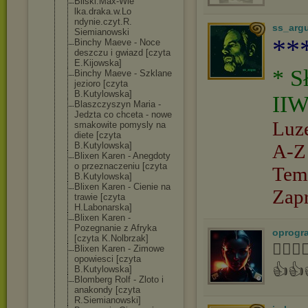
Bilski.Max-Wie
lka.draka.w.Lo
ndynie.czyt.R.
ss_arg
Siemianowski
**
Binchy Maeve - Noce
deszczu i gwiazd [czyta
E.Kijowska]
* S
Binchy Maeve - Szklane
jezioro [czyta
B.Kutylowska]
IIW
Blaszczyszyn Maria -
Jedzta co chceta - nowe
Luz
smakowite pomysly na
diete [czyta
B.Kutylowska]
A-Z
Blixen Karen - Anegdoty
o przeznaczeniu [czyta
Tem
B.Kutylowska]
Blixen Karen - Cienie na
Zap
trawie [czyta
H.Labonarska]
Blixen Karen -
Pozegnanie z Afryka
oprogr
[czyta K.Nolbrzak]
👍🏻
Blixen Karen - Zimowe
opowiesci [czyta
👍👍
B.Kutylowska]
Blomberg Rolf - Zloto i
anakondy [czyta
R.Siemianowski
]