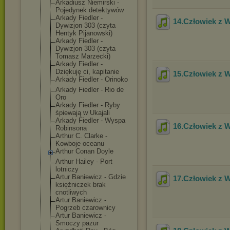
Arkadiusz Niemirski -
Pojedynek detektywów
Arkady Fiedler -
14.Człowiek z 
Dywizjon 303 (czyta
Hentyk Pijanowski)
Arkady Fiedler -
Dywizjon 303 (czyta
Tomasz Marzecki)
Arkady Fiedler -
Dziękuję ci, kapitanie
15.Człowiek z 
Arkady Fiedler - Orinoko
Arkady Fiedler - Rio de
Oro
Arkady Fiedler - Ryby
śpiewają w Ukajali
Arkady Fiedler - Wyspa
16.Człowiek z 
Robinsona
Arthur C. Clarke -
Kowboje oceanu
Arthur Conan Doyle
Arthur Hailey - Port
lotniczy
Artur Baniewicz - Gdzie
17.Człowiek z 
księżniczek brak
cnotliwych
Artur Baniewicz -
Pogrzeb czarownicy
Artur Baniewicz -
Smoczy pazur