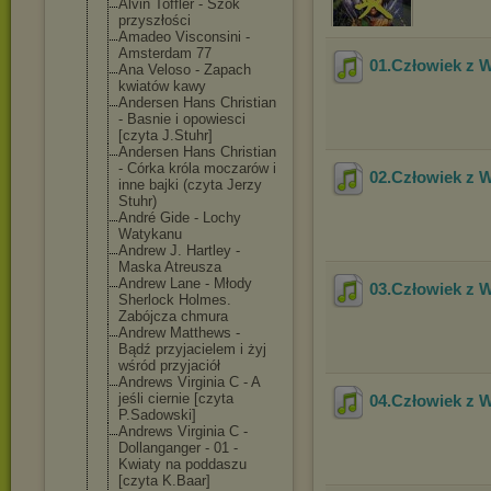
Alvin Toffler - Szok
przyszłości
Amadeo Visconsini -
Amsterdam 77
01.Człowiek z 
Ana Veloso - Zapach
kwiatów kawy
Andersen Hans Christian
- Basnie i opowiesci
[czyta J.Stuhr]
Andersen Hans Christian
- Córka króla moczarów i
02.Człowiek z 
inne bajki (czyta Jerzy
Stuhr)
André Gide - Lochy
Watykanu
Andrew J. Hartley -
Maska Atreusza
Andrew Lane - Młody
03.Człowiek z 
Sherlock Holmes.
Zabójcza chmura
Andrew Matthews -
Bądź przyjacielem i żyj
wśród przyjaciół
Andrews Virginia C - A
jeśli ciernie [czyta
04.Człowiek z 
P.Sadowski]
Andrews Virginia C -
Dollanganger - 01 -
Kwiaty na poddaszu
[czyta K.Baar]