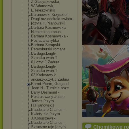
Z.Gladyszewska
,
W.Adamczyk,
L.Teleszynski]
Baranowski Krzysztof -
Drugi raz dookola swiata
[czyta H.Pijanowski]
Barbara Kosmowska -
Niebieski autobus
Barbara Kosmowska -
Pozłacana rybka
Barbara Scrupski -
Petersburski romans
Bardugo.Leigh-
Szostka.wron.T
01.czyt.J.Zadu
ra
Bardugo.Leigh-
Szostka.wron.T
02.Krolestwo.k
anciarzy.czyt.
J.Zadura
Barret Pierre, Gurgand
Jean N.- Turnieje boze
Barry Desmond -
Poszukiwany Jesse
James [czyta
H.Pijanowski]
Baudelaire Charles -
Kwiaty zla [czyta
J.Kobuszewski]
Baudelaire Charles -
Chomikowe r
Sztuczne raje [czyta