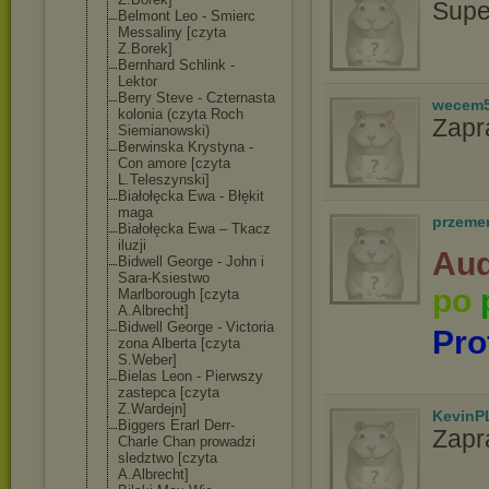
Supe
Belmont Leo - Smierc
Messaliny [czyta
Z.Borek]
Bernhard Schlink -
Lektor
Berry Steve - Czternasta
wecem
kolonia (czyta Roch
Zapr
Siemianowski)
Berwinska Krystyna -
Con amore [czyta
L.Teleszynski]
Białołęcka Ewa - Błękit
maga
przeme
Białołęcka Ewa – Tkacz
iluzji
Aud
Bidwell George - John i
Sara-Ksiestwo
po
Marlborough [czyta
A.Albrecht]
Bidwell George - Victoria
Pro
zona Alberta [czyta
S.Weber]
Bielas Leon - Pierwszy
zastepca [czyta
Z.Wardejn]
KevinP
Biggers Erarl Derr-
Zapr
Charle Chan prowadzi
sledztwo [czyta
A.Albrecht]