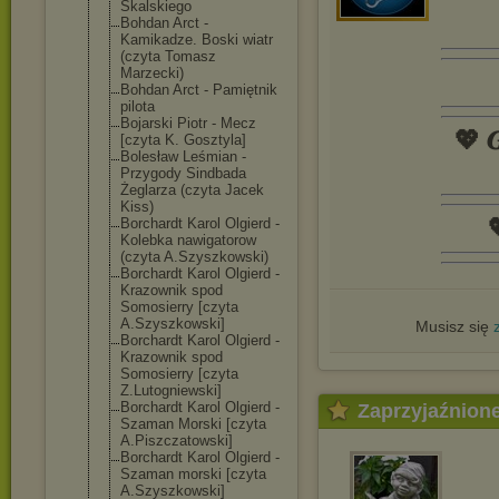
Skalskiego
Bohdan Arct -
Kamikadze. Boski wiatr
(czyta Tomasz
Marzecki)
Bohdan Arct - Pamiętnik
pilota
Bojarski Piotr - Mecz
💖 𝑮
[czyta K. Gosztyla]
Bolesław Leśmian -
Przygody Sindbada
Żeglarza (czyta Jacek
Kiss)

Borchardt Karol Olgierd -
Kolebka nawigatorow
(czyta A.Szyszkowski)
Borchardt Karol Olgierd -
Krazownik spod
Somosierry [czyta
A.Szyszkowski]
Musisz się
Borchardt Karol Olgierd -
Krazownik spod
Somosierry [czyta
Z.Lutogniewski
]
Borchardt Karol Olgierd -
Zaprzyjaźnion
Szaman Morski [czyta
A.Piszczatowsk
i]
Borchardt Karol Olgierd -
Szaman morski [czyta
A.Szyszkowski]