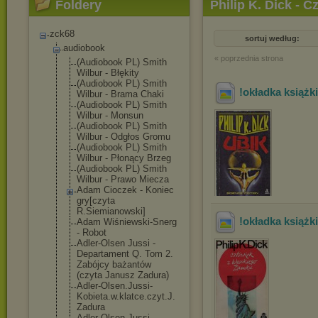
Foldery
Philip K. Dick -
zck68
sortuj według:
audiobook
« poprzednia strona
(Audiobook PL) Smith
Wilbur - Błękity
(Audiobook PL) Smith
!okładka książ
Wilbur - Brama Chaki
(Audiobook PL) Smith
Wilbur - Monsun
(Audiobook PL) Smith
Wilbur - Odgłos Gromu
(Audiobook PL) Smith
Wilbur - Płonący Brzeg
(Audiobook PL) Smith
Wilbur - Prawo Miecza
Adam Cioczek - Koniec
gry[czyta
R.Siemianowski
]
!okładka książki
Adam Wiśniewski-Sne
rg
- Robot
Adler-Olsen Jussi -
Departament Q. Tom 2.
Zabójcy bażantów
(czyta Janusz Zadura)
Adler-Olsen.Ju
ssi-
Kobieta.w.
klatce.czyt.J.
Zadura
Adler-Olsen.Ju
ssi-