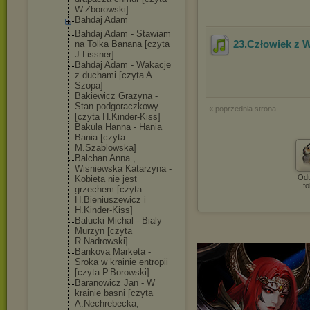
W.Zborowski]
Bahdaj Adam
Bahdaj Adam - Stawiam
23.Człowiek z 
na Tolka Banana [czyta
J.Lissner]
Bahdaj Adam - Wakacje
z duchami [czyta A.
Szopa]
Bakiewicz Grazyna -
Stan podgoraczkowy
« poprzednia strona
[czyta H.Kinder-Kiss]
Bakula Hanna - Hania
Bania [czyta
M.Szablowska]
Balchan Anna ,
Wisniewska Katarzyna -
Odt
Kobieta nie jest
fo
grzechem [czyta
H.Bieniuszewic
z i
H.Kinder-Kiss]
Balucki Michal - Bialy
Murzyn [czyta
R.Nadrowski]
Bankova Marketa -
Sroka w krainie entropii
[czyta P.Borowski]
Baranowicz Jan - W
krainie basni [czyta
A.Nechrebecka,