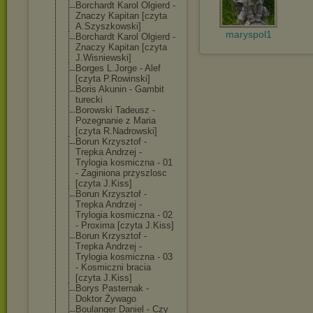
Borchardt Karol Olgierd -
Znaczy Kapitan [czyta
A.Szyszkowski]
maryspol1
Borchardt Karol Olgierd -
Znaczy Kapitan [czyta
J.Wisniewski]
Borges L.Jorge - Alef
[czyta P.Rowinski]
Boris Akunin - Gambit
turecki
Borowski Tadeusz -
Pozegnanie z Maria
[czyta R.Nadrowski]
Borun Krzysztof -
Trepka Andrzej -
Trylogia kosmiczna - 01
- Zaginiona przyszlosc
[czyta J.Kiss]
Borun Krzysztof -
Trepka Andrzej -
Trylogia kosmiczna - 02
- Proxima [czyta J.Kiss]
Borun Krzysztof -
Trepka Andrzej -
Trylogia kosmiczna - 03
- Kosmiczni bracia
[czyta J.Kiss]
Borys Pasternak -
Doktor Żywago
Boulanger Daniel - Czy