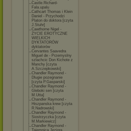
Castle.Richard
-
Fala.upalu
Cathcart Thomas i Klein
Daniel - Przychodzi
Platon do doktora [czyta
J.Stuhr]
Cawthorne Nigel -
ŻYCIE EROTYCZNE
WIELKICH
DYKTATORÓW
dyktatorów
Cervantes Saavedra
Miguel de - Przemyslny
szlachcic Don Kichote z
Manchy [czyta
A.Szczepkowski
]
Chandler Raymond -
Dlugie pozegnanie
[czyta P.Gasparski]
Chandler Raymond -
Gleboki sen [czyta
M.Utta]
Chandler Raymond -
Hiszpanska krew [czyta
R.Nadrowski]
Chandler Raymond -
Siostrzyczka [czyta
M.Markiewicz]
Chandler Raymond -
Tajemnica Jeziora