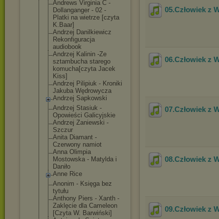
Andrews Virginia C -
05.Człowiek z 
Dollanganger - 02 -
Platki na wietrze [czyta
K.Baar]
Andrzej Danilkiewicz
Rekonfiguracja
audiobook
Andrzej Kalinin -Ze
06.Człowiek z 
sztambucha starego
komucha[czyta Jacek
Kiss]
Andrzej Pilipiuk - Kroniki
Jakuba Wędrowycza
Andrzej Sapkowski
Andrzej Stasiuk -
07.Człowiek z 
Opowieści Galicyjskie
Andrzej Zaniewski -
Szczur
Anita Diamant -
Czerwony namiot
Anna Olimpia
08.Człowiek z 
Mostowska - Matylda i
Daniło
Anne Rice
Anonim - Księga bez
tytułu
Anthony Piers - Xanth -
Zaklęcie dla Cameleon
09.Człowiek z 
[Czyta W. Barwiński]