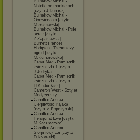
Bulhakow Michal -
Notatki na mankietach
[czyta J.Duriasz]
Bulhakow Michal -
Opowiadania [czyta
M.Sosnowski]
Bulhakow Michal - Psie
serce [czyta
Z.Zapasiewicz]
Burnett Frances
Hodgson - Tajemniczy
ogrod [czyta
M.Komorowska]
Cabot Meg - Pamietnik
ksiezniczki 1 [czyta
J.Jedryka]
Cabot Meg - Pamietnik
ksiezniczki 2 [czyta
H.Kinder-Kiss]
Cameron West - Sztylet
Medyceuszy
Camilleri Andrea -
Cierpliwosc Pajaka
[czyta M.Popczynski]
Camilleri Andrea -
Pensjonat Ewa [czyta
M.Kaczmarska]
Camilleri Andrea -
Sierpniowy zar [czyta
D.Kowalski]