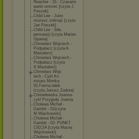
Reacher - 15 - Czasami
warto umrzec [czyta J.
Peszek]
Child Lee - Jutro
możesz zniknąć [czyta
Jan Peszek]
Child Lee - Siła
perswazji [czyta Marian
Opania]
Chmielarz Wojciech -
Podpalacz [czyta A.
Mastalerz]
Chmielarz Wojciech -
Podpalacz [czyta
A.Mastalerz]
Chmielarz.Wojc
iech.-.Cykl.Ko
misarz.Mortka.
02.Farma.lalek
.
(czyta.Janusz
.Zadura)
Chmielewska Joanna-
cykl Przygody Joanny
Cholewa Michał -
Gambit - 01(czyta
M.Więckowski)
Cholewa Michał -
Gambit - 02- PUNKT
CIĘCIA [czyta Maciej
Więckowski]
Cholewa Michał -