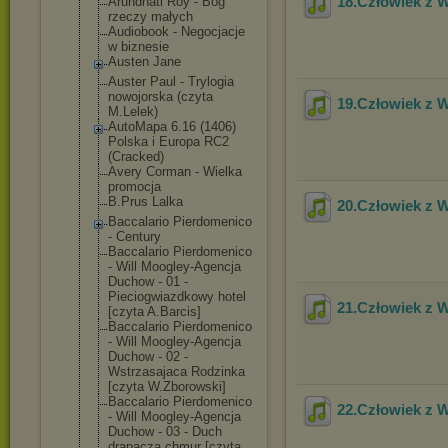
18.Człowiek z 
Arundhati Roy - Bóg
rzeczy małych
Audiobook - Negocjacje
w biznesie
Austen Jane
Auster Paul - Trylogia
nowojorska (czyta
19.Człowiek z 
M.Lelek)
AutoMapa 6.16 (1406)
Polska i Europa RC2
(Cracked)
Avery Corman - Wielka
promocja
B.Prus Lalka
20.Człowiek z 
Baccalario Pierdomenico
- Century
Baccalario Pierdomenico
- Will Moogley-Agencj
a
Duchow - 01 -
Pieciogwiazdko
wy hotel
21.Człowiek z 
[czyta A.Barcis]
Baccalario Pierdomenico
- Will Moogley-Agencj
a
Duchow - 02 -
Wstrzasajaca Rodzinka
[czyta W.Zborowski]
Baccalario Pierdomenico
22.Człowiek z 
- Will Moogley-Agencj
a
Duchow - 03 - Duch
drapacza chmur [czyta