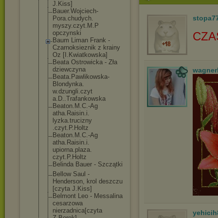
J.Kiss]
Bauer.Wojciech
-
stopa7
Pora.chudych.
myszy.czyt.M.P
opczynski
CZA
Baum Liman Frank -
Czarnoksieznik z krainy
Oz [I.Kwiatkowska
]
Beata Ostrowicka - Zła
dziewczyna
wagner
Beata.Pawlikow
ska-
Blondynka.
w.dzungli.czyt
a.D..Trafankow
ska
Beaton.M.C.-Ag
atha.Raisin.i.
lyzka.trucizny
.czyt.P.Holtz
Beaton.M.C.-Ag
atha.Raisin.i.
upiorna.plaza.
czyt.P.Holtz
Belinda Bauer - Szczątki
Bellow Saul -
Henderson, krol deszczu
[czyta J.Kiss]
Belmont Leo - Messalina
cesarzowa
nierzadnica[cz
yta
yehicih
Z.Borek]