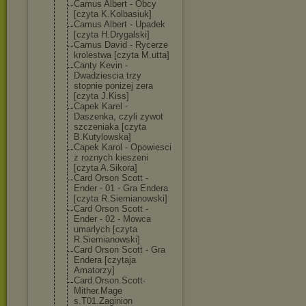
Camus Albert - Obcy
[czyta K.Kolbasiuk]
Camus Albert - Upadek
[czyta H.Drygalski]
Camus David - Rycerze
krolestwa [czyta M.utta]
Canty Kevin -
Dwadziescia trzy
stopnie ponizej zera
[czyta J.Kiss]
Capek Karel -
Daszenka, czyli zywot
szczeniaka [czyta
B.Kutylowska]
Capek Karol - Opowiesci
z roznych kieszeni
[czyta A.Sikora]
Card Orson Scott -
Ender - 01 - Gra Endera
[czyta R.Siemianowski
]
Card Orson Scott -
Ender - 02 - Mowca
umarlych [czyta
R.Siemianowski
]
Card Orson Scott - Gra
Endera [czytaja
Amatorzy]
Card.Orson.Sco
tt-
Mither.Mage
s.T01.Zaginion