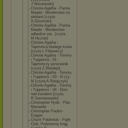
J.Wisniewski]
Christie Agatha - Panna
Marple - Morderstwo na
plebanii [czyta
A.Dziurman]
Christie Agatha - Panna
Marple - Morderstwo
odbedzie sie...[czyta
M.Hycnar]
Christie Agatha -
Tajemnica bladego konia
[czyta L.Filipowicz]
Christie Agatha - Tommy
i Tuppence - 01 -
Tajemniczy przeciwnik
[czyta Z.Wardejn]
Christie Agatha - Tommy
i Tuppence - 03 - N czy
M [czyta A.Ratajczyk]
Christie Agatha - Tommy
i Tuppence - 04 - Dom
nad kanalem [czyta
R.Siemianowski
]
Christopher Hyde - Plan
Maxwella
Christopher Paolini -
Eragon
Chuck Palahniuk - Fight
Club. Podziemny krąg