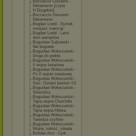
Boccaccio Giovanni -
Dekameron [czyta
H.Drygalski]
Boccaccio.Giov
anni-
Dekameron
Bogdan Loebl - Dymek
mesjasz zwierząt
Bogdan Loebl - Letni
dom wampirów
Bogusław Sujkowski -
Nie bogowie
Bogusław Wołoszański -
Droga do piekła
Bogusław Wołoszański -
II wojna światowa
Bogusław Wołoszański -
Po II wojnie światowej
Bogusław Wołoszański -
Sieć. Ostatni bastion SS
Bogusław Wołoszański -
Straceńcy
Bogusław Wołoszański -
Tajna wojna Churchilla
Bogusław Wołoszański -
Tajna wojna Hitlera
Bogusław Wołoszański -
Twierdza szyfrów
Bogusław Wołoszański -
Wojna, miłość, zdrada
Bohdan Arct - Cyrk