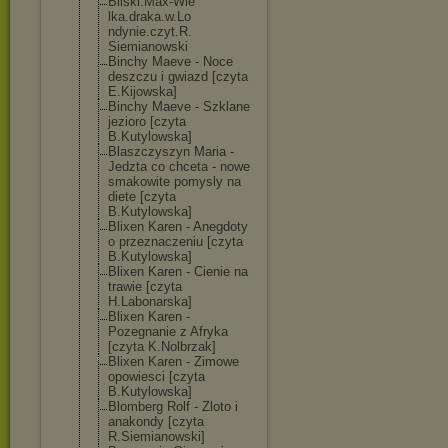
Bilski.Max-Wie
lka.draka.w.Lo
ndynie.czyt.R.
Siemianowski
Binchy Maeve - Noce
deszczu i gwiazd [czyta
E.Kijowska]
Binchy Maeve - Szklane
jezioro [czyta
B.Kutylowska]
Blaszczyszyn Maria -
Jedzta co chceta - nowe
smakowite pomysly na
diete [czyta
B.Kutylowska]
Blixen Karen - Anegdoty
o przeznaczeniu [czyta
B.Kutylowska]
Blixen Karen - Cienie na
trawie [czyta
H.Labonarska]
Blixen Karen -
Pozegnanie z Afryka
[czyta K.Nolbrzak]
Blixen Karen - Zimowe
opowiesci [czyta
B.Kutylowska]
Blomberg Rolf - Zloto i
anakondy [czyta
R.Siemianowski
]