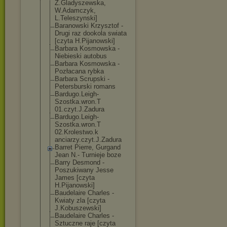
Z.Gladyszewska
,
W.Adamczyk,
L.Teleszynski]
Baranowski Krzysztof -
Drugi raz dookola swiata
[czyta H.Pijanowski]
Barbara Kosmowska -
Niebieski autobus
Barbara Kosmowska -
Pozłacana rybka
Barbara Scrupski -
Petersburski romans
Bardugo.Leigh-
Szostka.wron.T
01.czyt.J.Zadu
ra
Bardugo.Leigh-
Szostka.wron.T
02.Krolestwo.k
anciarzy.czyt.
J.Zadura
Barret Pierre, Gurgand
Jean N.- Turnieje boze
Barry Desmond -
Poszukiwany Jesse
James [czyta
H.Pijanowski]
Baudelaire Charles -
Kwiaty zla [czyta
J.Kobuszewski]
Baudelaire Charles -
Sztuczne raje [czyta