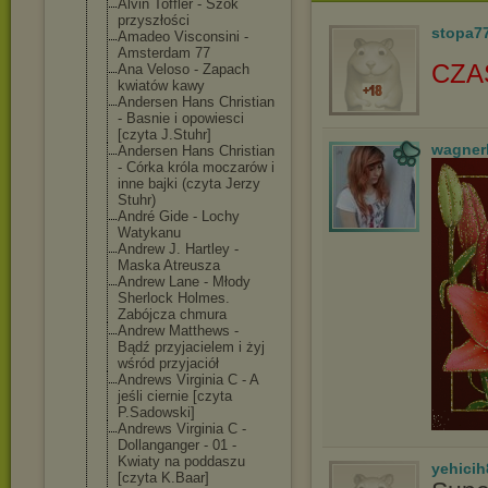
Alvin Toffler - Szok
przyszłości
stopa7
Amadeo Visconsini -
Amsterdam 77
CZA
Ana Veloso - Zapach
kwiatów kawy
Andersen Hans Christian
- Basnie i opowiesci
[czyta J.Stuhr]
wagner
Andersen Hans Christian
- Córka króla moczarów i
inne bajki (czyta Jerzy
Stuhr)
André Gide - Lochy
Watykanu
Andrew J. Hartley -
Maska Atreusza
Andrew Lane - Młody
Sherlock Holmes.
Zabójcza chmura
Andrew Matthews -
Bądź przyjacielem i żyj
wśród przyjaciół
Andrews Virginia C - A
jeśli ciernie [czyta
P.Sadowski]
Andrews Virginia C -
Dollanganger - 01 -
Kwiaty na poddaszu
yehicih
[czyta K.Baar]