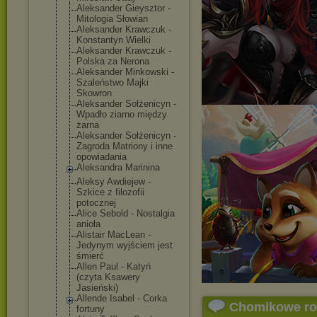
Aleksander Gieysztor -
Mitologia Słowian
Aleksander Krawczuk -
Konstantyn Wielki
Aleksander Krawczuk -
Polska za Nerona
Aleksander Minkowski -
Szaleństwo Majki
Skowron
Aleksander Sołżenicyn -
Wpadło ziarno między
żarna
Aleksander Sołżenicyn -
Zagroda Matriony i inne
opowiadania
Aleksandra Marinina
Aleksy Awdiejew -
Szkice z filozofii
potocznej
Alice Sebold - Nostalgia
anioła
Alistair MacLean -
Jedynym wyjściem jest
śmierć
Allen Paul - Katyń
(czyta Ksawery
Jasieński)
Allende Isabel - Corka
Chomikowe r
fortuny