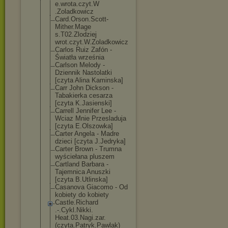
e.wrota.czyt.W
.Zoladkowicz
Card.Orson.Sco
tt-
Mither.Mage
s.T02.Zlodziej
wrot.czyt.W.Zo
ladkowicz
Carlos Ruiz Zafón -
Światła września
Carlson Melody -
Dziennik Nastolatki
[czyta Alina Kaminska]
Carr John Dickson -
Tabakierka cesarza
[czyta K.Jasienski]
Carrell Jennifer Lee -
Wciaz Mnie Przesladuja
[czyta E.Olszowka]
Carter Angela - Madre
dzieci [czyta J.Jedryka]
Carter Brown - Trumna
wyściełana pluszem
Cartland Barbara -
Tajemnica Anuszki
[czyta B.Utlinska]
Casanova Giacomo - Od
kobiety do kobiety
Castle.Richard
.-.Cykl.Nikki.
Heat.03.Nagi.z
ar.
(czyta.Patr
yk.Pawlak)