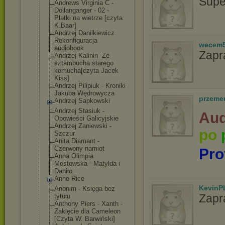
Supe
Andrews Virginia C -
Dollanganger - 02 -
Platki na wietrze [czyta
K.Baar]
Andrzej Danilkiewicz
Rekonfiguracja
wecem
audiobook
Zapr
Andrzej Kalinin -Ze
sztambucha starego
komucha[czyta Jacek
Kiss]
Andrzej Pilipiuk - Kroniki
Jakuba Wędrowycza
przeme
Andrzej Sapkowski
Andrzej Stasiuk -
Aud
Opowieści Galicyjskie
Andrzej Zaniewski -
po
Szczur
Anita Diamant -
Czerwony namiot
Pro
Anna Olimpia
Mostowska - Matylda i
Daniło
Anne Rice
KevinP
Anonim - Księga bez
Zapr
tytułu
Anthony Piers - Xanth -
Zaklęcie dla Cameleon
[Czyta W. Barwiński]