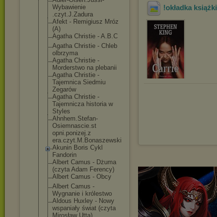
Wybawienie
!okładka książki
.czyt.J.Zadura
Afekt - Remigiusz Mróz
(A)
Agatha Christie - A.B.C
Agatha Christie - Chleb
olbrzyma
Agatha Christie -
Morderstwo na plebanii
Agatha Christie -
Tajemnica Siedmiu
Zegarów
Agatha Christie -
Tajemnicza historia w
Styles
Ahnhem.Stefan-
Osiemnascie.st
opni.ponizej.z
era.czyt.M.Bon
aszewski
Akunin Boris Cykl
Fandorin
Albert Camus - Dżuma
(czyta Adam Ferency)
Albert Camus - Obcy
Albert Camus -
Wygnanie i królestwo
Aldous Huxley - Nowy
wspaniały świat (czyta
Mirosław Utta)