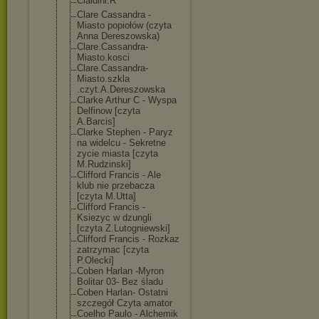
Cialdini.R
Clare Cassandra -
Miasto popiołów (czyta
Anna Dereszowska)
Clare.Cassandr
a-
Miasto.kosci
Clare.Cassandr
a-
Miasto.szkla
.czyt.A.Deresz
owska
Clarke Arthur C - Wyspa
Delfinow [czyta
A.Barcis]
Clarke Stephen - Paryz
na widelcu - Sekretne
zycie miasta [czyta
M.Rudzinski]
Clifford Francis - Ale
klub nie przebacza
[czyta M.Utta]
Clifford Francis -
Ksiezyc w dzungli
[czyta Z.Lutogniewski
]
Clifford Francis - Rozkaz
zatrzymac [czyta
P.Olecki]
Coben Harlan -Myron
Bolitar 03- Bez śladu
Coben Harlan- Ostatni
szczegół Czyta amator
Coelho Paulo - Alchemik