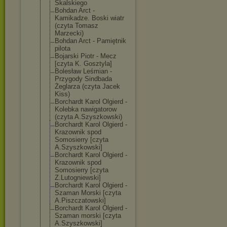
Skalskiego
Bohdan Arct -
Kamikadze. Boski wiatr
(czyta Tomasz
Marzecki)
Bohdan Arct - Pamiętnik
pilota
Bojarski Piotr - Mecz
[czyta K. Gosztyla]
Bolesław Leśmian -
Przygody Sindbada
Żeglarza (czyta Jacek
Kiss)
Borchardt Karol Olgierd -
Kolebka nawigatorow
(czyta A.Szyszkowski)
Borchardt Karol Olgierd -
Krazownik spod
Somosierry [czyta
A.Szyszkowski]
Borchardt Karol Olgierd -
Krazownik spod
Somosierry [czyta
Z.Lutogniewski
]
Borchardt Karol Olgierd -
Szaman Morski [czyta
A.Piszczatowsk
i]
Borchardt Karol Olgierd -
Szaman morski [czyta
A.Szyszkowski]