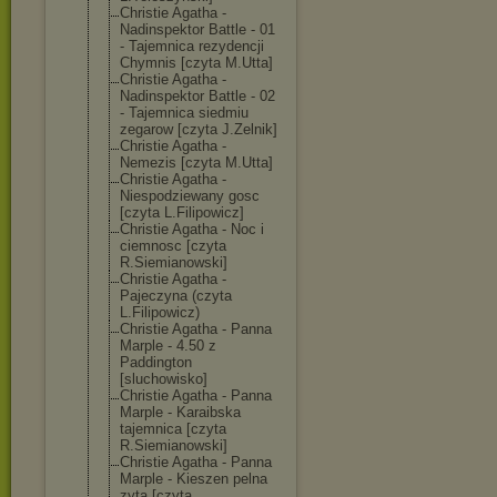
Christie Agatha -
Nadinspektor Battle - 01
- Tajemnica rezydencji
Chymnis [czyta M.Utta]
Christie Agatha -
Nadinspektor Battle - 02
- Tajemnica siedmiu
zegarow [czyta J.Zelnik]
Christie Agatha -
Nemezis [czyta M.Utta]
Christie Agatha -
Niespodziewany gosc
[czyta L.Filipowicz]
Christie Agatha - Noc i
ciemnosc [czyta
R.Siemianowski
]
Christie Agatha -
Pajeczyna (czyta
L.Filipowicz)
Christie Agatha - Panna
Marple - 4.50 z
Paddington
[sluchowisko]
Christie Agatha - Panna
Marple - Karaibska
tajemnica [czyta
R.Siemianowski
]
Christie Agatha - Panna
Marple - Kieszen pelna
zyta [czyta