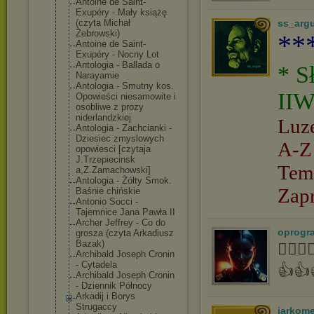
Antoine de Saint-
Exupéry - Mały książę
(czyta Michał
ss_arg
Żebrowski)
**
Antoine de Saint-
Exupéry - Nocny Lot
Antologia - Ballada o
* S
Narayamie
Antologia - Smutny kos.
IIW
Opowieści niesamowite i
osobliwe z prozy
niderlandzkiej
Luz
Antologia - Zachcianki -
Dziesiec zmyslowych
A-Z
opowiesci [czytaja
J.Trzepiecinsk
Tem
a,Z.Zamachowsk
i]
Antologia - Żółty Smok.
Zap
Baśnie chińskie
Antonio Socci -
Tajemnice Jana Pawła II
Archer Jeffrey - Co do
oprogr
grosza (czyta Arkadiusz
Bazak)
👍🏻
Archibald Joseph Cronin
- Cytadela
👍👍
Archibald Joseph Cronin
- Dziennik Północy
Arkadij i Borys
Strugaccy
jarkom