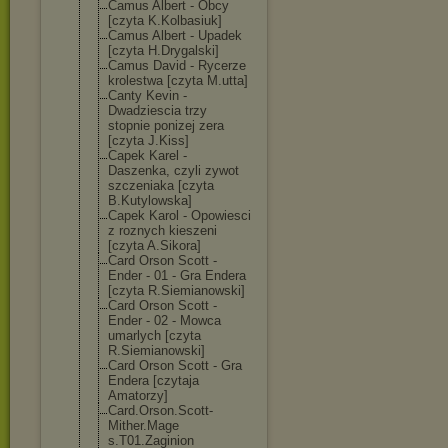
Camus Albert - Obcy
[czyta K.Kolbasiuk]
Camus Albert - Upadek
[czyta H.Drygalski]
Camus David - Rycerze
krolestwa [czyta M.utta]
Canty Kevin -
Dwadziescia trzy
stopnie ponizej zera
[czyta J.Kiss]
Capek Karel -
Daszenka, czyli zywot
szczeniaka [czyta
B.Kutylowska]
Capek Karol - Opowiesci
z roznych kieszeni
[czyta A.Sikora]
Card Orson Scott -
Ender - 01 - Gra Endera
[czyta R.Siemianowski
]
Card Orson Scott -
Ender - 02 - Mowca
umarlych [czyta
R.Siemianowski
]
Card Orson Scott - Gra
Endera [czytaja
Amatorzy]
Card.Orson.Sco
tt-
Mither.Mage
s.T01.Zaginion