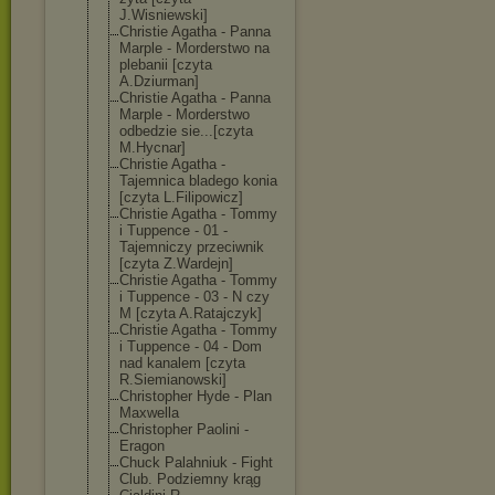
J.Wisniewski]
Christie Agatha - Panna
Marple - Morderstwo na
plebanii [czyta
A.Dziurman]
Christie Agatha - Panna
Marple - Morderstwo
odbedzie sie...[czyta
M.Hycnar]
Christie Agatha -
Tajemnica bladego konia
[czyta L.Filipowicz]
Christie Agatha - Tommy
i Tuppence - 01 -
Tajemniczy przeciwnik
[czyta Z.Wardejn]
Christie Agatha - Tommy
i Tuppence - 03 - N czy
M [czyta A.Ratajczyk]
Christie Agatha - Tommy
i Tuppence - 04 - Dom
nad kanalem [czyta
R.Siemianowski
]
Christopher Hyde - Plan
Maxwella
Christopher Paolini -
Eragon
Chuck Palahniuk - Fight
Club. Podziemny krąg