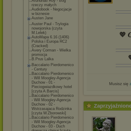
Arundhati Roy - Bóg
rzeczy małych
Audiobook - Negocjacje
w biznesie
Austen Jane
Auster Paul - Trylogia
nowojorska (czyta
M.Lelek)
💖 𝑮
AutoMapa 6.16 (1406)
Polska i Europa RC2
(Cracked)
Avery Corman - Wielka
promocja

B.Prus Lalka
Baccalario Pierdomenico
- Century
Baccalario Pierdomenico
- Will Moogley-Agencj
a
Duchow - 01 -
Musisz się
Pieciogwiazdko
wy hotel
[czyta A.Barcis]
Baccalario Pierdomenico
- Will Moogley-Agencj
a
Duchow - 02 -
Zaprzyjaźnion
Wstrzasajaca Rodzinka
[czyta W.Zborowski]
Baccalario Pierdomenico
- Will Moogley-Agencj
a
Duchow - 03 - Duch
drapacza chmur [czyta