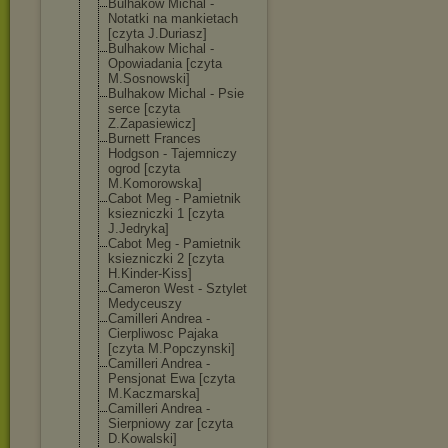
Bulhakow Michal -
Notatki na mankietach
[czyta J.Duriasz]
Bulhakow Michal -
Opowiadania [czyta
M.Sosnowski]
Bulhakow Michal - Psie
serce [czyta
Z.Zapasiewicz]
Burnett Frances
Hodgson - Tajemniczy
ogrod [czyta
M.Komorowska]
Cabot Meg - Pamietnik
ksiezniczki 1 [czyta
J.Jedryka]
Cabot Meg - Pamietnik
ksiezniczki 2 [czyta
H.Kinder-Kiss]
Cameron West - Sztylet
Medyceuszy
Camilleri Andrea -
Cierpliwosc Pajaka
[czyta M.Popczynski]
Camilleri Andrea -
Pensjonat Ewa [czyta
M.Kaczmarska]
Camilleri Andrea -
Sierpniowy zar [czyta
D.Kowalski]