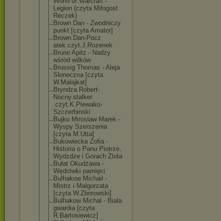
World of Warcraft -
Legion (czyta Miłogost
Reczek)
Brown Dan - Zwodniczy
punkt [czyta Amator]
Brown.Dan-Pocz
atek.czyt.J.Ro
zenek
Bruno Apitz - Nadzy
wśród wilków
Brussig Thomas - Aleja
Sloneczna [czyta
W.Malajkat]
Bryndza.Robert
-
Nocny.stalker
.czyt.K.Plewak
o-
Szczerbinski
Bujko Miroslaw Marek -
Wyspy Szerszenia
[czyta M.Utta]
Bukowiecka Zofia -
Historia o Panu Piotrze,
Wydzdze i Gorach Zlota
Bułat Okudżawa -
Wędrówki pamięci
Bulhakow Michail -
Mistrz i Malgorzata
[czyta W.Zborowski]
Bulhakow Michal - Biala
gwardia [czyta
R.Bartosiewicz
]