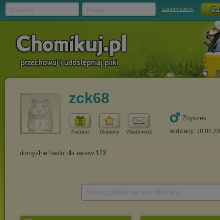
Chomik
Hasło
zapomniałem
zck68
Zbyszek
widziany: 18.05.2
Prezent
Ulubiony
Wiadomość
Szukaj plików na tym chomiku