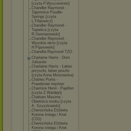
[czyta P.Wyszomirski]
Chandler Raymond -
Tajemnice Poodle-
Springs [czyta
L.Filipowicz]
Chandler Raymond -
Topielica [czyta
R.Siemianowski
]
Chandler Raymond -
Wysokie okno [czyta
H.Pijanowski]
Chandler.Raymo
nd TZO
Charlaine Harris - Dom
Juliusów
Charlaine Harris - Łatwo
przyszło, łatwo poszło
(czyta Anna Mrozowska)
Charles Portis -
Prawdziwe męstwo
Charrisre Henri - Papillon
[czyta Z.Wardejn]
Chattam Maxime -
Obietnica mroku [czyta
A. Szyszkowski]
Cherezińska Elżbieta
Korona śniegu i Krwi
(CD1)
Cherezińska Elżbieta
Korona śniegu i Krwi