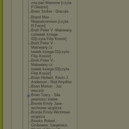
zna pan Maronne [czyta
P.Oledzki]
Bram Stoker - Dracula
Brand Max -
Nieposkromieni [czyta
R.Faron]
Brett Peter V -Malowany
czlowiek ksiega
02[czyta Filip Kosior]
Brett.Peter V.-
Malowany.cz
lowiek.ksiega.
01[czyta
Filip Kosior]
Brett.Peter V.-
Malowany.cz
lowiek.ksiega.
02[czyta
Filip Kosior]
Brian Herbert, Kevin J.
Anderson - Ród Atrydów
Brian Morton - Już
wieczór
Brian Tracy - Sila
pewnosci siebie
Brontë Emily Jane -
wichrowe wzgórza
Bronte Emily-Wichrowe
wzgórza
Brooks Robert -
Grobowiec Sargerasa.