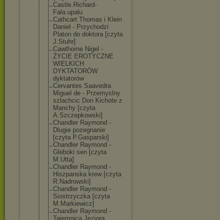
Castle.Richard
-
Fala.upalu
Cathcart Thomas i Klein
Daniel - Przychodzi
Platon do doktora [czyta
J.Stuhr]
Cawthorne Nigel -
ŻYCIE EROTYCZNE
WIELKICH
DYKTATORÓW
dyktatorów
Cervantes Saavedra
Miguel de - Przemyslny
szlachcic Don Kichote z
Manchy [czyta
A.Szczepkowski
]
Chandler Raymond -
Dlugie pozegnanie
[czyta P.Gasparski]
Chandler Raymond -
Gleboki sen [czyta
M.Utta]
Chandler Raymond -
Hiszpanska krew [czyta
R.Nadrowski]
Chandler Raymond -
Siostrzyczka [czyta
M.Markiewicz]
Chandler Raymond -
Tajemnica Jeziora