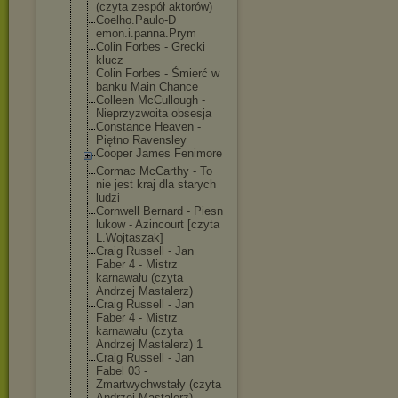
(czyta zespół aktorów)
Coelho.Paulo-D
emon.i.panna.P
rym
Colin Forbes - Grecki
klucz
Colin Forbes - Śmierć w
banku Main Chance
Colleen McCullough -
Nieprzyzwoita obsesja
Constance Heaven -
Piętno Ravensley
Cooper James Fenimore
Cormac McCarthy - To
nie jest kraj dla starych
ludzi
Cornwell Bernard - Piesn
lukow - Azincourt [czyta
L.Wojtaszak]
Craig Russell - Jan
Faber 4 - Mistrz
karnawału (czyta
Andrzej Mastalerz)
Craig Russell - Jan
Faber 4 - Mistrz
karnawału (czyta
Andrzej Mastalerz) 1
Craig Russell - Jan
Fabel 03 -
Zmartwychwstał
y (czyta
Andrzej Mastalerz)