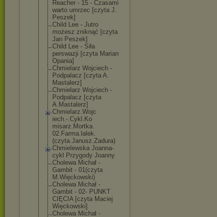
Reacher - 15 - Czasami
warto umrzec [czyta J.
Peszek]
Child Lee - Jutro
możesz zniknąć [czyta
Jan Peszek]
Child Lee - Siła
perswazji [czyta Marian
Opania]
Chmielarz Wojciech -
Podpalacz [czyta A.
Mastalerz]
Chmielarz Wojciech -
Podpalacz [czyta
A.Mastalerz]
Chmielarz.Wojc
iech.-.Cykl.Ko
misarz.Mortka.
02.Farma.lalek
.
(czyta.Janusz
.Zadura)
Chmielewska Joanna-
cykl Przygody Joanny
Cholewa Michał -
Gambit - 01(czyta
M.Więckowski)
Cholewa Michał -
Gambit - 02- PUNKT
CIĘCIA [czyta Maciej
Więckowski]
Cholewa Michał -