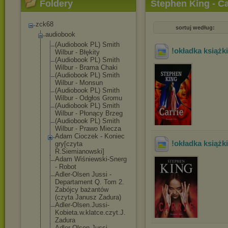
Foldery
Stephen King - Ca
zck68
sortuj według:
audiobook
(Audiobook PL) Smith
!okładka książki
Wilbur - Błękity
(Audiobook PL) Smith
Wilbur - Brama Chaki
(Audiobook PL) Smith
Wilbur - Monsun
(Audiobook PL) Smith
Wilbur - Odgłos Gromu
(Audiobook PL) Smith
Wilbur - Płonący Brzeg
(Audiobook PL) Smith
Wilbur - Prawo Miecza
Adam Cioczek - Koniec
!okładka książki
gry[czyta
R.Siemianowski
]
Adam Wiśniewski-Sne
rg
- Robot
Adler-Olsen Jussi -
Departament Q. Tom 2.
Zabójcy bażantów
(czyta Janusz Zadura)
Adler-Olsen.Ju
ssi-
Kobieta.w.
klatce.czyt.J.
Zadura
Adler-Olsen.Ju
ssi-