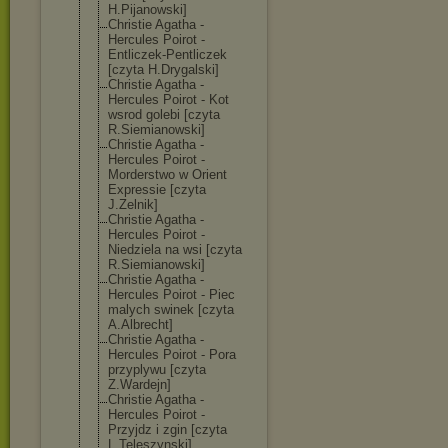
H.Pijanowski]
Christie Agatha -
Hercules Poirot -
Entliczek-Pent
liczek
[czyta H.Drygalski]
Christie Agatha -
Hercules Poirot - Kot
wsrod golebi [czyta
R.Siemianowski
]
Christie Agatha -
Hercules Poirot -
Morderstwo w Orient
Expressie [czyta
J.Zelnik]
Christie Agatha -
Hercules Poirot -
Niedziela na wsi [czyta
R.Siemianowski
]
Christie Agatha -
Hercules Poirot - Piec
malych swinek [czyta
A.Albrecht]
Christie Agatha -
Hercules Poirot - Pora
przyplywu [czyta
Z.Wardejn]
Christie Agatha -
Hercules Poirot -
Przyjdz i zgin [czyta
L.Teleszynski]