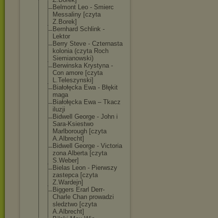
Belmont Leo - Smierc
Messaliny [czyta
Z.Borek]
Bernhard Schlink -
Lektor
Berry Steve - Czternasta
kolonia (czyta Roch
Siemianowski)
Berwinska Krystyna -
Con amore [czyta
L.Teleszynski]
Białołęcka Ewa - Błękit
maga
Białołęcka Ewa – Tkacz
iluzji
Bidwell George - John i
Sara-Ksiestwo
Marlborough [czyta
A.Albrecht]
Bidwell George - Victoria
zona Alberta [czyta
S.Weber]
Bielas Leon - Pierwszy
zastepca [czyta
Z.Wardejn]
Biggers Erarl Derr-
Charle Chan prowadzi
sledztwo [czyta
A.Albrecht]