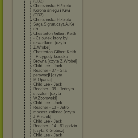
(CD2)
Cherezińska Elżbieta
Korona śniegu i Krwi
(CD3)
Cherezinska.El
zbieta-
Saga.Si
grun.czyt.A.Ke
rth
Chesterton Gilbert Keith
- Czlowiek ktory byl
czwartkiem [czyta
Z.Wrobel]
Chesterton Gilbert Keith
- Przygody ksiedza
Browna [czyta Z.Wrobel]
Child Lee - Jack
Reacher - 07 - Sila
perswazji [czyta
M.Opania]
Child Lee - Jack
Reacher - 09 - Jednym
strzalem [czyta
W.Zborowski]
Child Lee - Jack
Reacher - 13 - Jutro
mozesz zniknac [czyta
J.Peszek]
Child Lee - Jack
Reacher - 14 - 61 godzin
[czyta K.Globisz]
Child Lee - Jack