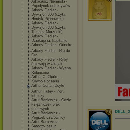
Arkadiusz Niemirski -
Pojedynek detektywów
Arkady Fiedler -
Dywizjon 303 (czyta
Hentyk Pijanowski)
Arkady Fiedler -
Dywizjon 303 (czyta
Tomasz Marzecki)
Arkady Fiedler -
Dziękuję ci, kapitanie
Arkady Fiedler - Orinoko
Arkady Fiedler - Rio de
Oro
Arkady Fiedler - Ryby
śpiewają w Ukajali
Arkady Fiedler - Wyspa
Robinsona
Arthur C. Clarke -
Kowboje oceanu
Arthur Conan Doyle
Arthur Hailey - Port
lotniczy
Artur Baniewicz - Gdzie
księżniczek brak
cnotliwych
DELL_2
Artur Baniewicz -
Pogrzeb czarownicy
Artur Baniewicz -
Smoczy pazur