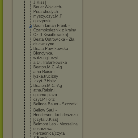
J.Kiss]
Bauer.Wojciech
-
Pora.chudych.
myszy.czyt.M.P
opczynski
Baum Liman Frank -
Czarnoksieznik z krainy
Oz [I.Kwiatkowska
]
Beata Ostrowicka - Zła
dziewczyna
Beata.Pawlikow
ska-
Blondynka.
w.dzungli.czyt
a.D..Trafankow
ska
Beaton.M.C.-Ag
atha.Raisin.i.
lyzka.trucizny
.czyt.P.Holtz
Beaton.M.C.-Ag
atha.Raisin.i.
upiorna.plaza.
czyt.P.Holtz
Belinda Bauer - Szczątki
Bellow Saul -
Henderson, krol deszczu
[czyta J.Kiss]
Belmont Leo - Messalina
cesarzowa
nierzadnica[cz
yta
Z.Borek]