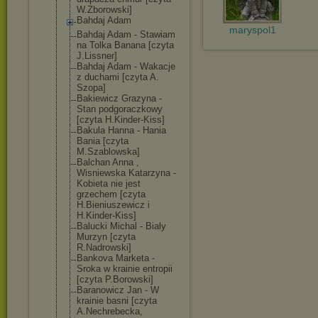
W.Zborowski]
Bahdaj Adam
maryspol1
Bahdaj Adam - Stawiam
na Tolka Banana [czyta
J.Lissner]
Bahdaj Adam - Wakacje
z duchami [czyta A.
Szopa]
Bakiewicz Grazyna -
Stan podgoraczkowy
[czyta H.Kinder-Kiss]
Bakula Hanna - Hania
Bania [czyta
M.Szablowska]
Balchan Anna ,
Wisniewska Katarzyna -
Kobieta nie jest
grzechem [czyta
H.Bieniuszewic
z i
H.Kinder-Kiss]
Balucki Michal - Bialy
Murzyn [czyta
R.Nadrowski]
Bankova Marketa -
Sroka w krainie entropii
[czyta P.Borowski]
Baranowicz Jan - W
krainie basni [czyta
A.Nechrebecka,