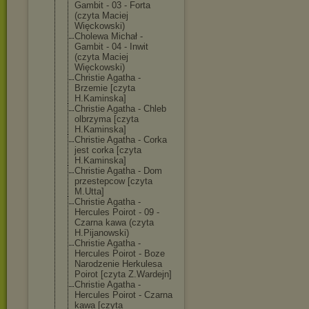
Gambit - 03 - Forta
(czyta Maciej
Więckowski)
Cholewa Michał -
Gambit - 04 - Inwit
(czyta Maciej
Więckowski)
Christie Agatha -
Brzemie [czyta
H.Kaminska]
Christie Agatha - Chleb
olbrzyma [czyta
H.Kaminska]
Christie Agatha - Corka
jest corka [czyta
H.Kaminska]
Christie Agatha - Dom
przestepcow [czyta
M.Utta]
Christie Agatha -
Hercules Poirot - 09 -
Czarna kawa (czyta
H.Pijanowski)
Christie Agatha -
Hercules Poirot - Boze
Narodzenie Herkulesa
Poirot [czyta Z.Wardejn]
Christie Agatha -
Hercules Poirot - Czarna
kawa [czyta