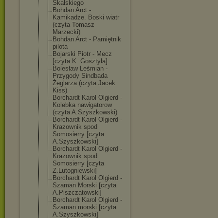
Skalskiego
Bohdan Arct -
Kamikadze. Boski wiatr
(czyta Tomasz
Marzecki)
Bohdan Arct - Pamiętnik
pilota
Bojarski Piotr - Mecz
[czyta K. Gosztyla]
Bolesław Leśmian -
Przygody Sindbada
Żeglarza (czyta Jacek
Kiss)
Borchardt Karol Olgierd -
Kolebka nawigatorow
(czyta A.Szyszkowski)
Borchardt Karol Olgierd -
Krazownik spod
Somosierry [czyta
A.Szyszkowski]
Borchardt Karol Olgierd -
Krazownik spod
Somosierry [czyta
Z.Lutogniewski
]
Borchardt Karol Olgierd -
Szaman Morski [czyta
A.Piszczatowsk
i]
Borchardt Karol Olgierd -
Szaman morski [czyta
A.Szyszkowski]