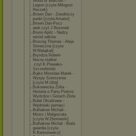
World of Warcraft -
Legion (czyta Miłogost
Reczek)
Brown Dan - Zwodniczy
punkt [czyta Amator]
Brown.Dan-Pocz
atek.czyt.J.Ro
zenek
Bruno Apitz - Nadzy
wśród wilków
Brussig Thomas - Aleja
Sloneczna [czyta
W.Malajkat]
Bryndza.Robert
-
Nocny.stalker
.czyt.K.Plewak
o-
Szczerbinski
Bujko Miroslaw Marek -
Wyspy Szerszenia
[czyta M.Utta]
Bukowiecka Zofia -
Historia o Panu Piotrze,
Wydzdze i Gorach Zlota
Bułat Okudżawa -
Wędrówki pamięci
Bulhakow Michail -
Mistrz i Malgorzata
[czyta W.Zborowski]
Bulhakow Michal - Biala
gwardia [czyta
R.Bartosiewicz
]