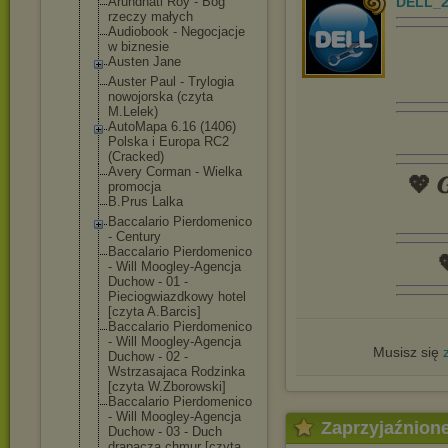
Arundhati Roy - Bóg
DELL_2
rzeczy małych
Audiobook - Negocjacje
w biznesie
Austen Jane
Auster Paul - Trylogia
nowojorska (czyta
M.Lelek)
AutoMapa 6.16 (1406)
Polska i Europa RC2
(Cracked)
Avery Corman - Wielka
💖 𝑮
promocja
B.Prus Lalka
Baccalario Pierdomenico
- Century
Baccalario Pierdomenico

- Will Moogley-Agencj
a
Duchow - 01 -
Pieciogwiazdko
wy hotel
[czyta A.Barcis]
Baccalario Pierdomenico
- Will Moogley-Agencj
a
Musisz się
Duchow - 02 -
Wstrzasajaca Rodzinka
[czyta W.Zborowski]
Baccalario Pierdomenico
- Will Moogley-Agencj
a
Zaprzyjaźnion
Duchow - 03 - Duch
drapacza chmur [czyta