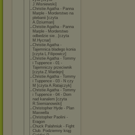
J.Wisniewski]
Christie Agatha - Panna
Marple - Morderstwo na
plebanii [czyta
A.Dziurman]
Christie Agatha - Panna
Marple - Morderstwo
odbedzie sie...[czyta
M.Hycnar]
Christie Agatha -
Tajemnica bladego konia
[czyta L.Filipowicz]
Christie Agatha - Tommy
i Tuppence - 01 -
Tajemniczy przeciwnik
[czyta Z.Wardejn]
Christie Agatha - Tommy
i Tuppence - 03 - N czy
M [czyta A.Ratajczyk]
Christie Agatha - Tommy
i Tuppence - 04 - Dom
nad kanalem [czyta
R.Siemianowski
]
Christopher Hyde - Plan
Maxwella
Christopher Paolini -
Eragon
Chuck Palahniuk - Fight
Club. Podziemny krąg