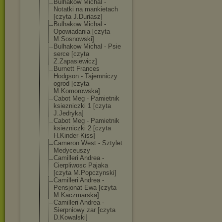
Bulhakow Michal -
Notatki na mankietach
[czyta J.Duriasz]
Bulhakow Michal -
Opowiadania [czyta
M.Sosnowski]
Bulhakow Michal - Psie
serce [czyta
Z.Zapasiewicz]
Burnett Frances
Hodgson - Tajemniczy
ogrod [czyta
M.Komorowska]
Cabot Meg - Pamietnik
ksiezniczki 1 [czyta
J.Jedryka]
Cabot Meg - Pamietnik
ksiezniczki 2 [czyta
H.Kinder-Kiss]
Cameron West - Sztylet
Medyceuszy
Camilleri Andrea -
Cierpliwosc Pajaka
[czyta M.Popczynski]
Camilleri Andrea -
Pensjonat Ewa [czyta
M.Kaczmarska]
Camilleri Andrea -
Sierpniowy zar [czyta
D.Kowalski]