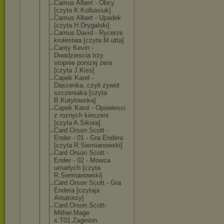
Camus Albert - Obcy
[czyta K.Kolbasiuk]
Camus Albert - Upadek
[czyta H.Drygalski]
Camus David - Rycerze
krolestwa [czyta M.utta]
Canty Kevin -
Dwadziescia trzy
stopnie ponizej zera
[czyta J.Kiss]
Capek Karel -
Daszenka, czyli zywot
szczeniaka [czyta
B.Kutylowska]
Capek Karol - Opowiesci
z roznych kieszeni
[czyta A.Sikora]
Card Orson Scott -
Ender - 01 - Gra Endera
[czyta R.Siemianowski
]
Card Orson Scott -
Ender - 02 - Mowca
umarlych [czyta
R.Siemianowski
]
Card Orson Scott - Gra
Endera [czytaja
Amatorzy]
Card.Orson.Sco
tt-
Mither.Mage
s.T01.Zaginion