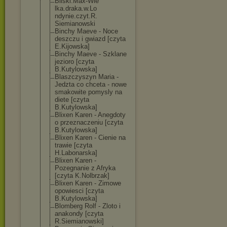
Bilski.Max-Wie
lka.draka.w.Lo
ndynie.czyt.R.
Siemianowski
Binchy Maeve - Noce
deszczu i gwiazd [czyta
E.Kijowska]
Binchy Maeve - Szklane
jezioro [czyta
B.Kutylowska]
Blaszczyszyn Maria -
Jedzta co chceta - nowe
smakowite pomysly na
diete [czyta
B.Kutylowska]
Blixen Karen - Anegdoty
o przeznaczeniu [czyta
B.Kutylowska]
Blixen Karen - Cienie na
trawie [czyta
H.Labonarska]
Blixen Karen -
Pozegnanie z Afryka
[czyta K.Nolbrzak]
Blixen Karen - Zimowe
opowiesci [czyta
B.Kutylowska]
Blomberg Rolf - Zloto i
anakondy [czyta
R.Siemianowski
]