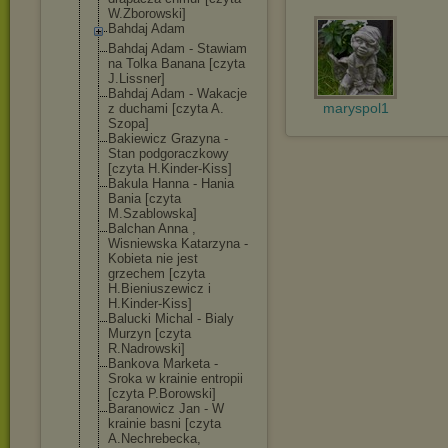
W.Zborowski]
Bahdaj Adam
Bahdaj Adam - Stawiam
na Tolka Banana [czyta
J.Lissner]
Bahdaj Adam - Wakacje
maryspol1
z duchami [czyta A.
Szopa]
Bakiewicz Grazyna -
Stan podgoraczkowy
[czyta H.Kinder-Kiss]
Bakula Hanna - Hania
Bania [czyta
M.Szablowska]
Balchan Anna ,
Wisniewska Katarzyna -
Kobieta nie jest
grzechem [czyta
H.Bieniuszewic
z i
H.Kinder-Kiss]
Balucki Michal - Bialy
Murzyn [czyta
R.Nadrowski]
Bankova Marketa -
Sroka w krainie entropii
[czyta P.Borowski]
Baranowicz Jan - W
krainie basni [czyta
A.Nechrebecka,