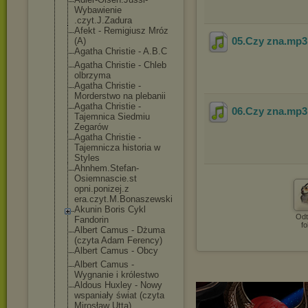
Wybawienie
.czyt.J.Zadura
Afekt - Remigiusz Mróz
05.Czy zna
.mp
(A)
Agatha Christie - A.B.C
Agatha Christie - Chleb
olbrzyma
Agatha Christie -
Morderstwo na plebanii
Agatha Christie -
06.Czy zna
.mp
Tajemnica Siedmiu
Zegarów
Agatha Christie -
Tajemnicza historia w
Styles
Ahnhem.Stefan-
Osiemnascie.st
opni.ponizej.z
era.czyt.M.Bon
aszewski
Akunin Boris Cykl
Odt
Fandorin
fo
Albert Camus - Dżuma
(czyta Adam Ferency)
Albert Camus - Obcy
Albert Camus -
Wygnanie i królestwo
Aldous Huxley - Nowy
wspaniały świat (czyta
Mirosław Utta)