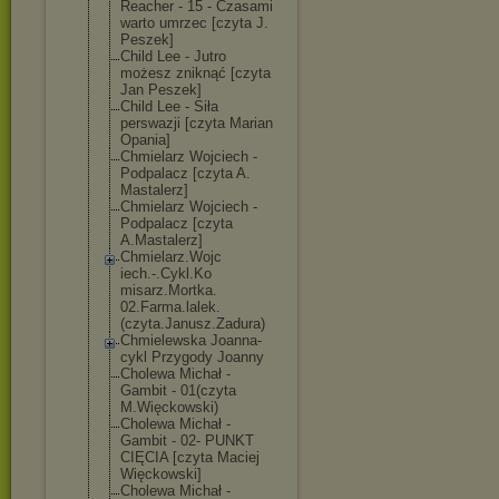
Reacher - 15 - Czasami
warto umrzec [czyta J.
Peszek]
Child Lee - Jutro
możesz zniknąć [czyta
Jan Peszek]
Child Lee - Siła
perswazji [czyta Marian
Opania]
Chmielarz Wojciech -
Podpalacz [czyta A.
Mastalerz]
Chmielarz Wojciech -
Podpalacz [czyta
A.Mastalerz]
Chmielarz.Wojc
iech.-.Cykl.Ko
misarz.Mortka.
02.Farma.lalek
.
(czyta.Janusz
.Zadura)
Chmielewska Joanna-
cykl Przygody Joanny
Cholewa Michał -
Gambit - 01(czyta
M.Więckowski)
Cholewa Michał -
Gambit - 02- PUNKT
CIĘCIA [czyta Maciej
Więckowski]
Cholewa Michał -