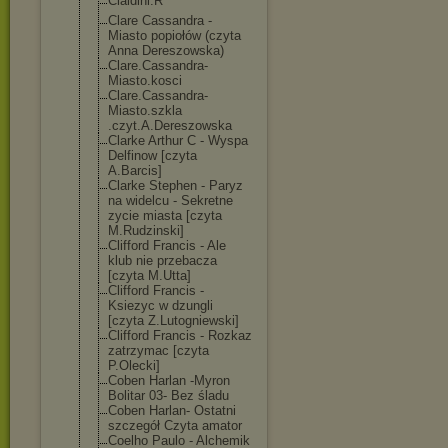
Cialdini.R
Clare Cassandra -
Miasto popiołów (czyta
Anna Dereszowska)
Clare.Cassandr
a-
Miasto.kosci
Clare.Cassandr
a-
Miasto.szkla
.czyt.A.Deresz
owska
Clarke Arthur C - Wyspa
Delfinow [czyta
A.Barcis]
Clarke Stephen - Paryz
na widelcu - Sekretne
zycie miasta [czyta
M.Rudzinski]
Clifford Francis - Ale
klub nie przebacza
[czyta M.Utta]
Clifford Francis -
Ksiezyc w dzungli
[czyta Z.Lutogniewski
]
Clifford Francis - Rozkaz
zatrzymac [czyta
P.Olecki]
Coben Harlan -Myron
Bolitar 03- Bez śladu
Coben Harlan- Ostatni
szczegół Czyta amator
Coelho Paulo - Alchemik