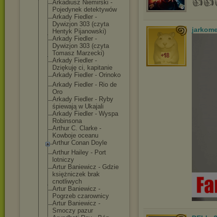
👍👍
Arkadiusz Niemirski -
Pojedynek detektywów
Arkady Fiedler -
Dywizjon 303 (czyta
jarkom
Hentyk Pijanowski)
Arkady Fiedler -
Dywizjon 303 (czyta
Tomasz Marzecki)
Arkady Fiedler -
Dziękuję ci, kapitanie
Arkady Fiedler - Orinoko
Arkady Fiedler - Rio de
Oro
Arkady Fiedler - Ryby
śpiewają w Ukajali
Arkady Fiedler - Wyspa
Robinsona
Arthur C. Clarke -
Kowboje oceanu
Arthur Conan Doyle
Arthur Hailey - Port
lotniczy
Artur Baniewicz - Gdzie
księżniczek brak
cnotliwych
Artur Baniewicz -
Pogrzeb czarownicy
Artur Baniewicz -
Smoczy pazur