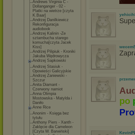
Andrews Virginia C -
Dollanganger - 02 -
Platki na wietrze [czyta
yehicih
K.Baar]
Supe
Andrzej Danilkiewicz
Rekonfiguracja
audiobook
Andrzej Kalinin -Ze
sztambucha starego
komucha[czyta Jacek
wecem
Kiss]
Andrzej Pilipiuk - Kroniki
Zapr
Jakuba Wędrowycza
Andrzej Sapkowski
Andrzej Stasiuk -
Opowieści Galicyjskie
Andrzej Zaniewski -
przeme
Szczur
Anita Diamant -
Aud
Czerwony namiot
Anna Olimpia
Mostowska - Matylda i
po
Daniło
Anne Rice
Pro
Anonim - Księga bez
tytułu
Anthony Piers - Xanth -
Zaklęcie dla Cameleon
[Czyta W. Barwiński]
KevinP