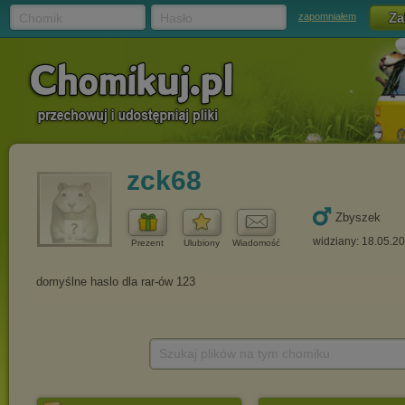
Chomik
Hasło
zapomniałem
zck68
Zbyszek
widziany: 18.05.2
Prezent
Ulubiony
Wiadomość
Szukaj plików na tym chomiku