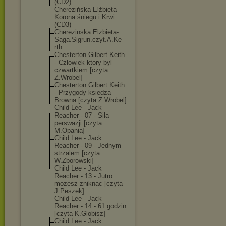
(CD2)
Cherezińska Elżbieta
Korona śniegu i Krwi
(CD3)
Cherezinska.El
zbieta-
Saga.Si
grun.czyt.A.Ke
rth
Chesterton Gilbert Keith
- Czlowiek ktory byl
czwartkiem [czyta
Z.Wrobel]
Chesterton Gilbert Keith
- Przygody ksiedza
Browna [czyta Z.Wrobel]
Child Lee - Jack
Reacher - 07 - Sila
perswazji [czyta
M.Opania]
Child Lee - Jack
Reacher - 09 - Jednym
strzalem [czyta
W.Zborowski]
Child Lee - Jack
Reacher - 13 - Jutro
mozesz zniknac [czyta
J.Peszek]
Child Lee - Jack
Reacher - 14 - 61 godzin
[czyta K.Globisz]
Child Lee - Jack