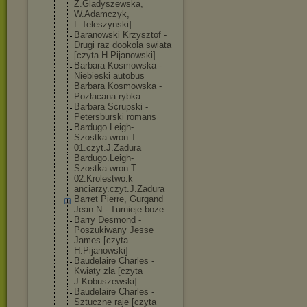
Z.Gladyszewska
,
W.Adamczyk,
L.Teleszynski]
Baranowski Krzysztof -
Drugi raz dookola swiata
[czyta H.Pijanowski]
Barbara Kosmowska -
Niebieski autobus
Barbara Kosmowska -
Pozłacana rybka
Barbara Scrupski -
Petersburski romans
Bardugo.Leigh-
Szostka.wron.T
01.czyt.J.Zadu
ra
Bardugo.Leigh-
Szostka.wron.T
02.Krolestwo.k
anciarzy.czyt.
J.Zadura
Barret Pierre, Gurgand
Jean N.- Turnieje boze
Barry Desmond -
Poszukiwany Jesse
James [czyta
H.Pijanowski]
Baudelaire Charles -
Kwiaty zla [czyta
J.Kobuszewski]
Baudelaire Charles -
Sztuczne raje [czyta