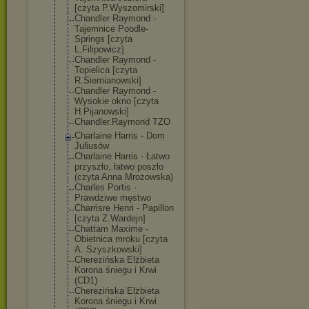
[czyta P.Wyszomirski]
Chandler Raymond -
Tajemnice Poodle-
Springs [czyta
L.Filipowicz]
Chandler Raymond -
Topielica [czyta
R.Siemianowski
]
Chandler Raymond -
Wysokie okno [czyta
H.Pijanowski]
Chandler.Raymo
nd TZO
Charlaine Harris - Dom
Juliusów
Charlaine Harris - Łatwo
przyszło, łatwo poszło
(czyta Anna Mrozowska)
Charles Portis -
Prawdziwe męstwo
Charrisre Henri - Papillon
[czyta Z.Wardejn]
Chattam Maxime -
Obietnica mroku [czyta
A. Szyszkowski]
Cherezińska Elżbieta
Korona śniegu i Krwi
(CD1)
Cherezińska Elżbieta
Korona śniegu i Krwi