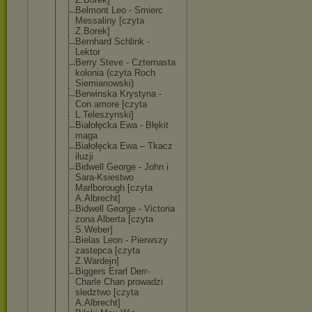
Belmont Leo - Smierc
Messaliny [czyta
Z.Borek]
Bernhard Schlink -
Lektor
Berry Steve - Czternasta
kolonia (czyta Roch
Siemianowski)
Berwinska Krystyna -
Con amore [czyta
L.Teleszynski]
Białołęcka Ewa - Błękit
maga
Białołęcka Ewa – Tkacz
iluzji
Bidwell George - John i
Sara-Ksiestwo
Marlborough [czyta
A.Albrecht]
Bidwell George - Victoria
zona Alberta [czyta
S.Weber]
Bielas Leon - Pierwszy
zastepca [czyta
Z.Wardejn]
Biggers Erarl Derr-
Charle Chan prowadzi
sledztwo [czyta
A.Albrecht]