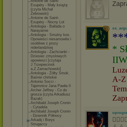
Antoine de Saint-
Zapr
Exupéry - Mały książę
(czyta Michał
Żebrowski)
Antoine de Saint-
Exupéry - Nocny Lot
Antologia - Ballada o
ss_arg
Narayamie
**
Antologia - Smutny kos.
Opowieści niesamowite i
osobliwe z prozy
* S
niderlandzkiej
Antologia - Zachcianki -
Dziesiec zmyslowych
IIW
opowiesci [czytaja
J.Trzepiecinsk
Luz
a,Z.Zamachowsk
i]
Antologia - Żółty Smok.
A-Z
Baśnie chińskie
Antonio Socci -
Tajemnice Jana Pawła II
Tem
Archer Jeffrey - Co do
grosza (czyta Arkadiusz
Zap
Bazak)
Archibald Joseph Cronin
- Cytadela
Archibald Joseph Cronin
oprogr
- Dziennik Północy
👍🏻
Arkadij i Borys
Strugaccy