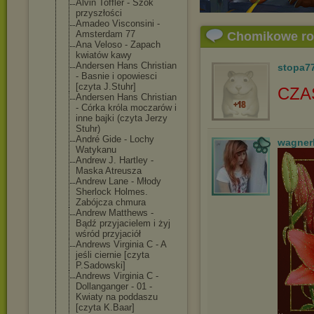
Alvin Toffler - Szok
przyszłości
Amadeo Visconsini -
Amsterdam 77
Chomikowe r
Ana Veloso - Zapach
kwiatów kawy
Andersen Hans Christian
stopa7
- Basnie i opowiesci
[czyta J.Stuhr]
CZA
Andersen Hans Christian
- Córka króla moczarów i
inne bajki (czyta Jerzy
Stuhr)
André Gide - Lochy
wagner
Watykanu
Andrew J. Hartley -
Maska Atreusza
Andrew Lane - Młody
Sherlock Holmes.
Zabójcza chmura
Andrew Matthews -
Bądź przyjacielem i żyj
wśród przyjaciół
Andrews Virginia C - A
jeśli ciernie [czyta
P.Sadowski]
Andrews Virginia C -
Dollanganger - 01 -
Kwiaty na poddaszu
[czyta K.Baar]