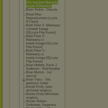
Czy zna pan Maronne
[czyta P.Oledzki]
Bram Stoker - Dracula
Brand Max -
Nieposkromieni [czyta
R.Faron]
Brett Peter V -Malowany
czlowiek ksiega
02[czyta Filip Kosior]
Brett.Peter V.-
Malowany.cz
lowiek.ksiega.
01[czyta
Filip Kosior]
Brett.Peter V.-
Malowany.cz
lowiek.ksiega.
02[czyta
Filip Kosior]
Brian Herbert, Kevin J.
Anderson - Ród Atrydów
Brian Morton - Już
wieczór
Brian Tracy - Sila
pewnosci siebie
Brontë Emily Jane -
wichrowe wzgórza
Bronte Emily-Wichrowe
wzgórza
Brooks Robert -
Grobowiec Sargerasa.