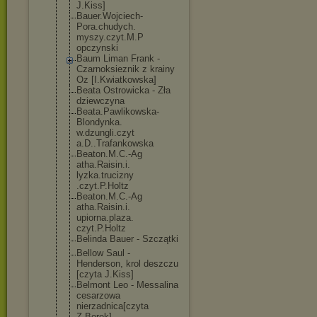
J.Kiss]
Bauer.Wojciech
-
Pora.chudych.
myszy.czyt.M.P
opczynski
Baum Liman Frank -
Czarnoksieznik z krainy
Oz [I.Kwiatkowska
]
Beata Ostrowicka - Zła
dziewczyna
Beata.Pawlikow
ska-
Blondynka.
w.dzungli.czyt
a.D..Trafankow
ska
Beaton.M.C.-Ag
atha.Raisin.i.
lyzka.trucizny
.czyt.P.Holtz
Beaton.M.C.-Ag
atha.Raisin.i.
upiorna.plaza.
czyt.P.Holtz
Belinda Bauer - Szczątki
Bellow Saul -
Henderson, krol deszczu
[czyta J.Kiss]
Belmont Leo - Messalina
cesarzowa
nierzadnica[cz
yta
Z.Borek]