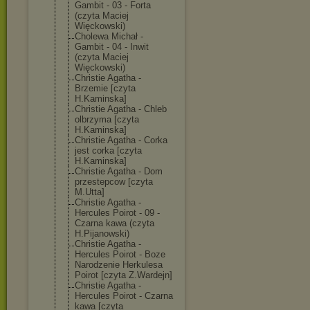
Gambit - 03 - Forta
(czyta Maciej
Więckowski)
Cholewa Michał -
Gambit - 04 - Inwit
(czyta Maciej
Więckowski)
Christie Agatha -
Brzemie [czyta
H.Kaminska]
Christie Agatha - Chleb
olbrzyma [czyta
H.Kaminska]
Christie Agatha - Corka
jest corka [czyta
H.Kaminska]
Christie Agatha - Dom
przestepcow [czyta
M.Utta]
Christie Agatha -
Hercules Poirot - 09 -
Czarna kawa (czyta
H.Pijanowski)
Christie Agatha -
Hercules Poirot - Boze
Narodzenie Herkulesa
Poirot [czyta Z.Wardejn]
Christie Agatha -
Hercules Poirot - Czarna
kawa [czyta