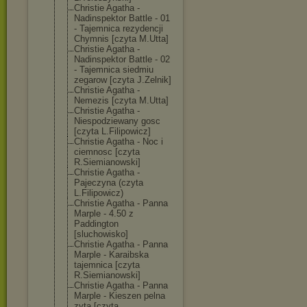
Christie Agatha -
Nadinspektor Battle - 01
- Tajemnica rezydencji
Chymnis [czyta M.Utta]
Christie Agatha -
Nadinspektor Battle - 02
- Tajemnica siedmiu
zegarow [czyta J.Zelnik]
Christie Agatha -
Nemezis [czyta M.Utta]
Christie Agatha -
Niespodziewany gosc
[czyta L.Filipowicz]
Christie Agatha - Noc i
ciemnosc [czyta
R.Siemianowski
]
Christie Agatha -
Pajeczyna (czyta
L.Filipowicz)
Christie Agatha - Panna
Marple - 4.50 z
Paddington
[sluchowisko]
Christie Agatha - Panna
Marple - Karaibska
tajemnica [czyta
R.Siemianowski
]
Christie Agatha - Panna
Marple - Kieszen pelna
zyta [czyta