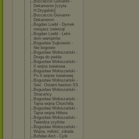
Boccaccio Giovanni -
Dekameron [czyta
H.Drygalski]
Boccaccio.Giov
anni-
Dekameron
Bogdan Loebl - Dymek
mesjasz zwierząt
Bogdan Loebl - Letni
dom wampirów
Bogusław Sujkowski -
Nie bogowie
Bogusław Wołoszański -
Droga do piekła
Bogusław Wołoszański -
II wojna światowa
Bogusław Wołoszański -
Po II wojnie światowej
Bogusław Wołoszański -
Sieć. Ostatni bastion SS
Bogusław Wołoszański -
Straceńcy
Bogusław Wołoszański -
Tajna wojna Churchilla
Bogusław Wołoszański -
Tajna wojna Hitlera
Bogusław Wołoszański -
Twierdza szyfrów
Bogusław Wołoszański -
Wojna, miłość, zdrada
Bohdan Arct - Cyrk