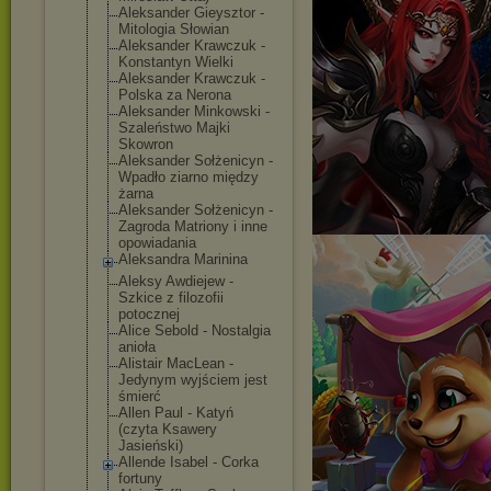
Aleksander Gieysztor -
Mitologia Słowian
Aleksander Krawczuk -
Konstantyn Wielki
Aleksander Krawczuk -
Polska za Nerona
Aleksander Minkowski -
Szaleństwo Majki
Skowron
Aleksander Sołżenicyn -
Wpadło ziarno między
żarna
Aleksander Sołżenicyn -
Zagroda Matriony i inne
opowiadania
Aleksandra Marinina
Aleksy Awdiejew -
Szkice z filozofii
potocznej
Alice Sebold - Nostalgia
anioła
Alistair MacLean -
Jedynym wyjściem jest
śmierć
Allen Paul - Katyń
(czyta Ksawery
Jasieński)
Allende Isabel - Corka
fortuny