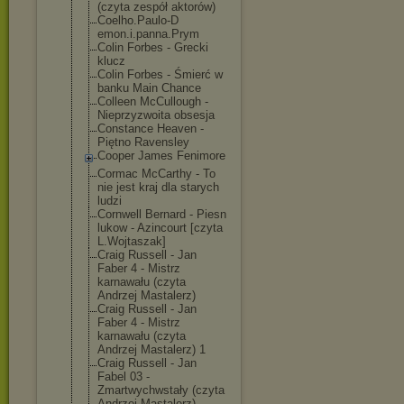
(czyta zespół aktorów)
Coelho.Paulo-D
emon.i.panna.P
rym
Colin Forbes - Grecki
klucz
Colin Forbes - Śmierć w
banku Main Chance
Colleen McCullough -
Nieprzyzwoita obsesja
Constance Heaven -
Piętno Ravensley
Cooper James Fenimore
Cormac McCarthy - To
nie jest kraj dla starych
ludzi
Cornwell Bernard - Piesn
lukow - Azincourt [czyta
L.Wojtaszak]
Craig Russell - Jan
Faber 4 - Mistrz
karnawału (czyta
Andrzej Mastalerz)
Craig Russell - Jan
Faber 4 - Mistrz
karnawału (czyta
Andrzej Mastalerz) 1
Craig Russell - Jan
Fabel 03 -
Zmartwychwstał
y (czyta
Andrzej Mastalerz)