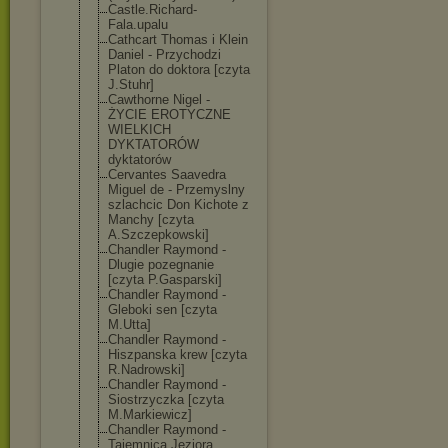
Castle.Richard
-
Fala.upalu
Cathcart Thomas i Klein
Daniel - Przychodzi
Platon do doktora [czyta
J.Stuhr]
Cawthorne Nigel -
ŻYCIE EROTYCZNE
WIELKICH
DYKTATORÓW
dyktatorów
Cervantes Saavedra
Miguel de - Przemyslny
szlachcic Don Kichote z
Manchy [czyta
A.Szczepkowski
]
Chandler Raymond -
Dlugie pozegnanie
[czyta P.Gasparski]
Chandler Raymond -
Gleboki sen [czyta
M.Utta]
Chandler Raymond -
Hiszpanska krew [czyta
R.Nadrowski]
Chandler Raymond -
Siostrzyczka [czyta
M.Markiewicz]
Chandler Raymond -
Tajemnica Jeziora