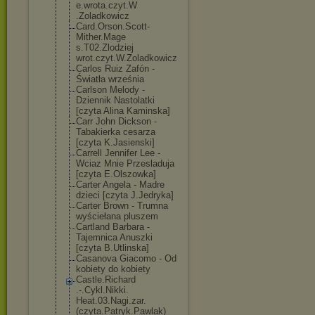
e.wrota.czyt.W
.Zoladkowicz
Card.Orson.Sco
tt-
Mither.Mage
s.T02.Zlodziej
wrot.czyt.W.Zo
ladkowicz
Carlos Ruiz Zafón -
Światła września
Carlson Melody -
Dziennik Nastolatki
[czyta Alina Kaminska]
Carr John Dickson -
Tabakierka cesarza
[czyta K.Jasienski]
Carrell Jennifer Lee -
Wciaz Mnie Przesladuja
[czyta E.Olszowka]
Carter Angela - Madre
dzieci [czyta J.Jedryka]
Carter Brown - Trumna
wyściełana pluszem
Cartland Barbara -
Tajemnica Anuszki
[czyta B.Utlinska]
Casanova Giacomo - Od
kobiety do kobiety
Castle.Richard
.-.Cykl.Nikki.
Heat.03.Nagi.z
ar.
(czyta.Patr
yk.Pawlak)