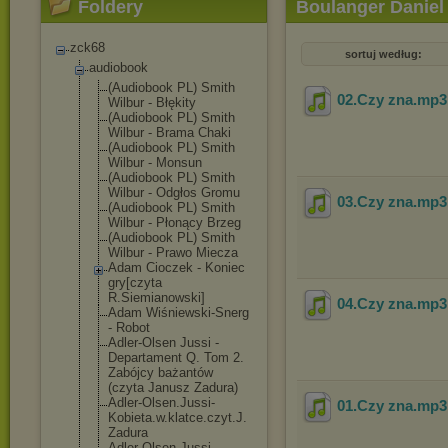
Foldery
Boulanger Daniel 
zck68
sortuj według:
audiobook
(Audiobook PL) Smith
02.Czy zna
.mp
Wilbur - Błękity
(Audiobook PL) Smith
Wilbur - Brama Chaki
(Audiobook PL) Smith
Wilbur - Monsun
(Audiobook PL) Smith
Wilbur - Odgłos Gromu
03.Czy zna
.mp
(Audiobook PL) Smith
Wilbur - Płonący Brzeg
(Audiobook PL) Smith
Wilbur - Prawo Miecza
Adam Cioczek - Koniec
gry[czyta
R.Siemianowski
]
04.Czy zna
.mp
Adam Wiśniewski-Sne
rg
- Robot
Adler-Olsen Jussi -
Departament Q. Tom 2.
Zabójcy bażantów
(czyta Janusz Zadura)
Adler-Olsen.Ju
ssi-
01.Czy zna
.mp
Kobieta.w.
klatce.czyt.J.
Zadura
Adler-Olsen.Ju
ssi-