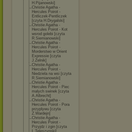
H.Pijanowski]
Christie Agatha -
Hercules Poirot -
Entliczek-Pent
liczek
[czyta H.Drygalski]
Christie Agatha -
Hercules Poirot - Kot
wsrod golebi [czyta
R.Siemianowski
]
Christie Agatha -
Hercules Poirot -
Morderstwo w Orient
Expressie [czyta
J.Zelnik]
Christie Agatha -
Hercules Poirot -
Niedziela na wsi [czyta
R.Siemianowski
]
Christie Agatha -
Hercules Poirot - Piec
malych swinek [czyta
A.Albrecht]
Christie Agatha -
Hercules Poirot - Pora
przyplywu [czyta
Z.Wardejn]
Christie Agatha -
Hercules Poirot -
Przyjdz i zgin [czyta
L.Teleszynski]