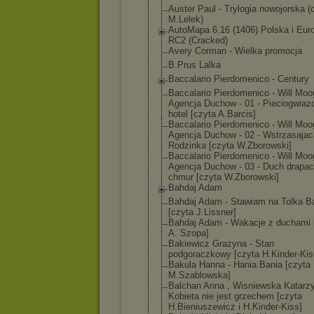
Auster Paul - Trylogia nowojorska (
M.Lelek)
AutoMapa 6.16 (1406) Polska i Eur
RC2 (Cracked)
Avery Corman - Wielka promocja
B.Prus Lalka
Baccalario Pierdomenico - Century
Baccalario Pierdomenico - Will Moo
Agencj
a Duchow - 01 - Pieciogwiaz
hotel [czyta A.Barcis]
Baccalario Pierdomenico - Will Moo
Agencj
a Duchow - 02 - Wstrzasajac
Rodzinka [czyta W.Zborowski]
Baccalario Pierdomenico - Will Moo
Agencj
a Duchow - 03 - Duch drapa
chmur [czyta W.Zborowski]
Bahdaj Adam
Bahdaj Adam - Stawiam na Tolka B
[czyta J.Lissner]
Bahdaj Adam - Wakacje z duchami 
A. Szopa]
Bakiewicz Grazyna - Stan
podgoraczkowy [czyta H.Kinder-Kis
Bakula Hanna - Hania Bania [czyta
M.Szablowska]
Balchan Anna , Wisniewska Katarzy
Kobieta nie jest grzechem [czyta
H.Bieniuszewic
z i H.Kinder-Kiss]