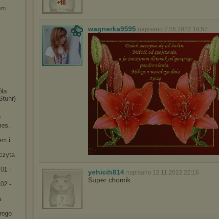
em
wagnerka9595
napisano 7.05.2022 18:52
óla
Stuhr)
a
mes.
em i
[czyta
01 -
yehicih814
napisano 12.11.2022 22:16
Super chomik
02 -
a
rego