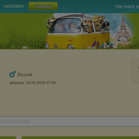
Nie masz j
zapomniałem
Zbyszek
widziany: 18.05.2026 07:00
 na tym chomiku