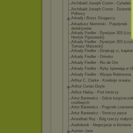
Archibald Joseph Cronin - Cytadela
Archibald Joseph Cronin - Dziennik
Północy
Arkadij i Borys Strugaccy
Arkadiusz Niemirski - Pojedynek
detektywów
Arkady Fiedler - Dywizjon 303 (czyt
Hentyk Pijanowski)
Arkady Fiedler - Dywizjon 303 (czyt
Tomasz Marzecki)
Arkady Fiedler - Dziękuję ci, kapita
Arkady Fiedler - Orinoko
Arkady Fiedler - Rio de Oro
Arkady Fiedler - Ryby śpiewają w Uk
Arkady Fiedler - Wyspa Robinsona
Arthur C. Clarke - Kowboje oceanu
Arthur Conan Doyle
Arthur Hailey - Port lotniczy
Artur Baniewicz - Gdzie księżnicze
cnotliwych
Artur Baniewicz - Pogrzeb czarowni
Artur Baniewicz - Smoczy pazur
Arundhati Roy - Bóg rzeczy małych
Audiobook - Negocjacje w biznesie
Austen Jane