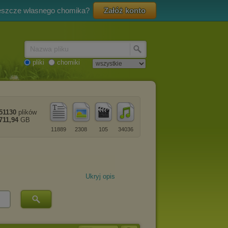
eszcze własnego chomika?
Załóż konto
Nazwa pliku
pliki
chomiki
51130
plików
711,94
GB
11889
2308
105
34036
Ukryj opis