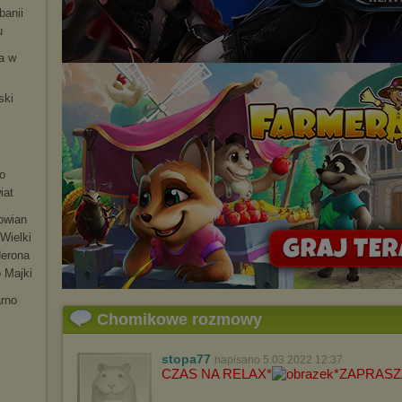
banii
u
ia w
ski
m
o
iat
łowian
Wielki
Nerona
 Majki
arno
Chomikowe rozmowy
stopa77
napisano 5.03.2022 12:37
CZAS NA RELAX*
*ZAPRAS