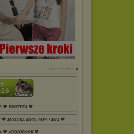
zgłoś do usunięcia
𝑳 💖 𝑬𝑹𝑶𝑻𝒀𝑲𝑨 💖
𝑺 💖 𝑴𝑼𝒁𝒀𝑲𝑨 𝑴𝑷3 / 𝑴𝑷4 / 𝑴𝑰𝑿 💖
𝑨 💖 𝑨𝑼𝑫𝑰𝑶𝑩𝑶𝑶𝑲 💖