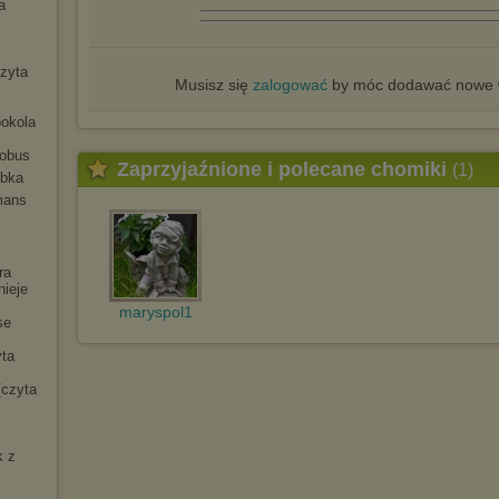
a
czyta
Musisz się
zalogować
by móc dodawać nowe w
ookola
tobus
Zaprzyjaźnione i polecane chomiki
(1)
ybka
mans
ra
nieje
maryspol1
se
yta
[czyta
k z