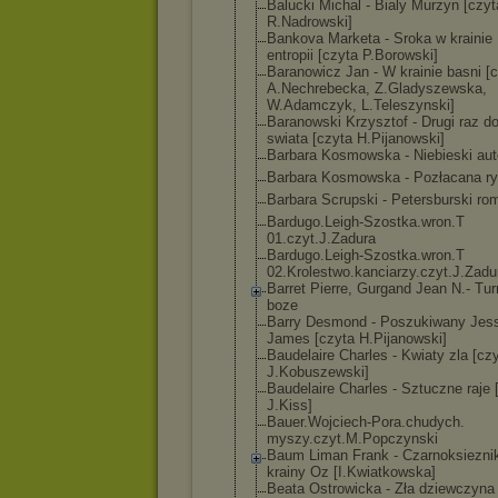
Balucki Michal - Bialy Murzyn [czyt
R.Nadrowski]
Bankova Marketa - Sroka w krainie
entropii [czyta P.Borowski]
Baranowicz Jan - W krainie basni [
A.Nechrebecka, Z.Gladyszewska
,
W.Adamczyk, L.Teleszynski]
Baranowski Krzysztof - Drugi raz d
swiata [czyta H.Pijanowski]
Barbara Kosmowska - Niebieski au
Barbara Kosmowska - Pozłacana r
Barbara Scrupski - Petersburski ro
Bardugo.Leigh-
Szostka.wron.T
01.czyt.J.Zadu
ra
Bardugo.Leigh-
Szostka.wron.T
02.Krolestwo.k
anciarzy.czyt.
J.Zadu
Barret Pierre, Gurgand Jean N.- Tur
boze
Barry Desmond - Poszukiwany Jes
James [czyta H.Pijanowski]
Baudelaire Charles - Kwiaty zla [cz
J.Kobuszewski]
Baudelaire Charles - Sztuczne raje 
J.Kiss]
Bauer.Wojciech
-Pora.chudych.
myszy.czyt.M.P
opczynski
Baum Liman Frank - Czarnoksiezni
krainy Oz [I.Kwiatkowska
]
Beata Ostrowicka - Zła dziewczyna