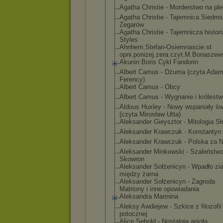
Agatha Christie - Morderstwo na ple
Agatha Christie - Tajemnica Siedmi
Zegarów
Agatha Christie - Tajemnicza histor
Styles
Ahnhem.Stefan-
Osiemnascie.st
opni.ponizej.z
era.czyt.M.Bon
aszew
Akunin Boris Cykl Fandorin
Albert Camus - Dżuma (czyta Ada
Ferency)
Albert Camus - Obcy
Albert Camus - Wygnanie i królestw
Aldous Huxley - Nowy wspaniały św
(czyta Mirosław Utta)
Aleksander Gieysztor - Mitologia S
Aleksander Krawczuk - Konstantyn 
Aleksander Krawczuk - Polska za 
Aleksander Minkowski - Szaleństwo
Skowron
Aleksander Sołżenicyn - Wpadło zi
między żarna
Aleksander Sołżenicyn - Zagroda
Matriony i inne opowiadania
Aleksandra Marinina
Aleksy Awdiejew - Szkice z filozofii
potocznej
Alice Sebold - Nostalgia anioła