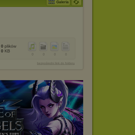
Galeria
0
plików
0
KB
0
0
0
0
bezpośredni link do folderu