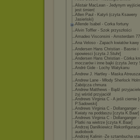
Alistair MacLean - Jedynym wyjści
jest śmierć
Allen Paul - Katyń (czyta Ksawery
Jasieński)
Allende Isabel - Corka fortuny
Alvin Toffler - Szok przyszłości
Amadeo Visconsini - Amsterdam 77
Ana Veloso - Zapach kwiatów kawy
Andersen Hans Christian - Basnie i
opowiesci [czyta J.Stuhr]
Andersen Hans Christian - Córka kr
moczarów i inne bajki (czyta Jerzy 
André Gide - Lochy Watykanu
Andrew J. Hartley - Maska Atreusz
Andrew Lane - Młody Sherlock Hol
Zabójcza chmura
Andrew Matthews - Bądź przyjaciel
żyj wśród przyjaciół
Andrews Virginia C - A jeśli ciernie 
P.Sadowski]
Andrews Virginia C - Dollanganger - 
Kwiaty na poddaszu [czyta K.Baar]
Andrews Virginia C - Dollanganger - 
Platki na wietrze [czyta K.Baar]
Andrzej Danilkiewicz Rekonfiguracj
audiobook
Andrzej Kalinin -Ze sztambucha sta