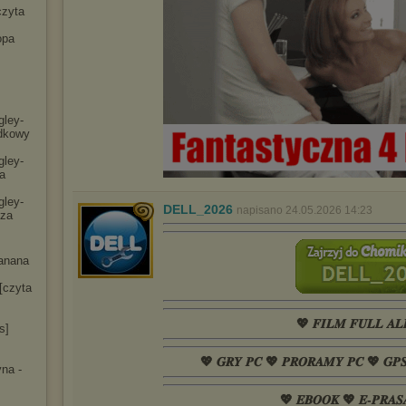
czyta
opa
gley-
dko
wy
gley-
a
gley-
DELL_2026
napisano 24.05.2026 14:23
cza
anana
[czyta
💖 𝑭𝑰𝑳𝑴 𝑭𝑼𝑳𝑳 𝑨𝑳
s]
💖 𝑮𝑹𝒀 𝑷𝑪 💖 𝑷𝑹𝑶𝑹𝑨𝑴𝒀 𝑷𝑪 💖 𝑮𝑷
na -
💖 𝑬𝑩𝑶𝑶𝑲 💖 𝑬-𝑷𝑹𝑨𝑺