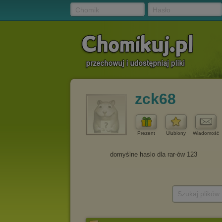
Chomik
Hasło
zck68
Prezent
Ulubiony
Wiadomość
Szukaj plików