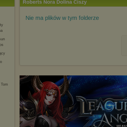
Roberts Nora Dolina Ciszy
Nie ma plików w tym folderze
ty
ma
sun
os
ący
wo
. Tom