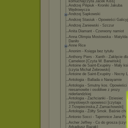
komucha[czyta Jacek Kiss]
Andrzej Pilipiuk - Kroniki Jakuba
Wędrowycza
Andrzej Sapkowski
Andrzej Stasiuk - Opowieści Galicy
Andrzej Zaniewski - Szczur
Anita Diamant - Czerwony namiot
Anna Olimpia Mostowska - Matylda 
Daniło
Anne Rice
Anonim - Księga bez tytułu
Anthony Piers - Xanth - Zaklęcie dl
Cameleon [Czyta W. Barwiński]
Antoine de Saint-Exupéry - Mały ks
(czyta Michał Żebrowski)
Antoine de Saint-Exupéry - Nocny L
Antologia - Ballada o Narayamie
Antologia - Smutny kos. Opowieści
niesamowite i osobliwe z prozy
niderlandzkiej
Antologia - Zachcianki - Dziesiec
zmyslowych opowiesci [czytaja
J.Trzepiecinsk
a,Z.Zamachowsk
i]
Antologia - Żółty Smok. Baśnie chi
Antonio Socci - Tajemnice Jana Paw
Archer Jeffrey - Co do grosza (czyt
Arkadiusz Bazak)