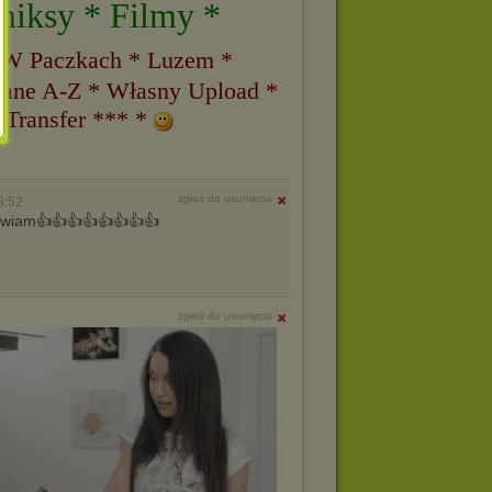
miksy * Filmy *
 W Paczkach * Luzem *
ane A-Z * Własny Upload *
 Transfer *** *
zgłoś do usunięcia
8:52
pozdrawiam👍👍👍👍👍👍👍👍
zgłoś do usunięcia