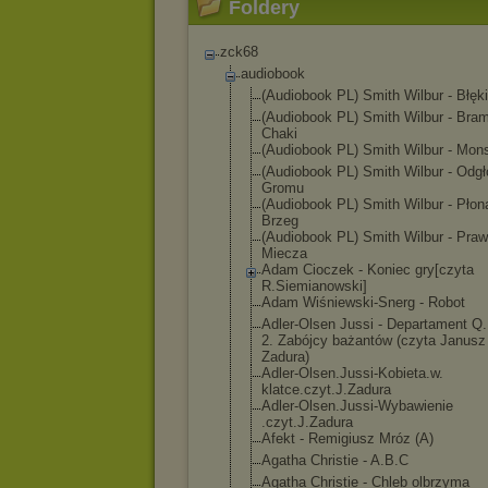
Foldery
zck68
audiobook
(Audiobook PL) Smith Wilbur - Błęki
(Audiobook PL) Smith Wilbur - Bra
Chaki
(Audiobook PL) Smith Wilbur - Mon
(Audiobook PL) Smith Wilbur - Odgł
Gromu
(Audiobook PL) Smith Wilbur - Płon
Brzeg
(Audiobook PL) Smith Wilbur - Pra
Miecza
Adam Cioczek - Koniec gry[czyta
R.Siemianowski
]
Adam Wiśniewski-Sne
rg - Robot
Adler-Olsen Jussi - Departament Q
2. Zabójcy bażantów (czyta Janusz
Zadura)
Adler-Olsen.Ju
ssi-Kobieta.w.
klatce.czyt.J.
Zadura
Adler-Olsen.Ju
ssi-Wybawienie
.czyt.J.Zadura
Afekt - Remigiusz Mróz (A)
Agatha Christie - A.B.C
Agatha Christie - Chleb olbrzyma