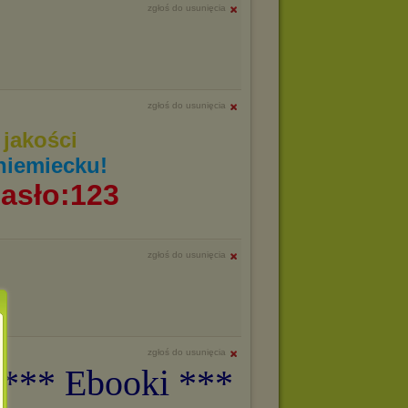
zgłoś do usunięcia
zgłoś do usunięcia
jakości
niemiecku!
asło:123
zgłoś do usunięcia
zgłoś do usunięcia
 *** Ebooki ***