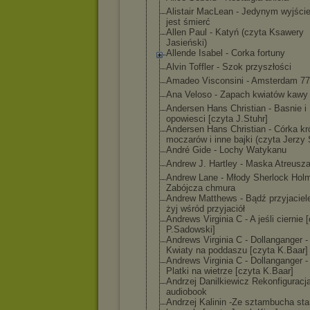
Alistair MacLean - Jedynym wyjści
jest śmierć
Allen Paul - Katyń (czyta Ksawery
Jasieński)
Allende Isabel - Corka fortuny
Alvin Toffler - Szok przyszłości
Amadeo Visconsini - Amsterdam 77
Ana Veloso - Zapach kwiatów kawy
Andersen Hans Christian - Basnie i
opowiesci [czyta J.Stuhr]
Andersen Hans Christian - Córka kr
moczarów i inne bajki (czyta Jerzy 
André Gide - Lochy Watykanu
Andrew J. Hartley - Maska Atreusz
Andrew Lane - Młody Sherlock Hol
Zabójcza chmura
Andrew Matthews - Bądź przyjaciel
żyj wśród przyjaciół
Andrews Virginia C - A jeśli ciernie 
P.Sadowski]
Andrews Virginia C - Dollanganger - 
Kwiaty na poddaszu [czyta K.Baar]
Andrews Virginia C - Dollanganger - 
Platki na wietrze [czyta K.Baar]
Andrzej Danilkiewicz Rekonfiguracj
audiobook
Andrzej Kalinin -Ze sztambucha sta