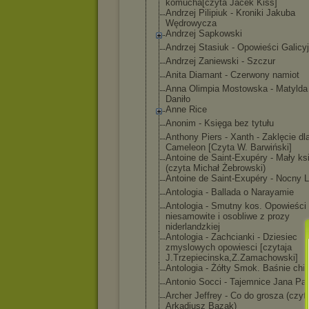
komucha[czyta Jacek Kiss]
Andrzej Pilipiuk - Kroniki Jakuba
Wędrowycza
Andrzej Sapkowski
Andrzej Stasiuk - Opowieści Galicy
Andrzej Zaniewski - Szczur
Anita Diamant - Czerwony namiot
Anna Olimpia Mostowska - Matylda 
Daniło
Anne Rice
Anonim - Księga bez tytułu
Anthony Piers - Xanth - Zaklęcie dl
Cameleon [Czyta W. Barwiński]
Antoine de Saint-Exupéry - Mały ks
(czyta Michał Żebrowski)
Antoine de Saint-Exupéry - Nocny L
Antologia - Ballada o Narayamie
Antologia - Smutny kos. Opowieści
niesamowite i osobliwe z prozy
niderlandzkiej
Antologia - Zachcianki - Dziesiec
zmyslowych opowiesci [czytaja
J.Trzepiecinsk
a,Z.Zamachowsk
i]
Antologia - Żółty Smok. Baśnie chi
Antonio Socci - Tajemnice Jana Paw
Archer Jeffrey - Co do grosza (czyt
Arkadiusz Bazak)