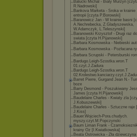
Balucki Michal - Bialy Murzyn [czyt
R.Nadrowski]
Bankova Marketa - Sroka w krainie
entropii [czyta P.Borowski]
Baranowicz Jan - W krainie basni [
A.Nechrebecka, Z.Gladyszewska
,
W.Adamczyk, L.Teleszynski]
Baranowski Krzysztof - Drugi raz d
swiata [czyta H.Pijanowski]
Barbara Kosmowska - Niebieski au
Barbara Kosmowska - Pozłacana r
Barbara Scrupski - Petersburski ro
Bardugo.Leigh-
Szostka.wron.T
01.czyt.J.Zadu
ra
Bardugo.Leigh-
Szostka.wron.T
02.Krolestwo.k
anciarzy.czyt.
J.Zadu
Barret Pierre, Gurgand Jean N.- Tur
boze
Barry Desmond - Poszukiwany Jes
James [czyta H.Pijanowski]
Baudelaire Charles - Kwiaty zla [cz
J.Kobuszewski]
Baudelaire Charles - Sztuczne raje 
J.Kiss]
Bauer.Wojciech
-Pora.chudych.
myszy.czyt.M.P
opczynski
Baum Liman Frank - Czarnoksiezni
krainy Oz [I.Kwiatkowska
]
Beata Ostrowicka - Zła dziewczyna