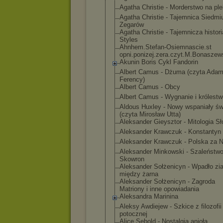
Agatha Christie - Morderstwo na ple
Agatha Christie - Tajemnica Siedmi
Zegarów
Agatha Christie - Tajemnicza histor
Styles
Ahnhem.Stefan-
Osiemnascie.st
opni.ponizej.z
era.czyt.M.Bon
aszew
Akunin Boris Cykl Fandorin
Albert Camus - Dżuma (czyta Ada
Ferency)
Albert Camus - Obcy
Albert Camus - Wygnanie i królestw
Aldous Huxley - Nowy wspaniały św
(czyta Mirosław Utta)
Aleksander Gieysztor - Mitologia S
Aleksander Krawczuk - Konstantyn 
Aleksander Krawczuk - Polska za 
Aleksander Minkowski - Szaleństwo
Skowron
Aleksander Sołżenicyn - Wpadło zi
między żarna
Aleksander Sołżenicyn - Zagroda
Matriony i inne opowiadania
Aleksandra Marinina
Aleksy Awdiejew - Szkice z filozofii
potocznej
Alice Sebold - Nostalgia anioła