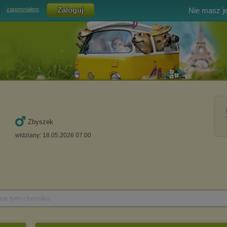
Nie masz j
zapomniałem
Zbyszek
widziany: 18.05.2026 07:00
 na tym chomiku