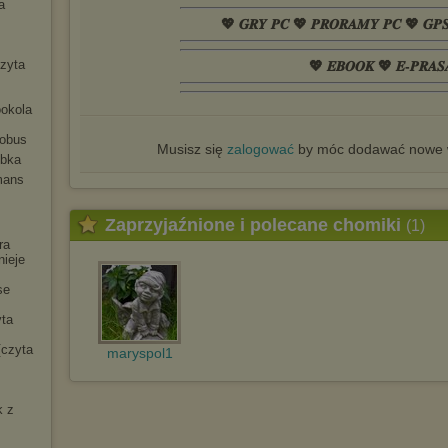
a
💖 𝑮𝑹𝒀 𝑷𝑪 💖 𝑷𝑹𝑶𝑹𝑨𝑴𝒀 𝑷𝑪 💖 𝑮𝑷
czyta
💖 𝑬𝑩𝑶𝑶𝑲 💖 𝑬-𝑷𝑹𝑨𝑺
ookola
tobus
Musisz się
zalogować
by móc dodawać nowe w
ybka
mans
Zaprzyjaźnione i polecane chomiki
(1)
ra
nieje
se
yta
[czyta
maryspol1
k z