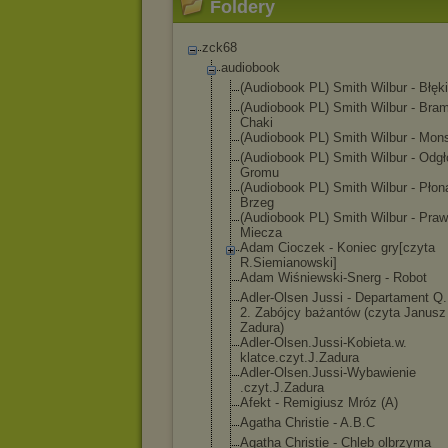
Foldery
zck68
audiobook
(Audiobook PL) Smith Wilbur - Błęki
(Audiobook PL) Smith Wilbur - Bra
Chaki
(Audiobook PL) Smith Wilbur - Mon
(Audiobook PL) Smith Wilbur - Odgł
Gromu
(Audiobook PL) Smith Wilbur - Płon
Brzeg
(Audiobook PL) Smith Wilbur - Pra
Miecza
Adam Cioczek - Koniec gry[czyta
R.Siemianowski
]
Adam Wiśniewski-Sne
rg - Robot
Adler-Olsen Jussi - Departament Q
2. Zabójcy bażantów (czyta Janusz
Zadura)
Adler-Olsen.Ju
ssi-Kobieta.w.
klatce.czyt.J.
Zadura
Adler-Olsen.Ju
ssi-Wybawienie
.czyt.J.Zadura
Afekt - Remigiusz Mróz (A)
Agatha Christie - A.B.C
Agatha Christie - Chleb olbrzyma