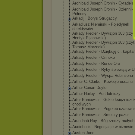
Archibald Joseph Cronin - Cytadela
Archibald Joseph Cronin - Dziennik
Północy
Arkadij i Borys Strugaccy
Arkadiusz Niemirski - Pojedynek
detektywów
Arkady Fiedler - Dywizjon 303 (czyt
Hentyk Pijanowski)
Arkady Fiedler - Dywizjon 303 (czyt
Tomasz Marzecki)
Arkady Fiedler - Dziękuję ci, kapita
Arkady Fiedler - Orinoko
Arkady Fiedler - Rio de Oro
Arkady Fiedler - Ryby śpiewają w Uk
Arkady Fiedler - Wyspa Robinsona
Arthur C. Clarke - Kowboje oceanu
Arthur Conan Doyle
Arthur Hailey - Port lotniczy
Artur Baniewicz - Gdzie księżnicze
cnotliwych
Artur Baniewicz - Pogrzeb czarowni
Artur Baniewicz - Smoczy pazur
Arundhati Roy - Bóg rzeczy małych
Audiobook - Negocjacje w biznesie
Austen Jane