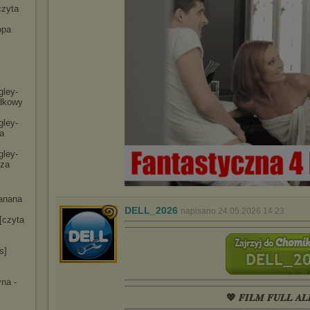
czyta
opa
gley-
dko
wy
gley-
a
gley-
cza
anana
DELL_2026
napisano 24.05.2026 14:23
[czyta
s]
na -
💖 𝑭𝑰𝑳𝑴 𝑭𝑼𝑳𝑳 𝑨𝑳