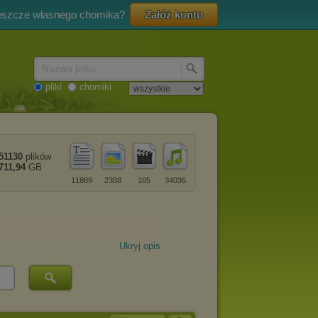
eszcze własnego chomika?
Załóż konto
Nazwa pliku
pliki
chomiki
51130
plików
711,94
GB
11889
2308
105
34036
Ukryj opis