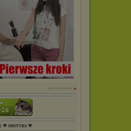
zgłoś do usunięcia
𝑳 💖 𝑬𝑹𝑶𝑻𝒀𝑲𝑨 💖