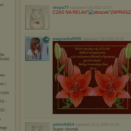
em
stopa77
napisano 5.03.2022 12:37
CZAS NA RELAX*
*ZAPRAS
wagnerka9595
napisano 7.05.2022 18:52
óla
Stuhr)
a
mes.
em i
[czyta
01 -
02 -
a
yehicih814
napisano 12.11.2022 22:16
rego
Super chomik