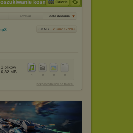
 poszukiwanie kosmicznego
Galeria
rozmiar
data dodania
mp3
6,8 MB
23 mar 12 9:09
1
plików
6,82
MB
1
0
0
0
bezpośredni link do folderu