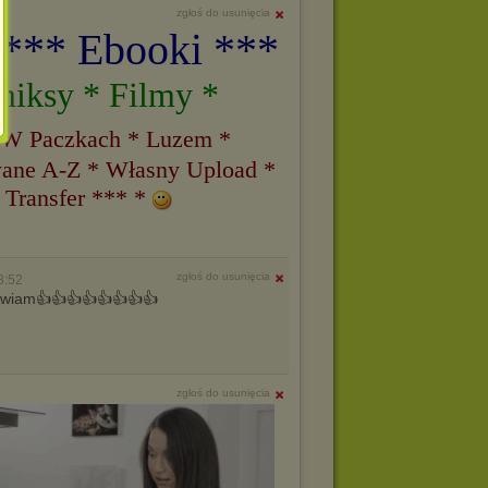
zgłoś do usunięcia
 *** Ebooki ***
miksy * Filmy *
 W Paczkach * Luzem *
ane A-Z * Własny Upload *
 Transfer *** *
zgłoś do usunięcia
8:52
pozdrawiam👍👍👍👍👍👍👍👍
zgłoś do usunięcia