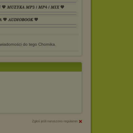
𝑺 💖 𝑴𝑼𝒁𝒀𝑲𝑨 𝑴𝑷3 / 𝑴𝑷4 / 𝑴𝑰𝑿 💖
𝑨 💖 𝑨𝑼𝑫𝑰𝑶𝑩𝑶𝑶𝑲 💖
iadomości do tego Chomika.
Zgłoś jeśli naruszono regulamin