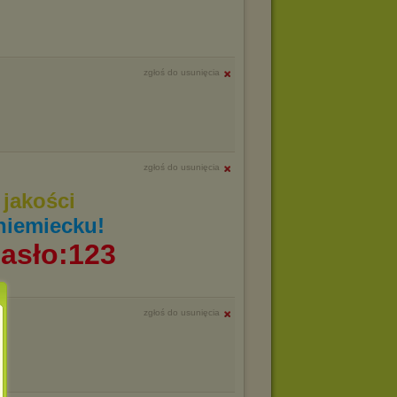
zgłoś do usunięcia
zgłoś do usunięcia
jakości
niemiecku!
asło:123
zgłoś do usunięcia