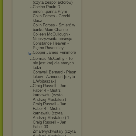
(czyta zespół aktorów)
Coelho.Paulo-D
emon.i.panna.P
rym
Colin Forbes - Grecki
klucz
Colin Forbes - Śmierć w
banku Main Chance
Colleen McCullough -
Nieprzyzwoita obsesja
Constance Heaven -
Piętno Ravensley
Cooper James Fenimore
Cormac McCarthy - To
nie jest kraj dla starych
ludzi
Cornwell Bernard - Piesn
lukow - Azincourt [czyta
L.Wojtaszak]
Craig Russell - Jan
Faber 4 - Mistrz
karnawału (czyta
Andrzej Mastalerz)
Craig Russell - Jan
Faber 4 - Mistrz
karnawału (czyta
Andrzej Mastalerz) 1
Craig Russell - Jan
Fabel 03 -
Zmartwychwstał
y (czyta
Andrzej Mastalerz)