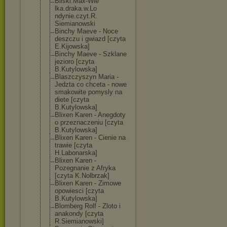
Bilski.Max-Wie
lka.draka.w.Lo
ndynie.czyt.R.
Siemianowski
Binchy Maeve - Noce
deszczu i gwiazd [czyta
E.Kijowska]
Binchy Maeve - Szklane
jezioro [czyta
B.Kutylowska]
Blaszczyszyn Maria -
Jedzta co chceta - nowe
smakowite pomysly na
diete [czyta
B.Kutylowska]
Blixen Karen - Anegdoty
o przeznaczeniu [czyta
B.Kutylowska]
Blixen Karen - Cienie na
trawie [czyta
H.Labonarska]
Blixen Karen -
Pozegnanie z Afryka
[czyta K.Nolbrzak]
Blixen Karen - Zimowe
opowiesci [czyta
B.Kutylowska]
Blomberg Rolf - Zloto i
anakondy [czyta
R.Siemianowski
]