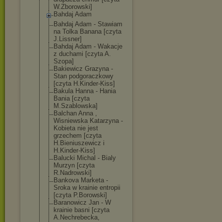
W.Zborowski]
Bahdaj Adam
Bahdaj Adam - Stawiam
na Tolka Banana [czyta
J.Lissner]
Bahdaj Adam - Wakacje
z duchami [czyta A.
Szopa]
Bakiewicz Grazyna -
Stan podgoraczkowy
[czyta H.Kinder-Kiss]
Bakula Hanna - Hania
Bania [czyta
M.Szablowska]
Balchan Anna ,
Wisniewska Katarzyna -
Kobieta nie jest
grzechem [czyta
H.Bieniuszewic
z i
H.Kinder-Kiss]
Balucki Michal - Bialy
Murzyn [czyta
R.Nadrowski]
Bankova Marketa -
Sroka w krainie entropii
[czyta P.Borowski]
Baranowicz Jan - W
krainie basni [czyta
A.Nechrebecka,