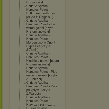
H.Pijanowski]
Christie Agatha -
Hercules Poirot -
Entliczek-Pent
liczek
[czyta H.Drygalski]
Christie Agatha -
Hercules Poirot - Kot
wsrod golebi [czyta
R.Siemianowski
]
Christie Agatha -
Hercules Poirot -
Morderstwo w Orient
Expressie [czyta
J.Zelnik]
Christie Agatha -
Hercules Poirot -
Niedziela na wsi [czyta
R.Siemianowski
]
Christie Agatha -
Hercules Poirot - Piec
malych swinek [czyta
A.Albrecht]
Christie Agatha -
Hercules Poirot - Pora
przyplywu [czyta
Z.Wardejn]
Christie Agatha -
Hercules Poirot -
Przyjdz i zgin [czyta
L.Teleszynski]