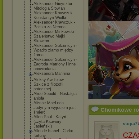
Aleksander Gieysztor -
Mitologia Słowian
Aleksander Krawczuk -
Konstantyn Wielki
Aleksander Krawczuk -
Polska za Nerona
Aleksander Minkowski -
Szaleństwo Majki
Skowron
Aleksander Sołżenicyn -
Wpadło ziarno między
żarna
Aleksander Sołżenicyn -
Zagroda Matriony i inne
opowiadania
Aleksandra Marinina
Aleksy Awdiejew -
Szkice z filozofii
potocznej
Alice Sebold - Nostalgia
anioła
Alistair MacLean -
Jedynym wyjściem jest
Chomikowe r
śmierć
Allen Paul - Katyń
(czyta Ksawery
stopa7
Jasieński)
Allende Isabel - Corka
CZA
fortuny