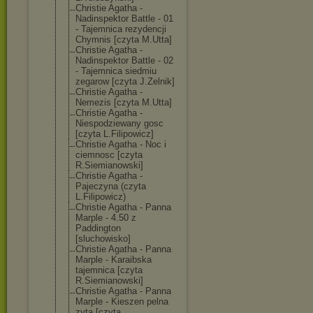
Christie Agatha -
Nadinspektor Battle - 01
- Tajemnica rezydencji
Chymnis [czyta M.Utta]
Christie Agatha -
Nadinspektor Battle - 02
- Tajemnica siedmiu
zegarow [czyta J.Zelnik]
Christie Agatha -
Nemezis [czyta M.Utta]
Christie Agatha -
Niespodziewany gosc
[czyta L.Filipowicz]
Christie Agatha - Noc i
ciemnosc [czyta
R.Siemianowski
]
Christie Agatha -
Pajeczyna (czyta
L.Filipowicz)
Christie Agatha - Panna
Marple - 4.50 z
Paddington
[sluchowisko]
Christie Agatha - Panna
Marple - Karaibska
tajemnica [czyta
R.Siemianowski
]
Christie Agatha - Panna
Marple - Kieszen pelna
zyta [czyta