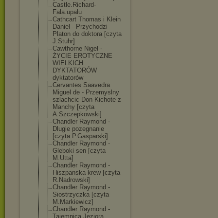
Castle.Richard
-
Fala.upalu
Cathcart Thomas i Klein
Daniel - Przychodzi
Platon do doktora [czyta
J.Stuhr]
Cawthorne Nigel -
ŻYCIE EROTYCZNE
WIELKICH
DYKTATORÓW
dyktatorów
Cervantes Saavedra
Miguel de - Przemyslny
szlachcic Don Kichote z
Manchy [czyta
A.Szczepkowski
]
Chandler Raymond -
Dlugie pozegnanie
[czyta P.Gasparski]
Chandler Raymond -
Gleboki sen [czyta
M.Utta]
Chandler Raymond -
Hiszpanska krew [czyta
R.Nadrowski]
Chandler Raymond -
Siostrzyczka [czyta
M.Markiewicz]
Chandler Raymond -
Tajemnica Jeziora