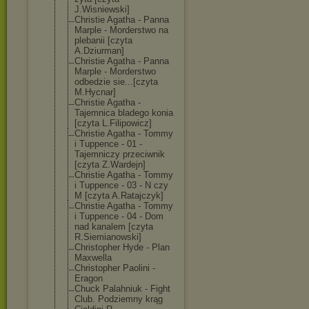
J.Wisniewski]
Christie Agatha - Panna
Marple - Morderstwo na
plebanii [czyta
A.Dziurman]
Christie Agatha - Panna
Marple - Morderstwo
odbedzie sie...[czyta
M.Hycnar]
Christie Agatha -
Tajemnica bladego konia
[czyta L.Filipowicz]
Christie Agatha - Tommy
i Tuppence - 01 -
Tajemniczy przeciwnik
[czyta Z.Wardejn]
Christie Agatha - Tommy
i Tuppence - 03 - N czy
M [czyta A.Ratajczyk]
Christie Agatha - Tommy
i Tuppence - 04 - Dom
nad kanalem [czyta
R.Siemianowski
]
Christopher Hyde - Plan
Maxwella
Christopher Paolini -
Eragon
Chuck Palahniuk - Fight
Club. Podziemny krąg