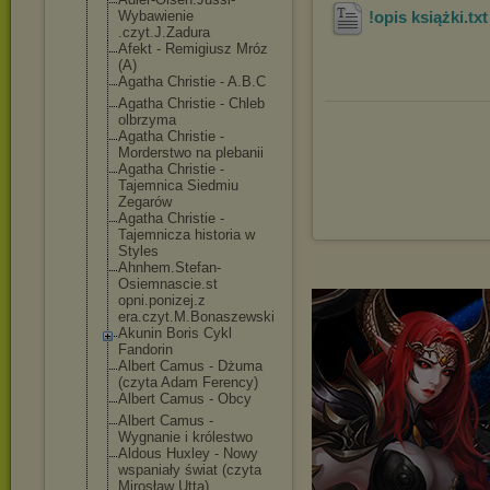
Wybawienie
!opis książki
.tx
.czyt.J.Zadura
Afekt - Remigiusz Mróz
(A)
Agatha Christie - A.B.C
Agatha Christie - Chleb
olbrzyma
Agatha Christie -
Morderstwo na plebanii
Agatha Christie -
Tajemnica Siedmiu
Zegarów
Agatha Christie -
Tajemnicza historia w
Styles
Ahnhem.Stefan-
Osiemnascie.st
opni.ponizej.z
era.czyt.M.Bon
aszewski
Akunin Boris Cykl
Fandorin
Albert Camus - Dżuma
(czyta Adam Ferency)
Albert Camus - Obcy
Albert Camus -
Wygnanie i królestwo
Aldous Huxley - Nowy
wspaniały świat (czyta
Mirosław Utta)