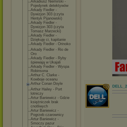
Arkadiusz Niemirski -
Pojedynek detektywów
Arkady Fiedler -
Dywizjon 303 (czyta
Hentyk Pijanowski)
Arkady Fiedler -
Dywizjon 303 (czyta
Tomasz Marzecki)
Arkady Fiedler -
Dziękuję ci, kapitanie
Arkady Fiedler - Orinoko
Arkady Fiedler - Rio de
Oro
Arkady Fiedler - Ryby
śpiewają w Ukajali
Arkady Fiedler - Wyspa
Robinsona
Arthur C. Clarke -
Kowboje oceanu
Arthur Conan Doyle
DELL_2
Arthur Hailey - Port
lotniczy
Artur Baniewicz - Gdzie
księżniczek brak
cnotliwych
Artur Baniewicz -
Pogrzeb czarownicy
Artur Baniewicz -
Smoczy pazur