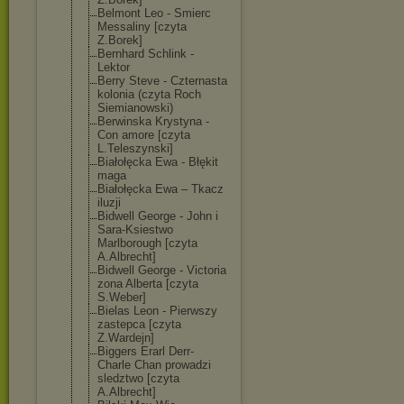
Belmont Leo - Smierc
Messaliny [czyta
Z.Borek]
Bernhard Schlink -
Lektor
Berry Steve - Czternasta
kolonia (czyta Roch
Siemianowski)
Berwinska Krystyna -
Con amore [czyta
L.Teleszynski]
Białołęcka Ewa - Błękit
maga
Białołęcka Ewa – Tkacz
iluzji
Bidwell George - John i
Sara-Ksiestwo
Marlborough [czyta
A.Albrecht]
Bidwell George - Victoria
zona Alberta [czyta
S.Weber]
Bielas Leon - Pierwszy
zastepca [czyta
Z.Wardejn]
Biggers Erarl Derr-
Charle Chan prowadzi
sledztwo [czyta
A.Albrecht]