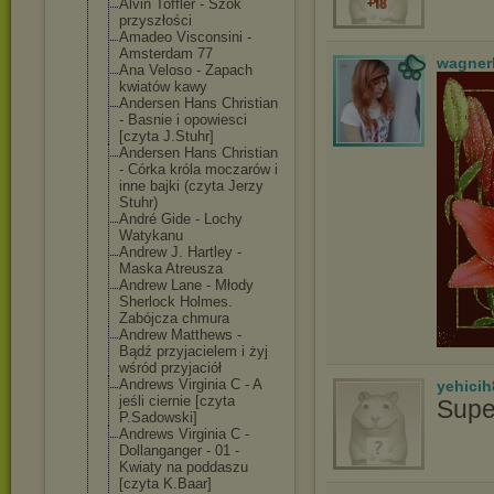
Alvin Toffler - Szok
przyszłości
Amadeo Visconsini -
Amsterdam 77
wagner
Ana Veloso - Zapach
kwiatów kawy
Andersen Hans Christian
- Basnie i opowiesci
[czyta J.Stuhr]
Andersen Hans Christian
- Córka króla moczarów i
inne bajki (czyta Jerzy
Stuhr)
André Gide - Lochy
Watykanu
Andrew J. Hartley -
Maska Atreusza
Andrew Lane - Młody
Sherlock Holmes.
Zabójcza chmura
Andrew Matthews -
Bądź przyjacielem i żyj
wśród przyjaciół
Andrews Virginia C - A
yehicih
jeśli ciernie [czyta
Supe
P.Sadowski]
Andrews Virginia C -
Dollanganger - 01 -
Kwiaty na poddaszu
[czyta K.Baar]