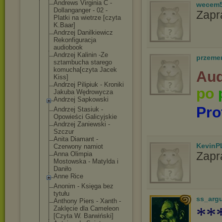
Andrews Virginia C -
wecem
Dollanganger - 02 -
Zapr
Platki na wietrze [czyta
K.Baar]
Andrzej Danilkiewicz
Rekonfiguracja
audiobook
Andrzej Kalinin -Ze
przeme
sztambucha starego
komucha[czyta Jacek
Aud
Kiss]
Andrzej Pilipiuk - Kroniki
po
Jakuba Wędrowycza
Andrzej Sapkowski
Pro
Andrzej Stasiuk -
Opowieści Galicyjskie
Andrzej Zaniewski -
Szczur
Anita Diamant -
KevinP
Czerwony namiot
Zapr
Anna Olimpia
Mostowska - Matylda i
Daniło
Anne Rice
Anonim - Księga bez
tytułu
ss_arg
Anthony Piers - Xanth -
**
Zaklęcie dla Cameleon
[Czyta W. Barwiński]