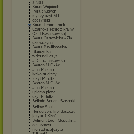
J.Kiss]
Bauer.Wojciech
-
Pora.chudych.
myszy.czyt.M.P
opczynski
Baum Liman Frank -
Czarnoksieznik z krainy
Oz [I.Kwiatkowska
]
Beata Ostrowicka - Zła
dziewczyna
Beata.Pawlikow
ska-
Blondynka.
w.dzungli.czyt
a.D..Trafankow
ska
Beaton.M.C.-Ag
atha.Raisin.i.
lyzka.trucizny
.czyt.P.Holtz
Beaton.M.C.-Ag
atha.Raisin.i.
upiorna.plaza.
czyt.P.Holtz
Belinda Bauer - Szczątki
Bellow Saul -
Henderson, krol deszczu
[czyta J.Kiss]
Belmont Leo - Messalina
cesarzowa
nierzadnica[cz
yta
Z.Borek]