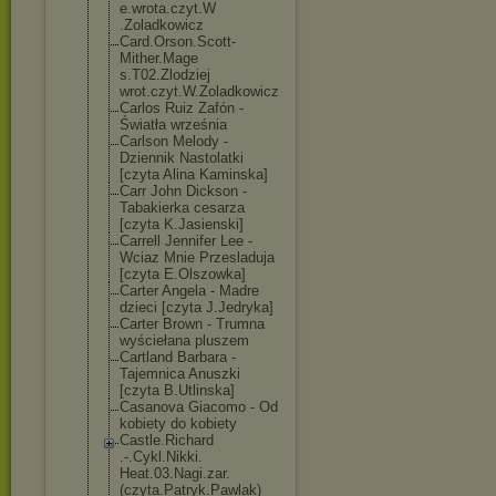
e.wrota.czyt.W
.Zoladkowicz
Card.Orson.Sco
tt-
Mither.Mage
s.T02.Zlodziej
wrot.czyt.W.Zo
ladkowicz
Carlos Ruiz Zafón -
Światła września
Carlson Melody -
Dziennik Nastolatki
[czyta Alina Kaminska]
Carr John Dickson -
Tabakierka cesarza
[czyta K.Jasienski]
Carrell Jennifer Lee -
Wciaz Mnie Przesladuja
[czyta E.Olszowka]
Carter Angela - Madre
dzieci [czyta J.Jedryka]
Carter Brown - Trumna
wyściełana pluszem
Cartland Barbara -
Tajemnica Anuszki
[czyta B.Utlinska]
Casanova Giacomo - Od
kobiety do kobiety
Castle.Richard
.-.Cykl.Nikki.
Heat.03.Nagi.z
ar.
(czyta.Patr
yk.Pawlak)