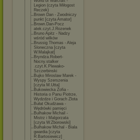
World of Warcraft -
Legion (czyta Miłogost
Reczek)
Brown Dan - Zwodniczy
punkt [czyta Amator]
Brown.Dan-Pocz
atek.czyt.J.Ro
zenek
Bruno Apitz - Nadzy
wśród wilków
Brussig Thomas - Aleja
Sloneczna [czyta
W.Malajkat]
Bryndza.Robert
-
Nocny.stalker
.czyt.K.Plewak
o-
Szczerbinski
Bujko Miroslaw Marek -
Wyspy Szerszenia
[czyta M.Utta]
Bukowiecka Zofia -
Historia o Panu Piotrze,
Wydzdze i Gorach Zlota
Bułat Okudżawa -
Wędrówki pamięci
Bulhakow Michail -
Mistrz i Malgorzata
[czyta W.Zborowski]
Bulhakow Michal - Biala
gwardia [czyta
R.Bartosiewicz
]