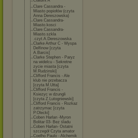
Cialdini.R
Clare Cassandra -
Miasto popiołów (czyta
Anna Dereszowska)
Clare.Cassandr
a-
Miasto.kosci
Clare.Cassandr
a-
Miasto.szkla
.czyt.A.Deresz
owska
Clarke Arthur C - Wyspa
Delfinow [czyta
A.Barcis]
Clarke Stephen - Paryz
na widelcu - Sekretne
zycie miasta [czyta
M.Rudzinski]
Clifford Francis - Ale
klub nie przebacza
[czyta M.Utta]
Clifford Francis -
Ksiezyc w dzungli
[czyta Z.Lutogniewski
]
Clifford Francis - Rozkaz
zatrzymac [czyta
P.Olecki]
Coben Harlan -Myron
Bolitar 03- Bez śladu
Coben Harlan- Ostatni
szczegół Czyta amator
Coelho Paulo - Alchemik