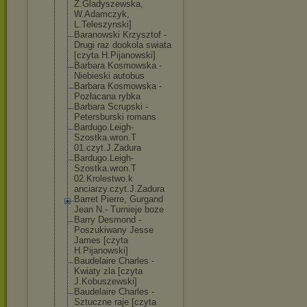
Z.Gladyszewska
,
W.Adamczyk,
L.Teleszynski]
Baranowski Krzysztof -
Drugi raz dookola swiata
[czyta H.Pijanowski]
Barbara Kosmowska -
Niebieski autobus
Barbara Kosmowska -
Pozłacana rybka
Barbara Scrupski -
Petersburski romans
Bardugo.Leigh-
Szostka.wron.T
01.czyt.J.Zadu
ra
Bardugo.Leigh-
Szostka.wron.T
02.Krolestwo.k
anciarzy.czyt.
J.Zadura
Barret Pierre, Gurgand
Jean N.- Turnieje boze
Barry Desmond -
Poszukiwany Jesse
James [czyta
H.Pijanowski]
Baudelaire Charles -
Kwiaty zla [czyta
J.Kobuszewski]
Baudelaire Charles -
Sztuczne raje [czyta