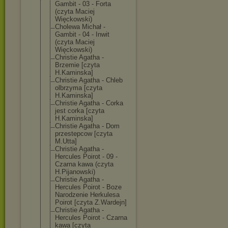
Gambit - 03 - Forta
(czyta Maciej
Więckowski)
Cholewa Michał -
Gambit - 04 - Inwit
(czyta Maciej
Więckowski)
Christie Agatha -
Brzemie [czyta
H.Kaminska]
Christie Agatha - Chleb
olbrzyma [czyta
H.Kaminska]
Christie Agatha - Corka
jest corka [czyta
H.Kaminska]
Christie Agatha - Dom
przestepcow [czyta
M.Utta]
Christie Agatha -
Hercules Poirot - 09 -
Czarna kawa (czyta
H.Pijanowski)
Christie Agatha -
Hercules Poirot - Boze
Narodzenie Herkulesa
Poirot [czyta Z.Wardejn]
Christie Agatha -
Hercules Poirot - Czarna
kawa [czyta