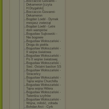
Boccaccio Giovanni -
Dekameron [czyta
H.Drygalski]
Boccaccio.Giov
anni-
Dekameron
Bogdan Loebl - Dymek
mesjasz zwierząt
Bogdan Loebl - Letni
dom wampirów
Bogusław Sujkowski -
Nie bogowie
Bogusław Wołoszański -
Droga do piekła
Bogusław Wołoszański -
II wojna światowa
Bogusław Wołoszański -
Po II wojnie światowej
Bogusław Wołoszański -
Sieć. Ostatni bastion SS
Bogusław Wołoszański -
Straceńcy
Bogusław Wołoszański -
Tajna wojna Churchilla
Bogusław Wołoszański -
Tajna wojna Hitlera
Bogusław Wołoszański -
Twierdza szyfrów
Bogusław Wołoszański -
Wojna, miłość, zdrada
Bohdan Arct - Cyrk