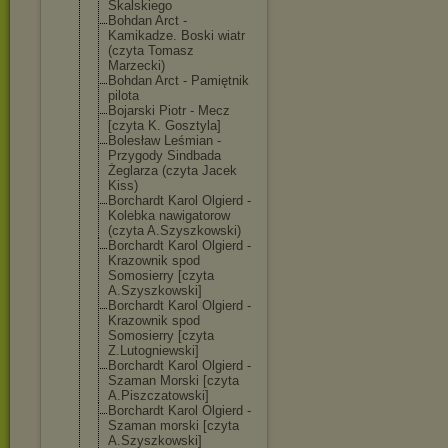
Skalskiego
Bohdan Arct -
Kamikadze. Boski wiatr
(czyta Tomasz
Marzecki)
Bohdan Arct - Pamiętnik
pilota
Bojarski Piotr - Mecz
[czyta K. Gosztyla]
Bolesław Leśmian -
Przygody Sindbada
Żeglarza (czyta Jacek
Kiss)
Borchardt Karol Olgierd -
Kolebka nawigatorow
(czyta A.Szyszkowski)
Borchardt Karol Olgierd -
Krazownik spod
Somosierry [czyta
A.Szyszkowski]
Borchardt Karol Olgierd -
Krazownik spod
Somosierry [czyta
Z.Lutogniewski
]
Borchardt Karol Olgierd -
Szaman Morski [czyta
A.Piszczatowsk
i]
Borchardt Karol Olgierd -
Szaman morski [czyta
A.Szyszkowski]