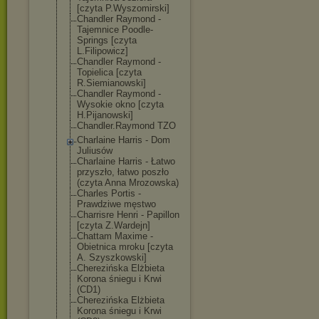
[czyta P.Wyszomirski]
Chandler Raymond -
Tajemnice Poodle-
Springs [czyta
L.Filipowicz]
Chandler Raymond -
Topielica [czyta
R.Siemianowski
]
Chandler Raymond -
Wysokie okno [czyta
H.Pijanowski]
Chandler.Raymo
nd TZO
Charlaine Harris - Dom
Juliusów
Charlaine Harris - Łatwo
przyszło, łatwo poszło
(czyta Anna Mrozowska)
Charles Portis -
Prawdziwe męstwo
Charrisre Henri - Papillon
[czyta Z.Wardejn]
Chattam Maxime -
Obietnica mroku [czyta
A. Szyszkowski]
Cherezińska Elżbieta
Korona śniegu i Krwi
(CD1)
Cherezińska Elżbieta
Korona śniegu i Krwi