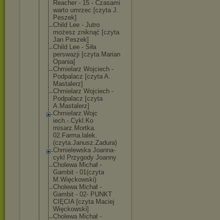
Reacher - 15 - Czasami
warto umrzec [czyta J.
Peszek]
Child Lee - Jutro
możesz zniknąć [czyta
Jan Peszek]
Child Lee - Siła
perswazji [czyta Marian
Opania]
Chmielarz Wojciech -
Podpalacz [czyta A.
Mastalerz]
Chmielarz Wojciech -
Podpalacz [czyta
A.Mastalerz]
Chmielarz.Wojc
iech.-.Cykl.Ko
misarz.Mortka.
02.Farma.lalek
.
(czyta.Janusz
.Zadura)
Chmielewska Joanna-
cykl Przygody Joanny
Cholewa Michał -
Gambit - 01(czyta
M.Więckowski)
Cholewa Michał -
Gambit - 02- PUNKT
CIĘCIA [czyta Maciej
Więckowski]
Cholewa Michał -