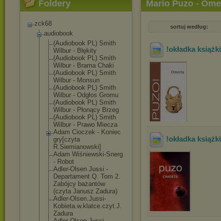
Foldery
Mario Puzo - Ome
zck68
sortuj według:
audiobook
(Audiobook PL) Smith
!okładka książki
Wilbur - Błękity
(Audiobook PL) Smith
Wilbur - Brama Chaki
(Audiobook PL) Smith
Wilbur - Monsun
(Audiobook PL) Smith
Wilbur - Odgłos Gromu
(Audiobook PL) Smith
Wilbur - Płonący Brzeg
(Audiobook PL) Smith
Wilbur - Prawo Miecza
Adam Cioczek - Koniec
!okładka książki
gry[czyta
R.Siemianowski
]
Adam Wiśniewski-Sne
rg
- Robot
Adler-Olsen Jussi -
Departament Q. Tom 2.
Zabójcy bażantów
(czyta Janusz Zadura)
Adler-Olsen.Ju
ssi-
Kobieta.w.
klatce.czyt.J.
Zadura
Adler-Olsen.Ju
ssi-