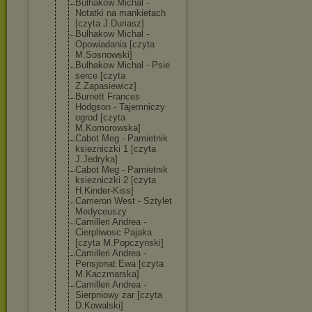
Bulhakow Michal -
Notatki na mankietach
[czyta J.Duriasz]
Bulhakow Michal -
Opowiadania [czyta
M.Sosnowski]
Bulhakow Michal - Psie
serce [czyta
Z.Zapasiewicz]
Burnett Frances
Hodgson - Tajemniczy
ogrod [czyta
M.Komorowska]
Cabot Meg - Pamietnik
ksiezniczki 1 [czyta
J.Jedryka]
Cabot Meg - Pamietnik
ksiezniczki 2 [czyta
H.Kinder-Kiss]
Cameron West - Sztylet
Medyceuszy
Camilleri Andrea -
Cierpliwosc Pajaka
[czyta M.Popczynski]
Camilleri Andrea -
Pensjonat Ewa [czyta
M.Kaczmarska]
Camilleri Andrea -
Sierpniowy zar [czyta
D.Kowalski]