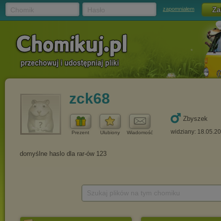
Chomik
Hasło
zapomniałem
zck68
Zbyszek
widziany: 18.05.2
Prezent
Ulubiony
Wiadomość
Szukaj plików na tym chomiku