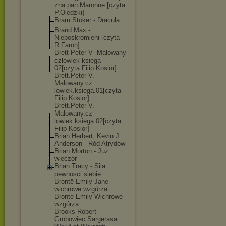
zna pan Maronne [czyta
P.Oledzki]
Bram Stoker - Dracula
Brand Max -
Nieposkromieni [czyta
R.Faron]
Brett Peter V -Malowany
czlowiek ksiega
02[czyta Filip Kosior]
Brett.Peter V.-
Malowany.cz
lowiek.ksiega.
01[czyta
Filip Kosior]
Brett.Peter V.-
Malowany.cz
lowiek.ksiega.
02[czyta
Filip Kosior]
Brian Herbert, Kevin J.
Anderson - Ród Atrydów
Brian Morton - Już
wieczór
Brian Tracy - Sila
pewnosci siebie
Brontë Emily Jane -
wichrowe wzgórza
Bronte Emily-Wichrowe
wzgórza
Brooks Robert -
Grobowiec Sargerasa.