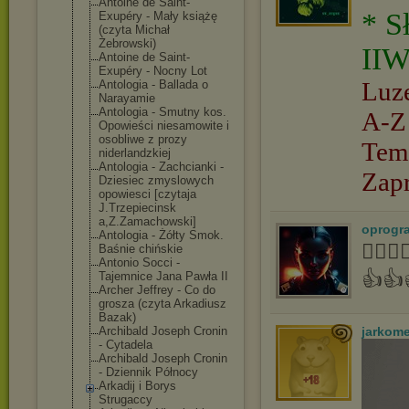
Antoine de Saint-
* S
Exupéry - Mały książę
(czyta Michał
Żebrowski)
IIW
Antoine de Saint-
Exupéry - Nocny Lot
Luz
Antologia - Ballada o
Narayamie
Antologia - Smutny kos.
A-Z
Opowieści niesamowite i
osobliwe z prozy
Tem
niderlandzkiej
Antologia - Zachcianki -
Zap
Dziesiec zmyslowych
opowiesci [czytaja
J.Trzepiecinsk
a,Z.Zamachowsk
i]
oprogr
Antologia - Żółty Smok.
👍🏻
Baśnie chińskie
Antonio Socci -
👍👍
Tajemnice Jana Pawła II
Archer Jeffrey - Co do
grosza (czyta Arkadiusz
Bazak)
Archibald Joseph Cronin
jarkom
- Cytadela
Archibald Joseph Cronin
- Dziennik Północy
Arkadij i Borys
Strugaccy