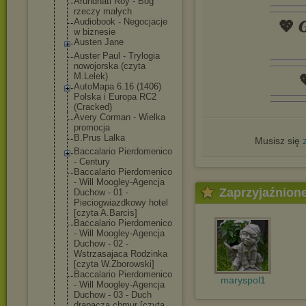
Arundhati Roy - Bóg
rzeczy małych
Audiobook - Negocjacje
💖 𝑮
w biznesie
Austen Jane
Auster Paul - Trylogia
nowojorska (czyta
M.Lelek)

AutoMapa 6.16 (1406)
Polska i Europa RC2
(Cracked)
Avery Corman - Wielka
promocja
B.Prus Lalka
Musisz się
Baccalario Pierdomenico
- Century
Baccalario Pierdomenico
- Will Moogley-Agencj
a
Zaprzyjaźnion
Duchow - 01 -
Pieciogwiazdko
wy hotel
[czyta A.Barcis]
Baccalario Pierdomenico
- Will Moogley-Agencj
a
Duchow - 02 -
Wstrzasajaca Rodzinka
[czyta W.Zborowski]
Baccalario Pierdomenico
maryspol1
- Will Moogley-Agencj
a
Duchow - 03 - Duch
drapacza chmur [czyta