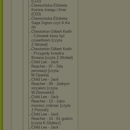
(CD2)
Cherezińska Elżbieta
Korona śniegu i Krwi
(CD3)
Cherezinska.El
zbieta-
Saga.Si
grun.czyt.A.Ke
rth
Chesterton Gilbert Keith
- Czlowiek ktory byl
czwartkiem [czyta
Z.Wrobel]
Chesterton Gilbert Keith
- Przygody ksiedza
Browna [czyta Z.Wrobel]
Child Lee - Jack
Reacher - 07 - Sila
perswazji [czyta
M.Opania]
Child Lee - Jack
Reacher - 09 - Jednym
strzalem [czyta
W.Zborowski]
Child Lee - Jack
Reacher - 13 - Jutro
mozesz zniknac [czyta
J.Peszek]
Child Lee - Jack
Reacher - 14 - 61 godzin
[czyta K.Globisz]
Child Lee - Jack