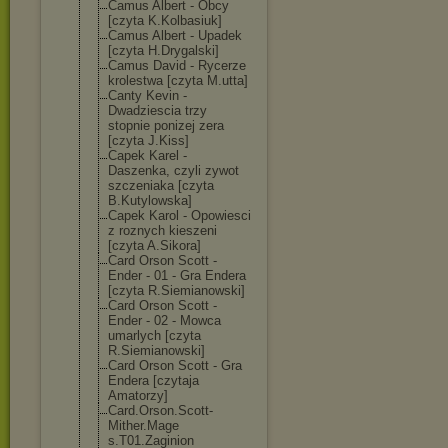
Camus Albert - Obcy
[czyta K.Kolbasiuk]
Camus Albert - Upadek
[czyta H.Drygalski]
Camus David - Rycerze
krolestwa [czyta M.utta]
Canty Kevin -
Dwadziescia trzy
stopnie ponizej zera
[czyta J.Kiss]
Capek Karel -
Daszenka, czyli zywot
szczeniaka [czyta
B.Kutylowska]
Capek Karol - Opowiesci
z roznych kieszeni
[czyta A.Sikora]
Card Orson Scott -
Ender - 01 - Gra Endera
[czyta R.Siemianowski
]
Card Orson Scott -
Ender - 02 - Mowca
umarlych [czyta
R.Siemianowski
]
Card Orson Scott - Gra
Endera [czytaja
Amatorzy]
Card.Orson.Sco
tt-
Mither.Mage
s.T01.Zaginion