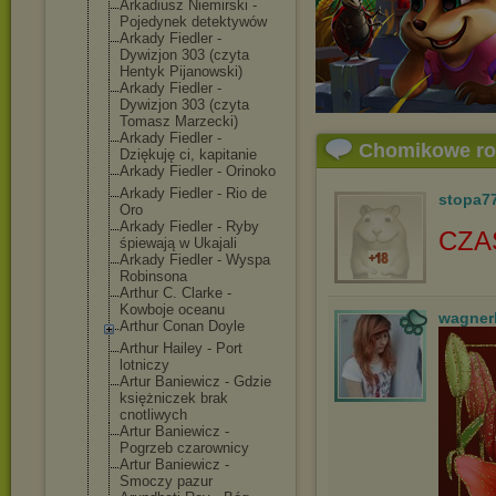
Arkadiusz Niemirski -
Pojedynek detektywów
Arkady Fiedler -
Dywizjon 303 (czyta
Hentyk Pijanowski)
Arkady Fiedler -
Dywizjon 303 (czyta
Tomasz Marzecki)
Arkady Fiedler -
Chomikowe r
Dziękuję ci, kapitanie
Arkady Fiedler - Orinoko
Arkady Fiedler - Rio de
stopa7
Oro
Arkady Fiedler - Ryby
CZA
śpiewają w Ukajali
Arkady Fiedler - Wyspa
Robinsona
Arthur C. Clarke -
Kowboje oceanu
wagner
Arthur Conan Doyle
Arthur Hailey - Port
lotniczy
Artur Baniewicz - Gdzie
księżniczek brak
cnotliwych
Artur Baniewicz -
Pogrzeb czarownicy
Artur Baniewicz -
Smoczy pazur