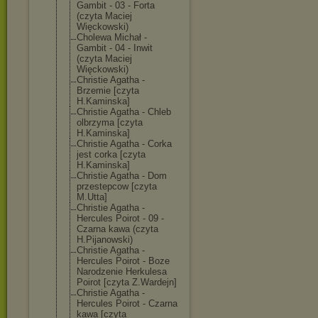
Gambit - 03 - Forta
(czyta Maciej
Więckowski)
Cholewa Michał -
Gambit - 04 - Inwit
(czyta Maciej
Więckowski)
Christie Agatha -
Brzemie [czyta
H.Kaminska]
Christie Agatha - Chleb
olbrzyma [czyta
H.Kaminska]
Christie Agatha - Corka
jest corka [czyta
H.Kaminska]
Christie Agatha - Dom
przestepcow [czyta
M.Utta]
Christie Agatha -
Hercules Poirot - 09 -
Czarna kawa (czyta
H.Pijanowski)
Christie Agatha -
Hercules Poirot - Boze
Narodzenie Herkulesa
Poirot [czyta Z.Wardejn]
Christie Agatha -
Hercules Poirot - Czarna
kawa [czyta