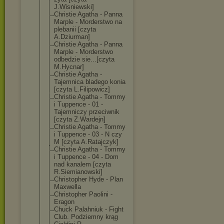
J.Wisniewski]
Christie Agatha - Panna
Marple - Morderstwo na
plebanii [czyta
A.Dziurman]
Christie Agatha - Panna
Marple - Morderstwo
odbedzie sie...[czyta
M.Hycnar]
Christie Agatha -
Tajemnica bladego konia
[czyta L.Filipowicz]
Christie Agatha - Tommy
i Tuppence - 01 -
Tajemniczy przeciwnik
[czyta Z.Wardejn]
Christie Agatha - Tommy
i Tuppence - 03 - N czy
M [czyta A.Ratajczyk]
Christie Agatha - Tommy
i Tuppence - 04 - Dom
nad kanalem [czyta
R.Siemianowski
]
Christopher Hyde - Plan
Maxwella
Christopher Paolini -
Eragon
Chuck Palahniuk - Fight
Club. Podziemny krąg