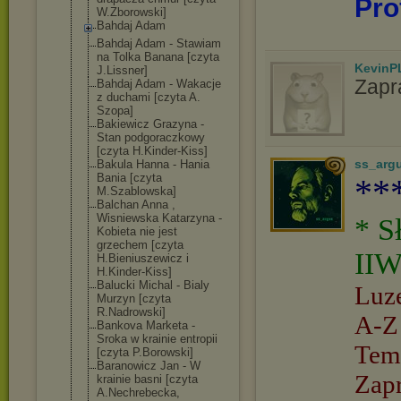
Pro
W.Zborowski]
Bahdaj Adam
Bahdaj Adam - Stawiam
na Tolka Banana [czyta
KevinP
J.Lissner]
Zapr
Bahdaj Adam - Wakacje
z duchami [czyta A.
Szopa]
Bakiewicz Grazyna -
Stan podgoraczkowy
[czyta H.Kinder-Kiss]
ss_arg
Bakula Hanna - Hania
Bania [czyta
**
M.Szablowska]
Balchan Anna ,
Wisniewska Katarzyna -
* S
Kobieta nie jest
grzechem [czyta
IIW
H.Bieniuszewic
z i
H.Kinder-Kiss]
Balucki Michal - Bialy
Luz
Murzyn [czyta
R.Nadrowski]
A-Z
Bankova Marketa -
Sroka w krainie entropii
Tem
[czyta P.Borowski]
Baranowicz Jan - W
Zap
krainie basni [czyta
A.Nechrebecka,