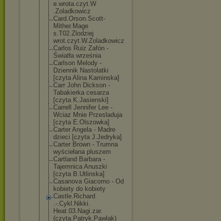
e.wrota.czyt.W
.Zoladkowicz
Card.Orson.Sco
tt-
Mither.Mage
s.T02.Zlodziej
wrot.czyt.W.Zo
ladkowicz
Carlos Ruiz Zafón -
Światła września
Carlson Melody -
Dziennik Nastolatki
[czyta Alina Kaminska]
Carr John Dickson -
Tabakierka cesarza
[czyta K.Jasienski]
Carrell Jennifer Lee -
Wciaz Mnie Przesladuja
[czyta E.Olszowka]
Carter Angela - Madre
dzieci [czyta J.Jedryka]
Carter Brown - Trumna
wyściełana pluszem
Cartland Barbara -
Tajemnica Anuszki
[czyta B.Utlinska]
Casanova Giacomo - Od
kobiety do kobiety
Castle.Richard
.-.Cykl.Nikki.
Heat.03.Nagi.z
ar.
(czyta.Patr
yk.Pawlak)