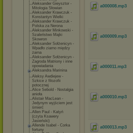
Aleksander Gieysztor -
a000008
.mp3
Mitologia Słowian
Aleksander Krawczuk -
Konstantyn Wielki
Aleksander Krawczuk -
Polska za Nerona
Aleksander Minkowski -
Szaleństwo Majki
a000009
.mp3
Skowron
Aleksander Sołżenicyn -
Wpadło ziarno między
żarna
Aleksander Sołżenicyn -
Zagroda Matriony i inne
opowiadania
a000011
.mp3
Aleksandra Marinina
Aleksy Awdiejew -
Szkice z filozofii
potocznej
Alice Sebold - Nostalgia
anioła
a000010
.mp3
Alistair MacLean -
Jedynym wyjściem jest
śmierć
Allen Paul - Katyń
(czyta Ksawery
Jasieński)
Allende Isabel - Corka
a000013
.mp3
fortuny