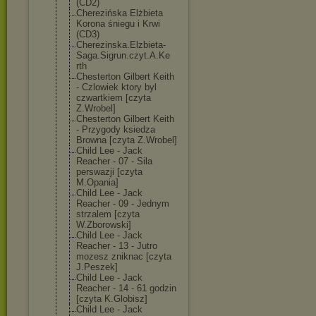
(CD2)
Cherezińska Elżbieta
Korona śniegu i Krwi
(CD3)
Cherezinska.El
zbieta-
Saga.Si
grun.czyt.A.Ke
rth
Chesterton Gilbert Keith
- Czlowiek ktory byl
czwartkiem [czyta
Z.Wrobel]
Chesterton Gilbert Keith
- Przygody ksiedza
Browna [czyta Z.Wrobel]
Child Lee - Jack
Reacher - 07 - Sila
perswazji [czyta
M.Opania]
Child Lee - Jack
Reacher - 09 - Jednym
strzalem [czyta
W.Zborowski]
Child Lee - Jack
Reacher - 13 - Jutro
mozesz zniknac [czyta
J.Peszek]
Child Lee - Jack
Reacher - 14 - 61 godzin
[czyta K.Globisz]
Child Lee - Jack