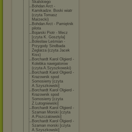
Skalskiego
Bohdan Arct -
Kamikadze. Boski wiatr
(czyta Tomasz
Marzecki)
Bohdan Arct - Pamiętnik
pilota
Bojarski Piotr - Mecz
[czyta K. Gosztyla]
Bolesław Leśmian -
Przygody Sindbada
Żeglarza (czyta Jacek
Kiss)
Borchardt Karol Olgierd -
Kolebka nawigatorow
(czyta A.Szyszkowski)
Borchardt Karol Olgierd -
Krazownik spod
Somosierry [czyta
A.Szyszkowski]
Borchardt Karol Olgierd -
Krazownik spod
Somosierry [czyta
Z.Lutogniewski
]
Borchardt Karol Olgierd -
Szaman Morski [czyta
A.Piszczatowsk
i]
Borchardt Karol Olgierd -
Szaman morski [czyta
A.Szyszkowski]