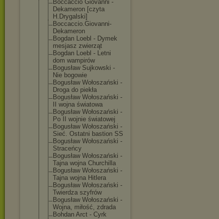
Boccaccio Giovanni -
Dekameron [czyta
H.Drygalski]
Boccaccio.Giov
anni-
Dekameron
Bogdan Loebl - Dymek
mesjasz zwierząt
Bogdan Loebl - Letni
dom wampirów
Bogusław Sujkowski -
Nie bogowie
Bogusław Wołoszański -
Droga do piekła
Bogusław Wołoszański -
II wojna światowa
Bogusław Wołoszański -
Po II wojnie światowej
Bogusław Wołoszański -
Sieć. Ostatni bastion SS
Bogusław Wołoszański -
Straceńcy
Bogusław Wołoszański -
Tajna wojna Churchilla
Bogusław Wołoszański -
Tajna wojna Hitlera
Bogusław Wołoszański -
Twierdza szyfrów
Bogusław Wołoszański -
Wojna, miłość, zdrada
Bohdan Arct - Cyrk