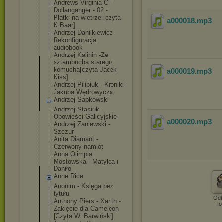
Andrews Virginia C -
Dollanganger - 02 -
Platki na wietrze [czyta
a000018
.mp3
K.Baar]
Andrzej Danilkiewicz
Rekonfiguracja
audiobook
Andrzej Kalinin -Ze
sztambucha starego
komucha[czyta Jacek
a000019
.mp3
Kiss]
Andrzej Pilipiuk - Kroniki
Jakuba Wędrowycza
Andrzej Sapkowski
Andrzej Stasiuk -
Opowieści Galicyjskie
a000020
.mp3
Andrzej Zaniewski -
Szczur
Anita Diamant -
Czerwony namiot
Anna Olimpia
Mostowska - Matylda i
Daniło
Anne Rice
Anonim - Księga bez
tytułu
Odt
Anthony Piers - Xanth -
fo
Zaklęcie dla Cameleon
[Czyta W. Barwiński]