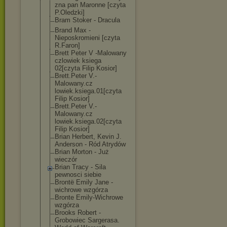
zna pan Maronne [czyta
P.Oledzki]
Bram Stoker - Dracula
Brand Max -
Nieposkromieni [czyta
R.Faron]
Brett Peter V -Malowany
czlowiek ksiega
02[czyta Filip Kosior]
Brett.Peter V.-
Malowany.cz
lowiek.ksiega.
01[czyta
Filip Kosior]
Brett.Peter V.-
Malowany.cz
lowiek.ksiega.
02[czyta
Filip Kosior]
Brian Herbert, Kevin J.
Anderson - Ród Atrydów
Brian Morton - Już
wieczór
Brian Tracy - Sila
pewnosci siebie
Brontë Emily Jane -
wichrowe wzgórza
Bronte Emily-Wichrowe
wzgórza
Brooks Robert -
Grobowiec Sargerasa.