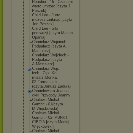
Reacher - 15 - Czasami
warto umrzec [czyta J.
Peszek]
Child Lee - Jutro
możesz zniknąć [czyta
Jan Peszek]
Child Lee - Siła
perswazji [czyta Marian
Opania]
Chmielarz Wojciech -
Podpalacz [czyta A.
Mastalerz]
Chmielarz Wojciech -
Podpalacz [czyta
A.Mastalerz]
Chmielarz.Wojc
iech.-.Cykl.Ko
misarz.Mortka.
02.Farma.lalek
.
(czyta.Janusz
.Zadura)
Chmielewska Joanna-
cykl Przygody Joanny
Cholewa Michał -
Gambit - 01(czyta
M.Więckowski)
Cholewa Michał -
Gambit - 02- PUNKT
CIĘCIA [czyta Maciej
Więckowski]
Cholewa Michał -