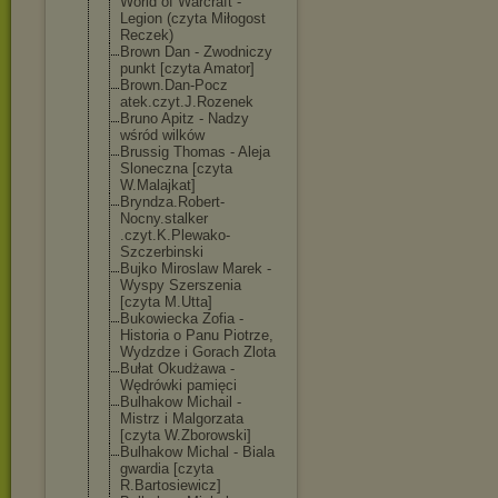
World of Warcraft -
Legion (czyta Miłogost
Reczek)
Brown Dan - Zwodniczy
punkt [czyta Amator]
Brown.Dan-Pocz
atek.czyt.J.Ro
zenek
Bruno Apitz - Nadzy
wśród wilków
Brussig Thomas - Aleja
Sloneczna [czyta
W.Malajkat]
Bryndza.Robert
-
Nocny.stalker
.czyt.K.Plewak
o-
Szczerbinski
Bujko Miroslaw Marek -
Wyspy Szerszenia
[czyta M.Utta]
Bukowiecka Zofia -
Historia o Panu Piotrze,
Wydzdze i Gorach Zlota
Bułat Okudżawa -
Wędrówki pamięci
Bulhakow Michail -
Mistrz i Malgorzata
[czyta W.Zborowski]
Bulhakow Michal - Biala
gwardia [czyta
R.Bartosiewicz
]