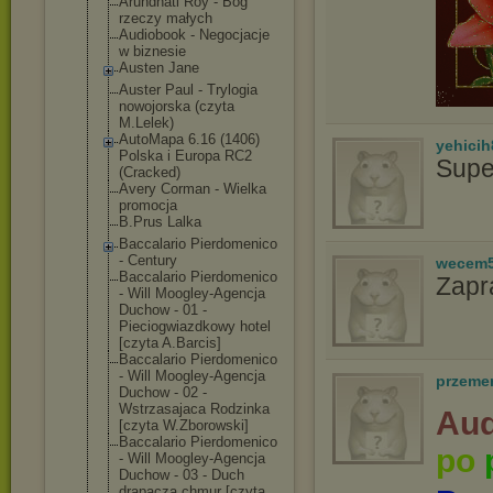
Arundhati Roy - Bóg
rzeczy małych
Audiobook - Negocjacje
w biznesie
Austen Jane
Auster Paul - Trylogia
nowojorska (czyta
M.Lelek)
AutoMapa 6.16 (1406)
yehicih
Polska i Europa RC2
Supe
(Cracked)
Avery Corman - Wielka
promocja
B.Prus Lalka
Baccalario Pierdomenico
- Century
wecem
Baccalario Pierdomenico
Zapr
- Will Moogley-Agencj
a
Duchow - 01 -
Pieciogwiazdko
wy hotel
[czyta A.Barcis]
Baccalario Pierdomenico
- Will Moogley-Agencj
a
przeme
Duchow - 02 -
Wstrzasajaca Rodzinka
Aud
[czyta W.Zborowski]
Baccalario Pierdomenico
po
- Will Moogley-Agencj
a
Duchow - 03 - Duch
drapacza chmur [czyta