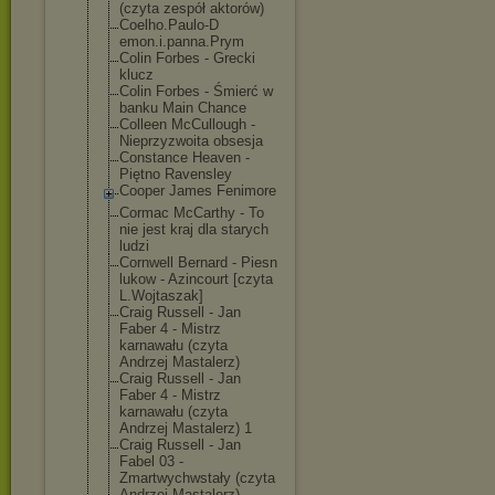
(czyta zespół aktorów)
Coelho.Paulo-D
emon.i.panna.P
rym
Colin Forbes - Grecki
klucz
Colin Forbes - Śmierć w
banku Main Chance
Colleen McCullough -
Nieprzyzwoita obsesja
Constance Heaven -
Piętno Ravensley
Cooper James Fenimore
Cormac McCarthy - To
nie jest kraj dla starych
ludzi
Cornwell Bernard - Piesn
lukow - Azincourt [czyta
L.Wojtaszak]
Craig Russell - Jan
Faber 4 - Mistrz
karnawału (czyta
Andrzej Mastalerz)
Craig Russell - Jan
Faber 4 - Mistrz
karnawału (czyta
Andrzej Mastalerz) 1
Craig Russell - Jan
Fabel 03 -
Zmartwychwstał
y (czyta
Andrzej Mastalerz)