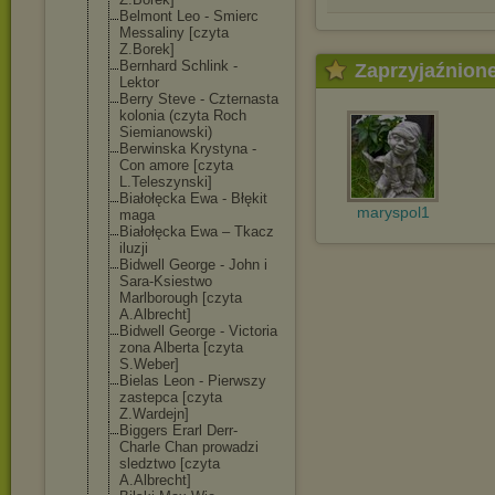
Belmont Leo - Smierc
Messaliny [czyta
Z.Borek]
Bernhard Schlink -
Zaprzyjaźnion
Lektor
Berry Steve - Czternasta
kolonia (czyta Roch
Siemianowski)
Berwinska Krystyna -
Con amore [czyta
L.Teleszynski]
Białołęcka Ewa - Błękit
maryspol1
maga
Białołęcka Ewa – Tkacz
iluzji
Bidwell George - John i
Sara-Ksiestwo
Marlborough [czyta
A.Albrecht]
Bidwell George - Victoria
zona Alberta [czyta
S.Weber]
Bielas Leon - Pierwszy
zastepca [czyta
Z.Wardejn]
Biggers Erarl Derr-
Charle Chan prowadzi
sledztwo [czyta
A.Albrecht]