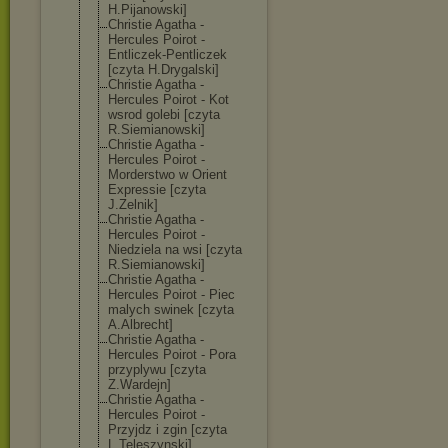
H.Pijanowski]
Christie Agatha -
Hercules Poirot -
Entliczek-Pent
liczek
[czyta H.Drygalski]
Christie Agatha -
Hercules Poirot - Kot
wsrod golebi [czyta
R.Siemianowski
]
Christie Agatha -
Hercules Poirot -
Morderstwo w Orient
Expressie [czyta
J.Zelnik]
Christie Agatha -
Hercules Poirot -
Niedziela na wsi [czyta
R.Siemianowski
]
Christie Agatha -
Hercules Poirot - Piec
malych swinek [czyta
A.Albrecht]
Christie Agatha -
Hercules Poirot - Pora
przyplywu [czyta
Z.Wardejn]
Christie Agatha -
Hercules Poirot -
Przyjdz i zgin [czyta
L.Teleszynski]