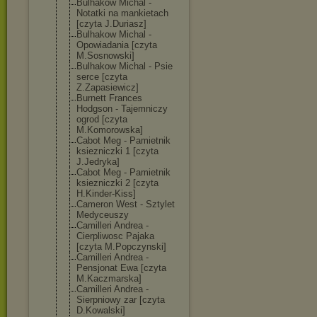
Bulhakow Michal -
Notatki na mankietach
[czyta J.Duriasz]
Bulhakow Michal -
Opowiadania [czyta
M.Sosnowski]
Bulhakow Michal - Psie
serce [czyta
Z.Zapasiewicz]
Burnett Frances
Hodgson - Tajemniczy
ogrod [czyta
M.Komorowska]
Cabot Meg - Pamietnik
ksiezniczki 1 [czyta
J.Jedryka]
Cabot Meg - Pamietnik
ksiezniczki 2 [czyta
H.Kinder-Kiss]
Cameron West - Sztylet
Medyceuszy
Camilleri Andrea -
Cierpliwosc Pajaka
[czyta M.Popczynski]
Camilleri Andrea -
Pensjonat Ewa [czyta
M.Kaczmarska]
Camilleri Andrea -
Sierpniowy zar [czyta
D.Kowalski]