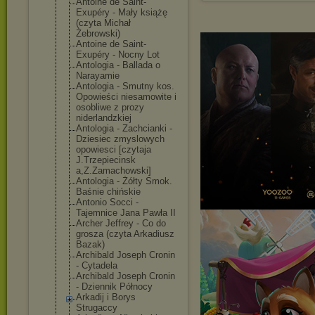
Antoine de Saint-
Exupéry - Mały książę
(czyta Michał
Żebrowski)
Antoine de Saint-
Exupéry - Nocny Lot
Antologia - Ballada o
Narayamie
Antologia - Smutny kos.
Opowieści niesamowite i
osobliwe z prozy
niderlandzkiej
Antologia - Zachcianki -
Dziesiec zmyslowych
opowiesci [czytaja
J.Trzepiecinsk
a,Z.Zamachowsk
i]
Antologia - Żółty Smok.
Baśnie chińskie
Antonio Socci -
Tajemnice Jana Pawła II
Archer Jeffrey - Co do
grosza (czyta Arkadiusz
Bazak)
Archibald Joseph Cronin
- Cytadela
Archibald Joseph Cronin
- Dziennik Północy
Arkadij i Borys
Strugaccy