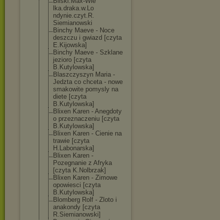
Bilski.Max-Wie
lka.draka.w.Lo
ndynie.czyt.R.
Siemianowski
Binchy Maeve - Noce
deszczu i gwiazd [czyta
E.Kijowska]
Binchy Maeve - Szklane
jezioro [czyta
B.Kutylowska]
Blaszczyszyn Maria -
Jedzta co chceta - nowe
smakowite pomysly na
diete [czyta
B.Kutylowska]
Blixen Karen - Anegdoty
o przeznaczeniu [czyta
B.Kutylowska]
Blixen Karen - Cienie na
trawie [czyta
H.Labonarska]
Blixen Karen -
Pozegnanie z Afryka
[czyta K.Nolbrzak]
Blixen Karen - Zimowe
opowiesci [czyta
B.Kutylowska]
Blomberg Rolf - Zloto i
anakondy [czyta
R.Siemianowski
]