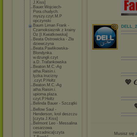
J.Kiss]
Bauer.Wojciech
-
Pora.chudych.
myszy.czyt.M.P
opczynski
Baum Liman Frank -
DELL_2
Czarnoksieznik z krainy
Oz [I.Kwiatkowska
]
Beata Ostrowicka - Zła
dziewczyna
Beata.Pawlikow
ska-
Blondynka.
w.dzungli.czyt
a.D..Trafankow
ska
Beaton.M.C.-Ag
atha.Raisin.i.
lyzka.trucizny
.czyt.P.Holtz
💖 𝑮
Beaton.M.C.-Ag
atha.Raisin.i.
upiorna.plaza.
czyt.P.Holtz
Belinda Bauer - Szczątki

Bellow Saul -
Henderson, krol deszczu
[czyta J.Kiss]
Belmont Leo - Messalina
cesarzowa
nierzadnica[cz
yta
Musisz się
Z.Borek]