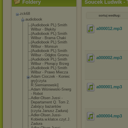
Foldery
Soucek Ludwik - 
zck68
sortuj według:
audiobook
(Audiobook PL) Smith
a000012
.mp3
Wilbur - Błękity
(Audiobook PL) Smith
Wilbur - Brama Chaki
(Audiobook PL) Smith
Wilbur - Monsun
(Audiobook PL) Smith
Wilbur - Odgłos Gromu
a000002
.mp3
(Audiobook PL) Smith
Wilbur - Płonący Brzeg
(Audiobook PL) Smith
Wilbur - Prawo Miecza
Adam Cioczek - Koniec
gry[czyta
R.Siemianowski
]
a000001
.mp3
Adam Wiśniewski-Sne
rg
- Robot
Adler-Olsen Jussi -
Departament Q. Tom 2.
Zabójcy bażantów
(czyta Janusz Zadura)
Adler-Olsen.Ju
ssi-
a000004
.mp3
Kobieta.w.
klatce.czyt.J.
Zadura
Adler-Olsen.Ju
ssi-