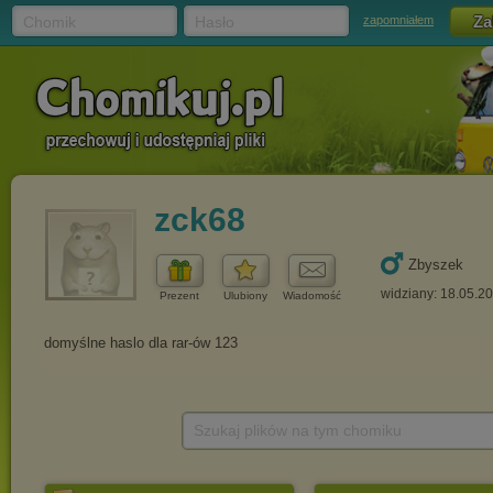
Chomik
Hasło
zapomniałem
zck68
Zbyszek
widziany: 18.05.2
Prezent
Ulubiony
Wiadomość
Szukaj plików na tym chomiku