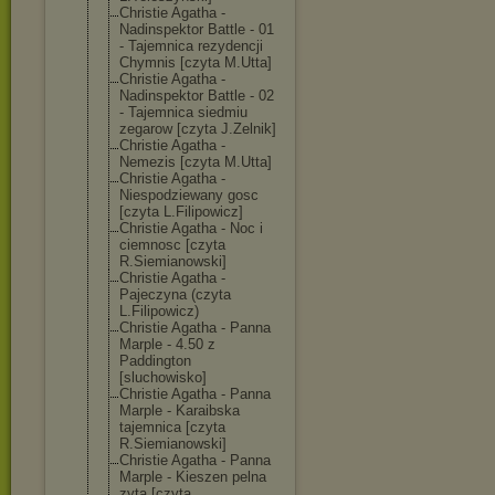
Christie Agatha -
Nadinspektor Battle - 01
- Tajemnica rezydencji
Chymnis [czyta M.Utta]
Christie Agatha -
Nadinspektor Battle - 02
- Tajemnica siedmiu
zegarow [czyta J.Zelnik]
Christie Agatha -
Nemezis [czyta M.Utta]
Christie Agatha -
Niespodziewany gosc
[czyta L.Filipowicz]
Christie Agatha - Noc i
ciemnosc [czyta
R.Siemianowski
]
Christie Agatha -
Pajeczyna (czyta
L.Filipowicz)
Christie Agatha - Panna
Marple - 4.50 z
Paddington
[sluchowisko]
Christie Agatha - Panna
Marple - Karaibska
tajemnica [czyta
R.Siemianowski
]
Christie Agatha - Panna
Marple - Kieszen pelna
zyta [czyta