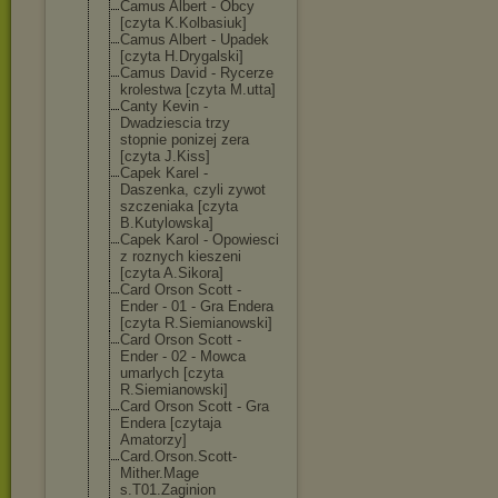
Camus Albert - Obcy
[czyta K.Kolbasiuk]
Camus Albert - Upadek
[czyta H.Drygalski]
Camus David - Rycerze
krolestwa [czyta M.utta]
Canty Kevin -
Dwadziescia trzy
stopnie ponizej zera
[czyta J.Kiss]
Capek Karel -
Daszenka, czyli zywot
szczeniaka [czyta
B.Kutylowska]
Capek Karol - Opowiesci
z roznych kieszeni
[czyta A.Sikora]
Card Orson Scott -
Ender - 01 - Gra Endera
[czyta R.Siemianowski
]
Card Orson Scott -
Ender - 02 - Mowca
umarlych [czyta
R.Siemianowski
]
Card Orson Scott - Gra
Endera [czytaja
Amatorzy]
Card.Orson.Sco
tt-
Mither.Mage
s.T01.Zaginion