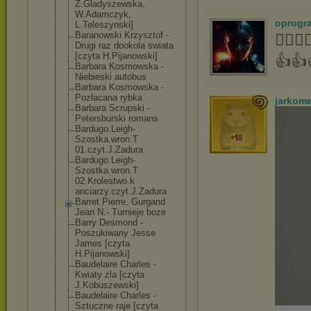
Z.Gladyszewska
,
W.Adamczyk,
oprogr
L.Teleszynski]
Baranowski Krzysztof -
👍🏻
Drugi raz dookola swiata
[czyta H.Pijanowski]
👍👍
Barbara Kosmowska -
Niebieski autobus
Barbara Kosmowska -
Pozłacana rybka
jarkom
Barbara Scrupski -
Petersburski romans
Bardugo.Leigh-
Szostka.wron.T
01.czyt.J.Zadu
ra
Bardugo.Leigh-
Szostka.wron.T
02.Krolestwo.k
anciarzy.czyt.
J.Zadura
Barret Pierre, Gurgand
Jean N.- Turnieje boze
Barry Desmond -
Poszukiwany Jesse
James [czyta
H.Pijanowski]
Baudelaire Charles -
Kwiaty zla [czyta
J.Kobuszewski]
Baudelaire Charles -
Sztuczne raje [czyta