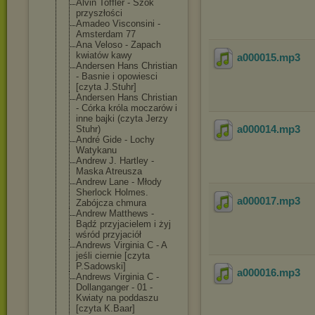
Alvin Toffler - Szok
przyszłości
Amadeo Visconsini -
Amsterdam 77
Ana Veloso - Zapach
kwiatów kawy
a000015
.mp3
Andersen Hans Christian
- Basnie i opowiesci
[czyta J.Stuhr]
Andersen Hans Christian
- Córka króla moczarów i
inne bajki (czyta Jerzy
a000014
.mp3
Stuhr)
André Gide - Lochy
Watykanu
Andrew J. Hartley -
Maska Atreusza
Andrew Lane - Młody
Sherlock Holmes.
a000017
.mp3
Zabójcza chmura
Andrew Matthews -
Bądź przyjacielem i żyj
wśród przyjaciół
Andrews Virginia C - A
jeśli ciernie [czyta
P.Sadowski]
a000016
.mp3
Andrews Virginia C -
Dollanganger - 01 -
Kwiaty na poddaszu
[czyta K.Baar]