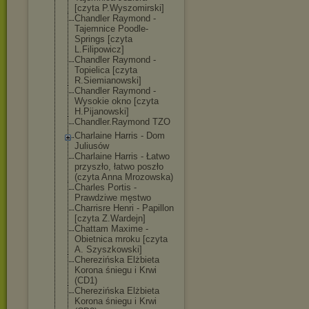
[czyta P.Wyszomirski]
Chandler Raymond -
Tajemnice Poodle-
Springs [czyta
L.Filipowicz]
Chandler Raymond -
Topielica [czyta
R.Siemianowski
]
Chandler Raymond -
Wysokie okno [czyta
H.Pijanowski]
Chandler.Raymo
nd TZO
Charlaine Harris - Dom
Juliusów
Charlaine Harris - Łatwo
przyszło, łatwo poszło
(czyta Anna Mrozowska)
Charles Portis -
Prawdziwe męstwo
Charrisre Henri - Papillon
[czyta Z.Wardejn]
Chattam Maxime -
Obietnica mroku [czyta
A. Szyszkowski]
Cherezińska Elżbieta
Korona śniegu i Krwi
(CD1)
Cherezińska Elżbieta
Korona śniegu i Krwi