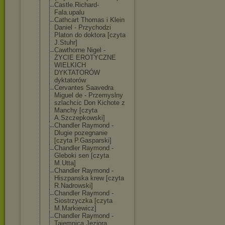
Castle.Richard
-
Fala.upalu
Cathcart Thomas i Klein
Daniel - Przychodzi
Platon do doktora [czyta
J.Stuhr]
Cawthorne Nigel -
ŻYCIE EROTYCZNE
WIELKICH
DYKTATORÓW
dyktatorów
Cervantes Saavedra
Miguel de - Przemyslny
szlachcic Don Kichote z
Manchy [czyta
A.Szczepkowski
]
Chandler Raymond -
Dlugie pozegnanie
[czyta P.Gasparski]
Chandler Raymond -
Gleboki sen [czyta
M.Utta]
Chandler Raymond -
Hiszpanska krew [czyta
R.Nadrowski]
Chandler Raymond -
Siostrzyczka [czyta
M.Markiewicz]
Chandler Raymond -
Tajemnica Jeziora