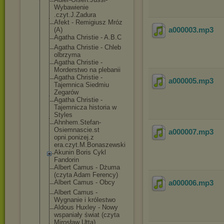
Wybawienie
.czyt.J.Zadura
Afekt - Remigiusz Mróz
a000003
.mp3
(A)
Agatha Christie - A.B.C
Agatha Christie - Chleb
olbrzyma
Agatha Christie -
Morderstwo na plebanii
Agatha Christie -
a000005
.mp3
Tajemnica Siedmiu
Zegarów
Agatha Christie -
Tajemnicza historia w
Styles
Ahnhem.Stefan-
Osiemnascie.st
a000007
.mp3
opni.ponizej.z
era.czyt.M.Bon
aszewski
Akunin Boris Cykl
Fandorin
Albert Camus - Dżuma
(czyta Adam Ferency)
Albert Camus - Obcy
a000006
.mp3
Albert Camus -
Wygnanie i królestwo
Aldous Huxley - Nowy
wspaniały świat (czyta
Mirosław Utta)