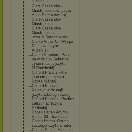
Cialdini.R
Clare Cassandra -
Miasto popiołów (czyta
Anna Dereszowska)
Clare.Cassandr
a-
Miasto.kosci
Clare.Cassandr
a-
Miasto.szkla
.czyt.A.Deresz
owska
Clarke Arthur C - Wyspa
Delfinow [czyta
A.Barcis]
Clarke Stephen - Paryz
na widelcu - Sekretne
zycie miasta [czyta
M.Rudzinski]
Clifford Francis - Ale
klub nie przebacza
[czyta M.Utta]
Clifford Francis -
Ksiezyc w dzungli
[czyta Z.Lutogniewski
]
Clifford Francis - Rozkaz
zatrzymac [czyta
P.Olecki]
Coben Harlan -Myron
Bolitar 03- Bez śladu
Coben Harlan- Ostatni
szczegół Czyta amator
Coelho Paulo - Alchemik