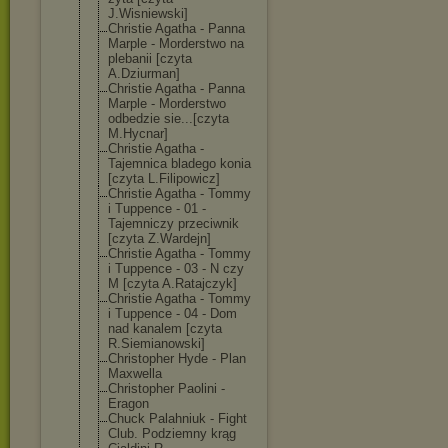
J.Wisniewski]
Christie Agatha - Panna
Marple - Morderstwo na
plebanii [czyta
A.Dziurman]
Christie Agatha - Panna
Marple - Morderstwo
odbedzie sie...[czyta
M.Hycnar]
Christie Agatha -
Tajemnica bladego konia
[czyta L.Filipowicz]
Christie Agatha - Tommy
i Tuppence - 01 -
Tajemniczy przeciwnik
[czyta Z.Wardejn]
Christie Agatha - Tommy
i Tuppence - 03 - N czy
M [czyta A.Ratajczyk]
Christie Agatha - Tommy
i Tuppence - 04 - Dom
nad kanalem [czyta
R.Siemianowski
]
Christopher Hyde - Plan
Maxwella
Christopher Paolini -
Eragon
Chuck Palahniuk - Fight
Club. Podziemny krąg