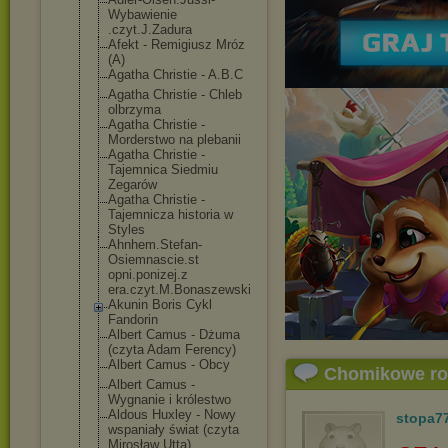
Wybawienie
.czyt.J.Zadura
Afekt - Remigiusz Mróz
(A)
Agatha Christie - A.B.C
Agatha Christie - Chleb
olbrzyma
Agatha Christie -
Morderstwo na plebanii
Agatha Christie -
Tajemnica Siedmiu
Zegarów
Agatha Christie -
Tajemnicza historia w
Styles
Ahnhem.Stefan-
Osiemnascie.st
opni.ponizej.z
era.czyt.M.Bon
aszewski
Akunin Boris Cykl
Fandorin
Albert Camus - Dżuma
(czyta Adam Ferency)
Albert Camus - Obcy
Chomikowe r
Albert Camus -
Wygnanie i królestwo
Aldous Huxley - Nowy
stopa7
wspaniały świat (czyta
Mirosław Utta)