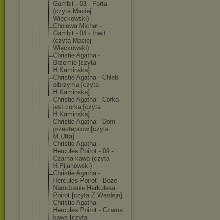
Gambit - 03 - Forta
(czyta Maciej
Więckowski)
Cholewa Michał -
Gambit - 04 - Inwit
(czyta Maciej
Więckowski)
Christie Agatha -
Brzemie [czyta
H.Kaminska]
Christie Agatha - Chleb
olbrzyma [czyta
H.Kaminska]
Christie Agatha - Corka
jest corka [czyta
H.Kaminska]
Christie Agatha - Dom
przestepcow [czyta
M.Utta]
Christie Agatha -
Hercules Poirot - 09 -
Czarna kawa (czyta
H.Pijanowski)
Christie Agatha -
Hercules Poirot - Boze
Narodzenie Herkulesa
Poirot [czyta Z.Wardejn]
Christie Agatha -
Hercules Poirot - Czarna
kawa [czyta