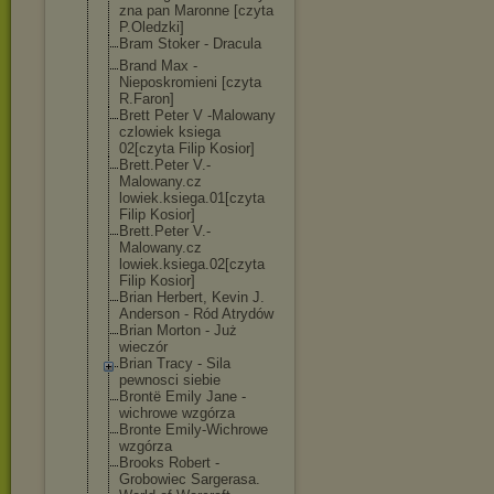
zna pan Maronne [czyta
P.Oledzki]
Bram Stoker - Dracula
Brand Max -
Nieposkromieni [czyta
R.Faron]
Brett Peter V -Malowany
czlowiek ksiega
02[czyta Filip Kosior]
Brett.Peter V.-
Malowany.cz
lowiek.ksiega.
01[czyta
Filip Kosior]
Brett.Peter V.-
Malowany.cz
lowiek.ksiega.
02[czyta
Filip Kosior]
Brian Herbert, Kevin J.
Anderson - Ród Atrydów
Brian Morton - Już
wieczór
Brian Tracy - Sila
pewnosci siebie
Brontë Emily Jane -
wichrowe wzgórza
Bronte Emily-Wichrowe
wzgórza
Brooks Robert -
Grobowiec Sargerasa.