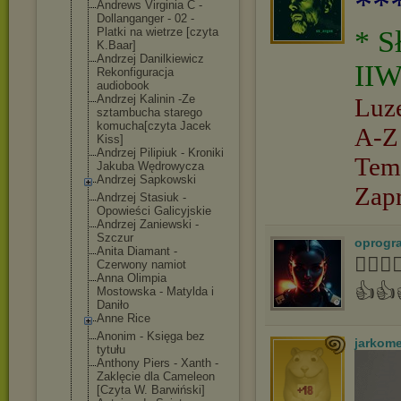
**
Andrews Virginia C -
Dollanganger - 02 -
Platki na wietrze [czyta
* S
K.Baar]
Andrzej Danilkiewicz
IIW
Rekonfiguracja
audiobook
Andrzej Kalinin -Ze
Luz
sztambucha starego
komucha[czyta Jacek
A-Z
Kiss]
Andrzej Pilipiuk - Kroniki
Tem
Jakuba Wędrowycza
Andrzej Sapkowski
Zap
Andrzej Stasiuk -
Opowieści Galicyjskie
Andrzej Zaniewski -
Szczur
oprogr
Anita Diamant -
👍🏻
Czerwony namiot
Anna Olimpia
👍👍
Mostowska - Matylda i
Daniło
Anne Rice
Anonim - Księga bez
jarkom
tytułu
Anthony Piers - Xanth -
Zaklęcie dla Cameleon
[Czyta W. Barwiński]