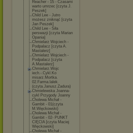
Reacher - 15 - Czasami
warto umrzec [czyta J.
Peszek]
Child Lee - Jutro
możesz zniknąć [czyta
Jan Peszek]
Child Lee - Siła
perswazji [czyta Marian
Opania]
Chmielarz Wojciech -
Podpalacz [czyta A.
Mastalerz]
Chmielarz Wojciech -
Podpalacz [czyta
A.Mastalerz]
Chmielarz.Wojc
iech.-.Cykl.Ko
misarz.Mortka.
02.Farma.lalek
.
(czyta.Janusz
.Zadura)
Chmielewska Joanna-
cykl Przygody Joanny
Cholewa Michał -
Gambit - 01(czyta
M.Więckowski)
Cholewa Michał -
Gambit - 02- PUNKT
CIĘCIA [czyta Maciej
Więckowski]
Cholewa Michał -