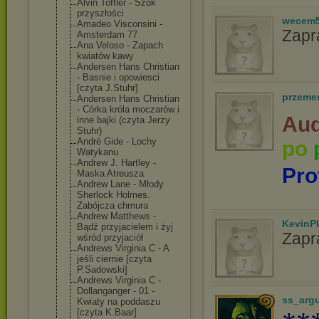
Alvin Toffler - Szok
przyszłości
wecem
Amadeo Visconsini -
Zapr
Amsterdam 77
Ana Veloso - Zapach
kwiatów kawy
Andersen Hans Christian
- Basnie i opowiesci
[czyta J.Stuhr]
przeme
Andersen Hans Christian
- Córka króla moczarów i
Aud
inne bajki (czyta Jerzy
Stuhr)
André Gide - Lochy
po
Watykanu
Andrew J. Hartley -
Pro
Maska Atreusza
Andrew Lane - Młody
Sherlock Holmes.
Zabójcza chmura
Andrew Matthews -
KevinP
Bądź przyjacielem i żyj
Zapr
wśród przyjaciół
Andrews Virginia C - A
jeśli ciernie [czyta
P.Sadowski]
Andrews Virginia C -
Dollanganger - 01 -
ss_arg
Kwiaty na poddaszu
[czyta K.Baar]