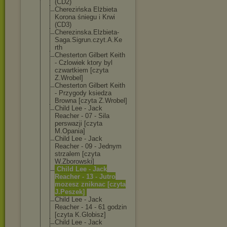
(CD2)
Cherezińska Elżbieta
Korona śniegu i Krwi
(CD3)
Cherezinska.El
zbieta-
Saga.Si
grun.czyt.A.Ke
rth
Chesterton Gilbert Keith
- Czlowiek ktory byl
czwartkiem [czyta
Z.Wrobel]
Chesterton Gilbert Keith
- Przygody ksiedza
Browna [czyta Z.Wrobel]
Child Lee - Jack
Reacher - 07 - Sila
perswazji [czyta
M.Opania]
Child Lee - Jack
Reacher - 09 - Jednym
strzalem [czyta
W.Zborowski]
Child Lee - Jack
Reacher - 13 - Jutro
mozesz zniknac [czyta
J.Peszek]
Child Lee - Jack
Reacher - 14 - 61 godzin
[czyta K.Globisz]
Child Lee - Jack