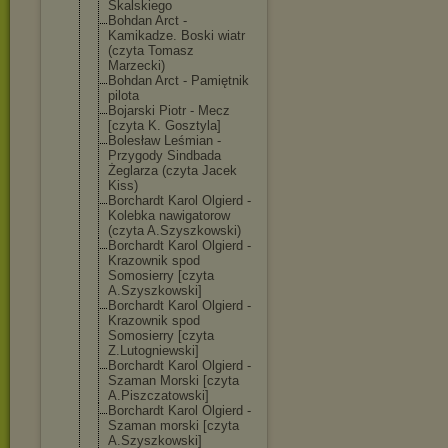
Skalskiego
Bohdan Arct -
Kamikadze. Boski wiatr
(czyta Tomasz
Marzecki)
Bohdan Arct - Pamiętnik
pilota
Bojarski Piotr - Mecz
[czyta K. Gosztyla]
Bolesław Leśmian -
Przygody Sindbada
Żeglarza (czyta Jacek
Kiss)
Borchardt Karol Olgierd -
Kolebka nawigatorow
(czyta A.Szyszkowski)
Borchardt Karol Olgierd -
Krazownik spod
Somosierry [czyta
A.Szyszkowski]
Borchardt Karol Olgierd -
Krazownik spod
Somosierry [czyta
Z.Lutogniewski
]
Borchardt Karol Olgierd -
Szaman Morski [czyta
A.Piszczatowsk
i]
Borchardt Karol Olgierd -
Szaman morski [czyta
A.Szyszkowski]