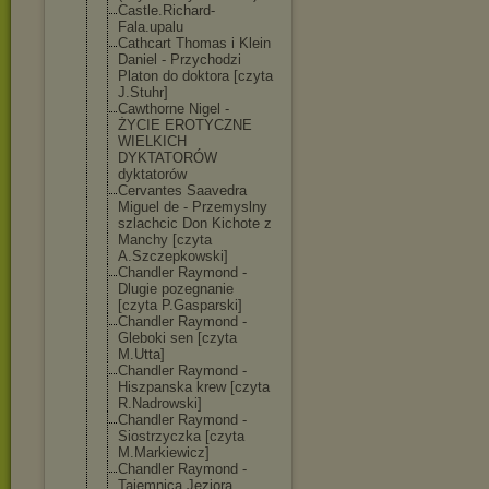
Castle.Richard
-
Fala.upalu
Cathcart Thomas i Klein
Daniel - Przychodzi
Platon do doktora [czyta
J.Stuhr]
Cawthorne Nigel -
ŻYCIE EROTYCZNE
WIELKICH
DYKTATORÓW
dyktatorów
Cervantes Saavedra
Miguel de - Przemyslny
szlachcic Don Kichote z
Manchy [czyta
A.Szczepkowski
]
Chandler Raymond -
Dlugie pozegnanie
[czyta P.Gasparski]
Chandler Raymond -
Gleboki sen [czyta
M.Utta]
Chandler Raymond -
Hiszpanska krew [czyta
R.Nadrowski]
Chandler Raymond -
Siostrzyczka [czyta
M.Markiewicz]
Chandler Raymond -
Tajemnica Jeziora