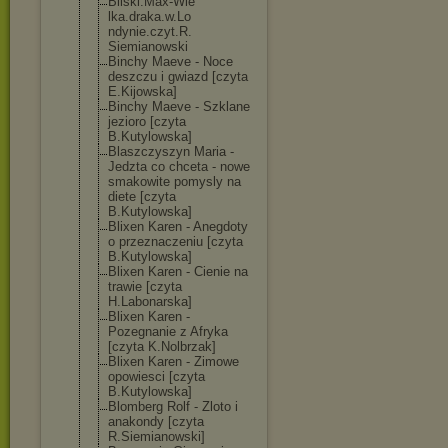
Bilski.Max-Wie
lka.draka.w.Lo
ndynie.czyt.R.
Siemianowski
Binchy Maeve - Noce
deszczu i gwiazd [czyta
E.Kijowska]
Binchy Maeve - Szklane
jezioro [czyta
B.Kutylowska]
Blaszczyszyn Maria -
Jedzta co chceta - nowe
smakowite pomysly na
diete [czyta
B.Kutylowska]
Blixen Karen - Anegdoty
o przeznaczeniu [czyta
B.Kutylowska]
Blixen Karen - Cienie na
trawie [czyta
H.Labonarska]
Blixen Karen -
Pozegnanie z Afryka
[czyta K.Nolbrzak]
Blixen Karen - Zimowe
opowiesci [czyta
B.Kutylowska]
Blomberg Rolf - Zloto i
anakondy [czyta
R.Siemianowski
]