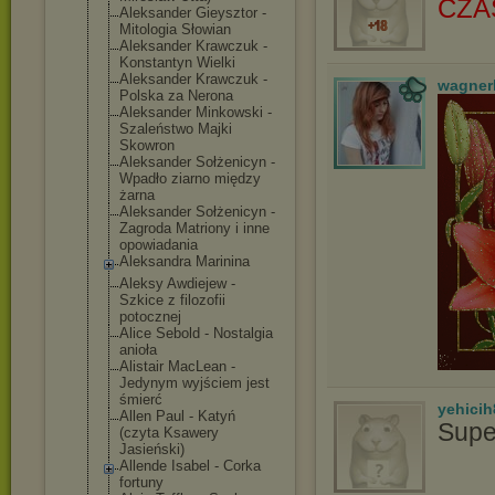
CZA
Aleksander Gieysztor -
Mitologia Słowian
Aleksander Krawczuk -
Konstantyn Wielki
Aleksander Krawczuk -
wagner
Polska za Nerona
Aleksander Minkowski -
Szaleństwo Majki
Skowron
Aleksander Sołżenicyn -
Wpadło ziarno między
żarna
Aleksander Sołżenicyn -
Zagroda Matriony i inne
opowiadania
Aleksandra Marinina
Aleksy Awdiejew -
Szkice z filozofii
potocznej
Alice Sebold - Nostalgia
anioła
Alistair MacLean -
Jedynym wyjściem jest
śmierć
yehicih
Allen Paul - Katyń
Supe
(czyta Ksawery
Jasieński)
Allende Isabel - Corka
fortuny