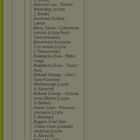
Belmont Leo - Smierc
Messaliny [czyta
Z.Borek]
Bernhard Schlink -
Lektor
Berry Steve - Czternasta
kolonia (czyta Roch
Siemianowski)
Berwinska Krystyna -
Con amore [czyta
L.Teleszynski]
Białołęcka Ewa - Błękit
maga
Białołęcka Ewa – Tkacz
iluzji
Bidwell George - John i
Sara-Ksiestwo
Marlborough [czyta
A.Albrecht]
Bidwell George - Victoria
zona Alberta [czyta
S.Weber]
Bielas Leon - Pierwszy
zastepca [czyta
Z.Wardejn]
Biggers Erarl Derr-
Charle Chan prowadzi
sledztwo [czyta
A.Albrecht]