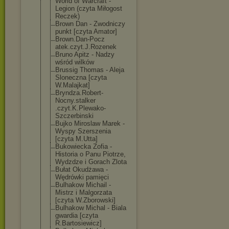
World of Warcraft -
Legion (czyta Miłogost
Reczek)
Brown Dan - Zwodniczy
punkt [czyta Amator]
Brown.Dan-Pocz
atek.czyt.J.Ro
zenek
Bruno Apitz - Nadzy
wśród wilków
Brussig Thomas - Aleja
Sloneczna [czyta
W.Malajkat]
Bryndza.Robert
-
Nocny.stalker
.czyt.K.Plewak
o-
Szczerbinski
Bujko Miroslaw Marek -
Wyspy Szerszenia
[czyta M.Utta]
Bukowiecka Zofia -
Historia o Panu Piotrze,
Wydzdze i Gorach Zlota
Bułat Okudżawa -
Wędrówki pamięci
Bulhakow Michail -
Mistrz i Malgorzata
[czyta W.Zborowski]
Bulhakow Michal - Biala
gwardia [czyta
R.Bartosiewicz
]