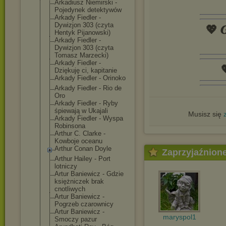
Arkadiusz Niemirski -
Pojedynek detektywów
Arkady Fiedler -
Dywizjon 303 (czyta
💖 𝑮
Hentyk Pijanowski)
Arkady Fiedler -
Dywizjon 303 (czyta
Tomasz Marzecki)
Arkady Fiedler -

Dziękuję ci, kapitanie
Arkady Fiedler - Orinoko
Arkady Fiedler - Rio de
Oro
Arkady Fiedler - Ryby
śpiewają w Ukajali
Musisz się
Arkady Fiedler - Wyspa
Robinsona
Arthur C. Clarke -
Kowboje oceanu
Arthur Conan Doyle
Zaprzyjaźnion
Arthur Hailey - Port
lotniczy
Artur Baniewicz - Gdzie
księżniczek brak
cnotliwych
Artur Baniewicz -
Pogrzeb czarownicy
Artur Baniewicz -
maryspol1
Smoczy pazur