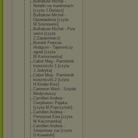
Bulhakow Michal -
Notatki na mankietach
[czyta J.Duriasz]
Bulhakow Michal -
Opowiadania [czyta
M.Sosnowski]
Bulhakow Michal - Psie
serce [czyta
Z.Zapasiewicz]
Burnett Frances
Hodgson - Tajemniczy
ogrod [czyta
M.Komorowska]
Cabot Meg - Pamietnik
ksiezniczki 1 [czyta
J.Jedryka]
Cabot Meg - Pamietnik
ksiezniczki 2 [czyta
H.Kinder-Kiss]
Cameron West - Sztylet
Medyceuszy
Camilleri Andrea -
Cierpliwosc Pajaka
[czyta M.Popczynski]
Camilleri Andrea -
Pensjonat Ewa [czyta
M.Kaczmarska]
Camilleri Andrea -
Sierpniowy zar [czyta
D.Kowalski]