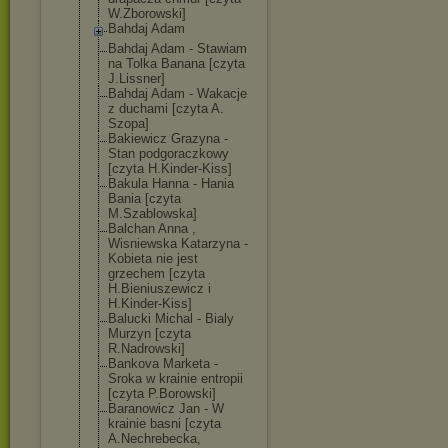
W.Zborowski]
Bahdaj Adam
Bahdaj Adam - Stawiam
na Tolka Banana [czyta
J.Lissner]
Bahdaj Adam - Wakacje
z duchami [czyta A.
Szopa]
Bakiewicz Grazyna -
Stan podgoraczkowy
[czyta H.Kinder-Kiss]
Bakula Hanna - Hania
Bania [czyta
M.Szablowska]
Balchan Anna ,
Wisniewska Katarzyna -
Kobieta nie jest
grzechem [czyta
H.Bieniuszewic
z i
H.Kinder-Kiss]
Balucki Michal - Bialy
Murzyn [czyta
R.Nadrowski]
Bankova Marketa -
Sroka w krainie entropii
[czyta P.Borowski]
Baranowicz Jan - W
krainie basni [czyta
A.Nechrebecka,