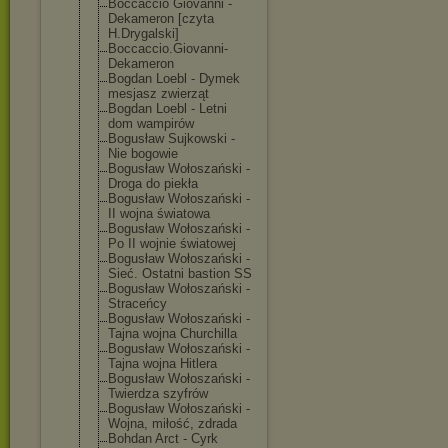
Boccaccio Giovanni -
Dekameron [czyta
H.Drygalski]
Boccaccio.Giov
anni-
Dekameron
Bogdan Loebl - Dymek
mesjasz zwierząt
Bogdan Loebl - Letni
dom wampirów
Bogusław Sujkowski -
Nie bogowie
Bogusław Wołoszański -
Droga do piekła
Bogusław Wołoszański -
II wojna światowa
Bogusław Wołoszański -
Po II wojnie światowej
Bogusław Wołoszański -
Sieć. Ostatni bastion SS
Bogusław Wołoszański -
Straceńcy
Bogusław Wołoszański -
Tajna wojna Churchilla
Bogusław Wołoszański -
Tajna wojna Hitlera
Bogusław Wołoszański -
Twierdza szyfrów
Bogusław Wołoszański -
Wojna, miłość, zdrada
Bohdan Arct - Cyrk