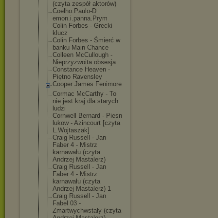
(czyta zespół aktorów)
Coelho.Paulo-D
emon.i.panna.P
rym
Colin Forbes - Grecki
klucz
Colin Forbes - Śmierć w
banku Main Chance
Colleen McCullough -
Nieprzyzwoita obsesja
Constance Heaven -
Piętno Ravensley
Cooper James Fenimore
Cormac McCarthy - To
nie jest kraj dla starych
ludzi
Cornwell Bernard - Piesn
lukow - Azincourt [czyta
L.Wojtaszak]
Craig Russell - Jan
Faber 4 - Mistrz
karnawału (czyta
Andrzej Mastalerz)
Craig Russell - Jan
Faber 4 - Mistrz
karnawału (czyta
Andrzej Mastalerz) 1
Craig Russell - Jan
Fabel 03 -
Zmartwychwstał
y (czyta
Andrzej Mastalerz)