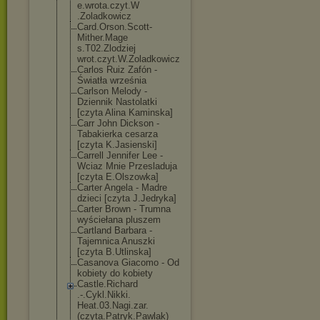
e.wrota.czyt.W
.Zoladkowicz
Card.Orson.Sco
tt-
Mither.Mage
s.T02.Zlodziej
wrot.czyt.W.Zo
ladkowicz
Carlos Ruiz Zafón -
Światła września
Carlson Melody -
Dziennik Nastolatki
[czyta Alina Kaminska]
Carr John Dickson -
Tabakierka cesarza
[czyta K.Jasienski]
Carrell Jennifer Lee -
Wciaz Mnie Przesladuja
[czyta E.Olszowka]
Carter Angela - Madre
dzieci [czyta J.Jedryka]
Carter Brown - Trumna
wyściełana pluszem
Cartland Barbara -
Tajemnica Anuszki
[czyta B.Utlinska]
Casanova Giacomo - Od
kobiety do kobiety
Castle.Richard
.-.Cykl.Nikki.
Heat.03.Nagi.z
ar.
(czyta.Patr
yk.Pawlak)