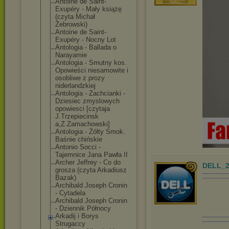
Antoine de Saint-
Exupéry - Mały książę
(czyta Michał
Żebrowski)
Antoine de Saint-
Exupéry - Nocny Lot
Antologia - Ballada o
Narayamie
Antologia - Smutny kos.
Opowieści niesamowite i
osobliwe z prozy
niderlandzkiej
Antologia - Zachcianki -
Dziesiec zmyslowych
opowiesci [czytaja
J.Trzepiecinsk
a,Z.Zamachowsk
i]
Antologia - Żółty Smok.
Baśnie chińskie
Antonio Socci -
Tajemnice Jana Pawła II
Archer Jeffrey - Co do
DELL_2
grosza (czyta Arkadiusz
Bazak)
Archibald Joseph Cronin
- Cytadela
Archibald Joseph Cronin
- Dziennik Północy
Arkadij i Borys
Strugaccy