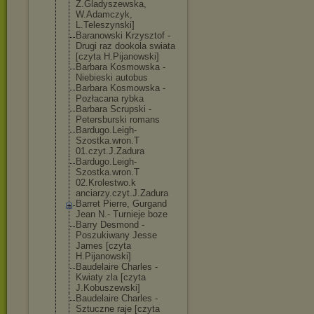
Z.Gladyszewska
,
W.Adamczyk,
L.Teleszynski]
Baranowski Krzysztof -
Drugi raz dookola swiata
[czyta H.Pijanowski]
Barbara Kosmowska -
Niebieski autobus
Barbara Kosmowska -
Pozłacana rybka
Barbara Scrupski -
Petersburski romans
Bardugo.Leigh-
Szostka.wron.T
01.czyt.J.Zadu
ra
Bardugo.Leigh-
Szostka.wron.T
02.Krolestwo.k
anciarzy.czyt.
J.Zadura
Barret Pierre, Gurgand
Jean N.- Turnieje boze
Barry Desmond -
Poszukiwany Jesse
James [czyta
H.Pijanowski]
Baudelaire Charles -
Kwiaty zla [czyta
J.Kobuszewski]
Baudelaire Charles -
Sztuczne raje [czyta