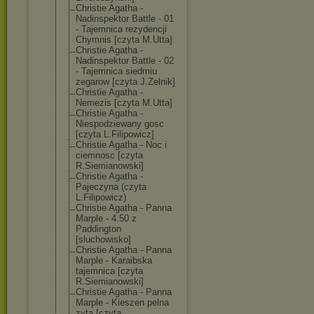
Christie Agatha -
Nadinspektor Battle - 01
- Tajemnica rezydencji
Chymnis [czyta M.Utta]
Christie Agatha -
Nadinspektor Battle - 02
- Tajemnica siedmiu
zegarow [czyta J.Zelnik]
Christie Agatha -
Nemezis [czyta M.Utta]
Christie Agatha -
Niespodziewany gosc
[czyta L.Filipowicz]
Christie Agatha - Noc i
ciemnosc [czyta
R.Siemianowski
]
Christie Agatha -
Pajeczyna (czyta
L.Filipowicz)
Christie Agatha - Panna
Marple - 4.50 z
Paddington
[sluchowisko]
Christie Agatha - Panna
Marple - Karaibska
tajemnica [czyta
R.Siemianowski
]
Christie Agatha - Panna
Marple - Kieszen pelna
zyta [czyta