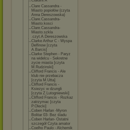
Cialdini.R
Clare Cassandra -
Miasto popiołów (czyta
Anna Dereszowska)
Clare.Cassandr
a-
Miasto.kosci
Clare.Cassandr
a-
Miasto.szkla
.czyt.A.Deresz
owska
Clarke Arthur C - Wyspa
Delfinow [czyta
A.Barcis]
Clarke Stephen - Paryz
na widelcu - Sekretne
zycie miasta [czyta
M.Rudzinski]
Clifford Francis - Ale
klub nie przebacza
[czyta M.Utta]
Clifford Francis -
Ksiezyc w dzungli
[czyta Z.Lutogniewski
]
Clifford Francis - Rozkaz
zatrzymac [czyta
P.Olecki]
Coben Harlan -Myron
Bolitar 03- Bez śladu
Coben Harlan- Ostatni
szczegół Czyta amator
Coelho Paulo - Alchemik