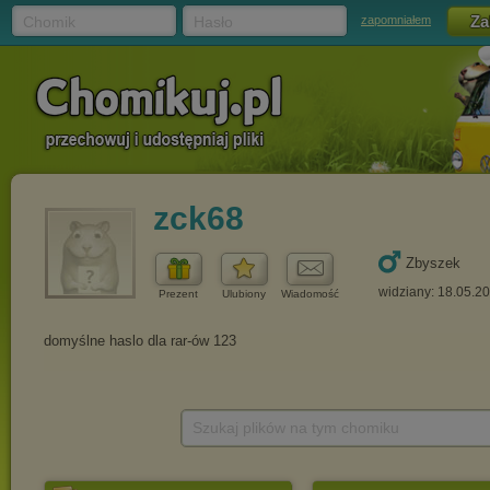
Chomik
Hasło
zapomniałem
zck68
Zbyszek
widziany: 18.05.2
Prezent
Ulubiony
Wiadomość
Szukaj plików na tym chomiku