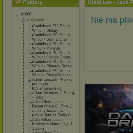
Foldery
Child Lee - Jack 
zck68
Nie ma pli
audiobook
(Audiobook PL) Smith
Wilbur - Błękity
(Audiobook PL) Smith
Wilbur - Brama Chaki
(Audiobook PL) Smith
Wilbur - Monsun
(Audiobook PL) Smith
Wilbur - Odgłos Gromu
(Audiobook PL) Smith
Wilbur - Płonący Brzeg
(Audiobook PL) Smith
Wilbur - Prawo Miecza
Adam Cioczek - Koniec
gry[czyta
R.Siemianowski
]
Adam Wiśniewski-Sne
rg
- Robot
Adler-Olsen Jussi -
Departament Q. Tom 2.
Zabójcy bażantów
(czyta Janusz Zadura)
Adler-Olsen.Ju
ssi-
Kobieta.w.
klatce.czyt.J.
Zadura
Adler-Olsen.Ju
ssi-