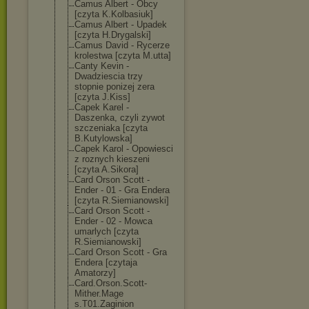
Camus Albert - Obcy
[czyta K.Kolbasiuk]
Camus Albert - Upadek
[czyta H.Drygalski]
Camus David - Rycerze
krolestwa [czyta M.utta]
Canty Kevin -
Dwadziescia trzy
stopnie ponizej zera
[czyta J.Kiss]
Capek Karel -
Daszenka, czyli zywot
szczeniaka [czyta
B.Kutylowska]
Capek Karol - Opowiesci
z roznych kieszeni
[czyta A.Sikora]
Card Orson Scott -
Ender - 01 - Gra Endera
[czyta R.Siemianowski
]
Card Orson Scott -
Ender - 02 - Mowca
umarlych [czyta
R.Siemianowski
]
Card Orson Scott - Gra
Endera [czytaja
Amatorzy]
Card.Orson.Sco
tt-
Mither.Mage
s.T01.Zaginion