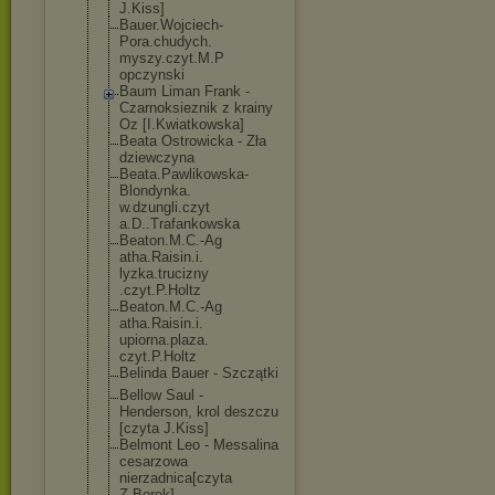
J.Kiss]
Bauer.Wojciech
-
Pora.chudych.
myszy.czyt.M.P
opczynski
Baum Liman Frank -
Czarnoksieznik z krainy
Oz [I.Kwiatkowska
]
Beata Ostrowicka - Zła
dziewczyna
Beata.Pawlikow
ska-
Blondynka.
w.dzungli.czyt
a.D..Trafankow
ska
Beaton.M.C.-Ag
atha.Raisin.i.
lyzka.trucizny
.czyt.P.Holtz
Beaton.M.C.-Ag
atha.Raisin.i.
upiorna.plaza.
czyt.P.Holtz
Belinda Bauer - Szczątki
Bellow Saul -
Henderson, krol deszczu
[czyta J.Kiss]
Belmont Leo - Messalina
cesarzowa
nierzadnica[cz
yta
Z.Borek]