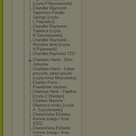
[czyta P.Wyszomirski]
Chandler Raymond -
Tajemnice Poodle-
Springs [czyta
L.Filipowicz]
Chandler Raymond -
Topielica [czyta
R.Siemianowski
]
Chandler Raymond -
Wysokie okno [czyta
H.Pijanowski]
Chandler.Raymo
nd TZO
Charlaine Harris - Dom
Juliusów
Charlaine Harris - Łatwo
przyszło, łatwo poszło
(czyta Anna Mrozowska)
Charles Portis -
Prawdziwe męstwo
Charrisre Henri - Papillon
[czyta Z.Wardejn]
Chattam Maxime -
Obietnica mroku [czyta
A. Szyszkowski]
Cherezińska Elżbieta
Korona śniegu i Krwi
(CD1)
Cherezińska Elżbieta
Korona śniegu i Krwi