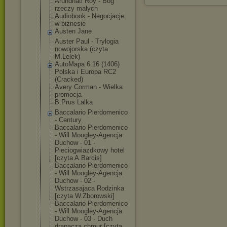
Arundhati Roy - Bóg
rzeczy małych
Audiobook - Negocjacje
w biznesie
Austen Jane
Auster Paul - Trylogia
nowojorska (czyta
M.Lelek)
AutoMapa 6.16 (1406)
Polska i Europa RC2
(Cracked)
Avery Corman - Wielka
promocja
B.Prus Lalka
Baccalario Pierdomenico
- Century
Baccalario Pierdomenico
- Will Moogley-Agencj
a
Duchow - 01 -
Pieciogwiazdko
wy hotel
[czyta A.Barcis]
Baccalario Pierdomenico
- Will Moogley-Agencj
a
Duchow - 02 -
Wstrzasajaca Rodzinka
[czyta W.Zborowski]
Baccalario Pierdomenico
- Will Moogley-Agencj
a
Duchow - 03 - Duch
drapacza chmur [czyta