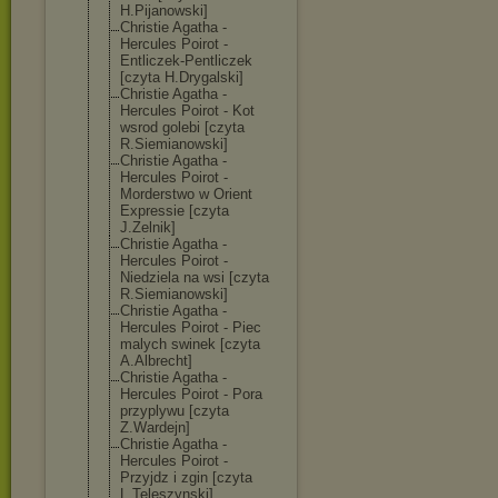
H.Pijanowski]
Christie Agatha -
Hercules Poirot -
Entliczek-Pent
liczek
[czyta H.Drygalski]
Christie Agatha -
Hercules Poirot - Kot
wsrod golebi [czyta
R.Siemianowski
]
Christie Agatha -
Hercules Poirot -
Morderstwo w Orient
Expressie [czyta
J.Zelnik]
Christie Agatha -
Hercules Poirot -
Niedziela na wsi [czyta
R.Siemianowski
]
Christie Agatha -
Hercules Poirot - Piec
malych swinek [czyta
A.Albrecht]
Christie Agatha -
Hercules Poirot - Pora
przyplywu [czyta
Z.Wardejn]
Christie Agatha -
Hercules Poirot -
Przyjdz i zgin [czyta
L.Teleszynski]