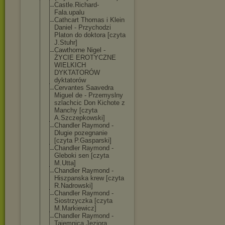
Castle.Richard
-
Fala.upalu
Cathcart Thomas i Klein
Daniel - Przychodzi
Platon do doktora [czyta
J.Stuhr]
Cawthorne Nigel -
ŻYCIE EROTYCZNE
WIELKICH
DYKTATORÓW
dyktatorów
Cervantes Saavedra
Miguel de - Przemyslny
szlachcic Don Kichote z
Manchy [czyta
A.Szczepkowski
]
Chandler Raymond -
Dlugie pozegnanie
[czyta P.Gasparski]
Chandler Raymond -
Gleboki sen [czyta
M.Utta]
Chandler Raymond -
Hiszpanska krew [czyta
R.Nadrowski]
Chandler Raymond -
Siostrzyczka [czyta
M.Markiewicz]
Chandler Raymond -
Tajemnica Jeziora