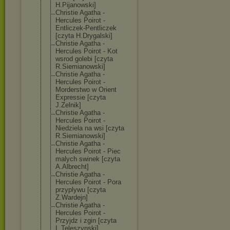
H.Pijanowski]
Christie Agatha -
Hercules Poirot -
Entliczek-Pent
liczek
[czyta H.Drygalski]
Christie Agatha -
Hercules Poirot - Kot
wsrod golebi [czyta
R.Siemianowski
]
Christie Agatha -
Hercules Poirot -
Morderstwo w Orient
Expressie [czyta
J.Zelnik]
Christie Agatha -
Hercules Poirot -
Niedziela na wsi [czyta
R.Siemianowski
]
Christie Agatha -
Hercules Poirot - Piec
malych swinek [czyta
A.Albrecht]
Christie Agatha -
Hercules Poirot - Pora
przyplywu [czyta
Z.Wardejn]
Christie Agatha -
Hercules Poirot -
Przyjdz i zgin [czyta
L.Teleszynski]