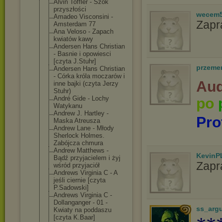
Alvin Toffler - Szok
przyszłości
wecem
Amadeo Visconsini -
Zapr
Amsterdam 77
Ana Veloso - Zapach
kwiatów kawy
Andersen Hans Christian
- Basnie i opowiesci
[czyta J.Stuhr]
przeme
Andersen Hans Christian
- Córka króla moczarów i
Aud
inne bajki (czyta Jerzy
Stuhr)
André Gide - Lochy
po
Watykanu
Andrew J. Hartley -
Pro
Maska Atreusza
Andrew Lane - Młody
Sherlock Holmes.
Zabójcza chmura
Andrew Matthews -
KevinP
Bądź przyjacielem i żyj
Zapr
wśród przyjaciół
Andrews Virginia C - A
jeśli ciernie [czyta
P.Sadowski]
Andrews Virginia C -
Dollanganger - 01 -
ss_arg
Kwiaty na poddaszu
[czyta K.Baar]