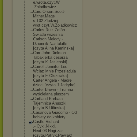
e.wrota.czyt.W
.Zoladkowicz
Card.Orson.Sco
tt-
Mither.Mage
s.T02.Zlodziej
wrot.czyt.W.Zo
ladkowicz
Carlos Ruiz Zafón -
Światła września
Carlson Melody -
Dziennik Nastolatki
[czyta Alina Kaminska]
Carr John Dickson -
Tabakierka cesarza
[czyta K.Jasienski]
Carrell Jennifer Lee -
Wciaz Mnie Przesladuja
[czyta E.Olszowka]
Carter Angela - Madre
dzieci [czyta J.Jedryka]
Carter Brown - Trumna
wyściełana pluszem
Cartland Barbara -
Tajemnica Anuszki
[czyta B.Utlinska]
Casanova Giacomo - Od
kobiety do kobiety
Castle.Richard
.-.Cykl.Nikki.
Heat.03.Nagi.z
ar.
(czyta.Patr
yk.Pawlak)