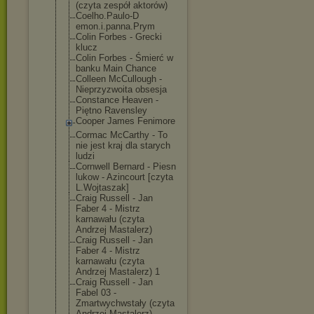
(czyta zespół aktorów)
Coelho.Paulo-D
emon.i.panna.P
rym
Colin Forbes - Grecki
klucz
Colin Forbes - Śmierć w
banku Main Chance
Colleen McCullough -
Nieprzyzwoita obsesja
Constance Heaven -
Piętno Ravensley
Cooper James Fenimore
Cormac McCarthy - To
nie jest kraj dla starych
ludzi
Cornwell Bernard - Piesn
lukow - Azincourt [czyta
L.Wojtaszak]
Craig Russell - Jan
Faber 4 - Mistrz
karnawału (czyta
Andrzej Mastalerz)
Craig Russell - Jan
Faber 4 - Mistrz
karnawału (czyta
Andrzej Mastalerz) 1
Craig Russell - Jan
Fabel 03 -
Zmartwychwstał
y (czyta
Andrzej Mastalerz)