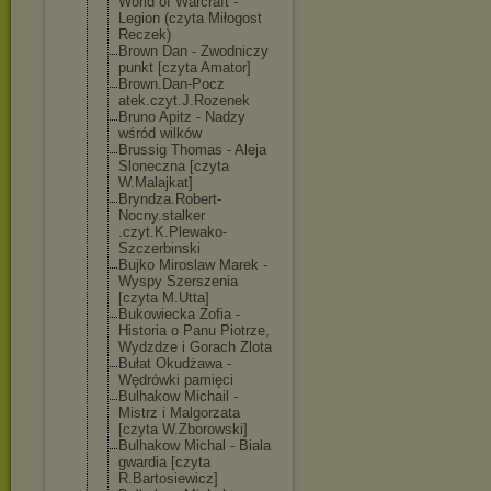
World of Warcraft -
Legion (czyta Miłogost
Reczek)
Brown Dan - Zwodniczy
punkt [czyta Amator]
Brown.Dan-Pocz
atek.czyt.J.Ro
zenek
Bruno Apitz - Nadzy
wśród wilków
Brussig Thomas - Aleja
Sloneczna [czyta
W.Malajkat]
Bryndza.Robert
-
Nocny.stalker
.czyt.K.Plewak
o-
Szczerbinski
Bujko Miroslaw Marek -
Wyspy Szerszenia
[czyta M.Utta]
Bukowiecka Zofia -
Historia o Panu Piotrze,
Wydzdze i Gorach Zlota
Bułat Okudżawa -
Wędrówki pamięci
Bulhakow Michail -
Mistrz i Malgorzata
[czyta W.Zborowski]
Bulhakow Michal - Biala
gwardia [czyta
R.Bartosiewicz
]