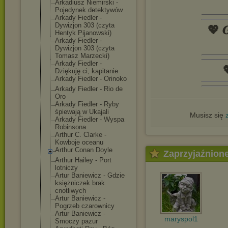
Arkadiusz Niemirski -
Pojedynek detektywów
Arkady Fiedler -
Dywizjon 303 (czyta
💖 𝑮
Hentyk Pijanowski)
Arkady Fiedler -
Dywizjon 303 (czyta
Tomasz Marzecki)
Arkady Fiedler -

Dziękuję ci, kapitanie
Arkady Fiedler - Orinoko
Arkady Fiedler - Rio de
Oro
Arkady Fiedler - Ryby
śpiewają w Ukajali
Musisz się
Arkady Fiedler - Wyspa
Robinsona
Arthur C. Clarke -
Kowboje oceanu
Arthur Conan Doyle
Zaprzyjaźnion
Arthur Hailey - Port
lotniczy
Artur Baniewicz - Gdzie
księżniczek brak
cnotliwych
Artur Baniewicz -
Pogrzeb czarownicy
Artur Baniewicz -
maryspol1
Smoczy pazur