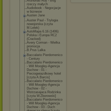
Arundhati Roy - Bóg
rzeczy małych
Audiobook - Negocjacje
w biznesie
Austen Jane
Auster Paul - Trylogia
nowojorska (czyta
M.Lelek)
AutoMapa 6.16 (1406)
Polska i Europa RC2
(Cracked)
Avery Corman - Wielka
promocja
B.Prus Lalka
Baccalario Pierdomenico
- Century
Baccalario Pierdomenico
- Will Moogley-Agencj
a
Duchow - 01 -
Pieciogwiazdko
wy hotel
[czyta A.Barcis]
Baccalario Pierdomenico
- Will Moogley-Agencj
a
Duchow - 02 -
Wstrzasajaca Rodzinka
[czyta W.Zborowski]
Baccalario Pierdomenico
- Will Moogley-Agencj
a
Duchow - 03 - Duch
drapacza chmur [czyta