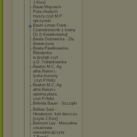
J.Kiss]
Bauer.Wojciech
-
Pora.chudych.
myszy.czyt.M.P
opczynski
Baum Liman Frank -
Czarnoksieznik z krainy
Oz [I.Kwiatkowska
]
Beata Ostrowicka - Zła
dziewczyna
Beata.Pawlikow
ska-
Blondynka.
w.dzungli.czyt
a.D..Trafankow
ska
Beaton.M.C.-Ag
atha.Raisin.i.
lyzka.trucizny
.czyt.P.Holtz
Beaton.M.C.-Ag
atha.Raisin.i.
upiorna.plaza.
czyt.P.Holtz
Belinda Bauer - Szczątki
Bellow Saul -
Henderson, krol deszczu
[czyta J.Kiss]
Belmont Leo - Messalina
cesarzowa
nierzadnica[cz
yta
Z.Borek]