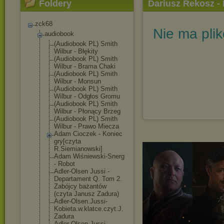
Foldery
Dariusz Rekosz - 
Borowski]
zck68
Nie ma pli
audiobook
(Audiobook PL) Smith
Wilbur - Błękity
(Audiobook PL) Smith
Wilbur - Brama Chaki
(Audiobook PL) Smith
Wilbur - Monsun
(Audiobook PL) Smith
Wilbur - Odgłos Gromu
(Audiobook PL) Smith
Wilbur - Płonący Brzeg
(Audiobook PL) Smith
Wilbur - Prawo Miecza
Adam Cioczek - Koniec
gry[czyta
R.Siemianowski
]
Adam Wiśniewski-Sne
rg
- Robot
Adler-Olsen Jussi -
Departament Q. Tom 2.
Zabójcy bażantów
(czyta Janusz Zadura)
Adler-Olsen.Ju
ssi-
Kobieta.w.
klatce.czyt.J.
Zadura
Adler-Olsen.Ju
ssi-