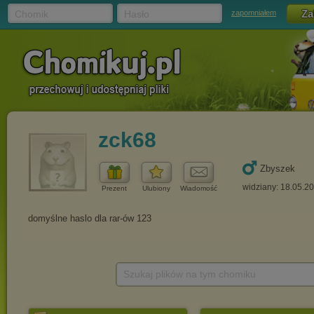
Chomik
Hasło
zapomniałem
zck68
Zbyszek
widziany: 18.05.2
Prezent
Ulubiony
Wiadomość
Szukaj plików na tym chomiku