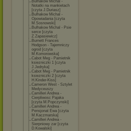
Bulhakow Michal -
Notatki na mankietach
[czyta J.Duriasz]
Bulhakow Michal -
Opowiadania [czyta
M.Sosnowski]
Bulhakow Michal - Psie
serce [czyta
Z.Zapasiewicz]
Burnett Frances
Hodgson - Tajemniczy
ogrod [czyta
M.Komorowska]
Cabot Meg - Pamietnik
ksiezniczki 1 [czyta
J.Jedryka]
Cabot Meg - Pamietnik
ksiezniczki 2 [czyta
H.Kinder-Kiss]
Cameron West - Sztylet
Medyceuszy
Camilleri Andrea -
Cierpliwosc Pajaka
[czyta M.Popczynski]
Camilleri Andrea -
Pensjonat Ewa [czyta
M.Kaczmarska]
Camilleri Andrea -
Sierpniowy zar [czyta
D.Kowalski]