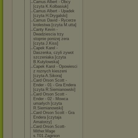
Camus Albert - Obcy
[czyta K.Kolbasiuk]
Camus Albert - Upadek
[czyta H.Drygalski]
Camus David - Rycerze
krolestwa [czyta M.utta]
Canty Kevin -
Dwadziescia trzy
stopnie ponizej zera
[czyta J.Kiss]
Capek Karel -
Daszenka, czyli zywot
szczeniaka [czyta
B.Kutylowska]
Capek Karol - Opowiesci
z roznych kieszeni
[czyta A.Sikora]
Card Orson Scott -
Ender - 01 - Gra Endera
[czyta R.Siemianowski
]
Card Orson Scott -
Ender - 02 - Mowca
umarlych [czyta
R.Siemianowski
]
Card Orson Scott - Gra
Endera [czytaja
Amatorzy]
Card.Orson.Sco
tt-
Mither.Mage
s.T01.Zaginion