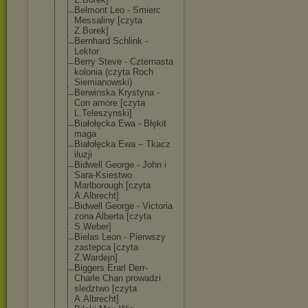
Belmont Leo - Smierc
Messaliny [czyta
Z.Borek]
Bernhard Schlink -
Lektor
Berry Steve - Czternasta
kolonia (czyta Roch
Siemianowski)
Berwinska Krystyna -
Con amore [czyta
L.Teleszynski]
Białołęcka Ewa - Błękit
maga
Białołęcka Ewa – Tkacz
iluzji
Bidwell George - John i
Sara-Ksiestwo
Marlborough [czyta
A.Albrecht]
Bidwell George - Victoria
zona Alberta [czyta
S.Weber]
Bielas Leon - Pierwszy
zastepca [czyta
Z.Wardejn]
Biggers Erarl Derr-
Charle Chan prowadzi
sledztwo [czyta
A.Albrecht]