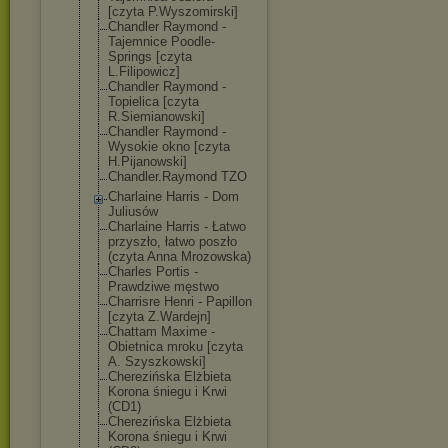
[czyta P.Wyszomirski]
Chandler Raymond -
Tajemnice Poodle-
Springs [czyta
L.Filipowicz]
Chandler Raymond -
Topielica [czyta
R.Siemianowski
]
Chandler Raymond -
Wysokie okno [czyta
H.Pijanowski]
Chandler.Raymo
nd TZO
Charlaine Harris - Dom
Juliusów
Charlaine Harris - Łatwo
przyszło, łatwo poszło
(czyta Anna Mrozowska)
Charles Portis -
Prawdziwe męstwo
Charrisre Henri - Papillon
[czyta Z.Wardejn]
Chattam Maxime -
Obietnica mroku [czyta
A. Szyszkowski]
Cherezińska Elżbieta
Korona śniegu i Krwi
(CD1)
Cherezińska Elżbieta
Korona śniegu i Krwi