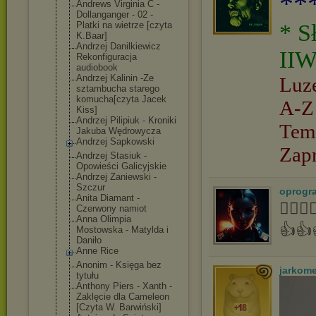
**
Andrews Virginia C -
Dollanganger - 02 -
Platki na wietrze [czyta
* S
K.Baar]
Andrzej Danilkiewicz
IIW
Rekonfiguracja
audiobook
Andrzej Kalinin -Ze
Luz
sztambucha starego
komucha[czyta Jacek
A-Z
Kiss]
Andrzej Pilipiuk - Kroniki
Tem
Jakuba Wędrowycza
Andrzej Sapkowski
Zap
Andrzej Stasiuk -
Opowieści Galicyjskie
Andrzej Zaniewski -
Szczur
oprogr
Anita Diamant -
👍🏻
Czerwony namiot
Anna Olimpia
👍👍
Mostowska - Matylda i
Daniło
Anne Rice
Anonim - Księga bez
jarkom
tytułu
Anthony Piers - Xanth -
Zaklęcie dla Cameleon
[Czyta W. Barwiński]