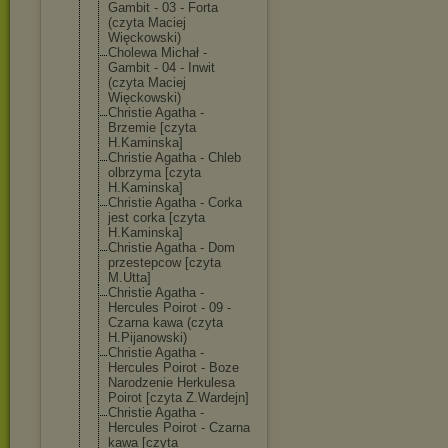
Gambit - 03 - Forta
(czyta Maciej
Więckowski)
Cholewa Michał -
Gambit - 04 - Inwit
(czyta Maciej
Więckowski)
Christie Agatha -
Brzemie [czyta
H.Kaminska]
Christie Agatha - Chleb
olbrzyma [czyta
H.Kaminska]
Christie Agatha - Corka
jest corka [czyta
H.Kaminska]
Christie Agatha - Dom
przestepcow [czyta
M.Utta]
Christie Agatha -
Hercules Poirot - 09 -
Czarna kawa (czyta
H.Pijanowski)
Christie Agatha -
Hercules Poirot - Boze
Narodzenie Herkulesa
Poirot [czyta Z.Wardejn]
Christie Agatha -
Hercules Poirot - Czarna
kawa [czyta