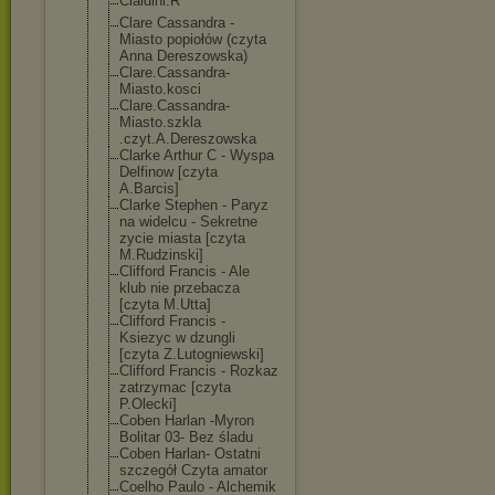
Cialdini.R
Clare Cassandra -
Miasto popiołów (czyta
Anna Dereszowska)
Clare.Cassandr
a-
Miasto.kosci
Clare.Cassandr
a-
Miasto.szkla
.czyt.A.Deresz
owska
Clarke Arthur C - Wyspa
Delfinow [czyta
A.Barcis]
Clarke Stephen - Paryz
na widelcu - Sekretne
zycie miasta [czyta
M.Rudzinski]
Clifford Francis - Ale
klub nie przebacza
[czyta M.Utta]
Clifford Francis -
Ksiezyc w dzungli
[czyta Z.Lutogniewski
]
Clifford Francis - Rozkaz
zatrzymac [czyta
P.Olecki]
Coben Harlan -Myron
Bolitar 03- Bez śladu
Coben Harlan- Ostatni
szczegół Czyta amator
Coelho Paulo - Alchemik