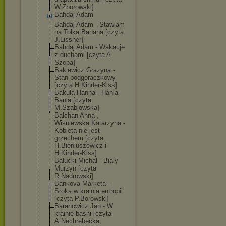
W.Zborowski]
Bahdaj Adam
Bahdaj Adam - Stawiam
na Tolka Banana [czyta
J.Lissner]
Bahdaj Adam - Wakacje
z duchami [czyta A.
Szopa]
Bakiewicz Grazyna -
Stan podgoraczkowy
[czyta H.Kinder-Kiss]
Bakula Hanna - Hania
Bania [czyta
M.Szablowska]
Balchan Anna ,
Wisniewska Katarzyna -
Kobieta nie jest
grzechem [czyta
H.Bieniuszewic
z i
H.Kinder-Kiss]
Balucki Michal - Bialy
Murzyn [czyta
R.Nadrowski]
Bankova Marketa -
Sroka w krainie entropii
[czyta P.Borowski]
Baranowicz Jan - W
krainie basni [czyta
A.Nechrebecka,