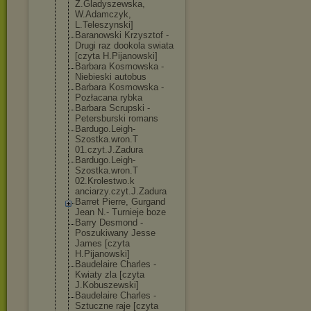
Z.Gladyszewska
,
W.Adamczyk,
L.Teleszynski]
Baranowski Krzysztof -
Drugi raz dookola swiata
[czyta H.Pijanowski]
Barbara Kosmowska -
Niebieski autobus
Barbara Kosmowska -
Pozłacana rybka
Barbara Scrupski -
Petersburski romans
Bardugo.Leigh-
Szostka.wron.T
01.czyt.J.Zadu
ra
Bardugo.Leigh-
Szostka.wron.T
02.Krolestwo.k
anciarzy.czyt.
J.Zadura
Barret Pierre, Gurgand
Jean N.- Turnieje boze
Barry Desmond -
Poszukiwany Jesse
James [czyta
H.Pijanowski]
Baudelaire Charles -
Kwiaty zla [czyta
J.Kobuszewski]
Baudelaire Charles -
Sztuczne raje [czyta