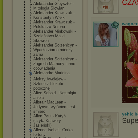
CZA
Aleksander Gieysztor -
Mitologia Słowian
Aleksander Krawczuk -
Konstantyn Wielki
Aleksander Krawczuk -
wagner
Polska za Nerona
Aleksander Minkowski -
Szaleństwo Majki
Skowron
Aleksander Sołżenicyn -
Wpadło ziarno między
żarna
Aleksander Sołżenicyn -
Zagroda Matriony i inne
opowiadania
Aleksandra Marinina
Aleksy Awdiejew -
Szkice z filozofii
potocznej
Alice Sebold - Nostalgia
anioła
Alistair MacLean -
Jedynym wyjściem jest
śmierć
yehicih
Allen Paul - Katyń
Supe
(czyta Ksawery
Jasieński)
Allende Isabel - Corka
fortuny