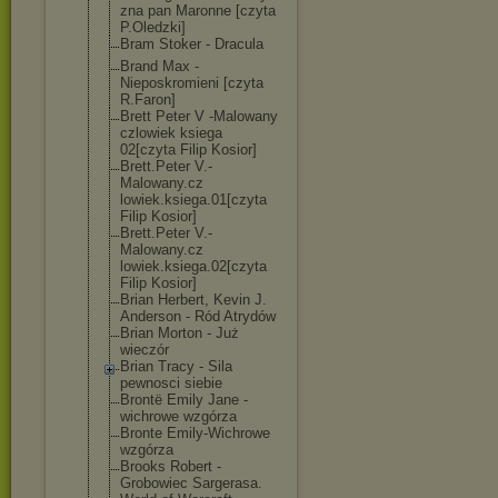
zna pan Maronne [czyta
P.Oledzki]
Bram Stoker - Dracula
Brand Max -
Nieposkromieni [czyta
R.Faron]
Brett Peter V -Malowany
czlowiek ksiega
02[czyta Filip Kosior]
Brett.Peter V.-
Malowany.cz
lowiek.ksiega.
01[czyta
Filip Kosior]
Brett.Peter V.-
Malowany.cz
lowiek.ksiega.
02[czyta
Filip Kosior]
Brian Herbert, Kevin J.
Anderson - Ród Atrydów
Brian Morton - Już
wieczór
Brian Tracy - Sila
pewnosci siebie
Brontë Emily Jane -
wichrowe wzgórza
Bronte Emily-Wichrowe
wzgórza
Brooks Robert -
Grobowiec Sargerasa.