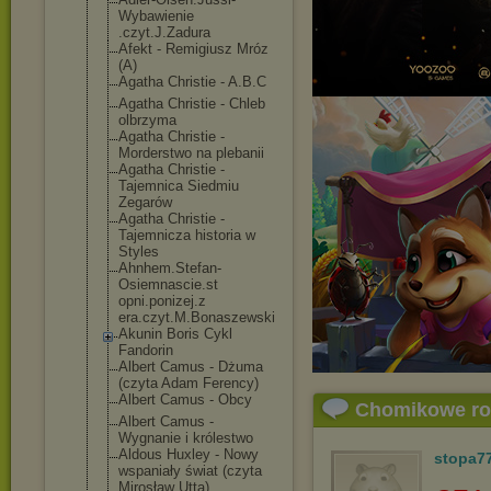
Wybawienie
.czyt.J.Zadura
Afekt - Remigiusz Mróz
(A)
Agatha Christie - A.B.C
Agatha Christie - Chleb
olbrzyma
Agatha Christie -
Morderstwo na plebanii
Agatha Christie -
Tajemnica Siedmiu
Zegarów
Agatha Christie -
Tajemnicza historia w
Styles
Ahnhem.Stefan-
Osiemnascie.st
opni.ponizej.z
era.czyt.M.Bon
aszewski
Akunin Boris Cykl
Fandorin
Albert Camus - Dżuma
(czyta Adam Ferency)
Albert Camus - Obcy
Chomikowe r
Albert Camus -
Wygnanie i królestwo
Aldous Huxley - Nowy
stopa7
wspaniały świat (czyta
Mirosław Utta)