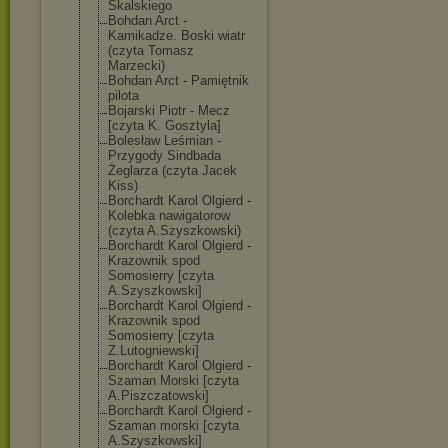
Skalskiego
Bohdan Arct -
Kamikadze. Boski wiatr
(czyta Tomasz
Marzecki)
Bohdan Arct - Pamiętnik
pilota
Bojarski Piotr - Mecz
[czyta K. Gosztyla]
Bolesław Leśmian -
Przygody Sindbada
Żeglarza (czyta Jacek
Kiss)
Borchardt Karol Olgierd -
Kolebka nawigatorow
(czyta A.Szyszkowski)
Borchardt Karol Olgierd -
Krazownik spod
Somosierry [czyta
A.Szyszkowski]
Borchardt Karol Olgierd -
Krazownik spod
Somosierry [czyta
Z.Lutogniewski
]
Borchardt Karol Olgierd -
Szaman Morski [czyta
A.Piszczatowsk
i]
Borchardt Karol Olgierd -
Szaman morski [czyta
A.Szyszkowski]