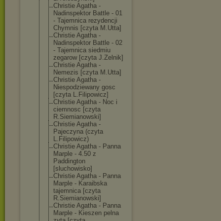
Christie Agatha -
Nadinspektor Battle - 01
- Tajemnica rezydencji
Chymnis [czyta M.Utta]
Christie Agatha -
Nadinspektor Battle - 02
- Tajemnica siedmiu
zegarow [czyta J.Zelnik]
Christie Agatha -
Nemezis [czyta M.Utta]
Christie Agatha -
Niespodziewany gosc
[czyta L.Filipowicz]
Christie Agatha - Noc i
ciemnosc [czyta
R.Siemianowski
]
Christie Agatha -
Pajeczyna (czyta
L.Filipowicz)
Christie Agatha - Panna
Marple - 4.50 z
Paddington
[sluchowisko]
Christie Agatha - Panna
Marple - Karaibska
tajemnica [czyta
R.Siemianowski
]
Christie Agatha - Panna
Marple - Kieszen pelna
zyta [czyta