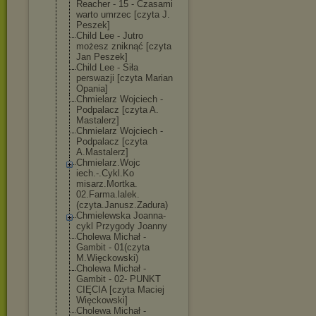
Reacher - 15 - Czasami
warto umrzec [czyta J.
Peszek]
Child Lee - Jutro
możesz zniknąć [czyta
Jan Peszek]
Child Lee - Siła
perswazji [czyta Marian
Opania]
Chmielarz Wojciech -
Podpalacz [czyta A.
Mastalerz]
Chmielarz Wojciech -
Podpalacz [czyta
A.Mastalerz]
Chmielarz.Wojc
iech.-.Cykl.Ko
misarz.Mortka.
02.Farma.lalek
.
(czyta.Janusz
.Zadura)
Chmielewska Joanna-
cykl Przygody Joanny
Cholewa Michał -
Gambit - 01(czyta
M.Więckowski)
Cholewa Michał -
Gambit - 02- PUNKT
CIĘCIA [czyta Maciej
Więckowski]
Cholewa Michał -