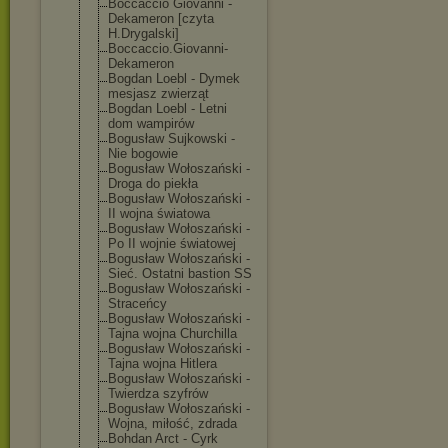
Boccaccio Giovanni -
Dekameron [czyta
H.Drygalski]
Boccaccio.Giov
anni-
Dekameron
Bogdan Loebl - Dymek
mesjasz zwierząt
Bogdan Loebl - Letni
dom wampirów
Bogusław Sujkowski -
Nie bogowie
Bogusław Wołoszański -
Droga do piekła
Bogusław Wołoszański -
II wojna światowa
Bogusław Wołoszański -
Po II wojnie światowej
Bogusław Wołoszański -
Sieć. Ostatni bastion SS
Bogusław Wołoszański -
Straceńcy
Bogusław Wołoszański -
Tajna wojna Churchilla
Bogusław Wołoszański -
Tajna wojna Hitlera
Bogusław Wołoszański -
Twierdza szyfrów
Bogusław Wołoszański -
Wojna, miłość, zdrada
Bohdan Arct - Cyrk