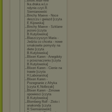
Bilski.Max-Wie
lka.draka.w.Lo
ndynie.czyt.R.
Siemianowski
Binchy Maeve - Noce
deszczu i gwiazd [czyta
E.Kijowska]
Binchy Maeve - Szklane
jezioro [czyta
B.Kutylowska]
Blaszczyszyn Maria -
Jedzta co chceta - nowe
smakowite pomysly na
diete [czyta
B.Kutylowska]
Blixen Karen - Anegdoty
o przeznaczeniu [czyta
B.Kutylowska]
Blixen Karen - Cienie na
trawie [czyta
H.Labonarska]
Blixen Karen -
Pozegnanie z Afryka
[czyta K.Nolbrzak]
Blixen Karen - Zimowe
opowiesci [czyta
B.Kutylowska]
Blomberg Rolf - Zloto i
anakondy [czyta
R.Siemianowski
]