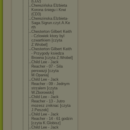
(CD2)
Cherezińska Elżbieta
Korona śniegu i Krwi
(CD3)
Cherezinska.El
zbieta-
Saga.Si
grun.czyt.A.Ke
rth
Chesterton Gilbert Keith
- Czlowiek ktory byl
czwartkiem [czyta
Z.Wrobel]
Chesterton Gilbert Keith
- Przygody ksiedza
Browna [czyta Z.Wrobel]
Child Lee - Jack
Reacher - 07 - Sila
perswazji [czyta
M.Opania]
Child Lee - Jack
Reacher - 09 - Jednym
strzalem [czyta
W.Zborowski]
Child Lee - Jack
Reacher - 13 - Jutro
mozesz zniknac [czyta
J.Peszek]
Child Lee - Jack
Reacher - 14 - 61 godzin
[czyta K.Globisz]
Child Lee - Jack