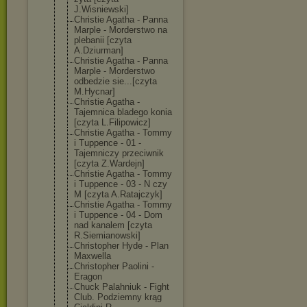
J.Wisniewski]
Christie Agatha - Panna
Marple - Morderstwo na
plebanii [czyta
A.Dziurman]
Christie Agatha - Panna
Marple - Morderstwo
odbedzie sie...[czyta
M.Hycnar]
Christie Agatha -
Tajemnica bladego konia
[czyta L.Filipowicz]
Christie Agatha - Tommy
i Tuppence - 01 -
Tajemniczy przeciwnik
[czyta Z.Wardejn]
Christie Agatha - Tommy
i Tuppence - 03 - N czy
M [czyta A.Ratajczyk]
Christie Agatha - Tommy
i Tuppence - 04 - Dom
nad kanalem [czyta
R.Siemianowski
]
Christopher Hyde - Plan
Maxwella
Christopher Paolini -
Eragon
Chuck Palahniuk - Fight
Club. Podziemny krąg