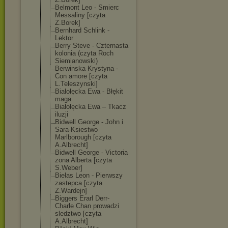
Belmont Leo - Smierc
Messaliny [czyta
Z.Borek]
Bernhard Schlink -
Lektor
Berry Steve - Czternasta
kolonia (czyta Roch
Siemianowski)
Berwinska Krystyna -
Con amore [czyta
L.Teleszynski]
Białołęcka Ewa - Błękit
maga
Białołęcka Ewa – Tkacz
iluzji
Bidwell George - John i
Sara-Ksiestwo
Marlborough [czyta
A.Albrecht]
Bidwell George - Victoria
zona Alberta [czyta
S.Weber]
Bielas Leon - Pierwszy
zastepca [czyta
Z.Wardejn]
Biggers Erarl Derr-
Charle Chan prowadzi
sledztwo [czyta
A.Albrecht]