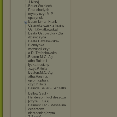
J.Kiss]
Bauer.Wojciech
-
Pora.chudych.
myszy.czyt.M.P
opczynski
Baum Liman Frank -
Czarnoksieznik z krainy
Oz [I.Kwiatkowska
]
Beata Ostrowicka - Zła
dziewczyna
Beata.Pawlikow
ska-
Blondynka.
w.dzungli.czyt
a.D..Trafankow
ska
Beaton.M.C.-Ag
atha.Raisin.i.
lyzka.trucizny
.czyt.P.Holtz
Beaton.M.C.-Ag
atha.Raisin.i.
upiorna.plaza.
czyt.P.Holtz
Belinda Bauer - Szczątki
Bellow Saul -
Henderson, krol deszczu
[czyta J.Kiss]
Belmont Leo - Messalina
cesarzowa
nierzadnica[cz
yta
Z.Borek]