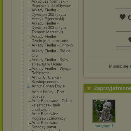
Arkadiusz Niemirski -
Pojedynek detektywów
Arkady Fiedler -
Dywizjon 303 (czyta
💖 𝑮
Hentyk Pijanowski)
Arkady Fiedler -
Dywizjon 303 (czyta
Tomasz Marzecki)
Arkady Fiedler -

Dziękuję ci, kapitanie
Arkady Fiedler - Orinoko
Arkady Fiedler - Rio de
Oro
Arkady Fiedler - Ryby
śpiewają w Ukajali
Musisz się
Arkady Fiedler - Wyspa
Robinsona
Arthur C. Clarke -
Kowboje oceanu
Arthur Conan Doyle
Zaprzyjaźnion
Arthur Hailey - Port
lotniczy
Artur Baniewicz - Gdzie
księżniczek brak
cnotliwych
Artur Baniewicz -
Pogrzeb czarownicy
Artur Baniewicz -
maryspol1
Smoczy pazur