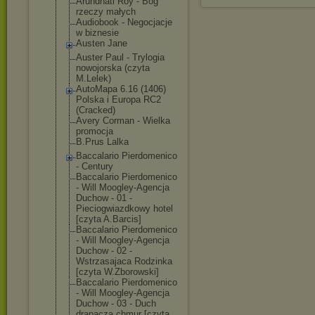
Arundhati Roy - Bóg
rzeczy małych
Audiobook - Negocjacje
w biznesie
Austen Jane
Auster Paul - Trylogia
nowojorska (czyta
M.Lelek)
AutoMapa 6.16 (1406)
Polska i Europa RC2
(Cracked)
Avery Corman - Wielka
promocja
B.Prus Lalka
Baccalario Pierdomenico
- Century
Baccalario Pierdomenico
- Will Moogley-Agencj
a
Duchow - 01 -
Pieciogwiazdko
wy hotel
[czyta A.Barcis]
Baccalario Pierdomenico
- Will Moogley-Agencj
a
Duchow - 02 -
Wstrzasajaca Rodzinka
[czyta W.Zborowski]
Baccalario Pierdomenico
- Will Moogley-Agencj
a
Duchow - 03 - Duch
drapacza chmur [czyta