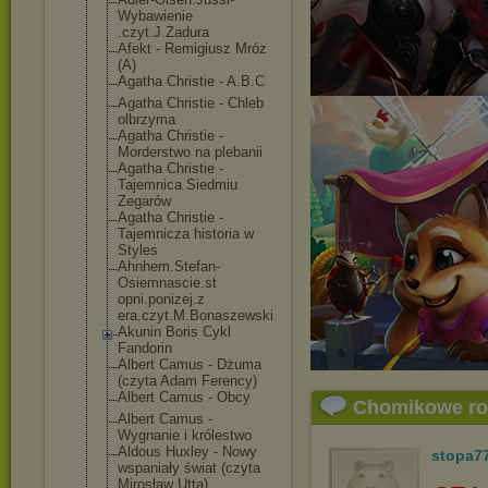
Wybawienie
.czyt.J.Zadura
Afekt - Remigiusz Mróz
(A)
Agatha Christie - A.B.C
Agatha Christie - Chleb
olbrzyma
Agatha Christie -
Morderstwo na plebanii
Agatha Christie -
Tajemnica Siedmiu
Zegarów
Agatha Christie -
Tajemnicza historia w
Styles
Ahnhem.Stefan-
Osiemnascie.st
opni.ponizej.z
era.czyt.M.Bon
aszewski
Akunin Boris Cykl
Fandorin
Albert Camus - Dżuma
(czyta Adam Ferency)
Albert Camus - Obcy
Chomikowe r
Albert Camus -
Wygnanie i królestwo
Aldous Huxley - Nowy
stopa7
wspaniały świat (czyta
Mirosław Utta)