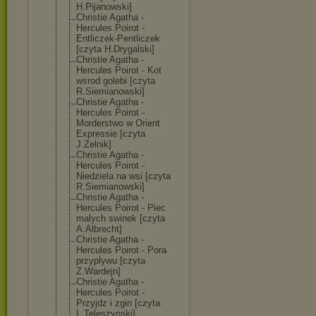
H.Pijanowski]
Christie Agatha -
Hercules Poirot -
Entliczek-Pent
liczek
[czyta H.Drygalski]
Christie Agatha -
Hercules Poirot - Kot
wsrod golebi [czyta
R.Siemianowski
]
Christie Agatha -
Hercules Poirot -
Morderstwo w Orient
Expressie [czyta
J.Zelnik]
Christie Agatha -
Hercules Poirot -
Niedziela na wsi [czyta
R.Siemianowski
]
Christie Agatha -
Hercules Poirot - Piec
malych swinek [czyta
A.Albrecht]
Christie Agatha -
Hercules Poirot - Pora
przyplywu [czyta
Z.Wardejn]
Christie Agatha -
Hercules Poirot -
Przyjdz i zgin [czyta
L.Teleszynski]