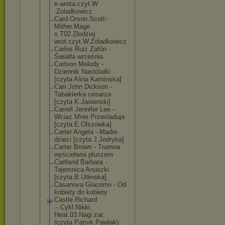
e.wrota.czyt.W
.Zoladkowicz
Card.Orson.Sco
tt-
Mither.Mage
s.T02.Zlodziej
wrot.czyt.W.Zo
ladkowicz
Carlos Ruiz Zafón -
Światła września
Carlson Melody -
Dziennik Nastolatki
[czyta Alina Kaminska]
Carr John Dickson -
Tabakierka cesarza
[czyta K.Jasienski]
Carrell Jennifer Lee -
Wciaz Mnie Przesladuja
[czyta E.Olszowka]
Carter Angela - Madre
dzieci [czyta J.Jedryka]
Carter Brown - Trumna
wyściełana pluszem
Cartland Barbara -
Tajemnica Anuszki
[czyta B.Utlinska]
Casanova Giacomo - Od
kobiety do kobiety
Castle.Richard
.-.Cykl.Nikki.
Heat.03.Nagi.z
ar.
(czyta.Patr
yk.Pawlak)