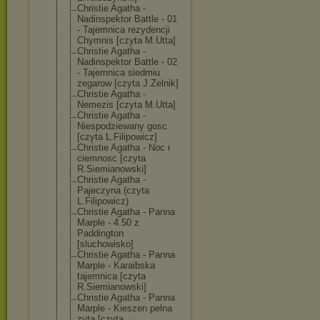
Christie Agatha -
Nadinspektor Battle - 01
- Tajemnica rezydencji
Chymnis [czyta M.Utta]
Christie Agatha -
Nadinspektor Battle - 02
- Tajemnica siedmiu
zegarow [czyta J.Zelnik]
Christie Agatha -
Nemezis [czyta M.Utta]
Christie Agatha -
Niespodziewany gosc
[czyta L.Filipowicz]
Christie Agatha - Noc i
ciemnosc [czyta
R.Siemianowski
]
Christie Agatha -
Pajeczyna (czyta
L.Filipowicz)
Christie Agatha - Panna
Marple - 4.50 z
Paddington
[sluchowisko]
Christie Agatha - Panna
Marple - Karaibska
tajemnica [czyta
R.Siemianowski
]
Christie Agatha - Panna
Marple - Kieszen pelna
zyta [czyta