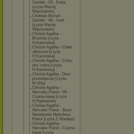
Gambit - 03 - Forta
(czyta Maciej
Więckowski)
Cholewa Michał -
Gambit - 04 - Inwit
(czyta Maciej
Więckowski)
Christie Agatha -
Brzemie [czyta
H.Kaminska]
Christie Agatha - Chleb
olbrzyma [czyta
H.Kaminska]
Christie Agatha - Corka
jest corka [czyta
H.Kaminska]
Christie Agatha - Dom
przestepcow [czyta
M.Utta]
Christie Agatha -
Hercules Poirot - 09 -
Czarna kawa (czyta
H.Pijanowski)
Christie Agatha -
Hercules Poirot - Boze
Narodzenie Herkulesa
Poirot [czyta Z.Wardejn]
Christie Agatha -
Hercules Poirot - Czarna
kawa [czyta