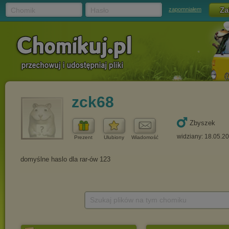
Chomik
Hasło
zapomniałem
zck68
Zbyszek
widziany: 18.05.2
Prezent
Ulubiony
Wiadomość
Szukaj plików na tym chomiku