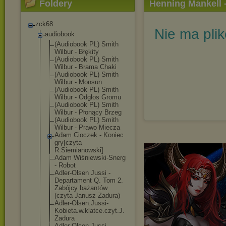
Foldery
Henning Mankell 
zck68
Nie ma pli
audiobook
(Audiobook PL) Smith
Wilbur - Błękity
(Audiobook PL) Smith
Wilbur - Brama Chaki
(Audiobook PL) Smith
Wilbur - Monsun
(Audiobook PL) Smith
Wilbur - Odgłos Gromu
(Audiobook PL) Smith
Wilbur - Płonący Brzeg
(Audiobook PL) Smith
Wilbur - Prawo Miecza
Adam Cioczek - Koniec
gry[czyta
R.Siemianowski
]
Adam Wiśniewski-Sne
rg
- Robot
Adler-Olsen Jussi -
Departament Q. Tom 2.
Zabójcy bażantów
(czyta Janusz Zadura)
Adler-Olsen.Ju
ssi-
Kobieta.w.
klatce.czyt.J.
Zadura
Adler-Olsen.Ju
ssi-