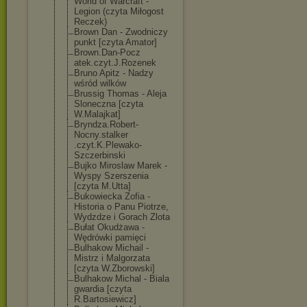
World of Warcraft -
Legion (czyta Miłogost
Reczek)
Brown Dan - Zwodniczy
punkt [czyta Amator]
Brown.Dan-Pocz
atek.czyt.J.Ro
zenek
Bruno Apitz - Nadzy
wśród wilków
Brussig Thomas - Aleja
Sloneczna [czyta
W.Malajkat]
Bryndza.Robert
-
Nocny.stalker
.czyt.K.Plewak
o-
Szczerbinski
Bujko Miroslaw Marek -
Wyspy Szerszenia
[czyta M.Utta]
Bukowiecka Zofia -
Historia o Panu Piotrze,
Wydzdze i Gorach Zlota
Bułat Okudżawa -
Wędrówki pamięci
Bulhakow Michail -
Mistrz i Malgorzata
[czyta W.Zborowski]
Bulhakow Michal - Biala
gwardia [czyta
R.Bartosiewicz
]