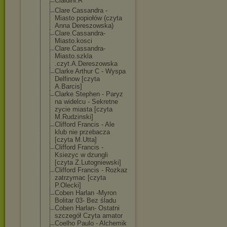
Cialdini.R
Clare Cassandra -
Miasto popiołów (czyta
Anna Dereszowska)
Clare.Cassandr
a-
Miasto.kosci
Clare.Cassandr
a-
Miasto.szkla
.czyt.A.Deresz
owska
Clarke Arthur C - Wyspa
Delfinow [czyta
A.Barcis]
Clarke Stephen - Paryz
na widelcu - Sekretne
zycie miasta [czyta
M.Rudzinski]
Clifford Francis - Ale
klub nie przebacza
[czyta M.Utta]
Clifford Francis -
Ksiezyc w dzungli
[czyta Z.Lutogniewski
]
Clifford Francis - Rozkaz
zatrzymac [czyta
P.Olecki]
Coben Harlan -Myron
Bolitar 03- Bez śladu
Coben Harlan- Ostatni
szczegół Czyta amator
Coelho Paulo - Alchemik