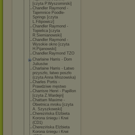
[czyta P.Wyszomirski]
Chandler Raymond -
Tajemnice Poodle-
Springs [czyta
L.Filipowicz]
Chandler Raymond -
Topielica [czyta
R.Siemianowski
]
Chandler Raymond -
Wysokie okno [czyta
H.Pijanowski]
Chandler.Raymo
nd TZO
Charlaine Harris - Dom
Juliusów
Charlaine Harris - Łatwo
przyszło, łatwo poszło
(czyta Anna Mrozowska)
Charles Portis -
Prawdziwe męstwo
Charrisre Henri - Papillon
[czyta Z.Wardejn]
Chattam Maxime -
Obietnica mroku [czyta
A. Szyszkowski]
Cherezińska Elżbieta
Korona śniegu i Krwi
(CD1)
Cherezińska Elżbieta
Korona śniegu i Krwi