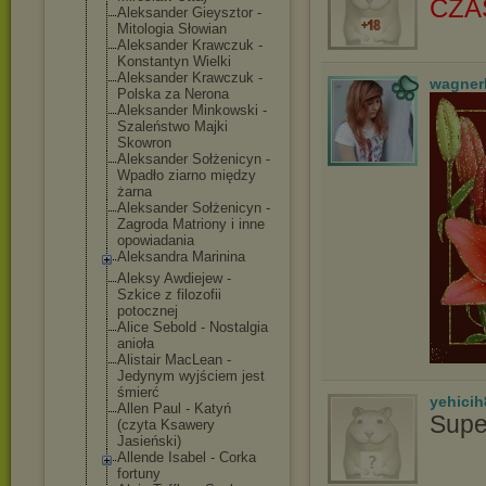
CZA
Aleksander Gieysztor -
Mitologia Słowian
Aleksander Krawczuk -
Konstantyn Wielki
Aleksander Krawczuk -
wagner
Polska za Nerona
Aleksander Minkowski -
Szaleństwo Majki
Skowron
Aleksander Sołżenicyn -
Wpadło ziarno między
żarna
Aleksander Sołżenicyn -
Zagroda Matriony i inne
opowiadania
Aleksandra Marinina
Aleksy Awdiejew -
Szkice z filozofii
potocznej
Alice Sebold - Nostalgia
anioła
Alistair MacLean -
Jedynym wyjściem jest
śmierć
yehicih
Allen Paul - Katyń
Supe
(czyta Ksawery
Jasieński)
Allende Isabel - Corka
fortuny