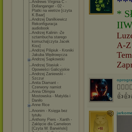
**
Andrews Virginia C -
Dollanganger - 02 -
Platki na wietrze [czyta
* S
K.Baar]
Andrzej Danilkiewicz
IIW
Rekonfiguracja
audiobook
Andrzej Kalinin -Ze
Luz
sztambucha starego
komucha[czyta Jacek
A-Z
Kiss]
Andrzej Pilipiuk - Kroniki
Tem
Jakuba Wędrowycza
Andrzej Sapkowski
Zap
Andrzej Stasiuk -
Opowieści Galicyjskie
Andrzej Zaniewski -
Szczur
oprogr
Anita Diamant -
👍🏻
Czerwony namiot
Anna Olimpia
👍👍
Mostowska - Matylda i
Daniło
Anne Rice
Anonim - Księga bez
jarkom
tytułu
Anthony Piers - Xanth -
Zaklęcie dla Cameleon
[Czyta W. Barwiński]