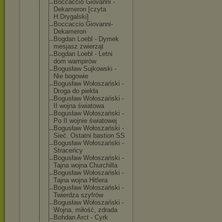
Boccaccio Giovanni -
Dekameron [czyta
H.Drygalski]
Boccaccio.Giov
anni-
Dekameron
Bogdan Loebl - Dymek
mesjasz zwierząt
Bogdan Loebl - Letni
dom wampirów
Bogusław Sujkowski -
Nie bogowie
Bogusław Wołoszański -
Droga do piekła
Bogusław Wołoszański -
II wojna światowa
Bogusław Wołoszański -
Po II wojnie światowej
Bogusław Wołoszański -
Sieć. Ostatni bastion SS
Bogusław Wołoszański -
Straceńcy
Bogusław Wołoszański -
Tajna wojna Churchilla
Bogusław Wołoszański -
Tajna wojna Hitlera
Bogusław Wołoszański -
Twierdza szyfrów
Bogusław Wołoszański -
Wojna, miłość, zdrada
Bohdan Arct - Cyrk