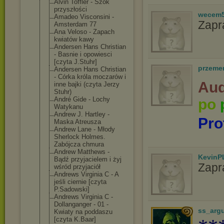
Alvin Toffler - Szok
przyszłości
wecem
Amadeo Visconsini -
Zapr
Amsterdam 77
Ana Veloso - Zapach
kwiatów kawy
Andersen Hans Christian
- Basnie i opowiesci
[czyta J.Stuhr]
przeme
Andersen Hans Christian
- Córka króla moczarów i
Aud
inne bajki (czyta Jerzy
Stuhr)
André Gide - Lochy
po
Watykanu
Andrew J. Hartley -
Pro
Maska Atreusza
Andrew Lane - Młody
Sherlock Holmes.
Zabójcza chmura
Andrew Matthews -
KevinP
Bądź przyjacielem i żyj
Zapr
wśród przyjaciół
Andrews Virginia C - A
jeśli ciernie [czyta
P.Sadowski]
Andrews Virginia C -
Dollanganger - 01 -
ss_arg
Kwiaty na poddaszu
[czyta K.Baar]