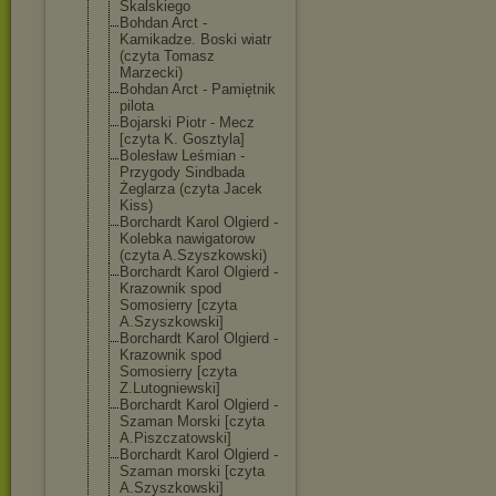
Skalskiego
Bohdan Arct -
Kamikadze. Boski wiatr
(czyta Tomasz
Marzecki)
Bohdan Arct - Pamiętnik
pilota
Bojarski Piotr - Mecz
[czyta K. Gosztyla]
Bolesław Leśmian -
Przygody Sindbada
Żeglarza (czyta Jacek
Kiss)
Borchardt Karol Olgierd -
Kolebka nawigatorow
(czyta A.Szyszkowski)
Borchardt Karol Olgierd -
Krazownik spod
Somosierry [czyta
A.Szyszkowski]
Borchardt Karol Olgierd -
Krazownik spod
Somosierry [czyta
Z.Lutogniewski
]
Borchardt Karol Olgierd -
Szaman Morski [czyta
A.Piszczatowsk
i]
Borchardt Karol Olgierd -
Szaman morski [czyta
A.Szyszkowski]