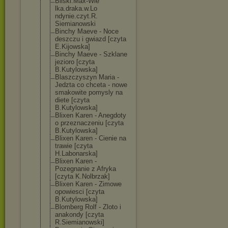
Bilski.Max-Wie
lka.draka.w.Lo
ndynie.czyt.R.
Siemianowski
Binchy Maeve - Noce
deszczu i gwiazd [czyta
E.Kijowska]
Binchy Maeve - Szklane
jezioro [czyta
B.Kutylowska]
Blaszczyszyn Maria -
Jedzta co chceta - nowe
smakowite pomysly na
diete [czyta
B.Kutylowska]
Blixen Karen - Anegdoty
o przeznaczeniu [czyta
B.Kutylowska]
Blixen Karen - Cienie na
trawie [czyta
H.Labonarska]
Blixen Karen -
Pozegnanie z Afryka
[czyta K.Nolbrzak]
Blixen Karen - Zimowe
opowiesci [czyta
B.Kutylowska]
Blomberg Rolf - Zloto i
anakondy [czyta
R.Siemianowski
]