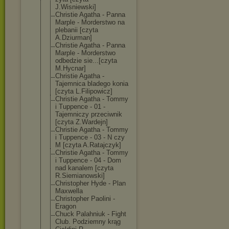
J.Wisniewski]
Christie Agatha - Panna
Marple - Morderstwo na
plebanii [czyta
A.Dziurman]
Christie Agatha - Panna
Marple - Morderstwo
odbedzie sie...[czyta
M.Hycnar]
Christie Agatha -
Tajemnica bladego konia
[czyta L.Filipowicz]
Christie Agatha - Tommy
i Tuppence - 01 -
Tajemniczy przeciwnik
[czyta Z.Wardejn]
Christie Agatha - Tommy
i Tuppence - 03 - N czy
M [czyta A.Ratajczyk]
Christie Agatha - Tommy
i Tuppence - 04 - Dom
nad kanalem [czyta
R.Siemianowski
]
Christopher Hyde - Plan
Maxwella
Christopher Paolini -
Eragon
Chuck Palahniuk - Fight
Club. Podziemny krąg