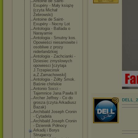
Antoine de Saint-
Exupéry - Mały książę
(czyta Michał
Żebrowski)
Antoine de Saint-
Exupéry - Nocny Lot
Antologia - Ballada o
Narayamie
Antologia - Smutny kos.
Opowieści niesamowite i
osobliwe z prozy
niderlandzkiej
Antologia - Zachcianki -
Dziesiec zmyslowych
opowiesci [czytaja
J.Trzepiecinsk
a,Z.Zamachowsk
i]
Antologia - Żółty Smok.
Baśnie chińskie
Antonio Socci -
Tajemnice Jana Pawła II
Archer Jeffrey - Co do
DELL_2
grosza (czyta Arkadiusz
Bazak)
Archibald Joseph Cronin
- Cytadela
Archibald Joseph Cronin
- Dziennik Północy
Arkadij i Borys
Strugaccy