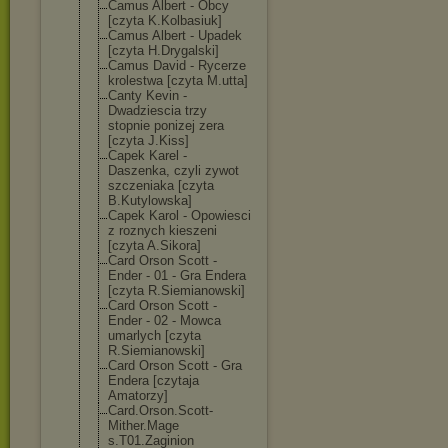
Camus Albert - Obcy
[czyta K.Kolbasiuk]
Camus Albert - Upadek
[czyta H.Drygalski]
Camus David - Rycerze
krolestwa [czyta M.utta]
Canty Kevin -
Dwadziescia trzy
stopnie ponizej zera
[czyta J.Kiss]
Capek Karel -
Daszenka, czyli zywot
szczeniaka [czyta
B.Kutylowska]
Capek Karol - Opowiesci
z roznych kieszeni
[czyta A.Sikora]
Card Orson Scott -
Ender - 01 - Gra Endera
[czyta R.Siemianowski
]
Card Orson Scott -
Ender - 02 - Mowca
umarlych [czyta
R.Siemianowski
]
Card Orson Scott - Gra
Endera [czytaja
Amatorzy]
Card.Orson.Sco
tt-
Mither.Mage
s.T01.Zaginion