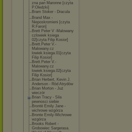
zna pan Maronne [czyta
P.Oledzki]
Bram Stoker - Dracula
Brand Max -
Nieposkromieni [czyta
R.Faron]
Brett Peter V -Malowany
czlowiek ksiega
02[czyta Filip Kosior]
Brett.Peter V.-
Malowany.cz
lowiek.ksiega.
01[czyta
Filip Kosior]
Brett.Peter V.-
Malowany.cz
lowiek.ksiega.
02[czyta
Filip Kosior]
Brian Herbert, Kevin J.
Anderson - Ród Atrydów
Brian Morton - Już
wieczór
Brian Tracy - Sila
pewnosci siebie
Brontë Emily Jane -
wichrowe wzgórza
Bronte Emily-Wichrowe
wzgórza
Brooks Robert -
Grobowiec Sargerasa.