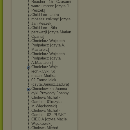
Reacher - 15 - Czasami
warto umrzec [czyta J.
Peszek]
Child Lee - Jutro
możesz zniknąć [czyta
Jan Peszek]
Child Lee - Siła
perswazji [czyta Marian
Opania]
Chmielarz Wojciech -
Podpalacz [czyta A.
Mastalerz]
Chmielarz Wojciech -
Podpalacz [czyta
A.Mastalerz]
Chmielarz.Wojc
iech.-.Cykl.Ko
misarz.Mortka.
02.Farma.lalek
.
(czyta.Janusz
.Zadura)
Chmielewska Joanna-
cykl Przygody Joanny
Cholewa Michał -
Gambit - 01(czyta
M.Więckowski)
Cholewa Michał -
Gambit - 02- PUNKT
CIĘCIA [czyta Maciej
Więckowski]
Cholewa Michał -