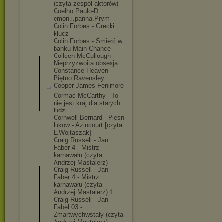
(czyta zespół aktorów)
Coelho.Paulo-D
emon.i.panna.P
rym
Colin Forbes - Grecki
klucz
Colin Forbes - Śmierć w
banku Main Chance
Colleen McCullough -
Nieprzyzwoita obsesja
Constance Heaven -
Piętno Ravensley
Cooper James Fenimore
Cormac McCarthy - To
nie jest kraj dla starych
ludzi
Cornwell Bernard - Piesn
lukow - Azincourt [czyta
L.Wojtaszak]
Craig Russell - Jan
Faber 4 - Mistrz
karnawału (czyta
Andrzej Mastalerz)
Craig Russell - Jan
Faber 4 - Mistrz
karnawału (czyta
Andrzej Mastalerz) 1
Craig Russell - Jan
Fabel 03 -
Zmartwychwstał
y (czyta
Andrzej Mastalerz)