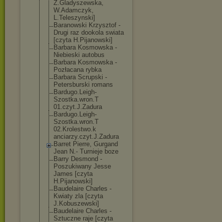
Z.Gladyszewska
,
W.Adamczyk,
L.Teleszynski]
Baranowski Krzysztof -
Drugi raz dookola swiata
[czyta H.Pijanowski]
Barbara Kosmowska -
Niebieski autobus
Barbara Kosmowska -
Pozłacana rybka
Barbara Scrupski -
Petersburski romans
Bardugo.Leigh-
Szostka.wron.T
01.czyt.J.Zadu
ra
Bardugo.Leigh-
Szostka.wron.T
02.Krolestwo.k
anciarzy.czyt.
J.Zadura
Barret Pierre, Gurgand
Jean N.- Turnieje boze
Barry Desmond -
Poszukiwany Jesse
James [czyta
H.Pijanowski]
Baudelaire Charles -
Kwiaty zla [czyta
J.Kobuszewski]
Baudelaire Charles -
Sztuczne raje [czyta