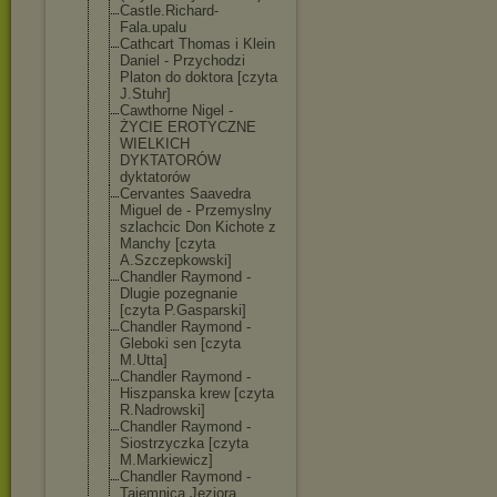
Castle.Richard
-
Fala.upalu
Cathcart Thomas i Klein
Daniel - Przychodzi
Platon do doktora [czyta
J.Stuhr]
Cawthorne Nigel -
ŻYCIE EROTYCZNE
WIELKICH
DYKTATORÓW
dyktatorów
Cervantes Saavedra
Miguel de - Przemyslny
szlachcic Don Kichote z
Manchy [czyta
A.Szczepkowski
]
Chandler Raymond -
Dlugie pozegnanie
[czyta P.Gasparski]
Chandler Raymond -
Gleboki sen [czyta
M.Utta]
Chandler Raymond -
Hiszpanska krew [czyta
R.Nadrowski]
Chandler Raymond -
Siostrzyczka [czyta
M.Markiewicz]
Chandler Raymond -
Tajemnica Jeziora