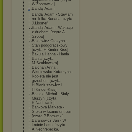
W.Zborowski]
Bahdaj Adam
Bahdaj Adam - Stawiam
na Tolka Banana [czyta
J.Lissner]
Bahdaj Adam - Wakacje
z duchami [czyta A.
Szopa]
Bakiewicz Grazyna -
Stan podgoraczkowy
[czyta H.Kinder-Kiss]
Bakula Hanna - Hania
Bania [czyta
M.Szablowska]
Balchan Anna ,
Wisniewska Katarzyna -
Kobieta nie jest
grzechem [czyta
H.Bieniuszewic
z i
H.Kinder-Kiss]
Balucki Michal - Bialy
Murzyn [czyta
R.Nadrowski]
Bankova Marketa -
Sroka w krainie entropii
[czyta P.Borowski]
Baranowicz Jan - W
krainie basni [czyta
A.Nechrebecka,