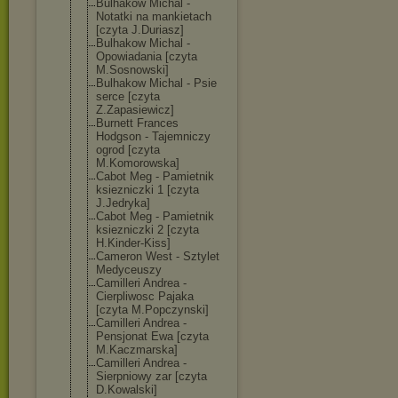
Bulhakow Michal -
Notatki na mankietach
[czyta J.Duriasz]
Bulhakow Michal -
Opowiadania [czyta
M.Sosnowski]
Bulhakow Michal - Psie
serce [czyta
Z.Zapasiewicz]
Burnett Frances
Hodgson - Tajemniczy
ogrod [czyta
M.Komorowska]
Cabot Meg - Pamietnik
ksiezniczki 1 [czyta
J.Jedryka]
Cabot Meg - Pamietnik
ksiezniczki 2 [czyta
H.Kinder-Kiss]
Cameron West - Sztylet
Medyceuszy
Camilleri Andrea -
Cierpliwosc Pajaka
[czyta M.Popczynski]
Camilleri Andrea -
Pensjonat Ewa [czyta
M.Kaczmarska]
Camilleri Andrea -
Sierpniowy zar [czyta
D.Kowalski]