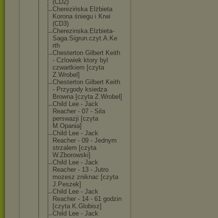
(CD2)
Cherezińska Elżbieta
Korona śniegu i Krwi
(CD3)
Cherezinska.El
zbieta-
Saga.Si
grun.czyt.A.Ke
rth
Chesterton Gilbert Keith
- Czlowiek ktory byl
czwartkiem [czyta
Z.Wrobel]
Chesterton Gilbert Keith
- Przygody ksiedza
Browna [czyta Z.Wrobel]
Child Lee - Jack
Reacher - 07 - Sila
perswazji [czyta
M.Opania]
Child Lee - Jack
Reacher - 09 - Jednym
strzalem [czyta
W.Zborowski]
Child Lee - Jack
Reacher - 13 - Jutro
mozesz zniknac [czyta
J.Peszek]
Child Lee - Jack
Reacher - 14 - 61 godzin
[czyta K.Globisz]
Child Lee - Jack