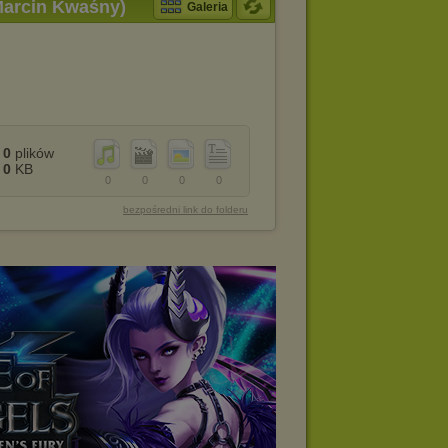
Marcin Kwaśny)
Galeria
0
plików
0
KB
0
0
0
0
bezpośredni link do folderu