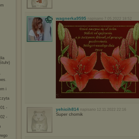
em
wagnerka9595
napisano 7.05.2022 18:52
óla
Stuhr)
a
mes.
em i
[czyta
01 -
yehicih814
napisano 12.11.2022 22:16
Super chomik
02 -
a
rego