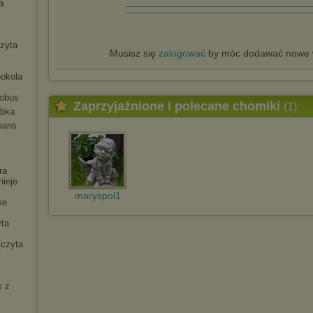
a
czyta
Musisz się
zalogować
by móc dodawać nowe w
ookola
tobus
Zaprzyjaźnione i polecane chomiki
(1)
ybka
mans
ra
nieje
maryspol1
se
yta
[czyta
k z