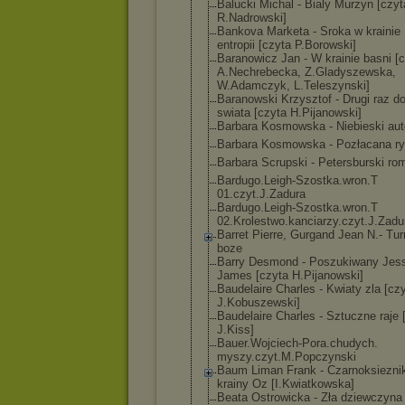
Balucki Michal - Bialy Murzyn [czyt
R.Nadrowski]
Bankova Marketa - Sroka w krainie
entropii [czyta P.Borowski]
Baranowicz Jan - W krainie basni [
A.Nechrebecka, Z.Gladyszewska
,
W.Adamczyk, L.Teleszynski]
Baranowski Krzysztof - Drugi raz d
swiata [czyta H.Pijanowski]
Barbara Kosmowska - Niebieski au
Barbara Kosmowska - Pozłacana r
Barbara Scrupski - Petersburski ro
Bardugo.Leigh-
Szostka.wron.T
01.czyt.J.Zadu
ra
Bardugo.Leigh-
Szostka.wron.T
02.Krolestwo.k
anciarzy.czyt.
J.Zadu
Barret Pierre, Gurgand Jean N.- Tur
boze
Barry Desmond - Poszukiwany Jes
James [czyta H.Pijanowski]
Baudelaire Charles - Kwiaty zla [cz
J.Kobuszewski]
Baudelaire Charles - Sztuczne raje 
J.Kiss]
Bauer.Wojciech
-Pora.chudych.
myszy.czyt.M.P
opczynski
Baum Liman Frank - Czarnoksiezni
krainy Oz [I.Kwiatkowska
]
Beata Ostrowicka - Zła dziewczyna