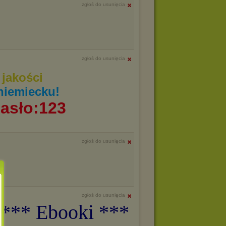
zgłoś do usunięcia
zgłoś do usunięcia
jakości
niemiecku!
asło:123
zgłoś do usunięcia
zgłoś do usunięcia
 *** Ebooki ***