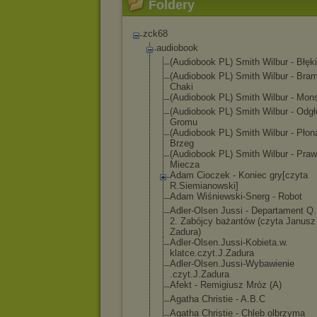
Foldery
zck68
audiobook
(Audiobook PL) Smith Wilbur - Błęki
(Audiobook PL) Smith Wilbur - Bra
Chaki
(Audiobook PL) Smith Wilbur - Mon
(Audiobook PL) Smith Wilbur - Odgł
Gromu
(Audiobook PL) Smith Wilbur - Płon
Brzeg
(Audiobook PL) Smith Wilbur - Pra
Miecza
Adam Cioczek - Koniec gry[czyta
R.Siemianowski
]
Adam Wiśniewski-Sne
rg - Robot
Adler-Olsen Jussi - Departament Q
2. Zabójcy bażantów (czyta Janusz
Zadura)
Adler-Olsen.Ju
ssi-Kobieta.w.
klatce.czyt.J.
Zadura
Adler-Olsen.Ju
ssi-Wybawienie
.czyt.J.Zadura
Afekt - Remigiusz Mróz (A)
Agatha Christie - A.B.C
Agatha Christie - Chleb olbrzyma