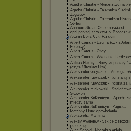
Agatha Christie - Morderstwo na ple
Agatha Christie - Tajemnica Siedmi
Zegarów
Agatha Christie - Tajemnicza histor
Styles
Ahnhem.Stefan-
Osiemnascie.st
opni.ponizej.z
era.czyt.M.Bon
aszew
Akunin Boris Cykl Fandorin
Albert Camus - Dżuma (czyta Ada
Ferency)
Albert Camus - Obcy
Albert Camus - Wygnanie i królestw
Aldous Huxley - Nowy wspaniały św
(czyta Mirosław Utta)
Aleksander Gieysztor - Mitologia S
Aleksander Krawczuk - Konstantyn 
Aleksander Krawczuk - Polska za 
Aleksander Minkowski - Szaleństwo
Skowron
Aleksander Sołżenicyn - Wpadło zi
między żarna
Aleksander Sołżenicyn - Zagroda
Matriony i inne opowiadania
Aleksandra Marinina
Aleksy Awdiejew - Szkice z filozofii
potocznej
Alice Sebold - Nostalgia anioła