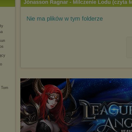
Jónasson Ragnar - Milczenie Lodu (czyta 
Nie ma plików w tym folderze
ty
ma
sun
os
ący
wo
. Tom