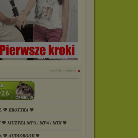
zgłoś do usunięcia
𝑳 💖 𝑬𝑹𝑶𝑻𝒀𝑲𝑨 💖
𝑺 💖 𝑴𝑼𝒁𝒀𝑲𝑨 𝑴𝑷3 / 𝑴𝑷4 / 𝑴𝑰𝑿 💖
𝑨 💖 𝑨𝑼𝑫𝑰𝑶𝑩𝑶𝑶𝑲 💖