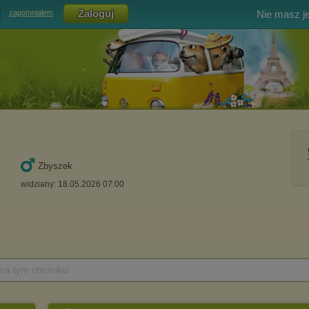
Nie masz j
zapomniałem
Zbyszek
widziany: 18.05.2026 07:00
 na tym chomiku