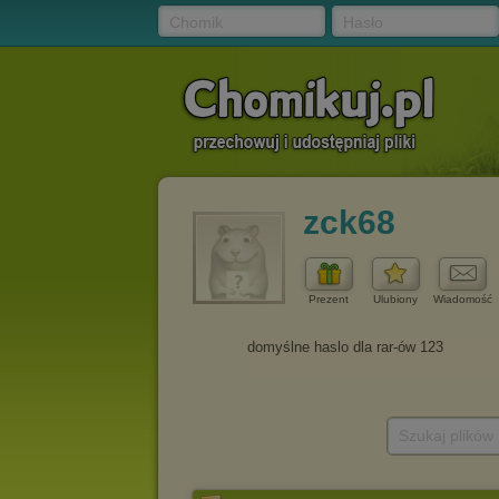
Chomik
Hasło
zck68
Prezent
Ulubiony
Wiadomość
Szukaj plików