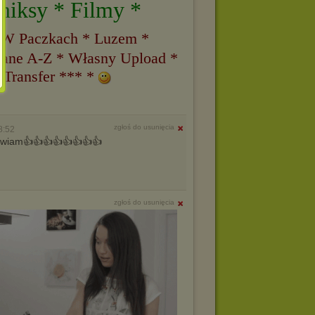
miksy * Filmy *
 W Paczkach * Luzem *
ane A-Z * Własny Upload *
 Transfer *** *
zgłoś do usunięcia
8:52
pozdrawiam👍👍👍👍👍👍👍👍
zgłoś do usunięcia