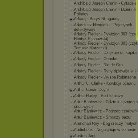
Archibald Joseph Cronin - Cytadela
Archibald Joseph Cronin - Dziennik
Północy
Arkadij i Borys Strugaccy
Arkadiusz Niemirski - Pojedynek
detektywów
Arkady Fiedler - Dywizjon 303 (czyt
Hentyk Pijanowski)
Arkady Fiedler - Dywizjon 303 (czyt
Tomasz Marzecki)
Arkady Fiedler - Dziękuję ci, kapita
Arkady Fiedler - Orinoko
Arkady Fiedler - Rio de Oro
Arkady Fiedler - Ryby śpiewają w Uk
Arkady Fiedler - Wyspa Robinsona
Arthur C. Clarke - Kowboje oceanu
Arthur Conan Doyle
Arthur Hailey - Port lotniczy
Artur Baniewicz - Gdzie księżnicze
cnotliwych
Artur Baniewicz - Pogrzeb czarowni
Artur Baniewicz - Smoczy pazur
Arundhati Roy - Bóg rzeczy małych
Audiobook - Negocjacje w biznesie
Austen Jane