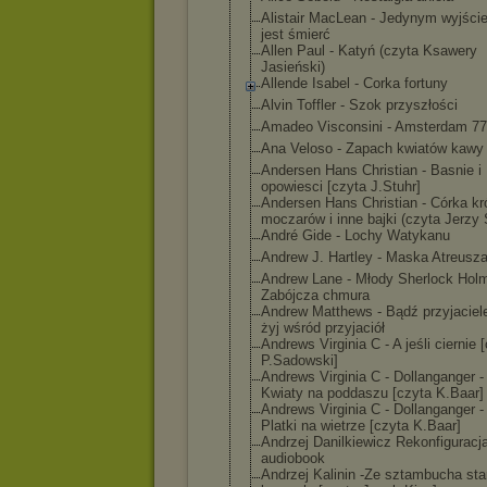
Alistair MacLean - Jedynym wyjści
jest śmierć
Allen Paul - Katyń (czyta Ksawery
Jasieński)
Allende Isabel - Corka fortuny
Alvin Toffler - Szok przyszłości
Amadeo Visconsini - Amsterdam 77
Ana Veloso - Zapach kwiatów kawy
Andersen Hans Christian - Basnie i
opowiesci [czyta J.Stuhr]
Andersen Hans Christian - Córka kr
moczarów i inne bajki (czyta Jerzy 
André Gide - Lochy Watykanu
Andrew J. Hartley - Maska Atreusz
Andrew Lane - Młody Sherlock Hol
Zabójcza chmura
Andrew Matthews - Bądź przyjaciel
żyj wśród przyjaciół
Andrews Virginia C - A jeśli ciernie 
P.Sadowski]
Andrews Virginia C - Dollanganger - 
Kwiaty na poddaszu [czyta K.Baar]
Andrews Virginia C - Dollanganger - 
Platki na wietrze [czyta K.Baar]
Andrzej Danilkiewicz Rekonfiguracj
audiobook
Andrzej Kalinin -Ze sztambucha sta