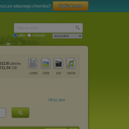
eszcze własnego chomika?
Załóż konto
Nazwa pliku
pliki
chomiki
51130
plików
711,94
GB
11889
2308
105
34036
Ukryj opis