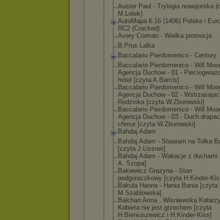
Auster Paul - Trylogia nowojorska (
M.Lelek)
AutoMapa 6.16 (1406) Polska i Eur
RC2 (Cracked)
Avery Corman - Wielka promocja
B.Prus Lalka
Baccalario Pierdomenico - Century
Baccalario Pierdomenico - Will Moo
Agencj
a Duchow - 01 - Pieciogwiaz
hotel [czyta A.Barcis]
Baccalario Pierdomenico - Will Moo
Agencj
a Duchow - 02 - Wstrzasajac
Rodzinka [czyta W.Zborowski]
Baccalario Pierdomenico - Will Moo
Agencj
a Duchow - 03 - Duch drapa
chmur [czyta W.Zborowski]
Bahdaj Adam
Bahdaj Adam - Stawiam na Tolka B
[czyta J.Lissner]
Bahdaj Adam - Wakacje z duchami 
A. Szopa]
Bakiewicz Grazyna - Stan
podgoraczkowy [czyta H.Kinder-Kis
Bakula Hanna - Hania Bania [czyta
M.Szablowska]
Balchan Anna , Wisniewska Katarzy
Kobieta nie jest grzechem [czyta
H.Bieniuszewic
z i H.Kinder-Kiss]