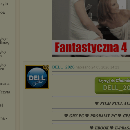
czyta
opa
gley-
dko
wy
gley-
a
gley-
DELL_2026
napisano 24.05.2026 14:23
cza
anana
[czyta
💖 𝑭𝑰𝑳𝑴 𝑭𝑼𝑳𝑳 𝑨𝑳
s]
💖 𝑮𝑹𝒀 𝑷𝑪 💖 𝑷𝑹𝑶𝑹𝑨𝑴𝒀 𝑷𝑪 💖 𝑮𝑷
na -
💖 𝑬𝑩𝑶𝑶𝑲 💖 𝑬-𝑷𝑹𝑨𝑺