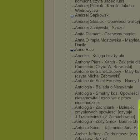
komucha[czyta Jacek Kiss]
Andrzej Pilipiuk - Kroniki Jakuba
Wędrowycza
Andrzej Sapkowski
Andrzej Stasiuk - Opowieści Galicy
Andrzej Zaniewski - Szczur
Anita Diamant - Czerwony namiot
Anna Olimpia Mostowska - Matylda 
Daniło
Anne Rice
Anonim - Księga bez tytułu
Anthony Piers - Xanth - Zaklęcie dl
Cameleon [Czyta W. Barwiński]
Antoine de Saint-Exupéry - Mały ks
(czyta Michał Żebrowski)
Antoine de Saint-Exupéry - Nocny L
Antologia - Ballada o Narayamie
Antologia - Smutny kos. Opowieści
niesamowite i osobliwe z prozy
niderlandzkiej
Antologia - Zachcianki - Dziesiec
zmyslowych opowiesci [czytaja
J.Trzepiecinsk
a,Z.Zamachowsk
i]
Antologia - Żółty Smok. Baśnie chi
Antonio Socci - Tajemnice Jana Paw
Archer Jeffrey - Co do grosza (czyt
Arkadiusz Bazak)