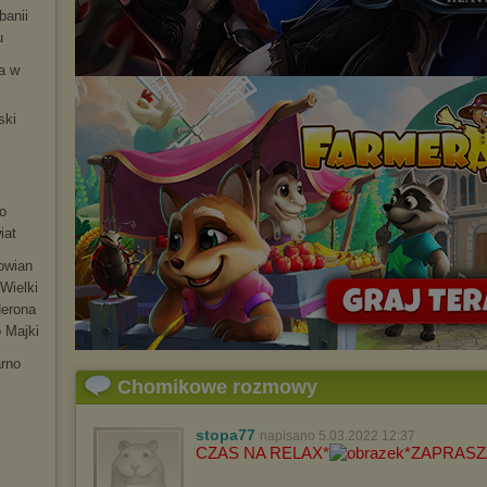
banii
u
ia w
ski
m
o
iat
łowian
Wielki
Nerona
 Majki
arno
Chomikowe rozmowy
stopa77
napisano 5.03.2022 12:37
CZAS NA RELAX*
*ZAPRAS