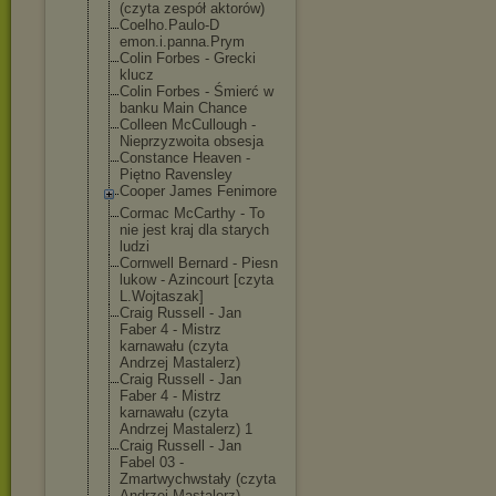
(czyta zespół aktorów)
Coelho.Paulo-D
emon.i.panna.P
rym
Colin Forbes - Grecki
klucz
Colin Forbes - Śmierć w
banku Main Chance
Colleen McCullough -
Nieprzyzwoita obsesja
Constance Heaven -
Piętno Ravensley
Cooper James Fenimore
Cormac McCarthy - To
nie jest kraj dla starych
ludzi
Cornwell Bernard - Piesn
lukow - Azincourt [czyta
L.Wojtaszak]
Craig Russell - Jan
Faber 4 - Mistrz
karnawału (czyta
Andrzej Mastalerz)
Craig Russell - Jan
Faber 4 - Mistrz
karnawału (czyta
Andrzej Mastalerz) 1
Craig Russell - Jan
Fabel 03 -
Zmartwychwstał
y (czyta
Andrzej Mastalerz)