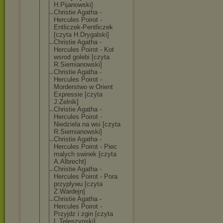
H.Pijanowski]
Christie Agatha -
Hercules Poirot -
Entliczek-Pent
liczek
[czyta H.Drygalski]
Christie Agatha -
Hercules Poirot - Kot
wsrod golebi [czyta
R.Siemianowski
]
Christie Agatha -
Hercules Poirot -
Morderstwo w Orient
Expressie [czyta
J.Zelnik]
Christie Agatha -
Hercules Poirot -
Niedziela na wsi [czyta
R.Siemianowski
]
Christie Agatha -
Hercules Poirot - Piec
malych swinek [czyta
A.Albrecht]
Christie Agatha -
Hercules Poirot - Pora
przyplywu [czyta
Z.Wardejn]
Christie Agatha -
Hercules Poirot -
Przyjdz i zgin [czyta
L.Teleszynski]