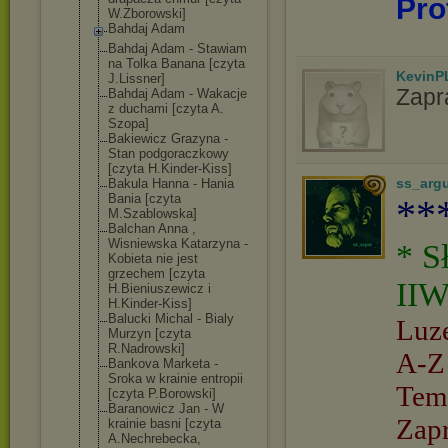
Pro
W.Zborowski]
Bahdaj Adam
Bahdaj Adam - Stawiam
na Tolka Banana [czyta
KevinP
J.Lissner]
Zapr
Bahdaj Adam - Wakacje
z duchami [czyta A.
Szopa]
Bakiewicz Grazyna -
Stan podgoraczkowy
[czyta H.Kinder-Kiss]
ss_arg
Bakula Hanna - Hania
Bania [czyta
**
M.Szablowska]
Balchan Anna ,
Wisniewska Katarzyna -
* S
Kobieta nie jest
grzechem [czyta
IIW
H.Bieniuszewic
z i
H.Kinder-Kiss]
Balucki Michal - Bialy
Luz
Murzyn [czyta
R.Nadrowski]
A-Z
Bankova Marketa -
Sroka w krainie entropii
Tem
[czyta P.Borowski]
Baranowicz Jan - W
Zap
krainie basni [czyta
A.Nechrebecka,