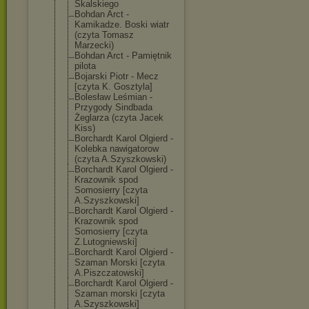
Skalskiego
Bohdan Arct -
Kamikadze. Boski wiatr
(czyta Tomasz
Marzecki)
Bohdan Arct - Pamiętnik
pilota
Bojarski Piotr - Mecz
[czyta K. Gosztyla]
Bolesław Leśmian -
Przygody Sindbada
Żeglarza (czyta Jacek
Kiss)
Borchardt Karol Olgierd -
Kolebka nawigatorow
(czyta A.Szyszkowski)
Borchardt Karol Olgierd -
Krazownik spod
Somosierry [czyta
A.Szyszkowski]
Borchardt Karol Olgierd -
Krazownik spod
Somosierry [czyta
Z.Lutogniewski
]
Borchardt Karol Olgierd -
Szaman Morski [czyta
A.Piszczatowsk
i]
Borchardt Karol Olgierd -
Szaman morski [czyta
A.Szyszkowski]