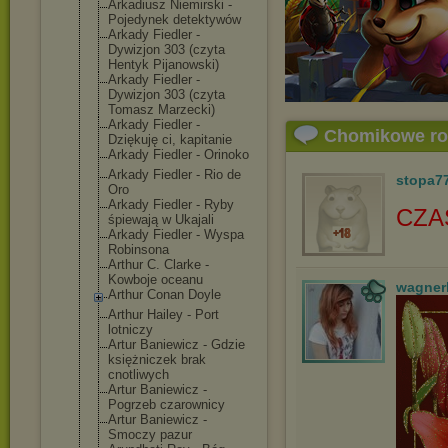
Arkadiusz Niemirski -
Pojedynek detektywów
Arkady Fiedler -
Dywizjon 303 (czyta
Hentyk Pijanowski)
Arkady Fiedler -
Dywizjon 303 (czyta
Tomasz Marzecki)
Arkady Fiedler -
Chomikowe r
Dziękuję ci, kapitanie
Arkady Fiedler - Orinoko
Arkady Fiedler - Rio de
stopa7
Oro
Arkady Fiedler - Ryby
CZA
śpiewają w Ukajali
Arkady Fiedler - Wyspa
Robinsona
Arthur C. Clarke -
Kowboje oceanu
wagner
Arthur Conan Doyle
Arthur Hailey - Port
lotniczy
Artur Baniewicz - Gdzie
księżniczek brak
cnotliwych
Artur Baniewicz -
Pogrzeb czarownicy
Artur Baniewicz -
Smoczy pazur