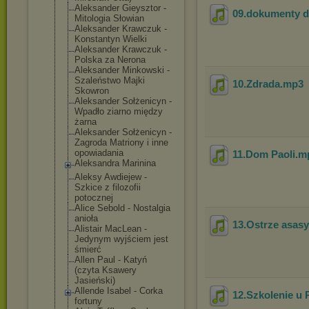
Aleksander Gieysztor -
09.dokumenty dl
Mitologia Słowian
Aleksander Krawczuk -
Konstantyn Wielki
Aleksander Krawczuk -
Polska za Nerona
Aleksander Minkowski -
Szaleństwo Majki
10.Zdrada
.mp3
Skowron
Aleksander Sołżenicyn -
Wpadło ziarno między
żarna
Aleksander Sołżenicyn -
Zagroda Matriony i inne
opowiadania
11.Dom Paoli
.m
Aleksandra Marinina
Aleksy Awdiejew -
Szkice z filozofii
potocznej
Alice Sebold - Nostalgia
anioła
13.Ostrze asas
Alistair MacLean -
Jedynym wyjściem jest
śmierć
Allen Paul - Katyń
(czyta Ksawery
Jasieński)
Allende Isabel - Corka
12.Szkolenie u 
fortuny