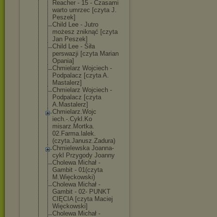
Reacher - 15 - Czasami
warto umrzec [czyta J.
Peszek]
Child Lee - Jutro
możesz zniknąć [czyta
Jan Peszek]
Child Lee - Siła
perswazji [czyta Marian
Opania]
Chmielarz Wojciech -
Podpalacz [czyta A.
Mastalerz]
Chmielarz Wojciech -
Podpalacz [czyta
A.Mastalerz]
Chmielarz.Wojc
iech.-.Cykl.Ko
misarz.Mortka.
02.Farma.lalek
.
(czyta.Janusz
.Zadura)
Chmielewska Joanna-
cykl Przygody Joanny
Cholewa Michał -
Gambit - 01(czyta
M.Więckowski)
Cholewa Michał -
Gambit - 02- PUNKT
CIĘCIA [czyta Maciej
Więckowski]
Cholewa Michał -