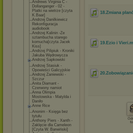
Andrews Virginia C -
Dollanganger - 02 -
Platki na wietrze [czyta
18.Zmiana plan
K.Baar]
Andrzej Danilkiewicz
Rekonfiguracja
audiobook
Andrzej Kalinin -Ze
sztambucha starego
komucha[czyta Jacek
19.Ezio i Vieri
.
Kiss]
Andrzej Pilipiuk - Kroniki
Jakuba Wędrowycza
Andrzej Sapkowski
Andrzej Stasiuk -
Opowieści Galicyjskie
20.Zobowiązani
Andrzej Zaniewski -
Szczur
Anita Diamant -
Czerwony namiot
Anna Olimpia
Mostowska - Matylda i
Daniło
Anne Rice
Anonim - Księga bez
tytułu
Odt
Anthony Piers - Xanth -
fo
Zaklęcie dla Cameleon
[Czyta W. Barwiński]