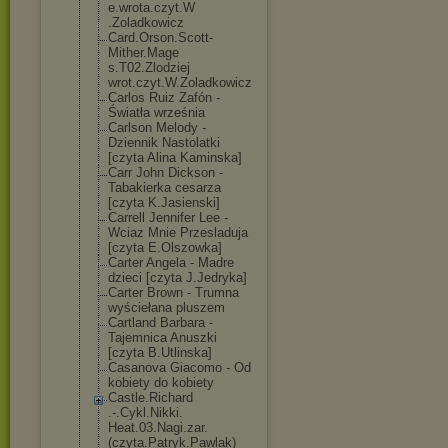
e.wrota.czyt.W
.Zoladkowicz
Card.Orson.Sco
tt-
Mither.Mage
s.T02.Zlodziej
wrot.czyt.W.Zo
ladkowicz
Carlos Ruiz Zafón -
Światła września
Carlson Melody -
Dziennik Nastolatki
[czyta Alina Kaminska]
Carr John Dickson -
Tabakierka cesarza
[czyta K.Jasienski]
Carrell Jennifer Lee -
Wciaz Mnie Przesladuja
[czyta E.Olszowka]
Carter Angela - Madre
dzieci [czyta J.Jedryka]
Carter Brown - Trumna
wyściełana pluszem
Cartland Barbara -
Tajemnica Anuszki
[czyta B.Utlinska]
Casanova Giacomo - Od
kobiety do kobiety
Castle.Richard
.-.Cykl.Nikki.
Heat.03.Nagi.z
ar.
(czyta.Patr
yk.Pawlak)