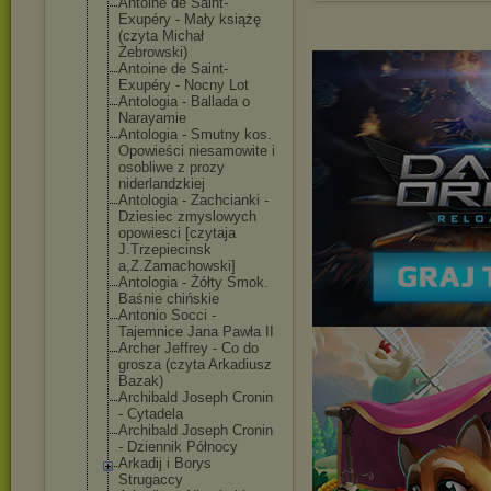
Antoine de Saint-
Exupéry - Mały książę
(czyta Michał
Żebrowski)
Antoine de Saint-
Exupéry - Nocny Lot
Antologia - Ballada o
Narayamie
Antologia - Smutny kos.
Opowieści niesamowite i
osobliwe z prozy
niderlandzkiej
Antologia - Zachcianki -
Dziesiec zmyslowych
opowiesci [czytaja
J.Trzepiecinsk
a,Z.Zamachowsk
i]
Antologia - Żółty Smok.
Baśnie chińskie
Antonio Socci -
Tajemnice Jana Pawła II
Archer Jeffrey - Co do
grosza (czyta Arkadiusz
Bazak)
Archibald Joseph Cronin
- Cytadela
Archibald Joseph Cronin
- Dziennik Północy
Arkadij i Borys
Strugaccy