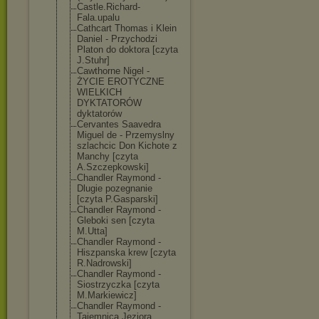
Castle.Richard
-
Fala.upalu
Cathcart Thomas i Klein
Daniel - Przychodzi
Platon do doktora [czyta
J.Stuhr]
Cawthorne Nigel -
ŻYCIE EROTYCZNE
WIELKICH
DYKTATORÓW
dyktatorów
Cervantes Saavedra
Miguel de - Przemyslny
szlachcic Don Kichote z
Manchy [czyta
A.Szczepkowski
]
Chandler Raymond -
Dlugie pozegnanie
[czyta P.Gasparski]
Chandler Raymond -
Gleboki sen [czyta
M.Utta]
Chandler Raymond -
Hiszpanska krew [czyta
R.Nadrowski]
Chandler Raymond -
Siostrzyczka [czyta
M.Markiewicz]
Chandler Raymond -
Tajemnica Jeziora