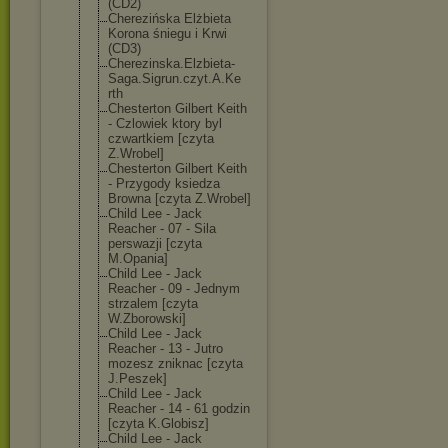
(CD2)
Cherezińska Elżbieta
Korona śniegu i Krwi
(CD3)
Cherezinska.El
zbieta-
Saga.Si
grun.czyt.A.Ke
rth
Chesterton Gilbert Keith
- Czlowiek ktory byl
czwartkiem [czyta
Z.Wrobel]
Chesterton Gilbert Keith
- Przygody ksiedza
Browna [czyta Z.Wrobel]
Child Lee - Jack
Reacher - 07 - Sila
perswazji [czyta
M.Opania]
Child Lee - Jack
Reacher - 09 - Jednym
strzalem [czyta
W.Zborowski]
Child Lee - Jack
Reacher - 13 - Jutro
mozesz zniknac [czyta
J.Peszek]
Child Lee - Jack
Reacher - 14 - 61 godzin
[czyta K.Globisz]
Child Lee - Jack