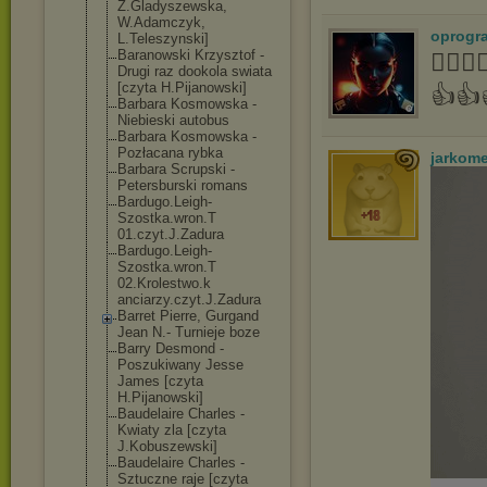
Z.Gladyszewska
,
W.Adamczyk,
oprogr
L.Teleszynski]
Baranowski Krzysztof -
👍🏻
Drugi raz dookola swiata
[czyta H.Pijanowski]
👍👍
Barbara Kosmowska -
Niebieski autobus
Barbara Kosmowska -
Pozłacana rybka
jarkom
Barbara Scrupski -
Petersburski romans
Bardugo.Leigh-
Szostka.wron.T
01.czyt.J.Zadu
ra
Bardugo.Leigh-
Szostka.wron.T
02.Krolestwo.k
anciarzy.czyt.
J.Zadura
Barret Pierre, Gurgand
Jean N.- Turnieje boze
Barry Desmond -
Poszukiwany Jesse
James [czyta
H.Pijanowski]
Baudelaire Charles -
Kwiaty zla [czyta
J.Kobuszewski]
Baudelaire Charles -
Sztuczne raje [czyta