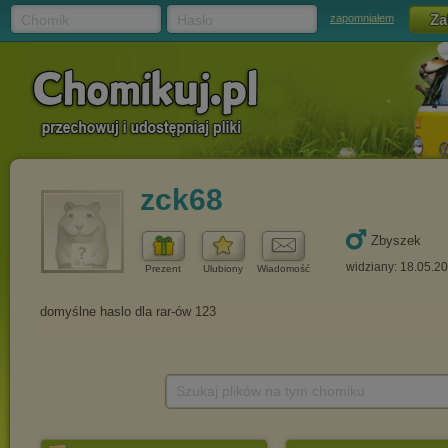
Chomik
Hasło
zapomniałem
zck68
Zbyszek
widziany: 18.05.2
Prezent
Ulubiony
Wiadomość
Szukaj plików na tym chomiku