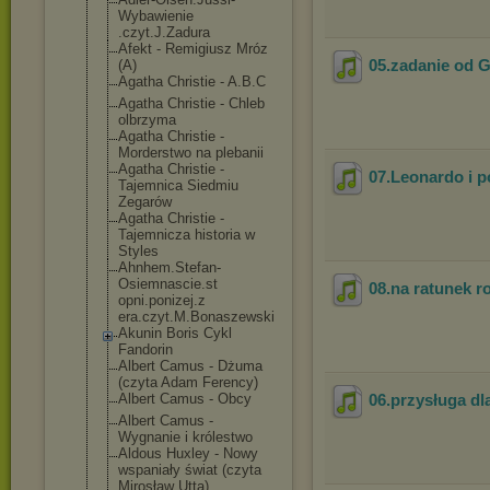
Wybawienie
.czyt.J.Zadura
Afekt - Remigiusz Mróz
05.zadanie od 
(A)
Agatha Christie - A.B.C
Agatha Christie - Chleb
olbrzyma
Agatha Christie -
Morderstwo na plebanii
Agatha Christie -
07.Leonardo i p
Tajemnica Siedmiu
Zegarów
Agatha Christie -
Tajemnicza historia w
Styles
Ahnhem.Stefan-
Osiemnascie.st
08.na ratunek r
opni.ponizej.z
era.czyt.M.Bon
aszewski
Akunin Boris Cykl
Fandorin
Albert Camus - Dżuma
(czyta Adam Ferency)
Albert Camus - Obcy
06.przysługa d
Albert Camus -
Wygnanie i królestwo
Aldous Huxley - Nowy
wspaniały świat (czyta
Mirosław Utta)