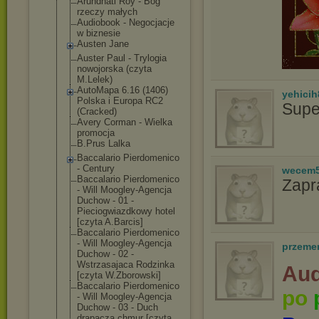
Arundhati Roy - Bóg
rzeczy małych
Audiobook - Negocjacje
w biznesie
Austen Jane
Auster Paul - Trylogia
nowojorska (czyta
M.Lelek)
AutoMapa 6.16 (1406)
yehicih
Polska i Europa RC2
Supe
(Cracked)
Avery Corman - Wielka
promocja
B.Prus Lalka
Baccalario Pierdomenico
- Century
wecem
Baccalario Pierdomenico
Zapr
- Will Moogley-Agencj
a
Duchow - 01 -
Pieciogwiazdko
wy hotel
[czyta A.Barcis]
Baccalario Pierdomenico
- Will Moogley-Agencj
a
przeme
Duchow - 02 -
Wstrzasajaca Rodzinka
Aud
[czyta W.Zborowski]
Baccalario Pierdomenico
po
- Will Moogley-Agencj
a
Duchow - 03 - Duch
drapacza chmur [czyta