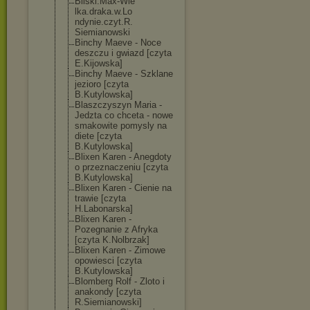
Bilski.Max-Wie
lka.draka.w.Lo
ndynie.czyt.R.
Siemianowski
Binchy Maeve - Noce
deszczu i gwiazd [czyta
E.Kijowska]
Binchy Maeve - Szklane
jezioro [czyta
B.Kutylowska]
Blaszczyszyn Maria -
Jedzta co chceta - nowe
smakowite pomysly na
diete [czyta
B.Kutylowska]
Blixen Karen - Anegdoty
o przeznaczeniu [czyta
B.Kutylowska]
Blixen Karen - Cienie na
trawie [czyta
H.Labonarska]
Blixen Karen -
Pozegnanie z Afryka
[czyta K.Nolbrzak]
Blixen Karen - Zimowe
opowiesci [czyta
B.Kutylowska]
Blomberg Rolf - Zloto i
anakondy [czyta
R.Siemianowski
]