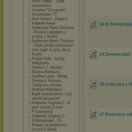
Alvin Toffler - Szok
przyszłości
Amadeo Visconsini -
Amsterdam 77
Ana Veloso - Zapach
kwiatów kawy
16.W Monterigg
Andersen Hans Christian
- Basnie i opowiesci
[czyta J.Stuhr]
Andersen Hans Christian
- Córka króla moczarów i
inne bajki (czyta Jerzy
14.Zemsta
.mp3
Stuhr)
André Gide - Lochy
Watykanu
Andrew J. Hartley -
Maska Atreusza
Andrew Lane - Młody
Sherlock Holmes.
15.Ucieczka z F
Zabójcza chmura
Andrew Matthews -
Bądź przyjacielem i żyj
wśród przyjaciół
Andrews Virginia C - A
jeśli ciernie [czyta
P.Sadowski]
17.Rodzinny se
Andrews Virginia C -
Dollanganger - 01 -
Kwiaty na poddaszu
[czyta K.Baar]