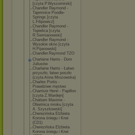
[czyta P.Wyszomirski]
Chandler Raymond -
Tajemnice Poodle-
Springs [czyta
L.Filipowicz]
Chandler Raymond -
Topielica [czyta
R.Siemianowski
]
Chandler Raymond -
Wysokie okno [czyta
H.Pijanowski]
Chandler.Raymo
nd TZO
Charlaine Harris - Dom
Juliusów
Charlaine Harris - Łatwo
przyszło, łatwo poszło
(czyta Anna Mrozowska)
Charles Portis -
Prawdziwe męstwo
Charrisre Henri - Papillon
[czyta Z.Wardejn]
Chattam Maxime -
Obietnica mroku [czyta
A. Szyszkowski]
Cherezińska Elżbieta
Korona śniegu i Krwi
(CD1)
Cherezińska Elżbieta
Korona śniegu i Krwi