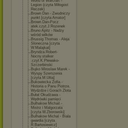
World of Warcraft -
Legion (czyta Miłogost
Reczek)
Brown Dan - Zwodniczy
punkt [czyta Amator]
Brown.Dan-Pocz
atek.czyt.J.Ro
zenek
Bruno Apitz - Nadzy
wśród wilków
Brussig Thomas - Aleja
Sloneczna [czyta
W.Malajkat]
Bryndza.Robert
-
Nocny.stalker
.czyt.K.Plewak
o-
Szczerbinski
Bujko Miroslaw Marek -
Wyspy Szerszenia
[czyta M.Utta]
Bukowiecka Zofia -
Historia o Panu Piotrze,
Wydzdze i Gorach Zlota
Bułat Okudżawa -
Wędrówki pamięci
Bulhakow Michail -
Mistrz i Malgorzata
[czyta W.Zborowski]
Bulhakow Michal - Biala
gwardia [czyta
R.Bartosiewicz
]