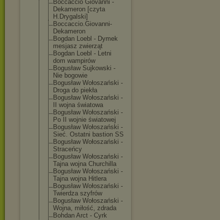
Boccaccio Giovanni -
Dekameron [czyta
H.Drygalski]
Boccaccio.Giov
anni-
Dekameron
Bogdan Loebl - Dymek
mesjasz zwierząt
Bogdan Loebl - Letni
dom wampirów
Bogusław Sujkowski -
Nie bogowie
Bogusław Wołoszański -
Droga do piekła
Bogusław Wołoszański -
II wojna światowa
Bogusław Wołoszański -
Po II wojnie światowej
Bogusław Wołoszański -
Sieć. Ostatni bastion SS
Bogusław Wołoszański -
Straceńcy
Bogusław Wołoszański -
Tajna wojna Churchilla
Bogusław Wołoszański -
Tajna wojna Hitlera
Bogusław Wołoszański -
Twierdza szyfrów
Bogusław Wołoszański -
Wojna, miłość, zdrada
Bohdan Arct - Cyrk