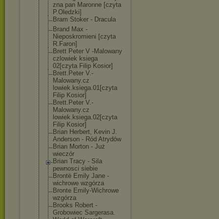
zna pan Maronne [czyta
P.Oledzki]
Bram Stoker - Dracula
Brand Max -
Nieposkromieni [czyta
R.Faron]
Brett Peter V -Malowany
czlowiek ksiega
02[czyta Filip Kosior]
Brett.Peter V.-
Malowany.cz
lowiek.ksiega.
01[czyta
Filip Kosior]
Brett.Peter V.-
Malowany.cz
lowiek.ksiega.
02[czyta
Filip Kosior]
Brian Herbert, Kevin J.
Anderson - Ród Atrydów
Brian Morton - Już
wieczór
Brian Tracy - Sila
pewnosci siebie
Brontë Emily Jane -
wichrowe wzgórza
Bronte Emily-Wichrowe
wzgórza
Brooks Robert -
Grobowiec Sargerasa.