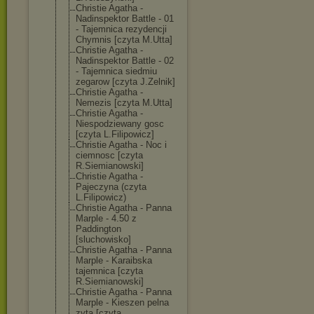
Christie Agatha -
Nadinspektor Battle - 01
- Tajemnica rezydencji
Chymnis [czyta M.Utta]
Christie Agatha -
Nadinspektor Battle - 02
- Tajemnica siedmiu
zegarow [czyta J.Zelnik]
Christie Agatha -
Nemezis [czyta M.Utta]
Christie Agatha -
Niespodziewany gosc
[czyta L.Filipowicz]
Christie Agatha - Noc i
ciemnosc [czyta
R.Siemianowski
]
Christie Agatha -
Pajeczyna (czyta
L.Filipowicz)
Christie Agatha - Panna
Marple - 4.50 z
Paddington
[sluchowisko]
Christie Agatha - Panna
Marple - Karaibska
tajemnica [czyta
R.Siemianowski
]
Christie Agatha - Panna
Marple - Kieszen pelna
zyta [czyta