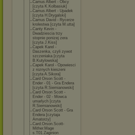
Camus Albert - Obcy
[czyta K.Kolbasiuk]
Camus Albert - Upadek
[czyta H.Drygalski]
Camus David - Rycerze
krolestwa [czyta M.utta]
Canty Kevin -
Dwadziescia trzy
stopnie ponizej zera
[czyta J.Kiss]
Capek Karel -
Daszenka, czyli zywot
szczeniaka [czyta
B.Kutylowska]
Capek Karol - Opowiesci
z roznych kieszeni
[czyta A.Sikora]
Card Orson Scott -
Ender - 01 - Gra Endera
[czyta R.Siemianowski
]
Card Orson Scott -
Ender - 02 - Mowca
umarlych [czyta
R.Siemianowski
]
Card Orson Scott - Gra
Endera [czytaja
Amatorzy]
Card.Orson.Sco
tt-
Mither.Mage
s.T01.Zaginion