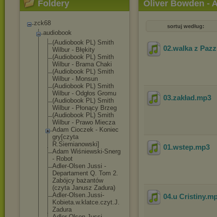
Foldery
Oliver Bowden - 
zck68
sortuj według:
audiobook
(Audiobook PL) Smith
02.walka z Paz
Wilbur - Błękity
(Audiobook PL) Smith
Wilbur - Brama Chaki
(Audiobook PL) Smith
Wilbur - Monsun
(Audiobook PL) Smith
Wilbur - Odgłos Gromu
03.zakład
.mp3
(Audiobook PL) Smith
Wilbur - Płonący Brzeg
(Audiobook PL) Smith
Wilbur - Prawo Miecza
Adam Cioczek - Koniec
gry[czyta
R.Siemianowski
]
01.wstep
.mp3
Adam Wiśniewski-Sne
rg
- Robot
Adler-Olsen Jussi -
Departament Q. Tom 2.
Zabójcy bażantów
(czyta Janusz Zadura)
Adler-Olsen.Ju
ssi-
04.u Cristiny
.m
Kobieta.w.
klatce.czyt.J.
Zadura
Adler-Olsen.Ju
ssi-