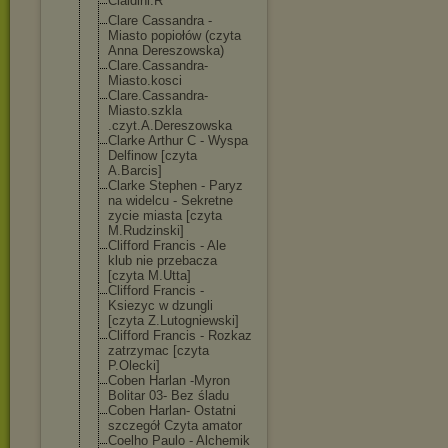
Cialdini.R
Clare Cassandra -
Miasto popiołów (czyta
Anna Dereszowska)
Clare.Cassandr
a-
Miasto.kosci
Clare.Cassandr
a-
Miasto.szkla
.czyt.A.Deresz
owska
Clarke Arthur C - Wyspa
Delfinow [czyta
A.Barcis]
Clarke Stephen - Paryz
na widelcu - Sekretne
zycie miasta [czyta
M.Rudzinski]
Clifford Francis - Ale
klub nie przebacza
[czyta M.Utta]
Clifford Francis -
Ksiezyc w dzungli
[czyta Z.Lutogniewski
]
Clifford Francis - Rozkaz
zatrzymac [czyta
P.Olecki]
Coben Harlan -Myron
Bolitar 03- Bez śladu
Coben Harlan- Ostatni
szczegół Czyta amator
Coelho Paulo - Alchemik