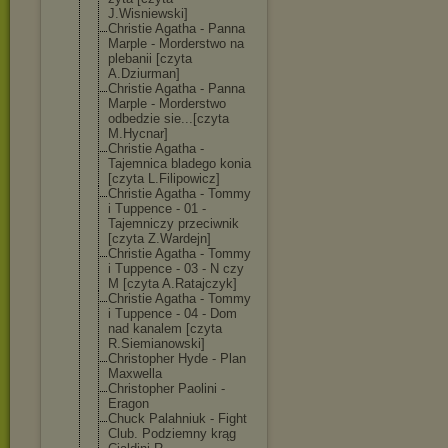
J.Wisniewski]
Christie Agatha - Panna
Marple - Morderstwo na
plebanii [czyta
A.Dziurman]
Christie Agatha - Panna
Marple - Morderstwo
odbedzie sie...[czyta
M.Hycnar]
Christie Agatha -
Tajemnica bladego konia
[czyta L.Filipowicz]
Christie Agatha - Tommy
i Tuppence - 01 -
Tajemniczy przeciwnik
[czyta Z.Wardejn]
Christie Agatha - Tommy
i Tuppence - 03 - N czy
M [czyta A.Ratajczyk]
Christie Agatha - Tommy
i Tuppence - 04 - Dom
nad kanalem [czyta
R.Siemianowski
]
Christopher Hyde - Plan
Maxwella
Christopher Paolini -
Eragon
Chuck Palahniuk - Fight
Club. Podziemny krąg