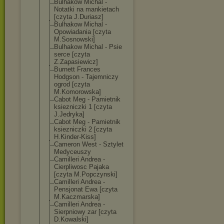
Bulhakow Michal -
Notatki na mankietach
[czyta J.Duriasz]
Bulhakow Michal -
Opowiadania [czyta
M.Sosnowski]
Bulhakow Michal - Psie
serce [czyta
Z.Zapasiewicz]
Burnett Frances
Hodgson - Tajemniczy
ogrod [czyta
M.Komorowska]
Cabot Meg - Pamietnik
ksiezniczki 1 [czyta
J.Jedryka]
Cabot Meg - Pamietnik
ksiezniczki 2 [czyta
H.Kinder-Kiss]
Cameron West - Sztylet
Medyceuszy
Camilleri Andrea -
Cierpliwosc Pajaka
[czyta M.Popczynski]
Camilleri Andrea -
Pensjonat Ewa [czyta
M.Kaczmarska]
Camilleri Andrea -
Sierpniowy zar [czyta
D.Kowalski]