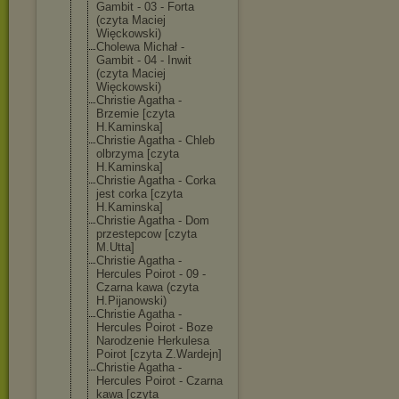
Gambit - 03 - Forta
(czyta Maciej
Więckowski)
Cholewa Michał -
Gambit - 04 - Inwit
(czyta Maciej
Więckowski)
Christie Agatha -
Brzemie [czyta
H.Kaminska]
Christie Agatha - Chleb
olbrzyma [czyta
H.Kaminska]
Christie Agatha - Corka
jest corka [czyta
H.Kaminska]
Christie Agatha - Dom
przestepcow [czyta
M.Utta]
Christie Agatha -
Hercules Poirot - 09 -
Czarna kawa (czyta
H.Pijanowski)
Christie Agatha -
Hercules Poirot - Boze
Narodzenie Herkulesa
Poirot [czyta Z.Wardejn]
Christie Agatha -
Hercules Poirot - Czarna
kawa [czyta