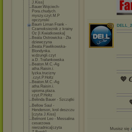
J.Kiss]
Bauer.Wojciech
-
Pora.chudych.
myszy.czyt.M.P
opczynski
Baum Liman Frank -
DELL_2
Czarnoksieznik z krainy
Oz [I.Kwiatkowska
]
Beata Ostrowicka - Zła
dziewczyna
Beata.Pawlikow
ska-
Blondynka.
w.dzungli.czyt
a.D..Trafankow
ska
Beaton.M.C.-Ag
atha.Raisin.i.
lyzka.trucizny
.czyt.P.Holtz
💖 𝑮
Beaton.M.C.-Ag
atha.Raisin.i.
upiorna.plaza.
czyt.P.Holtz
Belinda Bauer - Szczątki

Bellow Saul -
Henderson, krol deszczu
[czyta J.Kiss]
Belmont Leo - Messalina
cesarzowa
nierzadnica[cz
yta
Musisz się
Z.Borek]