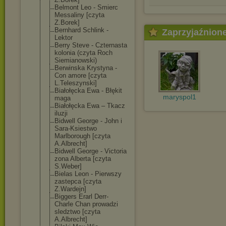
Belmont Leo - Smierc
Messaliny [czyta
Z.Borek]
Bernhard Schlink -
Zaprzyjaźnion
Lektor
Berry Steve - Czternasta
kolonia (czyta Roch
Siemianowski)
Berwinska Krystyna -
Con amore [czyta
L.Teleszynski]
Białołęcka Ewa - Błękit
maryspol1
maga
Białołęcka Ewa – Tkacz
iluzji
Bidwell George - John i
Sara-Ksiestwo
Marlborough [czyta
A.Albrecht]
Bidwell George - Victoria
zona Alberta [czyta
S.Weber]
Bielas Leon - Pierwszy
zastepca [czyta
Z.Wardejn]
Biggers Erarl Derr-
Charle Chan prowadzi
sledztwo [czyta
A.Albrecht]