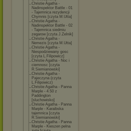
Christie Agatha -
Nadinspektor Battle - 01
- Tajemnica rezydencji
Chymnis [czyta M.Utta]
Christie Agatha -
Nadinspektor Battle - 02
- Tajemnica siedmiu
zegarow [czyta J.Zelnik]
Christie Agatha -
Nemezis [czyta M.Utta]
Christie Agatha -
Niespodziewany gosc
[czyta L.Filipowicz]
Christie Agatha - Noc i
ciemnosc [czyta
R.Siemianowski
]
Christie Agatha -
Pajeczyna (czyta
L.Filipowicz)
Christie Agatha - Panna
Marple - 4.50 z
Paddington
[sluchowisko]
Christie Agatha - Panna
Marple - Karaibska
tajemnica [czyta
R.Siemianowski
]
Christie Agatha - Panna
Marple - Kieszen pelna
zyta [czyta