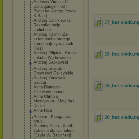
Andrews Virginia C -
Dollanganger - 02 -
Platki na wietrze [czyta
K.Baar]
Andrzej Danilkiewicz
17_bez sladu
.m
Rekonfiguracja
audiobook
Andrzej Kalinin -Ze
sztambucha starego
komucha[czyta Jacek
Kiss]
Andrzej Pilipiuk - Kroniki
18_bez sladu
.m
Jakuba Wędrowycza
Andrzej Sapkowski
Andrzej Stasiuk -
Opowieści Galicyjskie
Andrzej Zaniewski -
Szczur
19_bez sladu
.m
Anita Diamant -
Czerwony namiot
Anna Olimpia
Mostowska - Matylda i
Daniło
Anne Rice
Anonim - Księga bez
20_bez sladu
.m
tytułu
Anthony Piers - Xanth -
Zaklęcie dla Cameleon
[Czyta W. Barwiński]