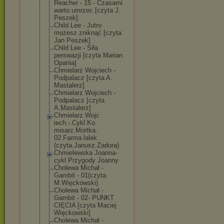
Reacher - 15 - Czasami
warto umrzec [czyta J.
Peszek]
Child Lee - Jutro
możesz zniknąć [czyta
Jan Peszek]
Child Lee - Siła
perswazji [czyta Marian
Opania]
Chmielarz Wojciech -
Podpalacz [czyta A.
Mastalerz]
Chmielarz Wojciech -
Podpalacz [czyta
A.Mastalerz]
Chmielarz.Wojc
iech.-.Cykl.Ko
misarz.Mortka.
02.Farma.lalek
.
(czyta.Janusz
.Zadura)
Chmielewska Joanna-
cykl Przygody Joanny
Cholewa Michał -
Gambit - 01(czyta
M.Więckowski)
Cholewa Michał -
Gambit - 02- PUNKT
CIĘCIA [czyta Maciej
Więckowski]
Cholewa Michał -