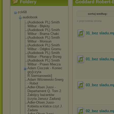
Foldery
Goddard Robert-B
zck68
sortuj według:
audiobook
« poprzednia strona
(Audiobook PL) Smith
Wilbur - Błękity
(Audiobook PL) Smith
31_bez sladu
.m
Wilbur - Brama Chaki
(Audiobook PL) Smith
Wilbur - Monsun
(Audiobook PL) Smith
Wilbur - Odgłos Gromu
(Audiobook PL) Smith
Wilbur - Płonący Brzeg
01_bez sladu
.m
(Audiobook PL) Smith
Wilbur - Prawo Miecza
Adam Cioczek - Koniec
gry[czyta
R.Siemianowski
]
Adam Wiśniewski-Sne
rg
- Robot
03_bez sladu
.m
Adler-Olsen Jussi -
Departament Q. Tom 2.
Zabójcy bażantów
(czyta Janusz Zadura)
Adler-Olsen.Ju
ssi-
Kobieta.w.
klatce.czyt.J.
Zadura
02_bez sladu
.m
Adler-Olsen.Ju
ssi-