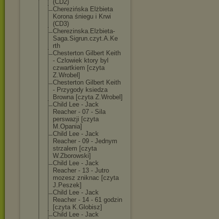
(CD2)
Cherezińska Elżbieta
Korona śniegu i Krwi
(CD3)
Cherezinska.El
zbieta-
Saga.Si
grun.czyt.A.Ke
rth
Chesterton Gilbert Keith
- Czlowiek ktory byl
czwartkiem [czyta
Z.Wrobel]
Chesterton Gilbert Keith
- Przygody ksiedza
Browna [czyta Z.Wrobel]
Child Lee - Jack
Reacher - 07 - Sila
perswazji [czyta
M.Opania]
Child Lee - Jack
Reacher - 09 - Jednym
strzalem [czyta
W.Zborowski]
Child Lee - Jack
Reacher - 13 - Jutro
mozesz zniknac [czyta
J.Peszek]
Child Lee - Jack
Reacher - 14 - 61 godzin
[czyta K.Globisz]
Child Lee - Jack