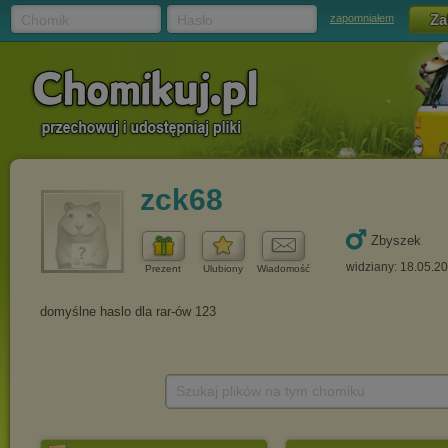
Chomik
Hasło
zapomniałem
zck68
Zbyszek
widziany: 18.05.2
Prezent
Ulubiony
Wiadomość
Szukaj plików na tym chomiku