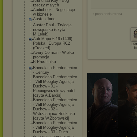
Arundhati Roy - Bóg
rzeczy małych
Audiobook - Negocjacje
w biznesie
« poprzednia strona
Austen Jane
Auster Paul - Trylogia
nowojorska (czyta
M.Lelek)
AutoMapa 6.16 (1406)
Polska i Europa RC2
Odt
(Cracked)
fo
Avery Corman - Wielka
promocja
B.Prus Lalka
Baccalario Pierdomenico
- Century
Baccalario Pierdomenico
- Will Moogley-Agencj
a
Duchow - 01 -
Pieciogwiazdko
wy hotel
[czyta A.Barcis]
Baccalario Pierdomenico
- Will Moogley-Agencj
a
Duchow - 02 -
Wstrzasajaca Rodzinka
[czyta W.Zborowski]
Baccalario Pierdomenico
- Will Moogley-Agencj
a
Duchow - 03 - Duch
drapacza chmur [czyta