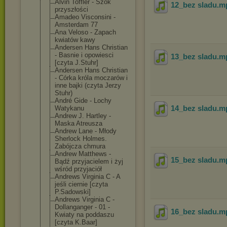
Alvin Toffler - Szok
12_bez sladu
.m
przyszłości
Amadeo Visconsini -
Amsterdam 77
Ana Veloso - Zapach
kwiatów kawy
Andersen Hans Christian
- Basnie i opowiesci
13_bez sladu
.m
[czyta J.Stuhr]
Andersen Hans Christian
- Córka króla moczarów i
inne bajki (czyta Jerzy
Stuhr)
André Gide - Lochy
14_bez sladu
.m
Watykanu
Andrew J. Hartley -
Maska Atreusza
Andrew Lane - Młody
Sherlock Holmes.
Zabójcza chmura
Andrew Matthews -
15_bez sladu
.m
Bądź przyjacielem i żyj
wśród przyjaciół
Andrews Virginia C - A
jeśli ciernie [czyta
P.Sadowski]
Andrews Virginia C -
Dollanganger - 01 -
16_bez sladu
.m
Kwiaty na poddaszu
[czyta K.Baar]