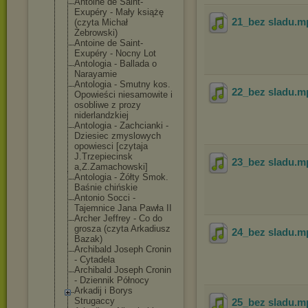
Antoine de Saint-
Exupéry - Mały książę
21_bez sladu
.m
(czyta Michał
Żebrowski)
Antoine de Saint-
Exupéry - Nocny Lot
Antologia - Ballada o
Narayamie
Antologia - Smutny kos.
22_bez sladu
.m
Opowieści niesamowite i
osobliwe z prozy
niderlandzkiej
Antologia - Zachcianki -
Dziesiec zmyslowych
opowiesci [czytaja
J.Trzepiecinsk
23_bez sladu
.m
a,Z.Zamachowsk
i]
Antologia - Żółty Smok.
Baśnie chińskie
Antonio Socci -
Tajemnice Jana Pawła II
Archer Jeffrey - Co do
grosza (czyta Arkadiusz
24_bez sladu
.m
Bazak)
Archibald Joseph Cronin
- Cytadela
Archibald Joseph Cronin
- Dziennik Północy
Arkadij i Borys
Strugaccy
25_bez sladu
.m