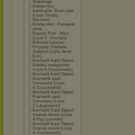
Skalskiego
Bohdan Arct -
Kamikadze. Boski wiatr
(czyta Tomasz
Marzecki)
Bohdan Arct - Pamiętnik
pilota
Bojarski Piotr - Mecz
[czyta K. Gosztyla]
Bolesław Leśmian -
Przygody Sindbada
Żeglarza (czyta Jacek
Kiss)
Borchardt Karol Olgierd -
Kolebka nawigatorow
(czyta A.Szyszkowski)
Borchardt Karol Olgierd -
Krazownik spod
Somosierry [czyta
A.Szyszkowski]
Borchardt Karol Olgierd -
Krazownik spod
Somosierry [czyta
Z.Lutogniewski
]
Borchardt Karol Olgierd -
Szaman Morski [czyta
A.Piszczatowsk
i]
Borchardt Karol Olgierd -
Szaman morski [czyta
A.Szyszkowski]