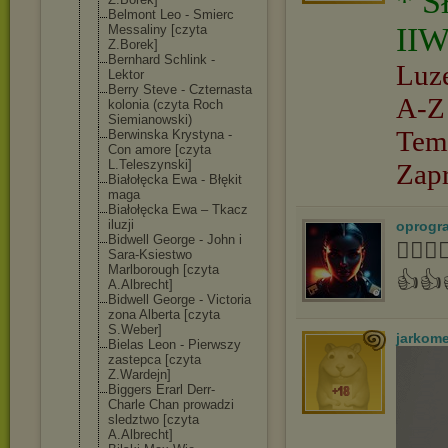
* S
Belmont Leo - Smierc
IIW
Messaliny [czyta
Z.Borek]
Bernhard Schlink -
Luz
Lektor
Berry Steve - Czternasta
A-Z
kolonia (czyta Roch
Siemianowski)
Tem
Berwinska Krystyna -
Con amore [czyta
L.Teleszynski]
Zap
Białołęcka Ewa - Błękit
maga
Białołęcka Ewa – Tkacz
iluzji
oprogr
Bidwell George - John i
👍🏻
Sara-Ksiestwo
Marlborough [czyta
👍👍
A.Albrecht]
Bidwell George - Victoria
zona Alberta [czyta
S.Weber]
jarkom
Bielas Leon - Pierwszy
zastepca [czyta
Z.Wardejn]
Biggers Erarl Derr-
Charle Chan prowadzi
sledztwo [czyta
A.Albrecht]