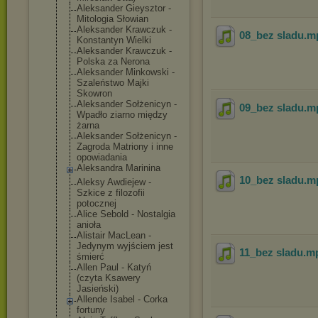
Aleksander Gieysztor -
Mitologia Słowian
Aleksander Krawczuk -
08_bez sladu
.m
Konstantyn Wielki
Aleksander Krawczuk -
Polska za Nerona
Aleksander Minkowski -
Szaleństwo Majki
Skowron
Aleksander Sołżenicyn -
09_bez sladu
.m
Wpadło ziarno między
żarna
Aleksander Sołżenicyn -
Zagroda Matriony i inne
opowiadania
Aleksandra Marinina
10_bez sladu
.m
Aleksy Awdiejew -
Szkice z filozofii
potocznej
Alice Sebold - Nostalgia
anioła
Alistair MacLean -
Jedynym wyjściem jest
11_bez sladu
.m
śmierć
Allen Paul - Katyń
(czyta Ksawery
Jasieński)
Allende Isabel - Corka
fortuny