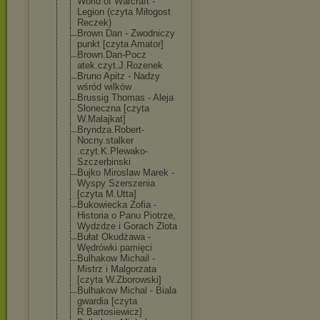
World of Warcraft -
Legion (czyta Miłogost
Reczek)
Brown Dan - Zwodniczy
punkt [czyta Amator]
Brown.Dan-Pocz
atek.czyt.J.Ro
zenek
Bruno Apitz - Nadzy
wśród wilków
Brussig Thomas - Aleja
Sloneczna [czyta
W.Malajkat]
Bryndza.Robert
-
Nocny.stalker
.czyt.K.Plewak
o-
Szczerbinski
Bujko Miroslaw Marek -
Wyspy Szerszenia
[czyta M.Utta]
Bukowiecka Zofia -
Historia o Panu Piotrze,
Wydzdze i Gorach Zlota
Bułat Okudżawa -
Wędrówki pamięci
Bulhakow Michail -
Mistrz i Malgorzata
[czyta W.Zborowski]
Bulhakow Michal - Biala
gwardia [czyta
R.Bartosiewicz
]