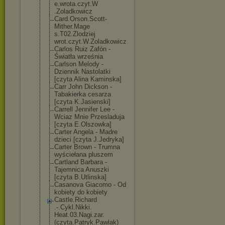
e.wrota.czyt.W
.Zoladkowicz
Card.Orson.Sco
tt-
Mither.Mage
s.T02.Zlodziej
wrot.czyt.W.Zo
ladkowicz
Carlos Ruiz Zafón -
Światła września
Carlson Melody -
Dziennik Nastolatki
[czyta Alina Kaminska]
Carr John Dickson -
Tabakierka cesarza
[czyta K.Jasienski]
Carrell Jennifer Lee -
Wciaz Mnie Przesladuja
[czyta E.Olszowka]
Carter Angela - Madre
dzieci [czyta J.Jedryka]
Carter Brown - Trumna
wyściełana pluszem
Cartland Barbara -
Tajemnica Anuszki
[czyta B.Utlinska]
Casanova Giacomo - Od
kobiety do kobiety
Castle.Richard
.-.Cykl.Nikki.
Heat.03.Nagi.z
ar.
(czyta.Patr
yk.Pawlak)