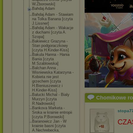
W.Zborowski]
Bahdaj Adam
Bahdaj Adam - Stawiam
na Tolka Banana [czyta
J.Lissner]
Bahdaj Adam - Wakacje
z duchami [czyta A.
Szopa]
Bakiewicz Grazyna -
Stan podgoraczkowy
[czyta H.Kinder-Kiss]
Bakula Hanna - Hania
Bania [czyta
M.Szablowska]
Balchan Anna ,
Wisniewska Katarzyna -
Kobieta nie jest
grzechem [czyta
H.Bieniuszewic
z i
H.Kinder-Kiss]
Balucki Michal - Bialy
Chomikowe r
Murzyn [czyta
R.Nadrowski]
Bankova Marketa -
stopa7
Sroka w krainie entropii
[czyta P.Borowski]
CZA
Baranowicz Jan - W
krainie basni [czyta
A.Nechrebecka,