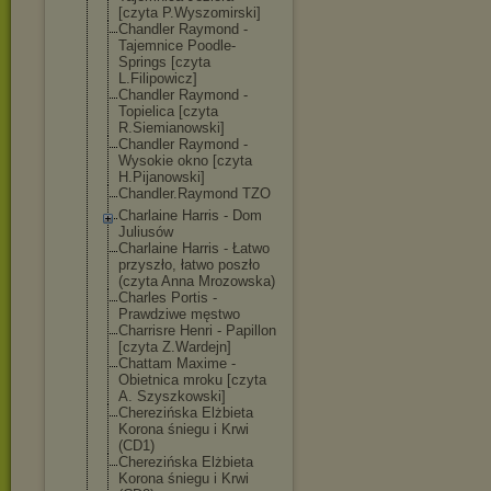
[czyta P.Wyszomirski]
Chandler Raymond -
Tajemnice Poodle-
Springs [czyta
L.Filipowicz]
Chandler Raymond -
Topielica [czyta
R.Siemianowski
]
Chandler Raymond -
Wysokie okno [czyta
H.Pijanowski]
Chandler.Raymo
nd TZO
Charlaine Harris - Dom
Juliusów
Charlaine Harris - Łatwo
przyszło, łatwo poszło
(czyta Anna Mrozowska)
Charles Portis -
Prawdziwe męstwo
Charrisre Henri - Papillon
[czyta Z.Wardejn]
Chattam Maxime -
Obietnica mroku [czyta
A. Szyszkowski]
Cherezińska Elżbieta
Korona śniegu i Krwi
(CD1)
Cherezińska Elżbieta
Korona śniegu i Krwi