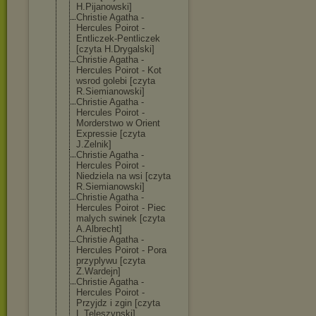
H.Pijanowski]
Christie Agatha -
Hercules Poirot -
Entliczek-Pent
liczek
[czyta H.Drygalski]
Christie Agatha -
Hercules Poirot - Kot
wsrod golebi [czyta
R.Siemianowski
]
Christie Agatha -
Hercules Poirot -
Morderstwo w Orient
Expressie [czyta
J.Zelnik]
Christie Agatha -
Hercules Poirot -
Niedziela na wsi [czyta
R.Siemianowski
]
Christie Agatha -
Hercules Poirot - Piec
malych swinek [czyta
A.Albrecht]
Christie Agatha -
Hercules Poirot - Pora
przyplywu [czyta
Z.Wardejn]
Christie Agatha -
Hercules Poirot -
Przyjdz i zgin [czyta
L.Teleszynski]