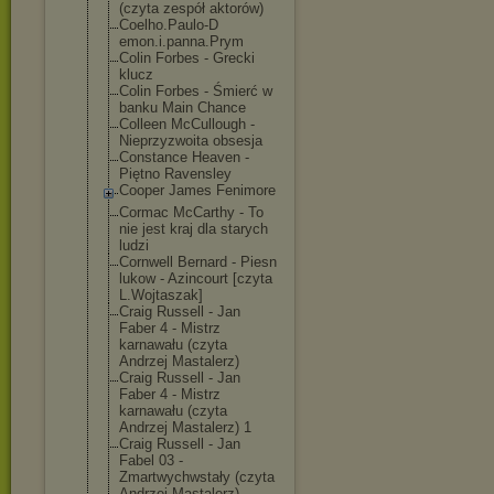
(czyta zespół aktorów)
Coelho.Paulo-D
emon.i.panna.P
rym
Colin Forbes - Grecki
klucz
Colin Forbes - Śmierć w
banku Main Chance
Colleen McCullough -
Nieprzyzwoita obsesja
Constance Heaven -
Piętno Ravensley
Cooper James Fenimore
Cormac McCarthy - To
nie jest kraj dla starych
ludzi
Cornwell Bernard - Piesn
lukow - Azincourt [czyta
L.Wojtaszak]
Craig Russell - Jan
Faber 4 - Mistrz
karnawału (czyta
Andrzej Mastalerz)
Craig Russell - Jan
Faber 4 - Mistrz
karnawału (czyta
Andrzej Mastalerz) 1
Craig Russell - Jan
Fabel 03 -
Zmartwychwstał
y (czyta
Andrzej Mastalerz)