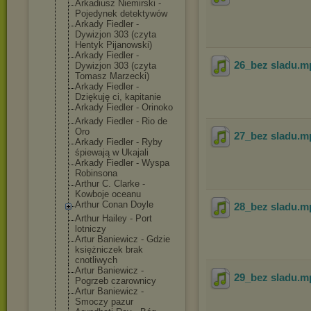
Arkadiusz Niemirski -
Pojedynek detektywów
Arkady Fiedler -
Dywizjon 303 (czyta
Hentyk Pijanowski)
Arkady Fiedler -
26_bez sladu
.m
Dywizjon 303 (czyta
Tomasz Marzecki)
Arkady Fiedler -
Dziękuję ci, kapitanie
Arkady Fiedler - Orinoko
Arkady Fiedler - Rio de
Oro
27_bez sladu
.m
Arkady Fiedler - Ryby
śpiewają w Ukajali
Arkady Fiedler - Wyspa
Robinsona
Arthur C. Clarke -
Kowboje oceanu
Arthur Conan Doyle
28_bez sladu
.m
Arthur Hailey - Port
lotniczy
Artur Baniewicz - Gdzie
księżniczek brak
cnotliwych
Artur Baniewicz -
29_bez sladu
.m
Pogrzeb czarownicy
Artur Baniewicz -
Smoczy pazur