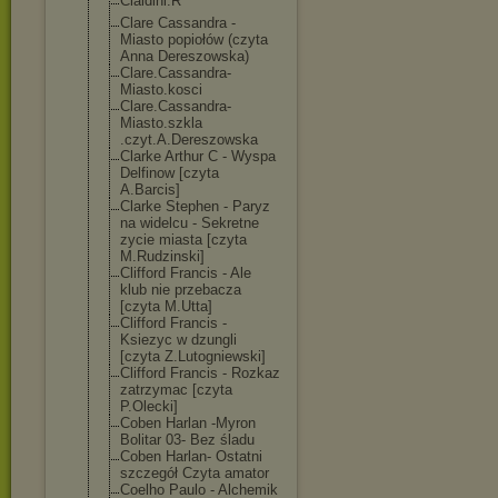
Cialdini.R
Clare Cassandra -
Miasto popiołów (czyta
Anna Dereszowska)
Clare.Cassandr
a-
Miasto.kosci
Clare.Cassandr
a-
Miasto.szkla
.czyt.A.Deresz
owska
Clarke Arthur C - Wyspa
Delfinow [czyta
A.Barcis]
Clarke Stephen - Paryz
na widelcu - Sekretne
zycie miasta [czyta
M.Rudzinski]
Clifford Francis - Ale
klub nie przebacza
[czyta M.Utta]
Clifford Francis -
Ksiezyc w dzungli
[czyta Z.Lutogniewski
]
Clifford Francis - Rozkaz
zatrzymac [czyta
P.Olecki]
Coben Harlan -Myron
Bolitar 03- Bez śladu
Coben Harlan- Ostatni
szczegół Czyta amator
Coelho Paulo - Alchemik