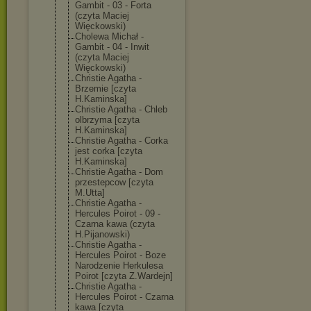
Gambit - 03 - Forta
(czyta Maciej
Więckowski)
Cholewa Michał -
Gambit - 04 - Inwit
(czyta Maciej
Więckowski)
Christie Agatha -
Brzemie [czyta
H.Kaminska]
Christie Agatha - Chleb
olbrzyma [czyta
H.Kaminska]
Christie Agatha - Corka
jest corka [czyta
H.Kaminska]
Christie Agatha - Dom
przestepcow [czyta
M.Utta]
Christie Agatha -
Hercules Poirot - 09 -
Czarna kawa (czyta
H.Pijanowski)
Christie Agatha -
Hercules Poirot - Boze
Narodzenie Herkulesa
Poirot [czyta Z.Wardejn]
Christie Agatha -
Hercules Poirot - Czarna
kawa [czyta