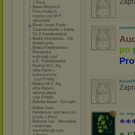
Zapr
J.Kiss]
Bauer.Wojciech
-
Pora.chudych.
myszy.czyt.M.P
opczynski
Baum Liman Frank -
przeme
Czarnoksieznik z krainy
Oz [I.Kwiatkowska
]
Aud
Beata Ostrowicka - Zła
dziewczyna
po
Beata.Pawlikow
ska-
Blondynka.
w.dzungli.czyt
Pro
a.D..Trafankow
ska
Beaton.M.C.-Ag
atha.Raisin.i.
lyzka.trucizny
.czyt.P.Holtz
KevinP
Beaton.M.C.-Ag
Zapr
atha.Raisin.i.
upiorna.plaza.
czyt.P.Holtz
Belinda Bauer - Szczątki
Bellow Saul -
Henderson, krol deszczu
ss_arg
[czyta J.Kiss]
**
Belmont Leo - Messalina
cesarzowa
nierzadnica[cz
yta
Z.Borek]