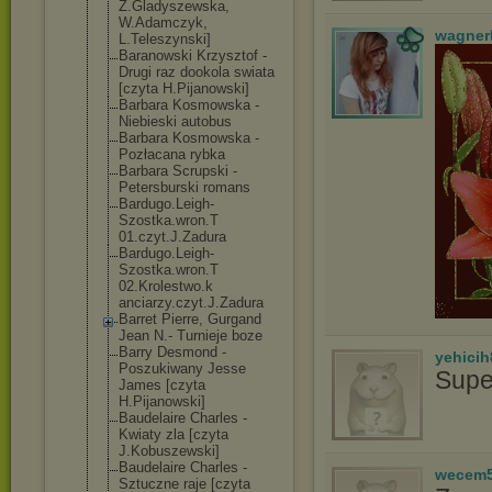
Z.Gladyszewska
,
W.Adamczyk,
wagner
L.Teleszynski]
Baranowski Krzysztof -
Drugi raz dookola swiata
[czyta H.Pijanowski]
Barbara Kosmowska -
Niebieski autobus
Barbara Kosmowska -
Pozłacana rybka
Barbara Scrupski -
Petersburski romans
Bardugo.Leigh-
Szostka.wron.T
01.czyt.J.Zadu
ra
Bardugo.Leigh-
Szostka.wron.T
02.Krolestwo.k
anciarzy.czyt.
J.Zadura
Barret Pierre, Gurgand
Jean N.- Turnieje boze
Barry Desmond -
yehicih
Poszukiwany Jesse
Supe
James [czyta
H.Pijanowski]
Baudelaire Charles -
Kwiaty zla [czyta
J.Kobuszewski]
Baudelaire Charles -
wecem
Sztuczne raje [czyta