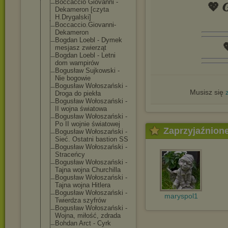
Boccaccio Giovanni -
💖 𝑮
Dekameron [czyta
H.Drygalski]
Boccaccio.Giov
anni-
Dekameron
Bogdan Loebl - Dymek

mesjasz zwierząt
Bogdan Loebl - Letni
dom wampirów
Bogusław Sujkowski -
Nie bogowie
Bogusław Wołoszański -
Musisz się
Droga do piekła
Bogusław Wołoszański -
II wojna światowa
Bogusław Wołoszański -
Po II wojnie światowej
Zaprzyjaźnion
Bogusław Wołoszański -
Sieć. Ostatni bastion SS
Bogusław Wołoszański -
Straceńcy
Bogusław Wołoszański -
Tajna wojna Churchilla
Bogusław Wołoszański -
Tajna wojna Hitlera
Bogusław Wołoszański -
maryspol1
Twierdza szyfrów
Bogusław Wołoszański -
Wojna, miłość, zdrada
Bohdan Arct - Cyrk