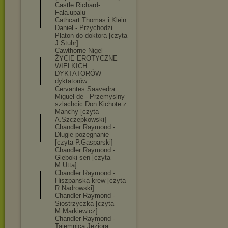
Castle.Richard
-
Fala.upalu
Cathcart Thomas i Klein
Daniel - Przychodzi
Platon do doktora [czyta
J.Stuhr]
Cawthorne Nigel -
ŻYCIE EROTYCZNE
WIELKICH
DYKTATORÓW
dyktatorów
Cervantes Saavedra
Miguel de - Przemyslny
szlachcic Don Kichote z
Manchy [czyta
A.Szczepkowski
]
Chandler Raymond -
Dlugie pozegnanie
[czyta P.Gasparski]
Chandler Raymond -
Gleboki sen [czyta
M.Utta]
Chandler Raymond -
Hiszpanska krew [czyta
R.Nadrowski]
Chandler Raymond -
Siostrzyczka [czyta
M.Markiewicz]
Chandler Raymond -
Tajemnica Jeziora