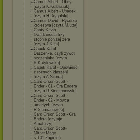
Camus Albert - Obcy
[czyta K.Kolbasiuk]
Camus Albert - Upadek
[czyta H.Drygalski]
Camus David - Rycerze
krolestwa [czyta M.utta]
Canty Kevin -
Dwadziescia trzy
stopnie ponizej zera
[czyta J.Kiss]
Capek Karel -
Daszenka, czyli zywot
szczeniaka [czyta
B.Kutylowska]
Capek Karol - Opowiesci
z roznych kieszeni
[czyta A.Sikora]
Card Orson Scott -
Ender - 01 - Gra Endera
[czyta R.Siemianowski
]
Card Orson Scott -
Ender - 02 - Mowca
umarlych [czyta
R.Siemianowski
]
Card Orson Scott - Gra
Endera [czytaja
Amatorzy]
Card.Orson.Sco
tt-
Mither.Mage
s.T01.Zaginion