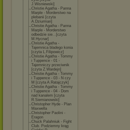
J.Wisniewski]
Christie Agatha - Panna
Marple - Morderstwo na
plebanii [czyta
A.Dziurman]
Christie Agatha - Panna
Marple - Morderstwo
odbedzie sie...[czyta
M.Hycnar]
Christie Agatha -
Tajemnica bladego konia
[czyta L.Filipowicz]
Christie Agatha - Tommy
i Tuppence - 01 -
Tajemniczy przeciwnik
[czyta Z.Wardejn]
Christie Agatha - Tommy
i Tuppence - 03 - N czy
M [czyta A.Ratajczyk]
Christie Agatha - Tommy
i Tuppence - 04 - Dom
nad kanalem [czyta
R.Siemianowski
]
Christopher Hyde - Plan
Maxwella
Christopher Paolini -
Eragon
Chuck Palahniuk - Fight
Club. Podziemny krąg