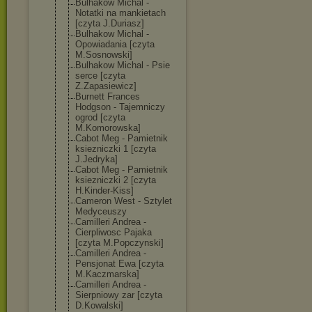
Bulhakow Michal -
Notatki na mankietach
[czyta J.Duriasz]
Bulhakow Michal -
Opowiadania [czyta
M.Sosnowski]
Bulhakow Michal - Psie
serce [czyta
Z.Zapasiewicz]
Burnett Frances
Hodgson - Tajemniczy
ogrod [czyta
M.Komorowska]
Cabot Meg - Pamietnik
ksiezniczki 1 [czyta
J.Jedryka]
Cabot Meg - Pamietnik
ksiezniczki 2 [czyta
H.Kinder-Kiss]
Cameron West - Sztylet
Medyceuszy
Camilleri Andrea -
Cierpliwosc Pajaka
[czyta M.Popczynski]
Camilleri Andrea -
Pensjonat Ewa [czyta
M.Kaczmarska]
Camilleri Andrea -
Sierpniowy zar [czyta
D.Kowalski]