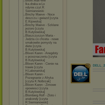
Bilski.Max-Wie
lka.draka.w.Lo
ndynie.czyt.R.
Siemianowski
Binchy Maeve - Noce
deszczu i gwiazd [czyta
E.Kijowska]
Binchy Maeve - Szklane
jezioro [czyta
B.Kutylowska]
Blaszczyszyn Maria -
Jedzta co chceta - nowe
smakowite pomysly na
diete [czyta
B.Kutylowska]
Blixen Karen - Anegdoty
o przeznaczeniu [czyta
B.Kutylowska]
Blixen Karen - Cienie na
DELL_2
trawie [czyta
H.Labonarska]
Blixen Karen -
Pozegnanie z Afryka
[czyta K.Nolbrzak]
Blixen Karen - Zimowe
opowiesci [czyta
B.Kutylowska]
Blomberg Rolf - Zloto i
anakondy [czyta
R.Siemianowski
]