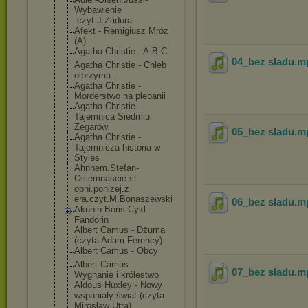
Wybawienie
.czyt.J.Zadura
Afekt - Remigiusz Mróz
(A)
Agatha Christie - A.B.C
04_bez sladu
.m
Agatha Christie - Chleb
olbrzyma
Agatha Christie -
Morderstwo na plebanii
Agatha Christie -
Tajemnica Siedmiu
Zegarów
05_bez sladu
.m
Agatha Christie -
Tajemnicza historia w
Styles
Ahnhem.Stefan-
Osiemnascie.st
opni.ponizej.z
era.czyt.M.Bon
aszewski
06_bez sladu
.m
Akunin Boris Cykl
Fandorin
Albert Camus - Dżuma
(czyta Adam Ferency)
Albert Camus - Obcy
Albert Camus -
07_bez sladu
.m
Wygnanie i królestwo
Aldous Huxley - Nowy
wspaniały świat (czyta
Mirosław Utta)