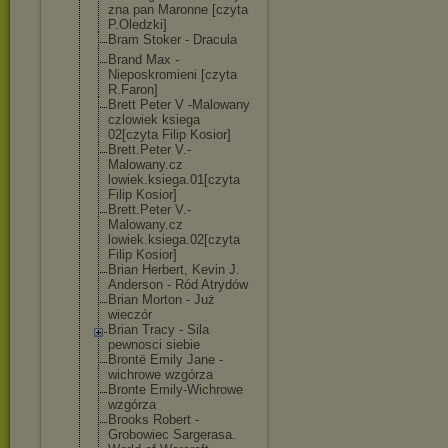
zna pan Maronne [czyta
P.Oledzki]
Bram Stoker - Dracula
Brand Max -
Nieposkromieni [czyta
R.Faron]
Brett Peter V -Malowany
czlowiek ksiega
02[czyta Filip Kosior]
Brett.Peter V.-
Malowany.cz
lowiek.ksiega.
01[czyta
Filip Kosior]
Brett.Peter V.-
Malowany.cz
lowiek.ksiega.
02[czyta
Filip Kosior]
Brian Herbert, Kevin J.
Anderson - Ród Atrydów
Brian Morton - Już
wieczór
Brian Tracy - Sila
pewnosci siebie
Brontë Emily Jane -
wichrowe wzgórza
Bronte Emily-Wichrowe
wzgórza
Brooks Robert -
Grobowiec Sargerasa.