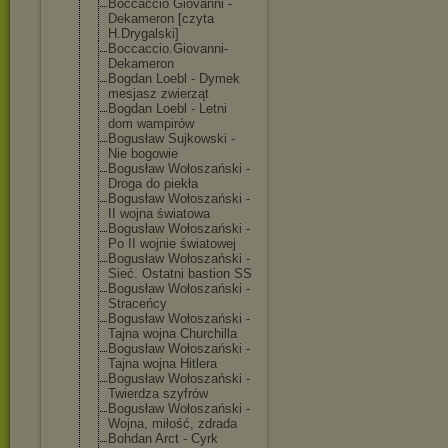
Boccaccio Giovanni -
Dekameron [czyta
H.Drygalski]
Boccaccio.Giov
anni-
Dekameron
Bogdan Loebl - Dymek
mesjasz zwierząt
Bogdan Loebl - Letni
dom wampirów
Bogusław Sujkowski -
Nie bogowie
Bogusław Wołoszański -
Droga do piekła
Bogusław Wołoszański -
II wojna światowa
Bogusław Wołoszański -
Po II wojnie światowej
Bogusław Wołoszański -
Sieć. Ostatni bastion SS
Bogusław Wołoszański -
Straceńcy
Bogusław Wołoszański -
Tajna wojna Churchilla
Bogusław Wołoszański -
Tajna wojna Hitlera
Bogusław Wołoszański -
Twierdza szyfrów
Bogusław Wołoszański -
Wojna, miłość, zdrada
Bohdan Arct - Cyrk