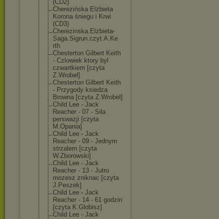
(CD2)
Cherezińska Elżbieta
Korona śniegu i Krwi
(CD3)
Cherezinska.El
zbieta-
Saga.Si
grun.czyt.A.Ke
rth
Chesterton Gilbert Keith
- Czlowiek ktory byl
czwartkiem [czyta
Z.Wrobel]
Chesterton Gilbert Keith
- Przygody ksiedza
Browna [czyta Z.Wrobel]
Child Lee - Jack
Reacher - 07 - Sila
perswazji [czyta
M.Opania]
Child Lee - Jack
Reacher - 09 - Jednym
strzalem [czyta
W.Zborowski]
Child Lee - Jack
Reacher - 13 - Jutro
mozesz zniknac [czyta
J.Peszek]
Child Lee - Jack
Reacher - 14 - 61 godzin
[czyta K.Globisz]
Child Lee - Jack