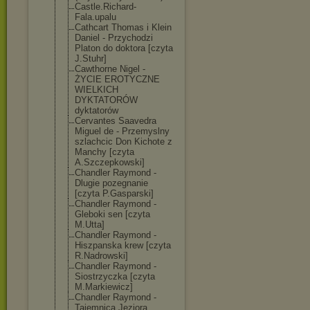
Castle.Richard
-
Fala.upalu
Cathcart Thomas i Klein
Daniel - Przychodzi
Platon do doktora [czyta
J.Stuhr]
Cawthorne Nigel -
ŻYCIE EROTYCZNE
WIELKICH
DYKTATORÓW
dyktatorów
Cervantes Saavedra
Miguel de - Przemyslny
szlachcic Don Kichote z
Manchy [czyta
A.Szczepkowski
]
Chandler Raymond -
Dlugie pozegnanie
[czyta P.Gasparski]
Chandler Raymond -
Gleboki sen [czyta
M.Utta]
Chandler Raymond -
Hiszpanska krew [czyta
R.Nadrowski]
Chandler Raymond -
Siostrzyczka [czyta
M.Markiewicz]
Chandler Raymond -
Tajemnica Jeziora