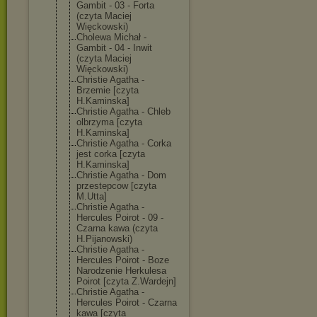
Gambit - 03 - Forta
(czyta Maciej
Więckowski)
Cholewa Michał -
Gambit - 04 - Inwit
(czyta Maciej
Więckowski)
Christie Agatha -
Brzemie [czyta
H.Kaminska]
Christie Agatha - Chleb
olbrzyma [czyta
H.Kaminska]
Christie Agatha - Corka
jest corka [czyta
H.Kaminska]
Christie Agatha - Dom
przestepcow [czyta
M.Utta]
Christie Agatha -
Hercules Poirot - 09 -
Czarna kawa (czyta
H.Pijanowski)
Christie Agatha -
Hercules Poirot - Boze
Narodzenie Herkulesa
Poirot [czyta Z.Wardejn]
Christie Agatha -
Hercules Poirot - Czarna
kawa [czyta