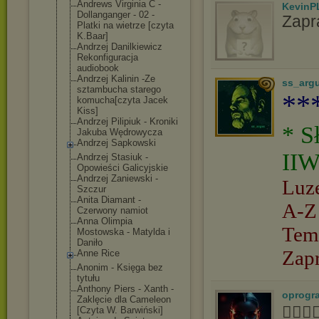
Andrews Virginia C -
KevinP
Dollanganger - 02 -
Zapr
Platki na wietrze [czyta
K.Baar]
Andrzej Danilkiewicz
Rekonfiguracja
audiobook
Andrzej Kalinin -Ze
ss_arg
sztambucha starego
**
komucha[czyta Jacek
Kiss]
Andrzej Pilipiuk - Kroniki
* S
Jakuba Wędrowycza
Andrzej Sapkowski
IIW
Andrzej Stasiuk -
Opowieści Galicyjskie
Andrzej Zaniewski -
Luz
Szczur
Anita Diamant -
A-Z
Czerwony namiot
Anna Olimpia
Tem
Mostowska - Matylda i
Daniło
Zap
Anne Rice
Anonim - Księga bez
tytułu
Anthony Piers - Xanth -
oprogr
Zaklęcie dla Cameleon
👍🏻
[Czyta W. Barwiński]