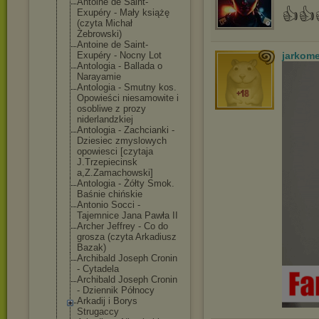
Antoine de Saint-
👍👍
Exupéry - Mały książę
(czyta Michał
Żebrowski)
Antoine de Saint-
Exupéry - Nocny Lot
jarkom
Antologia - Ballada o
Narayamie
Antologia - Smutny kos.
Opowieści niesamowite i
osobliwe z prozy
niderlandzkiej
Antologia - Zachcianki -
Dziesiec zmyslowych
opowiesci [czytaja
J.Trzepiecinsk
a,Z.Zamachowsk
i]
Antologia - Żółty Smok.
Baśnie chińskie
Antonio Socci -
Tajemnice Jana Pawła II
Archer Jeffrey - Co do
grosza (czyta Arkadiusz
Bazak)
Archibald Joseph Cronin
- Cytadela
Archibald Joseph Cronin
- Dziennik Północy
Arkadij i Borys
Strugaccy