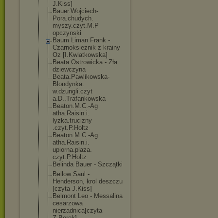
J.Kiss]
Bauer.Wojciech
-
Pora.chudych.
myszy.czyt.M.P
opczynski
Baum Liman Frank -
Czarnoksieznik z krainy
Oz [I.Kwiatkowska
]
Beata Ostrowicka - Zła
dziewczyna
Beata.Pawlikow
ska-
Blondynka.
w.dzungli.czyt
a.D..Trafankow
ska
Beaton.M.C.-Ag
atha.Raisin.i.
lyzka.trucizny
.czyt.P.Holtz
Beaton.M.C.-Ag
atha.Raisin.i.
upiorna.plaza.
czyt.P.Holtz
Belinda Bauer - Szczątki
Bellow Saul -
Henderson, krol deszczu
[czyta J.Kiss]
Belmont Leo - Messalina
cesarzowa
nierzadnica[cz
yta
Z.Borek]