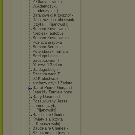
Z.Gladyszewska
,
W.Adamczyk,
L.Teleszynski]
Baranowski Krzysztof -
Drugi raz dookola swiata
[czyta H.Pijanowski]
Barbara Kosmowska -
Niebieski autobus
Barbara Kosmowska -
Pozłacana rybka
Barbara Scrupski -
Petersburski romans
Bardugo.Leigh-
Szostka.wron.T
01.czyt.J.Zadu
ra
Bardugo.Leigh-
Szostka.wron.T
02.Krolestwo.k
anciarzy.czyt.
J.Zadura
Barret Pierre, Gurgand
Jean N.- Turnieje boze
Barry Desmond -
Poszukiwany Jesse
James [czyta
H.Pijanowski]
Baudelaire Charles -
Kwiaty zla [czyta
J.Kobuszewski]
Baudelaire Charles -
Sztuczne raje [czyta