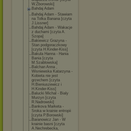
W.Zborowski]
Bahdaj Adam
Bahdaj Adam - Stawiam
na Tolka Banana [czyta
J.Lissner]
Bahdaj Adam - Wakacje
z duchami [czyta A.
Szopa]
Bakiewicz Grazyna -
Stan podgoraczkowy
[czyta H.Kinder-Kiss]
Bakula Hanna - Hania
Bania [czyta
M.Szablowska]
Balchan Anna ,
Wisniewska Katarzyna -
Kobieta nie jest
grzechem [czyta
H.Bieniuszewic
z i
H.Kinder-Kiss]
Balucki Michal - Bialy
Murzyn [czyta
R.Nadrowski]
Bankova Marketa -
Sroka w krainie entropii
[czyta P.Borowski]
Baranowicz Jan - W
krainie basni [czyta
A.Nechrebecka,