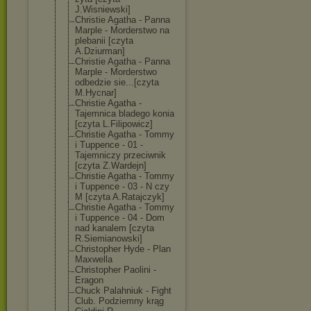
J.Wisniewski]
Christie Agatha - Panna
Marple - Morderstwo na
plebanii [czyta
A.Dziurman]
Christie Agatha - Panna
Marple - Morderstwo
odbedzie sie...[czyta
M.Hycnar]
Christie Agatha -
Tajemnica bladego konia
[czyta L.Filipowicz]
Christie Agatha - Tommy
i Tuppence - 01 -
Tajemniczy przeciwnik
[czyta Z.Wardejn]
Christie Agatha - Tommy
i Tuppence - 03 - N czy
M [czyta A.Ratajczyk]
Christie Agatha - Tommy
i Tuppence - 04 - Dom
nad kanalem [czyta
R.Siemianowski
]
Christopher Hyde - Plan
Maxwella
Christopher Paolini -
Eragon
Chuck Palahniuk - Fight
Club. Podziemny krąg