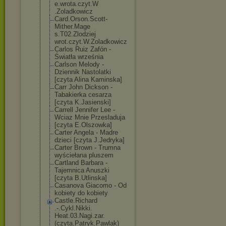
e.wrota.czyt.W
.Zoladkowicz
Card.Orson.Sco
tt-
Mither.Mage
s.T02.Zlodziej
wrot.czyt.W.Zo
ladkowicz
Carlos Ruiz Zafón -
Światła września
Carlson Melody -
Dziennik Nastolatki
[czyta Alina Kaminska]
Carr John Dickson -
Tabakierka cesarza
[czyta K.Jasienski]
Carrell Jennifer Lee -
Wciaz Mnie Przesladuja
[czyta E.Olszowka]
Carter Angela - Madre
dzieci [czyta J.Jedryka]
Carter Brown - Trumna
wyściełana pluszem
Cartland Barbara -
Tajemnica Anuszki
[czyta B.Utlinska]
Casanova Giacomo - Od
kobiety do kobiety
Castle.Richard
.-.Cykl.Nikki.
Heat.03.Nagi.z
ar.
(czyta.Patr
yk.Pawlak)