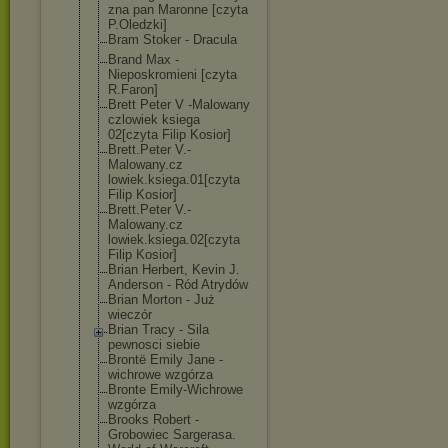
zna pan Maronne [czyta
P.Oledzki]
Bram Stoker - Dracula
Brand Max -
Nieposkromieni [czyta
R.Faron]
Brett Peter V -Malowany
czlowiek ksiega
02[czyta Filip Kosior]
Brett.Peter V.-
Malowany.cz
lowiek.ksiega.
01[czyta
Filip Kosior]
Brett.Peter V.-
Malowany.cz
lowiek.ksiega.
02[czyta
Filip Kosior]
Brian Herbert, Kevin J.
Anderson - Ród Atrydów
Brian Morton - Już
wieczór
Brian Tracy - Sila
pewnosci siebie
Brontë Emily Jane -
wichrowe wzgórza
Bronte Emily-Wichrowe
wzgórza
Brooks Robert -
Grobowiec Sargerasa.