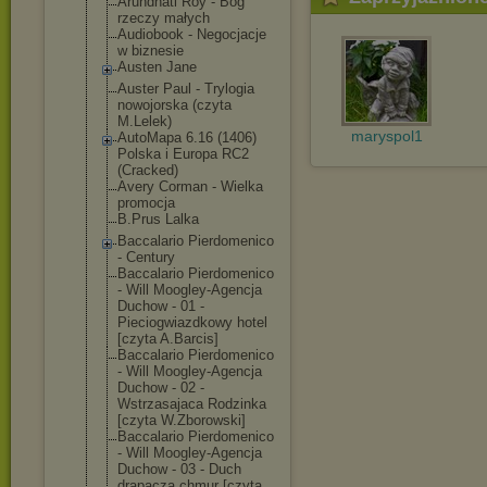
Arundhati Roy - Bóg
rzeczy małych
Audiobook - Negocjacje
w biznesie
Austen Jane
Auster Paul - Trylogia
nowojorska (czyta
M.Lelek)
maryspol1
AutoMapa 6.16 (1406)
Polska i Europa RC2
(Cracked)
Avery Corman - Wielka
promocja
B.Prus Lalka
Baccalario Pierdomenico
- Century
Baccalario Pierdomenico
- Will Moogley-Agencj
a
Duchow - 01 -
Pieciogwiazdko
wy hotel
[czyta A.Barcis]
Baccalario Pierdomenico
- Will Moogley-Agencj
a
Duchow - 02 -
Wstrzasajaca Rodzinka
[czyta W.Zborowski]
Baccalario Pierdomenico
- Will Moogley-Agencj
a
Duchow - 03 - Duch
drapacza chmur [czyta