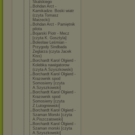
Skalskiego
Bohdan Arct -
Kamikadze. Boski wiatr
(czyta Tomasz
Marzecki)
Bohdan Arct - Pamiętnik
pilota
Bojarski Piotr - Mecz
[czyta K. Gosztyla]
Bolesław Leśmian -
Przygody Sindbada
Żeglarza (czyta Jacek
Kiss)
Borchardt Karol Olgierd -
Kolebka nawigatorow
(czyta A.Szyszkowski)
Borchardt Karol Olgierd -
Krazownik spod
Somosierry [czyta
A.Szyszkowski]
Borchardt Karol Olgierd -
Krazownik spod
Somosierry [czyta
Z.Lutogniewski
]
Borchardt Karol Olgierd -
Szaman Morski [czyta
A.Piszczatowsk
i]
Borchardt Karol Olgierd -
Szaman morski [czyta
A.Szyszkowski]