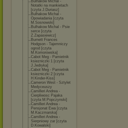
Bulhakow Michal -
Notatki na mankietach
[czyta J.Duriasz]
Bulhakow Michal -
Opowiadania [czyta
M.Sosnowski]
Bulhakow Michal - Psie
serce [czyta
Z.Zapasiewicz]
Burnett Frances
Hodgson - Tajemniczy
ogrod [czyta
M.Komorowska]
Cabot Meg - Pamietnik
ksiezniczki 1 [czyta
J.Jedryka]
Cabot Meg - Pamietnik
ksiezniczki 2 [czyta
H.Kinder-Kiss]
Cameron West - Sztylet
Medyceuszy
Camilleri Andrea -
Cierpliwosc Pajaka
[czyta M.Popczynski]
Camilleri Andrea -
Pensjonat Ewa [czyta
M.Kaczmarska]
Camilleri Andrea -
Sierpniowy zar [czyta
D.Kowalski]