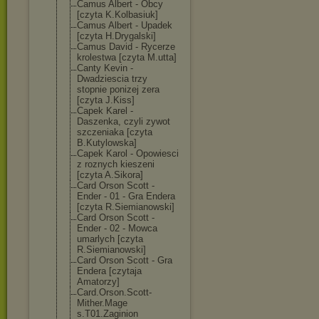
Camus Albert - Obcy
[czyta K.Kolbasiuk]
Camus Albert - Upadek
[czyta H.Drygalski]
Camus David - Rycerze
krolestwa [czyta M.utta]
Canty Kevin -
Dwadziescia trzy
stopnie ponizej zera
[czyta J.Kiss]
Capek Karel -
Daszenka, czyli zywot
szczeniaka [czyta
B.Kutylowska]
Capek Karol - Opowiesci
z roznych kieszeni
[czyta A.Sikora]
Card Orson Scott -
Ender - 01 - Gra Endera
[czyta R.Siemianowski
]
Card Orson Scott -
Ender - 02 - Mowca
umarlych [czyta
R.Siemianowski
]
Card Orson Scott - Gra
Endera [czytaja
Amatorzy]
Card.Orson.Sco
tt-
Mither.Mage
s.T01.Zaginion