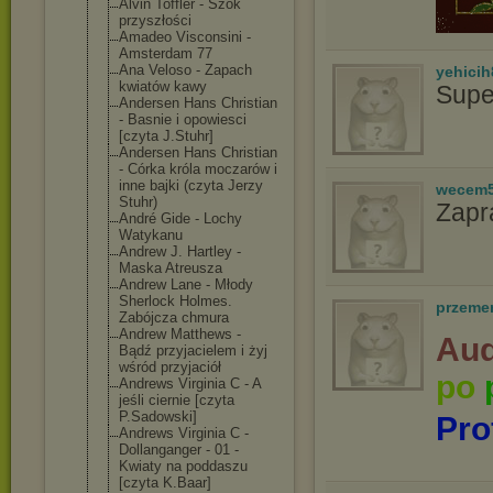
Alvin Toffler - Szok
przyszłości
Amadeo Visconsini -
Amsterdam 77
Ana Veloso - Zapach
yehicih
kwiatów kawy
Supe
Andersen Hans Christian
- Basnie i opowiesci
[czyta J.Stuhr]
Andersen Hans Christian
- Córka króla moczarów i
inne bajki (czyta Jerzy
wecem
Stuhr)
Zapr
André Gide - Lochy
Watykanu
Andrew J. Hartley -
Maska Atreusza
Andrew Lane - Młody
Sherlock Holmes.
przeme
Zabójcza chmura
Andrew Matthews -
Aud
Bądź przyjacielem i żyj
wśród przyjaciół
po
Andrews Virginia C - A
jeśli ciernie [czyta
P.Sadowski]
Pro
Andrews Virginia C -
Dollanganger - 01 -
Kwiaty na poddaszu
[czyta K.Baar]