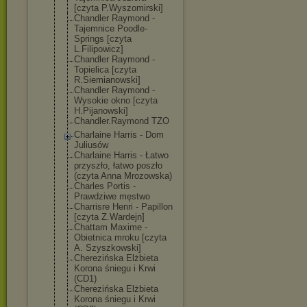
[czyta P.Wyszomirski]
Chandler Raymond -
Tajemnice Poodle-
Springs [czyta
L.Filipowicz]
Chandler Raymond -
Topielica [czyta
R.Siemianowski
]
Chandler Raymond -
Wysokie okno [czyta
H.Pijanowski]
Chandler.Raymo
nd TZO
Charlaine Harris - Dom
Juliusów
Charlaine Harris - Łatwo
przyszło, łatwo poszło
(czyta Anna Mrozowska)
Charles Portis -
Prawdziwe męstwo
Charrisre Henri - Papillon
[czyta Z.Wardejn]
Chattam Maxime -
Obietnica mroku [czyta
A. Szyszkowski]
Cherezińska Elżbieta
Korona śniegu i Krwi
(CD1)
Cherezińska Elżbieta
Korona śniegu i Krwi