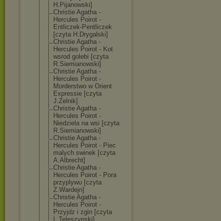
H.Pijanowski]
Christie Agatha -
Hercules Poirot -
Entliczek-Pent
liczek
[czyta H.Drygalski]
Christie Agatha -
Hercules Poirot - Kot
wsrod golebi [czyta
R.Siemianowski
]
Christie Agatha -
Hercules Poirot -
Morderstwo w Orient
Expressie [czyta
J.Zelnik]
Christie Agatha -
Hercules Poirot -
Niedziela na wsi [czyta
R.Siemianowski
]
Christie Agatha -
Hercules Poirot - Piec
malych swinek [czyta
A.Albrecht]
Christie Agatha -
Hercules Poirot - Pora
przyplywu [czyta
Z.Wardejn]
Christie Agatha -
Hercules Poirot -
Przyjdz i zgin [czyta
L.Teleszynski]