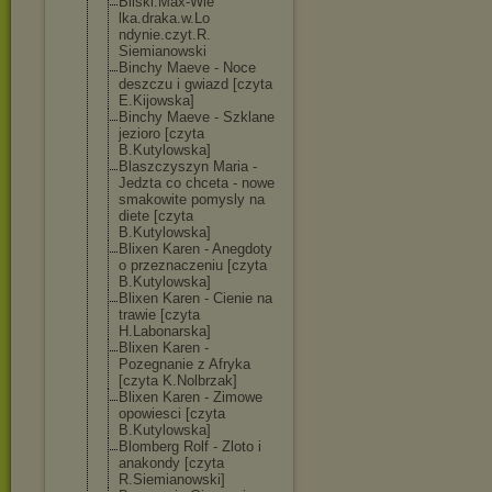
Bilski.Max-Wie
lka.draka.w.Lo
ndynie.czyt.R.
Siemianowski
Binchy Maeve - Noce
deszczu i gwiazd [czyta
E.Kijowska]
Binchy Maeve - Szklane
jezioro [czyta
B.Kutylowska]
Blaszczyszyn Maria -
Jedzta co chceta - nowe
smakowite pomysly na
diete [czyta
B.Kutylowska]
Blixen Karen - Anegdoty
o przeznaczeniu [czyta
B.Kutylowska]
Blixen Karen - Cienie na
trawie [czyta
H.Labonarska]
Blixen Karen -
Pozegnanie z Afryka
[czyta K.Nolbrzak]
Blixen Karen - Zimowe
opowiesci [czyta
B.Kutylowska]
Blomberg Rolf - Zloto i
anakondy [czyta
R.Siemianowski
]