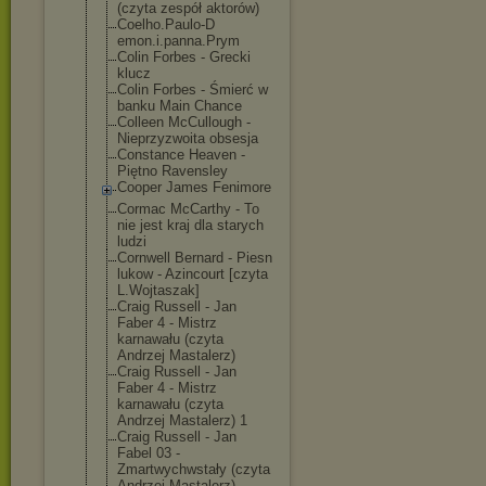
(czyta zespół aktorów)
Coelho.Paulo-D
emon.i.panna.P
rym
Colin Forbes - Grecki
klucz
Colin Forbes - Śmierć w
banku Main Chance
Colleen McCullough -
Nieprzyzwoita obsesja
Constance Heaven -
Piętno Ravensley
Cooper James Fenimore
Cormac McCarthy - To
nie jest kraj dla starych
ludzi
Cornwell Bernard - Piesn
lukow - Azincourt [czyta
L.Wojtaszak]
Craig Russell - Jan
Faber 4 - Mistrz
karnawału (czyta
Andrzej Mastalerz)
Craig Russell - Jan
Faber 4 - Mistrz
karnawału (czyta
Andrzej Mastalerz) 1
Craig Russell - Jan
Fabel 03 -
Zmartwychwstał
y (czyta
Andrzej Mastalerz)