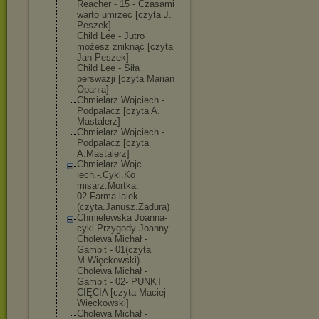
Reacher - 15 - Czasami
warto umrzec [czyta J.
Peszek]
Child Lee - Jutro
możesz zniknąć [czyta
Jan Peszek]
Child Lee - Siła
perswazji [czyta Marian
Opania]
Chmielarz Wojciech -
Podpalacz [czyta A.
Mastalerz]
Chmielarz Wojciech -
Podpalacz [czyta
A.Mastalerz]
Chmielarz.Wojc
iech.-.Cykl.Ko
misarz.Mortka.
02.Farma.lalek
.
(czyta.Janusz
.Zadura)
Chmielewska Joanna-
cykl Przygody Joanny
Cholewa Michał -
Gambit - 01(czyta
M.Więckowski)
Cholewa Michał -
Gambit - 02- PUNKT
CIĘCIA [czyta Maciej
Więckowski]
Cholewa Michał -