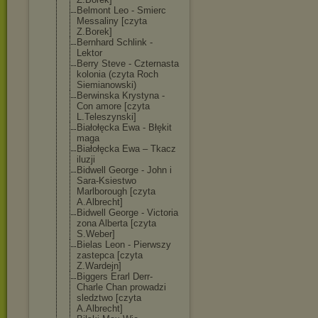
Belmont Leo - Smierc
Messaliny [czyta
Z.Borek]
Bernhard Schlink -
Lektor
Berry Steve - Czternasta
kolonia (czyta Roch
Siemianowski)
Berwinska Krystyna -
Con amore [czyta
L.Teleszynski]
Białołęcka Ewa - Błękit
maga
Białołęcka Ewa – Tkacz
iluzji
Bidwell George - John i
Sara-Ksiestwo
Marlborough [czyta
A.Albrecht]
Bidwell George - Victoria
zona Alberta [czyta
S.Weber]
Bielas Leon - Pierwszy
zastepca [czyta
Z.Wardejn]
Biggers Erarl Derr-
Charle Chan prowadzi
sledztwo [czyta
A.Albrecht]