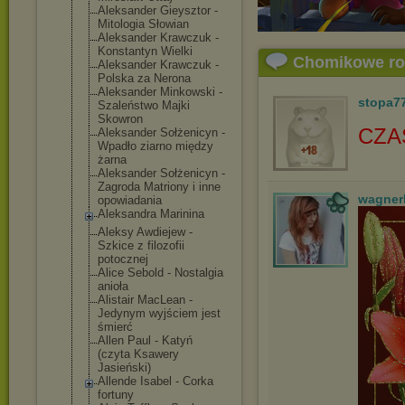
Aleksander Gieysztor -
Mitologia Słowian
Aleksander Krawczuk -
Konstantyn Wielki
Chomikowe r
Aleksander Krawczuk -
Polska za Nerona
Aleksander Minkowski -
stopa7
Szaleństwo Majki
Skowron
CZA
Aleksander Sołżenicyn -
Wpadło ziarno między
żarna
Aleksander Sołżenicyn -
Zagroda Matriony i inne
wagner
opowiadania
Aleksandra Marinina
Aleksy Awdiejew -
Szkice z filozofii
potocznej
Alice Sebold - Nostalgia
anioła
Alistair MacLean -
Jedynym wyjściem jest
śmierć
Allen Paul - Katyń
(czyta Ksawery
Jasieński)
Allende Isabel - Corka
fortuny