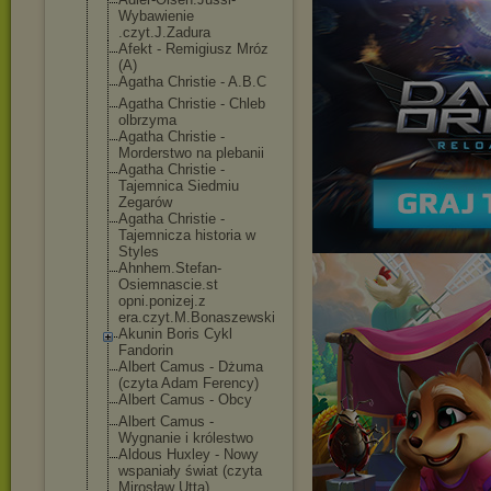
Wybawienie
.czyt.J.Zadura
Afekt - Remigiusz Mróz
(A)
Agatha Christie - A.B.C
Agatha Christie - Chleb
olbrzyma
Agatha Christie -
Morderstwo na plebanii
Agatha Christie -
Tajemnica Siedmiu
Zegarów
Agatha Christie -
Tajemnicza historia w
Styles
Ahnhem.Stefan-
Osiemnascie.st
opni.ponizej.z
era.czyt.M.Bon
aszewski
Akunin Boris Cykl
Fandorin
Albert Camus - Dżuma
(czyta Adam Ferency)
Albert Camus - Obcy
Albert Camus -
Wygnanie i królestwo
Aldous Huxley - Nowy
wspaniały świat (czyta
Mirosław Utta)