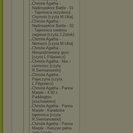
Christie Agatha -
Nadinspektor Battle - 01
- Tajemnica rezydencji
Chymnis [czyta M.Utta]
Christie Agatha -
Nadinspektor Battle - 02
- Tajemnica siedmiu
zegarow [czyta J.Zelnik]
Christie Agatha -
Nemezis [czyta M.Utta]
Christie Agatha -
Niespodziewany gosc
[czyta L.Filipowicz]
Christie Agatha - Noc i
ciemnosc [czyta
R.Siemianowski
]
Christie Agatha -
Pajeczyna (czyta
L.Filipowicz)
Christie Agatha - Panna
Marple - 4.50 z
Paddington
[sluchowisko]
Christie Agatha - Panna
Marple - Karaibska
tajemnica [czyta
R.Siemianowski
]
Christie Agatha - Panna
Marple - Kieszen pelna
zyta [czyta