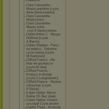
Cialdini.R
Clare Cassandra -
Miasto popiołów (czyta
Anna Dereszowska)
Clare.Cassandr
a-
Miasto.kosci
Clare.Cassandr
a-
Miasto.szkla
.czyt.A.Deresz
owska
Clarke Arthur C - Wyspa
Delfinow [czyta
A.Barcis]
Clarke Stephen - Paryz
na widelcu - Sekretne
zycie miasta [czyta
M.Rudzinski]
Clifford Francis - Ale
klub nie przebacza
[czyta M.Utta]
Clifford Francis -
Ksiezyc w dzungli
[czyta Z.Lutogniewski
]
Clifford Francis - Rozkaz
zatrzymac [czyta
P.Olecki]
Coben Harlan -Myron
Bolitar 03- Bez śladu
Coben Harlan- Ostatni
szczegół Czyta amator
Coelho Paulo - Alchemik