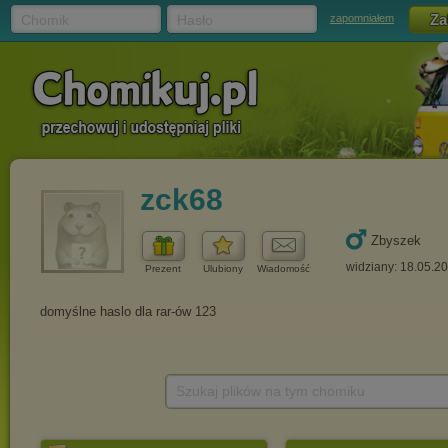
Chomik
Hasło
zapomniałem
zck68
Zbyszek
widziany: 18.05.2
Prezent
Ulubiony
Wiadomość
Szukaj plików na tym chomiku