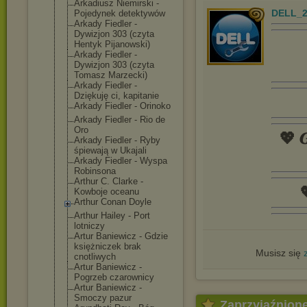
Arkadiusz Niemirski -
DELL_2
Pojedynek detektywów
Arkady Fiedler -
Dywizjon 303 (czyta
Hentyk Pijanowski)
Arkady Fiedler -
Dywizjon 303 (czyta
Tomasz Marzecki)
Arkady Fiedler -
Dziękuję ci, kapitanie
Arkady Fiedler - Orinoko
Arkady Fiedler - Rio de
Oro
💖 𝑮
Arkady Fiedler - Ryby
śpiewają w Ukajali
Arkady Fiedler - Wyspa
Robinsona
Arthur C. Clarke -

Kowboje oceanu
Arthur Conan Doyle
Arthur Hailey - Port
lotniczy
Artur Baniewicz - Gdzie
księżniczek brak
Musisz się
cnotliwych
Artur Baniewicz -
Pogrzeb czarownicy
Artur Baniewicz -
Smoczy pazur
Zaprzyjaźnion