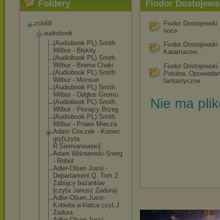
Foldery
Fiodor Dostojews
zck68
Fiodor Dostojewski 
noce
audiobook
(Audiobook PL) Smith
Fiodor Dostojewski 
Wilbur - Błękity
Karamazow
(Audiobook PL) Smith
Wilbur - Brama Chaki
Fiodor Dostojewski 
(Audiobook PL) Smith
Potulna. Opowiadan
Wilbur - Monsun
fantastyczne
(Audiobook PL) Smith
Wilbur - Odgłos Gromu
Nie ma pli
(Audiobook PL) Smith
Wilbur - Płonący Brzeg
(Audiobook PL) Smith
Wilbur - Prawo Miecza
Adam Cioczek - Koniec
gry[czyta
R.Siemianowski
]
Adam Wiśniewski-Sne
rg
- Robot
Adler-Olsen Jussi -
Departament Q. Tom 2.
Zabójcy bażantów
(czyta Janusz Zadura)
Adler-Olsen.Ju
ssi-
Kobieta.w.
klatce.czyt.J.
Zadura
Adler-Olsen.Ju
ssi-