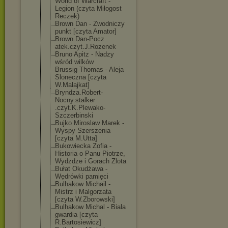
World of Warcraft -
Legion (czyta Miłogost
Reczek)
Brown Dan - Zwodniczy
punkt [czyta Amator]
Brown.Dan-Pocz
atek.czyt.J.Ro
zenek
Bruno Apitz - Nadzy
wśród wilków
Brussig Thomas - Aleja
Sloneczna [czyta
W.Malajkat]
Bryndza.Robert
-
Nocny.stalker
.czyt.K.Plewak
o-
Szczerbinski
Bujko Miroslaw Marek -
Wyspy Szerszenia
[czyta M.Utta]
Bukowiecka Zofia -
Historia o Panu Piotrze,
Wydzdze i Gorach Zlota
Bułat Okudżawa -
Wędrówki pamięci
Bulhakow Michail -
Mistrz i Malgorzata
[czyta W.Zborowski]
Bulhakow Michal - Biala
gwardia [czyta
R.Bartosiewicz
]