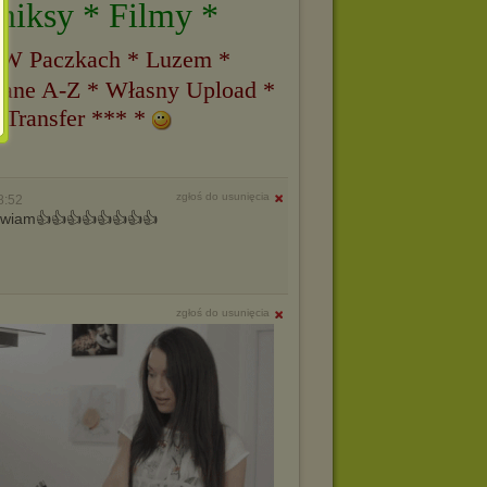
miksy * Filmy *
 W Paczkach * Luzem *
ane A-Z * Własny Upload *
 Transfer *** *
zgłoś do usunięcia
8:52
pozdrawiam👍👍👍👍👍👍👍👍
zgłoś do usunięcia