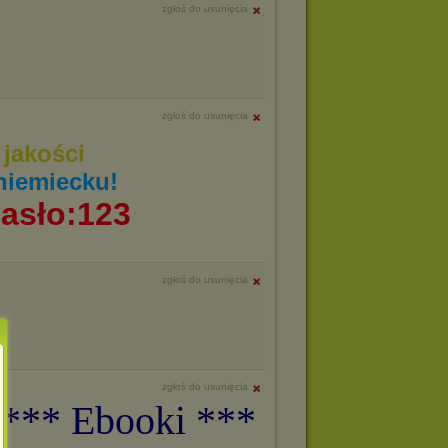
zgłoś do usunięcia
zgłoś do usunięcia
jakości
niemiecku!
asło:123
zgłoś do usunięcia
zgłoś do usunięcia
 *** Ebooki ***