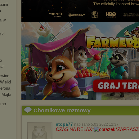
banii
u
ia w
ski
m
o
iat
łowian
Wielki
Nerona
 Majki
arno
Chomikowe rozmowy
stopa77
napisano 5.03.2022 12:37
CZAS NA RELAX*
*ZAPRAS