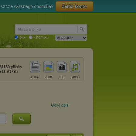
eszcze własnego chomika?
Załóż konto
Nazwa pliku
pliki
chomiki
51130
plików
711,94
GB
11889
2308
105
34036
Ukryj opis