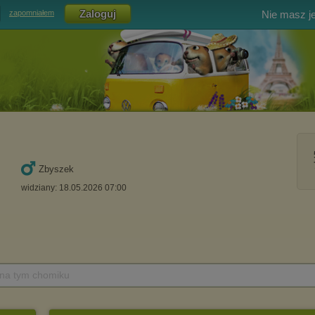
Nie masz j
zapomniałem
Zbyszek
widziany: 18.05.2026 07:00
 na tym chomiku