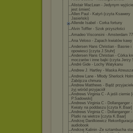
Alistair MacLean - Jedynym wyjści
jest śmierć
Allen Paul - Katyń (czyta Ksawery
Jasieński)
Allende Isabel - Corka fortuny
Alvin Toffler - Szok przyszłości
Amadeo Visconsini - Amsterdam 77
Ana Veloso - Zapach kwiatów kawy
Andersen Hans Christian - Basnie i
opowiesci [czyta J.Stuhr]
Andersen Hans Christian - Córka kr
moczarów i inne bajki (czyta Jerzy 
André Gide - Lochy Watykanu
Andrew J. Hartley - Maska Atreusz
Andrew Lane - Młody Sherlock Hol
Zabójcza chmura
Andrew Matthews - Bądź przyjaciel
żyj wśród przyjaciół
Andrews Virginia C - A jeśli ciernie 
P.Sadowski]
Andrews Virginia C - Dollanganger - 
Kwiaty na poddaszu [czyta K.Baar]
Andrews Virginia C - Dollanganger - 
Platki na wietrze [czyta K.Baar]
Andrzej Danilkiewicz Rekonfiguracj
audiobook
Andrzej Kalinin -Ze sztambucha sta