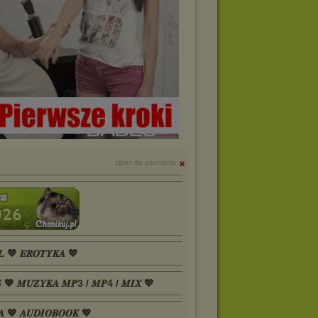
zgłoś do usunięcia
𝑳 💖 𝑬𝑹𝑶𝑻𝒀𝑲𝑨 💖
𝑺 💖 𝑴𝑼𝒁𝒀𝑲𝑨 𝑴𝑷3 / 𝑴𝑷4 / 𝑴𝑰𝑿 💖
𝑨 💖 𝑨𝑼𝑫𝑰𝑶𝑩𝑶𝑶𝑲 💖