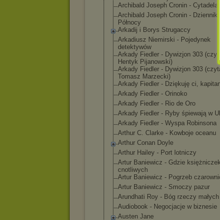
Archibald Joseph Cronin - Cytadela
Archibald Joseph Cronin - Dziennik
Północy
Arkadij i Borys Strugaccy
Arkadiusz Niemirski - Pojedynek
detektywów
Arkady Fiedler - Dywizjon 303 (czyt
Hentyk Pijanowski)
Arkady Fiedler - Dywizjon 303 (czyt
Tomasz Marzecki)
Arkady Fiedler - Dziękuję ci, kapita
Arkady Fiedler - Orinoko
Arkady Fiedler - Rio de Oro
Arkady Fiedler - Ryby śpiewają w Uk
Arkady Fiedler - Wyspa Robinsona
Arthur C. Clarke - Kowboje oceanu
Arthur Conan Doyle
Arthur Hailey - Port lotniczy
Artur Baniewicz - Gdzie księżnicze
cnotliwych
Artur Baniewicz - Pogrzeb czarowni
Artur Baniewicz - Smoczy pazur
Arundhati Roy - Bóg rzeczy małych
Audiobook - Negocjacje w biznesie
Austen Jane