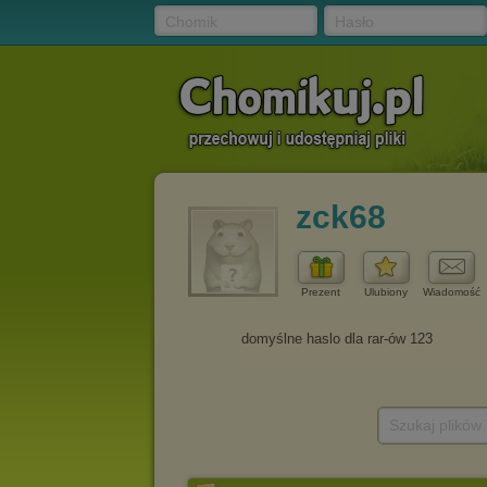
Chomik
Hasło
zck68
Prezent
Ulubiony
Wiadomość
Szukaj plików