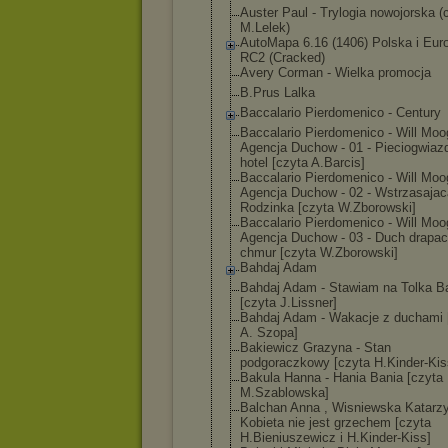
Auster Paul - Trylogia nowojorska (
M.Lelek)
AutoMapa 6.16 (1406) Polska i Eur
RC2 (Cracked)
Avery Corman - Wielka promocja
B.Prus Lalka
Baccalario Pierdomenico - Century
Baccalario Pierdomenico - Will Moo
Agencj
a Duchow - 01 - Pieciogwiaz
hotel [czyta A.Barcis]
Baccalario Pierdomenico - Will Moo
Agencj
a Duchow - 02 - Wstrzasajac
Rodzinka [czyta W.Zborowski]
Baccalario Pierdomenico - Will Moo
Agencj
a Duchow - 03 - Duch drapa
chmur [czyta W.Zborowski]
Bahdaj Adam
Bahdaj Adam - Stawiam na Tolka B
[czyta J.Lissner]
Bahdaj Adam - Wakacje z duchami 
A. Szopa]
Bakiewicz Grazyna - Stan
podgoraczkowy [czyta H.Kinder-Kis
Bakula Hanna - Hania Bania [czyta
M.Szablowska]
Balchan Anna , Wisniewska Katarzy
Kobieta nie jest grzechem [czyta
H.Bieniuszewic
z i H.Kinder-Kiss]