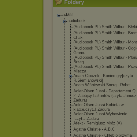
Foldery
zck68
audiobook
(Audiobook PL) Smith Wilbur - Błęki
(Audiobook PL) Smith Wilbur - Bra
Chaki
(Audiobook PL) Smith Wilbur - Mon
(Audiobook PL) Smith Wilbur - Odgł
Gromu
(Audiobook PL) Smith Wilbur - Płon
Brzeg
(Audiobook PL) Smith Wilbur - Pra
Miecza
Adam Cioczek - Koniec gry[czyta
R.Siemianowski
]
Adam Wiśniewski-Sne
rg - Robot
Adler-Olsen Jussi - Departament Q
2. Zabójcy bażantów (czyta Janusz
Zadura)
Adler-Olsen.Ju
ssi-Kobieta.w.
klatce.czyt.J.
Zadura
Adler-Olsen.Ju
ssi-Wybawienie
.czyt.J.Zadura
Afekt - Remigiusz Mróz (A)
Agatha Christie - A.B.C
Agatha Christie - Chleb olbrzyma