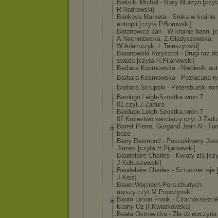
Balucki Michal - Bialy Murzyn [czyt
R.Nadrowski]
Bankova Marketa - Sroka w krainie
entropii [czyta P.Borowski]
Baranowicz Jan - W krainie basni [
A.Nechrebecka, Z.Gladyszewska
,
W.Adamczyk, L.Teleszynski]
Baranowski Krzysztof - Drugi raz d
swiata [czyta H.Pijanowski]
Barbara Kosmowska - Niebieski au
Barbara Kosmowska - Pozłacana r
Barbara Scrupski - Petersburski ro
Bardugo.Leigh-
Szostka.wron.T
01.czyt.J.Zadu
ra
Bardugo.Leigh-
Szostka.wron.T
02.Krolestwo.k
anciarzy.czyt.
J.Zadu
Barret Pierre, Gurgand Jean N.- Tur
boze
Barry Desmond - Poszukiwany Jes
James [czyta H.Pijanowski]
Baudelaire Charles - Kwiaty zla [cz
J.Kobuszewski]
Baudelaire Charles - Sztuczne raje 
J.Kiss]
Bauer.Wojciech
-Pora.chudych.
myszy.czyt.M.P
opczynski
Baum Liman Frank - Czarnoksiezni
krainy Oz [I.Kwiatkowska
]
Beata Ostrowicka - Zła dziewczyna