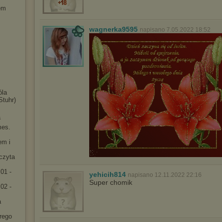
em
wagnerka9595
napisano 7.05.2022 18:52
óla
Stuhr)
a
mes.
em i
[czyta
01 -
yehicih814
napisano 12.11.2022 22:16
Super chomik
02 -
a
rego