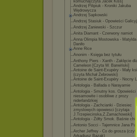
komucha[czyta Jacek Kiss]
Andrzej Pilipiuk - Kroniki Jakuba
Wędrowycza
Andrzej Sapkowski
Andrzej Stasiuk - Opowieści Galicy
Andrzej Zaniewski - Szczur
Anita Diamant - Czerwony namiot
Anna Olimpia Mostowska - Matylda 
Daniło
Anne Rice
Anonim - Księga bez tytułu
Anthony Piers - Xanth - Zaklęcie dl
Cameleon [Czyta W. Barwiński]
Antoine de Saint-Exupéry - Mały ks
(czyta Michał Żebrowski)
Antoine de Saint-Exupéry - Nocny L
Antologia - Ballada o Narayamie
Antologia - Smutny kos. Opowieści
niesamowite i osobliwe z prozy
niderlandzkiej
Antologia - Zachcianki - Dziesiec
zmyslowych opowiesci [czytaja
J.Trzepiecinsk
a,Z.Zamachowsk
i]
Antologia - Żółty Smok. Baśnie chi
Antonio Socci - Tajemnice Jana Paw
Archer Jeffrey - Co do grosza (czyt
Arkadiusz Bazak)