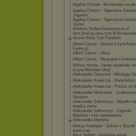
Agatha Christie - Morderstwo na ple
Agatha Christie - Tajemnica Siedmi
Zegarów
Agatha Christie - Tajemnicza histor
Styles
Ahnhem.Stefan-
Osiemnascie.st
opni.ponizej.z
era.czyt.M.Bon
aszew
Akunin Boris Cykl Fandorin
Albert Camus - Dżuma (czyta Ada
Ferency)
Albert Camus - Obcy
Albert Camus - Wygnanie i królestw
Aldous Huxley - Nowy wspaniały św
(czyta Mirosław Utta)
Aleksander Gieysztor - Mitologia S
Aleksander Krawczuk - Konstantyn 
Aleksander Krawczuk - Polska za 
Aleksander Minkowski - Szaleństwo
Skowron
Aleksander Sołżenicyn - Wpadło zi
między żarna
Aleksander Sołżenicyn - Zagroda
Matriony i inne opowiadania
Aleksandra Marinina
Aleksy Awdiejew - Szkice z filozofii
potocznej
Alice Sebold - Nostalgia anioła