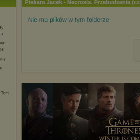
Piekara Jacek - Necrosis. Przebudzenie (cz
Nie ma plików w tym folderze
ty
ma
sun
os
ący
wo
. Tom