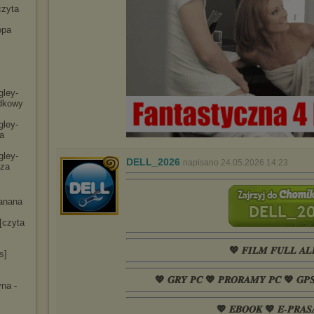
czyta
opa
gley-
dko
wy
gley-
a
gley-
DELL_2026
napisano 24.05.2026 14:23
cza
anana
[czyta
💖 𝑭𝑰𝑳𝑴 𝑭𝑼𝑳𝑳 𝑨𝑳
s]
💖 𝑮𝑹𝒀 𝑷𝑪 💖 𝑷𝑹𝑶𝑹𝑨𝑴𝒀 𝑷𝑪 💖 𝑮𝑷
na -
💖 𝑬𝑩𝑶𝑶𝑲 💖 𝑬-𝑷𝑹𝑨𝑺