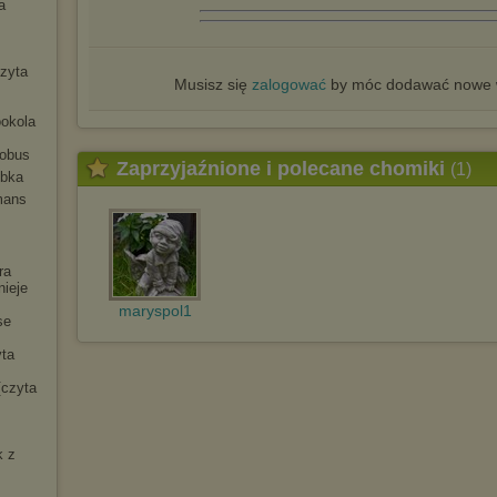
a
czyta
Musisz się
zalogować
by móc dodawać nowe w
ookola
tobus
Zaprzyjaźnione i polecane chomiki
(1)
ybka
mans
ra
nieje
maryspol1
se
yta
[czyta
k z