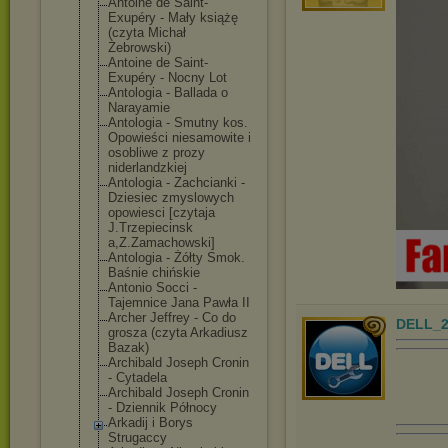
Antoine de Saint-
Exupéry - Mały książę
(czyta Michał
Żebrowski)
Antoine de Saint-
Exupéry - Nocny Lot
Antologia - Ballada o
Narayamie
Antologia - Smutny kos.
Opowieści niesamowite i
osobliwe z prozy
niderlandzkiej
Antologia - Zachcianki -
Dziesiec zmyslowych
opowiesci [czytaja
J.Trzepiecinsk
a,Z.Zamachowsk
i]
Antologia - Żółty Smok.
Baśnie chińskie
Antonio Socci -
Tajemnice Jana Pawła II
Archer Jeffrey - Co do
DELL_2
grosza (czyta Arkadiusz
Bazak)
Archibald Joseph Cronin
- Cytadela
Archibald Joseph Cronin
- Dziennik Północy
Arkadij i Borys
Strugaccy