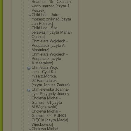
Reacher - 15 - Czasami
warto umrzec [czyta J.
Peszek]
Child Lee - Jutro
możesz zniknąć [czyta
Jan Peszek]
Child Lee - Siła
perswazji [czyta Marian
Opania]
Chmielarz Wojciech -
Podpalacz [czyta A.
Mastalerz]
Chmielarz Wojciech -
Podpalacz [czyta
A.Mastalerz]
Chmielarz.Wojc
iech.-.Cykl.Ko
misarz.Mortka.
02.Farma.lalek
.
(czyta.Janusz
.Zadura)
Chmielewska Joanna-
cykl Przygody Joanny
Cholewa Michał -
Gambit - 01(czyta
M.Więckowski)
Cholewa Michał -
Gambit - 02- PUNKT
CIĘCIA [czyta Maciej
Więckowski]
Cholewa Michał -