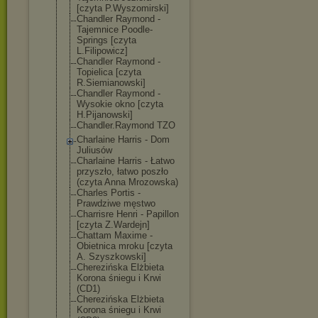
[czyta P.Wyszomirski]
Chandler Raymond -
Tajemnice Poodle-
Springs [czyta
L.Filipowicz]
Chandler Raymond -
Topielica [czyta
R.Siemianowski
]
Chandler Raymond -
Wysokie okno [czyta
H.Pijanowski]
Chandler.Raymo
nd TZO
Charlaine Harris - Dom
Juliusów
Charlaine Harris - Łatwo
przyszło, łatwo poszło
(czyta Anna Mrozowska)
Charles Portis -
Prawdziwe męstwo
Charrisre Henri - Papillon
[czyta Z.Wardejn]
Chattam Maxime -
Obietnica mroku [czyta
A. Szyszkowski]
Cherezińska Elżbieta
Korona śniegu i Krwi
(CD1)
Cherezińska Elżbieta
Korona śniegu i Krwi