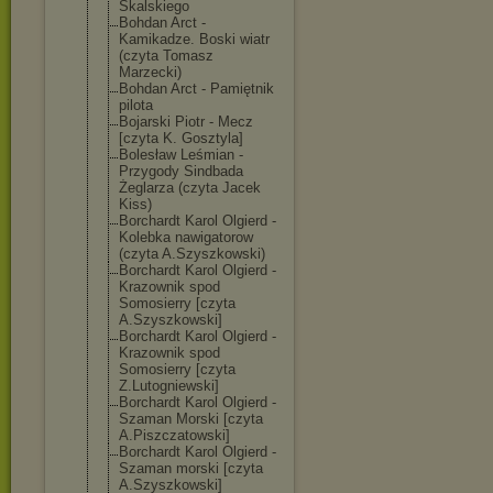
Skalskiego
Bohdan Arct -
Kamikadze. Boski wiatr
(czyta Tomasz
Marzecki)
Bohdan Arct - Pamiętnik
pilota
Bojarski Piotr - Mecz
[czyta K. Gosztyla]
Bolesław Leśmian -
Przygody Sindbada
Żeglarza (czyta Jacek
Kiss)
Borchardt Karol Olgierd -
Kolebka nawigatorow
(czyta A.Szyszkowski)
Borchardt Karol Olgierd -
Krazownik spod
Somosierry [czyta
A.Szyszkowski]
Borchardt Karol Olgierd -
Krazownik spod
Somosierry [czyta
Z.Lutogniewski
]
Borchardt Karol Olgierd -
Szaman Morski [czyta
A.Piszczatowsk
i]
Borchardt Karol Olgierd -
Szaman morski [czyta
A.Szyszkowski]