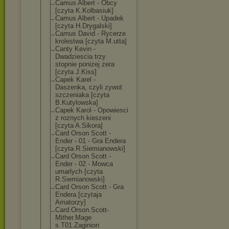
Camus Albert - Obcy
[czyta K.Kolbasiuk]
Camus Albert - Upadek
[czyta H.Drygalski]
Camus David - Rycerze
krolestwa [czyta M.utta]
Canty Kevin -
Dwadziescia trzy
stopnie ponizej zera
[czyta J.Kiss]
Capek Karel -
Daszenka, czyli zywot
szczeniaka [czyta
B.Kutylowska]
Capek Karol - Opowiesci
z roznych kieszeni
[czyta A.Sikora]
Card Orson Scott -
Ender - 01 - Gra Endera
[czyta R.Siemianowski
]
Card Orson Scott -
Ender - 02 - Mowca
umarlych [czyta
R.Siemianowski
]
Card Orson Scott - Gra
Endera [czytaja
Amatorzy]
Card.Orson.Sco
tt-
Mither.Mage
s.T01.Zaginion