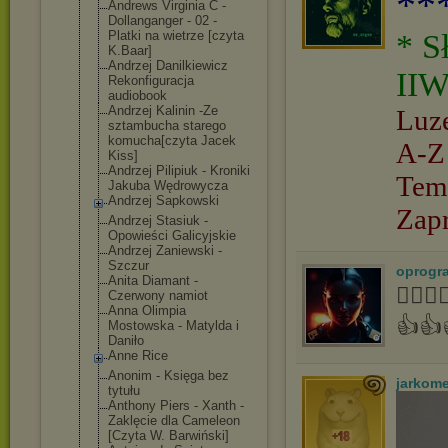
**
Andrews Virginia C -
Dollanganger - 02 -
Platki na wietrze [czyta
* S
K.Baar]
Andrzej Danilkiewicz
IIW
Rekonfiguracja
audiobook
Andrzej Kalinin -Ze
Luz
sztambucha starego
komucha[czyta Jacek
A-Z
Kiss]
Andrzej Pilipiuk - Kroniki
Tem
Jakuba Wędrowycza
Andrzej Sapkowski
Zap
Andrzej Stasiuk -
Opowieści Galicyjskie
Andrzej Zaniewski -
Szczur
oprogr
Anita Diamant -
👍🏻
Czerwony namiot
Anna Olimpia
👍👍
Mostowska - Matylda i
Daniło
Anne Rice
Anonim - Księga bez
jarkom
tytułu
Anthony Piers - Xanth -
Zaklęcie dla Cameleon
[Czyta W. Barwiński]