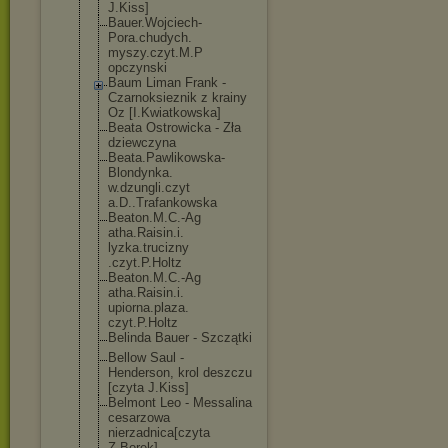
J.Kiss]
Bauer.Wojciech
-
Pora.chudych.
myszy.czyt.M.P
opczynski
Baum Liman Frank -
Czarnoksieznik z krainy
Oz [I.Kwiatkowska
]
Beata Ostrowicka - Zła
dziewczyna
Beata.Pawlikow
ska-
Blondynka.
w.dzungli.czyt
a.D..Trafankow
ska
Beaton.M.C.-Ag
atha.Raisin.i.
lyzka.trucizny
.czyt.P.Holtz
Beaton.M.C.-Ag
atha.Raisin.i.
upiorna.plaza.
czyt.P.Holtz
Belinda Bauer - Szczątki
Bellow Saul -
Henderson, krol deszczu
[czyta J.Kiss]
Belmont Leo - Messalina
cesarzowa
nierzadnica[cz
yta
Z.Borek]