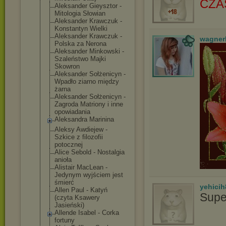
CZA
Aleksander Gieysztor -
Mitologia Słowian
Aleksander Krawczuk -
Konstantyn Wielki
Aleksander Krawczuk -
wagner
Polska za Nerona
Aleksander Minkowski -
Szaleństwo Majki
Skowron
Aleksander Sołżenicyn -
Wpadło ziarno między
żarna
Aleksander Sołżenicyn -
Zagroda Matriony i inne
opowiadania
Aleksandra Marinina
Aleksy Awdiejew -
Szkice z filozofii
potocznej
Alice Sebold - Nostalgia
anioła
Alistair MacLean -
Jedynym wyjściem jest
śmierć
yehicih
Allen Paul - Katyń
Supe
(czyta Ksawery
Jasieński)
Allende Isabel - Corka
fortuny