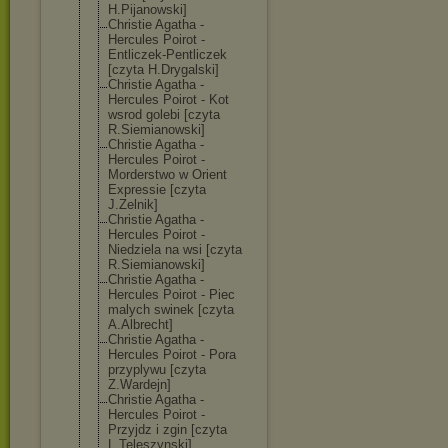
H.Pijanowski]
Christie Agatha -
Hercules Poirot -
Entliczek-Pent
liczek
[czyta H.Drygalski]
Christie Agatha -
Hercules Poirot - Kot
wsrod golebi [czyta
R.Siemianowski
]
Christie Agatha -
Hercules Poirot -
Morderstwo w Orient
Expressie [czyta
J.Zelnik]
Christie Agatha -
Hercules Poirot -
Niedziela na wsi [czyta
R.Siemianowski
]
Christie Agatha -
Hercules Poirot - Piec
malych swinek [czyta
A.Albrecht]
Christie Agatha -
Hercules Poirot - Pora
przyplywu [czyta
Z.Wardejn]
Christie Agatha -
Hercules Poirot -
Przyjdz i zgin [czyta
L.Teleszynski]