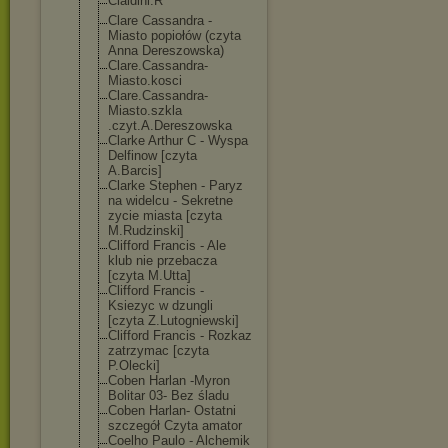
Cialdini.R
Clare Cassandra -
Miasto popiołów (czyta
Anna Dereszowska)
Clare.Cassandr
a-
Miasto.kosci
Clare.Cassandr
a-
Miasto.szkla
.czyt.A.Deresz
owska
Clarke Arthur C - Wyspa
Delfinow [czyta
A.Barcis]
Clarke Stephen - Paryz
na widelcu - Sekretne
zycie miasta [czyta
M.Rudzinski]
Clifford Francis - Ale
klub nie przebacza
[czyta M.Utta]
Clifford Francis -
Ksiezyc w dzungli
[czyta Z.Lutogniewski
]
Clifford Francis - Rozkaz
zatrzymac [czyta
P.Olecki]
Coben Harlan -Myron
Bolitar 03- Bez śladu
Coben Harlan- Ostatni
szczegół Czyta amator
Coelho Paulo - Alchemik