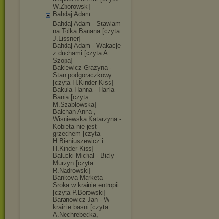
W.Zborowski]
Bahdaj Adam
Bahdaj Adam - Stawiam
na Tolka Banana [czyta
J.Lissner]
Bahdaj Adam - Wakacje
z duchami [czyta A.
Szopa]
Bakiewicz Grazyna -
Stan podgoraczkowy
[czyta H.Kinder-Kiss]
Bakula Hanna - Hania
Bania [czyta
M.Szablowska]
Balchan Anna ,
Wisniewska Katarzyna -
Kobieta nie jest
grzechem [czyta
H.Bieniuszewic
z i
H.Kinder-Kiss]
Balucki Michal - Bialy
Murzyn [czyta
R.Nadrowski]
Bankova Marketa -
Sroka w krainie entropii
[czyta P.Borowski]
Baranowicz Jan - W
krainie basni [czyta
A.Nechrebecka,