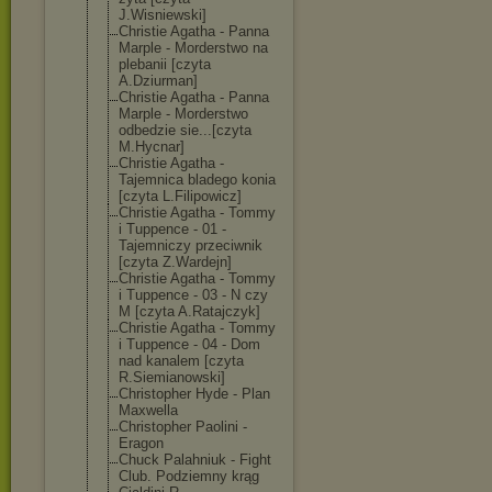
J.Wisniewski]
Christie Agatha - Panna
Marple - Morderstwo na
plebanii [czyta
A.Dziurman]
Christie Agatha - Panna
Marple - Morderstwo
odbedzie sie...[czyta
M.Hycnar]
Christie Agatha -
Tajemnica bladego konia
[czyta L.Filipowicz]
Christie Agatha - Tommy
i Tuppence - 01 -
Tajemniczy przeciwnik
[czyta Z.Wardejn]
Christie Agatha - Tommy
i Tuppence - 03 - N czy
M [czyta A.Ratajczyk]
Christie Agatha - Tommy
i Tuppence - 04 - Dom
nad kanalem [czyta
R.Siemianowski
]
Christopher Hyde - Plan
Maxwella
Christopher Paolini -
Eragon
Chuck Palahniuk - Fight
Club. Podziemny krąg