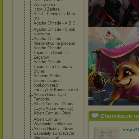
Wybawienie
.czyt.J.Zadura
Afekt - Remigiusz Mróz
(A)
Agatha Christie - A.B.C
Agatha Christie - Chleb
olbrzyma
Agatha Christie -
Morderstwo na plebanii
Agatha Christie -
Tajemnica Siedmiu
Zegarów
Agatha Christie -
Tajemnicza historia w
Styles
Ahnhem.Stefan-
Osiemnascie.st
opni.ponizej.z
era.czyt.M.Bon
aszewski
Akunin Boris Cykl
Fandorin
Albert Camus - Dżuma
(czyta Adam Ferency)
Albert Camus - Obcy
Chomikowe r
Albert Camus -
Wygnanie i królestwo
Aldous Huxley - Nowy
stopa7
wspaniały świat (czyta
Mirosław Utta)