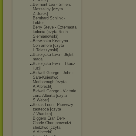
Belmont Leo - Smierc
Messaliny [czyta
Z.Borek]
Bernhard Schlink -
Lektor
Berry Steve - Czternasta
kolonia (czyta Roch
Siemianowski)
Berwinska Krystyna -
Con amore [czyta
L.Teleszynski]
Białołęcka Ewa - Błękit
maga
Białołęcka Ewa – Tkacz
iluzji
Bidwell George - John i
Sara-Ksiestwo
Marlborough [czyta
A.Albrecht]
Bidwell George - Victoria
zona Alberta [czyta
S.Weber]
Bielas Leon - Pierwszy
zastepca [czyta
Z.Wardejn]
Biggers Erarl Derr-
Charle Chan prowadzi
sledztwo [czyta
A.Albrecht]