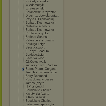
Z.Gladyszewska
,
W.Adamczyk,
L.Teleszynski]
Baranowski Krzysztof -
Drugi raz dookola swiata
[czyta H.Pijanowski]
Barbara Kosmowska -
Niebieski autobus
Barbara Kosmowska -
Pozłacana rybka
Barbara Scrupski -
Petersburski romans
Bardugo.Leigh-
Szostka.wron.T
01.czyt.J.Zadu
ra
Bardugo.Leigh-
Szostka.wron.T
02.Krolestwo.k
anciarzy.czyt.
J.Zadura
Barret Pierre, Gurgand
Jean N.- Turnieje boze
Barry Desmond -
Poszukiwany Jesse
James [czyta
H.Pijanowski]
Baudelaire Charles -
Kwiaty zla [czyta
J.Kobuszewski]
Baudelaire Charles -
Sztuczne raje [czyta