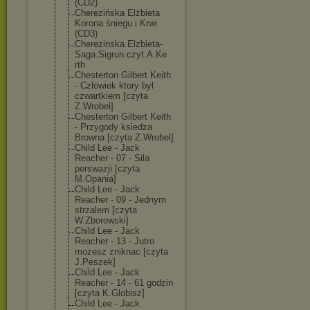
(CD2)
Cherezińska Elżbieta
Korona śniegu i Krwi
(CD3)
Cherezinska.El
zbieta-
Saga.Si
grun.czyt.A.Ke
rth
Chesterton Gilbert Keith
- Czlowiek ktory byl
czwartkiem [czyta
Z.Wrobel]
Chesterton Gilbert Keith
- Przygody ksiedza
Browna [czyta Z.Wrobel]
Child Lee - Jack
Reacher - 07 - Sila
perswazji [czyta
M.Opania]
Child Lee - Jack
Reacher - 09 - Jednym
strzalem [czyta
W.Zborowski]
Child Lee - Jack
Reacher - 13 - Jutro
mozesz zniknac [czyta
J.Peszek]
Child Lee - Jack
Reacher - 14 - 61 godzin
[czyta K.Globisz]
Child Lee - Jack