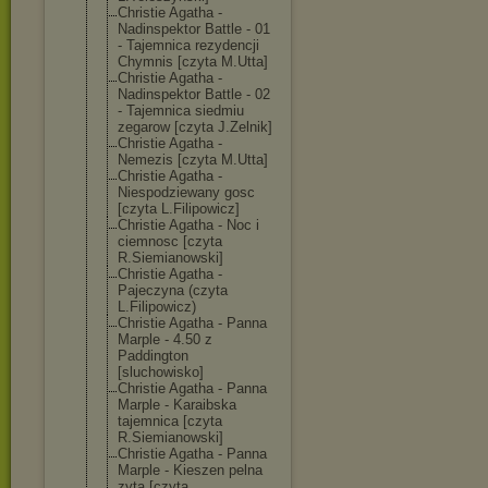
Christie Agatha -
Nadinspektor Battle - 01
- Tajemnica rezydencji
Chymnis [czyta M.Utta]
Christie Agatha -
Nadinspektor Battle - 02
- Tajemnica siedmiu
zegarow [czyta J.Zelnik]
Christie Agatha -
Nemezis [czyta M.Utta]
Christie Agatha -
Niespodziewany gosc
[czyta L.Filipowicz]
Christie Agatha - Noc i
ciemnosc [czyta
R.Siemianowski
]
Christie Agatha -
Pajeczyna (czyta
L.Filipowicz)
Christie Agatha - Panna
Marple - 4.50 z
Paddington
[sluchowisko]
Christie Agatha - Panna
Marple - Karaibska
tajemnica [czyta
R.Siemianowski
]
Christie Agatha - Panna
Marple - Kieszen pelna
zyta [czyta