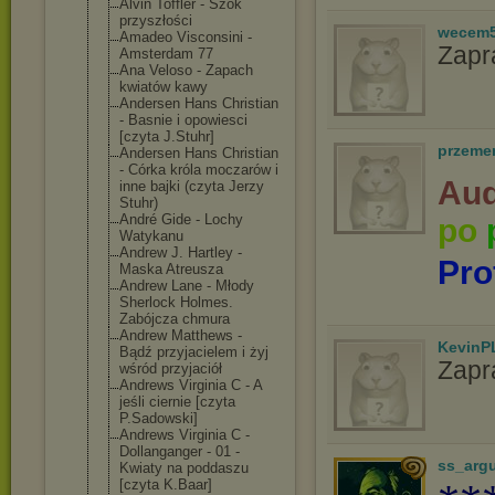
Alvin Toffler - Szok
przyszłości
wecem
Amadeo Visconsini -
Zapr
Amsterdam 77
Ana Veloso - Zapach
kwiatów kawy
Andersen Hans Christian
- Basnie i opowiesci
[czyta J.Stuhr]
przeme
Andersen Hans Christian
- Córka króla moczarów i
Aud
inne bajki (czyta Jerzy
Stuhr)
André Gide - Lochy
po
Watykanu
Andrew J. Hartley -
Pro
Maska Atreusza
Andrew Lane - Młody
Sherlock Holmes.
Zabójcza chmura
Andrew Matthews -
KevinP
Bądź przyjacielem i żyj
Zapr
wśród przyjaciół
Andrews Virginia C - A
jeśli ciernie [czyta
P.Sadowski]
Andrews Virginia C -
Dollanganger - 01 -
ss_arg
Kwiaty na poddaszu
[czyta K.Baar]