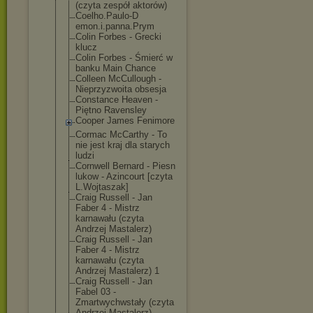
(czyta zespół aktorów)
Coelho.Paulo-D
emon.i.panna.P
rym
Colin Forbes - Grecki
klucz
Colin Forbes - Śmierć w
banku Main Chance
Colleen McCullough -
Nieprzyzwoita obsesja
Constance Heaven -
Piętno Ravensley
Cooper James Fenimore
Cormac McCarthy - To
nie jest kraj dla starych
ludzi
Cornwell Bernard - Piesn
lukow - Azincourt [czyta
L.Wojtaszak]
Craig Russell - Jan
Faber 4 - Mistrz
karnawału (czyta
Andrzej Mastalerz)
Craig Russell - Jan
Faber 4 - Mistrz
karnawału (czyta
Andrzej Mastalerz) 1
Craig Russell - Jan
Fabel 03 -
Zmartwychwstał
y (czyta
Andrzej Mastalerz)