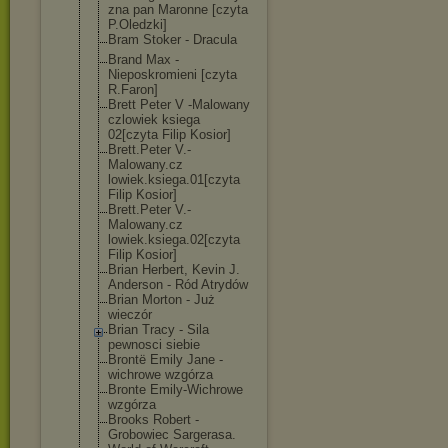
zna pan Maronne [czyta
P.Oledzki]
Bram Stoker - Dracula
Brand Max -
Nieposkromieni [czyta
R.Faron]
Brett Peter V -Malowany
czlowiek ksiega
02[czyta Filip Kosior]
Brett.Peter V.-
Malowany.cz
lowiek.ksiega.
01[czyta
Filip Kosior]
Brett.Peter V.-
Malowany.cz
lowiek.ksiega.
02[czyta
Filip Kosior]
Brian Herbert, Kevin J.
Anderson - Ród Atrydów
Brian Morton - Już
wieczór
Brian Tracy - Sila
pewnosci siebie
Brontë Emily Jane -
wichrowe wzgórza
Bronte Emily-Wichrowe
wzgórza
Brooks Robert -
Grobowiec Sargerasa.