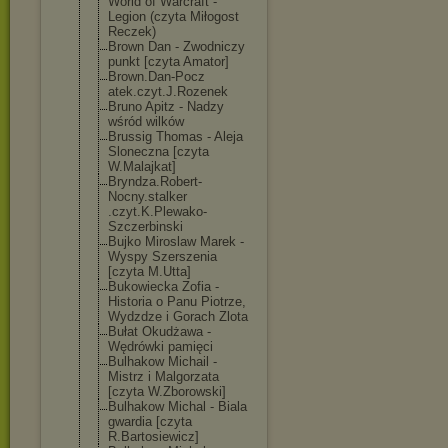
World of Warcraft -
Legion (czyta Miłogost
Reczek)
Brown Dan - Zwodniczy
punkt [czyta Amator]
Brown.Dan-Pocz
atek.czyt.J.Ro
zenek
Bruno Apitz - Nadzy
wśród wilków
Brussig Thomas - Aleja
Sloneczna [czyta
W.Malajkat]
Bryndza.Robert
-
Nocny.stalker
.czyt.K.Plewak
o-
Szczerbinski
Bujko Miroslaw Marek -
Wyspy Szerszenia
[czyta M.Utta]
Bukowiecka Zofia -
Historia o Panu Piotrze,
Wydzdze i Gorach Zlota
Bułat Okudżawa -
Wędrówki pamięci
Bulhakow Michail -
Mistrz i Malgorzata
[czyta W.Zborowski]
Bulhakow Michal - Biala
gwardia [czyta
R.Bartosiewicz
]