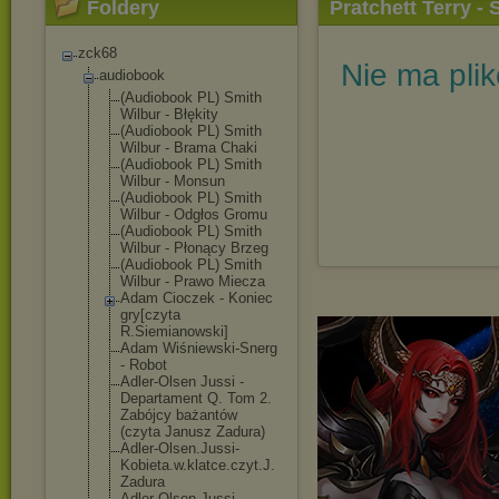
Foldery
Pratchett Terry -
zck68
Nie ma pli
audiobook
(Audiobook PL) Smith
Wilbur - Błękity
(Audiobook PL) Smith
Wilbur - Brama Chaki
(Audiobook PL) Smith
Wilbur - Monsun
(Audiobook PL) Smith
Wilbur - Odgłos Gromu
(Audiobook PL) Smith
Wilbur - Płonący Brzeg
(Audiobook PL) Smith
Wilbur - Prawo Miecza
Adam Cioczek - Koniec
gry[czyta
R.Siemianowski
]
Adam Wiśniewski-Sne
rg
- Robot
Adler-Olsen Jussi -
Departament Q. Tom 2.
Zabójcy bażantów
(czyta Janusz Zadura)
Adler-Olsen.Ju
ssi-
Kobieta.w.
klatce.czyt.J.
Zadura
Adler-Olsen.Ju
ssi-