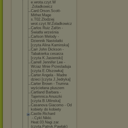
e.wrota.czyt.W
.Zoladkowicz
Card.Orson.Sco
tt-
Mither.Mage
s.T02.Zlodziej
wrot.czyt.W.Zo
ladkowicz
Carlos Ruiz Zafón -
Światła września
Carlson Melody -
Dziennik Nastolatki
[czyta Alina Kaminska]
Carr John Dickson -
Tabakierka cesarza
[czyta K.Jasienski]
Carrell Jennifer Lee -
Wciaz Mnie Przesladuja
[czyta E.Olszowka]
Carter Angela - Madre
dzieci [czyta J.Jedryka]
Carter Brown - Trumna
wyściełana pluszem
Cartland Barbara -
Tajemnica Anuszki
[czyta B.Utlinska]
Casanova Giacomo - Od
kobiety do kobiety
Castle.Richard
.-.Cykl.Nikki.
Heat.03.Nagi.z
ar.
(czyta.Patr
yk.Pawlak)