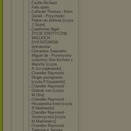
Castle.Richard
-
Fala.upalu
Cathcart Thomas i Klein
Daniel - Przychodzi
Platon do doktora [czyta
J.Stuhr]
Cawthorne Nigel -
ŻYCIE EROTYCZNE
WIELKICH
DYKTATORÓW
dyktatorów
Cervantes Saavedra
Miguel de - Przemyslny
szlachcic Don Kichote z
Manchy [czyta
A.Szczepkowski
]
Chandler Raymond -
Dlugie pozegnanie
[czyta P.Gasparski]
Chandler Raymond -
Gleboki sen [czyta
M.Utta]
Chandler Raymond -
Hiszpanska krew [czyta
R.Nadrowski]
Chandler Raymond -
Siostrzyczka [czyta
M.Markiewicz]
Chandler Raymond -
Tajemnica Jeziora