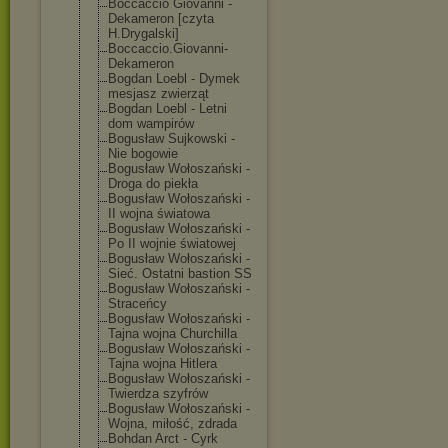
Boccaccio Giovanni -
Dekameron [czyta
H.Drygalski]
Boccaccio.Giov
anni-
Dekameron
Bogdan Loebl - Dymek
mesjasz zwierząt
Bogdan Loebl - Letni
dom wampirów
Bogusław Sujkowski -
Nie bogowie
Bogusław Wołoszański -
Droga do piekła
Bogusław Wołoszański -
II wojna światowa
Bogusław Wołoszański -
Po II wojnie światowej
Bogusław Wołoszański -
Sieć. Ostatni bastion SS
Bogusław Wołoszański -
Straceńcy
Bogusław Wołoszański -
Tajna wojna Churchilla
Bogusław Wołoszański -
Tajna wojna Hitlera
Bogusław Wołoszański -
Twierdza szyfrów
Bogusław Wołoszański -
Wojna, miłość, zdrada
Bohdan Arct - Cyrk