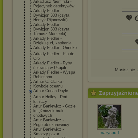
Arkadiusz Niemirski -
Pojedynek detektywów
Arkady Fiedler -
Dywizjon 303 (czyta
💖 𝑮
Hentyk Pijanowski)
Arkady Fiedler -
Dywizjon 303 (czyta
Tomasz Marzecki)
Arkady Fiedler -

Dziękuję ci, kapitanie
Arkady Fiedler - Orinoko
Arkady Fiedler - Rio de
Oro
Arkady Fiedler - Ryby
śpiewają w Ukajali
Musisz się
Arkady Fiedler - Wyspa
Robinsona
Arthur C. Clarke -
Kowboje oceanu
Arthur Conan Doyle
Zaprzyjaźnion
Arthur Hailey - Port
lotniczy
Artur Baniewicz - Gdzie
księżniczek brak
cnotliwych
Artur Baniewicz -
Pogrzeb czarownicy
Artur Baniewicz -
maryspol1
Smoczy pazur