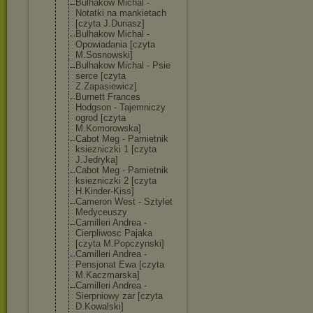
Bulhakow Michal -
Notatki na mankietach
[czyta J.Duriasz]
Bulhakow Michal -
Opowiadania [czyta
M.Sosnowski]
Bulhakow Michal - Psie
serce [czyta
Z.Zapasiewicz]
Burnett Frances
Hodgson - Tajemniczy
ogrod [czyta
M.Komorowska]
Cabot Meg - Pamietnik
ksiezniczki 1 [czyta
J.Jedryka]
Cabot Meg - Pamietnik
ksiezniczki 2 [czyta
H.Kinder-Kiss]
Cameron West - Sztylet
Medyceuszy
Camilleri Andrea -
Cierpliwosc Pajaka
[czyta M.Popczynski]
Camilleri Andrea -
Pensjonat Ewa [czyta
M.Kaczmarska]
Camilleri Andrea -
Sierpniowy zar [czyta
D.Kowalski]