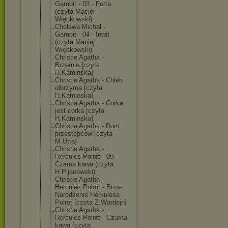
Gambit - 03 - Forta
(czyta Maciej
Więckowski)
Cholewa Michał -
Gambit - 04 - Inwit
(czyta Maciej
Więckowski)
Christie Agatha -
Brzemie [czyta
H.Kaminska]
Christie Agatha - Chleb
olbrzyma [czyta
H.Kaminska]
Christie Agatha - Corka
jest corka [czyta
H.Kaminska]
Christie Agatha - Dom
przestepcow [czyta
M.Utta]
Christie Agatha -
Hercules Poirot - 09 -
Czarna kawa (czyta
H.Pijanowski)
Christie Agatha -
Hercules Poirot - Boze
Narodzenie Herkulesa
Poirot [czyta Z.Wardejn]
Christie Agatha -
Hercules Poirot - Czarna
kawa [czyta