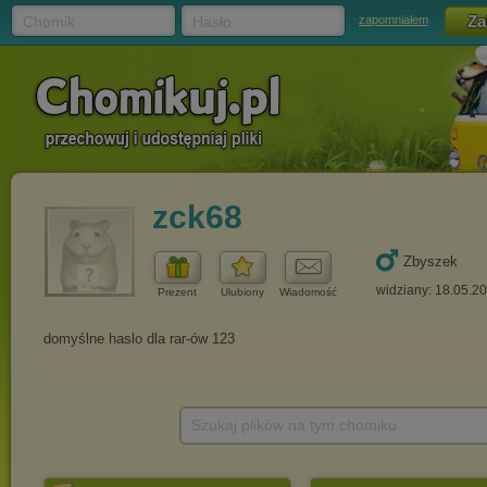
Chomik
Hasło
zapomniałem
zck68
Zbyszek
widziany: 18.05.2
Prezent
Ulubiony
Wiadomość
Szukaj plików na tym chomiku