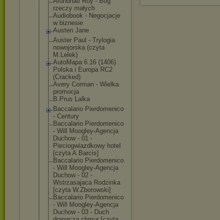
Arundhati Roy - Bóg
rzeczy małych
Audiobook - Negocjacje
w biznesie
Austen Jane
Auster Paul - Trylogia
nowojorska (czyta
M.Lelek)
AutoMapa 6.16 (1406)
Polska i Europa RC2
(Cracked)
Avery Corman - Wielka
promocja
B.Prus Lalka
Baccalario Pierdomenico
- Century
Baccalario Pierdomenico
- Will Moogley-Agencj
a
Duchow - 01 -
Pieciogwiazdko
wy hotel
[czyta A.Barcis]
Baccalario Pierdomenico
- Will Moogley-Agencj
a
Duchow - 02 -
Wstrzasajaca Rodzinka
[czyta W.Zborowski]
Baccalario Pierdomenico
- Will Moogley-Agencj
a
Duchow - 03 - Duch
drapacza chmur [czyta