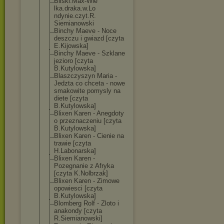
Bilski.Max-Wie
lka.draka.w.Lo
ndynie.czyt.R.
Siemianowski
Binchy Maeve - Noce
deszczu i gwiazd [czyta
E.Kijowska]
Binchy Maeve - Szklane
jezioro [czyta
B.Kutylowska]
Blaszczyszyn Maria -
Jedzta co chceta - nowe
smakowite pomysly na
diete [czyta
B.Kutylowska]
Blixen Karen - Anegdoty
o przeznaczeniu [czyta
B.Kutylowska]
Blixen Karen - Cienie na
trawie [czyta
H.Labonarska]
Blixen Karen -
Pozegnanie z Afryka
[czyta K.Nolbrzak]
Blixen Karen - Zimowe
opowiesci [czyta
B.Kutylowska]
Blomberg Rolf - Zloto i
anakondy [czyta
R.Siemianowski
]