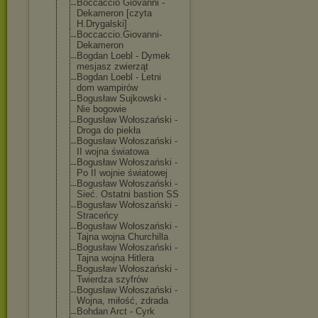
Boccaccio Giovanni -
Dekameron [czyta
H.Drygalski]
Boccaccio.Giov
anni-
Dekameron
Bogdan Loebl - Dymek
mesjasz zwierząt
Bogdan Loebl - Letni
dom wampirów
Bogusław Sujkowski -
Nie bogowie
Bogusław Wołoszański -
Droga do piekła
Bogusław Wołoszański -
II wojna światowa
Bogusław Wołoszański -
Po II wojnie światowej
Bogusław Wołoszański -
Sieć. Ostatni bastion SS
Bogusław Wołoszański -
Straceńcy
Bogusław Wołoszański -
Tajna wojna Churchilla
Bogusław Wołoszański -
Tajna wojna Hitlera
Bogusław Wołoszański -
Twierdza szyfrów
Bogusław Wołoszański -
Wojna, miłość, zdrada
Bohdan Arct - Cyrk