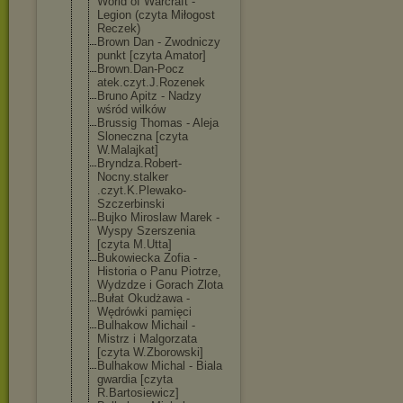
World of Warcraft -
Legion (czyta Miłogost
Reczek)
Brown Dan - Zwodniczy
punkt [czyta Amator]
Brown.Dan-Pocz
atek.czyt.J.Ro
zenek
Bruno Apitz - Nadzy
wśród wilków
Brussig Thomas - Aleja
Sloneczna [czyta
W.Malajkat]
Bryndza.Robert
-
Nocny.stalker
.czyt.K.Plewak
o-
Szczerbinski
Bujko Miroslaw Marek -
Wyspy Szerszenia
[czyta M.Utta]
Bukowiecka Zofia -
Historia o Panu Piotrze,
Wydzdze i Gorach Zlota
Bułat Okudżawa -
Wędrówki pamięci
Bulhakow Michail -
Mistrz i Malgorzata
[czyta W.Zborowski]
Bulhakow Michal - Biala
gwardia [czyta
R.Bartosiewicz
]