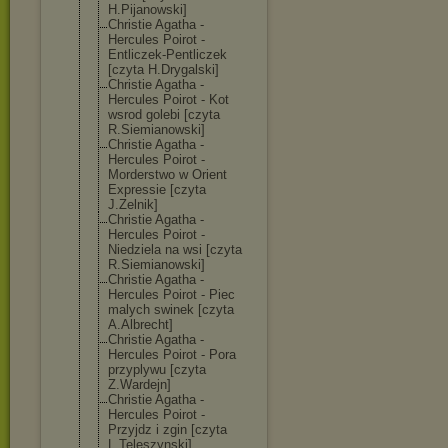
H.Pijanowski]
Christie Agatha -
Hercules Poirot -
Entliczek-Pent
liczek
[czyta H.Drygalski]
Christie Agatha -
Hercules Poirot - Kot
wsrod golebi [czyta
R.Siemianowski
]
Christie Agatha -
Hercules Poirot -
Morderstwo w Orient
Expressie [czyta
J.Zelnik]
Christie Agatha -
Hercules Poirot -
Niedziela na wsi [czyta
R.Siemianowski
]
Christie Agatha -
Hercules Poirot - Piec
malych swinek [czyta
A.Albrecht]
Christie Agatha -
Hercules Poirot - Pora
przyplywu [czyta
Z.Wardejn]
Christie Agatha -
Hercules Poirot -
Przyjdz i zgin [czyta
L.Teleszynski]