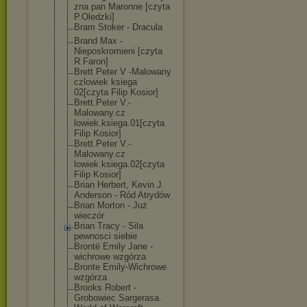
zna pan Maronne [czyta
P.Oledzki]
Bram Stoker - Dracula
Brand Max -
Nieposkromieni [czyta
R.Faron]
Brett Peter V -Malowany
czlowiek ksiega
02[czyta Filip Kosior]
Brett.Peter V.-
Malowany.cz
lowiek.ksiega.
01[czyta
Filip Kosior]
Brett.Peter V.-
Malowany.cz
lowiek.ksiega.
02[czyta
Filip Kosior]
Brian Herbert, Kevin J.
Anderson - Ród Atrydów
Brian Morton - Już
wieczór
Brian Tracy - Sila
pewnosci siebie
Brontë Emily Jane -
wichrowe wzgórza
Bronte Emily-Wichrowe
wzgórza
Brooks Robert -
Grobowiec Sargerasa.