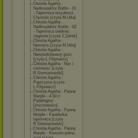
Christie Agatha -
Nadinspektor Battle - 01
- Tajemnica rezydencji
Chymnis [czyta M.Utta]
Christie Agatha -
Nadinspektor Battle - 02
- Tajemnica siedmiu
zegarow [czyta J.Zelnik]
Christie Agatha -
Nemezis [czyta M.Utta]
Christie Agatha -
Niespodziewany gosc
[czyta L.Filipowicz]
Christie Agatha - Noc i
ciemnosc [czyta
R.Siemianowski
]
Christie Agatha -
Pajeczyna (czyta
L.Filipowicz)
Christie Agatha - Panna
Marple - 4.50 z
Paddington
[sluchowisko]
Christie Agatha - Panna
Marple - Karaibska
tajemnica [czyta
R.Siemianowski
]
Christie Agatha - Panna
Marple - Kieszen pelna
zyta [czyta