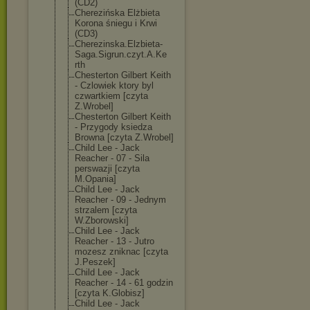
(CD2)
Cherezińska Elżbieta
Korona śniegu i Krwi
(CD3)
Cherezinska.El
zbieta-
Saga.Si
grun.czyt.A.Ke
rth
Chesterton Gilbert Keith
- Czlowiek ktory byl
czwartkiem [czyta
Z.Wrobel]
Chesterton Gilbert Keith
- Przygody ksiedza
Browna [czyta Z.Wrobel]
Child Lee - Jack
Reacher - 07 - Sila
perswazji [czyta
M.Opania]
Child Lee - Jack
Reacher - 09 - Jednym
strzalem [czyta
W.Zborowski]
Child Lee - Jack
Reacher - 13 - Jutro
mozesz zniknac [czyta
J.Peszek]
Child Lee - Jack
Reacher - 14 - 61 godzin
[czyta K.Globisz]
Child Lee - Jack