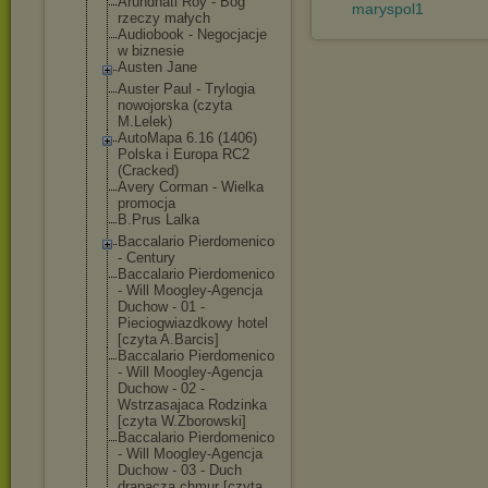
Arundhati Roy - Bóg
maryspol1
rzeczy małych
Audiobook - Negocjacje
w biznesie
Austen Jane
Auster Paul - Trylogia
nowojorska (czyta
M.Lelek)
AutoMapa 6.16 (1406)
Polska i Europa RC2
(Cracked)
Avery Corman - Wielka
promocja
B.Prus Lalka
Baccalario Pierdomenico
- Century
Baccalario Pierdomenico
- Will Moogley-Agencj
a
Duchow - 01 -
Pieciogwiazdko
wy hotel
[czyta A.Barcis]
Baccalario Pierdomenico
- Will Moogley-Agencj
a
Duchow - 02 -
Wstrzasajaca Rodzinka
[czyta W.Zborowski]
Baccalario Pierdomenico
- Will Moogley-Agencj
a
Duchow - 03 - Duch
drapacza chmur [czyta