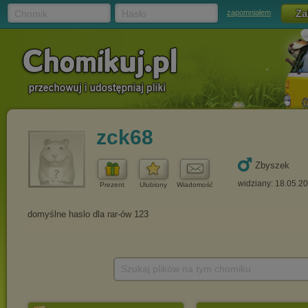
Chomik
Hasło
zapomniałem
zck68
Zbyszek
widziany: 18.05.2
Prezent
Ulubiony
Wiadomość
Szukaj plików na tym chomiku