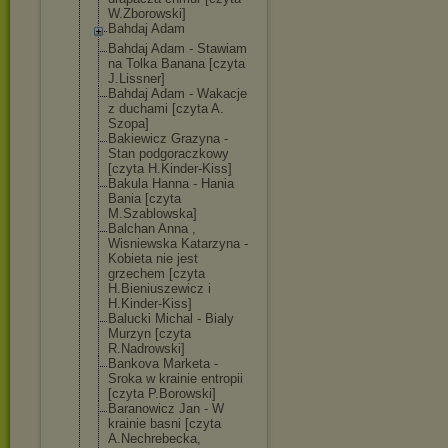
W.Zborowski]
Bahdaj Adam
Bahdaj Adam - Stawiam
na Tolka Banana [czyta
J.Lissner]
Bahdaj Adam - Wakacje
z duchami [czyta A.
Szopa]
Bakiewicz Grazyna -
Stan podgoraczkowy
[czyta H.Kinder-Kiss]
Bakula Hanna - Hania
Bania [czyta
M.Szablowska]
Balchan Anna ,
Wisniewska Katarzyna -
Kobieta nie jest
grzechem [czyta
H.Bieniuszewic
z i
H.Kinder-Kiss]
Balucki Michal - Bialy
Murzyn [czyta
R.Nadrowski]
Bankova Marketa -
Sroka w krainie entropii
[czyta P.Borowski]
Baranowicz Jan - W
krainie basni [czyta
A.Nechrebecka,