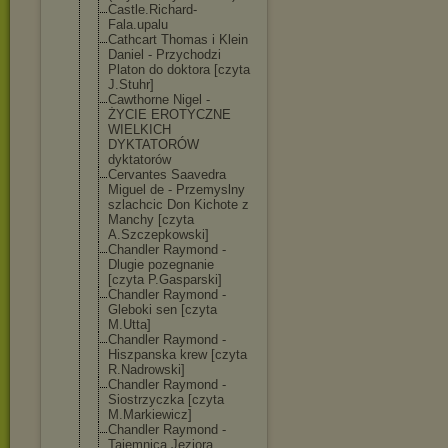
Castle.Richard
-
Fala.upalu
Cathcart Thomas i Klein
Daniel - Przychodzi
Platon do doktora [czyta
J.Stuhr]
Cawthorne Nigel -
ŻYCIE EROTYCZNE
WIELKICH
DYKTATORÓW
dyktatorów
Cervantes Saavedra
Miguel de - Przemyslny
szlachcic Don Kichote z
Manchy [czyta
A.Szczepkowski
]
Chandler Raymond -
Dlugie pozegnanie
[czyta P.Gasparski]
Chandler Raymond -
Gleboki sen [czyta
M.Utta]
Chandler Raymond -
Hiszpanska krew [czyta
R.Nadrowski]
Chandler Raymond -
Siostrzyczka [czyta
M.Markiewicz]
Chandler Raymond -
Tajemnica Jeziora