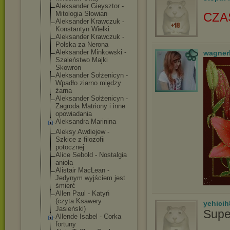
Aleksander Gieysztor -
Mitologia Słowian
CZA
Aleksander Krawczuk -
Konstantyn Wielki
Aleksander Krawczuk -
Polska za Nerona
Aleksander Minkowski -
wagner
Szaleństwo Majki
Skowron
Aleksander Sołżenicyn -
Wpadło ziarno między
żarna
Aleksander Sołżenicyn -
Zagroda Matriony i inne
opowiadania
Aleksandra Marinina
Aleksy Awdiejew -
Szkice z filozofii
potocznej
Alice Sebold - Nostalgia
anioła
Alistair MacLean -
Jedynym wyjściem jest
śmierć
Allen Paul - Katyń
(czyta Ksawery
yehicih
Jasieński)
Supe
Allende Isabel - Corka
fortuny