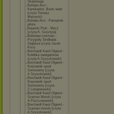
Skalskiego
Bohdan Arct -
Kamikadze. Boski wiatr
(czyta Tomasz
Marzecki)
Bohdan Arct - Pamiętnik
pilota
Bojarski Piotr - Mecz
[czyta K. Gosztyla]
Bolesław Leśmian -
Przygody Sindbada
Żeglarza (czyta Jacek
Kiss)
Borchardt Karol Olgierd -
Kolebka nawigatorow
(czyta A.Szyszkowski)
Borchardt Karol Olgierd -
Krazownik spod
Somosierry [czyta
A.Szyszkowski]
Borchardt Karol Olgierd -
Krazownik spod
Somosierry [czyta
Z.Lutogniewski
]
Borchardt Karol Olgierd -
Szaman Morski [czyta
A.Piszczatowsk
i]
Borchardt Karol Olgierd -
Szaman morski [czyta
A.Szyszkowski]