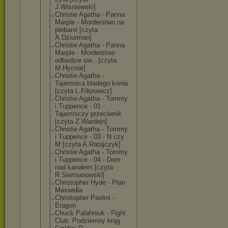
J.Wisniewski]
Christie Agatha - Panna
Marple - Morderstwo na
plebanii [czyta
A.Dziurman]
Christie Agatha - Panna
Marple - Morderstwo
odbedzie sie...[czyta
M.Hycnar]
Christie Agatha -
Tajemnica bladego konia
[czyta L.Filipowicz]
Christie Agatha - Tommy
i Tuppence - 01 -
Tajemniczy przeciwnik
[czyta Z.Wardejn]
Christie Agatha - Tommy
i Tuppence - 03 - N czy
M [czyta A.Ratajczyk]
Christie Agatha - Tommy
i Tuppence - 04 - Dom
nad kanalem [czyta
R.Siemianowski
]
Christopher Hyde - Plan
Maxwella
Christopher Paolini -
Eragon
Chuck Palahniuk - Fight
Club. Podziemny krąg