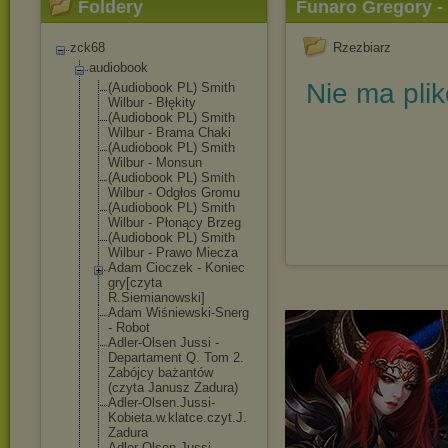
Foldery
Funaro Gregory - 
zck68
Rzezbiarz
audiobook
Nie ma pli
(Audiobook PL) Smith
Wilbur - Błękity
(Audiobook PL) Smith
Wilbur - Brama Chaki
(Audiobook PL) Smith
Wilbur - Monsun
(Audiobook PL) Smith
Wilbur - Odgłos Gromu
(Audiobook PL) Smith
Wilbur - Płonący Brzeg
(Audiobook PL) Smith
Wilbur - Prawo Miecza
Adam Cioczek - Koniec
gry[czyta
R.Siemianowski
]
Adam Wiśniewski-Sne
rg
- Robot
Adler-Olsen Jussi -
Departament Q. Tom 2.
Zabójcy bażantów
(czyta Janusz Zadura)
Adler-Olsen.Ju
ssi-
Kobieta.w.
klatce.czyt.J.
Zadura
Adler-Olsen.Ju
ssi-