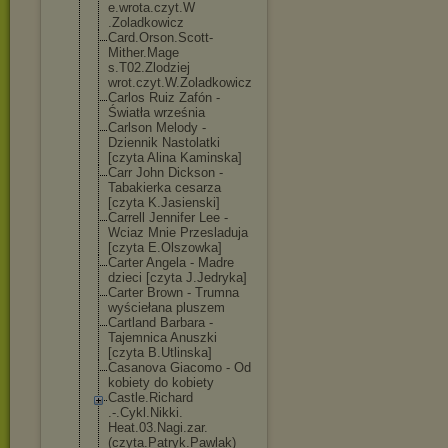
e.wrota.czyt.W
.Zoladkowicz
Card.Orson.Sco
tt-
Mither.Mage
s.T02.Zlodziej
wrot.czyt.W.Zo
ladkowicz
Carlos Ruiz Zafón -
Światła września
Carlson Melody -
Dziennik Nastolatki
[czyta Alina Kaminska]
Carr John Dickson -
Tabakierka cesarza
[czyta K.Jasienski]
Carrell Jennifer Lee -
Wciaz Mnie Przesladuja
[czyta E.Olszowka]
Carter Angela - Madre
dzieci [czyta J.Jedryka]
Carter Brown - Trumna
wyściełana pluszem
Cartland Barbara -
Tajemnica Anuszki
[czyta B.Utlinska]
Casanova Giacomo - Od
kobiety do kobiety
Castle.Richard
.-.Cykl.Nikki.
Heat.03.Nagi.z
ar.
(czyta.Patr
yk.Pawlak)