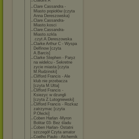
Cialdini.R
Clare Cassandra -
Miasto popiołów (czyta
Anna Dereszowska)
Clare.Cassandr
a-
Miasto.kosci
Clare.Cassandr
a-
Miasto.szkla
.czyt.A.Deresz
owska
Clarke Arthur C - Wyspa
Delfinow [czyta
A.Barcis]
Clarke Stephen - Paryz
na widelcu - Sekretne
zycie miasta [czyta
M.Rudzinski]
Clifford Francis - Ale
klub nie przebacza
[czyta M.Utta]
Clifford Francis -
Ksiezyc w dzungli
[czyta Z.Lutogniewski
]
Clifford Francis - Rozkaz
zatrzymac [czyta
P.Olecki]
Coben Harlan -Myron
Bolitar 03- Bez śladu
Coben Harlan- Ostatni
szczegół Czyta amator
Coelho Paulo - Alchemik