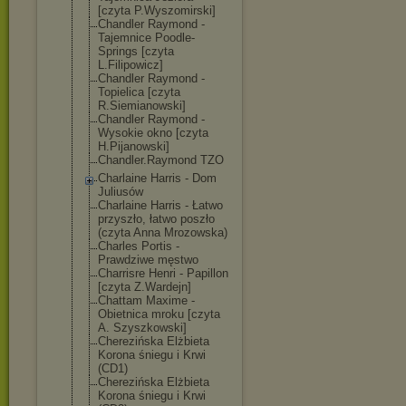
[czyta P.Wyszomirski]
Chandler Raymond -
Tajemnice Poodle-
Springs [czyta
L.Filipowicz]
Chandler Raymond -
Topielica [czyta
R.Siemianowski
]
Chandler Raymond -
Wysokie okno [czyta
H.Pijanowski]
Chandler.Raymo
nd TZO
Charlaine Harris - Dom
Juliusów
Charlaine Harris - Łatwo
przyszło, łatwo poszło
(czyta Anna Mrozowska)
Charles Portis -
Prawdziwe męstwo
Charrisre Henri - Papillon
[czyta Z.Wardejn]
Chattam Maxime -
Obietnica mroku [czyta
A. Szyszkowski]
Cherezińska Elżbieta
Korona śniegu i Krwi
(CD1)
Cherezińska Elżbieta
Korona śniegu i Krwi