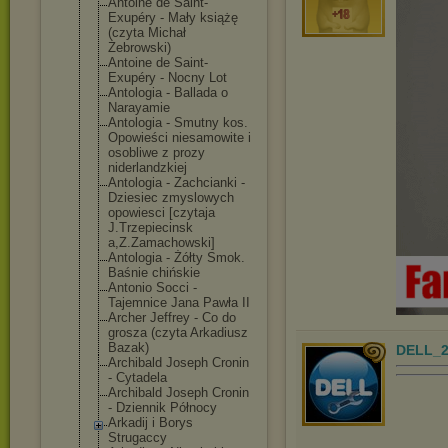
Antoine de Saint-
Exupéry - Mały książę
(czyta Michał
Żebrowski)
Antoine de Saint-
Exupéry - Nocny Lot
Antologia - Ballada o
Narayamie
Antologia - Smutny kos.
Opowieści niesamowite i
osobliwe z prozy
niderlandzkiej
Antologia - Zachcianki -
Dziesiec zmyslowych
opowiesci [czytaja
J.Trzepiecinsk
a,Z.Zamachowsk
i]
Antologia - Żółty Smok.
Baśnie chińskie
Antonio Socci -
Tajemnice Jana Pawła II
Archer Jeffrey - Co do
grosza (czyta Arkadiusz
Bazak)
DELL_2
Archibald Joseph Cronin
- Cytadela
Archibald Joseph Cronin
- Dziennik Północy
Arkadij i Borys
Strugaccy