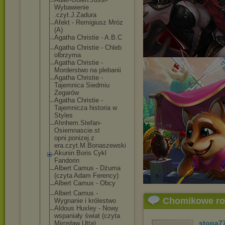
Wybawienie
.czyt.J.Zadura
Afekt - Remigiusz Mróz
(A)
Agatha Christie - A.B.C
Agatha Christie - Chleb
olbrzyma
Agatha Christie -
Morderstwo na plebanii
Agatha Christie -
Tajemnica Siedmiu
Zegarów
Agatha Christie -
Tajemnicza historia w
Styles
Ahnhem.Stefan-
Osiemnascie.st
opni.ponizej.z
era.czyt.M.Bon
aszewski
Akunin Boris Cykl
Fandorin
Albert Camus - Dżuma
(czyta Adam Ferency)
Albert Camus - Obcy
Albert Camus -
Chomikowe r
Wygnanie i królestwo
Aldous Huxley - Nowy
wspaniały świat (czyta
stopa7
Mirosław Utta)