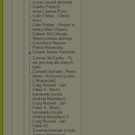
(czyta zespół aktorów)
Coelho.Paulo-D
emon.i.panna.P
rym
Colin Forbes - Grecki
klucz
Colin Forbes - Śmierć w
banku Main Chance
Colleen McCullough -
Nieprzyzwoita obsesja
Constance Heaven -
Piętno Ravensley
Cooper James Fenimore
Cormac McCarthy - To
nie jest kraj dla starych
ludzi
Cornwell Bernard - Piesn
lukow - Azincourt [czyta
L.Wojtaszak]
Craig Russell - Jan
Faber 4 - Mistrz
karnawału (czyta
Andrzej Mastalerz)
Craig Russell - Jan
Faber 4 - Mistrz
karnawału (czyta
Andrzej Mastalerz) 1
Craig Russell - Jan
Fabel 03 -
Zmartwychwstał
y (czyta
Andrzej Mastalerz)