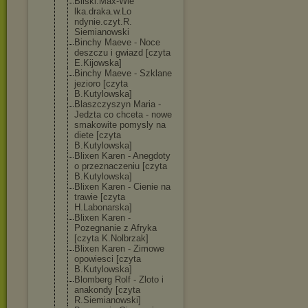
Bilski.Max-Wie
lka.draka.w.Lo
ndynie.czyt.R.
Siemianowski
Binchy Maeve - Noce
deszczu i gwiazd [czyta
E.Kijowska]
Binchy Maeve - Szklane
jezioro [czyta
B.Kutylowska]
Blaszczyszyn Maria -
Jedzta co chceta - nowe
smakowite pomysly na
diete [czyta
B.Kutylowska]
Blixen Karen - Anegdoty
o przeznaczeniu [czyta
B.Kutylowska]
Blixen Karen - Cienie na
trawie [czyta
H.Labonarska]
Blixen Karen -
Pozegnanie z Afryka
[czyta K.Nolbrzak]
Blixen Karen - Zimowe
opowiesci [czyta
B.Kutylowska]
Blomberg Rolf - Zloto i
anakondy [czyta
R.Siemianowski
]