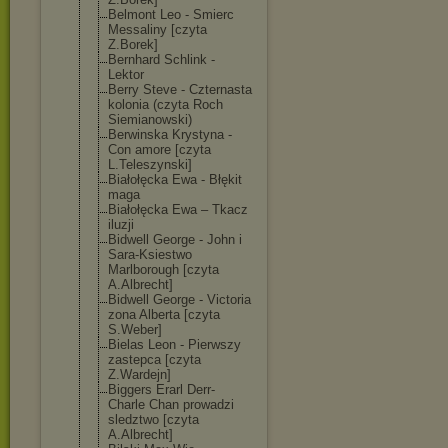
Belmont Leo - Smierc
Messaliny [czyta
Z.Borek]
Bernhard Schlink -
Lektor
Berry Steve - Czternasta
kolonia (czyta Roch
Siemianowski)
Berwinska Krystyna -
Con amore [czyta
L.Teleszynski]
Białołęcka Ewa - Błękit
maga
Białołęcka Ewa – Tkacz
iluzji
Bidwell George - John i
Sara-Ksiestwo
Marlborough [czyta
A.Albrecht]
Bidwell George - Victoria
zona Alberta [czyta
S.Weber]
Bielas Leon - Pierwszy
zastepca [czyta
Z.Wardejn]
Biggers Erarl Derr-
Charle Chan prowadzi
sledztwo [czyta
A.Albrecht]