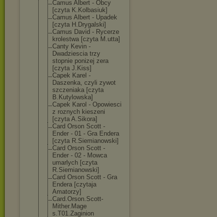
Camus Albert - Obcy
[czyta K.Kolbasiuk]
Camus Albert - Upadek
[czyta H.Drygalski]
Camus David - Rycerze
krolestwa [czyta M.utta]
Canty Kevin -
Dwadziescia trzy
stopnie ponizej zera
[czyta J.Kiss]
Capek Karel -
Daszenka, czyli zywot
szczeniaka [czyta
B.Kutylowska]
Capek Karol - Opowiesci
z roznych kieszeni
[czyta A.Sikora]
Card Orson Scott -
Ender - 01 - Gra Endera
[czyta R.Siemianowski
]
Card Orson Scott -
Ender - 02 - Mowca
umarlych [czyta
R.Siemianowski
]
Card Orson Scott - Gra
Endera [czytaja
Amatorzy]
Card.Orson.Sco
tt-
Mither.Mage
s.T01.Zaginion