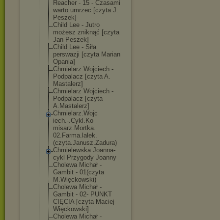
Reacher - 15 - Czasami
warto umrzec [czyta J.
Peszek]
Child Lee - Jutro
możesz zniknąć [czyta
Jan Peszek]
Child Lee - Siła
perswazji [czyta Marian
Opania]
Chmielarz Wojciech -
Podpalacz [czyta A.
Mastalerz]
Chmielarz Wojciech -
Podpalacz [czyta
A.Mastalerz]
Chmielarz.Wojc
iech.-.Cykl.Ko
misarz.Mortka.
02.Farma.lalek
.
(czyta.Janusz
.Zadura)
Chmielewska Joanna-
cykl Przygody Joanny
Cholewa Michał -
Gambit - 01(czyta
M.Więckowski)
Cholewa Michał -
Gambit - 02- PUNKT
CIĘCIA [czyta Maciej
Więckowski]
Cholewa Michał -