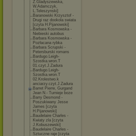
Z.Gladyszewska
,
W.Adamczyk,
L.Teleszynski]
Baranowski Krzysztof -
Drugi raz dookola swiata
[czyta H.Pijanowski]
Barbara Kosmowska -
Niebieski autobus
Barbara Kosmowska -
Pozłacana rybka
Barbara Scrupski -
Petersburski romans
Bardugo.Leigh-
Szostka.wron.T
01.czyt.J.Zadu
ra
Bardugo.Leigh-
Szostka.wron.T
02.Krolestwo.k
anciarzy.czyt.
J.Zadura
Barret Pierre, Gurgand
Jean N.- Turnieje boze
Barry Desmond -
Poszukiwany Jesse
James [czyta
H.Pijanowski]
Baudelaire Charles -
Kwiaty zla [czyta
J.Kobuszewski]
Baudelaire Charles -
Sztuczne raje [czyta