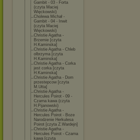
Gambit - 03 - Forta
(czyta Maciej
Więckowski)
Cholewa Michał -
Gambit - 04 - Inwit
(czyta Maciej
Więckowski)
Christie Agatha -
Brzemie [czyta
H.Kaminska]
Christie Agatha - Chleb
olbrzyma [czyta
H.Kaminska]
Christie Agatha - Corka
jest corka [czyta
H.Kaminska]
Christie Agatha - Dom
przestepcow [czyta
M.Utta]
Christie Agatha -
Hercules Poirot - 09 -
Czarna kawa (czyta
H.Pijanowski)
Christie Agatha -
Hercules Poirot - Boze
Narodzenie Herkulesa
Poirot [czyta Z.Wardejn]
Christie Agatha -
Hercules Poirot - Czarna
kawa [czyta