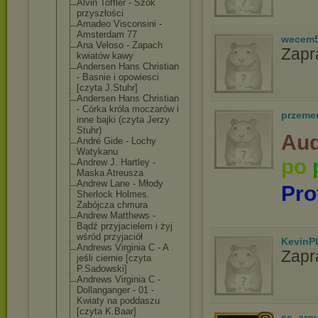
Alvin Toffler - Szok
przyszłości
Amadeo Visconsini -
Amsterdam 77
wecem
Ana Veloso - Zapach
Zapr
kwiatów kawy
Andersen Hans Christian
- Basnie i opowiesci
[czyta J.Stuhr]
Andersen Hans Christian
- Córka króla moczarów i
przeme
inne bajki (czyta Jerzy
Stuhr)
Aud
André Gide - Lochy
Watykanu
po
Andrew J. Hartley -
Maska Atreusza
Andrew Lane - Młody
Pro
Sherlock Holmes.
Zabójcza chmura
Andrew Matthews -
Bądź przyjacielem i żyj
wśród przyjaciół
KevinP
Andrews Virginia C - A
Zapr
jeśli ciernie [czyta
P.Sadowski]
Andrews Virginia C -
Dollanganger - 01 -
Kwiaty na poddaszu
[czyta K.Baar]
ss_arg