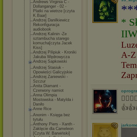
Andrews Virginia C -
**
Dollanganger - 02 -
Platki na wietrze [czyta
K.Baar]
* S
Andrzej Danilkiewicz
Rekonfiguracja
audiobook
IIW
Andrzej Kalinin -Ze
sztambucha starego
Luz
komucha[czyta Jacek
Kiss]
Andrzej Pilipiuk - Kroniki
A-Z
Jakuba Wędrowycza
Andrzej Sapkowski
Tem
Andrzej Stasiuk -
Opowieści Galicyjskie
Zap
Andrzej Zaniewski -
Szczur
Anita Diamant -
Czerwony namiot
oprogr
Anna Olimpia
👍🏻
Mostowska - Matylda i
Daniło
👍👍
Anne Rice
Anonim - Księga bez
tytułu
Anthony Piers - Xanth -
jarkom
Zaklęcie dla Cameleon
[Czyta W. Barwiński]