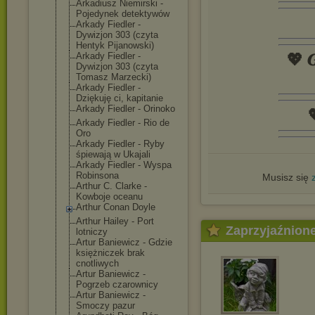
Arkadiusz Niemirski -
Pojedynek detektywów
Arkady Fiedler -
Dywizjon 303 (czyta
Hentyk Pijanowski)
Arkady Fiedler -
💖 𝑮
Dywizjon 303 (czyta
Tomasz Marzecki)
Arkady Fiedler -
Dziękuję ci, kapitanie
Arkady Fiedler - Orinoko

Arkady Fiedler - Rio de
Oro
Arkady Fiedler - Ryby
śpiewają w Ukajali
Arkady Fiedler - Wyspa
Robinsona
Musisz się
Arthur C. Clarke -
Kowboje oceanu
Arthur Conan Doyle
Arthur Hailey - Port
Zaprzyjaźnion
lotniczy
Artur Baniewicz - Gdzie
księżniczek brak
cnotliwych
Artur Baniewicz -
Pogrzeb czarownicy
Artur Baniewicz -
Smoczy pazur