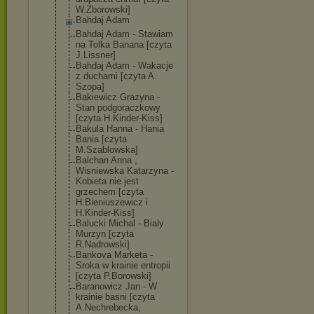
W.Zborowski]
Bahdaj Adam
Bahdaj Adam - Stawiam
na Tolka Banana [czyta
J.Lissner]
Bahdaj Adam - Wakacje
z duchami [czyta A.
Szopa]
Bakiewicz Grazyna -
Stan podgoraczkowy
[czyta H.Kinder-Kiss]
Bakula Hanna - Hania
Bania [czyta
M.Szablowska]
Balchan Anna ,
Wisniewska Katarzyna -
Kobieta nie jest
grzechem [czyta
H.Bieniuszewic
z i
H.Kinder-Kiss]
Balucki Michal - Bialy
Murzyn [czyta
R.Nadrowski]
Bankova Marketa -
Sroka w krainie entropii
[czyta P.Borowski]
Baranowicz Jan - W
krainie basni [czyta
A.Nechrebecka,