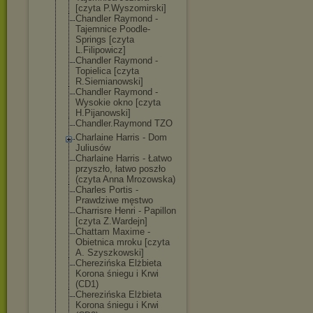
[czyta P.Wyszomirski]
Chandler Raymond -
Tajemnice Poodle-
Springs [czyta
L.Filipowicz]
Chandler Raymond -
Topielica [czyta
R.Siemianowski
]
Chandler Raymond -
Wysokie okno [czyta
H.Pijanowski]
Chandler.Raymo
nd TZO
Charlaine Harris - Dom
Juliusów
Charlaine Harris - Łatwo
przyszło, łatwo poszło
(czyta Anna Mrozowska)
Charles Portis -
Prawdziwe męstwo
Charrisre Henri - Papillon
[czyta Z.Wardejn]
Chattam Maxime -
Obietnica mroku [czyta
A. Szyszkowski]
Cherezińska Elżbieta
Korona śniegu i Krwi
(CD1)
Cherezińska Elżbieta
Korona śniegu i Krwi