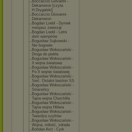
Boccaccio Giovanni -
Dekameron [czyta
H.Drygalski]
Boccaccio.Giov
anni-
Dekameron
Bogdan Loebl - Dymek
mesjasz zwierząt
Bogdan Loebl - Letni
dom wampirów
Bogusław Sujkowski -
Nie bogowie
Bogusław Wołoszański -
Droga do piekła
Bogusław Wołoszański -
II wojna światowa
Bogusław Wołoszański -
Po II wojnie światowej
Bogusław Wołoszański -
Sieć. Ostatni bastion SS
Bogusław Wołoszański -
Straceńcy
Bogusław Wołoszański -
Tajna wojna Churchilla
Bogusław Wołoszański -
Tajna wojna Hitlera
Bogusław Wołoszański -
Twierdza szyfrów
Bogusław Wołoszański -
Wojna, miłość, zdrada
Bohdan Arct - Cyrk