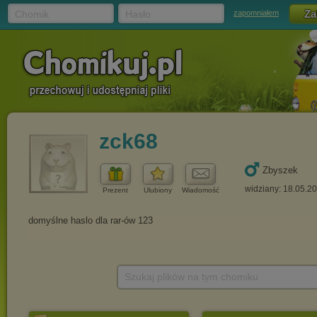
Chomik
Hasło
zapomniałem
zck68
Zbyszek
widziany: 18.05.2
Prezent
Ulubiony
Wiadomość
Szukaj plików na tym chomiku