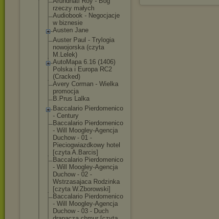
Arundhati Roy - Bóg
rzeczy małych
Audiobook - Negocjacje
w biznesie
Austen Jane
Auster Paul - Trylogia
nowojorska (czyta
M.Lelek)
AutoMapa 6.16 (1406)
Polska i Europa RC2
(Cracked)
Avery Corman - Wielka
promocja
B.Prus Lalka
Baccalario Pierdomenico
- Century
Baccalario Pierdomenico
- Will Moogley-Agencj
a
Duchow - 01 -
Pieciogwiazdko
wy hotel
[czyta A.Barcis]
Baccalario Pierdomenico
- Will Moogley-Agencj
a
Duchow - 02 -
Wstrzasajaca Rodzinka
[czyta W.Zborowski]
Baccalario Pierdomenico
- Will Moogley-Agencj
a
Duchow - 03 - Duch
drapacza chmur [czyta