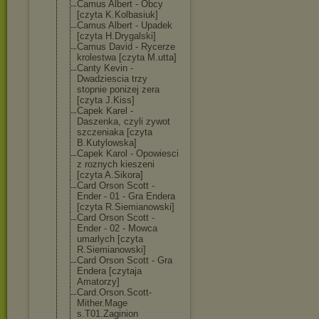
Camus Albert - Obcy
[czyta K.Kolbasiuk]
Camus Albert - Upadek
[czyta H.Drygalski]
Camus David - Rycerze
krolestwa [czyta M.utta]
Canty Kevin -
Dwadziescia trzy
stopnie ponizej zera
[czyta J.Kiss]
Capek Karel -
Daszenka, czyli zywot
szczeniaka [czyta
B.Kutylowska]
Capek Karol - Opowiesci
z roznych kieszeni
[czyta A.Sikora]
Card Orson Scott -
Ender - 01 - Gra Endera
[czyta R.Siemianowski
]
Card Orson Scott -
Ender - 02 - Mowca
umarlych [czyta
R.Siemianowski
]
Card Orson Scott - Gra
Endera [czytaja
Amatorzy]
Card.Orson.Sco
tt-
Mither.Mage
s.T01.Zaginion