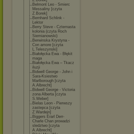
Belmont Leo - Smierc
Messaliny [czyta
Z.Borek]
Bernhard Schlink -
Lektor
Berry Steve - Czternasta
kolonia (czyta Roch
Siemianowski)
Berwinska Krystyna -
Con amore [czyta
L.Teleszynski]
Białołęcka Ewa - Błękit
maga
Białołęcka Ewa – Tkacz
iluzji
Bidwell George - John i
Sara-Ksiestwo
Marlborough [czyta
A.Albrecht]
Bidwell George - Victoria
zona Alberta [czyta
S.Weber]
Bielas Leon - Pierwszy
zastepca [czyta
Z.Wardejn]
Biggers Erarl Derr-
Charle Chan prowadzi
sledztwo [czyta
A.Albrecht]