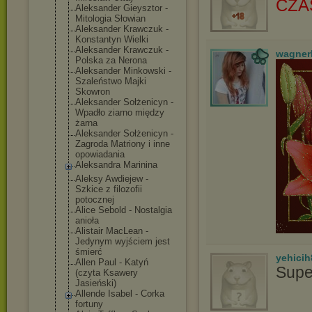
CZA
Aleksander Gieysztor -
Mitologia Słowian
Aleksander Krawczuk -
Konstantyn Wielki
Aleksander Krawczuk -
wagner
Polska za Nerona
Aleksander Minkowski -
Szaleństwo Majki
Skowron
Aleksander Sołżenicyn -
Wpadło ziarno między
żarna
Aleksander Sołżenicyn -
Zagroda Matriony i inne
opowiadania
Aleksandra Marinina
Aleksy Awdiejew -
Szkice z filozofii
potocznej
Alice Sebold - Nostalgia
anioła
Alistair MacLean -
Jedynym wyjściem jest
śmierć
yehicih
Allen Paul - Katyń
Supe
(czyta Ksawery
Jasieński)
Allende Isabel - Corka
fortuny