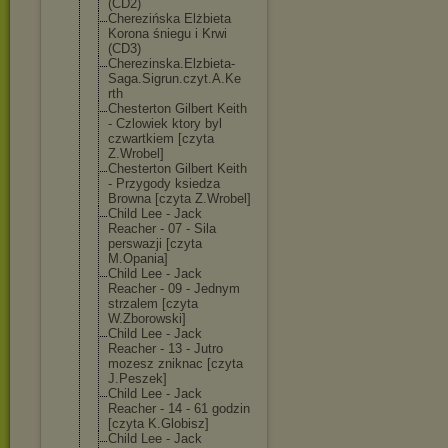
(CD2)
Cherezińska Elżbieta
Korona śniegu i Krwi
(CD3)
Cherezinska.El
zbieta-
Saga.Si
grun.czyt.A.Ke
rth
Chesterton Gilbert Keith
- Czlowiek ktory byl
czwartkiem [czyta
Z.Wrobel]
Chesterton Gilbert Keith
- Przygody ksiedza
Browna [czyta Z.Wrobel]
Child Lee - Jack
Reacher - 07 - Sila
perswazji [czyta
M.Opania]
Child Lee - Jack
Reacher - 09 - Jednym
strzalem [czyta
W.Zborowski]
Child Lee - Jack
Reacher - 13 - Jutro
mozesz zniknac [czyta
J.Peszek]
Child Lee - Jack
Reacher - 14 - 61 godzin
[czyta K.Globisz]
Child Lee - Jack