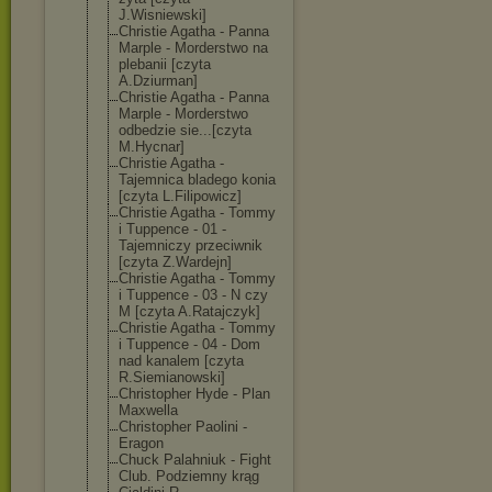
J.Wisniewski]
Christie Agatha - Panna
Marple - Morderstwo na
plebanii [czyta
A.Dziurman]
Christie Agatha - Panna
Marple - Morderstwo
odbedzie sie...[czyta
M.Hycnar]
Christie Agatha -
Tajemnica bladego konia
[czyta L.Filipowicz]
Christie Agatha - Tommy
i Tuppence - 01 -
Tajemniczy przeciwnik
[czyta Z.Wardejn]
Christie Agatha - Tommy
i Tuppence - 03 - N czy
M [czyta A.Ratajczyk]
Christie Agatha - Tommy
i Tuppence - 04 - Dom
nad kanalem [czyta
R.Siemianowski
]
Christopher Hyde - Plan
Maxwella
Christopher Paolini -
Eragon
Chuck Palahniuk - Fight
Club. Podziemny krąg