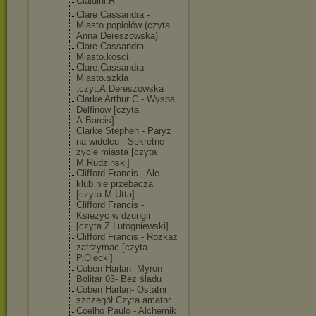
Cialdini.R
Clare Cassandra -
Miasto popiołów (czyta
Anna Dereszowska)
Clare.Cassandr
a-
Miasto.kosci
Clare.Cassandr
a-
Miasto.szkla
.czyt.A.Deresz
owska
Clarke Arthur C - Wyspa
Delfinow [czyta
A.Barcis]
Clarke Stephen - Paryz
na widelcu - Sekretne
zycie miasta [czyta
M.Rudzinski]
Clifford Francis - Ale
klub nie przebacza
[czyta M.Utta]
Clifford Francis -
Ksiezyc w dzungli
[czyta Z.Lutogniewski
]
Clifford Francis - Rozkaz
zatrzymac [czyta
P.Olecki]
Coben Harlan -Myron
Bolitar 03- Bez śladu
Coben Harlan- Ostatni
szczegół Czyta amator
Coelho Paulo - Alchemik