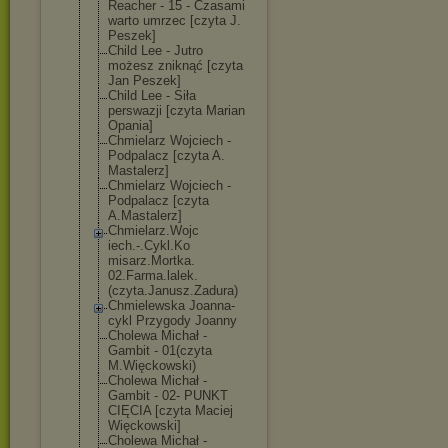
Reacher - 15 - Czasami
warto umrzec [czyta J.
Peszek]
Child Lee - Jutro
możesz zniknąć [czyta
Jan Peszek]
Child Lee - Siła
perswazji [czyta Marian
Opania]
Chmielarz Wojciech -
Podpalacz [czyta A.
Mastalerz]
Chmielarz Wojciech -
Podpalacz [czyta
A.Mastalerz]
Chmielarz.Wojc
iech.-.Cykl.Ko
misarz.Mortka.
02.Farma.lalek
.
(czyta.Janusz
.Zadura)
Chmielewska Joanna-
cykl Przygody Joanny
Cholewa Michał -
Gambit - 01(czyta
M.Więckowski)
Cholewa Michał -
Gambit - 02- PUNKT
CIĘCIA [czyta Maciej
Więckowski]
Cholewa Michał -