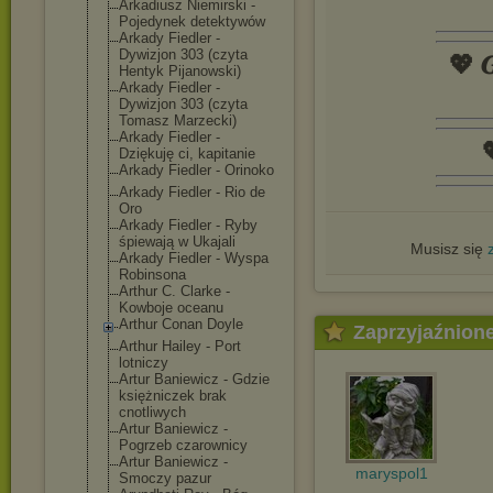
Arkadiusz Niemirski -
Pojedynek detektywów
Arkady Fiedler -
Dywizjon 303 (czyta
💖 𝑮
Hentyk Pijanowski)
Arkady Fiedler -
Dywizjon 303 (czyta
Tomasz Marzecki)
Arkady Fiedler -

Dziękuję ci, kapitanie
Arkady Fiedler - Orinoko
Arkady Fiedler - Rio de
Oro
Arkady Fiedler - Ryby
śpiewają w Ukajali
Musisz się
Arkady Fiedler - Wyspa
Robinsona
Arthur C. Clarke -
Kowboje oceanu
Arthur Conan Doyle
Zaprzyjaźnion
Arthur Hailey - Port
lotniczy
Artur Baniewicz - Gdzie
księżniczek brak
cnotliwych
Artur Baniewicz -
Pogrzeb czarownicy
Artur Baniewicz -
maryspol1
Smoczy pazur