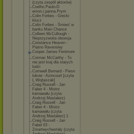
(czyta zespół aktorów)
Coelho.Paulo-D
emon.i.panna.P
rym
Colin Forbes - Grecki
klucz
Colin Forbes - Śmierć w
banku Main Chance
Colleen McCullough -
Nieprzyzwoita obsesja
Constance Heaven -
Piętno Ravensley
Cooper James Fenimore
Cormac McCarthy - To
nie jest kraj dla starych
ludzi
Cornwell Bernard - Piesn
lukow - Azincourt [czyta
L.Wojtaszak]
Craig Russell - Jan
Faber 4 - Mistrz
karnawału (czyta
Andrzej Mastalerz)
Craig Russell - Jan
Faber 4 - Mistrz
karnawału (czyta
Andrzej Mastalerz) 1
Craig Russell - Jan
Fabel 03 -
Zmartwychwstał
y (czyta
Andrzej Mastalerz)