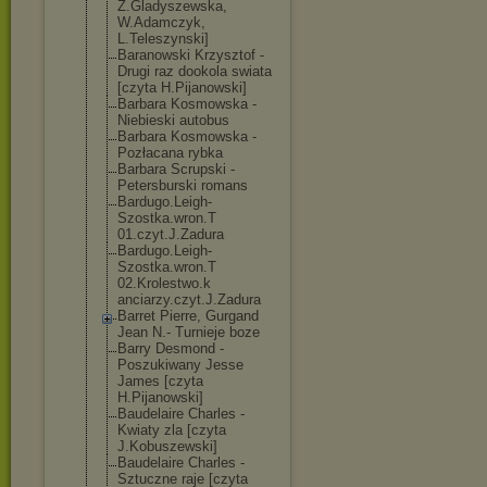
Z.Gladyszewska
,
W.Adamczyk,
L.Teleszynski]
Baranowski Krzysztof -
Drugi raz dookola swiata
[czyta H.Pijanowski]
Barbara Kosmowska -
Niebieski autobus
Barbara Kosmowska -
Pozłacana rybka
Barbara Scrupski -
Petersburski romans
Bardugo.Leigh-
Szostka.wron.T
01.czyt.J.Zadu
ra
Bardugo.Leigh-
Szostka.wron.T
02.Krolestwo.k
anciarzy.czyt.
J.Zadura
Barret Pierre, Gurgand
Jean N.- Turnieje boze
Barry Desmond -
Poszukiwany Jesse
James [czyta
H.Pijanowski]
Baudelaire Charles -
Kwiaty zla [czyta
J.Kobuszewski]
Baudelaire Charles -
Sztuczne raje [czyta