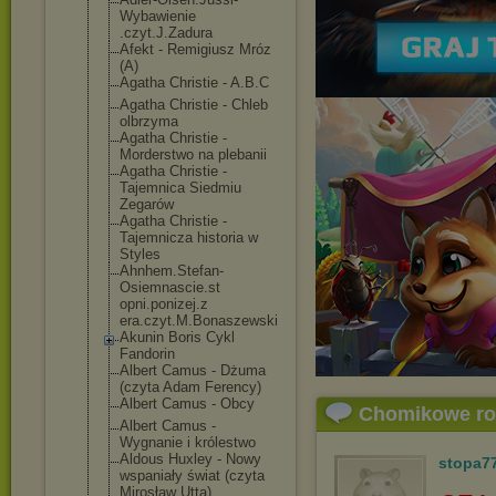
Wybawienie
.czyt.J.Zadura
Afekt - Remigiusz Mróz
(A)
Agatha Christie - A.B.C
Agatha Christie - Chleb
olbrzyma
Agatha Christie -
Morderstwo na plebanii
Agatha Christie -
Tajemnica Siedmiu
Zegarów
Agatha Christie -
Tajemnicza historia w
Styles
Ahnhem.Stefan-
Osiemnascie.st
opni.ponizej.z
era.czyt.M.Bon
aszewski
Akunin Boris Cykl
Fandorin
Albert Camus - Dżuma
(czyta Adam Ferency)
Albert Camus - Obcy
Chomikowe r
Albert Camus -
Wygnanie i królestwo
Aldous Huxley - Nowy
stopa7
wspaniały świat (czyta
Mirosław Utta)