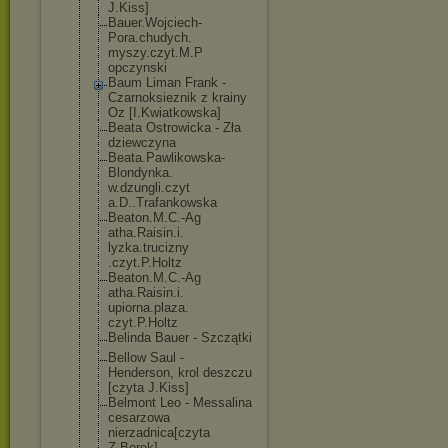
J.Kiss]
Bauer.Wojciech
-
Pora.chudych.
myszy.czyt.M.P
opczynski
Baum Liman Frank -
Czarnoksieznik z krainy
Oz [I.Kwiatkowska
]
Beata Ostrowicka - Zła
dziewczyna
Beata.Pawlikow
ska-
Blondynka.
w.dzungli.czyt
a.D..Trafankow
ska
Beaton.M.C.-Ag
atha.Raisin.i.
lyzka.trucizny
.czyt.P.Holtz
Beaton.M.C.-Ag
atha.Raisin.i.
upiorna.plaza.
czyt.P.Holtz
Belinda Bauer - Szczątki
Bellow Saul -
Henderson, krol deszczu
[czyta J.Kiss]
Belmont Leo - Messalina
cesarzowa
nierzadnica[cz
yta
Z.Borek]