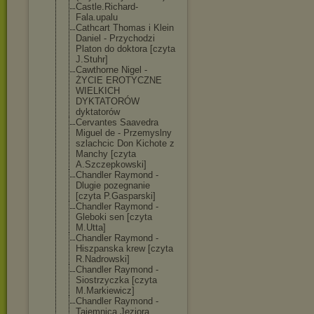
Castle.Richard
-
Fala.upalu
Cathcart Thomas i Klein
Daniel - Przychodzi
Platon do doktora [czyta
J.Stuhr]
Cawthorne Nigel -
ŻYCIE EROTYCZNE
WIELKICH
DYKTATORÓW
dyktatorów
Cervantes Saavedra
Miguel de - Przemyslny
szlachcic Don Kichote z
Manchy [czyta
A.Szczepkowski
]
Chandler Raymond -
Dlugie pozegnanie
[czyta P.Gasparski]
Chandler Raymond -
Gleboki sen [czyta
M.Utta]
Chandler Raymond -
Hiszpanska krew [czyta
R.Nadrowski]
Chandler Raymond -
Siostrzyczka [czyta
M.Markiewicz]
Chandler Raymond -
Tajemnica Jeziora