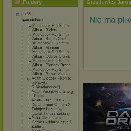
Foldery
Grzędowicz Jaros
]
zck68
Nie ma pli
audiobook
(Audiobook PL) Smith
Wilbur - Błękity
(Audiobook PL) Smith
Wilbur - Brama Chaki
(Audiobook PL) Smith
Wilbur - Monsun
(Audiobook PL) Smith
Wilbur - Odgłos Gromu
(Audiobook PL) Smith
Wilbur - Płonący Brzeg
(Audiobook PL) Smith
Wilbur - Prawo Miecza
Adam Cioczek - Koniec
gry[czyta
R.Siemianowski
]
Adam Wiśniewski-Sne
rg
- Robot
Adler-Olsen Jussi -
Departament Q. Tom 2.
Zabójcy bażantów
(czyta Janusz Zadura)
Adler-Olsen.Ju
ssi-
Kobieta.w.
klatce.czyt.J.
Zadura
Adler-Olsen.Ju
ssi-