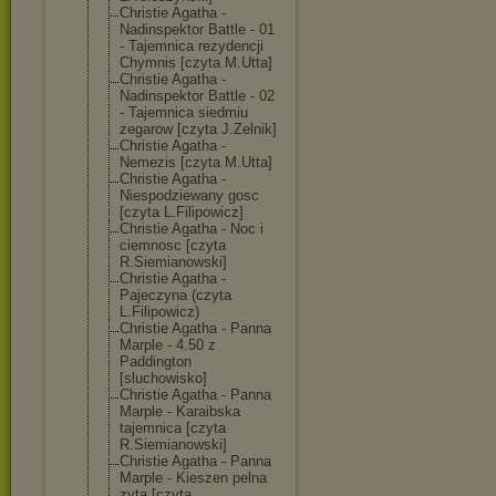
Christie Agatha -
Nadinspektor Battle - 01
- Tajemnica rezydencji
Chymnis [czyta M.Utta]
Christie Agatha -
Nadinspektor Battle - 02
- Tajemnica siedmiu
zegarow [czyta J.Zelnik]
Christie Agatha -
Nemezis [czyta M.Utta]
Christie Agatha -
Niespodziewany gosc
[czyta L.Filipowicz]
Christie Agatha - Noc i
ciemnosc [czyta
R.Siemianowski
]
Christie Agatha -
Pajeczyna (czyta
L.Filipowicz)
Christie Agatha - Panna
Marple - 4.50 z
Paddington
[sluchowisko]
Christie Agatha - Panna
Marple - Karaibska
tajemnica [czyta
R.Siemianowski
]
Christie Agatha - Panna
Marple - Kieszen pelna
zyta [czyta