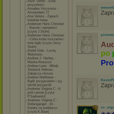
Alvin Toffler - Szok
przyszłości
wecem
Amadeo Visconsini -
Zapr
Amsterdam 77
Ana Veloso - Zapach
kwiatów kawy
Andersen Hans Christian
- Basnie i opowiesci
[czyta J.Stuhr]
przeme
Andersen Hans Christian
- Córka króla moczarów i
Aud
inne bajki (czyta Jerzy
Stuhr)
André Gide - Lochy
po
Watykanu
Andrew J. Hartley -
Pro
Maska Atreusza
Andrew Lane - Młody
Sherlock Holmes.
Zabójcza chmura
Andrew Matthews -
KevinP
Bądź przyjacielem i żyj
Zapr
wśród przyjaciół
Andrews Virginia C - A
jeśli ciernie [czyta
P.Sadowski]
Andrews Virginia C -
Dollanganger - 01 -
ss_arg
Kwiaty na poddaszu
[czyta K.Baar]