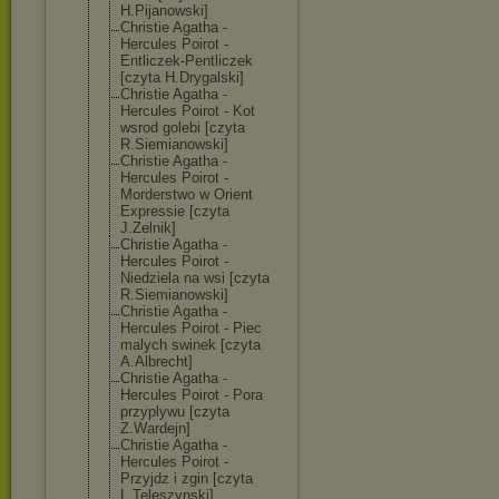
H.Pijanowski]
Christie Agatha -
Hercules Poirot -
Entliczek-Pent
liczek
[czyta H.Drygalski]
Christie Agatha -
Hercules Poirot - Kot
wsrod golebi [czyta
R.Siemianowski
]
Christie Agatha -
Hercules Poirot -
Morderstwo w Orient
Expressie [czyta
J.Zelnik]
Christie Agatha -
Hercules Poirot -
Niedziela na wsi [czyta
R.Siemianowski
]
Christie Agatha -
Hercules Poirot - Piec
malych swinek [czyta
A.Albrecht]
Christie Agatha -
Hercules Poirot - Pora
przyplywu [czyta
Z.Wardejn]
Christie Agatha -
Hercules Poirot -
Przyjdz i zgin [czyta
L.Teleszynski]