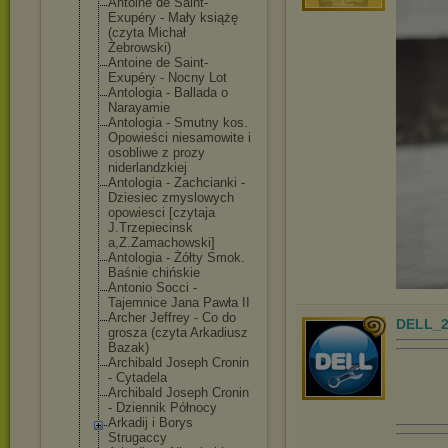
Antoine de Saint-
Exupéry - Mały książę
(czyta Michał
Żebrowski)
Antoine de Saint-
Exupéry - Nocny Lot
Antologia - Ballada o
Narayamie
Antologia - Smutny kos.
Opowieści niesamowite i
osobliwe z prozy
niderlandzkiej
Antologia - Zachcianki -
Dziesiec zmyslowych
opowiesci [czytaja
J.Trzepiecinsk
a,Z.Zamachowsk
i]
Antologia - Żółty Smok.
Baśnie chińskie
Antonio Socci -
Tajemnice Jana Pawła II
Archer Jeffrey - Co do
DELL_2
grosza (czyta Arkadiusz
Bazak)
Archibald Joseph Cronin
- Cytadela
Archibald Joseph Cronin
- Dziennik Północy
Arkadij i Borys
Strugaccy