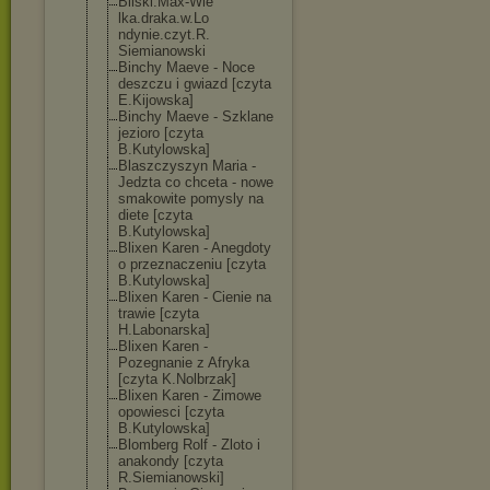
Bilski.Max-Wie
lka.draka.w.Lo
ndynie.czyt.R.
Siemianowski
Binchy Maeve - Noce
deszczu i gwiazd [czyta
E.Kijowska]
Binchy Maeve - Szklane
jezioro [czyta
B.Kutylowska]
Blaszczyszyn Maria -
Jedzta co chceta - nowe
smakowite pomysly na
diete [czyta
B.Kutylowska]
Blixen Karen - Anegdoty
o przeznaczeniu [czyta
B.Kutylowska]
Blixen Karen - Cienie na
trawie [czyta
H.Labonarska]
Blixen Karen -
Pozegnanie z Afryka
[czyta K.Nolbrzak]
Blixen Karen - Zimowe
opowiesci [czyta
B.Kutylowska]
Blomberg Rolf - Zloto i
anakondy [czyta
R.Siemianowski
]