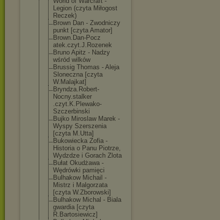
World of Warcraft -
Legion (czyta Miłogost
Reczek)
Brown Dan - Zwodniczy
punkt [czyta Amator]
Brown.Dan-Pocz
atek.czyt.J.Ro
zenek
Bruno Apitz - Nadzy
wśród wilków
Brussig Thomas - Aleja
Sloneczna [czyta
W.Malajkat]
Bryndza.Robert
-
Nocny.stalker
.czyt.K.Plewak
o-
Szczerbinski
Bujko Miroslaw Marek -
Wyspy Szerszenia
[czyta M.Utta]
Bukowiecka Zofia -
Historia o Panu Piotrze,
Wydzdze i Gorach Zlota
Bułat Okudżawa -
Wędrówki pamięci
Bulhakow Michail -
Mistrz i Malgorzata
[czyta W.Zborowski]
Bulhakow Michal - Biala
gwardia [czyta
R.Bartosiewicz
]