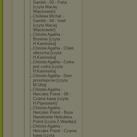
Gambit - 03 - Forta
(czyta Maciej
Więckowski)
Cholewa Michał -
Gambit - 04 - Inwit
(czyta Maciej
Więckowski)
Christie Agatha -
Brzemie [czyta
H.Kaminska]
Christie Agatha - Chleb
olbrzyma [czyta
H.Kaminska]
Christie Agatha - Corka
jest corka [czyta
H.Kaminska]
Christie Agatha - Dom
przestepcow [czyta
M.Utta]
Christie Agatha -
Hercules Poirot - 09 -
Czarna kawa (czyta
H.Pijanowski)
Christie Agatha -
Hercules Poirot - Boze
Narodzenie Herkulesa
Poirot [czyta Z.Wardejn]
Christie Agatha -
Hercules Poirot - Czarna
kawa [czyta