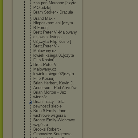
zna pan Maronne [czyta
P.Oledzki]
Bram Stoker - Dracula
Brand Max -
Nieposkromieni [czyta
R.Faron]
Brett Peter V -Malowany
czlowiek ksiega
02[czyta Filip Kosior]
Brett.Peter V.-
Malowany.cz
lowiek.ksiega.
01[czyta
Filip Kosior]
Brett.Peter V.-
Malowany.cz
lowiek.ksiega.
02[czyta
Filip Kosior]
Brian Herbert, Kevin J.
Anderson - Ród Atrydów
Brian Morton - Już
wieczór
Brian Tracy - Sila
pewnosci siebie
Brontë Emily Jane -
wichrowe wzgórza
Bronte Emily-Wichrowe
wzgórza
Brooks Robert -
Grobowiec Sargerasa.