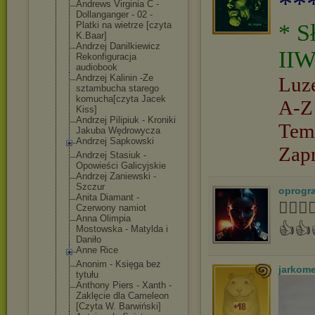
**
Andrews Virginia C -
Dollanganger - 02 -
Platki na wietrze [czyta
* S
K.Baar]
Andrzej Danilkiewicz
IIW
Rekonfiguracja
audiobook
Andrzej Kalinin -Ze
Luz
sztambucha starego
komucha[czyta Jacek
A-Z
Kiss]
Andrzej Pilipiuk - Kroniki
Tem
Jakuba Wędrowycza
Andrzej Sapkowski
Zap
Andrzej Stasiuk -
Opowieści Galicyjskie
Andrzej Zaniewski -
Szczur
oprogr
Anita Diamant -
👍🏻
Czerwony namiot
Anna Olimpia
👍👍
Mostowska - Matylda i
Daniło
Anne Rice
Anonim - Księga bez
jarkom
tytułu
Anthony Piers - Xanth -
Zaklęcie dla Cameleon
[Czyta W. Barwiński]