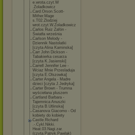
e.wrota.czyt.W
.Zoladkowicz
Card.Orson.Sco
tt-
Mither.Mage
s.T02.Zlodziej
wrot.czyt.W.Zo
ladkowicz
Carlos Ruiz Zafón -
Światła września
Carlson Melody -
Dziennik Nastolatki
[czyta Alina Kaminska]
Carr John Dickson -
Tabakierka cesarza
[czyta K.Jasienski]
Carrell Jennifer Lee -
Wciaz Mnie Przesladuja
[czyta E.Olszowka]
Carter Angela - Madre
dzieci [czyta J.Jedryka]
Carter Brown - Trumna
wyściełana pluszem
Cartland Barbara -
Tajemnica Anuszki
[czyta B.Utlinska]
Casanova Giacomo - Od
kobiety do kobiety
Castle.Richard
.-.Cykl.Nikki.
Heat.03.Nagi.z
ar.
(czyta.Patr
yk.Pawlak)