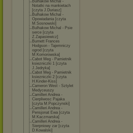
Bulhakow Michal -
Notatki na mankietach
[czyta J.Duriasz]
Bulhakow Michal -
Opowiadania [czyta
M.Sosnowski]
Bulhakow Michal - Psie
serce [czyta
Z.Zapasiewicz]
Burnett Frances
Hodgson - Tajemniczy
ogrod [czyta
M.Komorowska]
Cabot Meg - Pamietnik
ksiezniczki 1 [czyta
J.Jedryka]
Cabot Meg - Pamietnik
ksiezniczki 2 [czyta
H.Kinder-Kiss]
Cameron West - Sztylet
Medyceuszy
Camilleri Andrea -
Cierpliwosc Pajaka
[czyta M.Popczynski]
Camilleri Andrea -
Pensjonat Ewa [czyta
M.Kaczmarska]
Camilleri Andrea -
Sierpniowy zar [czyta
D.Kowalski]