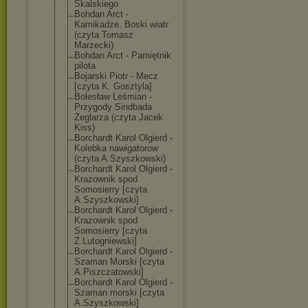
Skalskiego
Bohdan Arct -
Kamikadze. Boski wiatr
(czyta Tomasz
Marzecki)
Bohdan Arct - Pamiętnik
pilota
Bojarski Piotr - Mecz
[czyta K. Gosztyla]
Bolesław Leśmian -
Przygody Sindbada
Żeglarza (czyta Jacek
Kiss)
Borchardt Karol Olgierd -
Kolebka nawigatorow
(czyta A.Szyszkowski)
Borchardt Karol Olgierd -
Krazownik spod
Somosierry [czyta
A.Szyszkowski]
Borchardt Karol Olgierd -
Krazownik spod
Somosierry [czyta
Z.Lutogniewski
]
Borchardt Karol Olgierd -
Szaman Morski [czyta
A.Piszczatowsk
i]
Borchardt Karol Olgierd -
Szaman morski [czyta
A.Szyszkowski]