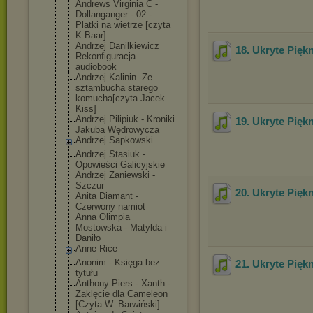
Andrews Virginia C -
Dollanganger - 02 -
Platki na wietrze [czyta
K.Baar]
Andrzej Danilkiewicz
18. Ukryte Pięk
Rekonfiguracja
audiobook
Andrzej Kalinin -Ze
sztambucha starego
komucha[czyta Jacek
Kiss]
Andrzej Pilipiuk - Kroniki
19. Ukryte Pięk
Jakuba Wędrowycza
Andrzej Sapkowski
Andrzej Stasiuk -
Opowieści Galicyjskie
Andrzej Zaniewski -
Szczur
20. Ukryte Pięk
Anita Diamant -
Czerwony namiot
Anna Olimpia
Mostowska - Matylda i
Daniło
Anne Rice
Anonim - Księga bez
21. Ukryte Pięk
tytułu
Anthony Piers - Xanth -
Zaklęcie dla Cameleon
[Czyta W. Barwiński]