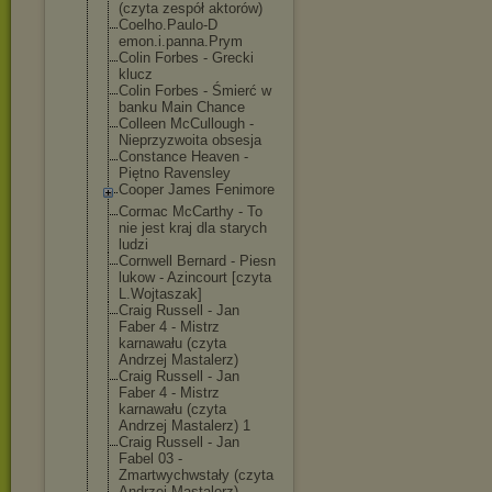
(czyta zespół aktorów)
Coelho.Paulo-D
emon.i.panna.P
rym
Colin Forbes - Grecki
klucz
Colin Forbes - Śmierć w
banku Main Chance
Colleen McCullough -
Nieprzyzwoita obsesja
Constance Heaven -
Piętno Ravensley
Cooper James Fenimore
Cormac McCarthy - To
nie jest kraj dla starych
ludzi
Cornwell Bernard - Piesn
lukow - Azincourt [czyta
L.Wojtaszak]
Craig Russell - Jan
Faber 4 - Mistrz
karnawału (czyta
Andrzej Mastalerz)
Craig Russell - Jan
Faber 4 - Mistrz
karnawału (czyta
Andrzej Mastalerz) 1
Craig Russell - Jan
Fabel 03 -
Zmartwychwstał
y (czyta
Andrzej Mastalerz)