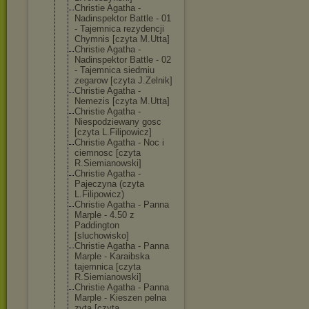
Christie Agatha -
Nadinspektor Battle - 01
- Tajemnica rezydencji
Chymnis [czyta M.Utta]
Christie Agatha -
Nadinspektor Battle - 02
- Tajemnica siedmiu
zegarow [czyta J.Zelnik]
Christie Agatha -
Nemezis [czyta M.Utta]
Christie Agatha -
Niespodziewany gosc
[czyta L.Filipowicz]
Christie Agatha - Noc i
ciemnosc [czyta
R.Siemianowski
]
Christie Agatha -
Pajeczyna (czyta
L.Filipowicz)
Christie Agatha - Panna
Marple - 4.50 z
Paddington
[sluchowisko]
Christie Agatha - Panna
Marple - Karaibska
tajemnica [czyta
R.Siemianowski
]
Christie Agatha - Panna
Marple - Kieszen pelna
zyta [czyta