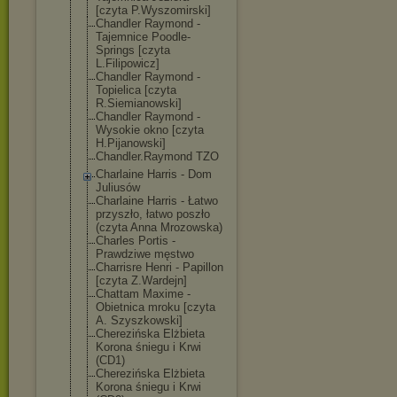
[czyta P.Wyszomirski]
Chandler Raymond -
Tajemnice Poodle-
Springs [czyta
L.Filipowicz]
Chandler Raymond -
Topielica [czyta
R.Siemianowski
]
Chandler Raymond -
Wysokie okno [czyta
H.Pijanowski]
Chandler.Raymo
nd TZO
Charlaine Harris - Dom
Juliusów
Charlaine Harris - Łatwo
przyszło, łatwo poszło
(czyta Anna Mrozowska)
Charles Portis -
Prawdziwe męstwo
Charrisre Henri - Papillon
[czyta Z.Wardejn]
Chattam Maxime -
Obietnica mroku [czyta
A. Szyszkowski]
Cherezińska Elżbieta
Korona śniegu i Krwi
(CD1)
Cherezińska Elżbieta
Korona śniegu i Krwi