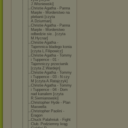
J.Wisniewski]
Christie Agatha - Panna
Marple - Morderstwo na
plebanii [czyta
A.Dziurman]
Christie Agatha - Panna
Marple - Morderstwo
odbedzie sie...[czyta
M.Hycnar]
Christie Agatha -
Tajemnica bladego konia
[czyta L.Filipowicz]
Christie Agatha - Tommy
i Tuppence - 01 -
Tajemniczy przeciwnik
[czyta Z.Wardejn]
Christie Agatha - Tommy
i Tuppence - 03 - N czy
M [czyta A.Ratajczyk]
Christie Agatha - Tommy
i Tuppence - 04 - Dom
nad kanalem [czyta
R.Siemianowski
]
Christopher Hyde - Plan
Maxwella
Christopher Paolini -
Eragon
Chuck Palahniuk - Fight
Club. Podziemny krąg