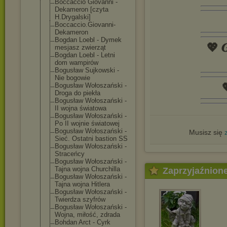
Boccaccio Giovanni -
Dekameron [czyta
H.Drygalski]
Boccaccio.Giov
anni-
Dekameron
Bogdan Loebl - Dymek
💖 𝑮
mesjasz zwierząt
Bogdan Loebl - Letni
dom wampirów
Bogusław Sujkowski -
Nie bogowie

Bogusław Wołoszański -
Droga do piekła
Bogusław Wołoszański -
II wojna światowa
Bogusław Wołoszański -
Po II wojnie światowej
Bogusław Wołoszański -
Musisz się
Sieć. Ostatni bastion SS
Bogusław Wołoszański -
Straceńcy
Bogusław Wołoszański -
Tajna wojna Churchilla
Zaprzyjaźnion
Bogusław Wołoszański -
Tajna wojna Hitlera
Bogusław Wołoszański -
Twierdza szyfrów
Bogusław Wołoszański -
Wojna, miłość, zdrada
Bohdan Arct - Cyrk