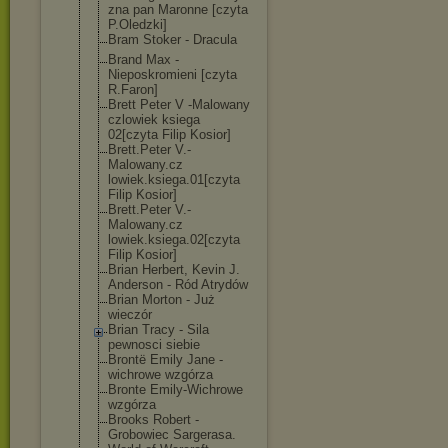
zna pan Maronne [czyta
P.Oledzki]
Bram Stoker - Dracula
Brand Max -
Nieposkromieni [czyta
R.Faron]
Brett Peter V -Malowany
czlowiek ksiega
02[czyta Filip Kosior]
Brett.Peter V.-
Malowany.cz
lowiek.ksiega.
01[czyta
Filip Kosior]
Brett.Peter V.-
Malowany.cz
lowiek.ksiega.
02[czyta
Filip Kosior]
Brian Herbert, Kevin J.
Anderson - Ród Atrydów
Brian Morton - Już
wieczór
Brian Tracy - Sila
pewnosci siebie
Brontë Emily Jane -
wichrowe wzgórza
Bronte Emily-Wichrowe
wzgórza
Brooks Robert -
Grobowiec Sargerasa.