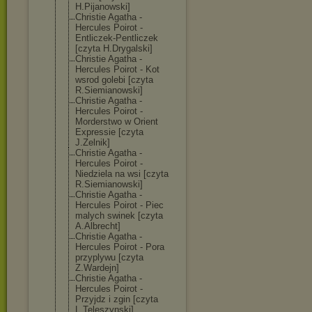
H.Pijanowski]
Christie Agatha -
Hercules Poirot -
Entliczek-Pent
liczek
[czyta H.Drygalski]
Christie Agatha -
Hercules Poirot - Kot
wsrod golebi [czyta
R.Siemianowski
]
Christie Agatha -
Hercules Poirot -
Morderstwo w Orient
Expressie [czyta
J.Zelnik]
Christie Agatha -
Hercules Poirot -
Niedziela na wsi [czyta
R.Siemianowski
]
Christie Agatha -
Hercules Poirot - Piec
malych swinek [czyta
A.Albrecht]
Christie Agatha -
Hercules Poirot - Pora
przyplywu [czyta
Z.Wardejn]
Christie Agatha -
Hercules Poirot -
Przyjdz i zgin [czyta
L.Teleszynski]