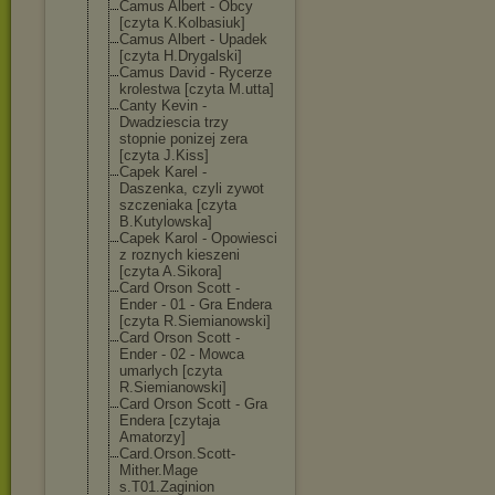
Camus Albert - Obcy
[czyta K.Kolbasiuk]
Camus Albert - Upadek
[czyta H.Drygalski]
Camus David - Rycerze
krolestwa [czyta M.utta]
Canty Kevin -
Dwadziescia trzy
stopnie ponizej zera
[czyta J.Kiss]
Capek Karel -
Daszenka, czyli zywot
szczeniaka [czyta
B.Kutylowska]
Capek Karol - Opowiesci
z roznych kieszeni
[czyta A.Sikora]
Card Orson Scott -
Ender - 01 - Gra Endera
[czyta R.Siemianowski
]
Card Orson Scott -
Ender - 02 - Mowca
umarlych [czyta
R.Siemianowski
]
Card Orson Scott - Gra
Endera [czytaja
Amatorzy]
Card.Orson.Sco
tt-
Mither.Mage
s.T01.Zaginion