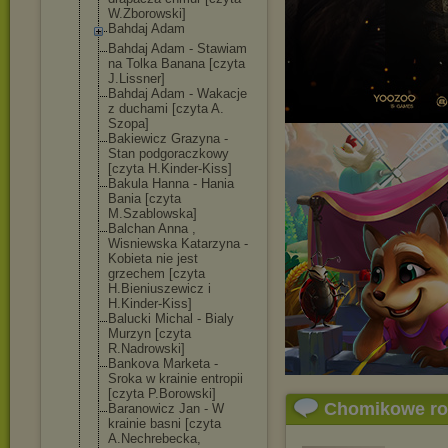
W.Zborowski]
Bahdaj Adam
Bahdaj Adam - Stawiam
na Tolka Banana [czyta
J.Lissner]
Bahdaj Adam - Wakacje
z duchami [czyta A.
Szopa]
Bakiewicz Grazyna -
Stan podgoraczkowy
[czyta H.Kinder-Kiss]
Bakula Hanna - Hania
Bania [czyta
M.Szablowska]
Balchan Anna ,
Wisniewska Katarzyna -
Kobieta nie jest
grzechem [czyta
H.Bieniuszewic
z i
H.Kinder-Kiss]
Balucki Michal - Bialy
Murzyn [czyta
R.Nadrowski]
Bankova Marketa -
Sroka w krainie entropii
[czyta P.Borowski]
Chomikowe r
Baranowicz Jan - W
krainie basni [czyta
A.Nechrebecka,