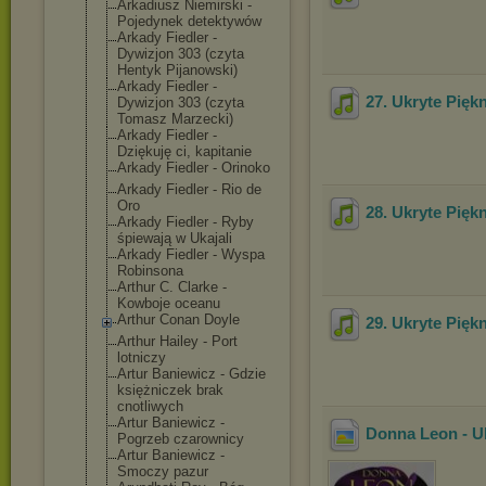
Arkadiusz Niemirski -
Pojedynek detektywów
Arkady Fiedler -
Dywizjon 303 (czyta
Hentyk Pijanowski)
Arkady Fiedler -
27. Ukryte Pięk
Dywizjon 303 (czyta
Tomasz Marzecki)
Arkady Fiedler -
Dziękuję ci, kapitanie
Arkady Fiedler - Orinoko
Arkady Fiedler - Rio de
Oro
28. Ukryte Pięk
Arkady Fiedler - Ryby
śpiewają w Ukajali
Arkady Fiedler - Wyspa
Robinsona
Arthur C. Clarke -
Kowboje oceanu
Arthur Conan Doyle
29. Ukryte Pięk
Arthur Hailey - Port
lotniczy
Artur Baniewicz - Gdzie
księżniczek brak
cnotliwych
Artur Baniewicz -
Donna Leon - Uk
Pogrzeb czarownicy
Artur Baniewicz -
Smoczy pazur