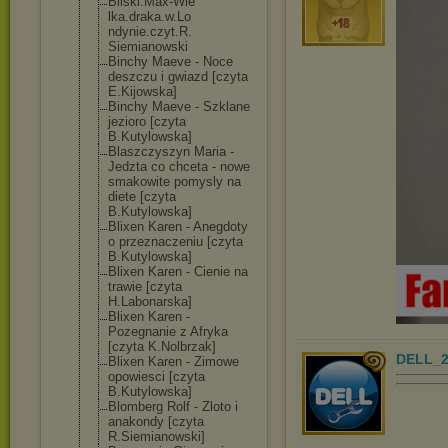
Bilski.Max-Wie
lka.draka.w.Lo
ndynie.czyt.R.
Siemianowski
Binchy Maeve - Noce
deszczu i gwiazd [czyta
E.Kijowska]
Binchy Maeve - Szklane
jezioro [czyta
B.Kutylowska]
Blaszczyszyn Maria -
Jedzta co chceta - nowe
smakowite pomysly na
diete [czyta
B.Kutylowska]
Blixen Karen - Anegdoty
o przeznaczeniu [czyta
B.Kutylowska]
Blixen Karen - Cienie na
trawie [czyta
H.Labonarska]
Blixen Karen -
Pozegnanie z Afryka
[czyta K.Nolbrzak]
DELL_2
Blixen Karen - Zimowe
opowiesci [czyta
B.Kutylowska]
Blomberg Rolf - Zloto i
anakondy [czyta
R.Siemianowski
]