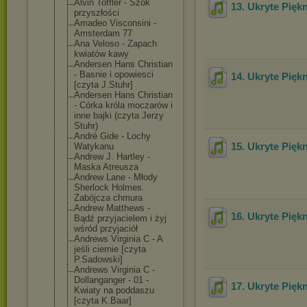
Alvin Toffler - Szok
13. Ukryte Pięk
przyszłości
Amadeo Visconsini -
Amsterdam 77
Ana Veloso - Zapach
kwiatów kawy
Andersen Hans Christian
- Basnie i opowiesci
14. Ukryte Pięk
[czyta J.Stuhr]
Andersen Hans Christian
- Córka króla moczarów i
inne bajki (czyta Jerzy
Stuhr)
André Gide - Lochy
15. Ukryte Pięk
Watykanu
Andrew J. Hartley -
Maska Atreusza
Andrew Lane - Młody
Sherlock Holmes.
Zabójcza chmura
Andrew Matthews -
16. Ukryte Pięk
Bądź przyjacielem i żyj
wśród przyjaciół
Andrews Virginia C - A
jeśli ciernie [czyta
P.Sadowski]
Andrews Virginia C -
Dollanganger - 01 -
17. Ukryte Pięk
Kwiaty na poddaszu
[czyta K.Baar]