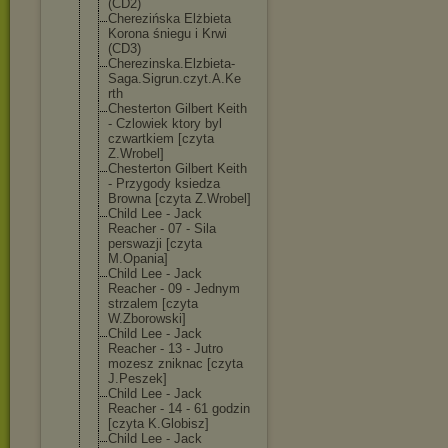
(CD2)
Cherezińska Elżbieta
Korona śniegu i Krwi
(CD3)
Cherezinska.El
zbieta-
Saga.Si
grun.czyt.A.Ke
rth
Chesterton Gilbert Keith
- Czlowiek ktory byl
czwartkiem [czyta
Z.Wrobel]
Chesterton Gilbert Keith
- Przygody ksiedza
Browna [czyta Z.Wrobel]
Child Lee - Jack
Reacher - 07 - Sila
perswazji [czyta
M.Opania]
Child Lee - Jack
Reacher - 09 - Jednym
strzalem [czyta
W.Zborowski]
Child Lee - Jack
Reacher - 13 - Jutro
mozesz zniknac [czyta
J.Peszek]
Child Lee - Jack
Reacher - 14 - 61 godzin
[czyta K.Globisz]
Child Lee - Jack