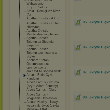
Wybawienie
.czyt.J.Zadura
Afekt - Remigiusz Mróz
(A)
Agatha Christie - A.B.C
05. Ukryte Pięk
Agatha Christie - Chleb
olbrzyma
Agatha Christie -
Morderstwo na plebanii
Agatha Christie -
Tajemnica Siedmiu
Zegarów
06. Ukryte Pięk
Agatha Christie -
Tajemnicza historia w
Styles
Ahnhem.Stefan-
Osiemnascie.st
opni.ponizej.z
era.czyt.M.Bon
aszewski
07. Ukryte Pięk
Akunin Boris Cykl
Fandorin
Albert Camus - Dżuma
(czyta Adam Ferency)
Albert Camus - Obcy
Albert Camus -
08. Ukryte Pięk
Wygnanie i królestwo
Aldous Huxley - Nowy
wspaniały świat (czyta
Mirosław Utta)