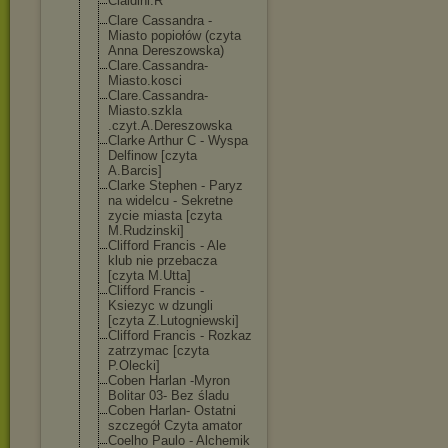
Cialdini.R
Clare Cassandra -
Miasto popiołów (czyta
Anna Dereszowska)
Clare.Cassandr
a-
Miasto.kosci
Clare.Cassandr
a-
Miasto.szkla
.czyt.A.Deresz
owska
Clarke Arthur C - Wyspa
Delfinow [czyta
A.Barcis]
Clarke Stephen - Paryz
na widelcu - Sekretne
zycie miasta [czyta
M.Rudzinski]
Clifford Francis - Ale
klub nie przebacza
[czyta M.Utta]
Clifford Francis -
Ksiezyc w dzungli
[czyta Z.Lutogniewski
]
Clifford Francis - Rozkaz
zatrzymac [czyta
P.Olecki]
Coben Harlan -Myron
Bolitar 03- Bez śladu
Coben Harlan- Ostatni
szczegół Czyta amator
Coelho Paulo - Alchemik