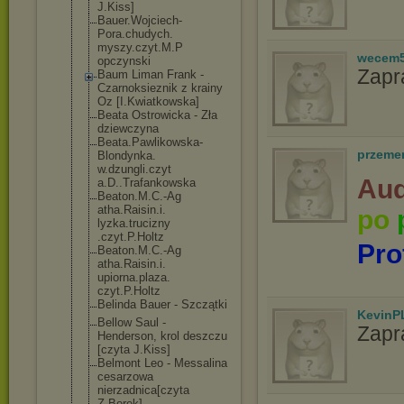
J.Kiss]
Bauer.Wojciech
-
Pora.chudych.
myszy.czyt.M.P
wecem
opczynski
Zapr
Baum Liman Frank -
Czarnoksieznik z krainy
Oz [I.Kwiatkowska
]
Beata Ostrowicka - Zła
dziewczyna
Beata.Pawlikow
ska-
przeme
Blondynka.
w.dzungli.czyt
Aud
a.D..Trafankow
ska
Beaton.M.C.-Ag
atha.Raisin.i.
po
lyzka.trucizny
.czyt.P.Holtz
Pro
Beaton.M.C.-Ag
atha.Raisin.i.
upiorna.plaza.
czyt.P.Holtz
Belinda Bauer - Szczątki
KevinP
Bellow Saul -
Zapr
Henderson, krol deszczu
[czyta J.Kiss]
Belmont Leo - Messalina
cesarzowa
nierzadnica[cz
yta
Z.Borek]