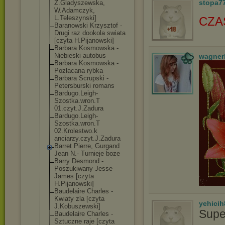
stopa7
Z.Gladyszewska
,
W.Adamczyk,
L.Teleszynski]
CZA
Baranowski Krzysztof -
Drugi raz dookola swiata
[czyta H.Pijanowski]
Barbara Kosmowska -
Niebieski autobus
wagner
Barbara Kosmowska -
Pozłacana rybka
Barbara Scrupski -
Petersburski romans
Bardugo.Leigh-
Szostka.wron.T
01.czyt.J.Zadu
ra
Bardugo.Leigh-
Szostka.wron.T
02.Krolestwo.k
anciarzy.czyt.
J.Zadura
Barret Pierre, Gurgand
Jean N.- Turnieje boze
Barry Desmond -
Poszukiwany Jesse
James [czyta
H.Pijanowski]
Baudelaire Charles -
Kwiaty zla [czyta
yehicih
J.Kobuszewski]
Supe
Baudelaire Charles -
Sztuczne raje [czyta