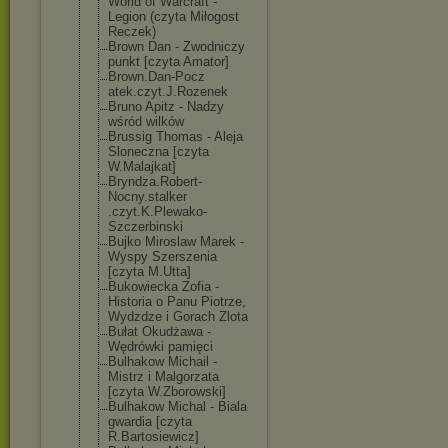
World of Warcraft -
Legion (czyta Miłogost
Reczek)
Brown Dan - Zwodniczy
punkt [czyta Amator]
Brown.Dan-Pocz
atek.czyt.J.Ro
zenek
Bruno Apitz - Nadzy
wśród wilków
Brussig Thomas - Aleja
Sloneczna [czyta
W.Malajkat]
Bryndza.Robert
-
Nocny.stalker
.czyt.K.Plewak
o-
Szczerbinski
Bujko Miroslaw Marek -
Wyspy Szerszenia
[czyta M.Utta]
Bukowiecka Zofia -
Historia o Panu Piotrze,
Wydzdze i Gorach Zlota
Bułat Okudżawa -
Wędrówki pamięci
Bulhakow Michail -
Mistrz i Malgorzata
[czyta W.Zborowski]
Bulhakow Michal - Biala
gwardia [czyta
R.Bartosiewicz
]