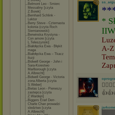
ss_arg
Belmont Leo - Smierc
**
Messaliny [czyta
Z.Borek]
Bernhard Schlink -
* S
Lektor
Berry Steve - Czternasta
kolonia (czyta Roch
IIW
Siemianowski)
Berwinska Krystyna -
Luz
Con amore [czyta
L.Teleszynski]
Białołęcka Ewa - Błękit
A-Z
maga
Białołęcka Ewa – Tkacz
Tem
iluzji
Bidwell George - John i
Zap
Sara-Ksiestwo
Marlborough [czyta
A.Albrecht]
Bidwell George - Victoria
oprogr
zona Alberta [czyta
👍🏻
S.Weber]
Bielas Leon - Pierwszy
👍👍
zastepca [czyta
Z.Wardejn]
Biggers Erarl Derr-
Charle Chan prowadzi
jarkom
sledztwo [czyta
A.Albrecht]