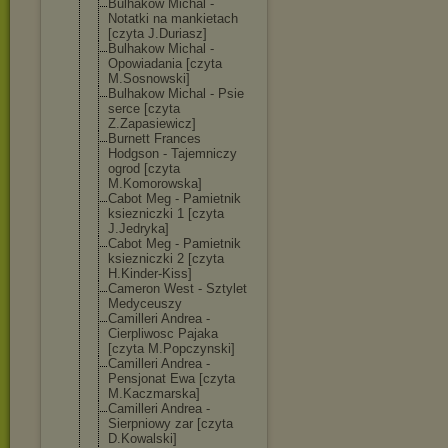
Bulhakow Michal -
Notatki na mankietach
[czyta J.Duriasz]
Bulhakow Michal -
Opowiadania [czyta
M.Sosnowski]
Bulhakow Michal - Psie
serce [czyta
Z.Zapasiewicz]
Burnett Frances
Hodgson - Tajemniczy
ogrod [czyta
M.Komorowska]
Cabot Meg - Pamietnik
ksiezniczki 1 [czyta
J.Jedryka]
Cabot Meg - Pamietnik
ksiezniczki 2 [czyta
H.Kinder-Kiss]
Cameron West - Sztylet
Medyceuszy
Camilleri Andrea -
Cierpliwosc Pajaka
[czyta M.Popczynski]
Camilleri Andrea -
Pensjonat Ewa [czyta
M.Kaczmarska]
Camilleri Andrea -
Sierpniowy zar [czyta
D.Kowalski]