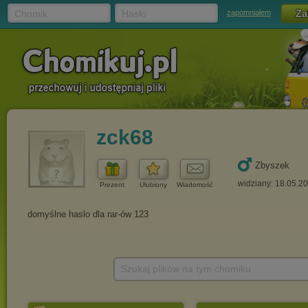
Chomik
Hasło
zapomniałem
zck68
Zbyszek
widziany: 18.05.2
Prezent
Ulubiony
Wiadomość
Szukaj plików na tym chomiku