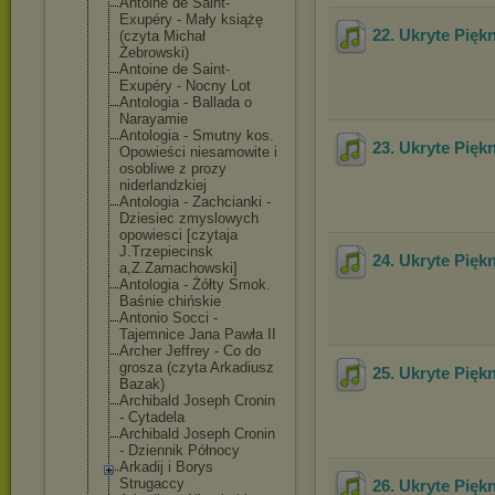
Antoine de Saint-
Exupéry - Mały książę
22. Ukryte Pięk
(czyta Michał
Żebrowski)
Antoine de Saint-
Exupéry - Nocny Lot
Antologia - Ballada o
Narayamie
Antologia - Smutny kos.
23. Ukryte Pięk
Opowieści niesamowite i
osobliwe z prozy
niderlandzkiej
Antologia - Zachcianki -
Dziesiec zmyslowych
opowiesci [czytaja
J.Trzepiecinsk
24. Ukryte Pięk
a,Z.Zamachowsk
i]
Antologia - Żółty Smok.
Baśnie chińskie
Antonio Socci -
Tajemnice Jana Pawła II
Archer Jeffrey - Co do
grosza (czyta Arkadiusz
25. Ukryte Pięk
Bazak)
Archibald Joseph Cronin
- Cytadela
Archibald Joseph Cronin
- Dziennik Północy
Arkadij i Borys
Strugaccy
26. Ukryte Pięk