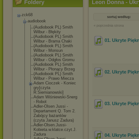
Foldery
Leon Donna - Ukr
zck68
sortuj według:
audiobook
« poprzednia strona
(Audiobook PL) Smith
Wilbur - Błękity
(Audiobook PL) Smith
01. Ukryte Pięk
Wilbur - Brama Chaki
(Audiobook PL) Smith
Wilbur - Monsun
(Audiobook PL) Smith
Wilbur - Odgłos Gromu
(Audiobook PL) Smith
Wilbur - Płonący Brzeg
02. Ukryte Pięk
(Audiobook PL) Smith
Wilbur - Prawo Miecza
Adam Cioczek - Koniec
gry[czyta
R.Siemianowski
]
Adam Wiśniewski-Sne
rg
- Robot
03. Ukryte Pięk
Adler-Olsen Jussi -
Departament Q. Tom 2.
Zabójcy bażantów
(czyta Janusz Zadura)
Adler-Olsen.Ju
ssi-
Kobieta.w.
klatce.czyt.J.
Zadura
04. Ukryte Pięk
Adler-Olsen.Ju
ssi-