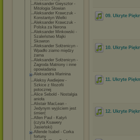
Aleksander Gieysztor -
Mitologia Słowian
Aleksander Krawczuk -
09. Ukryte Pięk
Konstantyn Wielki
Aleksander Krawczuk -
Polska za Nerona
Aleksander Minkowski -
Szaleństwo Majki
Skowron
Aleksander Sołżenicyn -
10. Ukryte Pięk
Wpadło ziarno między
żarna
Aleksander Sołżenicyn -
Zagroda Matriony i inne
opowiadania
Aleksandra Marinina
11. Ukryte Pięk
Aleksy Awdiejew -
Szkice z filozofii
potocznej
Alice Sebold - Nostalgia
anioła
Alistair MacLean -
Jedynym wyjściem jest
12. Ukryte Pięk
śmierć
Allen Paul - Katyń
(czyta Ksawery
Jasieński)
Allende Isabel - Corka
fortuny