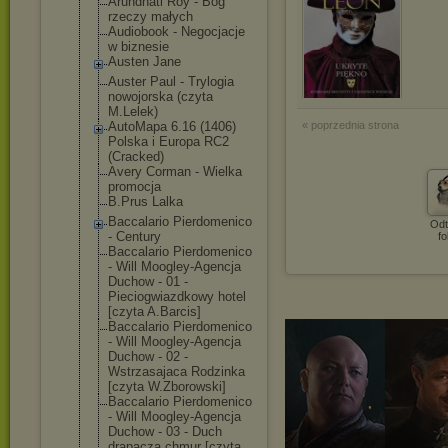
Arundhati Roy - Bóg
rzeczy małych
Audiobook - Negocjacje
w biznesie
Austen Jane
Auster Paul - Trylogia
nowojorska (czyta
M.Lelek)
AutoMapa 6.16 (1406)
« poprzednia strona
Polska i Europa RC2
(Cracked)
Avery Corman - Wielka
promocja
B.Prus Lalka
Baccalario Pierdomenico
Odt
- Century
fo
Baccalario Pierdomenico
- Will Moogley-Agencj
a
Duchow - 01 -
Pieciogwiazdko
wy hotel
[czyta A.Barcis]
Baccalario Pierdomenico
- Will Moogley-Agencj
a
Duchow - 02 -
Wstrzasajaca Rodzinka
[czyta W.Zborowski]
Baccalario Pierdomenico
- Will Moogley-Agencj
a
Duchow - 03 - Duch
drapacza chmur [czyta