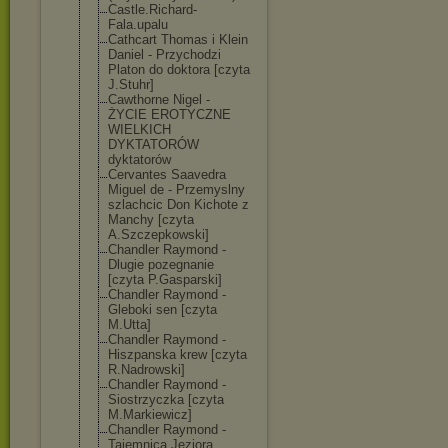
Castle.Richard
-
Fala.upalu
Cathcart Thomas i Klein
Daniel - Przychodzi
Platon do doktora [czyta
J.Stuhr]
Cawthorne Nigel -
ŻYCIE EROTYCZNE
WIELKICH
DYKTATORÓW
dyktatorów
Cervantes Saavedra
Miguel de - Przemyslny
szlachcic Don Kichote z
Manchy [czyta
A.Szczepkowski
]
Chandler Raymond -
Dlugie pozegnanie
[czyta P.Gasparski]
Chandler Raymond -
Gleboki sen [czyta
M.Utta]
Chandler Raymond -
Hiszpanska krew [czyta
R.Nadrowski]
Chandler Raymond -
Siostrzyczka [czyta
M.Markiewicz]
Chandler Raymond -
Tajemnica Jeziora