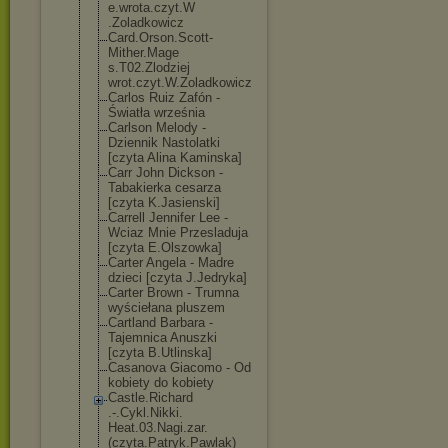
e.wrota.czyt.W
.Zoladkowicz
Card.Orson.Sco
tt-
Mither.Mage
s.T02.Zlodziej
wrot.czyt.W.Zo
ladkowicz
Carlos Ruiz Zafón -
Światła września
Carlson Melody -
Dziennik Nastolatki
[czyta Alina Kaminska]
Carr John Dickson -
Tabakierka cesarza
[czyta K.Jasienski]
Carrell Jennifer Lee -
Wciaz Mnie Przesladuja
[czyta E.Olszowka]
Carter Angela - Madre
dzieci [czyta J.Jedryka]
Carter Brown - Trumna
wyściełana pluszem
Cartland Barbara -
Tajemnica Anuszki
[czyta B.Utlinska]
Casanova Giacomo - Od
kobiety do kobiety
Castle.Richard
.-.Cykl.Nikki.
Heat.03.Nagi.z
ar.
(czyta.Patr
yk.Pawlak)