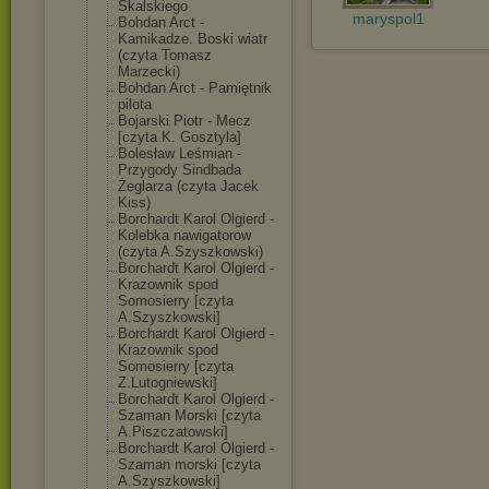
Skalskiego
maryspol1
Bohdan Arct -
Kamikadze. Boski wiatr
(czyta Tomasz
Marzecki)
Bohdan Arct - Pamiętnik
pilota
Bojarski Piotr - Mecz
[czyta K. Gosztyla]
Bolesław Leśmian -
Przygody Sindbada
Żeglarza (czyta Jacek
Kiss)
Borchardt Karol Olgierd -
Kolebka nawigatorow
(czyta A.Szyszkowski)
Borchardt Karol Olgierd -
Krazownik spod
Somosierry [czyta
A.Szyszkowski]
Borchardt Karol Olgierd -
Krazownik spod
Somosierry [czyta
Z.Lutogniewski
]
Borchardt Karol Olgierd -
Szaman Morski [czyta
A.Piszczatowsk
i]
Borchardt Karol Olgierd -
Szaman morski [czyta
A.Szyszkowski]