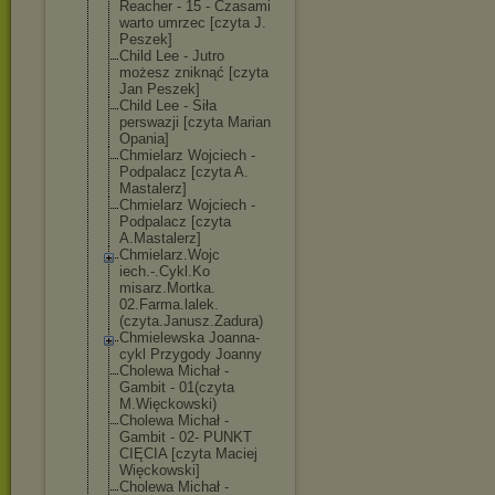
Reacher - 15 - Czasami
warto umrzec [czyta J.
Peszek]
Child Lee - Jutro
możesz zniknąć [czyta
Jan Peszek]
Child Lee - Siła
perswazji [czyta Marian
Opania]
Chmielarz Wojciech -
Podpalacz [czyta A.
Mastalerz]
Chmielarz Wojciech -
Podpalacz [czyta
A.Mastalerz]
Chmielarz.Wojc
iech.-.Cykl.Ko
misarz.Mortka.
02.Farma.lalek
.
(czyta.Janusz
.Zadura)
Chmielewska Joanna-
cykl Przygody Joanny
Cholewa Michał -
Gambit - 01(czyta
M.Więckowski)
Cholewa Michał -
Gambit - 02- PUNKT
CIĘCIA [czyta Maciej
Więckowski]
Cholewa Michał -