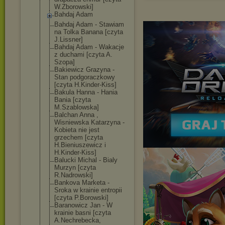
W.Zborowski]
Bahdaj Adam
Bahdaj Adam - Stawiam
na Tolka Banana [czyta
J.Lissner]
Bahdaj Adam - Wakacje
z duchami [czyta A.
Szopa]
Bakiewicz Grazyna -
Stan podgoraczkowy
[czyta H.Kinder-Kiss]
Bakula Hanna - Hania
Bania [czyta
M.Szablowska]
Balchan Anna ,
Wisniewska Katarzyna -
Kobieta nie jest
grzechem [czyta
H.Bieniuszewic
z i
H.Kinder-Kiss]
Balucki Michal - Bialy
Murzyn [czyta
R.Nadrowski]
Bankova Marketa -
Sroka w krainie entropii
[czyta P.Borowski]
Baranowicz Jan - W
krainie basni [czyta
A.Nechrebecka,