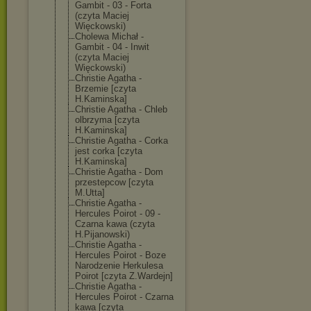
Gambit - 03 - Forta
(czyta Maciej
Więckowski)
Cholewa Michał -
Gambit - 04 - Inwit
(czyta Maciej
Więckowski)
Christie Agatha -
Brzemie [czyta
H.Kaminska]
Christie Agatha - Chleb
olbrzyma [czyta
H.Kaminska]
Christie Agatha - Corka
jest corka [czyta
H.Kaminska]
Christie Agatha - Dom
przestepcow [czyta
M.Utta]
Christie Agatha -
Hercules Poirot - 09 -
Czarna kawa (czyta
H.Pijanowski)
Christie Agatha -
Hercules Poirot - Boze
Narodzenie Herkulesa
Poirot [czyta Z.Wardejn]
Christie Agatha -
Hercules Poirot - Czarna
kawa [czyta