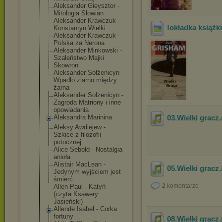
Aleksander Gieysztor -
Mitologia Słowian
Aleksander Krawczuk -
!okładka książki
Konstantyn Wielki
Aleksander Krawczuk -
Polska za Nerona
Aleksander Minkowski -
Szaleństwo Majki
Skowron
Aleksander Sołżenicyn -
Wpadło ziarno między
żarna
Aleksander Sołżenicyn -
Zagroda Matriony i inne
opowiadania
Aleksandra Marinina
03.Wielki gracz
Aleksy Awdiejew -
Szkice z filozofii
potocznej
Alice Sebold - Nostalgia
anioła
Alistair MacLean -
05.Wielki gracz
Jedynym wyjściem jest
śmierć
2
komentarze
Allen Paul - Katyń
(czyta Ksawery
Jasieński)
Allende Isabel - Corka
fortuny
08.Wielki gracz