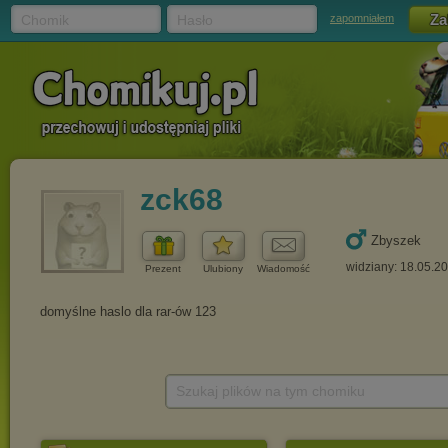
Chomik
Hasło
zapomniałem
zck68
Zbyszek
widziany: 18.05.2
Prezent
Ulubiony
Wiadomość
Szukaj plików na tym chomiku