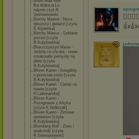
Bilski.Max-Wie
lka.draka.w.Lo
oprogr
ndynie.czyt.R.
Siemianowski
👍🏻
Binchy Maeve - Noce
deszczu i gwiazd [czyta
👍👍
E.Kijowska]
Binchy Maeve - Szklane
jezioro [czyta
B.Kutylowska]
jarkom
Blaszczyszyn Maria -
Jedzta co chceta - nowe
smakowite pomysly na
diete [czyta
B.Kutylowska]
Blixen Karen - Anegdoty
o przeznaczeniu [czyta
B.Kutylowska]
Blixen Karen - Cienie na
trawie [czyta
H.Labonarska]
Blixen Karen -
Pozegnanie z Afryka
[czyta K.Nolbrzak]
Blixen Karen - Zimowe
opowiesci [czyta
B.Kutylowska]
Blomberg Rolf - Zloto i
anakondy [czyta
R.Siemianowski
]