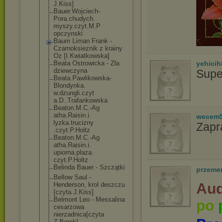
J.Kiss]
Bauer.Wojciech
-
Pora.chudych.
myszy.czyt.M.P
opczynski
Baum Liman Frank -
Czarnoksieznik z krainy
Oz [I.Kwiatkowska
]
Beata Ostrowicka - Zła
yehicih
dziewczyna
Supe
Beata.Pawlikow
ska-
Blondynka.
w.dzungli.czyt
a.D..Trafankow
ska
Beaton.M.C.-Ag
atha.Raisin.i.
wecem
lyzka.trucizny
Zapr
.czyt.P.Holtz
Beaton.M.C.-Ag
atha.Raisin.i.
upiorna.plaza.
czyt.P.Holtz
Belinda Bauer - Szczątki
przeme
Bellow Saul -
Aud
Henderson, krol deszczu
[czyta J.Kiss]
Belmont Leo - Messalina
po
cesarzowa
nierzadnica[cz
yta
Z.Borek]