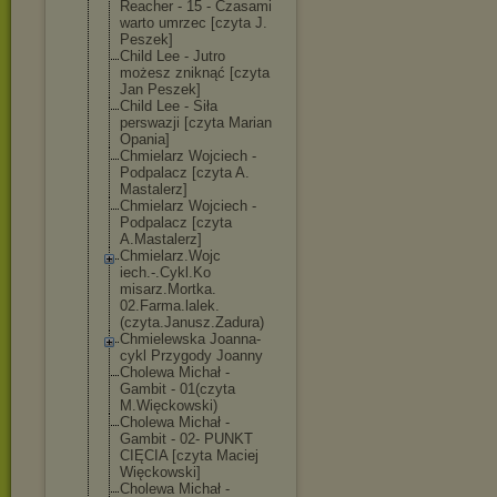
Reacher - 15 - Czasami
warto umrzec [czyta J.
Peszek]
Child Lee - Jutro
możesz zniknąć [czyta
Jan Peszek]
Child Lee - Siła
perswazji [czyta Marian
Opania]
Chmielarz Wojciech -
Podpalacz [czyta A.
Mastalerz]
Chmielarz Wojciech -
Podpalacz [czyta
A.Mastalerz]
Chmielarz.Wojc
iech.-.Cykl.Ko
misarz.Mortka.
02.Farma.lalek
.
(czyta.Janusz
.Zadura)
Chmielewska Joanna-
cykl Przygody Joanny
Cholewa Michał -
Gambit - 01(czyta
M.Więckowski)
Cholewa Michał -
Gambit - 02- PUNKT
CIĘCIA [czyta Maciej
Więckowski]
Cholewa Michał -