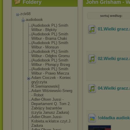
Foldery
John Grisham - Wi
zck68
sortuj według:
audiobook
(Audiobook PL) Smith
01.Wielki gracz
Wilbur - Błękity
(Audiobook PL) Smith
Wilbur - Brama Chaki
(Audiobook PL) Smith
Wilbur - Monsun
(Audiobook PL) Smith
Wilbur - Odgłos Gromu
02.Wielki gracz
(Audiobook PL) Smith
Wilbur - Płonący Brzeg
(Audiobook PL) Smith
Wilbur - Prawo Miecza
Adam Cioczek - Koniec
gry[czyta
R.Siemianowski
]
04.Wielki gracz
Adam Wiśniewski-Sne
rg
- Robot
Adler-Olsen Jussi -
Departament Q. Tom 2.
Zabójcy bażantów
(czyta Janusz Zadura)
Adler-Olsen.Ju
ssi-
!okładka audiok
Kobieta.w.
klatce.czyt.J.
Zadura
Adler-Olsen.Ju
ssi-