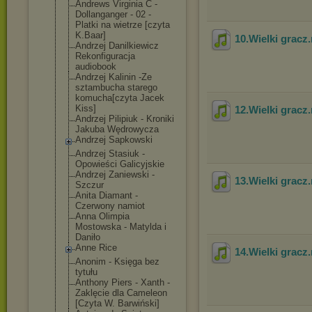
Andrews Virginia C -
Dollanganger - 02 -
Platki na wietrze [czyta
K.Baar]
10.Wielki gracz
Andrzej Danilkiewicz
Rekonfiguracja
audiobook
Andrzej Kalinin -Ze
sztambucha starego
komucha[czyta Jacek
Kiss]
12.Wielki gracz
Andrzej Pilipiuk - Kroniki
Jakuba Wędrowycza
Andrzej Sapkowski
Andrzej Stasiuk -
Opowieści Galicyjskie
Andrzej Zaniewski -
13.Wielki gracz
Szczur
Anita Diamant -
Czerwony namiot
Anna Olimpia
Mostowska - Matylda i
Daniło
Anne Rice
14.Wielki gracz
Anonim - Księga bez
tytułu
Anthony Piers - Xanth -
Zaklęcie dla Cameleon
[Czyta W. Barwiński]