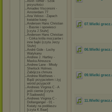
Alvin Toffler - Szok
przyszłości
Amadeo Visconsini -
Amsterdam 77
Ana Veloso - Zapach
kwiatów kawy
Andersen Hans Christian
07.Wielki gracz
- Basnie i opowiesci
[czyta J.Stuhr]
Andersen Hans Christian
- Córka króla moczarów i
inne bajki (czyta Jerzy
Stuhr)
06.Wielki gracz
André Gide - Lochy
Watykanu
Andrew J. Hartley -
Maska Atreusza
Andrew Lane - Młody
Sherlock Holmes.
Zabójcza chmura
09.Wielki gracz
Andrew Matthews -
Bądź przyjacielem i żyj
wśród przyjaciół
Andrews Virginia C - A
jeśli ciernie [czyta
P.Sadowski]
Andrews Virginia C -
11.Wielki gracz
Dollanganger - 01 -
Kwiaty na poddaszu
[czyta K.Baar]