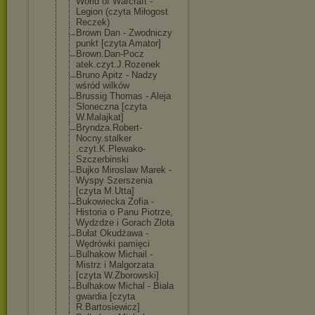
World of Warcraft -
Legion (czyta Miłogost
Reczek)
Brown Dan - Zwodniczy
punkt [czyta Amator]
Brown.Dan-Pocz
atek.czyt.J.Ro
zenek
Bruno Apitz - Nadzy
wśród wilków
Brussig Thomas - Aleja
Sloneczna [czyta
W.Malajkat]
Bryndza.Robert
-
Nocny.stalker
.czyt.K.Plewak
o-
Szczerbinski
Bujko Miroslaw Marek -
Wyspy Szerszenia
[czyta M.Utta]
Bukowiecka Zofia -
Historia o Panu Piotrze,
Wydzdze i Gorach Zlota
Bułat Okudżawa -
Wędrówki pamięci
Bulhakow Michail -
Mistrz i Malgorzata
[czyta W.Zborowski]
Bulhakow Michal - Biala
gwardia [czyta
R.Bartosiewicz
]