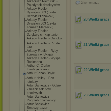
Arkadiusz Niemirski -
2
komentarze
Pojedynek detektywów
Arkady Fiedler -
Dywizjon 303 (czyta
Hentyk Pijanowski)
20.Wielki gracz
Arkady Fiedler -
Dywizjon 303 (czyta
Tomasz Marzecki)
Arkady Fiedler -
Dziękuję ci, kapitanie
Arkady Fiedler - Orinoko
Arkady Fiedler - Rio de
21.Wielki gracz
Oro
Arkady Fiedler - Ryby
śpiewają w Ukajali
Arkady Fiedler - Wyspa
Robinsona
Arthur C. Clarke -
Kowboje oceanu
22.Wielki gracz
Arthur Conan Doyle
Arthur Hailey - Port
lotniczy
Artur Baniewicz - Gdzie
księżniczek brak
cnotliwych
23.Wielki gracz
Artur Baniewicz -
Pogrzeb czarownicy
Artur Baniewicz -
Smoczy pazur