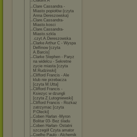
Cialdini.R
Clare Cassandra -
Miasto popiołów (czyta
Anna Dereszowska)
Clare.Cassandr
a-
Miasto.kosci
Clare.Cassandr
a-
Miasto.szkla
.czyt.A.Deresz
owska
Clarke Arthur C - Wyspa
Delfinow [czyta
A.Barcis]
Clarke Stephen - Paryz
na widelcu - Sekretne
zycie miasta [czyta
M.Rudzinski]
Clifford Francis - Ale
klub nie przebacza
[czyta M.Utta]
Clifford Francis -
Ksiezyc w dzungli
[czyta Z.Lutogniewski
]
Clifford Francis - Rozkaz
zatrzymac [czyta
P.Olecki]
Coben Harlan -Myron
Bolitar 03- Bez śladu
Coben Harlan- Ostatni
szczegół Czyta amator
Coelho Paulo - Alchemik