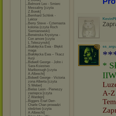
Pro
Belmont Leo - Smierc
Messaliny [czyta
Z.Borek]
Bernhard Schlink -
KevinP
Lektor
Zapr
Berry Steve - Czternasta
kolonia (czyta Roch
Siemianowski)
Berwinska Krystyna -
Con amore [czyta
L.Teleszynski]
ss_arg
Białołęcka Ewa - Błękit
maga
**
Białołęcka Ewa – Tkacz
iluzji
Bidwell George - John i
* S
Sara-Ksiestwo
Marlborough [czyta
IIW
A.Albrecht]
Bidwell George - Victoria
zona Alberta [czyta
Luz
S.Weber]
Bielas Leon - Pierwszy
A-Z
zastepca [czyta
Z.Wardejn]
Tem
Biggers Erarl Derr-
Charle Chan prowadzi
Zap
sledztwo [czyta
A.Albrecht]