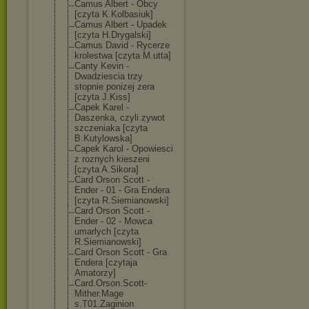
Camus Albert - Obcy
[czyta K.Kolbasiuk]
Camus Albert - Upadek
[czyta H.Drygalski]
Camus David - Rycerze
krolestwa [czyta M.utta]
Canty Kevin -
Dwadziescia trzy
stopnie ponizej zera
[czyta J.Kiss]
Capek Karel -
Daszenka, czyli zywot
szczeniaka [czyta
B.Kutylowska]
Capek Karol - Opowiesci
z roznych kieszeni
[czyta A.Sikora]
Card Orson Scott -
Ender - 01 - Gra Endera
[czyta R.Siemianowski
]
Card Orson Scott -
Ender - 02 - Mowca
umarlych [czyta
R.Siemianowski
]
Card Orson Scott - Gra
Endera [czytaja
Amatorzy]
Card.Orson.Sco
tt-
Mither.Mage
s.T01.Zaginion