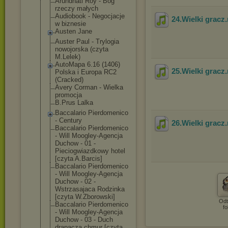
Arundhati Roy - Bóg
rzeczy małych
Audiobook - Negocjacje
24.Wielki gracz
w biznesie
Austen Jane
Auster Paul - Trylogia
nowojorska (czyta
M.Lelek)
AutoMapa 6.16 (1406)
25.Wielki gracz
Polska i Europa RC2
(Cracked)
Avery Corman - Wielka
promocja
B.Prus Lalka
Baccalario Pierdomenico
- Century
26.Wielki gracz
Baccalario Pierdomenico
- Will Moogley-Agencj
a
Duchow - 01 -
Pieciogwiazdko
wy hotel
[czyta A.Barcis]
Baccalario Pierdomenico
- Will Moogley-Agencj
a
Duchow - 02 -
Wstrzasajaca Rodzinka
[czyta W.Zborowski]
Odt
Baccalario Pierdomenico
fo
- Will Moogley-Agencj
a
Duchow - 03 - Duch
drapacza chmur [czyta