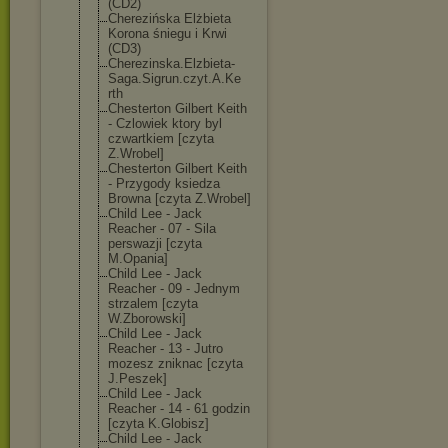
(CD2)
Cherezińska Elżbieta
Korona śniegu i Krwi
(CD3)
Cherezinska.El
zbieta-
Saga.Si
grun.czyt.A.Ke
rth
Chesterton Gilbert Keith
- Czlowiek ktory byl
czwartkiem [czyta
Z.Wrobel]
Chesterton Gilbert Keith
- Przygody ksiedza
Browna [czyta Z.Wrobel]
Child Lee - Jack
Reacher - 07 - Sila
perswazji [czyta
M.Opania]
Child Lee - Jack
Reacher - 09 - Jednym
strzalem [czyta
W.Zborowski]
Child Lee - Jack
Reacher - 13 - Jutro
mozesz zniknac [czyta
J.Peszek]
Child Lee - Jack
Reacher - 14 - 61 godzin
[czyta K.Globisz]
Child Lee - Jack