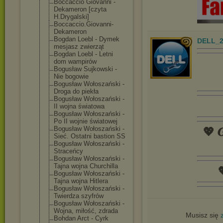
Boccaccio Giovanni -
Dekameron [czyta
H.Drygalski]
Boccaccio.Giov
anni-
Dekameron
Bogdan Loebl - Dymek
DELL_2
mesjasz zwierząt
Bogdan Loebl - Letni
dom wampirów
Bogusław Sujkowski -
Nie bogowie
Bogusław Wołoszański -
Droga do piekła
Bogusław Wołoszański -
II wojna światowa
Bogusław Wołoszański -
Po II wojnie światowej
Bogusław Wołoszański -
💖 𝑮
Sieć. Ostatni bastion SS
Bogusław Wołoszański -
Straceńcy
Bogusław Wołoszański -
Tajna wojna Churchilla

Bogusław Wołoszański -
Tajna wojna Hitlera
Bogusław Wołoszański -
Twierdza szyfrów
Bogusław Wołoszański -
Wojna, miłość, zdrada
Musisz się
Bohdan Arct - Cyrk