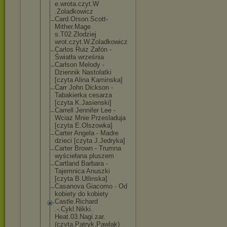
e.wrota.czyt.W
.Zoladkowicz
Card.Orson.Sco
tt-
Mither.Mage
s.T02.Zlodziej
wrot.czyt.W.Zo
ladkowicz
Carlos Ruiz Zafón -
Światła września
Carlson Melody -
Dziennik Nastolatki
[czyta Alina Kaminska]
Carr John Dickson -
Tabakierka cesarza
[czyta K.Jasienski]
Carrell Jennifer Lee -
Wciaz Mnie Przesladuja
[czyta E.Olszowka]
Carter Angela - Madre
dzieci [czyta J.Jedryka]
Carter Brown - Trumna
wyściełana pluszem
Cartland Barbara -
Tajemnica Anuszki
[czyta B.Utlinska]
Casanova Giacomo - Od
kobiety do kobiety
Castle.Richard
.-.Cykl.Nikki.
Heat.03.Nagi.z
ar.
(czyta.Patr
yk.Pawlak)