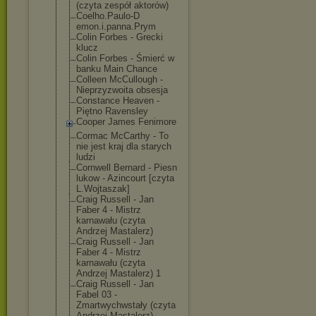
(czyta zespół aktorów)
Coelho.Paulo-D
emon.i.panna.P
rym
Colin Forbes - Grecki
klucz
Colin Forbes - Śmierć w
banku Main Chance
Colleen McCullough -
Nieprzyzwoita obsesja
Constance Heaven -
Piętno Ravensley
Cooper James Fenimore
Cormac McCarthy - To
nie jest kraj dla starych
ludzi
Cornwell Bernard - Piesn
lukow - Azincourt [czyta
L.Wojtaszak]
Craig Russell - Jan
Faber 4 - Mistrz
karnawału (czyta
Andrzej Mastalerz)
Craig Russell - Jan
Faber 4 - Mistrz
karnawału (czyta
Andrzej Mastalerz) 1
Craig Russell - Jan
Fabel 03 -
Zmartwychwstał
y (czyta
Andrzej Mastalerz)