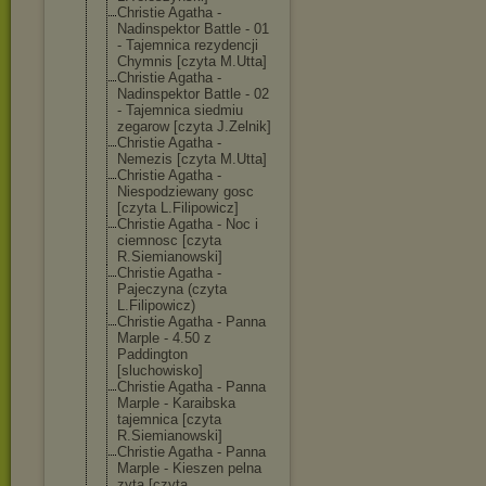
Christie Agatha -
Nadinspektor Battle - 01
- Tajemnica rezydencji
Chymnis [czyta M.Utta]
Christie Agatha -
Nadinspektor Battle - 02
- Tajemnica siedmiu
zegarow [czyta J.Zelnik]
Christie Agatha -
Nemezis [czyta M.Utta]
Christie Agatha -
Niespodziewany gosc
[czyta L.Filipowicz]
Christie Agatha - Noc i
ciemnosc [czyta
R.Siemianowski
]
Christie Agatha -
Pajeczyna (czyta
L.Filipowicz)
Christie Agatha - Panna
Marple - 4.50 z
Paddington
[sluchowisko]
Christie Agatha - Panna
Marple - Karaibska
tajemnica [czyta
R.Siemianowski
]
Christie Agatha - Panna
Marple - Kieszen pelna
zyta [czyta