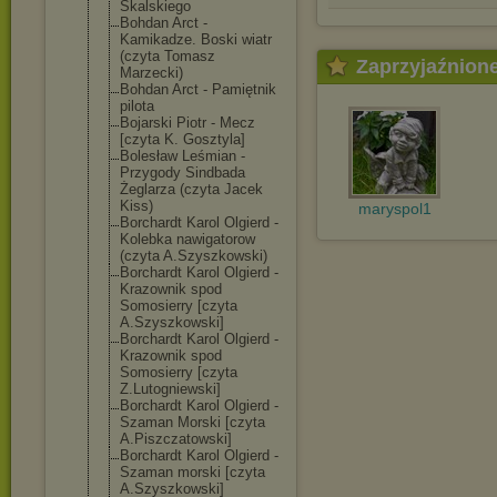
Skalskiego
Bohdan Arct -
Kamikadze. Boski wiatr
(czyta Tomasz
Zaprzyjaźnion
Marzecki)
Bohdan Arct - Pamiętnik
pilota
Bojarski Piotr - Mecz
[czyta K. Gosztyla]
Bolesław Leśmian -
Przygody Sindbada
Żeglarza (czyta Jacek
Kiss)
maryspol1
Borchardt Karol Olgierd -
Kolebka nawigatorow
(czyta A.Szyszkowski)
Borchardt Karol Olgierd -
Krazownik spod
Somosierry [czyta
A.Szyszkowski]
Borchardt Karol Olgierd -
Krazownik spod
Somosierry [czyta
Z.Lutogniewski
]
Borchardt Karol Olgierd -
Szaman Morski [czyta
A.Piszczatowsk
i]
Borchardt Karol Olgierd -
Szaman morski [czyta
A.Szyszkowski]