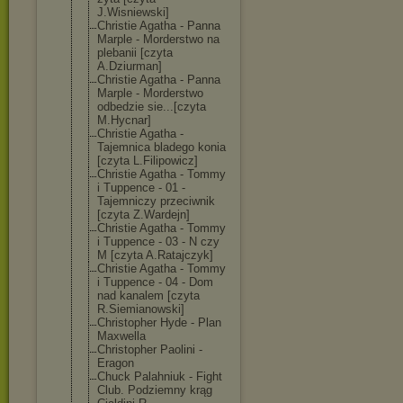
J.Wisniewski]
Christie Agatha - Panna
Marple - Morderstwo na
plebanii [czyta
A.Dziurman]
Christie Agatha - Panna
Marple - Morderstwo
odbedzie sie...[czyta
M.Hycnar]
Christie Agatha -
Tajemnica bladego konia
[czyta L.Filipowicz]
Christie Agatha - Tommy
i Tuppence - 01 -
Tajemniczy przeciwnik
[czyta Z.Wardejn]
Christie Agatha - Tommy
i Tuppence - 03 - N czy
M [czyta A.Ratajczyk]
Christie Agatha - Tommy
i Tuppence - 04 - Dom
nad kanalem [czyta
R.Siemianowski
]
Christopher Hyde - Plan
Maxwella
Christopher Paolini -
Eragon
Chuck Palahniuk - Fight
Club. Podziemny krąg