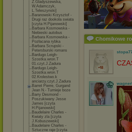
Z.Gladyszewska
,
W.Adamczyk,
L.Teleszynski]
Baranowski Krzysztof -
Drugi raz dookola swiata
[czyta H.Pijanowski]
Barbara Kosmowska -
Niebieski autobus
Barbara Kosmowska -
Chomikowe r
Pozłacana rybka
Barbara Scrupski -
Petersburski romans
stopa7
Bardugo.Leigh-
Szostka.wron.T
CZA
01.czyt.J.Zadu
ra
Bardugo.Leigh-
Szostka.wron.T
02.Krolestwo.k
anciarzy.czyt.
J.Zadura
wagner
Barret Pierre, Gurgand
Jean N.- Turnieje boze
Barry Desmond -
Poszukiwany Jesse
James [czyta
H.Pijanowski]
Baudelaire Charles -
Kwiaty zla [czyta
J.Kobuszewski]
Baudelaire Charles -
Sztuczne raje [czyta