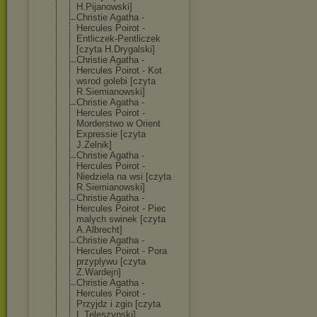
H.Pijanowski]
Christie Agatha -
Hercules Poirot -
Entliczek-Pent
liczek
[czyta H.Drygalski]
Christie Agatha -
Hercules Poirot - Kot
wsrod golebi [czyta
R.Siemianowski
]
Christie Agatha -
Hercules Poirot -
Morderstwo w Orient
Expressie [czyta
J.Zelnik]
Christie Agatha -
Hercules Poirot -
Niedziela na wsi [czyta
R.Siemianowski
]
Christie Agatha -
Hercules Poirot - Piec
malych swinek [czyta
A.Albrecht]
Christie Agatha -
Hercules Poirot - Pora
przyplywu [czyta
Z.Wardejn]
Christie Agatha -
Hercules Poirot -
Przyjdz i zgin [czyta
L.Teleszynski]