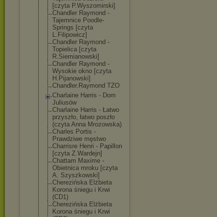
[czyta P.Wyszomirski]
Chandler Raymond -
Tajemnice Poodle-
Springs [czyta
L.Filipowicz]
Chandler Raymond -
Topielica [czyta
R.Siemianowski
]
Chandler Raymond -
Wysokie okno [czyta
H.Pijanowski]
Chandler.Raymo
nd TZO
Charlaine Harris - Dom
Juliusów
Charlaine Harris - Łatwo
przyszło, łatwo poszło
(czyta Anna Mrozowska)
Charles Portis -
Prawdziwe męstwo
Charrisre Henri - Papillon
[czyta Z.Wardejn]
Chattam Maxime -
Obietnica mroku [czyta
A. Szyszkowski]
Cherezińska Elżbieta
Korona śniegu i Krwi
(CD1)
Cherezińska Elżbieta
Korona śniegu i Krwi