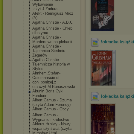
Wybawienie
.czyt.J.Zadura
Afekt - Remigiusz Mróz
(A)
Agatha Christie - A.B.C
Agatha Christie - Chleb
olbrzyma
Agatha Christie -
!okładka książk
Morderstwo na plebanii
Agatha Christie -
Tajemnica Siedmiu
Zegarów
Agatha Christie -
Tajemnicza historia w
Styles
Ahnhem.Stefan-
Osiemnascie.st
opni.ponizej.z
era.czyt.M.Bon
aszewski
Akunin Boris Cykl
Fandorin
!okładka książk
Albert Camus - Dżuma
(czyta Adam Ferency)
Albert Camus - Obcy
Albert Camus -
Wygnanie i królestwo
Aldous Huxley - Nowy
wspaniały świat (czyta
Mirosław Utta)