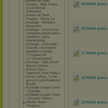
Antoine de Saint-
16.Wielki gracz
Exupéry - Mały książę
(czyta Michał
Żebrowski)
Antoine de Saint-
Exupéry - Nocny Lot
Antologia - Ballada o
Narayamie
15.Wielki gracz
Antologia - Smutny kos.
Opowieści niesamowite i
osobliwe z prozy
niderlandzkiej
Antologia - Zachcianki -
Dziesiec zmyslowych
opowiesci [czytaja
17.Wielki gracz
J.Trzepiecinsk
a,Z.Zamachowsk
i]
Antologia - Żółty Smok.
Baśnie chińskie
Antonio Socci -
Tajemnice Jana Pawła II
Archer Jeffrey - Co do
18.Wielki gracz
grosza (czyta Arkadiusz
Bazak)
Archibald Joseph Cronin
- Cytadela
Archibald Joseph Cronin
- Dziennik Północy
Arkadij i Borys
19.Wielki gracz
Strugaccy