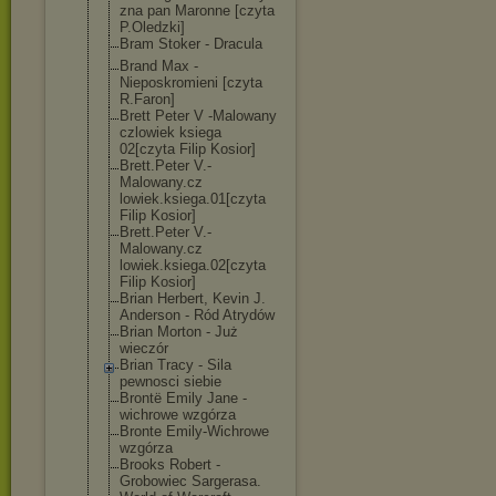
zna pan Maronne [czyta
P.Oledzki]
Bram Stoker - Dracula
Brand Max -
Nieposkromieni [czyta
R.Faron]
Brett Peter V -Malowany
czlowiek ksiega
02[czyta Filip Kosior]
Brett.Peter V.-
Malowany.cz
lowiek.ksiega.
01[czyta
Filip Kosior]
Brett.Peter V.-
Malowany.cz
lowiek.ksiega.
02[czyta
Filip Kosior]
Brian Herbert, Kevin J.
Anderson - Ród Atrydów
Brian Morton - Już
wieczór
Brian Tracy - Sila
pewnosci siebie
Brontë Emily Jane -
wichrowe wzgórza
Bronte Emily-Wichrowe
wzgórza
Brooks Robert -
Grobowiec Sargerasa.