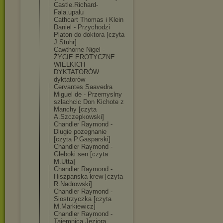
Castle.Richard
-
Fala.upalu
Cathcart Thomas i Klein
Daniel - Przychodzi
Platon do doktora [czyta
J.Stuhr]
Cawthorne Nigel -
ŻYCIE EROTYCZNE
WIELKICH
DYKTATORÓW
dyktatorów
Cervantes Saavedra
Miguel de - Przemyslny
szlachcic Don Kichote z
Manchy [czyta
A.Szczepkowski
]
Chandler Raymond -
Dlugie pozegnanie
[czyta P.Gasparski]
Chandler Raymond -
Gleboki sen [czyta
M.Utta]
Chandler Raymond -
Hiszpanska krew [czyta
R.Nadrowski]
Chandler Raymond -
Siostrzyczka [czyta
M.Markiewicz]
Chandler Raymond -
Tajemnica Jeziora