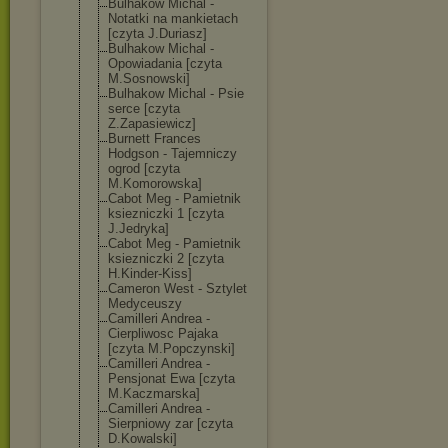
Bulhakow Michal -
Notatki na mankietach
[czyta J.Duriasz]
Bulhakow Michal -
Opowiadania [czyta
M.Sosnowski]
Bulhakow Michal - Psie
serce [czyta
Z.Zapasiewicz]
Burnett Frances
Hodgson - Tajemniczy
ogrod [czyta
M.Komorowska]
Cabot Meg - Pamietnik
ksiezniczki 1 [czyta
J.Jedryka]
Cabot Meg - Pamietnik
ksiezniczki 2 [czyta
H.Kinder-Kiss]
Cameron West - Sztylet
Medyceuszy
Camilleri Andrea -
Cierpliwosc Pajaka
[czyta M.Popczynski]
Camilleri Andrea -
Pensjonat Ewa [czyta
M.Kaczmarska]
Camilleri Andrea -
Sierpniowy zar [czyta
D.Kowalski]