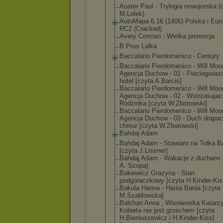
Auster Paul - Trylogia nowojorska (
M.Lelek)
AutoMapa 6.16 (1406) Polska i Eur
RC2 (Cracked)
Avery Corman - Wielka promocja
B.Prus Lalka
Baccalario Pierdomenico - Century
Baccalario Pierdomenico - Will Moo
Agencj
a Duchow - 01 - Pieciogwiaz
hotel [czyta A.Barcis]
Baccalario Pierdomenico - Will Moo
Agencj
a Duchow - 02 - Wstrzasajac
Rodzinka [czyta W.Zborowski]
Baccalario Pierdomenico - Will Moo
Agencj
a Duchow - 03 - Duch drapa
chmur [czyta W.Zborowski]
Bahdaj Adam
Bahdaj Adam - Stawiam na Tolka B
[czyta J.Lissner]
Bahdaj Adam - Wakacje z duchami 
A. Szopa]
Bakiewicz Grazyna - Stan
podgoraczkowy [czyta H.Kinder-Kis
Bakula Hanna - Hania Bania [czyta
M.Szablowska]
Balchan Anna , Wisniewska Katarzy
Kobieta nie jest grzechem [czyta
H.Bieniuszewic
z i H.Kinder-Kiss]