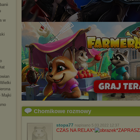
banii
u
ia w
ski
m
o
iat
łowian
Wielki
Nerona
 Majki
arno
Chomikowe rozmowy
stopa77
napisano 5.03.2022 12:37
CZAS NA RELAX*
*ZAPRAS