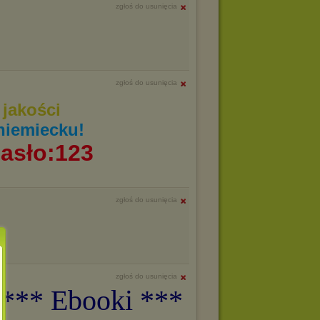
zgłoś do usunięcia
zgłoś do usunięcia
jakości
niemiecku!
asło:123
zgłoś do usunięcia
zgłoś do usunięcia
 *** Ebooki ***