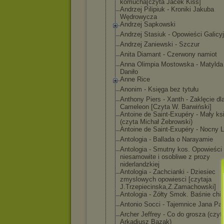
komucha[czyta Jacek Kiss]
Andrzej Pilipiuk - Kroniki Jakuba
Wędrowycza
Andrzej Sapkowski
Andrzej Stasiuk - Opowieści Galicy
Andrzej Zaniewski - Szczur
Anita Diamant - Czerwony namiot
Anna Olimpia Mostowska - Matylda 
Daniło
Anne Rice
Anonim - Księga bez tytułu
Anthony Piers - Xanth - Zaklęcie dl
Cameleon [Czyta W. Barwiński]
Antoine de Saint-Exupéry - Mały ks
(czyta Michał Żebrowski)
Antoine de Saint-Exupéry - Nocny L
Antologia - Ballada o Narayamie
Antologia - Smutny kos. Opowieści
niesamowite i osobliwe z prozy
niderlandzkiej
Antologia - Zachcianki - Dziesiec
zmyslowych opowiesci [czytaja
J.Trzepiecinsk
a,Z.Zamachowsk
i]
Antologia - Żółty Smok. Baśnie chi
Antonio Socci - Tajemnice Jana Paw
Archer Jeffrey - Co do grosza (czyt
Arkadiusz Bazak)