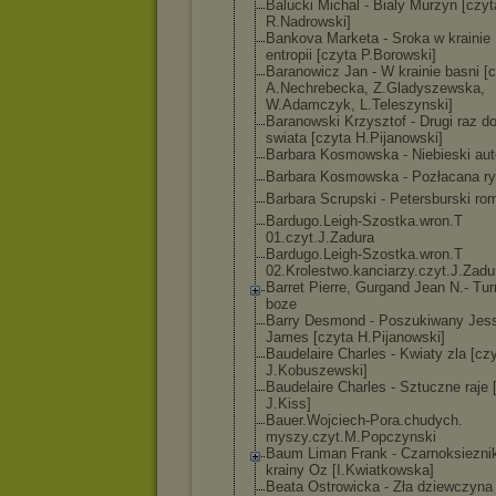
Balucki Michal - Bialy Murzyn [czyt
R.Nadrowski]
Bankova Marketa - Sroka w krainie
entropii [czyta P.Borowski]
Baranowicz Jan - W krainie basni [
A.Nechrebecka, Z.Gladyszewska
,
W.Adamczyk, L.Teleszynski]
Baranowski Krzysztof - Drugi raz d
swiata [czyta H.Pijanowski]
Barbara Kosmowska - Niebieski au
Barbara Kosmowska - Pozłacana r
Barbara Scrupski - Petersburski ro
Bardugo.Leigh-
Szostka.wron.T
01.czyt.J.Zadu
ra
Bardugo.Leigh-
Szostka.wron.T
02.Krolestwo.k
anciarzy.czyt.
J.Zadu
Barret Pierre, Gurgand Jean N.- Tur
boze
Barry Desmond - Poszukiwany Jes
James [czyta H.Pijanowski]
Baudelaire Charles - Kwiaty zla [cz
J.Kobuszewski]
Baudelaire Charles - Sztuczne raje 
J.Kiss]
Bauer.Wojciech
-Pora.chudych.
myszy.czyt.M.P
opczynski
Baum Liman Frank - Czarnoksiezni
krainy Oz [I.Kwiatkowska
]
Beata Ostrowicka - Zła dziewczyna