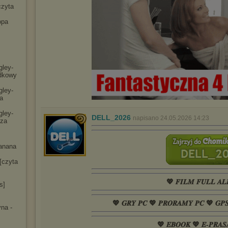
czyta
opa
gley-
dko
wy
gley-
a
gley-
DELL_2026
napisano 24.05.2026 14:23
cza
anana
[czyta
💖 𝑭𝑰𝑳𝑴 𝑭𝑼𝑳𝑳 𝑨𝑳
s]
💖 𝑮𝑹𝒀 𝑷𝑪 💖 𝑷𝑹𝑶𝑹𝑨𝑴𝒀 𝑷𝑪 💖 𝑮𝑷
na -
💖 𝑬𝑩𝑶𝑶𝑲 💖 𝑬-𝑷𝑹𝑨𝑺