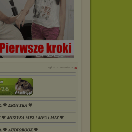
zgłoś do usunięcia
𝑳 💖 𝑬𝑹𝑶𝑻𝒀𝑲𝑨 💖
𝑺 💖 𝑴𝑼𝒁𝒀𝑲𝑨 𝑴𝑷3 / 𝑴𝑷4 / 𝑴𝑰𝑿 💖
𝑨 💖 𝑨𝑼𝑫𝑰𝑶𝑩𝑶𝑶𝑲 💖