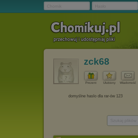
Chomik
Hasło
zck68
Prezent
Ulubiony
Wiadomość
Szukaj plików