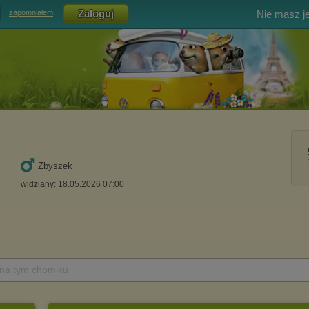
Nie masz j
zapomniałem
Zbyszek
widziany: 18.05.2026 07:00
 na tym chomiku