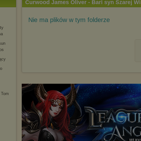
Curwood James Oliver - Bari syn Szarej Wi
Nie ma plików w tym folderze
ty
ma
sun
os
ący
wo
. Tom