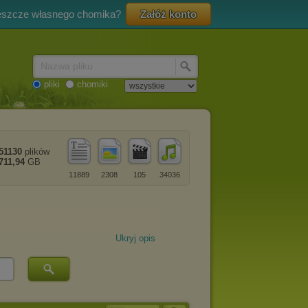
eszcze własnego chomika?
Załóż konto
Nazwa pliku
pliki
chomiki
51130
plików
711,94
GB
11889
2308
105
34036
Ukryj opis