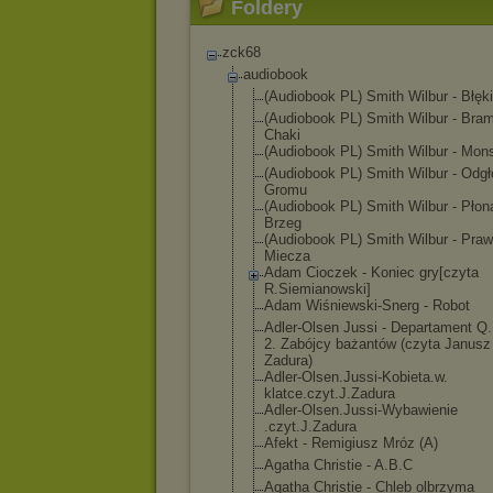
Foldery
zck68
audiobook
(Audiobook PL) Smith Wilbur - Błęki
(Audiobook PL) Smith Wilbur - Bra
Chaki
(Audiobook PL) Smith Wilbur - Mon
(Audiobook PL) Smith Wilbur - Odgł
Gromu
(Audiobook PL) Smith Wilbur - Płon
Brzeg
(Audiobook PL) Smith Wilbur - Pra
Miecza
Adam Cioczek - Koniec gry[czyta
R.Siemianowski
]
Adam Wiśniewski-Sne
rg - Robot
Adler-Olsen Jussi - Departament Q
2. Zabójcy bażantów (czyta Janusz
Zadura)
Adler-Olsen.Ju
ssi-Kobieta.w.
klatce.czyt.J.
Zadura
Adler-Olsen.Ju
ssi-Wybawienie
.czyt.J.Zadura
Afekt - Remigiusz Mróz (A)
Agatha Christie - A.B.C
Agatha Christie - Chleb olbrzyma