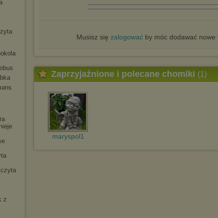
a
czyta
Musisz się
zalogować
by móc dodawać nowe w
ookola
tobus
Zaprzyjaźnione i polecane chomiki
(1)
ybka
mans
ra
nieje
maryspol1
se
yta
[czyta
k z