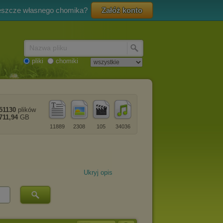
eszcze własnego chomika?
Załóż konto
Nazwa pliku
pliki
chomiki
51130
plików
711,94
GB
11889
2308
105
34036
Ukryj opis