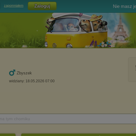
Nie masz j
zapomniałem
Zbyszek
widziany: 18.05.2026 07:00
 na tym chomiku