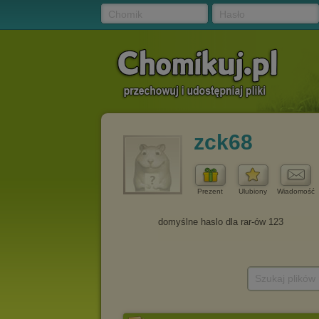
Chomik
Hasło
zck68
Prezent
Ulubiony
Wiadomość
Szukaj plików