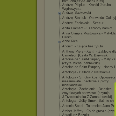
komucha[czyta Jacek Kiss]
Andrzej Pilipiuk - Kroniki Jakuba
Wędrowycza
Andrzej Sapkowski
Andrzej Stasiuk - Opowieści Galicy
Andrzej Zaniewski - Szczur
Anita Diamant - Czerwony namiot
Anna Olimpia Mostowska - Matylda 
Daniło
Anne Rice
Anonim - Księga bez tytułu
Anthony Piers - Xanth - Zaklęcie dl
Cameleon [Czyta W. Barwiński]
Antoine de Saint-Exupéry - Mały ks
(czyta Michał Żebrowski)
Antoine de Saint-Exupéry - Nocny L
Antologia - Ballada o Narayamie
Antologia - Smutny kos. Opowieści
niesamowite i osobliwe z prozy
niderlandzkiej
Antologia - Zachcianki - Dziesiec
zmyslowych opowiesci [czytaja
J.Trzepiecinsk
a,Z.Zamachowsk
i]
Antologia - Żółty Smok. Baśnie chi
Antonio Socci - Tajemnice Jana Paw
Archer Jeffrey - Co do grosza (czyt
Arkadiusz Bazak)