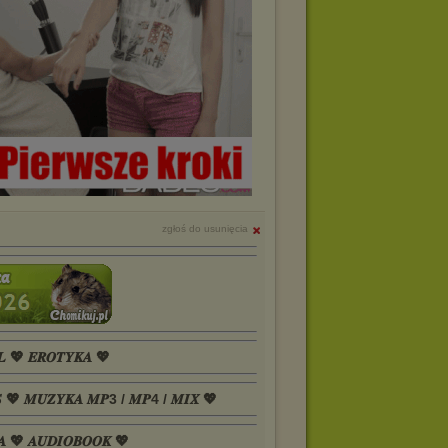
zgłoś do usunięcia
𝑳 💖 𝑬𝑹𝑶𝑻𝒀𝑲𝑨 💖
𝑺 💖 𝑴𝑼𝒁𝒀𝑲𝑨 𝑴𝑷3 / 𝑴𝑷4 / 𝑴𝑰𝑿 💖
𝑨 💖 𝑨𝑼𝑫𝑰𝑶𝑩𝑶𝑶𝑲 💖