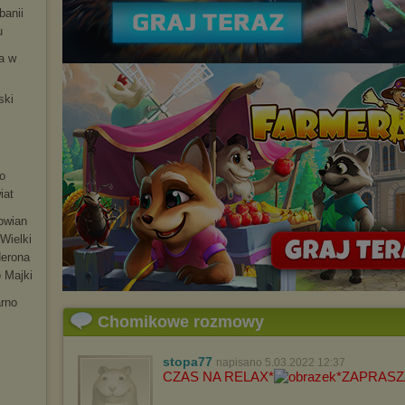
banii
u
ia w
ski
m
o
iat
łowian
Wielki
Nerona
 Majki
arno
Chomikowe rozmowy
stopa77
napisano 5.03.2022 12:37
CZAS NA RELAX*
*ZAPRAS