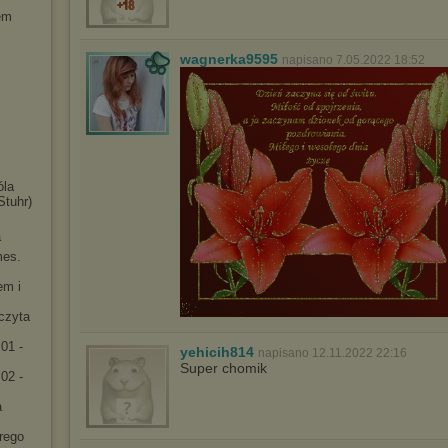
em
wagnerka9595
napisano 7.05.2022 18:52
óla
Stuhr)
a
mes.
em i
[czyta
01 -
yehicih814
napisano 12.11.2022 22:16
Super chomik
02 -
a
rego