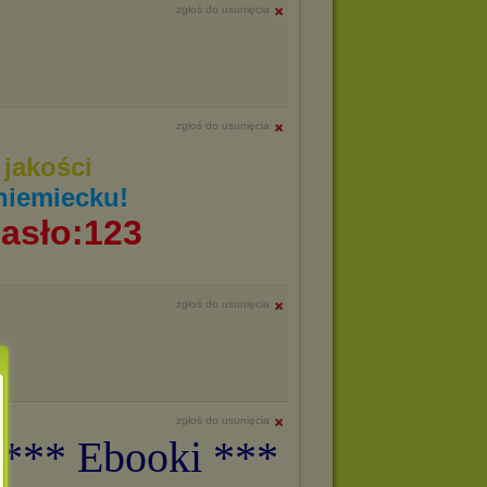
zgłoś do usunięcia
zgłoś do usunięcia
jakości
niemiecku!
asło:123
zgłoś do usunięcia
zgłoś do usunięcia
 *** Ebooki ***