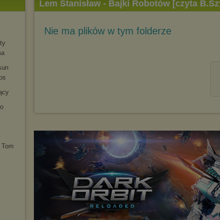
Lem Stanisław - Bajki Robotów [czyta B.Sz
Nie ma plików w tym folderze
ty
ma
sun
os
ący
wo
. Tom