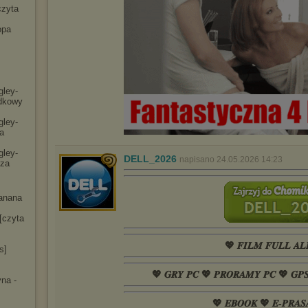
czyta
opa
gley-
dko
wy
gley-
a
gley-
DELL_2026
napisano 24.05.2026 14:23
cza
anana
[czyta
💖 𝑭𝑰𝑳𝑴 𝑭𝑼𝑳𝑳 𝑨𝑳
s]
💖 𝑮𝑹𝒀 𝑷𝑪 💖 𝑷𝑹𝑶𝑹𝑨𝑴𝒀 𝑷𝑪 💖 𝑮𝑷
na -
💖 𝑬𝑩𝑶𝑶𝑲 💖 𝑬-𝑷𝑹𝑨𝑺