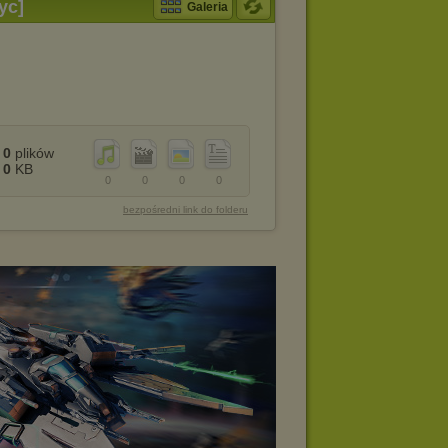
yc]
Galeria
0
plików
0
KB
0
0
0
0
bezpośredni link do folderu