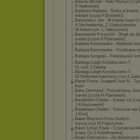
Balucki Michal - Bialy Murzyn [czyt
R.Nadrowski]
Bankova Marketa - Sroka w krainie
entropii [czyta P.Borowski]
Baranowicz Jan - W krainie basni [
A.Nechrebecka, Z.Gladyszewska
,
W.Adamczyk, L.Teleszynski]
Baranowski Krzysztof - Drugi raz d
swiata [czyta H.Pijanowski]
Barbara Kosmowska - Niebieski au
Barbara Kosmowska - Pozłacana r
Barbara Scrupski - Petersburski ro
Bardugo.Leigh-
Szostka.wron.T
01.czyt.J.Zadu
ra
Bardugo.Leigh-
Szostka.wron.T
02.Krolestwo.k
anciarzy.czyt.
J.Zadu
Barret Pierre, Gurgand Jean N.- Tur
boze
Barry Desmond - Poszukiwany Jes
James [czyta H.Pijanowski]
Baudelaire Charles - Kwiaty zla [cz
J.Kobuszewski]
Baudelaire Charles - Sztuczne raje 
J.Kiss]
Bauer.Wojciech
-Pora.chudych.
myszy.czyt.M.P
opczynski
Baum Liman Frank - Czarnoksiezni
krainy Oz [I.Kwiatkowska
]
Beata Ostrowicka - Zła dziewczyna