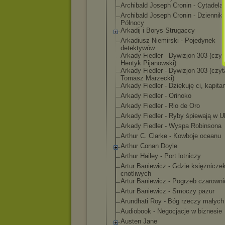
Archibald Joseph Cronin - Cytadela
Archibald Joseph Cronin - Dziennik
Północy
Arkadij i Borys Strugaccy
Arkadiusz Niemirski - Pojedynek
detektywów
Arkady Fiedler - Dywizjon 303 (czyt
Hentyk Pijanowski)
Arkady Fiedler - Dywizjon 303 (czyt
Tomasz Marzecki)
Arkady Fiedler - Dziękuję ci, kapita
Arkady Fiedler - Orinoko
Arkady Fiedler - Rio de Oro
Arkady Fiedler - Ryby śpiewają w Uk
Arkady Fiedler - Wyspa Robinsona
Arthur C. Clarke - Kowboje oceanu
Arthur Conan Doyle
Arthur Hailey - Port lotniczy
Artur Baniewicz - Gdzie księżnicze
cnotliwych
Artur Baniewicz - Pogrzeb czarowni
Artur Baniewicz - Smoczy pazur
Arundhati Roy - Bóg rzeczy małych
Audiobook - Negocjacje w biznesie
Austen Jane