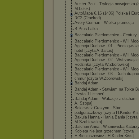
Auster Paul - Trylogia nowojorska (
M.Lelek)
AutoMapa 6.16 (1406) Polska i Eur
RC2 (Cracked)
Avery Corman - Wielka promocja
B.Prus Lalka
Baccalario Pierdomenico - Century
Baccalario Pierdomenico - Will Moo
Agencj
a Duchow - 01 - Pieciogwiaz
hotel [czyta A.Barcis]
Baccalario Pierdomenico - Will Moo
Agencj
a Duchow - 02 - Wstrzasajac
Rodzinka [czyta W.Zborowski]
Baccalario Pierdomenico - Will Moo
Agencj
a Duchow - 03 - Duch drapa
chmur [czyta W.Zborowski]
Bahdaj Adam
Bahdaj Adam - Stawiam na Tolka B
[czyta J.Lissner]
Bahdaj Adam - Wakacje z duchami 
A. Szopa]
Bakiewicz Grazyna - Stan
podgoraczkowy [czyta H.Kinder-Kis
Bakula Hanna - Hania Bania [czyta
M.Szablowska]
Balchan Anna , Wisniewska Katarzy
Kobieta nie jest grzechem [czyta
H.Bieniuszewic
z i H.Kinder-Kiss]