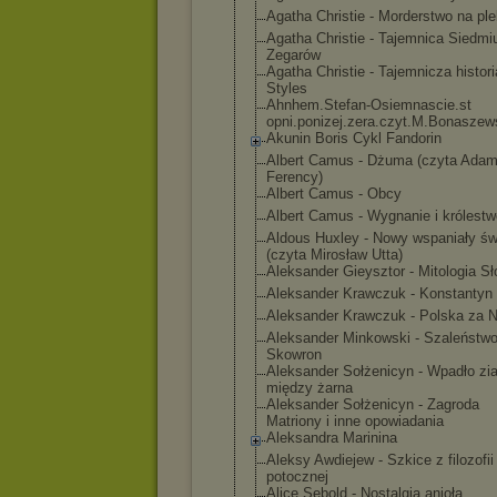
Agatha Christie - Morderstwo na ple
Agatha Christie - Tajemnica Siedmi
Zegarów
Agatha Christie - Tajemnicza histor
Styles
Ahnhem.Stefan-
Osiemnascie.st
opni.ponizej.z
era.czyt.M.Bon
aszew
Akunin Boris Cykl Fandorin
Albert Camus - Dżuma (czyta Ada
Ferency)
Albert Camus - Obcy
Albert Camus - Wygnanie i królestw
Aldous Huxley - Nowy wspaniały św
(czyta Mirosław Utta)
Aleksander Gieysztor - Mitologia S
Aleksander Krawczuk - Konstantyn 
Aleksander Krawczuk - Polska za 
Aleksander Minkowski - Szaleństwo
Skowron
Aleksander Sołżenicyn - Wpadło zi
między żarna
Aleksander Sołżenicyn - Zagroda
Matriony i inne opowiadania
Aleksandra Marinina
Aleksy Awdiejew - Szkice z filozofii
potocznej
Alice Sebold - Nostalgia anioła