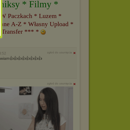
miksy * Filmy *
 W Paczkach * Luzem *
ane A-Z * Własny Upload *
 Transfer *** *
zgłoś do usunięcia
8:52
pozdrawiam👍👍👍👍👍👍👍👍
zgłoś do usunięcia