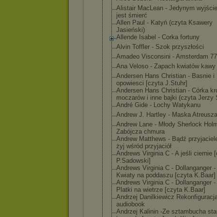
Alistair MacLean - Jedynym wyjści
jest śmierć
Allen Paul - Katyń (czyta Ksawery
Jasieński)
Allende Isabel - Corka fortuny
Alvin Toffler - Szok przyszłości
Amadeo Visconsini - Amsterdam 77
Ana Veloso - Zapach kwiatów kawy
Andersen Hans Christian - Basnie i
opowiesci [czyta J.Stuhr]
Andersen Hans Christian - Córka kr
moczarów i inne bajki (czyta Jerzy 
André Gide - Lochy Watykanu
Andrew J. Hartley - Maska Atreusz
Andrew Lane - Młody Sherlock Hol
Zabójcza chmura
Andrew Matthews - Bądź przyjaciel
żyj wśród przyjaciół
Andrews Virginia C - A jeśli ciernie 
P.Sadowski]
Andrews Virginia C - Dollanganger - 
Kwiaty na poddaszu [czyta K.Baar]
Andrews Virginia C - Dollanganger - 
Platki na wietrze [czyta K.Baar]
Andrzej Danilkiewicz Rekonfiguracj
audiobook
Andrzej Kalinin -Ze sztambucha sta