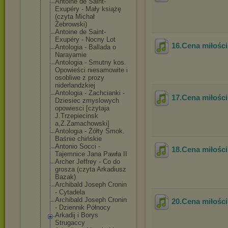
Antoine de Saint-
Exupéry - Mały książę
(czyta Michał
Żebrowski)
Antoine de Saint-
Exupéry - Nocny Lot
16.Cena miłości
Antologia - Ballada o
Narayamie
Antologia - Smutny kos.
Opowieści niesamowite i
osobliwe z prozy
niderlandzkiej
Antologia - Zachcianki -
17.Cena miłości
Dziesiec zmyslowych
opowiesci [czytaja
J.Trzepiecinsk
a,Z.Zamachowsk
i]
Antologia - Żółty Smok.
Baśnie chińskie
Antonio Socci -
18.Cena miłości
Tajemnice Jana Pawła II
Archer Jeffrey - Co do
grosza (czyta Arkadiusz
Bazak)
Archibald Joseph Cronin
- Cytadela
Archibald Joseph Cronin
20.Cena miłości
- Dziennik Północy
Arkadij i Borys
Strugaccy