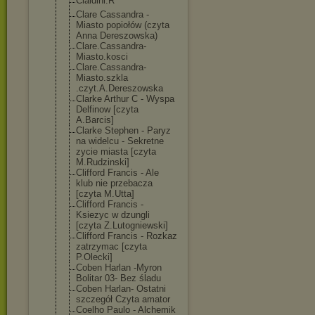
Cialdini.R
Clare Cassandra -
Miasto popiołów (czyta
Anna Dereszowska)
Clare.Cassandr
a-
Miasto.kosci
Clare.Cassandr
a-
Miasto.szkla
.czyt.A.Deresz
owska
Clarke Arthur C - Wyspa
Delfinow [czyta
A.Barcis]
Clarke Stephen - Paryz
na widelcu - Sekretne
zycie miasta [czyta
M.Rudzinski]
Clifford Francis - Ale
klub nie przebacza
[czyta M.Utta]
Clifford Francis -
Ksiezyc w dzungli
[czyta Z.Lutogniewski
]
Clifford Francis - Rozkaz
zatrzymac [czyta
P.Olecki]
Coben Harlan -Myron
Bolitar 03- Bez śladu
Coben Harlan- Ostatni
szczegół Czyta amator
Coelho Paulo - Alchemik