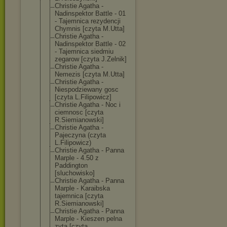
Christie Agatha -
Nadinspektor Battle - 01
- Tajemnica rezydencji
Chymnis [czyta M.Utta]
Christie Agatha -
Nadinspektor Battle - 02
- Tajemnica siedmiu
zegarow [czyta J.Zelnik]
Christie Agatha -
Nemezis [czyta M.Utta]
Christie Agatha -
Niespodziewany gosc
[czyta L.Filipowicz]
Christie Agatha - Noc i
ciemnosc [czyta
R.Siemianowski
]
Christie Agatha -
Pajeczyna (czyta
L.Filipowicz)
Christie Agatha - Panna
Marple - 4.50 z
Paddington
[sluchowisko]
Christie Agatha - Panna
Marple - Karaibska
tajemnica [czyta
R.Siemianowski
]
Christie Agatha - Panna
Marple - Kieszen pelna
zyta [czyta