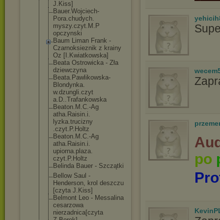
J.Kiss]
Bauer.Wojciech
-
yehicih
Pora.chudych.
myszy.czyt.M.P
Supe
opczynski
Baum Liman Frank -
Czarnoksieznik z krainy
Oz [I.Kwiatkowska
]
Beata Ostrowicka - Zła
dziewczyna
wecem
Beata.Pawlikow
ska-
Zapr
Blondynka.
w.dzungli.czyt
a.D..Trafankow
ska
Beaton.M.C.-Ag
atha.Raisin.i.
lyzka.trucizny
przeme
.czyt.P.Holtz
Beaton.M.C.-Ag
Aud
atha.Raisin.i.
upiorna.plaza.
po
czyt.P.Holtz
Belinda Bauer - Szczątki
Pro
Bellow Saul -
Henderson, krol deszczu
[czyta J.Kiss]
Belmont Leo - Messalina
cesarzowa
KevinP
nierzadnica[cz
yta
Z.Borek]