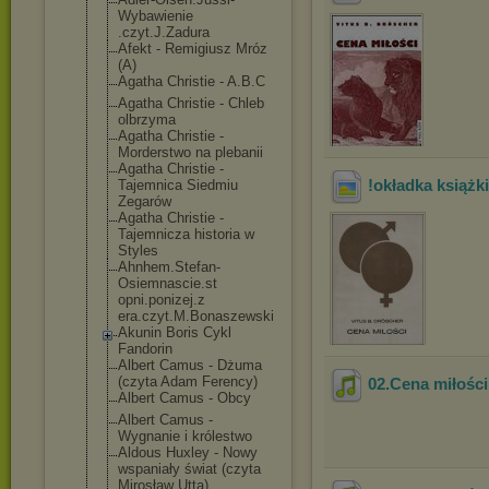
Wybawienie
.czyt.J.Zadura
Afekt - Remigiusz Mróz
(A)
Agatha Christie - A.B.C
Agatha Christie - Chleb
olbrzyma
Agatha Christie -
Morderstwo na plebanii
Agatha Christie -
!okładka książk
Tajemnica Siedmiu
Zegarów
Agatha Christie -
Tajemnicza historia w
Styles
Ahnhem.Stefan-
Osiemnascie.st
opni.ponizej.z
era.czyt.M.Bon
aszewski
Akunin Boris Cykl
Fandorin
Albert Camus - Dżuma
(czyta Adam Ferency)
02.Cena miłości
Albert Camus - Obcy
Albert Camus -
Wygnanie i królestwo
Aldous Huxley - Nowy
wspaniały świat (czyta
Mirosław Utta)