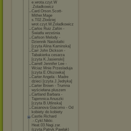
e.wrota.czyt.W
.Zoladkowicz
Card.Orson.Sco
tt-
Mither.Mage
s.T02.Zlodziej
wrot.czyt.W.Zo
ladkowicz
Carlos Ruiz Zafón -
Światła września
Carlson Melody -
Dziennik Nastolatki
[czyta Alina Kaminska]
Carr John Dickson -
Tabakierka cesarza
[czyta K.Jasienski]
Carrell Jennifer Lee -
Wciaz Mnie Przesladuja
[czyta E.Olszowka]
Carter Angela - Madre
dzieci [czyta J.Jedryka]
Carter Brown - Trumna
wyściełana pluszem
Cartland Barbara -
Tajemnica Anuszki
[czyta B.Utlinska]
Casanova Giacomo - Od
kobiety do kobiety
Castle.Richard
.-.Cykl.Nikki.
Heat.03.Nagi.z
ar.
(czyta.Patr
yk.Pawlak)