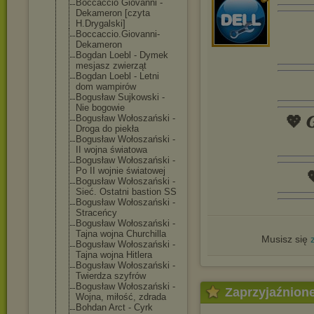
Boccaccio Giovanni -
Dekameron [czyta
H.Drygalski]
Boccaccio.Giov
anni-
Dekameron
Bogdan Loebl - Dymek
mesjasz zwierząt
Bogdan Loebl - Letni
dom wampirów
Bogusław Sujkowski -
Nie bogowie
Bogusław Wołoszański -
💖 𝑮
Droga do piekła
Bogusław Wołoszański -
II wojna światowa
Bogusław Wołoszański -
Po II wojnie światowej

Bogusław Wołoszański -
Sieć. Ostatni bastion SS
Bogusław Wołoszański -
Straceńcy
Bogusław Wołoszański -
Tajna wojna Churchilla
Musisz się
Bogusław Wołoszański -
Tajna wojna Hitlera
Bogusław Wołoszański -
Twierdza szyfrów
Bogusław Wołoszański -
Zaprzyjaźnion
Wojna, miłość, zdrada
Bohdan Arct - Cyrk