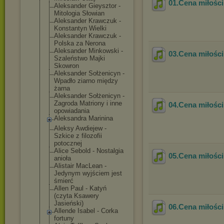
01.Cena miłości
Aleksander Gieysztor -
Mitologia Słowian
Aleksander Krawczuk -
Konstantyn Wielki
Aleksander Krawczuk -
Polska za Nerona
Aleksander Minkowski -
03.Cena miłości
Szaleństwo Majki
Skowron
Aleksander Sołżenicyn -
Wpadło ziarno między
żarna
Aleksander Sołżenicyn -
Zagroda Matriony i inne
04.Cena miłości
opowiadania
Aleksandra Marinina
Aleksy Awdiejew -
Szkice z filozofii
potocznej
Alice Sebold - Nostalgia
05.Cena miłości
anioła
Alistair MacLean -
Jedynym wyjściem jest
śmierć
Allen Paul - Katyń
(czyta Ksawery
Jasieński)
06.Cena miłości
Allende Isabel - Corka
fortuny