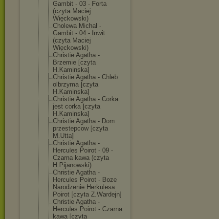
Gambit - 03 - Forta
(czyta Maciej
Więckowski)
Cholewa Michał -
Gambit - 04 - Inwit
(czyta Maciej
Więckowski)
Christie Agatha -
Brzemie [czyta
H.Kaminska]
Christie Agatha - Chleb
olbrzyma [czyta
H.Kaminska]
Christie Agatha - Corka
jest corka [czyta
H.Kaminska]
Christie Agatha - Dom
przestepcow [czyta
M.Utta]
Christie Agatha -
Hercules Poirot - 09 -
Czarna kawa (czyta
H.Pijanowski)
Christie Agatha -
Hercules Poirot - Boze
Narodzenie Herkulesa
Poirot [czyta Z.Wardejn]
Christie Agatha -
Hercules Poirot - Czarna
kawa [czyta