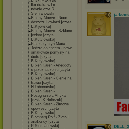
Bilski.Max-Wie
lka.draka.w.Lo
ndynie.czyt.R.
Siemianowski
jarkom
Binchy Maeve - Noce
deszczu i gwiazd [czyta
E.Kijowska]
Binchy Maeve - Szklane
jezioro [czyta
B.Kutylowska]
Blaszczyszyn Maria -
Jedzta co chceta - nowe
smakowite pomysly na
diete [czyta
B.Kutylowska]
Blixen Karen - Anegdoty
o przeznaczeniu [czyta
B.Kutylowska]
Blixen Karen - Cienie na
trawie [czyta
H.Labonarska]
Blixen Karen -
Pozegnanie z Afryka
[czyta K.Nolbrzak]
Blixen Karen - Zimowe
opowiesci [czyta
B.Kutylowska]
Blomberg Rolf - Zloto i
anakondy [czyta
R.Siemianowski
]
DELL_2