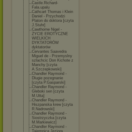
Castle.Richard
-
Fala.upalu
Cathcart Thomas i Klein
Daniel - Przychodzi
Platon do doktora [czyta
J.Stuhr]
Cawthorne Nigel -
ŻYCIE EROTYCZNE
WIELKICH
DYKTATORÓW
dyktatorów
Cervantes Saavedra
Miguel de - Przemyslny
szlachcic Don Kichote z
Manchy [czyta
A.Szczepkowski
]
Chandler Raymond -
Dlugie pozegnanie
[czyta P.Gasparski]
Chandler Raymond -
Gleboki sen [czyta
M.Utta]
Chandler Raymond -
Hiszpanska krew [czyta
R.Nadrowski]
Chandler Raymond -
Siostrzyczka [czyta
M.Markiewicz]
Chandler Raymond -
Tajemnica Jeziora