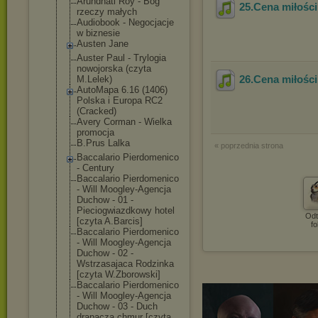
Arundhati Roy - Bóg
25.Cena miłości
rzeczy małych
Audiobook - Negocjacje
w biznesie
Austen Jane
Auster Paul - Trylogia
nowojorska (czyta
26.Cena miłości
M.Lelek)
AutoMapa 6.16 (1406)
Polska i Europa RC2
(Cracked)
Avery Corman - Wielka
promocja
B.Prus Lalka
« poprzednia strona
Baccalario Pierdomenico
- Century
Baccalario Pierdomenico
- Will Moogley-Agencj
a
Duchow - 01 -
Pieciogwiazdko
wy hotel
Odt
[czyta A.Barcis]
fo
Baccalario Pierdomenico
- Will Moogley-Agencj
a
Duchow - 02 -
Wstrzasajaca Rodzinka
[czyta W.Zborowski]
Baccalario Pierdomenico
- Will Moogley-Agencj
a
Duchow - 03 - Duch
drapacza chmur [czyta