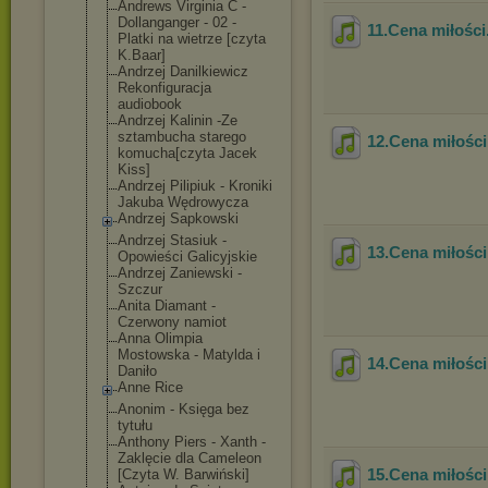
Andrews Virginia C -
Dollanganger - 02 -
11.Cena miłości
Platki na wietrze [czyta
K.Baar]
Andrzej Danilkiewicz
Rekonfiguracja
audiobook
Andrzej Kalinin -Ze
sztambucha starego
12.Cena miłości
komucha[czyta Jacek
Kiss]
Andrzej Pilipiuk - Kroniki
Jakuba Wędrowycza
Andrzej Sapkowski
Andrzej Stasiuk -
13.Cena miłości
Opowieści Galicyjskie
Andrzej Zaniewski -
Szczur
Anita Diamant -
Czerwony namiot
Anna Olimpia
Mostowska - Matylda i
14.Cena miłości
Daniło
Anne Rice
Anonim - Księga bez
tytułu
Anthony Piers - Xanth -
Zaklęcie dla Cameleon
15.Cena miłości
[Czyta W. Barwiński]