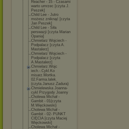
Reacher - 15 - Czasami
warto umrzec [czyta J.
Peszek]
Child Lee - Jutro
możesz zniknąć [czyta
Jan Peszek]
Child Lee - Siła
perswazji [czyta Marian
Opania]
Chmielarz Wojciech -
Podpalacz [czyta A.
Mastalerz]
Chmielarz Wojciech -
Podpalacz [czyta
A.Mastalerz]
Chmielarz.Wojc
iech.-.Cykl.Ko
misarz.Mortka.
02.Farma.lalek
.
(czyta.Janusz
.Zadura)
Chmielewska Joanna-
cykl Przygody Joanny
Cholewa Michał -
Gambit - 01(czyta
M.Więckowski)
Cholewa Michał -
Gambit - 02- PUNKT
CIĘCIA [czyta Maciej
Więckowski]
Cholewa Michał -