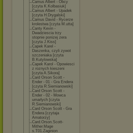
Camus Albert - Obcy
[czyta K.Kolbasiuk]
Camus Albert - Upadek
[czyta H.Drygalski]
Camus David - Rycerze
krolestwa [czyta M.utta]
Canty Kevin -
Dwadziescia trzy
stopnie ponizej zera
[czyta J.Kiss]
Capek Karel -
Daszenka, czyli zywot
szczeniaka [czyta
B.Kutylowska]
Capek Karol - Opowiesci
z roznych kieszeni
[czyta A.Sikora]
Card Orson Scott -
Ender - 01 - Gra Endera
[czyta R.Siemianowski
]
Card Orson Scott -
Ender - 02 - Mowca
umarlych [czyta
R.Siemianowski
]
Card Orson Scott - Gra
Endera [czytaja
Amatorzy]
Card.Orson.Sco
tt-
Mither.Mage
s.T01.Zaginion