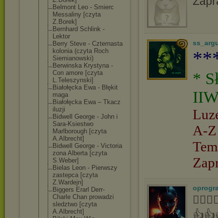
Zapr
Belmont Leo - Smierc
Messaliny [czyta
Z.Borek]
Bernhard Schlink -
Lektor
ss_arg
Berry Steve - Czternasta
kolonia (czyta Roch
**
Siemianowski)
Berwinska Krystyna -
Con amore [czyta
* S
L.Teleszynski]
Białołęcka Ewa - Błękit
IIW
maga
Białołęcka Ewa – Tkacz
iluzji
Luz
Bidwell George - John i
Sara-Ksiestwo
A-Z
Marlborough [czyta
A.Albrecht]
Tem
Bidwell George - Victoria
zona Alberta [czyta
Zap
S.Weber]
Bielas Leon - Pierwszy
zastepca [czyta
Z.Wardejn]
oprogr
Biggers Erarl Derr-
Charle Chan prowadzi
👍🏻
sledztwo [czyta
A.Albrecht]
👍👍