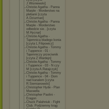
J.Wisniewski]
Christie Agatha - Panna
Marple - Morderstwo na
plebanii [czyta
A.Dziurman]
Christie Agatha - Panna
Marple - Morderstwo
odbedzie sie...[czyta
M.Hycnar]
Christie Agatha -
Tajemnica bladego konia
[czyta L.Filipowicz]
Christie Agatha - Tommy
i Tuppence - 01 -
Tajemniczy przeciwnik
[czyta Z.Wardejn]
Christie Agatha - Tommy
i Tuppence - 03 - N czy
M [czyta A.Ratajczyk]
Christie Agatha - Tommy
i Tuppence - 04 - Dom
nad kanalem [czyta
R.Siemianowski
]
Christopher Hyde - Plan
Maxwella
Christopher Paolini -
Eragon
Chuck Palahniuk - Fight
Club. Podziemny krąg