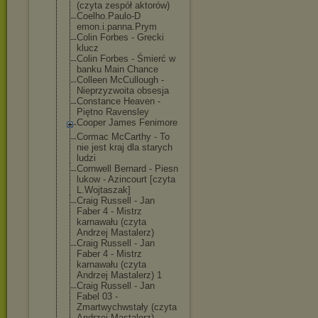
(czyta zespół aktorów)
Coelho.Paulo-D
emon.i.panna.P
rym
Colin Forbes - Grecki
klucz
Colin Forbes - Śmierć w
banku Main Chance
Colleen McCullough -
Nieprzyzwoita obsesja
Constance Heaven -
Piętno Ravensley
Cooper James Fenimore
Cormac McCarthy - To
nie jest kraj dla starych
ludzi
Cornwell Bernard - Piesn
lukow - Azincourt [czyta
L.Wojtaszak]
Craig Russell - Jan
Faber 4 - Mistrz
karnawału (czyta
Andrzej Mastalerz)
Craig Russell - Jan
Faber 4 - Mistrz
karnawału (czyta
Andrzej Mastalerz) 1
Craig Russell - Jan
Fabel 03 -
Zmartwychwstał
y (czyta
Andrzej Mastalerz)