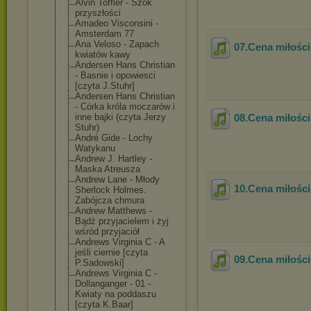
Alvin Toffler - Szok
przyszłości
Amadeo Visconsini -
Amsterdam 77
Ana Veloso - Zapach
07.Cena miłości
kwiatów kawy
Andersen Hans Christian
- Basnie i opowiesci
[czyta J.Stuhr]
Andersen Hans Christian
- Córka króla moczarów i
inne bajki (czyta Jerzy
08.Cena miłości
Stuhr)
André Gide - Lochy
Watykanu
Andrew J. Hartley -
Maska Atreusza
Andrew Lane - Młody
10.Cena miłości
Sherlock Holmes.
Zabójcza chmura
Andrew Matthews -
Bądź przyjacielem i żyj
wśród przyjaciół
Andrews Virginia C - A
jeśli ciernie [czyta
09.Cena miłości
P.Sadowski]
Andrews Virginia C -
Dollanganger - 01 -
Kwiaty na poddaszu
[czyta K.Baar]