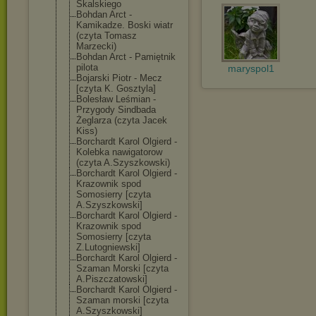
Skalskiego
Bohdan Arct -
Kamikadze. Boski wiatr
(czyta Tomasz
Marzecki)
Bohdan Arct - Pamiętnik
pilota
maryspol1
Bojarski Piotr - Mecz
[czyta K. Gosztyla]
Bolesław Leśmian -
Przygody Sindbada
Żeglarza (czyta Jacek
Kiss)
Borchardt Karol Olgierd -
Kolebka nawigatorow
(czyta A.Szyszkowski)
Borchardt Karol Olgierd -
Krazownik spod
Somosierry [czyta
A.Szyszkowski]
Borchardt Karol Olgierd -
Krazownik spod
Somosierry [czyta
Z.Lutogniewski
]
Borchardt Karol Olgierd -
Szaman Morski [czyta
A.Piszczatowsk
i]
Borchardt Karol Olgierd -
Szaman morski [czyta
A.Szyszkowski]