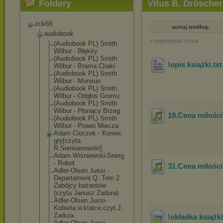
Foldery
Vitus B. Drösche
zck68
sortuj według:
audiobook
« poprzednia strona
(Audiobook PL) Smith
Wilbur - Błękity
(Audiobook PL) Smith
!opis książki
.tx
Wilbur - Brama Chaki
(Audiobook PL) Smith
Wilbur - Monsun
(Audiobook PL) Smith
Wilbur - Odgłos Gromu
(Audiobook PL) Smith
Wilbur - Płonący Brzeg
19.Cena miłości
(Audiobook PL) Smith
Wilbur - Prawo Miecza
Adam Cioczek - Koniec
gry[czyta
R.Siemianowski
]
Adam Wiśniewski-Sne
rg
- Robot
31.Cena miłości
Adler-Olsen Jussi -
Departament Q. Tom 2.
Zabójcy bażantów
(czyta Janusz Zadura)
Adler-Olsen.Ju
ssi-
Kobieta.w.
klatce.czyt.J.
Zadura
!okładka książki
Adler-Olsen.Ju
ssi-