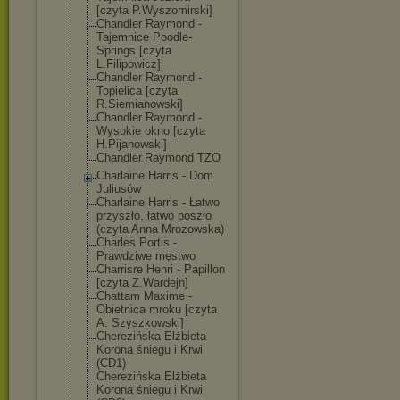
[czyta P.Wyszomirski]
Chandler Raymond -
Tajemnice Poodle-
Springs [czyta
L.Filipowicz]
Chandler Raymond -
Topielica [czyta
R.Siemianowski
]
Chandler Raymond -
Wysokie okno [czyta
H.Pijanowski]
Chandler.Raymo
nd TZO
Charlaine Harris - Dom
Juliusów
Charlaine Harris - Łatwo
przyszło, łatwo poszło
(czyta Anna Mrozowska)
Charles Portis -
Prawdziwe męstwo
Charrisre Henri - Papillon
[czyta Z.Wardejn]
Chattam Maxime -
Obietnica mroku [czyta
A. Szyszkowski]
Cherezińska Elżbieta
Korona śniegu i Krwi
(CD1)
Cherezińska Elżbieta
Korona śniegu i Krwi