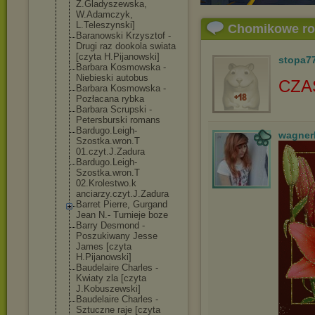
Z.Gladyszewska
,
W.Adamczyk,
L.Teleszynski]
Chomikowe r
Baranowski Krzysztof -
Drugi raz dookola swiata
[czyta H.Pijanowski]
stopa7
Barbara Kosmowska -
Niebieski autobus
CZA
Barbara Kosmowska -
Pozłacana rybka
Barbara Scrupski -
Petersburski romans
Bardugo.Leigh-
wagner
Szostka.wron.T
01.czyt.J.Zadu
ra
Bardugo.Leigh-
Szostka.wron.T
02.Krolestwo.k
anciarzy.czyt.
J.Zadura
Barret Pierre, Gurgand
Jean N.- Turnieje boze
Barry Desmond -
Poszukiwany Jesse
James [czyta
H.Pijanowski]
Baudelaire Charles -
Kwiaty zla [czyta
J.Kobuszewski]
Baudelaire Charles -
Sztuczne raje [czyta