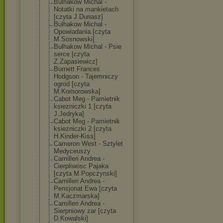
Bulhakow Michal -
Notatki na mankietach
[czyta J.Duriasz]
Bulhakow Michal -
Opowiadania [czyta
M.Sosnowski]
Bulhakow Michal - Psie
serce [czyta
Z.Zapasiewicz]
Burnett Frances
Hodgson - Tajemniczy
ogrod [czyta
M.Komorowska]
Cabot Meg - Pamietnik
ksiezniczki 1 [czyta
J.Jedryka]
Cabot Meg - Pamietnik
ksiezniczki 2 [czyta
H.Kinder-Kiss]
Cameron West - Sztylet
Medyceuszy
Camilleri Andrea -
Cierpliwosc Pajaka
[czyta M.Popczynski]
Camilleri Andrea -
Pensjonat Ewa [czyta
M.Kaczmarska]
Camilleri Andrea -
Sierpniowy zar [czyta
D.Kowalski]