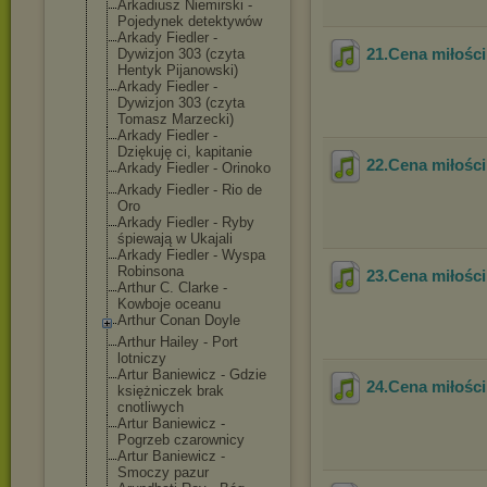
Arkadiusz Niemirski -
Pojedynek detektywów
Arkady Fiedler -
21.Cena miłości
Dywizjon 303 (czyta
Hentyk Pijanowski)
Arkady Fiedler -
Dywizjon 303 (czyta
Tomasz Marzecki)
Arkady Fiedler -
Dziękuję ci, kapitanie
22.Cena miłości
Arkady Fiedler - Orinoko
Arkady Fiedler - Rio de
Oro
Arkady Fiedler - Ryby
śpiewają w Ukajali
Arkady Fiedler - Wyspa
Robinsona
23.Cena miłości
Arthur C. Clarke -
Kowboje oceanu
Arthur Conan Doyle
Arthur Hailey - Port
lotniczy
Artur Baniewicz - Gdzie
24.Cena miłości
księżniczek brak
cnotliwych
Artur Baniewicz -
Pogrzeb czarownicy
Artur Baniewicz -
Smoczy pazur