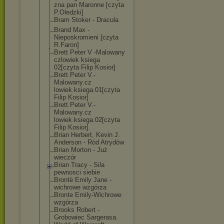
zna pan Maronne [czyta
P.Oledzki]
Bram Stoker - Dracula
Brand Max -
Nieposkromieni [czyta
R.Faron]
Brett Peter V -Malowany
czlowiek ksiega
02[czyta Filip Kosior]
Brett.Peter V.-
Malowany.cz
lowiek.ksiega.
01[czyta
Filip Kosior]
Brett.Peter V.-
Malowany.cz
lowiek.ksiega.
02[czyta
Filip Kosior]
Brian Herbert, Kevin J.
Anderson - Ród Atrydów
Brian Morton - Już
wieczór
Brian Tracy - Sila
pewnosci siebie
Brontë Emily Jane -
wichrowe wzgórza
Bronte Emily-Wichrowe
wzgórza
Brooks Robert -
Grobowiec Sargerasa.