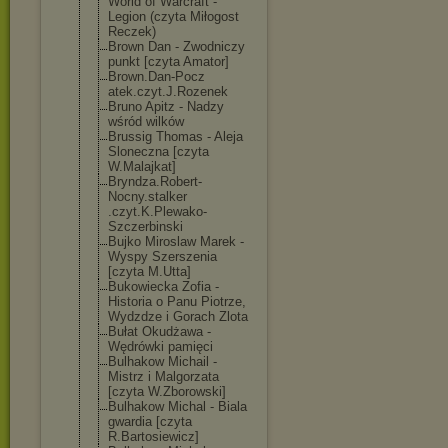
World of Warcraft -
Legion (czyta Miłogost
Reczek)
Brown Dan - Zwodniczy
punkt [czyta Amator]
Brown.Dan-Pocz
atek.czyt.J.Ro
zenek
Bruno Apitz - Nadzy
wśród wilków
Brussig Thomas - Aleja
Sloneczna [czyta
W.Malajkat]
Bryndza.Robert
-
Nocny.stalker
.czyt.K.Plewak
o-
Szczerbinski
Bujko Miroslaw Marek -
Wyspy Szerszenia
[czyta M.Utta]
Bukowiecka Zofia -
Historia o Panu Piotrze,
Wydzdze i Gorach Zlota
Bułat Okudżawa -
Wędrówki pamięci
Bulhakow Michail -
Mistrz i Malgorzata
[czyta W.Zborowski]
Bulhakow Michal - Biala
gwardia [czyta
R.Bartosiewicz
]