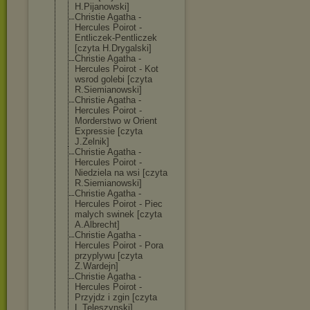
H.Pijanowski]
Christie Agatha -
Hercules Poirot -
Entliczek-Pent
liczek
[czyta H.Drygalski]
Christie Agatha -
Hercules Poirot - Kot
wsrod golebi [czyta
R.Siemianowski
]
Christie Agatha -
Hercules Poirot -
Morderstwo w Orient
Expressie [czyta
J.Zelnik]
Christie Agatha -
Hercules Poirot -
Niedziela na wsi [czyta
R.Siemianowski
]
Christie Agatha -
Hercules Poirot - Piec
malych swinek [czyta
A.Albrecht]
Christie Agatha -
Hercules Poirot - Pora
przyplywu [czyta
Z.Wardejn]
Christie Agatha -
Hercules Poirot -
Przyjdz i zgin [czyta
L.Teleszynski]