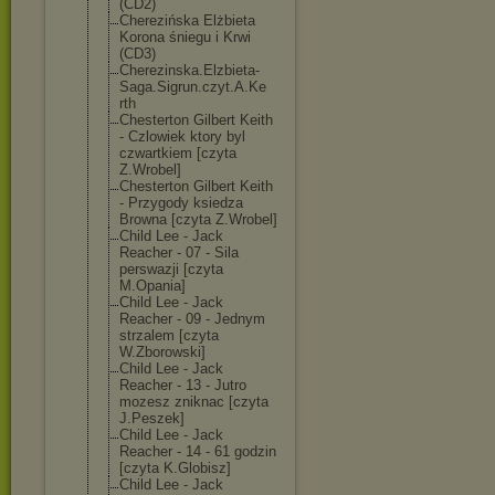
(CD2)
Cherezińska Elżbieta
Korona śniegu i Krwi
(CD3)
Cherezinska.El
zbieta-
Saga.Si
grun.czyt.A.Ke
rth
Chesterton Gilbert Keith
- Czlowiek ktory byl
czwartkiem [czyta
Z.Wrobel]
Chesterton Gilbert Keith
- Przygody ksiedza
Browna [czyta Z.Wrobel]
Child Lee - Jack
Reacher - 07 - Sila
perswazji [czyta
M.Opania]
Child Lee - Jack
Reacher - 09 - Jednym
strzalem [czyta
W.Zborowski]
Child Lee - Jack
Reacher - 13 - Jutro
mozesz zniknac [czyta
J.Peszek]
Child Lee - Jack
Reacher - 14 - 61 godzin
[czyta K.Globisz]
Child Lee - Jack