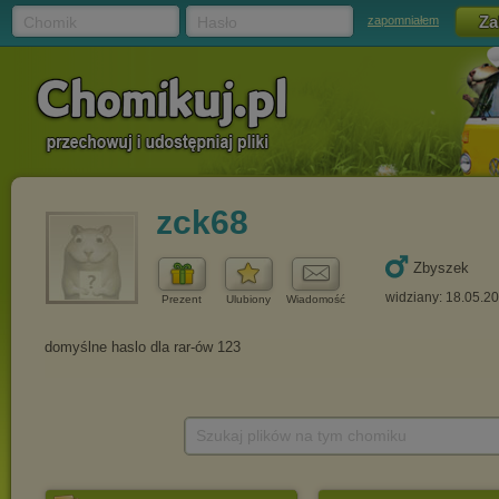
Chomik
Hasło
zapomniałem
zck68
Zbyszek
widziany: 18.05.2
Prezent
Ulubiony
Wiadomość
Szukaj plików na tym chomiku