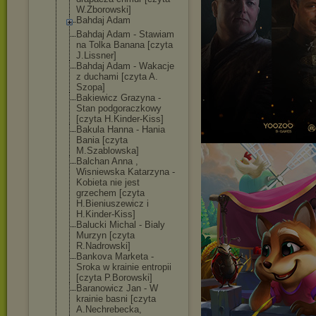
W.Zborowski]
Bahdaj Adam
Bahdaj Adam - Stawiam
na Tolka Banana [czyta
J.Lissner]
Bahdaj Adam - Wakacje
z duchami [czyta A.
Szopa]
Bakiewicz Grazyna -
Stan podgoraczkowy
[czyta H.Kinder-Kiss]
Bakula Hanna - Hania
Bania [czyta
M.Szablowska]
Balchan Anna ,
Wisniewska Katarzyna -
Kobieta nie jest
grzechem [czyta
H.Bieniuszewic
z i
H.Kinder-Kiss]
Balucki Michal - Bialy
Murzyn [czyta
R.Nadrowski]
Bankova Marketa -
Sroka w krainie entropii
[czyta P.Borowski]
Baranowicz Jan - W
krainie basni [czyta
A.Nechrebecka,