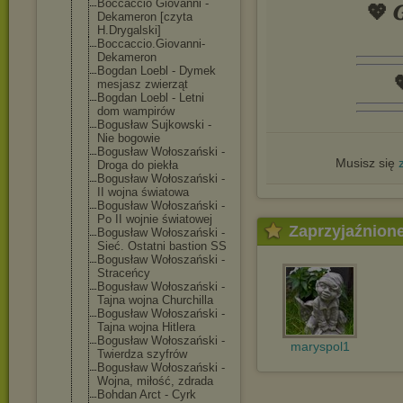
Boccaccio Giovanni -
💖 𝑮
Dekameron [czyta
H.Drygalski]
Boccaccio.Giov
anni-
Dekameron
Bogdan Loebl - Dymek

mesjasz zwierząt
Bogdan Loebl - Letni
dom wampirów
Bogusław Sujkowski -
Nie bogowie
Bogusław Wołoszański -
Musisz się
Droga do piekła
Bogusław Wołoszański -
II wojna światowa
Bogusław Wołoszański -
Po II wojnie światowej
Zaprzyjaźnion
Bogusław Wołoszański -
Sieć. Ostatni bastion SS
Bogusław Wołoszański -
Straceńcy
Bogusław Wołoszański -
Tajna wojna Churchilla
Bogusław Wołoszański -
Tajna wojna Hitlera
Bogusław Wołoszański -
maryspol1
Twierdza szyfrów
Bogusław Wołoszański -
Wojna, miłość, zdrada
Bohdan Arct - Cyrk