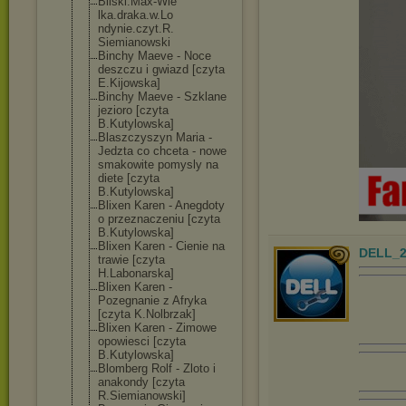
Bilski.Max-Wie
lka.draka.w.Lo
ndynie.czyt.R.
Siemianowski
Binchy Maeve - Noce
deszczu i gwiazd [czyta
E.Kijowska]
Binchy Maeve - Szklane
jezioro [czyta
B.Kutylowska]
Blaszczyszyn Maria -
Jedzta co chceta - nowe
smakowite pomysly na
diete [czyta
B.Kutylowska]
Blixen Karen - Anegdoty
o przeznaczeniu [czyta
B.Kutylowska]
Blixen Karen - Cienie na
DELL_2
trawie [czyta
H.Labonarska]
Blixen Karen -
Pozegnanie z Afryka
[czyta K.Nolbrzak]
Blixen Karen - Zimowe
opowiesci [czyta
B.Kutylowska]
Blomberg Rolf - Zloto i
anakondy [czyta
R.Siemianowski
]