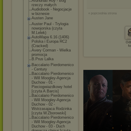
Arundhati Roy - Bóg
rzeczy małych
Audiobook - Negocjacje
w biznesie
« poprzednia strona
Austen Jane
Auster Paul - Trylogia
nowojorska (czyta
M.Lelek)
AutoMapa 6.16 (1406)
Polska i Europa RC2
Odt
(Cracked)
fo
Avery Corman - Wielka
promocja
B.Prus Lalka
Baccalario Pierdomenico
- Century
Baccalario Pierdomenico
- Will Moogley-Agencj
a
Duchow - 01 -
Pieciogwiazdko
wy hotel
[czyta A.Barcis]
Baccalario Pierdomenico
- Will Moogley-Agencj
a
Duchow - 02 -
Wstrzasajaca Rodzinka
[czyta W.Zborowski]
Baccalario Pierdomenico
- Will Moogley-Agencj
a
Duchow - 03 - Duch
drapacza chmur [czyta