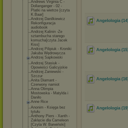
Andrews Virginia C -
Dollanganger - 02 -
Platki na wietrze [czyta
K.Baar]
Andrzej Danilkiewicz
Angelologia (14
Rekonfiguracja
audiobook
Andrzej Kalinin -Ze
sztambucha starego
komucha[czyta Jacek
Kiss]
Andrzej Pilipiuk - Kroniki
Angelologia (15
Jakuba Wędrowycza
Andrzej Sapkowski
Andrzej Stasiuk -
Opowieści Galicyjskie
Andrzej Zaniewski -
Szczur
Angelologia (16
Anita Diamant -
Czerwony namiot
Anna Olimpia
Mostowska - Matylda i
Daniło
Anne Rice
Anonim - Księga bez
Angelologia (19
tytułu
Anthony Piers - Xanth -
Zaklęcie dla Cameleon
[Czyta W. Barwiński]