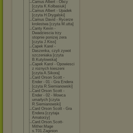
Camus Albert - Obcy
[czyta K.Kolbasiuk]
Camus Albert - Upadek
[czyta H.Drygalski]
Camus David - Rycerze
krolestwa [czyta M.utta]
Canty Kevin -
Dwadziescia trzy
stopnie ponizej zera
[czyta J.Kiss]
Capek Karel -
Daszenka, czyli zywot
szczeniaka [czyta
B.Kutylowska]
Capek Karol - Opowiesci
z roznych kieszeni
[czyta A.Sikora]
Card Orson Scott -
Ender - 01 - Gra Endera
[czyta R.Siemianowski
]
Card Orson Scott -
Ender - 02 - Mowca
umarlych [czyta
R.Siemianowski
]
Card Orson Scott - Gra
Endera [czytaja
Amatorzy]
Card.Orson.Sco
tt-
Mither.Mage
s.T01.Zaginion