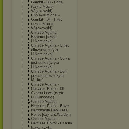
Gambit - 03 - Forta
(czyta Maciej
Więckowski)
Cholewa Michał -
Gambit - 04 - Inwit
(czyta Maciej
Więckowski)
Christie Agatha -
Brzemie [czyta
H.Kaminska]
Christie Agatha - Chleb
olbrzyma [czyta
H.Kaminska]
Christie Agatha - Corka
jest corka [czyta
H.Kaminska]
Christie Agatha - Dom
przestepcow [czyta
M.Utta]
Christie Agatha -
Hercules Poirot - 09 -
Czarna kawa (czyta
H.Pijanowski)
Christie Agatha -
Hercules Poirot - Boze
Narodzenie Herkulesa
Poirot [czyta Z.Wardejn]
Christie Agatha -
Hercules Poirot - Czarna
kawa [czyta