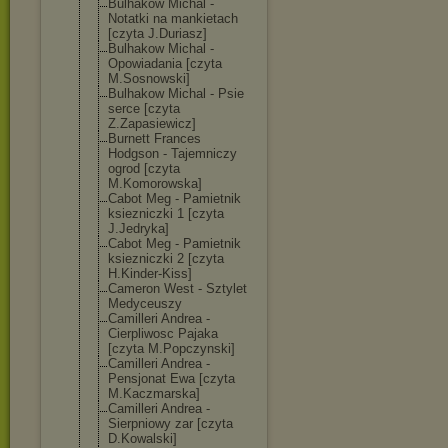
Bulhakow Michal -
Notatki na mankietach
[czyta J.Duriasz]
Bulhakow Michal -
Opowiadania [czyta
M.Sosnowski]
Bulhakow Michal - Psie
serce [czyta
Z.Zapasiewicz]
Burnett Frances
Hodgson - Tajemniczy
ogrod [czyta
M.Komorowska]
Cabot Meg - Pamietnik
ksiezniczki 1 [czyta
J.Jedryka]
Cabot Meg - Pamietnik
ksiezniczki 2 [czyta
H.Kinder-Kiss]
Cameron West - Sztylet
Medyceuszy
Camilleri Andrea -
Cierpliwosc Pajaka
[czyta M.Popczynski]
Camilleri Andrea -
Pensjonat Ewa [czyta
M.Kaczmarska]
Camilleri Andrea -
Sierpniowy zar [czyta
D.Kowalski]