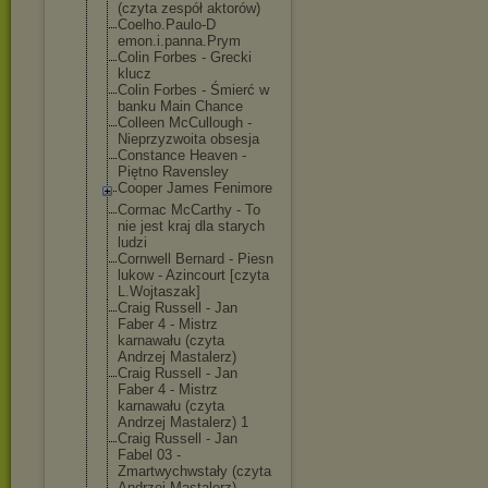
(czyta zespół aktorów)
Coelho.Paulo-D
emon.i.panna.P
rym
Colin Forbes - Grecki
klucz
Colin Forbes - Śmierć w
banku Main Chance
Colleen McCullough -
Nieprzyzwoita obsesja
Constance Heaven -
Piętno Ravensley
Cooper James Fenimore
Cormac McCarthy - To
nie jest kraj dla starych
ludzi
Cornwell Bernard - Piesn
lukow - Azincourt [czyta
L.Wojtaszak]
Craig Russell - Jan
Faber 4 - Mistrz
karnawału (czyta
Andrzej Mastalerz)
Craig Russell - Jan
Faber 4 - Mistrz
karnawału (czyta
Andrzej Mastalerz) 1
Craig Russell - Jan
Fabel 03 -
Zmartwychwstał
y (czyta
Andrzej Mastalerz)