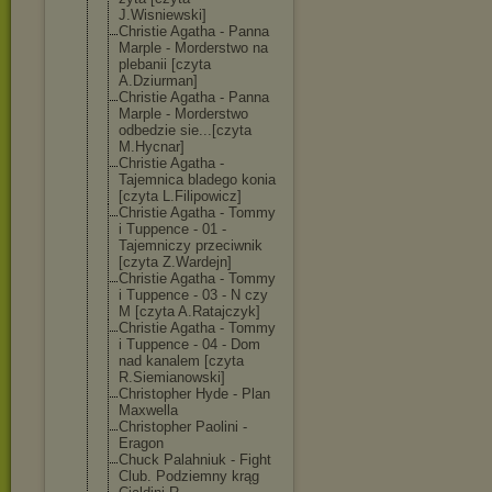
J.Wisniewski]
Christie Agatha - Panna
Marple - Morderstwo na
plebanii [czyta
A.Dziurman]
Christie Agatha - Panna
Marple - Morderstwo
odbedzie sie...[czyta
M.Hycnar]
Christie Agatha -
Tajemnica bladego konia
[czyta L.Filipowicz]
Christie Agatha - Tommy
i Tuppence - 01 -
Tajemniczy przeciwnik
[czyta Z.Wardejn]
Christie Agatha - Tommy
i Tuppence - 03 - N czy
M [czyta A.Ratajczyk]
Christie Agatha - Tommy
i Tuppence - 04 - Dom
nad kanalem [czyta
R.Siemianowski
]
Christopher Hyde - Plan
Maxwella
Christopher Paolini -
Eragon
Chuck Palahniuk - Fight
Club. Podziemny krąg