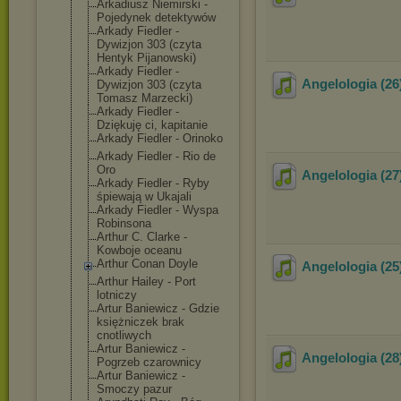
Arkadiusz Niemirski -
Pojedynek detektywów
Arkady Fiedler -
Dywizjon 303 (czyta
Hentyk Pijanowski)
Arkady Fiedler -
Angelologia (26
Dywizjon 303 (czyta
Tomasz Marzecki)
Arkady Fiedler -
Dziękuję ci, kapitanie
Arkady Fiedler - Orinoko
Arkady Fiedler - Rio de
Oro
Angelologia (27
Arkady Fiedler - Ryby
śpiewają w Ukajali
Arkady Fiedler - Wyspa
Robinsona
Arthur C. Clarke -
Kowboje oceanu
Arthur Conan Doyle
Angelologia (25
Arthur Hailey - Port
lotniczy
Artur Baniewicz - Gdzie
księżniczek brak
cnotliwych
Artur Baniewicz -
Angelologia (28
Pogrzeb czarownicy
Artur Baniewicz -
Smoczy pazur