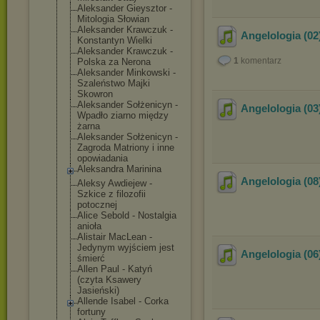
Aleksander Gieysztor -
Mitologia Słowian
Aleksander Krawczuk -
Angelologia (02)
Konstantyn Wielki
Aleksander Krawczuk -
1
komentarz
Polska za Nerona
Aleksander Minkowski -
Szaleństwo Majki
Skowron
Aleksander Sołżenicyn -
Angelologia (03
Wpadło ziarno między
żarna
Aleksander Sołżenicyn -
Zagroda Matriony i inne
opowiadania
Aleksandra Marinina
Angelologia (08
Aleksy Awdiejew -
Szkice z filozofii
potocznej
Alice Sebold - Nostalgia
anioła
Alistair MacLean -
Jedynym wyjściem jest
Angelologia (06
śmierć
Allen Paul - Katyń
(czyta Ksawery
Jasieński)
Allende Isabel - Corka
fortuny