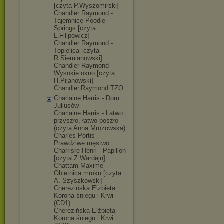
[czyta P.Wyszomirski]
Chandler Raymond -
Tajemnice Poodle-
Springs [czyta
L.Filipowicz]
Chandler Raymond -
Topielica [czyta
R.Siemianowski
]
Chandler Raymond -
Wysokie okno [czyta
H.Pijanowski]
Chandler.Raymo
nd TZO
Charlaine Harris - Dom
Juliusów
Charlaine Harris - Łatwo
przyszło, łatwo poszło
(czyta Anna Mrozowska)
Charles Portis -
Prawdziwe męstwo
Charrisre Henri - Papillon
[czyta Z.Wardejn]
Chattam Maxime -
Obietnica mroku [czyta
A. Szyszkowski]
Cherezińska Elżbieta
Korona śniegu i Krwi
(CD1)
Cherezińska Elżbieta
Korona śniegu i Krwi