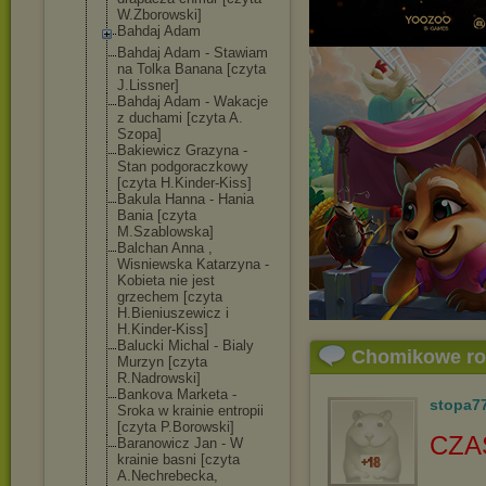
W.Zborowski]
Bahdaj Adam
Bahdaj Adam - Stawiam
na Tolka Banana [czyta
J.Lissner]
Bahdaj Adam - Wakacje
z duchami [czyta A.
Szopa]
Bakiewicz Grazyna -
Stan podgoraczkowy
[czyta H.Kinder-Kiss]
Bakula Hanna - Hania
Bania [czyta
M.Szablowska]
Balchan Anna ,
Wisniewska Katarzyna -
Kobieta nie jest
grzechem [czyta
H.Bieniuszewic
z i
H.Kinder-Kiss]
Balucki Michal - Bialy
Chomikowe r
Murzyn [czyta
R.Nadrowski]
Bankova Marketa -
stopa7
Sroka w krainie entropii
[czyta P.Borowski]
CZA
Baranowicz Jan - W
krainie basni [czyta
A.Nechrebecka,