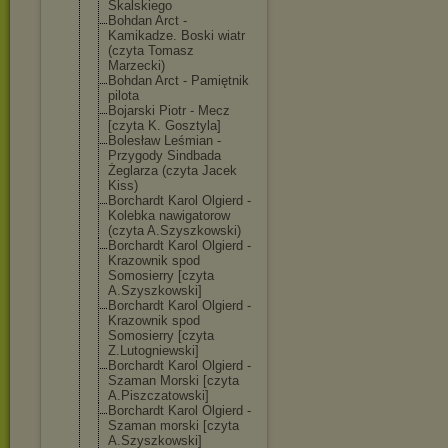
Skalskiego
Bohdan Arct -
Kamikadze. Boski wiatr
(czyta Tomasz
Marzecki)
Bohdan Arct - Pamiętnik
pilota
Bojarski Piotr - Mecz
[czyta K. Gosztyla]
Bolesław Leśmian -
Przygody Sindbada
Żeglarza (czyta Jacek
Kiss)
Borchardt Karol Olgierd -
Kolebka nawigatorow
(czyta A.Szyszkowski)
Borchardt Karol Olgierd -
Krazownik spod
Somosierry [czyta
A.Szyszkowski]
Borchardt Karol Olgierd -
Krazownik spod
Somosierry [czyta
Z.Lutogniewski
]
Borchardt Karol Olgierd -
Szaman Morski [czyta
A.Piszczatowsk
i]
Borchardt Karol Olgierd -
Szaman morski [czyta
A.Szyszkowski]