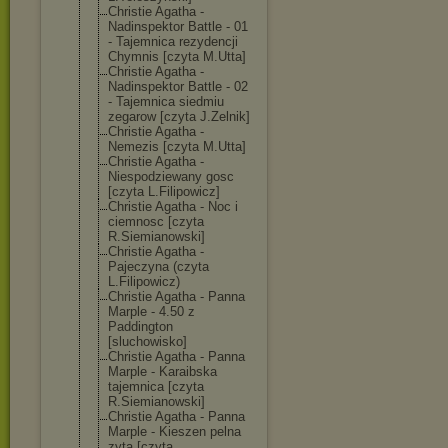
Christie Agatha -
Nadinspektor Battle - 01
- Tajemnica rezydencji
Chymnis [czyta M.Utta]
Christie Agatha -
Nadinspektor Battle - 02
- Tajemnica siedmiu
zegarow [czyta J.Zelnik]
Christie Agatha -
Nemezis [czyta M.Utta]
Christie Agatha -
Niespodziewany gosc
[czyta L.Filipowicz]
Christie Agatha - Noc i
ciemnosc [czyta
R.Siemianowski
]
Christie Agatha -
Pajeczyna (czyta
L.Filipowicz)
Christie Agatha - Panna
Marple - 4.50 z
Paddington
[sluchowisko]
Christie Agatha - Panna
Marple - Karaibska
tajemnica [czyta
R.Siemianowski
]
Christie Agatha - Panna
Marple - Kieszen pelna
zyta [czyta