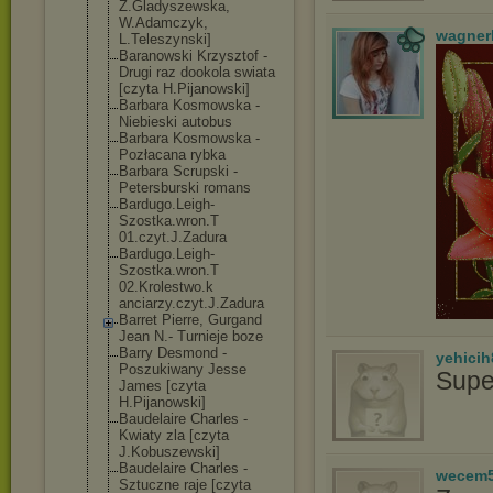
Z.Gladyszewska
,
W.Adamczyk,
wagner
L.Teleszynski]
Baranowski Krzysztof -
Drugi raz dookola swiata
[czyta H.Pijanowski]
Barbara Kosmowska -
Niebieski autobus
Barbara Kosmowska -
Pozłacana rybka
Barbara Scrupski -
Petersburski romans
Bardugo.Leigh-
Szostka.wron.T
01.czyt.J.Zadu
ra
Bardugo.Leigh-
Szostka.wron.T
02.Krolestwo.k
anciarzy.czyt.
J.Zadura
Barret Pierre, Gurgand
Jean N.- Turnieje boze
Barry Desmond -
yehicih
Poszukiwany Jesse
Supe
James [czyta
H.Pijanowski]
Baudelaire Charles -
Kwiaty zla [czyta
J.Kobuszewski]
Baudelaire Charles -
wecem
Sztuczne raje [czyta