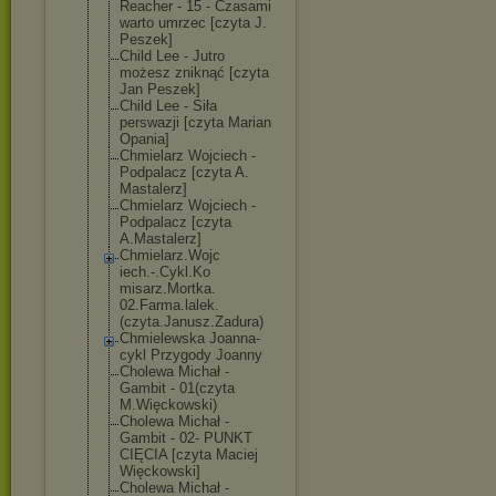
Reacher - 15 - Czasami
warto umrzec [czyta J.
Peszek]
Child Lee - Jutro
możesz zniknąć [czyta
Jan Peszek]
Child Lee - Siła
perswazji [czyta Marian
Opania]
Chmielarz Wojciech -
Podpalacz [czyta A.
Mastalerz]
Chmielarz Wojciech -
Podpalacz [czyta
A.Mastalerz]
Chmielarz.Wojc
iech.-.Cykl.Ko
misarz.Mortka.
02.Farma.lalek
.
(czyta.Janusz
.Zadura)
Chmielewska Joanna-
cykl Przygody Joanny
Cholewa Michał -
Gambit - 01(czyta
M.Więckowski)
Cholewa Michał -
Gambit - 02- PUNKT
CIĘCIA [czyta Maciej
Więckowski]
Cholewa Michał -