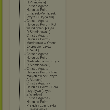
H.Pijanowski]
Christie Agatha -
Hercules Poirot -
Entliczek-Pent
liczek
[czyta H.Drygalski]
Christie Agatha -
Hercules Poirot - Kot
wsrod golebi [czyta
R.Siemianowski
]
Christie Agatha -
Hercules Poirot -
Morderstwo w Orient
Expressie [czyta
J.Zelnik]
Christie Agatha -
Hercules Poirot -
Niedziela na wsi [czyta
R.Siemianowski
]
Christie Agatha -
Hercules Poirot - Piec
malych swinek [czyta
A.Albrecht]
Christie Agatha -
Hercules Poirot - Pora
przyplywu [czyta
Z.Wardejn]
Christie Agatha -
Hercules Poirot -
Przyjdz i zgin [czyta
L.Teleszynski]