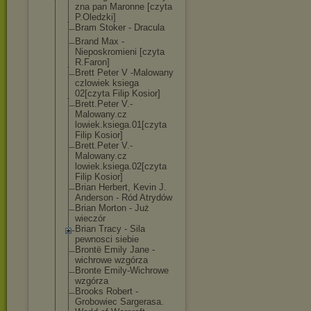
zna pan Maronne [czyta
P.Oledzki]
Bram Stoker - Dracula
Brand Max -
Nieposkromieni [czyta
R.Faron]
Brett Peter V -Malowany
czlowiek ksiega
02[czyta Filip Kosior]
Brett.Peter V.-
Malowany.cz
lowiek.ksiega.
01[czyta
Filip Kosior]
Brett.Peter V.-
Malowany.cz
lowiek.ksiega.
02[czyta
Filip Kosior]
Brian Herbert, Kevin J.
Anderson - Ród Atrydów
Brian Morton - Już
wieczór
Brian Tracy - Sila
pewnosci siebie
Brontë Emily Jane -
wichrowe wzgórza
Bronte Emily-Wichrowe
wzgórza
Brooks Robert -
Grobowiec Sargerasa.