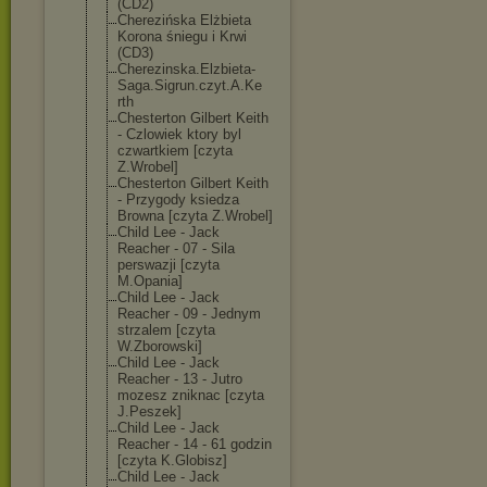
(CD2)
Cherezińska Elżbieta
Korona śniegu i Krwi
(CD3)
Cherezinska.El
zbieta-
Saga.Si
grun.czyt.A.Ke
rth
Chesterton Gilbert Keith
- Czlowiek ktory byl
czwartkiem [czyta
Z.Wrobel]
Chesterton Gilbert Keith
- Przygody ksiedza
Browna [czyta Z.Wrobel]
Child Lee - Jack
Reacher - 07 - Sila
perswazji [czyta
M.Opania]
Child Lee - Jack
Reacher - 09 - Jednym
strzalem [czyta
W.Zborowski]
Child Lee - Jack
Reacher - 13 - Jutro
mozesz zniknac [czyta
J.Peszek]
Child Lee - Jack
Reacher - 14 - 61 godzin
[czyta K.Globisz]
Child Lee - Jack