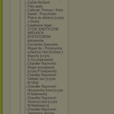
Castle.Richard
-
Fala.upalu
Cathcart Thomas i Klein
Daniel - Przychodzi
Platon do doktora [czyta
J.Stuhr]
Cawthorne Nigel -
ŻYCIE EROTYCZNE
WIELKICH
DYKTATORÓW
dyktatorów
Cervantes Saavedra
Miguel de - Przemyslny
szlachcic Don Kichote z
Manchy [czyta
A.Szczepkowski
]
Chandler Raymond -
Dlugie pozegnanie
[czyta P.Gasparski]
Chandler Raymond -
Gleboki sen [czyta
M.Utta]
Chandler Raymond -
Hiszpanska krew [czyta
R.Nadrowski]
Chandler Raymond -
Siostrzyczka [czyta
M.Markiewicz]
Chandler Raymond -
Tajemnica Jeziora