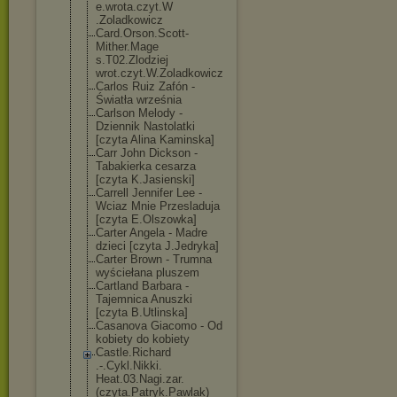
e.wrota.czyt.W
.Zoladkowicz
Card.Orson.Sco
tt-
Mither.Mage
s.T02.Zlodziej
wrot.czyt.W.Zo
ladkowicz
Carlos Ruiz Zafón -
Światła września
Carlson Melody -
Dziennik Nastolatki
[czyta Alina Kaminska]
Carr John Dickson -
Tabakierka cesarza
[czyta K.Jasienski]
Carrell Jennifer Lee -
Wciaz Mnie Przesladuja
[czyta E.Olszowka]
Carter Angela - Madre
dzieci [czyta J.Jedryka]
Carter Brown - Trumna
wyściełana pluszem
Cartland Barbara -
Tajemnica Anuszki
[czyta B.Utlinska]
Casanova Giacomo - Od
kobiety do kobiety
Castle.Richard
.-.Cykl.Nikki.
Heat.03.Nagi.z
ar.
(czyta.Patr
yk.Pawlak)