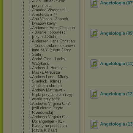
Alvin Toffler - Szok
Angelologia (07
przyszłości
Amadeo Visconsini -
Amsterdam 77
Ana Veloso - Zapach
kwiatów kawy
Andersen Hans Christian
- Basnie i opowiesci
Angelologia (09)
[czyta J.Stuhr]
Andersen Hans Christian
- Córka króla moczarów i
inne bajki (czyta Jerzy
Stuhr)
André Gide - Lochy
Angelologia (11
Watykanu
Andrew J. Hartley -
Maska Atreusza
Andrew Lane - Młody
Sherlock Holmes.
Zabójcza chmura
Andrew Matthews -
Angelologia (12
Bądź przyjacielem i żyj
wśród przyjaciół
Andrews Virginia C - A
jeśli ciernie [czyta
P.Sadowski]
Andrews Virginia C -
Dollanganger - 01 -
Angelologia (13
Kwiaty na poddaszu
[czyta K.Baar]