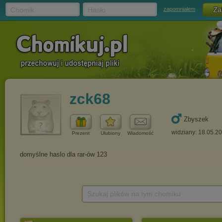
Chomik
Hasło
zapomniałem
zck68
Zbyszek
widziany: 18.05.2
Prezent
Ulubiony
Wiadomość
Szukaj plików na tym chomiku