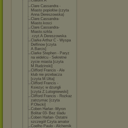
Cialdini.R
Clare Cassandra -
Miasto popiołów (czyta
Anna Dereszowska)
Clare.Cassandr
a-
Miasto.kosci
Clare.Cassandr
a-
Miasto.szkla
.czyt.A.Deresz
owska
Clarke Arthur C - Wyspa
Delfinow [czyta
A.Barcis]
Clarke Stephen - Paryz
na widelcu - Sekretne
zycie miasta [czyta
M.Rudzinski]
Clifford Francis - Ale
klub nie przebacza
[czyta M.Utta]
Clifford Francis -
Ksiezyc w dzungli
[czyta Z.Lutogniewski
]
Clifford Francis - Rozkaz
zatrzymac [czyta
P.Olecki]
Coben Harlan -Myron
Bolitar 03- Bez śladu
Coben Harlan- Ostatni
szczegół Czyta amator
Coelho Paulo - Alchemik