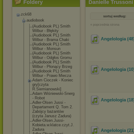
Foldery
Danielle Trussoni
zck68
sortuj według:
audiobook
« poprzednia strona
(Audiobook PL) Smith
Wilbur - Błękity
(Audiobook PL) Smith
Angelologia (48
Wilbur - Brama Chaki
(Audiobook PL) Smith
Wilbur - Monsun
(Audiobook PL) Smith
Wilbur - Odgłos Gromu
(Audiobook PL) Smith
Wilbur - Płonący Brzeg
Angelologia (10)
(Audiobook PL) Smith
Wilbur - Prawo Miecza
Adam Cioczek - Koniec
gry[czyta
R.Siemianowski
]
Adam Wiśniewski-Sne
rg
- Robot
Angelologia (18
Adler-Olsen Jussi -
Departament Q. Tom 2.
Zabójcy bażantów
(czyta Janusz Zadura)
Adler-Olsen.Ju
ssi-
Kobieta.w.
klatce.czyt.J.
Zadura
Angelologia (21
Adler-Olsen.Ju
ssi-