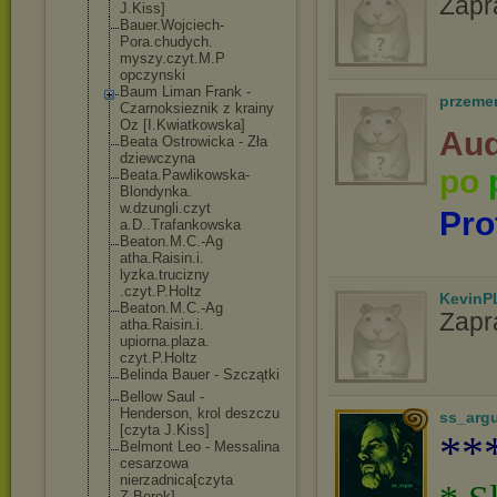
Zapr
J.Kiss]
Bauer.Wojciech
-
Pora.chudych.
myszy.czyt.M.P
opczynski
Baum Liman Frank -
przeme
Czarnoksieznik z krainy
Oz [I.Kwiatkowska
]
Aud
Beata Ostrowicka - Zła
dziewczyna
po
Beata.Pawlikow
ska-
Blondynka.
w.dzungli.czyt
Pro
a.D..Trafankow
ska
Beaton.M.C.-Ag
atha.Raisin.i.
lyzka.trucizny
.czyt.P.Holtz
KevinP
Beaton.M.C.-Ag
Zapr
atha.Raisin.i.
upiorna.plaza.
czyt.P.Holtz
Belinda Bauer - Szczątki
Bellow Saul -
Henderson, krol deszczu
ss_arg
[czyta J.Kiss]
**
Belmont Leo - Messalina
cesarzowa
nierzadnica[cz
yta
Z.Borek]