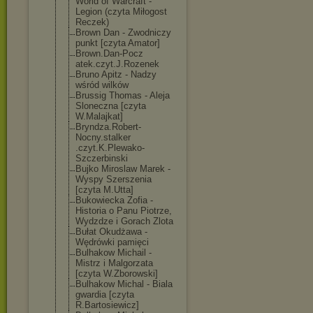
World of Warcraft -
Legion (czyta Miłogost
Reczek)
Brown Dan - Zwodniczy
punkt [czyta Amator]
Brown.Dan-Pocz
atek.czyt.J.Ro
zenek
Bruno Apitz - Nadzy
wśród wilków
Brussig Thomas - Aleja
Sloneczna [czyta
W.Malajkat]
Bryndza.Robert
-
Nocny.stalker
.czyt.K.Plewak
o-
Szczerbinski
Bujko Miroslaw Marek -
Wyspy Szerszenia
[czyta M.Utta]
Bukowiecka Zofia -
Historia o Panu Piotrze,
Wydzdze i Gorach Zlota
Bułat Okudżawa -
Wędrówki pamięci
Bulhakow Michail -
Mistrz i Malgorzata
[czyta W.Zborowski]
Bulhakow Michal - Biala
gwardia [czyta
R.Bartosiewicz
]