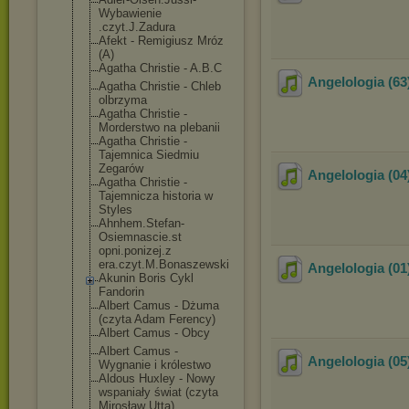
Wybawienie
.czyt.J.Zadura
Afekt - Remigiusz Mróz
(A)
Agatha Christie - A.B.C
Angelologia (6
Agatha Christie - Chleb
olbrzyma
Agatha Christie -
Morderstwo na plebanii
Agatha Christie -
Tajemnica Siedmiu
Zegarów
Angelologia (04
Agatha Christie -
Tajemnicza historia w
Styles
Ahnhem.Stefan-
Osiemnascie.st
opni.ponizej.z
era.czyt.M.Bon
aszewski
Angelologia (0
Akunin Boris Cykl
Fandorin
Albert Camus - Dżuma
(czyta Adam Ferency)
Albert Camus - Obcy
Albert Camus -
Angelologia (05
Wygnanie i królestwo
Aldous Huxley - Nowy
wspaniały świat (czyta
Mirosław Utta)