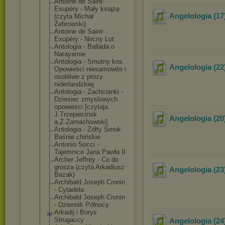
Antoine de Saint-
Exupéry - Mały książę
Angelologia (17)
(czyta Michał
Żebrowski)
Antoine de Saint-
Exupéry - Nocny Lot
Antologia - Ballada o
Narayamie
Antologia - Smutny kos.
Angelologia (22
Opowieści niesamowite i
osobliwe z prozy
niderlandzkiej
Antologia - Zachcianki -
Dziesiec zmyslowych
opowiesci [czytaja
J.Trzepiecinsk
Angelologia (20)
a,Z.Zamachowsk
i]
Antologia - Żółty Smok.
Baśnie chińskie
Antonio Socci -
Tajemnice Jana Pawła II
Archer Jeffrey - Co do
grosza (czyta Arkadiusz
Angelologia (23
Bazak)
Archibald Joseph Cronin
- Cytadela
Archibald Joseph Cronin
- Dziennik Północy
Arkadij i Borys
Strugaccy
Angelologia (24