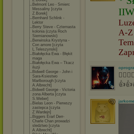
* S
Belmont Leo - Smierc
IIW
Messaliny [czyta
Z.Borek]
Bernhard Schlink -
Luz
Lektor
Berry Steve - Czternasta
A-Z
kolonia (czyta Roch
Siemianowski)
Tem
Berwinska Krystyna -
Con amore [czyta
L.Teleszynski]
Zap
Białołęcka Ewa - Błękit
maga
Białołęcka Ewa – Tkacz
iluzji
oprogr
Bidwell George - John i
👍🏻
Sara-Ksiestwo
Marlborough [czyta
👍👍
A.Albrecht]
Bidwell George - Victoria
zona Alberta [czyta
S.Weber]
jarkom
Bielas Leon - Pierwszy
zastepca [czyta
Z.Wardejn]
Biggers Erarl Derr-
Charle Chan prowadzi
sledztwo [czyta
A.Albrecht]