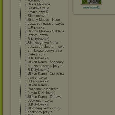
A.Albrecht]
Bilski.Max-Wie
maryspol1
lka.draka.w.Lo
ndynie.czyt.R.
Siemianowski
Binchy Maeve - Noce
deszczu i gwiazd [czyta
E.Kijowska]
Binchy Maeve - Szklane
jezioro [czyta
B.Kutylowska]
Blaszczyszyn Maria -
Jedzta co chceta - nowe
smakowite pomysly na
diete [czyta
B.Kutylowska]
Blixen Karen - Anegdoty
o przeznaczeniu [czyta
B.Kutylowska]
Blixen Karen - Cienie na
trawie [czyta
H.Labonarska]
Blixen Karen -
Pozegnanie z Afryka
[czyta K.Nolbrzak]
Blixen Karen - Zimowe
opowiesci [czyta
B.Kutylowska]
Blomberg Rolf - Zloto i
anakondy [czyta