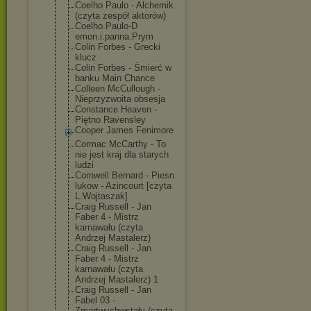
Coelho Paulo - Alchemik
(czyta zespół aktorów)
Coelho.Paulo-D
emon.i.panna.P
rym
Colin Forbes - Grecki
klucz
Colin Forbes - Śmierć w
banku Main Chance
Colleen McCullough -
Nieprzyzwoita obsesja
Constance Heaven -
Piętno Ravensley
Cooper James Fenimore
Cormac McCarthy - To
nie jest kraj dla starych
ludzi
Cornwell Bernard - Piesn
lukow - Azincourt [czyta
L.Wojtaszak]
Craig Russell - Jan
Faber 4 - Mistrz
karnawału (czyta
Andrzej Mastalerz)
Craig Russell - Jan
Faber 4 - Mistrz
karnawału (czyta
Andrzej Mastalerz) 1
Craig Russell - Jan
Fabel 03 -
Zmartwychwstał
y (czyta