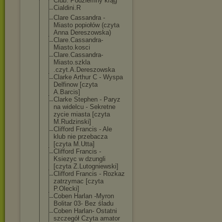
Club. Podziemny krąg
Cialdini.R
Clare Cassandra -
Miasto popiołów (czyta
Anna Dereszowska)
Clare.Cassandr
a-
Miasto.kosci
Clare.Cassandr
a-
Miasto.szkla
.czyt.A.Deresz
owska
Clarke Arthur C - Wyspa
Delfinow [czyta
A.Barcis]
Clarke Stephen - Paryz
na widelcu - Sekretne
zycie miasta [czyta
M.Rudzinski]
Clifford Francis - Ale
klub nie przebacza
[czyta M.Utta]
Clifford Francis -
Ksiezyc w dzungli
[czyta Z.Lutogniewski
]
Clifford Francis - Rozkaz
zatrzymac [czyta
P.Olecki]
Coben Harlan -Myron
Bolitar 03- Bez śladu
Coben Harlan- Ostatni
szczegół Czyta amator