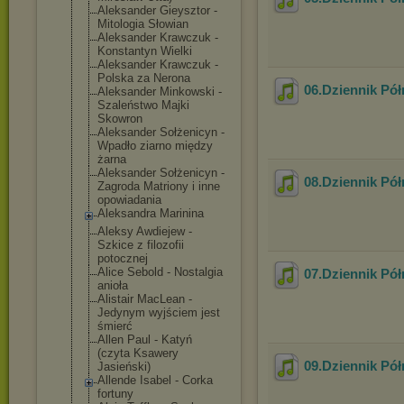
Aleksander Gieysztor -
Mitologia Słowian
Aleksander Krawczuk -
Konstantyn Wielki
Aleksander Krawczuk -
Polska za Nerona
06.Dziennik Pó
Aleksander Minkowski -
Szaleństwo Majki
Skowron
Aleksander Sołżenicyn -
Wpadło ziarno między
żarna
Aleksander Sołżenicyn -
08.Dziennik Pó
Zagroda Matriony i inne
opowiadania
Aleksandra Marinina
Aleksy Awdiejew -
Szkice z filozofii
potocznej
Alice Sebold - Nostalgia
07.Dziennik Pó
anioła
Alistair MacLean -
Jedynym wyjściem jest
śmierć
Allen Paul - Katyń
(czyta Ksawery
09.Dziennik Pó
Jasieński)
Allende Isabel - Corka
fortuny