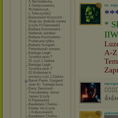
A.Nechrebecka,
ss_arg
Z.Gladyszewska
,
W.Adamczyk,
**
L.Teleszynski]
Baranowski Krzysztof -
Drugi raz dookola swiata
* S
[czyta H.Pijanowski]
Barbara Kosmowska -
IIW
Niebieski autobus
Barbara Kosmowska -
Pozłacana rybka
Luz
Barbara Scrupski -
Petersburski romans
A-Z
Bardugo.Leigh-
Szostka.wron.T
Tem
01.czyt.J.Zadu
ra
Bardugo.Leigh-
Zap
Szostka.wron.T
02.Krolestwo.k
anciarzy.czyt.
J.Zadura
Barret Pierre, Gurgand
oprogr
Jean N.- Turnieje boze
Barry Desmond -
👍🏻
Poszukiwany Jesse
James [czyta
👍👍
H.Pijanowski]
Baudelaire Charles -
Kwiaty zla [czyta
J.Kobuszewski]
jarkom
Baudelaire Charles -