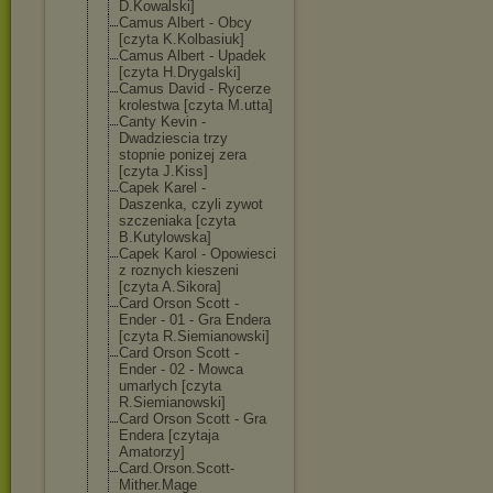
D.Kowalski]
Camus Albert - Obcy
[czyta K.Kolbasiuk]
Camus Albert - Upadek
[czyta H.Drygalski]
Camus David - Rycerze
krolestwa [czyta M.utta]
Canty Kevin -
Dwadziescia trzy
stopnie ponizej zera
[czyta J.Kiss]
Capek Karel -
Daszenka, czyli zywot
szczeniaka [czyta
B.Kutylowska]
Capek Karol - Opowiesci
z roznych kieszeni
[czyta A.Sikora]
Card Orson Scott -
Ender - 01 - Gra Endera
[czyta R.Siemianowski
]
Card Orson Scott -
Ender - 02 - Mowca
umarlych [czyta
R.Siemianowski
]
Card Orson Scott - Gra
Endera [czytaja
Amatorzy]
Card.Orson.Sco
tt-
Mither.Mage