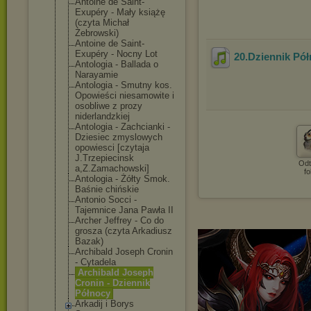
Antoine de Saint-
Exupéry - Mały książę
(czyta Michał
Żebrowski)
Antoine de Saint-
Exupéry - Nocny Lot
20.Dziennik Pó
Antologia - Ballada o
Narayamie
Antologia - Smutny kos.
Opowieści niesamowite i
osobliwe z prozy
niderlandzkiej
Antologia - Zachcianki -
Dziesiec zmyslowych
opowiesci [czytaja
J.Trzepiecinsk
Odt
a,Z.Zamachowsk
i]
fo
Antologia - Żółty Smok.
Baśnie chińskie
Antonio Socci -
Tajemnice Jana Pawła II
Archer Jeffrey - Co do
grosza (czyta Arkadiusz
Bazak)
Archibald Joseph Cronin
- Cytadela
Archibald Joseph
Cronin - Dziennik
Północy
Arkadij i Borys