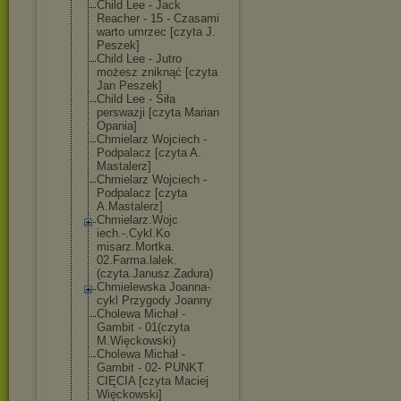
Child Lee - Jack
Reacher - 15 - Czasami
warto umrzec [czyta J.
Peszek]
Child Lee - Jutro
możesz zniknąć [czyta
Jan Peszek]
Child Lee - Siła
perswazji [czyta Marian
Opania]
Chmielarz Wojciech -
Podpalacz [czyta A.
Mastalerz]
Chmielarz Wojciech -
Podpalacz [czyta
A.Mastalerz]
Chmielarz.Wojc
iech.-.Cykl.Ko
misarz.Mortka.
02.Farma.lalek
.
(czyta.Janusz
.Zadura)
Chmielewska Joanna-
cykl Przygody Joanny
Cholewa Michał -
Gambit - 01(czyta
M.Więckowski)
Cholewa Michał -
Gambit - 02- PUNKT
CIĘCIA [czyta Maciej
Więckowski]