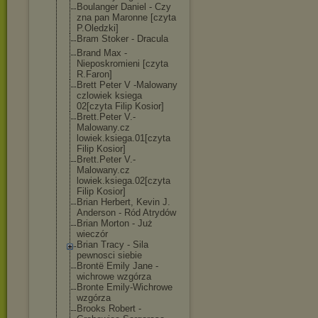
Boulanger Daniel - Czy
zna pan Maronne [czyta
P.Oledzki]
Bram Stoker - Dracula
Brand Max -
Nieposkromieni [czyta
R.Faron]
Brett Peter V -Malowany
czlowiek ksiega
02[czyta Filip Kosior]
Brett.Peter V.-
Malowany.cz
lowiek.ksiega.
01[czyta
Filip Kosior]
Brett.Peter V.-
Malowany.cz
lowiek.ksiega.
02[czyta
Filip Kosior]
Brian Herbert, Kevin J.
Anderson - Ród Atrydów
Brian Morton - Już
wieczór
Brian Tracy - Sila
pewnosci siebie
Brontë Emily Jane -
wichrowe wzgórza
Bronte Emily-Wichrowe
wzgórza
Brooks Robert -