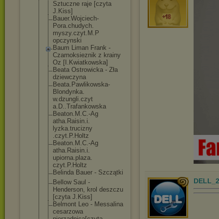
Sztuczne raje [czyta
J.Kiss]
Bauer.Wojciech
-
Pora.chudych.
myszy.czyt.M.P
opczynski
Baum Liman Frank -
Czarnoksieznik z krainy
Oz [I.Kwiatkowska
]
Beata Ostrowicka - Zła
dziewczyna
Beata.Pawlikow
ska-
Blondynka.
w.dzungli.czyt
a.D..Trafankow
ska
Beaton.M.C.-Ag
atha.Raisin.i.
lyzka.trucizny
.czyt.P.Holtz
Beaton.M.C.-Ag
atha.Raisin.i.
upiorna.plaza.
czyt.P.Holtz
Belinda Bauer - Szczątki
DELL_2
Bellow Saul -
Henderson, krol deszczu
[czyta J.Kiss]
Belmont Leo - Messalina
cesarzowa
nierzadnica[cz
yta