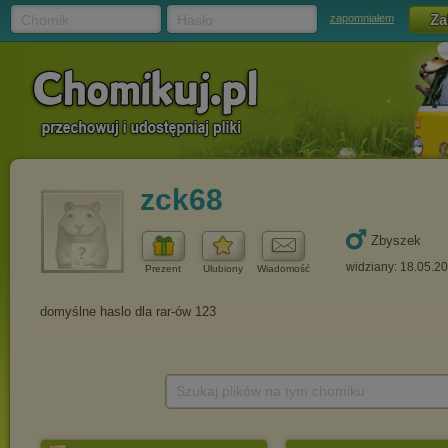
Chomik
Hasło
zapomniałem
zck68
Zbyszek
widziany: 18.05.2
Prezent
Ulubiony
Wiadomość
Szukaj plików na tym chomiku