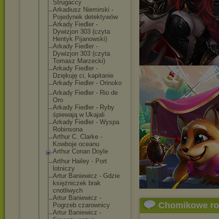
Strugaccy
Arkadiusz Niemirski -
Pojedynek detektywów
Arkady Fiedler -
Dywizjon 303 (czyta
Hentyk Pijanowski)
Arkady Fiedler -
Dywizjon 303 (czyta
Tomasz Marzecki)
Arkady Fiedler -
Dziękuję ci, kapitanie
Arkady Fiedler - Orinoko
Arkady Fiedler - Rio de
Oro
Arkady Fiedler - Ryby
śpiewają w Ukajali
Arkady Fiedler - Wyspa
Robinsona
Arthur C. Clarke -
Kowboje oceanu
Arthur Conan Doyle
Arthur Hailey - Port
lotniczy
Artur Baniewicz - Gdzie
księżniczek brak
cnotliwych
Artur Baniewicz -
Chomikowe r
Pogrzeb czarownicy
Artur Baniewicz -