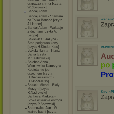
drapacza chmur [czyta
W.Zborowski]
Bahdaj Adam
Bahdaj Adam - Stawiam
wecem
na Tolka Banana [czyta
Zapr
J.Lissner]
Bahdaj Adam - Wakacje
z duchami [czyta A.
Szopa]
Bakiewicz Grazyna -
Stan podgoraczkowy
przeme
[czyta H.Kinder-Kiss]
Bakula Hanna - Hania
Aud
Bania [czyta
M.Szablowska]
Balchan Anna ,
po
Wisniewska Katarzyna -
Kobieta nie jest
Pro
grzechem [czyta
H.Bieniuszewic
z i
H.Kinder-Kiss]
Balucki Michal - Bialy
Murzyn [czyta
KevinP
R.Nadrowski]
Zapr
Bankova Marketa -
Sroka w krainie entropii
[czyta P.Borowski]
Baranowicz Jan - W
krainie basni [czyta