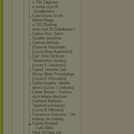
s.T01.Zaginion
e.wrota.czyt.W
.Zoladkowicz
Card.Orson.Sco
tt-
Mither.Mage
s.T02.Zlodziej
wrot.czyt.W.Zo
ladkowicz
Carlos Ruiz Zafón -
Światła września
Carlson Melody -
Dziennik Nastolatki
[czyta Alina Kaminska]
Carr John Dickson -
Tabakierka cesarza
[czyta K.Jasienski]
Carrell Jennifer Lee -
Wciaz Mnie Przesladuja
[czyta E.Olszowka]
Carter Angela - Madre
dzieci [czyta J.Jedryka]
Carter Brown - Trumna
wyściełana pluszem
Cartland Barbara -
Tajemnica Anuszki
[czyta B.Utlinska]
Casanova Giacomo - Od
kobiety do kobiety
Castle.Richard
.-.Cykl.Nikki.
Heat.03.Nagi.z
ar.