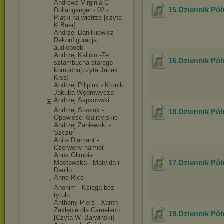
Andrews Virginia C -
15.Dziennik Pó
Dollanganger - 02 -
Platki na wietrze [czyta
K.Baar]
Andrzej Danilkiewicz
Rekonfiguracja
audiobook
Andrzej Kalinin -Ze
16.Dziennik Pó
sztambucha starego
komucha[czyta Jacek
Kiss]
Andrzej Pilipiuk - Kroniki
Jakuba Wędrowycza
Andrzej Sapkowski
Andrzej Stasiuk -
18.Dziennik Pó
Opowieści Galicyjskie
Andrzej Zaniewski -
Szczur
Anita Diamant -
Czerwony namiot
Anna Olimpia
17.Dziennik Pó
Mostowska - Matylda i
Daniło
Anne Rice
Anonim - Księga bez
tytułu
Anthony Piers - Xanth -
Zaklęcie dla Cameleon
19.Dziennik Pó
[Czyta W. Barwiński]