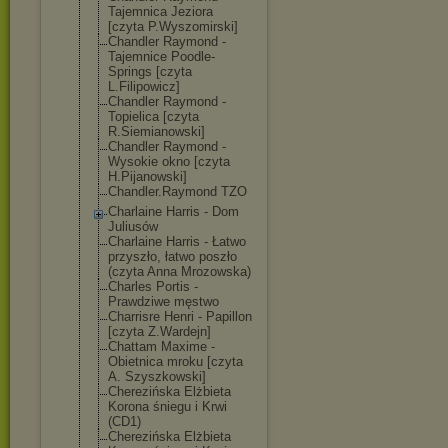
Tajemnica Jeziora
[czyta P.Wyszomirski]
Chandler Raymond -
Tajemnice Poodle-
Springs [czyta
L.Filipowicz]
Chandler Raymond -
Topielica [czyta
R.Siemianowski
]
Chandler Raymond -
Wysokie okno [czyta
H.Pijanowski]
Chandler.Raymo
nd TZO
Charlaine Harris - Dom
Juliusów
Charlaine Harris - Łatwo
przyszło, łatwo poszło
(czyta Anna Mrozowska)
Charles Portis -
Prawdziwe męstwo
Charrisre Henri - Papillon
[czyta Z.Wardejn]
Chattam Maxime -
Obietnica mroku [czyta
A. Szyszkowski]
Cherezińska Elżbieta
Korona śniegu i Krwi
(CD1)
Cherezińska Elżbieta