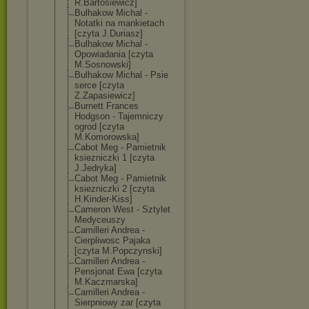
R.Bartosiewicz
]
Bulhakow Michal -
Notatki na mankietach
[czyta J.Duriasz]
Bulhakow Michal -
Opowiadania [czyta
M.Sosnowski]
Bulhakow Michal - Psie
serce [czyta
Z.Zapasiewicz]
Burnett Frances
Hodgson - Tajemniczy
ogrod [czyta
M.Komorowska]
Cabot Meg - Pamietnik
ksiezniczki 1 [czyta
J.Jedryka]
Cabot Meg - Pamietnik
ksiezniczki 2 [czyta
H.Kinder-Kiss]
Cameron West - Sztylet
Medyceuszy
Camilleri Andrea -
Cierpliwosc Pajaka
[czyta M.Popczynski]
Camilleri Andrea -
Pensjonat Ewa [czyta
M.Kaczmarska]
Camilleri Andrea -
Sierpniowy zar [czyta