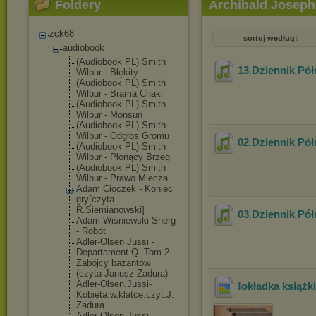
Foldery
Archibald Joseph
zck68
sortuj według:
audiobook
(Audiobook PL) Smith
13.Dziennik Pó
Wilbur - Błękity
(Audiobook PL) Smith
Wilbur - Brama Chaki
(Audiobook PL) Smith
Wilbur - Monsun
(Audiobook PL) Smith
Wilbur - Odgłos Gromu
02.Dziennik Pó
(Audiobook PL) Smith
Wilbur - Płonący Brzeg
(Audiobook PL) Smith
Wilbur - Prawo Miecza
Adam Cioczek - Koniec
gry[czyta
R.Siemianowski
]
03.Dziennik Pó
Adam Wiśniewski-Sne
rg
- Robot
Adler-Olsen Jussi -
Departament Q. Tom 2.
Zabójcy bażantów
(czyta Janusz Zadura)
Adler-Olsen.Ju
ssi-
!okładka książki
Kobieta.w.
klatce.czyt.J.
Zadura
Adler-Olsen.Ju
ssi-