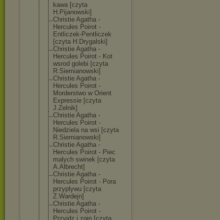
kawa [czyta
H.Pijanowski]
Christie Agatha -
Hercules Poirot -
Entliczek-Pent
liczek
[czyta H.Drygalski]
Christie Agatha -
Hercules Poirot - Kot
wsrod golebi [czyta
R.Siemianowski
]
Christie Agatha -
Hercules Poirot -
Morderstwo w Orient
Expressie [czyta
J.Zelnik]
Christie Agatha -
Hercules Poirot -
Niedziela na wsi [czyta
R.Siemianowski
]
Christie Agatha -
Hercules Poirot - Piec
malych swinek [czyta
A.Albrecht]
Christie Agatha -
Hercules Poirot - Pora
przyplywu [czyta
Z.Wardejn]
Christie Agatha -
Hercules Poirot -
Przyjdz i zgin [czyta