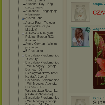
Smoczy pazur
stopa7
Arundhati Roy - Bóg
rzeczy małych
Audiobook - Negocjacje
CZA
w biznesie
Austen Jane
Auster Paul - Trylogia
nowojorska (czyta
wagner
M.Lelek)
AutoMapa 6.16 (1406)
Polska i Europa RC2
(Cracked)
Avery Corman - Wielka
promocja
B.Prus Lalka
Baccalario Pierdomenico
- Century
Baccalario Pierdomenico
- Will Moogley-Agencj
a
Duchow - 01 -
Pieciogwiazdko
wy hotel
[czyta A.Barcis]
Baccalario Pierdomenico
- Will Moogley-Agencj
a
Duchow - 02 -
Wstrzasajaca Rodzinka
[czyta W.Zborowski]
yehicih
Baccalario Pierdomenico
- Will Moogley-Agencj
a
Supe
Duchow - 03 - Duch