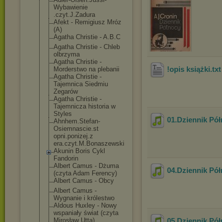
Wybawienie
.czyt.J.Zadura
Afekt - Remigiusz Mróz
(A)
Agatha Christie - A.B.C
Agatha Christie - Chleb
olbrzyma
Agatha Christie -
!opis książki
.tx
Morderstwo na plebanii
Agatha Christie -
Tajemnica Siedmiu
Zegarów
Agatha Christie -
Tajemnicza historia w
Styles
01.Dziennik Pó
Ahnhem.Stefan-
Osiemnascie.st
opni.ponizej.z
era.czyt.M.Bon
aszewski
Akunin Boris Cykl
Fandorin
Albert Camus - Dżuma
04.Dziennik Pó
(czyta Adam Ferency)
Albert Camus - Obcy
Albert Camus -
Wygnanie i królestwo
Aldous Huxley - Nowy
wspaniały świat (czyta
Mirosław Utta)
05.Dziennik Pó