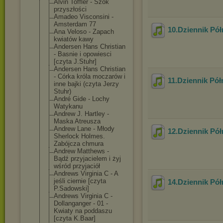
Alvin Toffler - Szok
przyszłości
Amadeo Visconsini -
Amsterdam 77
10.Dziennik Pó
Ana Veloso - Zapach
kwiatów kawy
Andersen Hans Christian
- Basnie i opowiesci
[czyta J.Stuhr]
Andersen Hans Christian
- Córka króla moczarów i
11.Dziennik Pół
inne bajki (czyta Jerzy
Stuhr)
André Gide - Lochy
Watykanu
Andrew J. Hartley -
Maska Atreusza
Andrew Lane - Młody
12.Dziennik Pó
Sherlock Holmes.
Zabójcza chmura
Andrew Matthews -
Bądź przyjacielem i żyj
wśród przyjaciół
Andrews Virginia C - A
jeśli ciernie [czyta
14.Dziennik Pó
P.Sadowski]
Andrews Virginia C -
Dollanganger - 01 -
Kwiaty na poddaszu
[czyta K.Baar]