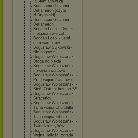
R.Siemianowski
]
Boccaccio Giovanni -
Dekameron [czyta
H.Drygalski]
Boccaccio.Giov
anni-
Dekameron
Bogdan Loebl - Dymek
mesjasz zwierząt
Bogdan Loebl - Letni
dom wampirów
Bogusław Sujkowski -
Nie bogowie
Bogusław Wołoszański -
Droga do piekła
Bogusław Wołoszański -
II wojna światowa
Bogusław Wołoszański -
Po II wojnie światowej
Bogusław Wołoszański -
Sieć. Ostatni bastion SS
Bogusław Wołoszański -
Straceńcy
Bogusław Wołoszański -
Tajna wojna Churchilla
Bogusław Wołoszański -
Tajna wojna Hitlera
Bogusław Wołoszański -
Twierdza szyfrów
Bogusław Wołoszański -
Wojna, miłość, zdrada