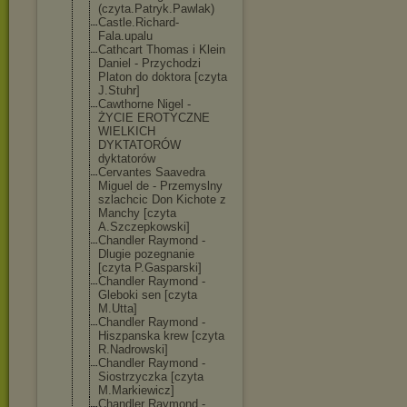
(czyta.Patr
yk.Pawlak)
Castle.Richard
-
Fala.upalu
Cathcart Thomas i Klein
Daniel - Przychodzi
Platon do doktora [czyta
J.Stuhr]
Cawthorne Nigel -
ŻYCIE EROTYCZNE
WIELKICH
DYKTATORÓW
dyktatorów
Cervantes Saavedra
Miguel de - Przemyslny
szlachcic Don Kichote z
Manchy [czyta
A.Szczepkowski
]
Chandler Raymond -
Dlugie pozegnanie
[czyta P.Gasparski]
Chandler Raymond -
Gleboki sen [czyta
M.Utta]
Chandler Raymond -
Hiszpanska krew [czyta
R.Nadrowski]
Chandler Raymond -
Siostrzyczka [czyta
M.Markiewicz]
Chandler Raymond -