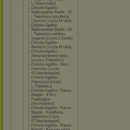
L.Teleszynski]
Christie Agatha -
Nadinspektor Battle - 01
- Tajemnica rezydencji
Chymnis [czyta M.Utta]
Christie Agatha -
Nadinspektor Battle - 02
- Tajemnica siedmiu
zegarow [czyta J.Zelnik]
Christie Agatha -
Nemezis [czyta M.Utta]
Christie Agatha -
Niespodziewany gosc
[czyta L.Filipowicz]
Christie Agatha - Noc i
ciemnosc [czyta
R.Siemianowski
]
Christie Agatha -
Pajeczyna (czyta
L.Filipowicz)
Christie Agatha - Panna
Marple - 4.50 z
Paddington
[sluchowisko]
Christie Agatha - Panna
Marple - Karaibska
tajemnica [czyta
R.Siemianowski
]
Christie Agatha - Panna
Marple - Kieszen pelna