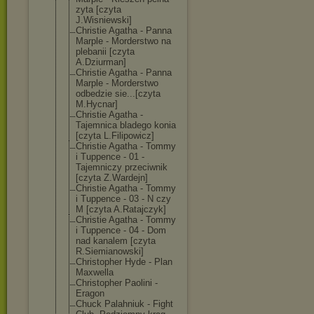
zyta [czyta
J.Wisniewski]
Christie Agatha - Panna
Marple - Morderstwo na
plebanii [czyta
A.Dziurman]
Christie Agatha - Panna
Marple - Morderstwo
odbedzie sie...[czyta
M.Hycnar]
Christie Agatha -
Tajemnica bladego konia
[czyta L.Filipowicz]
Christie Agatha - Tommy
i Tuppence - 01 -
Tajemniczy przeciwnik
[czyta Z.Wardejn]
Christie Agatha - Tommy
i Tuppence - 03 - N czy
M [czyta A.Ratajczyk]
Christie Agatha - Tommy
i Tuppence - 04 - Dom
nad kanalem [czyta
R.Siemianowski
]
Christopher Hyde - Plan
Maxwella
Christopher Paolini -
Eragon
Chuck Palahniuk - Fight