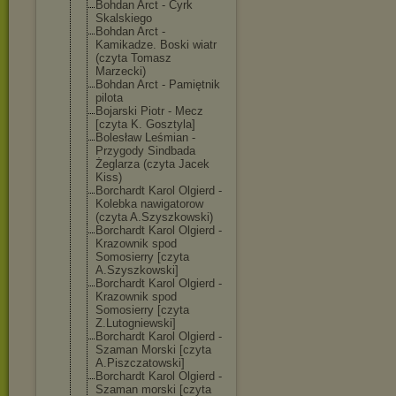
Bohdan Arct - Cyrk
Skalskiego
Bohdan Arct -
Kamikadze. Boski wiatr
(czyta Tomasz
Marzecki)
Bohdan Arct - Pamiętnik
pilota
Bojarski Piotr - Mecz
[czyta K. Gosztyla]
Bolesław Leśmian -
Przygody Sindbada
Żeglarza (czyta Jacek
Kiss)
Borchardt Karol Olgierd -
Kolebka nawigatorow
(czyta A.Szyszkowski)
Borchardt Karol Olgierd -
Krazownik spod
Somosierry [czyta
A.Szyszkowski]
Borchardt Karol Olgierd -
Krazownik spod
Somosierry [czyta
Z.Lutogniewski
]
Borchardt Karol Olgierd -
Szaman Morski [czyta
A.Piszczatowsk
i]
Borchardt Karol Olgierd -
Szaman morski [czyta