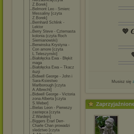
Z.Borek]
Belmont Leo - Smierc
Messaliny [czyta
Z.Borek]
Bernhard Schlink -
Lektor
💖 𝑮
Berry Steve - Czternasta
kolonia (czyta Roch
Siemianowski)
Berwinska Krystyna -
Con amore [czyta

L.Teleszynski]
Białołęcka Ewa - Błękit
maga
Białołęcka Ewa – Tkacz
iluzji
Bidwell George - John i
Sara-Ksiestwo
Musisz się
Marlborough [czyta
A.Albrecht]
Bidwell George - Victoria
zona Alberta [czyta
S.Weber]
Zaprzyjaźnion
Bielas Leon - Pierwszy
zastepca [czyta
Z.Wardejn]
Biggers Erarl Derr-
Charle Chan prowadzi
sledztwo [czyta