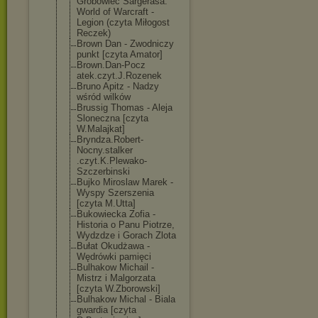
Grobowiec Sargerasa.
World of Warcraft -
Legion (czyta Miłogost
Reczek)
Brown Dan - Zwodniczy
punkt [czyta Amator]
Brown.Dan-Pocz
atek.czyt.J.Ro
zenek
Bruno Apitz - Nadzy
wśród wilków
Brussig Thomas - Aleja
Sloneczna [czyta
W.Malajkat]
Bryndza.Robert
-
Nocny.stalker
.czyt.K.Plewak
o-
Szczerbinski
Bujko Miroslaw Marek -
Wyspy Szerszenia
[czyta M.Utta]
Bukowiecka Zofia -
Historia o Panu Piotrze,
Wydzdze i Gorach Zlota
Bułat Okudżawa -
Wędrówki pamięci
Bulhakow Michail -
Mistrz i Malgorzata
[czyta W.Zborowski]
Bulhakow Michal - Biala
gwardia [czyta