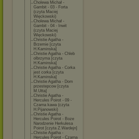
Cholewa Michał -
Gambit - 03 - Forta
(czyta Maciej
Więckowski)
Cholewa Michał -
Gambit - 04 - Inwit
(czyta Maciej
Więckowski)
Christie Agatha -
Brzemie [czyta
H.Kaminska]
Christie Agatha - Chleb
olbrzyma [czyta
H.Kaminska]
Christie Agatha - Corka
jest corka [czyta
H.Kaminska]
Christie Agatha - Dom
przestepcow [czyta
M.Utta]
Christie Agatha -
Hercules Poirot - 09 -
Czarna kawa (czyta
H.Pijanowski)
Christie Agatha -
Hercules Poirot - Boze
Narodzenie Herkulesa
Poirot [czyta Z.Wardejn]
Christie Agatha -
Hercules Poirot - Czarna