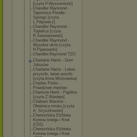
[czyta P.Wyszomirski]
Chandler Raymond -
Tajemnice Poodle-
Springs [czyta
L.Filipowicz]
Chandler Raymond -
Topielica [czyta
R.Siemianowski
]
Chandler Raymond -
Wysokie okno [czyta
H.Pijanowski]
Chandler.Raymo
nd TZO
Charlaine Harris - Dom
Juliusów
Charlaine Harris - Łatwo
przyszło, łatwo poszło
(czyta Anna Mrozowska)
Charles Portis -
Prawdziwe męstwo
Charrisre Henri - Papillon
[czyta Z.Wardejn]
Chattam Maxime -
Obietnica mroku [czyta
A. Szyszkowski]
Cherezińska Elżbieta
Korona śniegu i Krwi
(CD1)
Cherezińska Elżbieta
Korona śniegu i Krwi