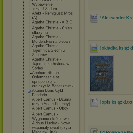
Wybawienie
.czyt.J.Zadura
Afekt - Remigiusz Mróz
!Aleksander Kr
(A)
Agatha Christie - A.B.C
Agatha Christie - Chleb
olbrzyma
Agatha Christie -
Morderstwo na plebanii
Agatha Christie -
!okładka książki
Tajemnica Siedmiu
Zegarów
Agatha Christie -
Tajemnicza historia w
Styles
Ahnhem.Stefan-
Osiemnascie.st
opni.ponizej.z
era.czyt.M.Bon
aszewski
Akunin Boris Cykl
Fandorin
Albert Camus - Dżuma
!opis książki
.tx
(czyta Adam Ferency)
Albert Camus - Obcy
Albert Camus -
Wygnanie i królestwo
Aldous Huxley - Nowy
wspaniały świat (czyta
Mirosław Utta)
04.Polska za N