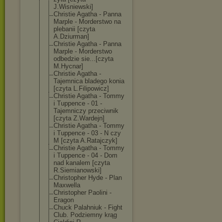
J.Wisniewski]
Christie Agatha - Panna
Marple - Morderstwo na
plebanii [czyta
A.Dziurman]
Christie Agatha - Panna
Marple - Morderstwo
odbedzie sie...[czyta
M.Hycnar]
Christie Agatha -
Tajemnica bladego konia
[czyta L.Filipowicz]
Christie Agatha - Tommy
i Tuppence - 01 -
Tajemniczy przeciwnik
[czyta Z.Wardejn]
Christie Agatha - Tommy
i Tuppence - 03 - N czy
M [czyta A.Ratajczyk]
Christie Agatha - Tommy
i Tuppence - 04 - Dom
nad kanalem [czyta
R.Siemianowski
]
Christopher Hyde - Plan
Maxwella
Christopher Paolini -
Eragon
Chuck Palahniuk - Fight
Club. Podziemny krąg