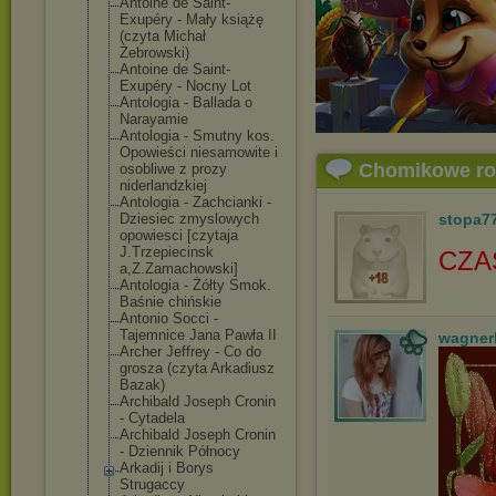
Antoine de Saint-
Exupéry - Mały książę
(czyta Michał
Żebrowski)
Antoine de Saint-
Exupéry - Nocny Lot
Antologia - Ballada o
Narayamie
Antologia - Smutny kos.
Opowieści niesamowite i
Chomikowe r
osobliwe z prozy
niderlandzkiej
Antologia - Zachcianki -
Dziesiec zmyslowych
stopa7
opowiesci [czytaja
J.Trzepiecinsk
CZA
a,Z.Zamachowsk
i]
Antologia - Żółty Smok.
Baśnie chińskie
Antonio Socci -
Tajemnice Jana Pawła II
wagner
Archer Jeffrey - Co do
grosza (czyta Arkadiusz
Bazak)
Archibald Joseph Cronin
- Cytadela
Archibald Joseph Cronin
- Dziennik Północy
Arkadij i Borys
Strugaccy