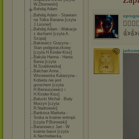
W.Zborowski]
Bahdaj Adam
Bahdaj Adam - Stawiam
oprogr
na Tolka Banana [czyta
👍🏻
J.Lissner]
Bahdaj Adam - Wakacje
👍👍
z duchami [czyta A.
Szopa]
Bakiewicz Grazyna -
Stan podgoraczkowy
jarkom
[czyta H.Kinder-Kiss]
Bakula Hanna - Hania
Bania [czyta
M.Szablowska]
Balchan Anna ,
Wisniewska Katarzyna -
Kobieta nie jest
grzechem [czyta
H.Bieniuszewic
z i
H.Kinder-Kiss]
Balucki Michal - Bialy
Murzyn [czyta
R.Nadrowski]
Bankova Marketa -
Sroka w krainie entropii
[czyta P.Borowski]
Baranowicz Jan - W
krainie basni [czyta
A.Nechrebecka,