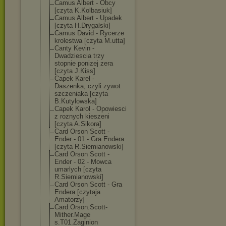
Camus Albert - Obcy
[czyta K.Kolbasiuk]
Camus Albert - Upadek
[czyta H.Drygalski]
Camus David - Rycerze
krolestwa [czyta M.utta]
Canty Kevin -
Dwadziescia trzy
stopnie ponizej zera
[czyta J.Kiss]
Capek Karel -
Daszenka, czyli zywot
szczeniaka [czyta
B.Kutylowska]
Capek Karol - Opowiesci
z roznych kieszeni
[czyta A.Sikora]
Card Orson Scott -
Ender - 01 - Gra Endera
[czyta R.Siemianowski
]
Card Orson Scott -
Ender - 02 - Mowca
umarlych [czyta
R.Siemianowski
]
Card Orson Scott - Gra
Endera [czytaja
Amatorzy]
Card.Orson.Sco
tt-
Mither.Mage
s.T01.Zaginion