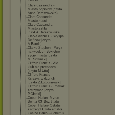
Cialdini.R
Clare Cassandra -
Miasto popiołów (czyta
Anna Dereszowska)
Clare.Cassandr
a-
Miasto.kosci
Clare.Cassandr
a-
Miasto.szkla
.czyt.A.Deresz
owska
Clarke Arthur C - Wyspa
Delfinow [czyta
A.Barcis]
Clarke Stephen - Paryz
na widelcu - Sekretne
zycie miasta [czyta
M.Rudzinski]
Clifford Francis - Ale
klub nie przebacza
[czyta M.Utta]
Clifford Francis -
Ksiezyc w dzungli
[czyta Z.Lutogniewski
]
Clifford Francis - Rozkaz
zatrzymac [czyta
P.Olecki]
Coben Harlan -Myron
Bolitar 03- Bez śladu
Coben Harlan- Ostatni
szczegół Czyta amator
Coelho Paulo - Alchemik