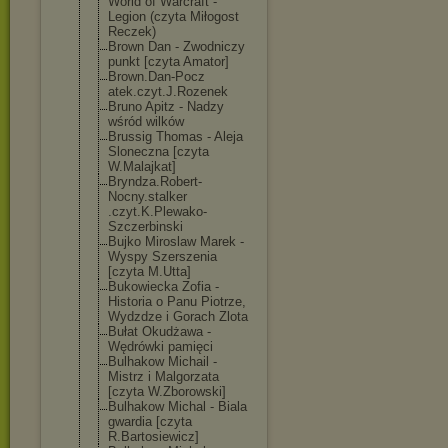
World of Warcraft -
Legion (czyta Miłogost
Reczek)
Brown Dan - Zwodniczy
punkt [czyta Amator]
Brown.Dan-Pocz
atek.czyt.J.Ro
zenek
Bruno Apitz - Nadzy
wśród wilków
Brussig Thomas - Aleja
Sloneczna [czyta
W.Malajkat]
Bryndza.Robert
-
Nocny.stalker
.czyt.K.Plewak
o-
Szczerbinski
Bujko Miroslaw Marek -
Wyspy Szerszenia
[czyta M.Utta]
Bukowiecka Zofia -
Historia o Panu Piotrze,
Wydzdze i Gorach Zlota
Bułat Okudżawa -
Wędrówki pamięci
Bulhakow Michail -
Mistrz i Malgorzata
[czyta W.Zborowski]
Bulhakow Michal - Biala
gwardia [czyta
R.Bartosiewicz
]