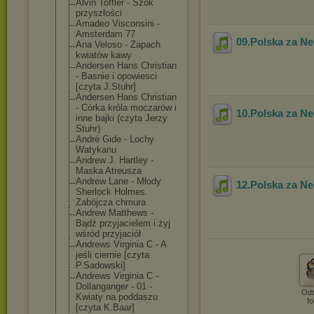
Alvin Toffler - Szok
przyszłości
Amadeo Visconsini -
Amsterdam 77
09.Polska za N
Ana Veloso - Zapach
kwiatów kawy
Andersen Hans Christian
- Basnie i opowiesci
[czyta J.Stuhr]
Andersen Hans Christian
- Córka króla moczarów i
10.Polska za N
inne bajki (czyta Jerzy
Stuhr)
André Gide - Lochy
Watykanu
Andrew J. Hartley -
Maska Atreusza
Andrew Lane - Młody
12.Polska za N
Sherlock Holmes.
Zabójcza chmura
Andrew Matthews -
Bądź przyjacielem i żyj
wśród przyjaciół
Andrews Virginia C - A
jeśli ciernie [czyta
P.Sadowski]
Andrews Virginia C -
Dollanganger - 01 -
Odt
Kwiaty na poddaszu
fo
[czyta K.Baar]