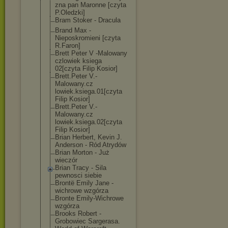
zna pan Maronne [czyta
P.Oledzki]
Bram Stoker - Dracula
Brand Max -
Nieposkromieni [czyta
R.Faron]
Brett Peter V -Malowany
czlowiek ksiega
02[czyta Filip Kosior]
Brett.Peter V.-
Malowany.cz
lowiek.ksiega.
01[czyta
Filip Kosior]
Brett.Peter V.-
Malowany.cz
lowiek.ksiega.
02[czyta
Filip Kosior]
Brian Herbert, Kevin J.
Anderson - Ród Atrydów
Brian Morton - Już
wieczór
Brian Tracy - Sila
pewnosci siebie
Brontë Emily Jane -
wichrowe wzgórza
Bronte Emily-Wichrowe
wzgórza
Brooks Robert -
Grobowiec Sargerasa.