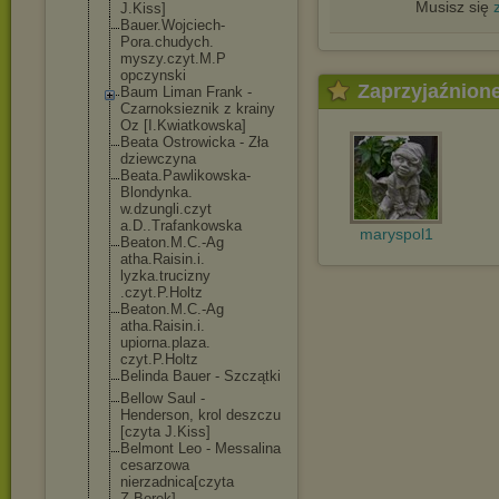
Musisz się
J.Kiss]
Bauer.Wojciech
-
Pora.chudych.
myszy.czyt.M.P
opczynski
Zaprzyjaźnion
Baum Liman Frank -
Czarnoksieznik z krainy
Oz [I.Kwiatkowska
]
Beata Ostrowicka - Zła
dziewczyna
Beata.Pawlikow
ska-
Blondynka.
w.dzungli.czyt
a.D..Trafankow
ska
maryspol1
Beaton.M.C.-Ag
atha.Raisin.i.
lyzka.trucizny
.czyt.P.Holtz
Beaton.M.C.-Ag
atha.Raisin.i.
upiorna.plaza.
czyt.P.Holtz
Belinda Bauer - Szczątki
Bellow Saul -
Henderson, krol deszczu
[czyta J.Kiss]
Belmont Leo - Messalina
cesarzowa
nierzadnica[cz
yta
Z.Borek]