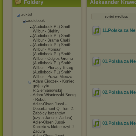
Foldery
Aleksander Krawc
zck68
sortuj według:
audiobook
(Audiobook PL) Smith
11.Polska za N
Wilbur - Błękity
(Audiobook PL) Smith
Wilbur - Brama Chaki
(Audiobook PL) Smith
Wilbur - Monsun
(Audiobook PL) Smith
Wilbur - Odgłos Gromu
01.Polska za N
(Audiobook PL) Smith
Wilbur - Płonący Brzeg
(Audiobook PL) Smith
Wilbur - Prawo Miecza
Adam Cioczek - Koniec
gry[czyta
R.Siemianowski
]
02.Polska za N
Adam Wiśniewski-Sne
rg
- Robot
Adler-Olsen Jussi -
Departament Q. Tom 2.
Zabójcy bażantów
(czyta Janusz Zadura)
Adler-Olsen.Ju
ssi-
03.Polska za N
Kobieta.w.
klatce.czyt.J.
Zadura
Adler-Olsen.Ju
ssi-