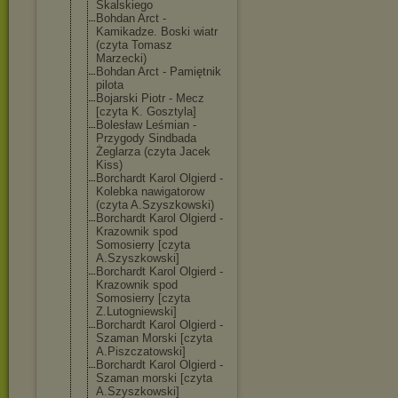
Skalskiego
Bohdan Arct -
Kamikadze. Boski wiatr
(czyta Tomasz
Marzecki)
Bohdan Arct - Pamiętnik
pilota
Bojarski Piotr - Mecz
[czyta K. Gosztyla]
Bolesław Leśmian -
Przygody Sindbada
Żeglarza (czyta Jacek
Kiss)
Borchardt Karol Olgierd -
Kolebka nawigatorow
(czyta A.Szyszkowski)
Borchardt Karol Olgierd -
Krazownik spod
Somosierry [czyta
A.Szyszkowski]
Borchardt Karol Olgierd -
Krazownik spod
Somosierry [czyta
Z.Lutogniewski
]
Borchardt Karol Olgierd -
Szaman Morski [czyta
A.Piszczatowsk
i]
Borchardt Karol Olgierd -
Szaman morski [czyta
A.Szyszkowski]