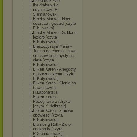
Bilski.Max-Wie
lka.draka.w.Lo
ndynie.czyt.R.
Siemianowski
Binchy Maeve - Noce
deszczu i gwiazd [czyta
E.Kijowska]
Binchy Maeve - Szklane
jezioro [czyta
B.Kutylowska]
Blaszczyszyn Maria -
Jedzta co chceta - nowe
smakowite pomysly na
diete [czyta
B.Kutylowska]
Blixen Karen - Anegdoty
o przeznaczeniu [czyta
B.Kutylowska]
Blixen Karen - Cienie na
trawie [czyta
H.Labonarska]
Blixen Karen -
Pozegnanie z Afryka
[czyta K.Nolbrzak]
Blixen Karen - Zimowe
opowiesci [czyta
B.Kutylowska]
Blomberg Rolf - Zloto i
anakondy [czyta
R.Siemianowski
]