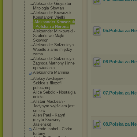
Aleksander Gieysztor -
Mitologia Słowian
Aleksander Krawczuk -
Konstantyn Wielki
Aleksander Krawczuk
- Polska za Nerona
05.Polska za N
Aleksander Minkowski -
Szaleństwo Majki
Skowron
Aleksander Sołżenicyn -
Wpadło ziarno między
żarna
Aleksander Sołżenicyn -
06.Polska za N
Zagroda Matriony i inne
opowiadania
Aleksandra Marinina
Aleksy Awdiejew -
Szkice z filozofii
potocznej
Alice Sebold - Nostalgia
07.Polska za N
anioła
Alistair MacLean -
Jedynym wyjściem jest
śmierć
Allen Paul - Katyń
(czyta Ksawery
08.Polska za N
Jasieński)
Allende Isabel - Corka
fortuny