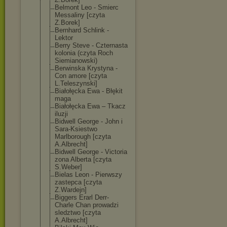
Belmont Leo - Smierc
Messaliny [czyta
Z.Borek]
Bernhard Schlink -
Lektor
Berry Steve - Czternasta
kolonia (czyta Roch
Siemianowski)
Berwinska Krystyna -
Con amore [czyta
L.Teleszynski]
Białołęcka Ewa - Błękit
maga
Białołęcka Ewa – Tkacz
iluzji
Bidwell George - John i
Sara-Ksiestwo
Marlborough [czyta
A.Albrecht]
Bidwell George - Victoria
zona Alberta [czyta
S.Weber]
Bielas Leon - Pierwszy
zastepca [czyta
Z.Wardejn]
Biggers Erarl Derr-
Charle Chan prowadzi
sledztwo [czyta
A.Albrecht]