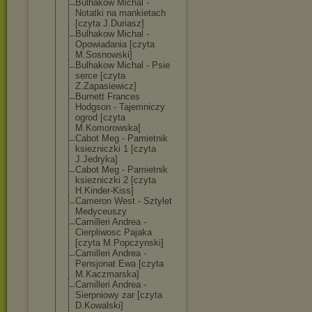
Bulhakow Michal -
Notatki na mankietach
[czyta J.Duriasz]
Bulhakow Michal -
Opowiadania [czyta
M.Sosnowski]
Bulhakow Michal - Psie
serce [czyta
Z.Zapasiewicz]
Burnett Frances
Hodgson - Tajemniczy
ogrod [czyta
M.Komorowska]
Cabot Meg - Pamietnik
ksiezniczki 1 [czyta
J.Jedryka]
Cabot Meg - Pamietnik
ksiezniczki 2 [czyta
H.Kinder-Kiss]
Cameron West - Sztylet
Medyceuszy
Camilleri Andrea -
Cierpliwosc Pajaka
[czyta M.Popczynski]
Camilleri Andrea -
Pensjonat Ewa [czyta
M.Kaczmarska]
Camilleri Andrea -
Sierpniowy zar [czyta
D.Kowalski]