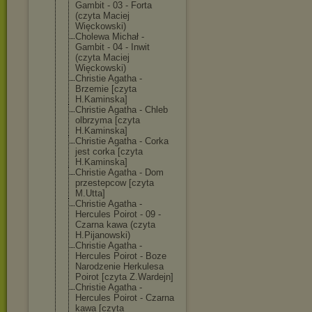
Gambit - 03 - Forta
(czyta Maciej
Więckowski)
Cholewa Michał -
Gambit - 04 - Inwit
(czyta Maciej
Więckowski)
Christie Agatha -
Brzemie [czyta
H.Kaminska]
Christie Agatha - Chleb
olbrzyma [czyta
H.Kaminska]
Christie Agatha - Corka
jest corka [czyta
H.Kaminska]
Christie Agatha - Dom
przestepcow [czyta
M.Utta]
Christie Agatha -
Hercules Poirot - 09 -
Czarna kawa (czyta
H.Pijanowski)
Christie Agatha -
Hercules Poirot - Boze
Narodzenie Herkulesa
Poirot [czyta Z.Wardejn]
Christie Agatha -
Hercules Poirot - Czarna
kawa [czyta