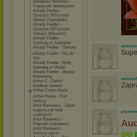
Arkadiusz Niemirski -
Pojedynek detektywów
Arkady Fiedler -
Dywizjon 303 (czyta
Hentyk Pijanowski)
Arkady Fiedler -
Dywizjon 303 (czyta
Tomasz Marzecki)
Arkady Fiedler -
Dziękuję ci, kapitanie
yehicih
Arkady Fiedler - Orinoko
Supe
Arkady Fiedler - Rio de
Oro
Arkady Fiedler - Ryby
śpiewają w Ukajali
Arkady Fiedler - Wyspa
Robinsona
wecem
Arthur C. Clarke -
Zapr
Kowboje oceanu
Arthur Conan Doyle
Arthur Hailey - Port
lotniczy
Artur Baniewicz - Gdzie
księżniczek brak
przeme
cnotliwych
Artur Baniewicz -
Aud
Pogrzeb czarownicy
Artur Baniewicz -
po
Smoczy pazur