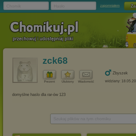
Chomik
Hasło
zapomniałem
zck68
Zbyszek
widziany: 18.05.2
Prezent
Ulubiony
Wiadomość
Szukaj plików na tym chomiku