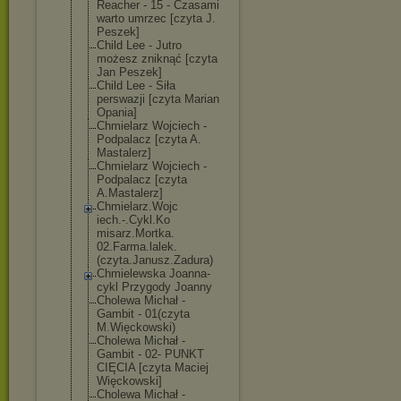
Reacher - 15 - Czasami
warto umrzec [czyta J.
Peszek]
Child Lee - Jutro
możesz zniknąć [czyta
Jan Peszek]
Child Lee - Siła
perswazji [czyta Marian
Opania]
Chmielarz Wojciech -
Podpalacz [czyta A.
Mastalerz]
Chmielarz Wojciech -
Podpalacz [czyta
A.Mastalerz]
Chmielarz.Wojc
iech.-.Cykl.Ko
misarz.Mortka.
02.Farma.lalek
.
(czyta.Janusz
.Zadura)
Chmielewska Joanna-
cykl Przygody Joanny
Cholewa Michał -
Gambit - 01(czyta
M.Więckowski)
Cholewa Michał -
Gambit - 02- PUNKT
CIĘCIA [czyta Maciej
Więckowski]
Cholewa Michał -