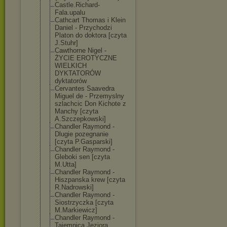
Castle.Richard
-
Fala.upalu
Cathcart Thomas i Klein
Daniel - Przychodzi
Platon do doktora [czyta
J.Stuhr]
Cawthorne Nigel -
ŻYCIE EROTYCZNE
WIELKICH
DYKTATORÓW
dyktatorów
Cervantes Saavedra
Miguel de - Przemyslny
szlachcic Don Kichote z
Manchy [czyta
A.Szczepkowski
]
Chandler Raymond -
Dlugie pozegnanie
[czyta P.Gasparski]
Chandler Raymond -
Gleboki sen [czyta
M.Utta]
Chandler Raymond -
Hiszpanska krew [czyta
R.Nadrowski]
Chandler Raymond -
Siostrzyczka [czyta
M.Markiewicz]
Chandler Raymond -
Tajemnica Jeziora