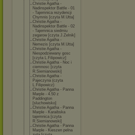
Christie Agatha -
Nadinspektor Battle - 01
- Tajemnica rezydencji
Chymnis [czyta M.Utta]
Christie Agatha -
Nadinspektor Battle - 02
- Tajemnica siedmiu
zegarow [czyta J.Zelnik]
Christie Agatha -
Nemezis [czyta M.Utta]
Christie Agatha -
Niespodziewany gosc
[czyta L.Filipowicz]
Christie Agatha - Noc i
ciemnosc [czyta
R.Siemianowski
]
Christie Agatha -
Pajeczyna (czyta
L.Filipowicz)
Christie Agatha - Panna
Marple - 4.50 z
Paddington
[sluchowisko]
Christie Agatha - Panna
Marple - Karaibska
tajemnica [czyta
R.Siemianowski
]
Christie Agatha - Panna
Marple - Kieszen pelna
zyta [czyta