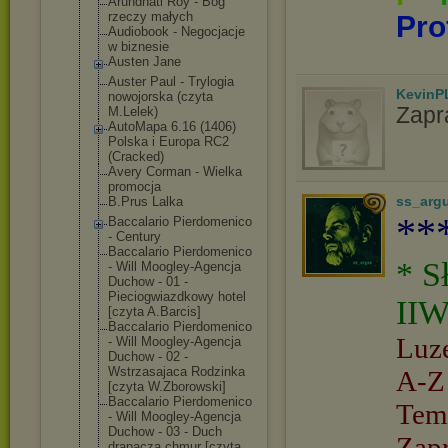
Arundhati Roy - Bóg
rzeczy małych
Pro
Audiobook - Negocjacje
w biznesie
Austen Jane
Auster Paul - Trylogia
KevinP
nowojorska (czyta
Zapr
M.Lelek)
AutoMapa 6.16 (1406)
Polska i Europa RC2
(Cracked)
Avery Corman - Wielka
promocja
ss_arg
B.Prus Lalka
**
Baccalario Pierdomenico
- Century
Baccalario Pierdomenico
* S
- Will Moogley-Agencj
a
Duchow - 01 -
Pieciogwiazdko
wy hotel
IIW
[czyta A.Barcis]
Baccalario Pierdomenico
Luz
- Will Moogley-Agencj
a
Duchow - 02 -
Wstrzasajaca Rodzinka
A-Z
[czyta W.Zborowski]
Baccalario Pierdomenico
Tem
- Will Moogley-Agencj
a
Duchow - 03 - Duch
Zap
drapacza chmur [czyta