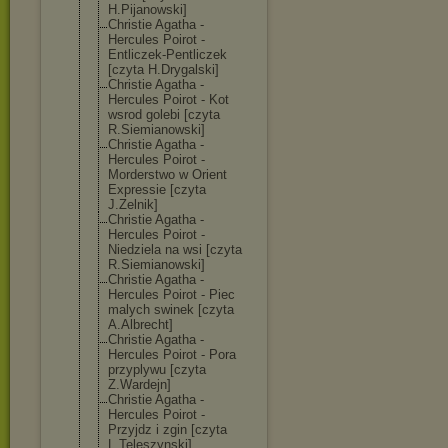
H.Pijanowski]
Christie Agatha -
Hercules Poirot -
Entliczek-Pent
liczek
[czyta H.Drygalski]
Christie Agatha -
Hercules Poirot - Kot
wsrod golebi [czyta
R.Siemianowski
]
Christie Agatha -
Hercules Poirot -
Morderstwo w Orient
Expressie [czyta
J.Zelnik]
Christie Agatha -
Hercules Poirot -
Niedziela na wsi [czyta
R.Siemianowski
]
Christie Agatha -
Hercules Poirot - Piec
malych swinek [czyta
A.Albrecht]
Christie Agatha -
Hercules Poirot - Pora
przyplywu [czyta
Z.Wardejn]
Christie Agatha -
Hercules Poirot -
Przyjdz i zgin [czyta
L.Teleszynski]