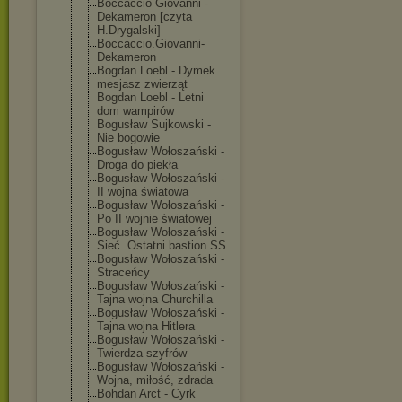
Boccaccio Giovanni -
Dekameron [czyta
H.Drygalski]
Boccaccio.Giov
anni-
Dekameron
Bogdan Loebl - Dymek
mesjasz zwierząt
Bogdan Loebl - Letni
dom wampirów
Bogusław Sujkowski -
Nie bogowie
Bogusław Wołoszański -
Droga do piekła
Bogusław Wołoszański -
II wojna światowa
Bogusław Wołoszański -
Po II wojnie światowej
Bogusław Wołoszański -
Sieć. Ostatni bastion SS
Bogusław Wołoszański -
Straceńcy
Bogusław Wołoszański -
Tajna wojna Churchilla
Bogusław Wołoszański -
Tajna wojna Hitlera
Bogusław Wołoszański -
Twierdza szyfrów
Bogusław Wołoszański -
Wojna, miłość, zdrada
Bohdan Arct - Cyrk