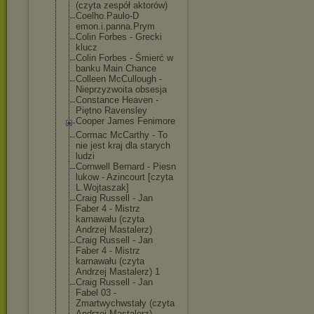
(czyta zespół aktorów)
Coelho.Paulo-D
emon.i.panna.P
rym
Colin Forbes - Grecki
klucz
Colin Forbes - Śmierć w
banku Main Chance
Colleen McCullough -
Nieprzyzwoita obsesja
Constance Heaven -
Piętno Ravensley
Cooper James Fenimore
Cormac McCarthy - To
nie jest kraj dla starych
ludzi
Cornwell Bernard - Piesn
lukow - Azincourt [czyta
L.Wojtaszak]
Craig Russell - Jan
Faber 4 - Mistrz
karnawału (czyta
Andrzej Mastalerz)
Craig Russell - Jan
Faber 4 - Mistrz
karnawału (czyta
Andrzej Mastalerz) 1
Craig Russell - Jan
Fabel 03 -
Zmartwychwstał
y (czyta
Andrzej Mastalerz)