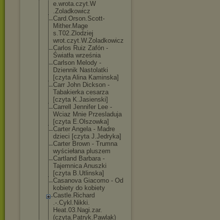
e.wrota.czyt.W
.Zoladkowicz
Card.Orson.Sco
tt-
Mither.Mage
s.T02.Zlodziej
wrot.czyt.W.Zo
ladkowicz
Carlos Ruiz Zafón -
Światła września
Carlson Melody -
Dziennik Nastolatki
[czyta Alina Kaminska]
Carr John Dickson -
Tabakierka cesarza
[czyta K.Jasienski]
Carrell Jennifer Lee -
Wciaz Mnie Przesladuja
[czyta E.Olszowka]
Carter Angela - Madre
dzieci [czyta J.Jedryka]
Carter Brown - Trumna
wyściełana pluszem
Cartland Barbara -
Tajemnica Anuszki
[czyta B.Utlinska]
Casanova Giacomo - Od
kobiety do kobiety
Castle.Richard
.-.Cykl.Nikki.
Heat.03.Nagi.z
ar.
(czyta.Patr
yk.Pawlak)