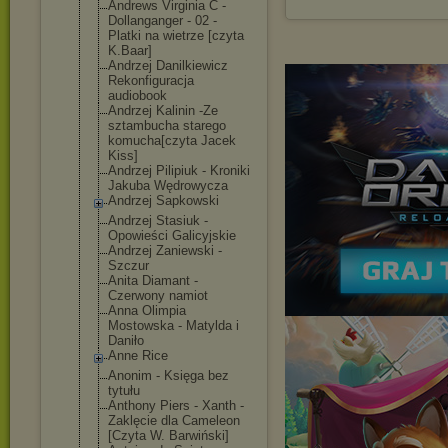
Andrews Virginia C -
Dollanganger - 02 -
Platki na wietrze [czyta
K.Baar]
Andrzej Danilkiewicz
Rekonfiguracja
audiobook
Andrzej Kalinin -Ze
sztambucha starego
komucha[czyta Jacek
Kiss]
Andrzej Pilipiuk - Kroniki
Jakuba Wędrowycza
Andrzej Sapkowski
Andrzej Stasiuk -
Opowieści Galicyjskie
Andrzej Zaniewski -
Szczur
Anita Diamant -
Czerwony namiot
Anna Olimpia
Mostowska - Matylda i
Daniło
Anne Rice
Anonim - Księga bez
tytułu
Anthony Piers - Xanth -
Zaklęcie dla Cameleon
[Czyta W. Barwiński]