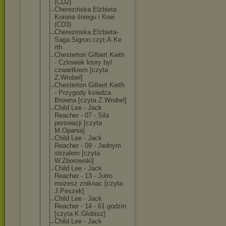
(CD2)
Cherezińska Elżbieta
Korona śniegu i Krwi
(CD3)
Cherezinska.El
zbieta-
Saga.Si
grun.czyt.A.Ke
rth
Chesterton Gilbert Keith
- Czlowiek ktory byl
czwartkiem [czyta
Z.Wrobel]
Chesterton Gilbert Keith
- Przygody ksiedza
Browna [czyta Z.Wrobel]
Child Lee - Jack
Reacher - 07 - Sila
perswazji [czyta
M.Opania]
Child Lee - Jack
Reacher - 09 - Jednym
strzalem [czyta
W.Zborowski]
Child Lee - Jack
Reacher - 13 - Jutro
mozesz zniknac [czyta
J.Peszek]
Child Lee - Jack
Reacher - 14 - 61 godzin
[czyta K.Globisz]
Child Lee - Jack