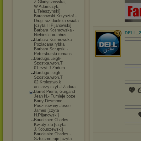
Z.Gladyszewska
,
W.Adamczyk,
L.Teleszynski]
Baranowski Krzysztof -
Drugi raz dookola swiata
[czyta H.Pijanowski]
Barbara Kosmowska -
DELL_2
Niebieski autobus
Barbara Kosmowska -
Pozłacana rybka
Barbara Scrupski -
Petersburski romans
Bardugo.Leigh-
Szostka.wron.T
01.czyt.J.Zadu
ra
Bardugo.Leigh-
Szostka.wron.T
02.Krolestwo.k
anciarzy.czyt.
J.Zadura
💖 𝑮
Barret Pierre, Gurgand
Jean N.- Turnieje boze
Barry Desmond -
Poszukiwany Jesse
James [czyta

H.Pijanowski]
Baudelaire Charles -
Kwiaty zla [czyta
J.Kobuszewski]
Baudelaire Charles -
Sztuczne raje [czyta