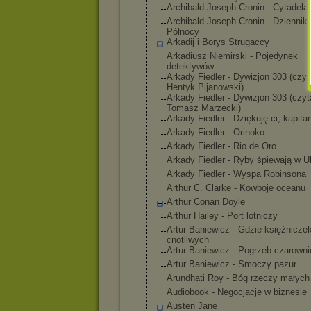
Archibald Joseph Cronin - Cytadela
Archibald Joseph Cronin - Dziennik
Północy
Arkadij i Borys Strugaccy
Arkadiusz Niemirski - Pojedynek
detektywów
Arkady Fiedler - Dywizjon 303 (czyt
Hentyk Pijanowski)
Arkady Fiedler - Dywizjon 303 (czyt
Tomasz Marzecki)
Arkady Fiedler - Dziękuję ci, kapita
Arkady Fiedler - Orinoko
Arkady Fiedler - Rio de Oro
Arkady Fiedler - Ryby śpiewają w Uk
Arkady Fiedler - Wyspa Robinsona
Arthur C. Clarke - Kowboje oceanu
Arthur Conan Doyle
Arthur Hailey - Port lotniczy
Artur Baniewicz - Gdzie księżnicze
cnotliwych
Artur Baniewicz - Pogrzeb czarowni
Artur Baniewicz - Smoczy pazur
Arundhati Roy - Bóg rzeczy małych
Audiobook - Negocjacje w biznesie
Austen Jane