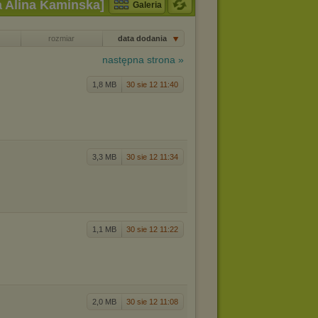
a Alina Kaminska]
Galeria
rozmiar
data dodania
następna strona »
1,8 MB
30 sie 12 11:40
3,3 MB
30 sie 12 11:34
1,1 MB
30 sie 12 11:22
2,0 MB
30 sie 12 11:08