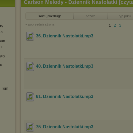
Carlson Melody - Dziennik Nastolatki [czyt
sortuj według:
nazwa
typ pliku
« poprzednia strona
2
3
ty
1
ma
36. Dziennik Nastolatki
.mp3
sun
os
ący
wo
40. Dziennik Nastolatki
.mp3
. Tom
61. Dziennik Nastolatki
.mp3
75. Dziennik Nastolatki
.mp3