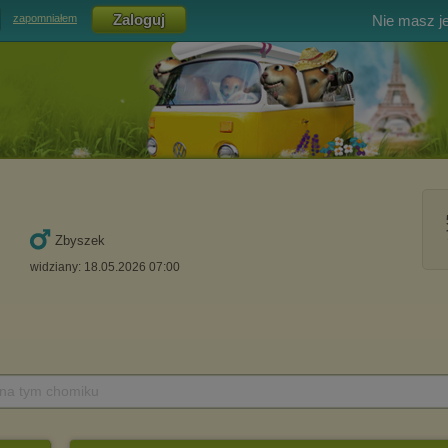
Nie masz j
zapomniałem
Zbyszek
widziany: 18.05.2026 07:00
 na tym chomiku