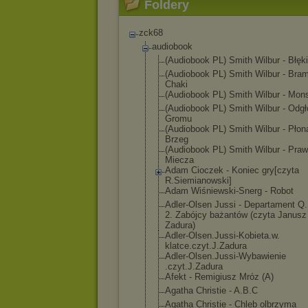
Foldery
zck68
audiobook
(Audiobook PL) Smith Wilbur - Błęki
(Audiobook PL) Smith Wilbur - Bra
Chaki
(Audiobook PL) Smith Wilbur - Mon
(Audiobook PL) Smith Wilbur - Odgł
Gromu
(Audiobook PL) Smith Wilbur - Płon
Brzeg
(Audiobook PL) Smith Wilbur - Pra
Miecza
Adam Cioczek - Koniec gry[czyta
R.Siemianowski
]
Adam Wiśniewski-Sne
rg - Robot
Adler-Olsen Jussi - Departament Q
2. Zabójcy bażantów (czyta Janusz
Zadura)
Adler-Olsen.Ju
ssi-Kobieta.w.
klatce.czyt.J.
Zadura
Adler-Olsen.Ju
ssi-Wybawienie
.czyt.J.Zadura
Afekt - Remigiusz Mróz (A)
Agatha Christie - A.B.C
Agatha Christie - Chleb olbrzyma