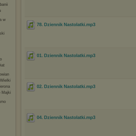
banii
u
ia w
78. Dziennik Nastolatki
.mp3
ski
m
01. Dziennik Nastolatki
.mp3
o
iat
łowian
Wielki
02. Dziennik Nastolatki
.mp3
Nerona
 Majki
arno
04. Dziennik Nastolatki
.mp3