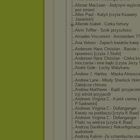
Alistair MacLean - Jedynym wyjści
jest śmierć
Allen Paul - Katyń (czyta Ksawery
Jasieński)
Allende Isabel - Corka fortuny
Alvin Toffler - Szok przyszłości
Amadeo Visconsini - Amsterdam 77
Ana Veloso - Zapach kwiatów kawy
Andersen Hans Christian - Basnie i
opowiesci [czyta J.Stuhr]
Andersen Hans Christian - Córka kr
moczarów i inne bajki (czyta Jerzy 
André Gide - Lochy Watykanu
Andrew J. Hartley - Maska Atreusz
Andrew Lane - Młody Sherlock Hol
Zabójcza chmura
Andrew Matthews - Bądź przyjaciel
żyj wśród przyjaciół
Andrews Virginia C - A jeśli ciernie 
P.Sadowski]
Andrews Virginia C - Dollanganger - 
Kwiaty na poddaszu [czyta K.Baar]
Andrews Virginia C - Dollanganger - 
Platki na wietrze [czyta K.Baar]
Andrzej Danilkiewicz Rekonfiguracj
audiobook
Andrzej Kalinin -Ze sztambucha sta