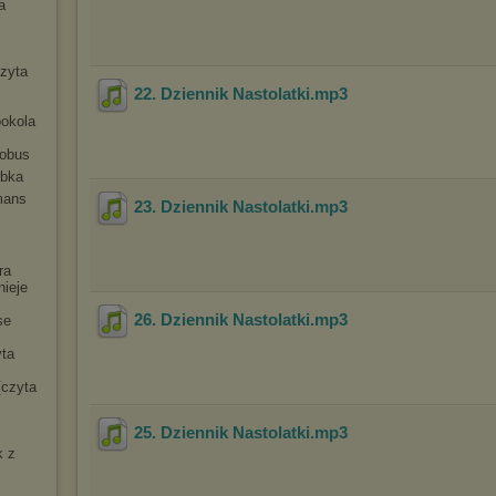
a
czyta
22. Dziennik Nastolatki
.mp3
ookola
tobus
ybka
mans
23. Dziennik Nastolatki
.mp3
ra
nieje
26. Dziennik Nastolatki
.mp3
se
yta
[czyta
25. Dziennik Nastolatki
.mp3
k z