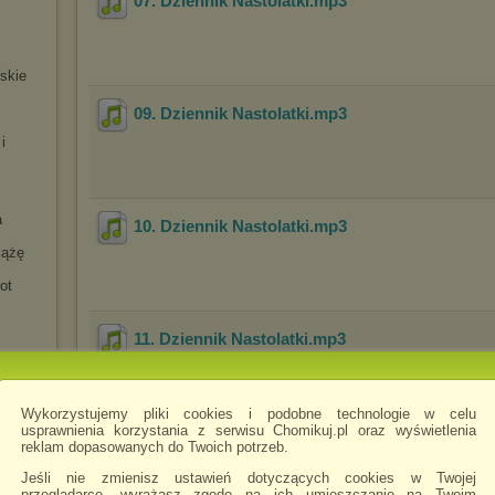
07. Dziennik Nastolatki
.mp3
jskie
09. Dziennik Nastolatki
.mp3
i
a
10. Dziennik Nastolatki
.mp3
iążę
ot
11. Dziennik Nastolatki
.mp3
Wykorzystujemy pliki cookies i podobne technologie w celu
ńskie
usprawnienia korzystania z serwisu Chomikuj.pl oraz wyświetlenia
reklam dopasowanych do Twoich potrzeb.
12. Dziennik Nastolatki
.mp3
ła II
a
Jeśli nie zmienisz ustawień dotyczących cookies w Twojej
przeglądarce, wyrażasz zgodę na ich umieszczanie na Twoim