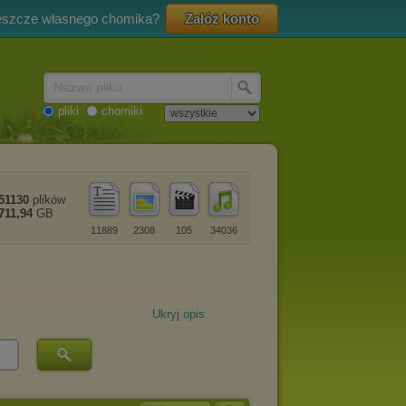
eszcze własnego chomika?
Załóż konto
Nazwa pliku
pliki
chomiki
51130
plików
711,94
GB
11889
2308
105
34036
Ukryj opis