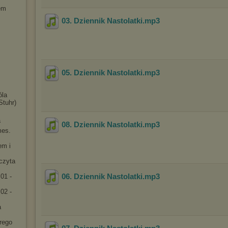
em
03. Dziennik Nastolatki
.mp3
05. Dziennik Nastolatki
.mp3
óla
Stuhr)
a
08. Dziennik Nastolatki
.mp3
mes.
em i
[czyta
06. Dziennik Nastolatki
.mp3
01 -
02 -
a
rego