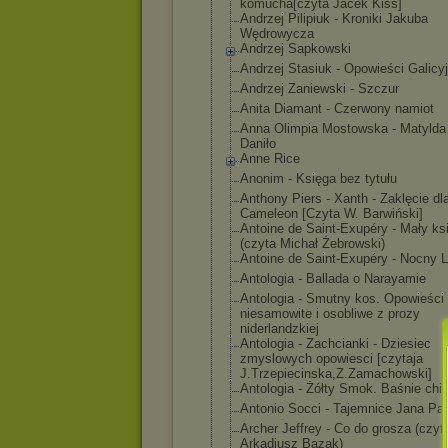
komucha[czyta Jacek Kiss]
Andrzej Pilipiuk - Kroniki Jakuba
Wędrowycza
Andrzej Sapkowski
Andrzej Stasiuk - Opowieści Galicy
Andrzej Zaniewski - Szczur
Anita Diamant - Czerwony namiot
Anna Olimpia Mostowska - Matylda 
Daniło
Anne Rice
Anonim - Księga bez tytułu
Anthony Piers - Xanth - Zaklęcie dl
Cameleon [Czyta W. Barwiński]
Antoine de Saint-Exupéry - Mały ks
(czyta Michał Żebrowski)
Antoine de Saint-Exupéry - Nocny L
Antologia - Ballada o Narayamie
Antologia - Smutny kos. Opowieści
niesamowite i osobliwe z prozy
niderlandzkiej
Antologia - Zachcianki - Dziesiec
zmyslowych opowiesci [czytaja
J.Trzepiecinsk
a,Z.Zamachowsk
i]
Antologia - Żółty Smok. Baśnie chi
Antonio Socci - Tajemnice Jana Paw
Archer Jeffrey - Co do grosza (czyt
Arkadiusz Bazak)