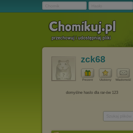
Chomik
Hasło
zck68
Prezent
Ulubiony
Wiadomość
Szukaj plików