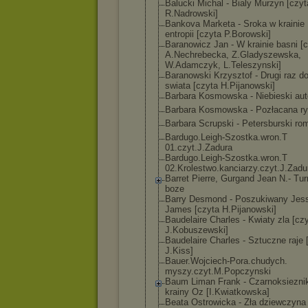
Balucki Michal - Bialy Murzyn [czyt
R.Nadrowski]
Bankova Marketa - Sroka w krainie
entropii [czyta P.Borowski]
Baranowicz Jan - W krainie basni [
A.Nechrebecka, Z.Gladyszewska
,
W.Adamczyk, L.Teleszynski]
Baranowski Krzysztof - Drugi raz d
swiata [czyta H.Pijanowski]
Barbara Kosmowska - Niebieski au
Barbara Kosmowska - Pozłacana r
Barbara Scrupski - Petersburski ro
Bardugo.Leigh-
Szostka.wron.T
01.czyt.J.Zadu
ra
Bardugo.Leigh-
Szostka.wron.T
02.Krolestwo.k
anciarzy.czyt.
J.Zadu
Barret Pierre, Gurgand Jean N.- Tur
boze
Barry Desmond - Poszukiwany Jes
James [czyta H.Pijanowski]
Baudelaire Charles - Kwiaty zla [cz
J.Kobuszewski]
Baudelaire Charles - Sztuczne raje 
J.Kiss]
Bauer.Wojciech
-Pora.chudych.
myszy.czyt.M.P
opczynski
Baum Liman Frank - Czarnoksiezni
krainy Oz [I.Kwiatkowska
]
Beata Ostrowicka - Zła dziewczyna