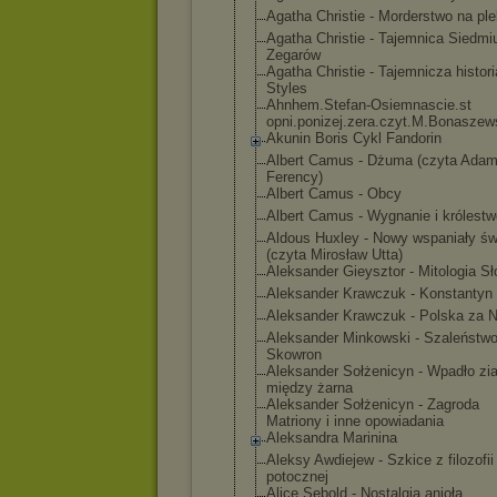
Agatha Christie - Morderstwo na ple
Agatha Christie - Tajemnica Siedmi
Zegarów
Agatha Christie - Tajemnicza histor
Styles
Ahnhem.Stefan-
Osiemnascie.st
opni.ponizej.z
era.czyt.M.Bon
aszew
Akunin Boris Cykl Fandorin
Albert Camus - Dżuma (czyta Ada
Ferency)
Albert Camus - Obcy
Albert Camus - Wygnanie i królestw
Aldous Huxley - Nowy wspaniały św
(czyta Mirosław Utta)
Aleksander Gieysztor - Mitologia S
Aleksander Krawczuk - Konstantyn 
Aleksander Krawczuk - Polska za 
Aleksander Minkowski - Szaleństwo
Skowron
Aleksander Sołżenicyn - Wpadło zi
między żarna
Aleksander Sołżenicyn - Zagroda
Matriony i inne opowiadania
Aleksandra Marinina
Aleksy Awdiejew - Szkice z filozofii
potocznej
Alice Sebold - Nostalgia anioła