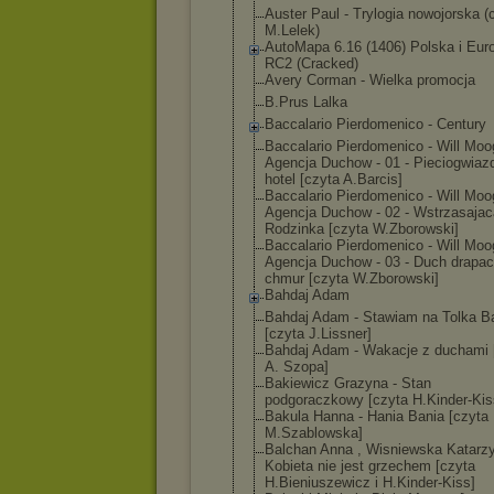
Auster Paul - Trylogia nowojorska (
M.Lelek)
AutoMapa 6.16 (1406) Polska i Eur
RC2 (Cracked)
Avery Corman - Wielka promocja
B.Prus Lalka
Baccalario Pierdomenico - Century
Baccalario Pierdomenico - Will Moo
Agencj
a Duchow - 01 - Pieciogwiaz
hotel [czyta A.Barcis]
Baccalario Pierdomenico - Will Moo
Agencj
a Duchow - 02 - Wstrzasajac
Rodzinka [czyta W.Zborowski]
Baccalario Pierdomenico - Will Moo
Agencj
a Duchow - 03 - Duch drapa
chmur [czyta W.Zborowski]
Bahdaj Adam
Bahdaj Adam - Stawiam na Tolka B
[czyta J.Lissner]
Bahdaj Adam - Wakacje z duchami 
A. Szopa]
Bakiewicz Grazyna - Stan
podgoraczkowy [czyta H.Kinder-Kis
Bakula Hanna - Hania Bania [czyta
M.Szablowska]
Balchan Anna , Wisniewska Katarzy
Kobieta nie jest grzechem [czyta
H.Bieniuszewic
z i H.Kinder-Kiss]