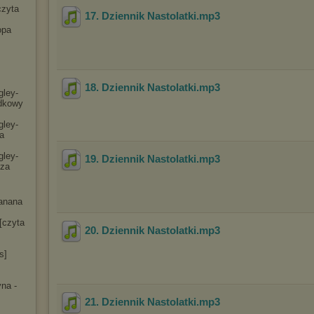
czyta
17. Dziennik Nastolatki
.mp3
opa
18. Dziennik Nastolatki
.mp3
gley-
dko
wy
gley-
a
gley-
19. Dziennik Nastolatki
.mp3
cza
anana
[czyta
20. Dziennik Nastolatki
.mp3
s]
na -
21. Dziennik Nastolatki
.mp3