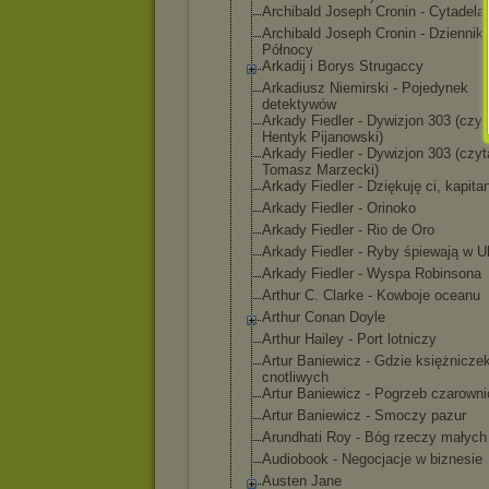
Archibald Joseph Cronin - Cytadela
Archibald Joseph Cronin - Dziennik
Północy
Arkadij i Borys Strugaccy
Arkadiusz Niemirski - Pojedynek
detektywów
Arkady Fiedler - Dywizjon 303 (czyt
Hentyk Pijanowski)
Arkady Fiedler - Dywizjon 303 (czyt
Tomasz Marzecki)
Arkady Fiedler - Dziękuję ci, kapita
Arkady Fiedler - Orinoko
Arkady Fiedler - Rio de Oro
Arkady Fiedler - Ryby śpiewają w Uk
Arkady Fiedler - Wyspa Robinsona
Arthur C. Clarke - Kowboje oceanu
Arthur Conan Doyle
Arthur Hailey - Port lotniczy
Artur Baniewicz - Gdzie księżnicze
cnotliwych
Artur Baniewicz - Pogrzeb czarowni
Artur Baniewicz - Smoczy pazur
Arundhati Roy - Bóg rzeczy małych
Audiobook - Negocjacje w biznesie
Austen Jane