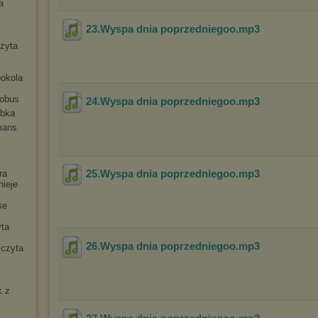
a
23.Wyspa dnia poprzedniegoo
.mp3
czyta
ookola
tobus
24.Wyspa dnia poprzedniegoo
.mp3
ybka
mans
25.Wyspa dnia poprzedniegoo
.mp3
ra
nieje
se
yta
26.Wyspa dnia poprzedniegoo
.mp3
[czyta
k z