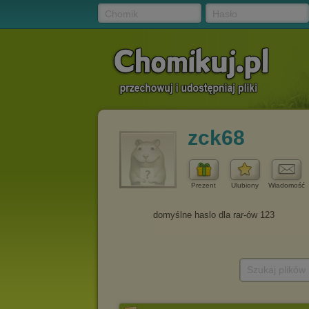
Chomik
Hasło
zck68
Prezent
Ulubiony
Wiadomość
Szukaj plików