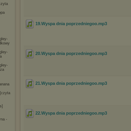
czyta
opa
19.Wyspa dnia poprzedniegoo
.mp3
gley-
dko
wy
gley-
20.Wyspa dnia poprzedniegoo
.mp3
a
gley-
cza
21.Wyspa dnia poprzedniegoo
.mp3
anana
[czyta
s]
22.Wyspa dnia poprzedniegoo
.mp3
na -