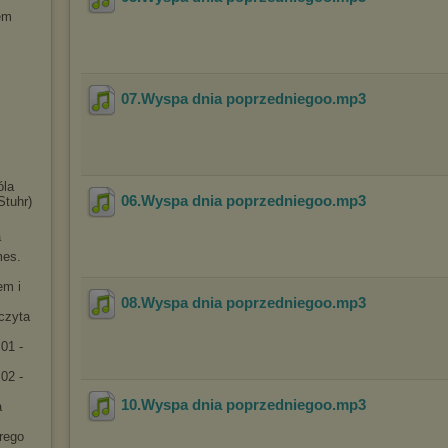
em
07.Wyspa dnia poprzedniegoo
.mp3
óla
06.Wyspa dnia poprzedniegoo
.mp3
Stuhr)
a
mes.
em i
08.Wyspa dnia poprzedniegoo
.mp3
[czyta
01 -
02 -
10.Wyspa dnia poprzedniegoo
.mp3
a
rego