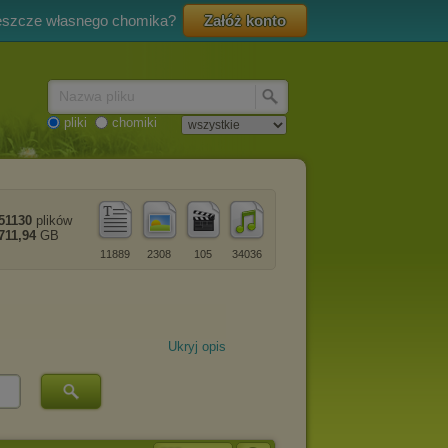
eszcze własnego chomika?
Załóż konto
Nazwa pliku
pliki
chomiki
51130
plików
711,94
GB
11889
2308
105
34036
Ukryj opis