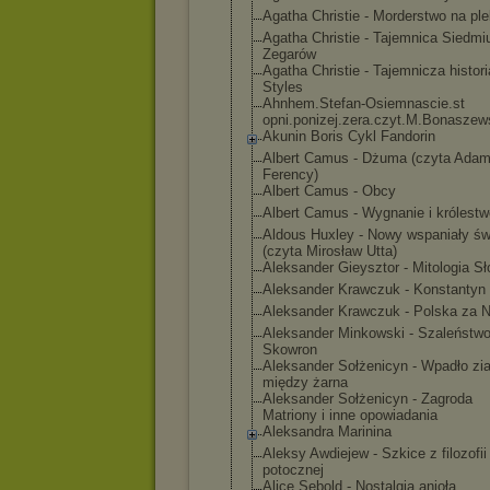
Agatha Christie - Morderstwo na ple
Agatha Christie - Tajemnica Siedmi
Zegarów
Agatha Christie - Tajemnicza histor
Styles
Ahnhem.Stefan-
Osiemnascie.st
opni.ponizej.z
era.czyt.M.Bon
aszew
Akunin Boris Cykl Fandorin
Albert Camus - Dżuma (czyta Ada
Ferency)
Albert Camus - Obcy
Albert Camus - Wygnanie i królestw
Aldous Huxley - Nowy wspaniały św
(czyta Mirosław Utta)
Aleksander Gieysztor - Mitologia S
Aleksander Krawczuk - Konstantyn 
Aleksander Krawczuk - Polska za 
Aleksander Minkowski - Szaleństwo
Skowron
Aleksander Sołżenicyn - Wpadło zi
między żarna
Aleksander Sołżenicyn - Zagroda
Matriony i inne opowiadania
Aleksandra Marinina
Aleksy Awdiejew - Szkice z filozofii
potocznej
Alice Sebold - Nostalgia anioła