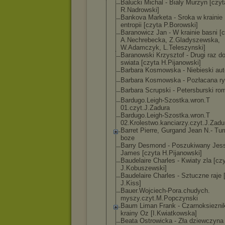
Balucki Michal - Bialy Murzyn [czyt
R.Nadrowski]
Bankova Marketa - Sroka w krainie
entropii [czyta P.Borowski]
Baranowicz Jan - W krainie basni [
A.Nechrebecka, Z.Gladyszewska
,
W.Adamczyk, L.Teleszynski]
Baranowski Krzysztof - Drugi raz d
swiata [czyta H.Pijanowski]
Barbara Kosmowska - Niebieski au
Barbara Kosmowska - Pozłacana r
Barbara Scrupski - Petersburski ro
Bardugo.Leigh-
Szostka.wron.T
01.czyt.J.Zadu
ra
Bardugo.Leigh-
Szostka.wron.T
02.Krolestwo.k
anciarzy.czyt.
J.Zadu
Barret Pierre, Gurgand Jean N.- Tur
boze
Barry Desmond - Poszukiwany Jes
James [czyta H.Pijanowski]
Baudelaire Charles - Kwiaty zla [cz
J.Kobuszewski]
Baudelaire Charles - Sztuczne raje 
J.Kiss]
Bauer.Wojciech
-Pora.chudych.
myszy.czyt.M.P
opczynski
Baum Liman Frank - Czarnoksiezni
krainy Oz [I.Kwiatkowska
]
Beata Ostrowicka - Zła dziewczyna