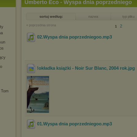
Umberto Eco - Wyspa dnia poprzedniego
sortuj według:
nazwa
typ pliku
« poprzednia strona
2
ty
1
ma
02.Wyspa dnia poprzedniegoo
.mp3
sun
os
ący
wo
!okładka książki - Noir Sur Blanc, 2004 rok
.jpg
. Tom
01.Wyspa dnia poprzedniegoo
.mp3