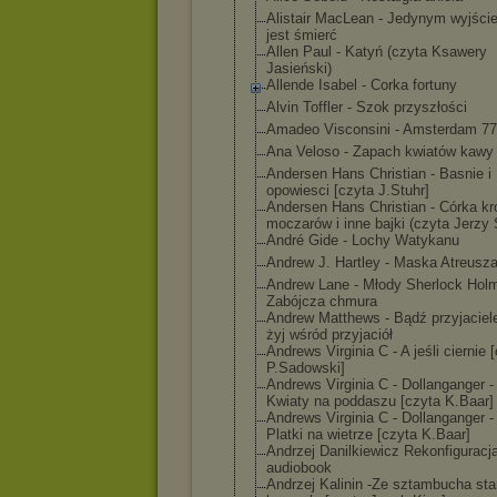
Alistair MacLean - Jedynym wyjści
jest śmierć
Allen Paul - Katyń (czyta Ksawery
Jasieński)
Allende Isabel - Corka fortuny
Alvin Toffler - Szok przyszłości
Amadeo Visconsini - Amsterdam 77
Ana Veloso - Zapach kwiatów kawy
Andersen Hans Christian - Basnie i
opowiesci [czyta J.Stuhr]
Andersen Hans Christian - Córka kr
moczarów i inne bajki (czyta Jerzy 
André Gide - Lochy Watykanu
Andrew J. Hartley - Maska Atreusz
Andrew Lane - Młody Sherlock Hol
Zabójcza chmura
Andrew Matthews - Bądź przyjaciel
żyj wśród przyjaciół
Andrews Virginia C - A jeśli ciernie 
P.Sadowski]
Andrews Virginia C - Dollanganger - 
Kwiaty na poddaszu [czyta K.Baar]
Andrews Virginia C - Dollanganger - 
Platki na wietrze [czyta K.Baar]
Andrzej Danilkiewicz Rekonfiguracj
audiobook
Andrzej Kalinin -Ze sztambucha sta