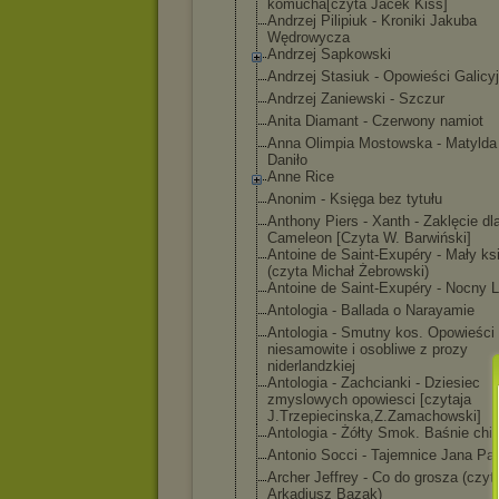
komucha[czyta Jacek Kiss]
Andrzej Pilipiuk - Kroniki Jakuba
Wędrowycza
Andrzej Sapkowski
Andrzej Stasiuk - Opowieści Galicy
Andrzej Zaniewski - Szczur
Anita Diamant - Czerwony namiot
Anna Olimpia Mostowska - Matylda 
Daniło
Anne Rice
Anonim - Księga bez tytułu
Anthony Piers - Xanth - Zaklęcie dl
Cameleon [Czyta W. Barwiński]
Antoine de Saint-Exupéry - Mały ks
(czyta Michał Żebrowski)
Antoine de Saint-Exupéry - Nocny L
Antologia - Ballada o Narayamie
Antologia - Smutny kos. Opowieści
niesamowite i osobliwe z prozy
niderlandzkiej
Antologia - Zachcianki - Dziesiec
zmyslowych opowiesci [czytaja
J.Trzepiecinsk
a,Z.Zamachowsk
i]
Antologia - Żółty Smok. Baśnie chi
Antonio Socci - Tajemnice Jana Paw
Archer Jeffrey - Co do grosza (czyt
Arkadiusz Bazak)