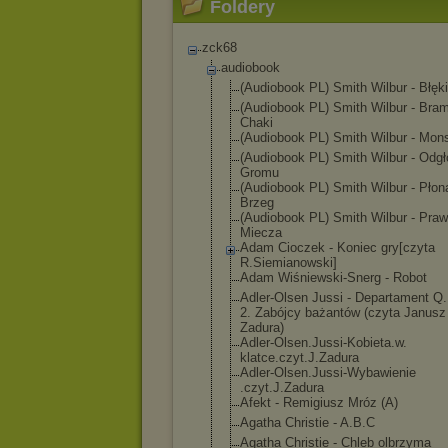
Foldery
zck68
audiobook
(Audiobook PL) Smith Wilbur - Błęki
(Audiobook PL) Smith Wilbur - Bra
Chaki
(Audiobook PL) Smith Wilbur - Mon
(Audiobook PL) Smith Wilbur - Odgł
Gromu
(Audiobook PL) Smith Wilbur - Płon
Brzeg
(Audiobook PL) Smith Wilbur - Pra
Miecza
Adam Cioczek - Koniec gry[czyta
R.Siemianowski
]
Adam Wiśniewski-Sne
rg - Robot
Adler-Olsen Jussi - Departament Q
2. Zabójcy bażantów (czyta Janusz
Zadura)
Adler-Olsen.Ju
ssi-Kobieta.w.
klatce.czyt.J.
Zadura
Adler-Olsen.Ju
ssi-Wybawienie
.czyt.J.Zadura
Afekt - Remigiusz Mróz (A)
Agatha Christie - A.B.C
Agatha Christie - Chleb olbrzyma