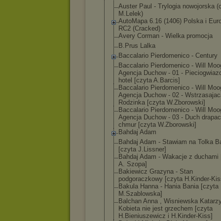
Auster Paul - Trylogia nowojorska (
M.Lelek)
AutoMapa 6.16 (1406) Polska i Eur
RC2 (Cracked)
Avery Corman - Wielka promocja
B.Prus Lalka
Baccalario Pierdomenico - Century
Baccalario Pierdomenico - Will Moo
Agencj
a Duchow - 01 - Pieciogwiaz
hotel [czyta A.Barcis]
Baccalario Pierdomenico - Will Moo
Agencj
a Duchow - 02 - Wstrzasajac
Rodzinka [czyta W.Zborowski]
Baccalario Pierdomenico - Will Moo
Agencj
a Duchow - 03 - Duch drapa
chmur [czyta W.Zborowski]
Bahdaj Adam
Bahdaj Adam - Stawiam na Tolka B
[czyta J.Lissner]
Bahdaj Adam - Wakacje z duchami 
A. Szopa]
Bakiewicz Grazyna - Stan
podgoraczkowy [czyta H.Kinder-Kis
Bakula Hanna - Hania Bania [czyta
M.Szablowska]
Balchan Anna , Wisniewska Katarzy
Kobieta nie jest grzechem [czyta
H.Bieniuszewic
z i H.Kinder-Kiss]