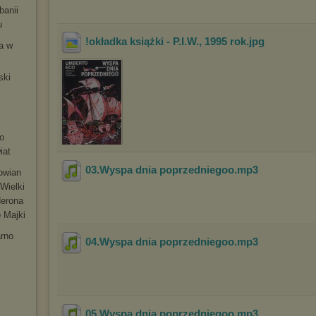
banii
u
!okładka książki - P.I.W., 1995 rok
.jpg
ia w
ski
m
o
iat
03.Wyspa dnia poprzedniegoo
.mp3
łowian
Wielki
Nerona
 Majki
arno
04.Wyspa dnia poprzedniegoo
.mp3
05.Wyspa dnia poprzedniegoo
.mp3