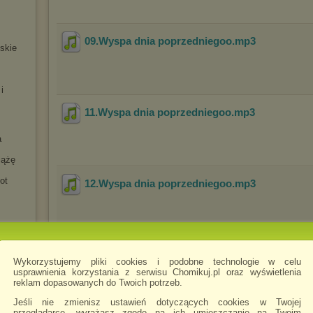
09.Wyspa dnia poprzedniegoo
.mp3
jskie
i
11.Wyspa dnia poprzedniegoo
.mp3
a
iążę
ot
12.Wyspa dnia poprzedniegoo
.mp3
13.Wyspa dnia poprzedniegoo
.mp3
Wykorzystujemy pliki cookies i podobne technologie w celu
ńskie
usprawnienia korzystania z serwisu Chomikuj.pl oraz wyświetlenia
reklam dopasowanych do Twoich potrzeb.
ła II
a
Jeśli nie zmienisz ustawień dotyczących cookies w Twojej
przeglądarce, wyrażasz zgodę na ich umieszczanie na Twoim