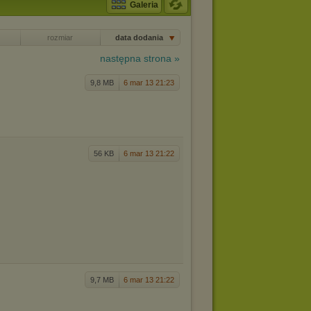
Galeria
rozmiar
data dodania
następna strona »
9,8 MB
6 mar 13 21:23
56 KB
6 mar 13 21:22
9,7 MB
6 mar 13 21:22