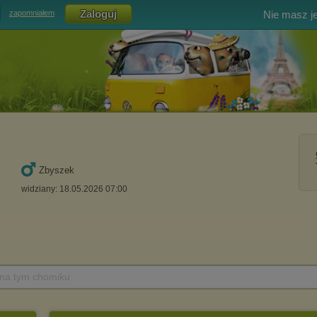
Nie masz j
zapomniałem
Zbyszek
widziany: 18.05.2026 07:00
 na tym chomiku