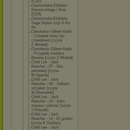
(CD2)
Cherezińska Elżbieta
Korona śniegu i Krwi
(CD3)
Cherezinska.El
zbieta-
Saga.Si
grun.czyt.A.Ke
rth
Chesterton Gilbert Keith
- Czlowiek ktory byl
czwartkiem [czyta
Z.Wrobel]
Chesterton Gilbert Keith
- Przygody ksiedza
Browna [czyta Z.Wrobel]
Child Lee - Jack
Reacher - 07 - Sila
perswazji [czyta
M.Opania]
Child Lee - Jack
Reacher - 09 - Jednym
strzalem [czyta
W.Zborowski]
Child Lee - Jack
Reacher - 13 - Jutro
mozesz zniknac [czyta
J.Peszek]
Child Lee - Jack
Reacher - 14 - 61 godzin
[czyta K.Globisz]
Child Lee - Jack