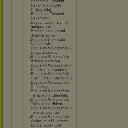
Boccaccio Giovanni -
Dekameron [czyta
H.Drygalski]
Boccaccio.Giov
anni-
Dekameron
Bogdan Loebl - Dymek
mesjasz zwierząt
Bogdan Loebl - Letni
dom wampirów
Bogusław Sujkowski -
Nie bogowie
Bogusław Wołoszański -
Droga do piekła
Bogusław Wołoszański -
II wojna światowa
Bogusław Wołoszański -
Po II wojnie światowej
Bogusław Wołoszański -
Sieć. Ostatni bastion SS
Bogusław Wołoszański -
Straceńcy
Bogusław Wołoszański -
Tajna wojna Churchilla
Bogusław Wołoszański -
Tajna wojna Hitlera
Bogusław Wołoszański -
Twierdza szyfrów
Bogusław Wołoszański -
Wojna, miłość, zdrada
Bohdan Arct - Cyrk