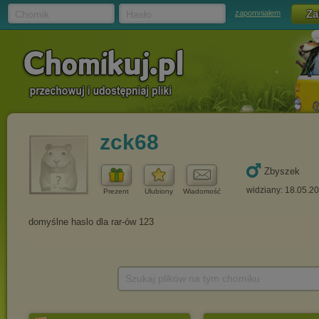
Chomik
Hasło
zapomniałem
zck68
Zbyszek
widziany: 18.05.2
Prezent
Ulubiony
Wiadomość
Szukaj plików na tym chomiku