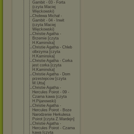
Gambit - 03 - Forta
(czyta Maciej
Więckowski)
Cholewa Michał -
Gambit - 04 - Inwit
(czyta Maciej
Więckowski)
Christie Agatha -
Brzemie [czyta
H.Kaminska]
Christie Agatha - Chleb
olbrzyma [czyta
H.Kaminska]
Christie Agatha - Corka
jest corka [czyta
H.Kaminska]
Christie Agatha - Dom
przestepcow [czyta
M.Utta]
Christie Agatha -
Hercules Poirot - 09 -
Czarna kawa (czyta
H.Pijanowski)
Christie Agatha -
Hercules Poirot - Boze
Narodzenie Herkulesa
Poirot [czyta Z.Wardejn]
Christie Agatha -
Hercules Poirot - Czarna
kawa [czyta