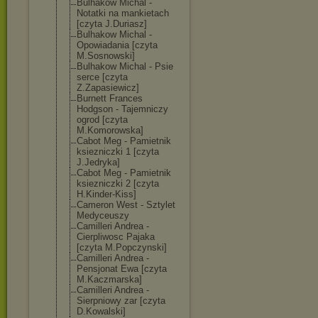
Bulhakow Michal -
Notatki na mankietach
[czyta J.Duriasz]
Bulhakow Michal -
Opowiadania [czyta
M.Sosnowski]
Bulhakow Michal - Psie
serce [czyta
Z.Zapasiewicz]
Burnett Frances
Hodgson - Tajemniczy
ogrod [czyta
M.Komorowska]
Cabot Meg - Pamietnik
ksiezniczki 1 [czyta
J.Jedryka]
Cabot Meg - Pamietnik
ksiezniczki 2 [czyta
H.Kinder-Kiss]
Cameron West - Sztylet
Medyceuszy
Camilleri Andrea -
Cierpliwosc Pajaka
[czyta M.Popczynski]
Camilleri Andrea -
Pensjonat Ewa [czyta
M.Kaczmarska]
Camilleri Andrea -
Sierpniowy zar [czyta
D.Kowalski]