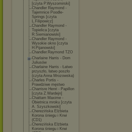
[czyta P.Wyszomirski]
Chandler Raymond -
Tajemnice Poodle-
Springs [czyta
L.Filipowicz]
Chandler Raymond -
Topielica [czyta
R.Siemianowski
]
Chandler Raymond -
Wysokie okno [czyta
H.Pijanowski]
Chandler.Raymo
nd TZO
Charlaine Harris - Dom
Juliusów
Charlaine Harris - Łatwo
przyszło, łatwo poszło
(czyta Anna Mrozowska)
Charles Portis -
Prawdziwe męstwo
Charrisre Henri - Papillon
[czyta Z.Wardejn]
Chattam Maxime -
Obietnica mroku [czyta
A. Szyszkowski]
Cherezińska Elżbieta
Korona śniegu i Krwi
(CD1)
Cherezińska Elżbieta
Korona śniegu i Krwi