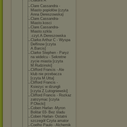
Cialdini.R
Clare Cassandra -
Miasto popiołów (czyta
Anna Dereszowska)
Clare.Cassandr
a-
Miasto.kosci
Clare.Cassandr
a-
Miasto.szkla
.czyt.A.Deresz
owska
Clarke Arthur C - Wyspa
Delfinow [czyta
A.Barcis]
Clarke Stephen - Paryz
na widelcu - Sekretne
zycie miasta [czyta
M.Rudzinski]
Clifford Francis - Ale
klub nie przebacza
[czyta M.Utta]
Clifford Francis -
Ksiezyc w dzungli
[czyta Z.Lutogniewski
]
Clifford Francis - Rozkaz
zatrzymac [czyta
P.Olecki]
Coben Harlan -Myron
Bolitar 03- Bez śladu
Coben Harlan- Ostatni
szczegół Czyta amator
Coelho Paulo - Alchemik