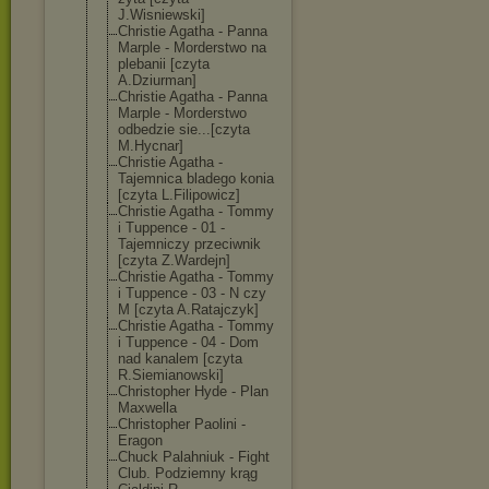
J.Wisniewski]
Christie Agatha - Panna
Marple - Morderstwo na
plebanii [czyta
A.Dziurman]
Christie Agatha - Panna
Marple - Morderstwo
odbedzie sie...[czyta
M.Hycnar]
Christie Agatha -
Tajemnica bladego konia
[czyta L.Filipowicz]
Christie Agatha - Tommy
i Tuppence - 01 -
Tajemniczy przeciwnik
[czyta Z.Wardejn]
Christie Agatha - Tommy
i Tuppence - 03 - N czy
M [czyta A.Ratajczyk]
Christie Agatha - Tommy
i Tuppence - 04 - Dom
nad kanalem [czyta
R.Siemianowski
]
Christopher Hyde - Plan
Maxwella
Christopher Paolini -
Eragon
Chuck Palahniuk - Fight
Club. Podziemny krąg