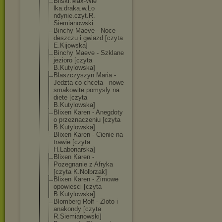
Bilski.Max-Wie
lka.draka.w.Lo
ndynie.czyt.R.
Siemianowski
Binchy Maeve - Noce
deszczu i gwiazd [czyta
E.Kijowska]
Binchy Maeve - Szklane
jezioro [czyta
B.Kutylowska]
Blaszczyszyn Maria -
Jedzta co chceta - nowe
smakowite pomysly na
diete [czyta
B.Kutylowska]
Blixen Karen - Anegdoty
o przeznaczeniu [czyta
B.Kutylowska]
Blixen Karen - Cienie na
trawie [czyta
H.Labonarska]
Blixen Karen -
Pozegnanie z Afryka
[czyta K.Nolbrzak]
Blixen Karen - Zimowe
opowiesci [czyta
B.Kutylowska]
Blomberg Rolf - Zloto i
anakondy [czyta
R.Siemianowski
]