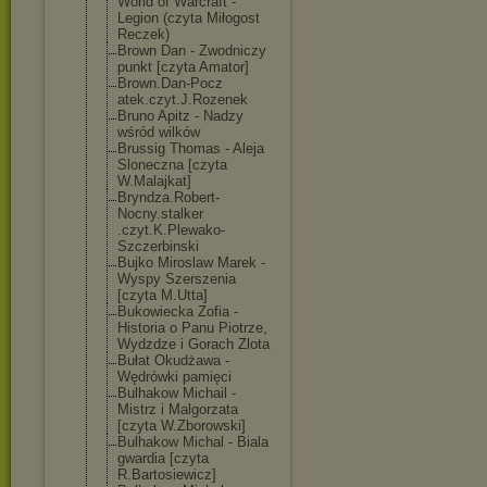
World of Warcraft -
Legion (czyta Miłogost
Reczek)
Brown Dan - Zwodniczy
punkt [czyta Amator]
Brown.Dan-Pocz
atek.czyt.J.Ro
zenek
Bruno Apitz - Nadzy
wśród wilków
Brussig Thomas - Aleja
Sloneczna [czyta
W.Malajkat]
Bryndza.Robert
-
Nocny.stalker
.czyt.K.Plewak
o-
Szczerbinski
Bujko Miroslaw Marek -
Wyspy Szerszenia
[czyta M.Utta]
Bukowiecka Zofia -
Historia o Panu Piotrze,
Wydzdze i Gorach Zlota
Bułat Okudżawa -
Wędrówki pamięci
Bulhakow Michail -
Mistrz i Malgorzata
[czyta W.Zborowski]
Bulhakow Michal - Biala
gwardia [czyta
R.Bartosiewicz
]