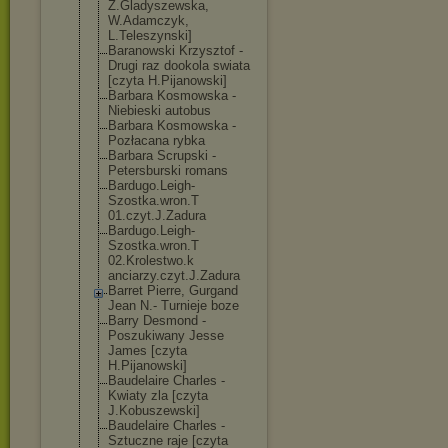
Z.Gladyszewska
,
W.Adamczyk,
L.Teleszynski]
Baranowski Krzysztof -
Drugi raz dookola swiata
[czyta H.Pijanowski]
Barbara Kosmowska -
Niebieski autobus
Barbara Kosmowska -
Pozłacana rybka
Barbara Scrupski -
Petersburski romans
Bardugo.Leigh-
Szostka.wron.T
01.czyt.J.Zadu
ra
Bardugo.Leigh-
Szostka.wron.T
02.Krolestwo.k
anciarzy.czyt.
J.Zadura
Barret Pierre, Gurgand
Jean N.- Turnieje boze
Barry Desmond -
Poszukiwany Jesse
James [czyta
H.Pijanowski]
Baudelaire Charles -
Kwiaty zla [czyta
J.Kobuszewski]
Baudelaire Charles -
Sztuczne raje [czyta