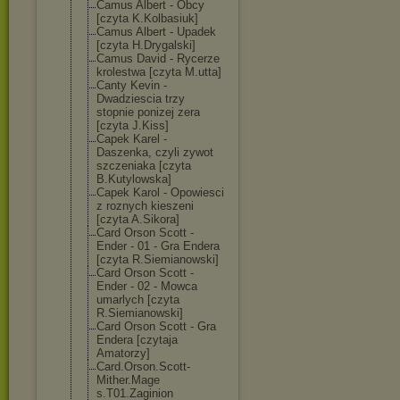
Camus Albert - Obcy
[czyta K.Kolbasiuk]
Camus Albert - Upadek
[czyta H.Drygalski]
Camus David - Rycerze
krolestwa [czyta M.utta]
Canty Kevin -
Dwadziescia trzy
stopnie ponizej zera
[czyta J.Kiss]
Capek Karel -
Daszenka, czyli zywot
szczeniaka [czyta
B.Kutylowska]
Capek Karol - Opowiesci
z roznych kieszeni
[czyta A.Sikora]
Card Orson Scott -
Ender - 01 - Gra Endera
[czyta R.Siemianowski
]
Card Orson Scott -
Ender - 02 - Mowca
umarlych [czyta
R.Siemianowski
]
Card Orson Scott - Gra
Endera [czytaja
Amatorzy]
Card.Orson.Sco
tt-
Mither.Mage
s.T01.Zaginion