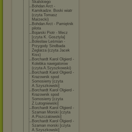
Skalskiego
Bohdan Arct -
Kamikadze. Boski wiatr
(czyta Tomasz
Marzecki)
Bohdan Arct - Pamiętnik
pilota
Bojarski Piotr - Mecz
[czyta K. Gosztyla]
Bolesław Leśmian -
Przygody Sindbada
Żeglarza (czyta Jacek
Kiss)
Borchardt Karol Olgierd -
Kolebka nawigatorow
(czyta A.Szyszkowski)
Borchardt Karol Olgierd -
Krazownik spod
Somosierry [czyta
A.Szyszkowski]
Borchardt Karol Olgierd -
Krazownik spod
Somosierry [czyta
Z.Lutogniewski
]
Borchardt Karol Olgierd -
Szaman Morski [czyta
A.Piszczatowsk
i]
Borchardt Karol Olgierd -
Szaman morski [czyta
A.Szyszkowski]