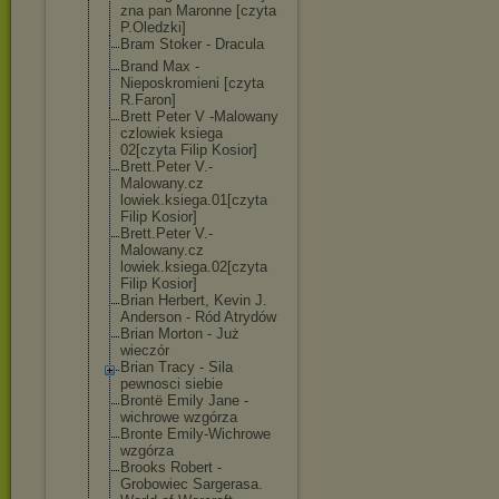
zna pan Maronne [czyta
P.Oledzki]
Bram Stoker - Dracula
Brand Max -
Nieposkromieni [czyta
R.Faron]
Brett Peter V -Malowany
czlowiek ksiega
02[czyta Filip Kosior]
Brett.Peter V.-
Malowany.cz
lowiek.ksiega.
01[czyta
Filip Kosior]
Brett.Peter V.-
Malowany.cz
lowiek.ksiega.
02[czyta
Filip Kosior]
Brian Herbert, Kevin J.
Anderson - Ród Atrydów
Brian Morton - Już
wieczór
Brian Tracy - Sila
pewnosci siebie
Brontë Emily Jane -
wichrowe wzgórza
Bronte Emily-Wichrowe
wzgórza
Brooks Robert -
Grobowiec Sargerasa.