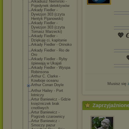
Arkadiusz Niemirski -
Pojedynek detektywów
Arkady Fiedler -
Dywizjon 303 (czyta
Hentyk Pijanowski)
Arkady Fiedler -
Dywizjon 303 (czyta
Tomasz Marzecki)
💖 𝑮
Arkady Fiedler -
Dziękuję ci, kapitanie
Arkady Fiedler - Orinoko
Arkady Fiedler - Rio de
Oro

Arkady Fiedler - Ryby
śpiewają w Ukajali
Arkady Fiedler - Wyspa
Robinsona
Arthur C. Clarke -
Kowboje oceanu
Musisz się
Arthur Conan Doyle
Arthur Hailey - Port
lotniczy
Artur Baniewicz - Gdzie
księżniczek brak
Zaprzyjaźnion
cnotliwych
Artur Baniewicz -
Pogrzeb czarownicy
Artur Baniewicz -
Smoczy pazur