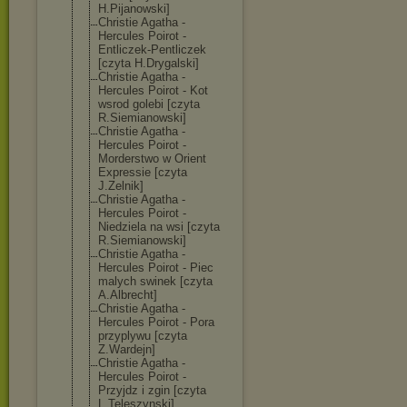
H.Pijanowski]
Christie Agatha -
Hercules Poirot -
Entliczek-Pent
liczek
[czyta H.Drygalski]
Christie Agatha -
Hercules Poirot - Kot
wsrod golebi [czyta
R.Siemianowski
]
Christie Agatha -
Hercules Poirot -
Morderstwo w Orient
Expressie [czyta
J.Zelnik]
Christie Agatha -
Hercules Poirot -
Niedziela na wsi [czyta
R.Siemianowski
]
Christie Agatha -
Hercules Poirot - Piec
malych swinek [czyta
A.Albrecht]
Christie Agatha -
Hercules Poirot - Pora
przyplywu [czyta
Z.Wardejn]
Christie Agatha -
Hercules Poirot -
Przyjdz i zgin [czyta
L.Teleszynski]