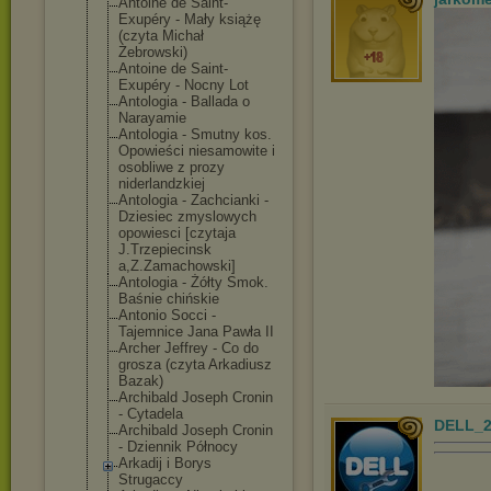
Antoine de Saint-
Exupéry - Mały książę
(czyta Michał
Żebrowski)
Antoine de Saint-
Exupéry - Nocny Lot
Antologia - Ballada o
Narayamie
Antologia - Smutny kos.
Opowieści niesamowite i
osobliwe z prozy
niderlandzkiej
Antologia - Zachcianki -
Dziesiec zmyslowych
opowiesci [czytaja
J.Trzepiecinsk
a,Z.Zamachowsk
i]
Antologia - Żółty Smok.
Baśnie chińskie
Antonio Socci -
Tajemnice Jana Pawła II
Archer Jeffrey - Co do
grosza (czyta Arkadiusz
Bazak)
Archibald Joseph Cronin
- Cytadela
DELL_2
Archibald Joseph Cronin
- Dziennik Północy
Arkadij i Borys
Strugaccy