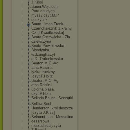
J.Kiss]
Bauer.Wojciech
-
Pora.chudych.
myszy.czyt.M.P
opczynski
Baum Liman Frank -
Czarnoksieznik z krainy
Oz [I.Kwiatkowska
]
Beata Ostrowicka - Zła
dziewczyna
Beata.Pawlikow
ska-
Blondynka.
w.dzungli.czyt
a.D..Trafankow
ska
Beaton.M.C.-Ag
atha.Raisin.i.
lyzka.trucizny
.czyt.P.Holtz
Beaton.M.C.-Ag
atha.Raisin.i.
upiorna.plaza.
czyt.P.Holtz
Belinda Bauer - Szczątki
Bellow Saul -
Henderson, krol deszczu
[czyta J.Kiss]
Belmont Leo - Messalina
cesarzowa
nierzadnica[cz
yta
Z.Borek]