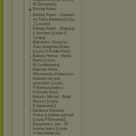
W.Zborowski]
Bahdaj Adam
Bahdaj Adam - Stawiam
na Tolka Banana [czyta
J.Lissner]
Bahdaj Adam - Wakacje
z duchami [czyta A.
Szopa]
Bakiewicz Grazyna -
Stan podgoraczkowy
[czyta H.Kinder-Kiss]
Bakula Hanna - Hania
Bania [czyta
M.Szablowska]
Balchan Anna ,
Wisniewska Katarzyna -
Kobieta nie jest
grzechem [czyta
H.Bieniuszewic
z i
H.Kinder-Kiss]
Balucki Michal - Bialy
Murzyn [czyta
R.Nadrowski]
Bankova Marketa -
Sroka w krainie entropii
[czyta P.Borowski]
Baranowicz Jan - W
krainie basni [czyta
A.Nechrebecka,