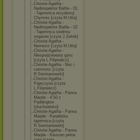
Christie Agatha -
Nadinspektor Battle - 01
- Tajemnica rezydencji
Chymnis [czyta M.Utta]
Christie Agatha -
Nadinspektor Battle - 02
- Tajemnica siedmiu
zegarow [czyta J.Zelnik]
Christie Agatha -
Nemezis [czyta M.Utta]
Christie Agatha -
Niespodziewany gosc
[czyta L.Filipowicz]
Christie Agatha - Noc i
ciemnosc [czyta
R.Siemianowski
]
Christie Agatha -
Pajeczyna (czyta
L.Filipowicz)
Christie Agatha - Panna
Marple - 4.50 z
Paddington
[sluchowisko]
Christie Agatha - Panna
Marple - Karaibska
tajemnica [czyta
R.Siemianowski
]
Christie Agatha - Panna
Marple - Kieszen pelna
zyta [czyta