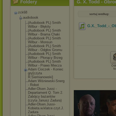
Foldery
G. X. Todd - Obr
zck68
sortuj według:
audiobook
(Audiobook PL) Smith
G.X._Todd_-_O
Wilbur - Błękity
(Audiobook PL) Smith
Wilbur - Brama Chaki
(Audiobook PL) Smith
Wilbur - Monsun
(Audiobook PL) Smith
Wilbur - Odgłos Gromu
(Audiobook PL) Smith
Wilbur - Płonący Brzeg
(Audiobook PL) Smith
Wilbur - Prawo Miecza
Odt
fo
Adam Cioczek - Koniec
gry[czyta
R.Siemianowski
]
Adam Wiśniewski-Sne
rg
- Robot
Adler-Olsen Jussi -
Departament Q. Tom 2.
Zabójcy bażantów
(czyta Janusz Zadura)
Adler-Olsen.Ju
ssi-
Kobieta.w.
klatce.czyt.J.
Zadura
Adler-Olsen.Ju
ssi-