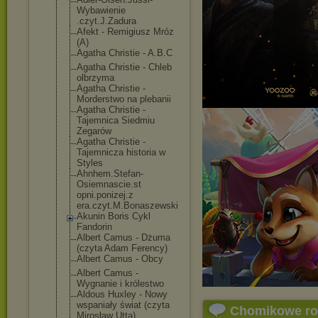
Wybawienie
.czyt.J.Zadura
Afekt - Remigiusz Mróz
(A)
Agatha Christie - A.B.C
Agatha Christie - Chleb
olbrzyma
Agatha Christie -
Morderstwo na plebanii
Agatha Christie -
Tajemnica Siedmiu
Zegarów
Agatha Christie -
Tajemnicza historia w
Styles
Ahnhem.Stefan-
Osiemnascie.st
opni.ponizej.z
era.czyt.M.Bon
aszewski
Akunin Boris Cykl
Fandorin
Albert Camus - Dżuma
(czyta Adam Ferency)
Albert Camus - Obcy
Albert Camus -
Wygnanie i królestwo
Aldous Huxley - Nowy
wspaniały świat (czyta
Chomikowe r
Mirosław Utta)