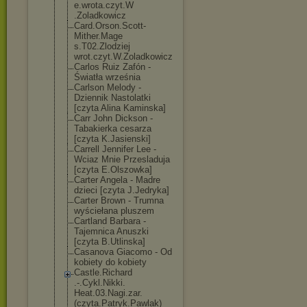
e.wrota.czyt.W
.Zoladkowicz
Card.Orson.Sco
tt-
Mither.Mage
s.T02.Zlodziej
wrot.czyt.W.Zo
ladkowicz
Carlos Ruiz Zafón -
Światła września
Carlson Melody -
Dziennik Nastolatki
[czyta Alina Kaminska]
Carr John Dickson -
Tabakierka cesarza
[czyta K.Jasienski]
Carrell Jennifer Lee -
Wciaz Mnie Przesladuja
[czyta E.Olszowka]
Carter Angela - Madre
dzieci [czyta J.Jedryka]
Carter Brown - Trumna
wyściełana pluszem
Cartland Barbara -
Tajemnica Anuszki
[czyta B.Utlinska]
Casanova Giacomo - Od
kobiety do kobiety
Castle.Richard
.-.Cykl.Nikki.
Heat.03.Nagi.z
ar.
(czyta.Patr
yk.Pawlak)