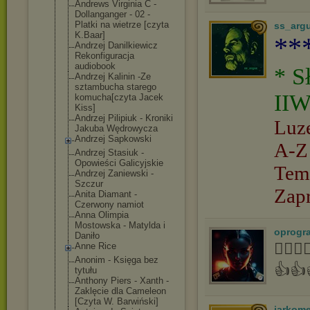
Andrews Virginia C -
Dollanganger - 02 -
Platki na wietrze [czyta
ss_arg
K.Baar]
**
Andrzej Danilkiewicz
Rekonfiguracja
audiobook
* S
Andrzej Kalinin -Ze
sztambucha starego
IIW
komucha[czyta Jacek
Kiss]
Andrzej Pilipiuk - Kroniki
Luz
Jakuba Wędrowycza
Andrzej Sapkowski
A-Z
Andrzej Stasiuk -
Opowieści Galicyjskie
Tem
Andrzej Zaniewski -
Szczur
Zap
Anita Diamant -
Czerwony namiot
Anna Olimpia
Mostowska - Matylda i
oprogr
Daniło
👍🏻
Anne Rice
Anonim - Księga bez
👍👍
tytułu
Anthony Piers - Xanth -
Zaklęcie dla Cameleon
[Czyta W. Barwiński]
jarkom