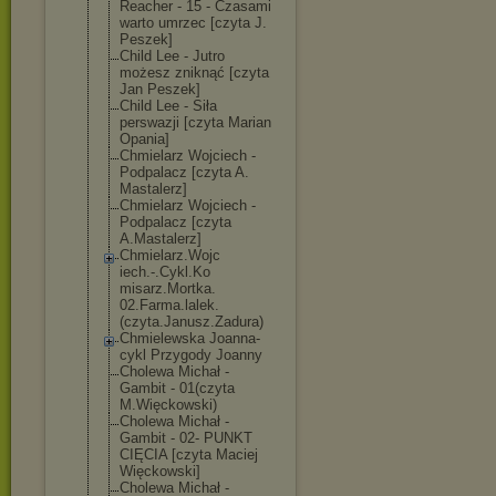
Reacher - 15 - Czasami
warto umrzec [czyta J.
Peszek]
Child Lee - Jutro
możesz zniknąć [czyta
Jan Peszek]
Child Lee - Siła
perswazji [czyta Marian
Opania]
Chmielarz Wojciech -
Podpalacz [czyta A.
Mastalerz]
Chmielarz Wojciech -
Podpalacz [czyta
A.Mastalerz]
Chmielarz.Wojc
iech.-.Cykl.Ko
misarz.Mortka.
02.Farma.lalek
.
(czyta.Janusz
.Zadura)
Chmielewska Joanna-
cykl Przygody Joanny
Cholewa Michał -
Gambit - 01(czyta
M.Więckowski)
Cholewa Michał -
Gambit - 02- PUNKT
CIĘCIA [czyta Maciej
Więckowski]
Cholewa Michał -