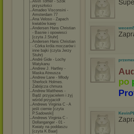
Supe
Alvin Toffler - Szok
przyszłości
Amadeo Visconsini -
Amsterdam 77
Ana Veloso - Zapach
kwiatów kawy
wecem
Andersen Hans Christian
- Basnie i opowiesci
Zapr
[czyta J.Stuhr]
Andersen Hans Christian
- Córka króla moczarów i
inne bajki (czyta Jerzy
Stuhr)
André Gide - Lochy
przeme
Watykanu
Andrew J. Hartley -
Aud
Maska Atreusza
Andrew Lane - Młody
po
Sherlock Holmes.
Zabójcza chmura
Pro
Andrew Matthews -
Bądź przyjacielem i żyj
wśród przyjaciół
Andrews Virginia C - A
jeśli ciernie [czyta
KevinP
P.Sadowski]
Andrews Virginia C -
Zapr
Dollanganger - 01 -
Kwiaty na poddaszu
[czyta K.Baar]