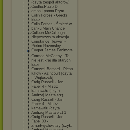
(czyta zespół aktorów)
Coelho.Paulo-D
emon.i.panna.P
rym
Colin Forbes - Grecki
klucz
Colin Forbes - Śmierć w
banku Main Chance
Colleen McCullough -
Nieprzyzwoita obsesja
Constance Heaven -
Piętno Ravensley
Cooper James Fenimore
Cormac McCarthy - To
nie jest kraj dla starych
ludzi
Cornwell Bernard - Piesn
lukow - Azincourt [czyta
L.Wojtaszak]
Craig Russell - Jan
Faber 4 - Mistrz
karnawału (czyta
Andrzej Mastalerz)
Craig Russell - Jan
Faber 4 - Mistrz
karnawału (czyta
Andrzej Mastalerz) 1
Craig Russell - Jan
Fabel 03 -
Zmartwychwstał
y (czyta
Andrzej Mastalerz)