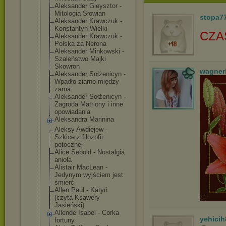
Aleksander Gieysztor -
Mitologia Słowian
stopa7
Aleksander Krawczuk -
Konstantyn Wielki
CZA
Aleksander Krawczuk -
Polska za Nerona
Aleksander Minkowski -
Szaleństwo Majki
Skowron
wagner
Aleksander Sołżenicyn -
Wpadło ziarno między
żarna
Aleksander Sołżenicyn -
Zagroda Matriony i inne
opowiadania
Aleksandra Marinina
Aleksy Awdiejew -
Szkice z filozofii
potocznej
Alice Sebold - Nostalgia
anioła
Alistair MacLean -
Jedynym wyjściem jest
śmierć
Allen Paul - Katyń
(czyta Ksawery
Jasieński)
Allende Isabel - Corka
yehicih
fortuny