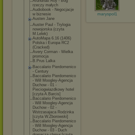
Arundhati Roy - Bóg
rzeczy małych
Audiobook - Negocjacje
maryspol1
w biznesie
Austen Jane
Auster Paul - Trylogia
nowojorska (czyta
M.Lelek)
AutoMapa 6.16 (1406)
Polska i Europa RC2
(Cracked)
Avery Corman - Wielka
promocja
B.Prus Lalka
Baccalario Pierdomenico
- Century
Baccalario Pierdomenico
- Will Moogley-Agencj
a
Duchow - 01 -
Pieciogwiazdko
wy hotel
[czyta A.Barcis]
Baccalario Pierdomenico
- Will Moogley-Agencj
a
Duchow - 02 -
Wstrzasajaca Rodzinka
[czyta W.Zborowski]
Baccalario Pierdomenico
- Will Moogley-Agencj
a
Duchow - 03 - Duch
drapacza chmur [czyta