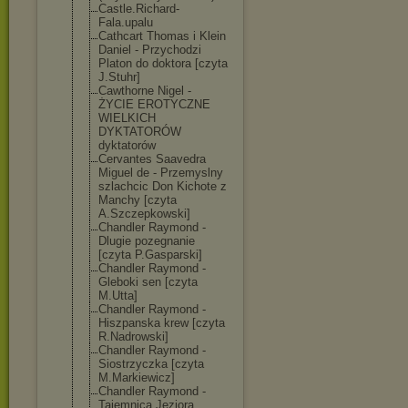
Castle.Richard
-
Fala.upalu
Cathcart Thomas i Klein
Daniel - Przychodzi
Platon do doktora [czyta
J.Stuhr]
Cawthorne Nigel -
ŻYCIE EROTYCZNE
WIELKICH
DYKTATORÓW
dyktatorów
Cervantes Saavedra
Miguel de - Przemyslny
szlachcic Don Kichote z
Manchy [czyta
A.Szczepkowski
]
Chandler Raymond -
Dlugie pozegnanie
[czyta P.Gasparski]
Chandler Raymond -
Gleboki sen [czyta
M.Utta]
Chandler Raymond -
Hiszpanska krew [czyta
R.Nadrowski]
Chandler Raymond -
Siostrzyczka [czyta
M.Markiewicz]
Chandler Raymond -
Tajemnica Jeziora