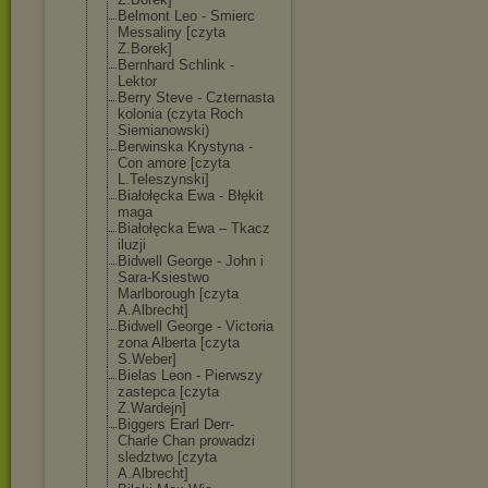
Belmont Leo - Smierc
Messaliny [czyta
Z.Borek]
Bernhard Schlink -
Lektor
Berry Steve - Czternasta
kolonia (czyta Roch
Siemianowski)
Berwinska Krystyna -
Con amore [czyta
L.Teleszynski]
Białołęcka Ewa - Błękit
maga
Białołęcka Ewa – Tkacz
iluzji
Bidwell George - John i
Sara-Ksiestwo
Marlborough [czyta
A.Albrecht]
Bidwell George - Victoria
zona Alberta [czyta
S.Weber]
Bielas Leon - Pierwszy
zastepca [czyta
Z.Wardejn]
Biggers Erarl Derr-
Charle Chan prowadzi
sledztwo [czyta
A.Albrecht]