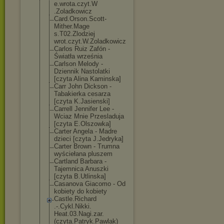
e.wrota.czyt.W
.Zoladkowicz
Card.Orson.Sco
tt-
Mither.Mage
s.T02.Zlodziej
wrot.czyt.W.Zo
ladkowicz
Carlos Ruiz Zafón -
Światła września
Carlson Melody -
Dziennik Nastolatki
[czyta Alina Kaminska]
Carr John Dickson -
Tabakierka cesarza
[czyta K.Jasienski]
Carrell Jennifer Lee -
Wciaz Mnie Przesladuja
[czyta E.Olszowka]
Carter Angela - Madre
dzieci [czyta J.Jedryka]
Carter Brown - Trumna
wyściełana pluszem
Cartland Barbara -
Tajemnica Anuszki
[czyta B.Utlinska]
Casanova Giacomo - Od
kobiety do kobiety
Castle.Richard
.-.Cykl.Nikki.
Heat.03.Nagi.z
ar.
(czyta.Patr
yk.Pawlak)