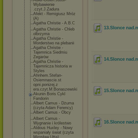
Wybawienie
.czyt.J.Zadura
Afekt - Remigiusz Mróz
(A)
Agatha Christie - A.B.C
13.Slonce nad
.
Agatha Christie - Chleb
olbrzyma
Agatha Christie -
Morderstwo na plebanii
Agatha Christie -
Tajemnica Siedmiu
Zegarów
14.Slonce nad
.
Agatha Christie -
Tajemnicza historia w
Styles
Ahnhem.Stefan-
Osiemnascie.st
opni.ponizej.z
era.czyt.M.Bon
aszewski
15.Slonce nad
.
Akunin Boris Cykl
Fandorin
Albert Camus - Dżuma
(czyta Adam Ferency)
Albert Camus - Obcy
Albert Camus -
16.Slonce nad
.
Wygnanie i królestwo
Aldous Huxley - Nowy
wspaniały świat (czyta
Mirosław Utta)