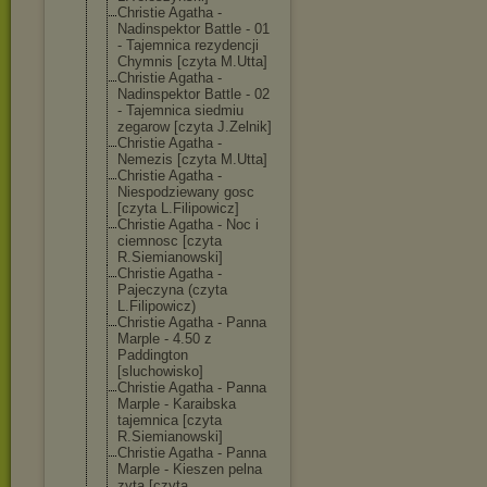
Christie Agatha -
Nadinspektor Battle - 01
- Tajemnica rezydencji
Chymnis [czyta M.Utta]
Christie Agatha -
Nadinspektor Battle - 02
- Tajemnica siedmiu
zegarow [czyta J.Zelnik]
Christie Agatha -
Nemezis [czyta M.Utta]
Christie Agatha -
Niespodziewany gosc
[czyta L.Filipowicz]
Christie Agatha - Noc i
ciemnosc [czyta
R.Siemianowski
]
Christie Agatha -
Pajeczyna (czyta
L.Filipowicz)
Christie Agatha - Panna
Marple - 4.50 z
Paddington
[sluchowisko]
Christie Agatha - Panna
Marple - Karaibska
tajemnica [czyta
R.Siemianowski
]
Christie Agatha - Panna
Marple - Kieszen pelna
zyta [czyta