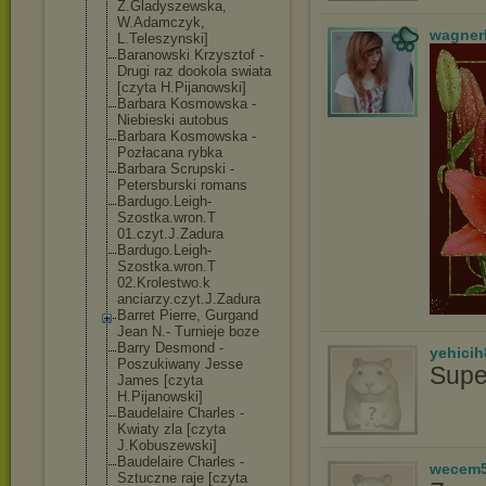
Z.Gladyszewska
,
W.Adamczyk,
wagner
L.Teleszynski]
Baranowski Krzysztof -
Drugi raz dookola swiata
[czyta H.Pijanowski]
Barbara Kosmowska -
Niebieski autobus
Barbara Kosmowska -
Pozłacana rybka
Barbara Scrupski -
Petersburski romans
Bardugo.Leigh-
Szostka.wron.T
01.czyt.J.Zadu
ra
Bardugo.Leigh-
Szostka.wron.T
02.Krolestwo.k
anciarzy.czyt.
J.Zadura
Barret Pierre, Gurgand
Jean N.- Turnieje boze
Barry Desmond -
yehicih
Poszukiwany Jesse
Supe
James [czyta
H.Pijanowski]
Baudelaire Charles -
Kwiaty zla [czyta
J.Kobuszewski]
Baudelaire Charles -
wecem
Sztuczne raje [czyta