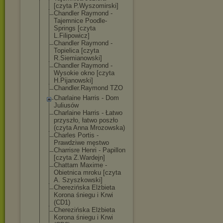
[czyta P.Wyszomirski]
Chandler Raymond -
Tajemnice Poodle-
Springs [czyta
L.Filipowicz]
Chandler Raymond -
Topielica [czyta
R.Siemianowski
]
Chandler Raymond -
Wysokie okno [czyta
H.Pijanowski]
Chandler.Raymo
nd TZO
Charlaine Harris - Dom
Juliusów
Charlaine Harris - Łatwo
przyszło, łatwo poszło
(czyta Anna Mrozowska)
Charles Portis -
Prawdziwe męstwo
Charrisre Henri - Papillon
[czyta Z.Wardejn]
Chattam Maxime -
Obietnica mroku [czyta
A. Szyszkowski]
Cherezińska Elżbieta
Korona śniegu i Krwi
(CD1)
Cherezińska Elżbieta
Korona śniegu i Krwi