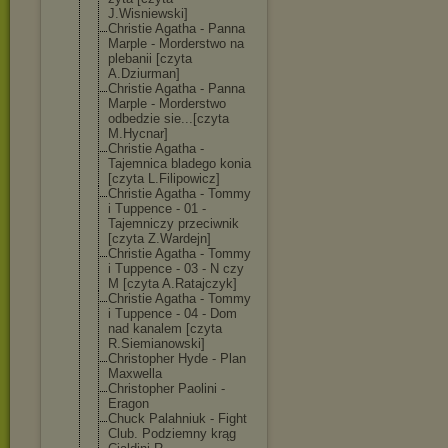
J.Wisniewski]
Christie Agatha - Panna
Marple - Morderstwo na
plebanii [czyta
A.Dziurman]
Christie Agatha - Panna
Marple - Morderstwo
odbedzie sie...[czyta
M.Hycnar]
Christie Agatha -
Tajemnica bladego konia
[czyta L.Filipowicz]
Christie Agatha - Tommy
i Tuppence - 01 -
Tajemniczy przeciwnik
[czyta Z.Wardejn]
Christie Agatha - Tommy
i Tuppence - 03 - N czy
M [czyta A.Ratajczyk]
Christie Agatha - Tommy
i Tuppence - 04 - Dom
nad kanalem [czyta
R.Siemianowski
]
Christopher Hyde - Plan
Maxwella
Christopher Paolini -
Eragon
Chuck Palahniuk - Fight
Club. Podziemny krąg