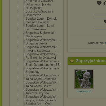
Boccaccio Giovanni -
💖 𝑮
Dekameron [czyta
H.Drygalski]
Boccaccio.Giov
anni-
Dekameron
Bogdan Loebl - Dymek

mesjasz zwierząt
Bogdan Loebl - Letni
dom wampirów
Bogusław Sujkowski -
Nie bogowie
Bogusław Wołoszański -
Musisz się
Droga do piekła
Bogusław Wołoszański -
II wojna światowa
Bogusław Wołoszański -
Po II wojnie światowej
Zaprzyjaźnion
Bogusław Wołoszański -
Sieć. Ostatni bastion SS
Bogusław Wołoszański -
Straceńcy
Bogusław Wołoszański -
Tajna wojna Churchilla
Bogusław Wołoszański -
Tajna wojna Hitlera
Bogusław Wołoszański -
maryspol1
Twierdza szyfrów
Bogusław Wołoszański -
Wojna, miłość, zdrada
Bohdan Arct - Cyrk