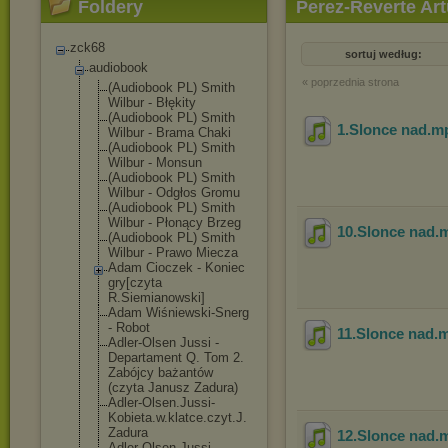
Foldery
Perez-Reverte Art
[czyta J.Kiss]
zck68
sortuj według:
audiobook
« poprzednia strona
(Audiobook PL) Smith
Wilbur - Błękity
(Audiobook PL) Smith
1.Slonce nad
.m
Wilbur - Brama Chaki
(Audiobook PL) Smith
Wilbur - Monsun
(Audiobook PL) Smith
Wilbur - Odgłos Gromu
(Audiobook PL) Smith
Wilbur - Płonący Brzeg
10.Slonce nad
.
(Audiobook PL) Smith
Wilbur - Prawo Miecza
Adam Cioczek - Koniec
gry[czyta
R.Siemianowski
]
Adam Wiśniewski-Sne
rg
- Robot
11.Slonce nad
.
Adler-Olsen Jussi -
Departament Q. Tom 2.
Zabójcy bażantów
(czyta Janusz Zadura)
Adler-Olsen.Ju
ssi-
Kobieta.w.
klatce.czyt.J.
Zadura
12.Slonce nad
.
Adler-Olsen.Ju
ssi-