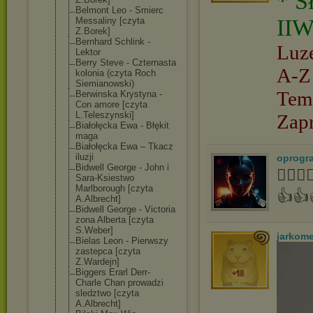
* S
Belmont Leo - Smierc
IIW
Messaliny [czyta
Z.Borek]
Bernhard Schlink -
Luz
Lektor
Berry Steve - Czternasta
A-Z
kolonia (czyta Roch
Siemianowski)
Tem
Berwinska Krystyna -
Con amore [czyta
L.Teleszynski]
Zap
Białołęcka Ewa - Błękit
maga
Białołęcka Ewa – Tkacz
iluzji
oprogr
Bidwell George - John i
👍🏻
Sara-Ksiestwo
Marlborough [czyta
👍👍
A.Albrecht]
Bidwell George - Victoria
zona Alberta [czyta
S.Weber]
jarkom
Bielas Leon - Pierwszy
zastepca [czyta
Z.Wardejn]
Biggers Erarl Derr-
Charle Chan prowadzi
sledztwo [czyta
A.Albrecht]