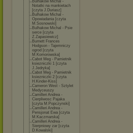
Bulhakow Michal -
Notatki na mankietach
[czyta J.Duriasz]
Bulhakow Michal -
Opowiadania [czyta
M.Sosnowski]
Bulhakow Michal - Psie
serce [czyta
Z.Zapasiewicz]
Burnett Frances
Hodgson - Tajemniczy
ogrod [czyta
M.Komorowska]
Cabot Meg - Pamietnik
ksiezniczki 1 [czyta
J.Jedryka]
Cabot Meg - Pamietnik
ksiezniczki 2 [czyta
H.Kinder-Kiss]
Cameron West - Sztylet
Medyceuszy
Camilleri Andrea -
Cierpliwosc Pajaka
[czyta M.Popczynski]
Camilleri Andrea -
Pensjonat Ewa [czyta
M.Kaczmarska]
Camilleri Andrea -
Sierpniowy zar [czyta
D.Kowalski]