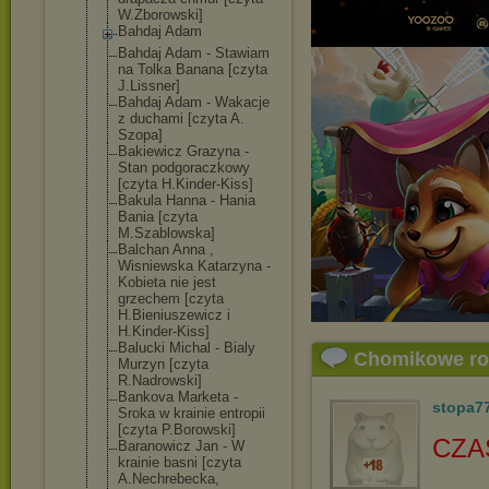
W.Zborowski]
Bahdaj Adam
Bahdaj Adam - Stawiam
na Tolka Banana [czyta
J.Lissner]
Bahdaj Adam - Wakacje
z duchami [czyta A.
Szopa]
Bakiewicz Grazyna -
Stan podgoraczkowy
[czyta H.Kinder-Kiss]
Bakula Hanna - Hania
Bania [czyta
M.Szablowska]
Balchan Anna ,
Wisniewska Katarzyna -
Kobieta nie jest
grzechem [czyta
H.Bieniuszewic
z i
H.Kinder-Kiss]
Balucki Michal - Bialy
Chomikowe r
Murzyn [czyta
R.Nadrowski]
Bankova Marketa -
stopa7
Sroka w krainie entropii
[czyta P.Borowski]
CZA
Baranowicz Jan - W
krainie basni [czyta
A.Nechrebecka,