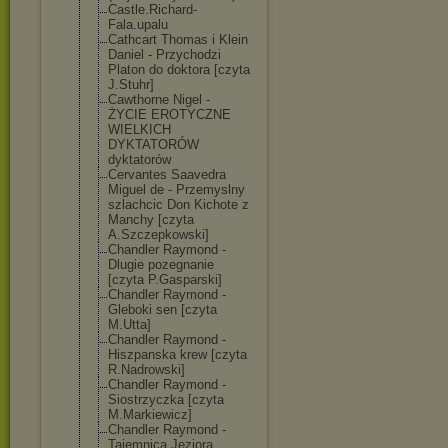
Castle.Richard
-
Fala.upalu
Cathcart Thomas i Klein
Daniel - Przychodzi
Platon do doktora [czyta
J.Stuhr]
Cawthorne Nigel -
ŻYCIE EROTYCZNE
WIELKICH
DYKTATORÓW
dyktatorów
Cervantes Saavedra
Miguel de - Przemyslny
szlachcic Don Kichote z
Manchy [czyta
A.Szczepkowski
]
Chandler Raymond -
Dlugie pozegnanie
[czyta P.Gasparski]
Chandler Raymond -
Gleboki sen [czyta
M.Utta]
Chandler Raymond -
Hiszpanska krew [czyta
R.Nadrowski]
Chandler Raymond -
Siostrzyczka [czyta
M.Markiewicz]
Chandler Raymond -
Tajemnica Jeziora