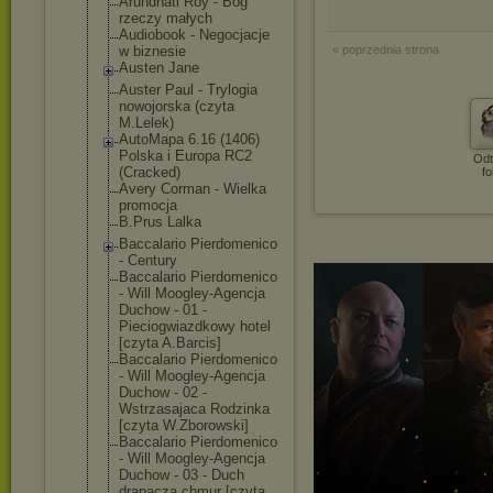
Arundhati Roy - Bóg
rzeczy małych
Audiobook - Negocjacje
w biznesie
« poprzednia strona
Austen Jane
Auster Paul - Trylogia
nowojorska (czyta
M.Lelek)
AutoMapa 6.16 (1406)
Polska i Europa RC2
Odt
(Cracked)
fo
Avery Corman - Wielka
promocja
B.Prus Lalka
Baccalario Pierdomenico
- Century
Baccalario Pierdomenico
- Will Moogley-Agencj
a
Duchow - 01 -
Pieciogwiazdko
wy hotel
[czyta A.Barcis]
Baccalario Pierdomenico
- Will Moogley-Agencj
a
Duchow - 02 -
Wstrzasajaca Rodzinka
[czyta W.Zborowski]
Baccalario Pierdomenico
- Will Moogley-Agencj
a
Duchow - 03 - Duch
drapacza chmur [czyta