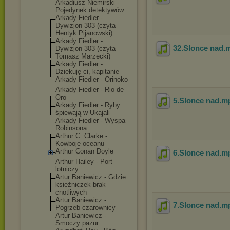
Arkadiusz Niemirski -
Pojedynek detektywów
Arkady Fiedler -
Dywizjon 303 (czyta
Hentyk Pijanowski)
Arkady Fiedler -
32.Slonce nad
.
Dywizjon 303 (czyta
Tomasz Marzecki)
Arkady Fiedler -
Dziękuję ci, kapitanie
Arkady Fiedler - Orinoko
Arkady Fiedler - Rio de
Oro
5.Slonce nad
.m
Arkady Fiedler - Ryby
śpiewają w Ukajali
Arkady Fiedler - Wyspa
Robinsona
Arthur C. Clarke -
Kowboje oceanu
Arthur Conan Doyle
6.Slonce nad
.m
Arthur Hailey - Port
lotniczy
Artur Baniewicz - Gdzie
księżniczek brak
cnotliwych
Artur Baniewicz -
7.Slonce nad
.m
Pogrzeb czarownicy
Artur Baniewicz -
Smoczy pazur