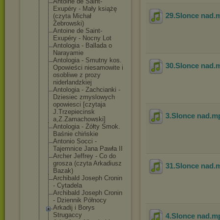
Antoine de Saint-
Exupéry - Mały książę
29.Slonce nad
.
(czyta Michał
Żebrowski)
Antoine de Saint-
Exupéry - Nocny Lot
Antologia - Ballada o
Narayamie
Antologia - Smutny kos.
30.Slonce nad
.
Opowieści niesamowite i
osobliwe z prozy
niderlandzkiej
Antologia - Zachcianki -
Dziesiec zmyslowych
opowiesci [czytaja
J.Trzepiecinsk
3.Slonce nad
.m
a,Z.Zamachowsk
i]
Antologia - Żółty Smok.
Baśnie chińskie
Antonio Socci -
Tajemnice Jana Pawła II
Archer Jeffrey - Co do
grosza (czyta Arkadiusz
31.Slonce nad
.
Bazak)
Archibald Joseph Cronin
- Cytadela
Archibald Joseph Cronin
- Dziennik Północy
Arkadij i Borys
Strugaccy
4.Slonce nad
.m