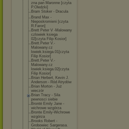
zna pan Maronne [czyta
P.Oledzki]
Bram Stoker - Dracula
Brand Max -
Nieposkromieni [czyta
R.Faron]
Brett Peter V -Malowany
czlowiek ksiega
02[czyta Filip Kosior]
Brett.Peter V.-
Malowany.cz
lowiek.ksiega.
01[czyta
Filip Kosior]
Brett.Peter V.-
Malowany.cz
lowiek.ksiega.
02[czyta
Filip Kosior]
Brian Herbert, Kevin J.
Anderson - Ród Atrydów
Brian Morton - Już
wieczór
Brian Tracy - Sila
pewnosci siebie
Brontë Emily Jane -
wichrowe wzgórza
Bronte Emily-Wichrowe
wzgórza
Brooks Robert -
Grobowiec Sargerasa.