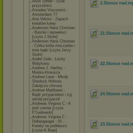
Alvin Toffler - Szok
2.Slonce nad
.m
przyszłości
Amadeo Visconsini -
Amsterdam 77
Ana Veloso - Zapach
kwiatów kawy
Andersen Hans Christian
- Basnie i opowiesci
21.Slonce nad
.
[czyta J.Stuhr]
Andersen Hans Christian
- Córka króla moczarów i
inne bajki (czyta Jerzy
Stuhr)
André Gide - Lochy
22.Slonce nad
.
Watykanu
Andrew J. Hartley -
Maska Atreusza
Andrew Lane - Młody
Sherlock Holmes.
Zabójcza chmura
Andrew Matthews -
24.Slonce nad
.
Bądź przyjacielem i żyj
wśród przyjaciół
Andrews Virginia C - A
jeśli ciernie [czyta
P.Sadowski]
Andrews Virginia C -
Dollanganger - 01 -
23.Slonce nad
.
Kwiaty na poddaszu
[czyta K.Baar]