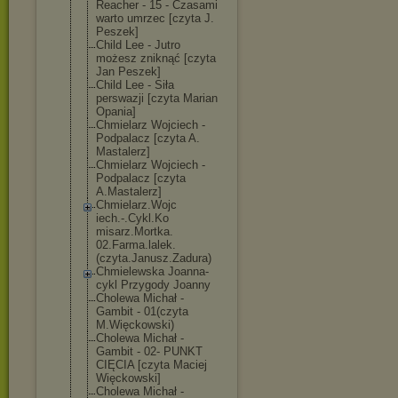
Reacher - 15 - Czasami
warto umrzec [czyta J.
Peszek]
Child Lee - Jutro
możesz zniknąć [czyta
Jan Peszek]
Child Lee - Siła
perswazji [czyta Marian
Opania]
Chmielarz Wojciech -
Podpalacz [czyta A.
Mastalerz]
Chmielarz Wojciech -
Podpalacz [czyta
A.Mastalerz]
Chmielarz.Wojc
iech.-.Cykl.Ko
misarz.Mortka.
02.Farma.lalek
.
(czyta.Janusz
.Zadura)
Chmielewska Joanna-
cykl Przygody Joanny
Cholewa Michał -
Gambit - 01(czyta
M.Więckowski)
Cholewa Michał -
Gambit - 02- PUNKT
CIĘCIA [czyta Maciej
Więckowski]
Cholewa Michał -