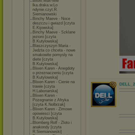
Bilski.Max-Wie
lka.draka.w.Lo
ndynie.czyt.R.
Siemianowski
Binchy Maeve - Noce
deszczu i gwiazd [czyta
E.Kijowska]
Binchy Maeve - Szklane
jezioro [czyta
B.Kutylowska]
Blaszczyszyn Maria -
Jedzta co chceta - nowe
smakowite pomysly na
diete [czyta
B.Kutylowska]
Blixen Karen - Anegdoty
o przeznaczeniu [czyta
B.Kutylowska]
Blixen Karen - Cienie na
DELL_2
trawie [czyta
H.Labonarska]
Blixen Karen -
Pozegnanie z Afryka
[czyta K.Nolbrzak]
Blixen Karen - Zimowe
opowiesci [czyta
B.Kutylowska]
Blomberg Rolf - Zloto i
anakondy [czyta
R.Siemianowski
]