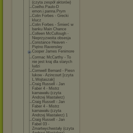
(czyta zespół aktorów)
Coelho.Paulo-D
emon.i.panna.P
rym
Colin Forbes - Grecki
klucz
Colin Forbes - Śmierć w
banku Main Chance
Colleen McCullough -
Nieprzyzwoita obsesja
Constance Heaven -
Piętno Ravensley
Cooper James Fenimore
Cormac McCarthy - To
nie jest kraj dla starych
ludzi
Cornwell Bernard - Piesn
lukow - Azincourt [czyta
L.Wojtaszak]
Craig Russell - Jan
Faber 4 - Mistrz
karnawału (czyta
Andrzej Mastalerz)
Craig Russell - Jan
Faber 4 - Mistrz
karnawału (czyta
Andrzej Mastalerz) 1
Craig Russell - Jan
Fabel 03 -
Zmartwychwstał
y (czyta
Andrzej Mastalerz)