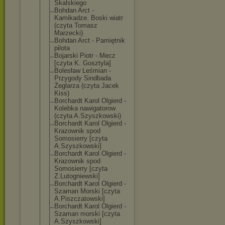
Skalskiego
Bohdan Arct -
Kamikadze. Boski wiatr
(czyta Tomasz
Marzecki)
Bohdan Arct - Pamiętnik
pilota
Bojarski Piotr - Mecz
[czyta K. Gosztyla]
Bolesław Leśmian -
Przygody Sindbada
Żeglarza (czyta Jacek
Kiss)
Borchardt Karol Olgierd -
Kolebka nawigatorow
(czyta A.Szyszkowski)
Borchardt Karol Olgierd -
Krazownik spod
Somosierry [czyta
A.Szyszkowski]
Borchardt Karol Olgierd -
Krazownik spod
Somosierry [czyta
Z.Lutogniewski
]
Borchardt Karol Olgierd -
Szaman Morski [czyta
A.Piszczatowsk
i]
Borchardt Karol Olgierd -
Szaman morski [czyta
A.Szyszkowski]