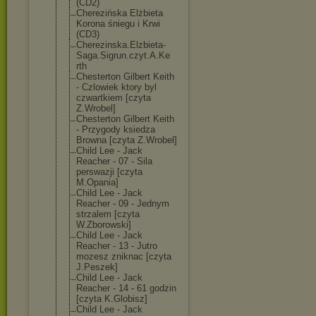
(CD2)
Cherezińska Elżbieta
Korona śniegu i Krwi
(CD3)
Cherezinska.El
zbieta-
Saga.Si
grun.czyt.A.Ke
rth
Chesterton Gilbert Keith
- Czlowiek ktory byl
czwartkiem [czyta
Z.Wrobel]
Chesterton Gilbert Keith
- Przygody ksiedza
Browna [czyta Z.Wrobel]
Child Lee - Jack
Reacher - 07 - Sila
perswazji [czyta
M.Opania]
Child Lee - Jack
Reacher - 09 - Jednym
strzalem [czyta
W.Zborowski]
Child Lee - Jack
Reacher - 13 - Jutro
mozesz zniknac [czyta
J.Peszek]
Child Lee - Jack
Reacher - 14 - 61 godzin
[czyta K.Globisz]
Child Lee - Jack