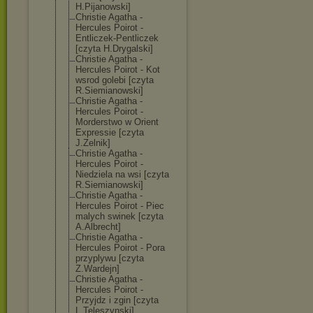
H.Pijanowski]
Christie Agatha -
Hercules Poirot -
Entliczek-Pent
liczek
[czyta H.Drygalski]
Christie Agatha -
Hercules Poirot - Kot
wsrod golebi [czyta
R.Siemianowski
]
Christie Agatha -
Hercules Poirot -
Morderstwo w Orient
Expressie [czyta
J.Zelnik]
Christie Agatha -
Hercules Poirot -
Niedziela na wsi [czyta
R.Siemianowski
]
Christie Agatha -
Hercules Poirot - Piec
malych swinek [czyta
A.Albrecht]
Christie Agatha -
Hercules Poirot - Pora
przyplywu [czyta
Z.Wardejn]
Christie Agatha -
Hercules Poirot -
Przyjdz i zgin [czyta
L.Teleszynski]