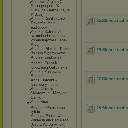
Andrews Virginia C -
Dollanganger - 02 -
Platki na wietrze [czyta
K.Baar]
Andrzej Danilkiewicz
25.Slonce nad
.
Rekonfiguracja
audiobook
Andrzej Kalinin -Ze
sztambucha starego
komucha[czyta Jacek
Kiss]
Andrzej Pilipiuk - Kroniki
26.Slonce nad
.
Jakuba Wędrowycza
Andrzej Sapkowski
Andrzej Stasiuk -
Opowieści Galicyjskie
Andrzej Zaniewski -
Szczur
27.Slonce nad
.
Anita Diamant -
Czerwony namiot
Anna Olimpia
Mostowska - Matylda i
Daniło
Anne Rice
Anonim - Księga bez
28.Slonce nad
.
tytułu
Anthony Piers - Xanth -
Zaklęcie dla Cameleon
[Czyta W. Barwiński]