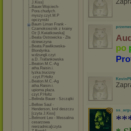
Zapr
J.Kiss]
Bauer.Wojciech
-
Pora.chudych.
myszy.czyt.M.P
opczynski
Baum Liman Frank -
przeme
Czarnoksieznik z krainy
Oz [I.Kwiatkowska
]
Aud
Beata Ostrowicka - Zła
dziewczyna
po
Beata.Pawlikow
ska-
Blondynka.
w.dzungli.czyt
Pro
a.D..Trafankow
ska
Beaton.M.C.-Ag
atha.Raisin.i.
lyzka.trucizny
.czyt.P.Holtz
KevinP
Beaton.M.C.-Ag
Zapr
atha.Raisin.i.
upiorna.plaza.
czyt.P.Holtz
Belinda Bauer - Szczątki
Bellow Saul -
Henderson, krol deszczu
ss_arg
[czyta J.Kiss]
**
Belmont Leo - Messalina
cesarzowa
nierzadnica[cz
yta
Z.Borek]