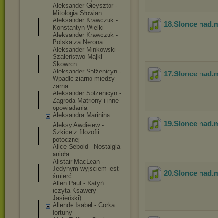
Aleksander Gieysztor -
Mitologia Słowian
Aleksander Krawczuk -
18.Slonce nad
.
Konstantyn Wielki
Aleksander Krawczuk -
Polska za Nerona
Aleksander Minkowski -
Szaleństwo Majki
Skowron
Aleksander Sołżenicyn -
17.Slonce nad
.
Wpadło ziarno między
żarna
Aleksander Sołżenicyn -
Zagroda Matriony i inne
opowiadania
Aleksandra Marinina
19.Slonce nad
.
Aleksy Awdiejew -
Szkice z filozofii
potocznej
Alice Sebold - Nostalgia
anioła
Alistair MacLean -
Jedynym wyjściem jest
20.Slonce nad
.
śmierć
Allen Paul - Katyń
(czyta Ksawery
Jasieński)
Allende Isabel - Corka
fortuny