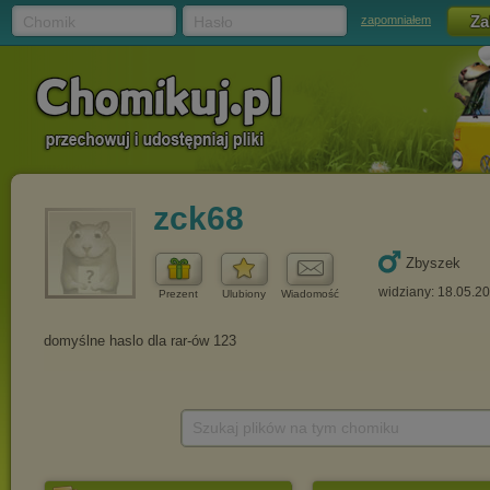
Chomik
Hasło
zapomniałem
zck68
Zbyszek
widziany: 18.05.2
Prezent
Ulubiony
Wiadomość
Szukaj plików na tym chomiku