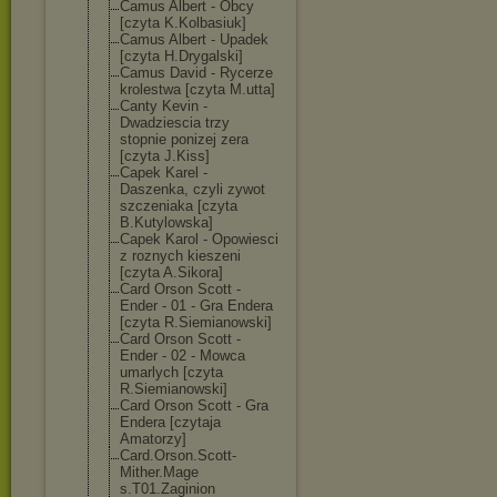
Camus Albert - Obcy
[czyta K.Kolbasiuk]
Camus Albert - Upadek
[czyta H.Drygalski]
Camus David - Rycerze
krolestwa [czyta M.utta]
Canty Kevin -
Dwadziescia trzy
stopnie ponizej zera
[czyta J.Kiss]
Capek Karel -
Daszenka, czyli zywot
szczeniaka [czyta
B.Kutylowska]
Capek Karol - Opowiesci
z roznych kieszeni
[czyta A.Sikora]
Card Orson Scott -
Ender - 01 - Gra Endera
[czyta R.Siemianowski
]
Card Orson Scott -
Ender - 02 - Mowca
umarlych [czyta
R.Siemianowski
]
Card Orson Scott - Gra
Endera [czytaja
Amatorzy]
Card.Orson.Sco
tt-
Mither.Mage
s.T01.Zaginion