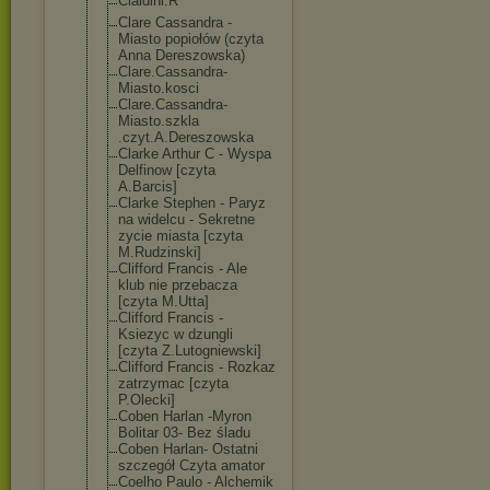
Cialdini.R
Clare Cassandra -
Miasto popiołów (czyta
Anna Dereszowska)
Clare.Cassandr
a-
Miasto.kosci
Clare.Cassandr
a-
Miasto.szkla
.czyt.A.Deresz
owska
Clarke Arthur C - Wyspa
Delfinow [czyta
A.Barcis]
Clarke Stephen - Paryz
na widelcu - Sekretne
zycie miasta [czyta
M.Rudzinski]
Clifford Francis - Ale
klub nie przebacza
[czyta M.Utta]
Clifford Francis -
Ksiezyc w dzungli
[czyta Z.Lutogniewski
]
Clifford Francis - Rozkaz
zatrzymac [czyta
P.Olecki]
Coben Harlan -Myron
Bolitar 03- Bez śladu
Coben Harlan- Ostatni
szczegół Czyta amator
Coelho Paulo - Alchemik