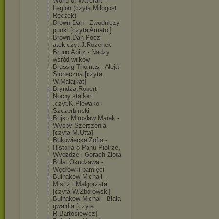
World of Warcraft -
Legion (czyta Miłogost
Reczek)
Brown Dan - Zwodniczy
punkt [czyta Amator]
Brown.Dan-Pocz
atek.czyt.J.Ro
zenek
Bruno Apitz - Nadzy
wśród wilków
Brussig Thomas - Aleja
Sloneczna [czyta
W.Malajkat]
Bryndza.Robert
-
Nocny.stalker
.czyt.K.Plewak
o-
Szczerbinski
Bujko Miroslaw Marek -
Wyspy Szerszenia
[czyta M.Utta]
Bukowiecka Zofia -
Historia o Panu Piotrze,
Wydzdze i Gorach Zlota
Bułat Okudżawa -
Wędrówki pamięci
Bulhakow Michail -
Mistrz i Malgorzata
[czyta W.Zborowski]
Bulhakow Michal - Biala
gwardia [czyta
R.Bartosiewicz
]