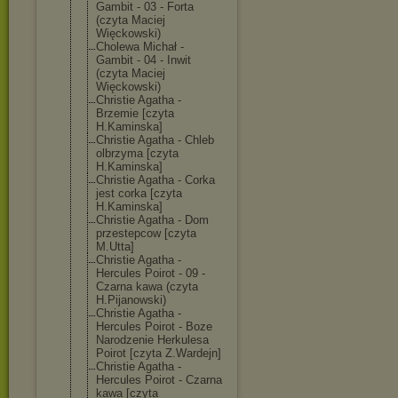
Gambit - 03 - Forta
(czyta Maciej
Więckowski)
Cholewa Michał -
Gambit - 04 - Inwit
(czyta Maciej
Więckowski)
Christie Agatha -
Brzemie [czyta
H.Kaminska]
Christie Agatha - Chleb
olbrzyma [czyta
H.Kaminska]
Christie Agatha - Corka
jest corka [czyta
H.Kaminska]
Christie Agatha - Dom
przestepcow [czyta
M.Utta]
Christie Agatha -
Hercules Poirot - 09 -
Czarna kawa (czyta
H.Pijanowski)
Christie Agatha -
Hercules Poirot - Boze
Narodzenie Herkulesa
Poirot [czyta Z.Wardejn]
Christie Agatha -
Hercules Poirot - Czarna
kawa [czyta