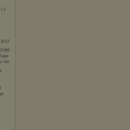
 I Z
O JEST
EŁNIE
Zagoi
a i Do
a
4
gu