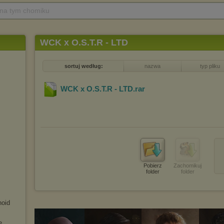
 na tym chomiku
WCK x O.S.T.R - LTD
sortuj według:
nazwa
typ pliku
WCK x O.S.T.R - LTD
.rar
Pobierz
Zachomikuj
folder
folder
noid
e