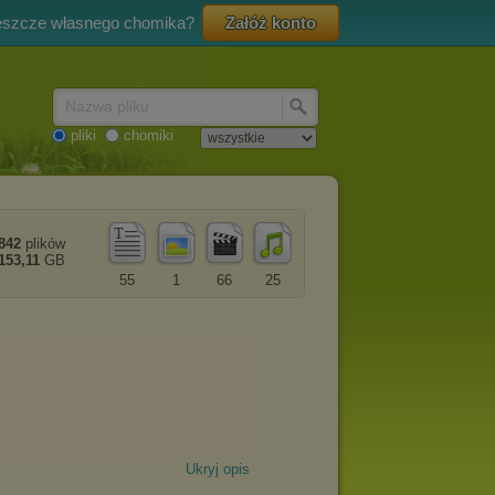
eszcze własnego chomika?
Załóż konto
Nazwa pliku
pliki
chomiki
842
plików
153,11
GB
55
1
66
25
Ukryj opis