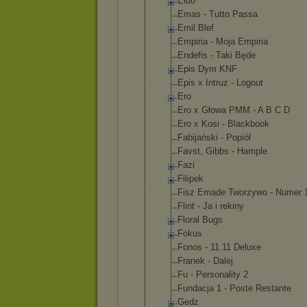
Eldo
Emas - Tutto Passa
Emil Blef
Empiria - Moja Empiria
Endefis - Taki Będe
Epis Dym KNF
Epis x Intruz - Logout
Ero
Ero x Głowa PMM - A B C D
Ero x Kosi - Blackbook
Fabijański - Popiół
Favst, Gibbs - Hample
Fazi
Filipek
Fisz Emade Tworzywo - Numer 
Flint - Ja i rekiny
Floral Bugs
Fokus
Fonos - 11 11 Deluxe
Franek - Dalej
Fu - Personality 2
Fundacja 1 - Poste Restante
Gedz