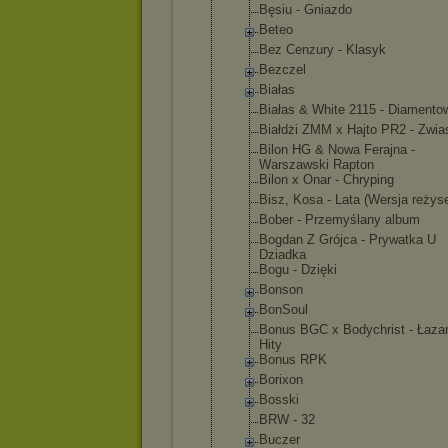
Bęsiu - Gniazdo
Beteo
Bez Cenzury - Klasyk
Bezczel
Białas
Białas & White 2115 - Diamento
Białdżi ZMM x Hajto PR2 - Zwia
Bilon HG & Nowa Ferajna -
Warszawski Rapton
Bilon x Onar - Chryping
Bisz, Kosa - Lata (Wersja reżys
Bober - Przemyślany album
Bogdan Z Grójca - Prywatka U
Dziadka
Bogu - Dzięki
Bonson
BonSoul
Bonus BGC x Bodychrist - Łazar
Hity
Bonus RPK
Borixon
Bosski
BRW - 32
Buczer