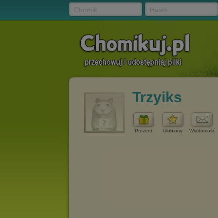
Chomik
Hasło
Trzyiks
Prezent
Ulubiony
Wiadomość