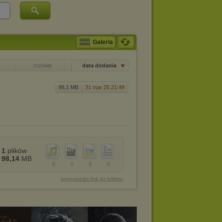
Galeria
rozmiar
data dodania
98,1 MB
31 mar 25 21:49
1
plików
98,14
MB
0
0
0
0
bezpośredni link do folderu