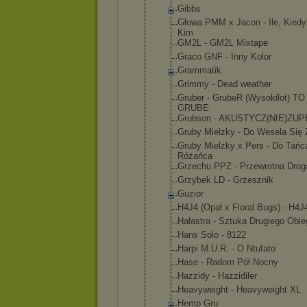
Gibbs
Głowa PMM x Jacon - Ile, Kiedy
Kim
GM2L - GM2L Mixtape
Graco GNF - Inny Kolor
Grammatik
Grimmy - Dead weather
Gruber - GrubeR (Wysokilot) T
GRUBE
Grubson - AKUSTYCZ(NI
E)ZUP
Gruby Mielzky - Do Wesela Się 
Gruby Mielzky x Pers - Do Tańc
Różańca
Grzechu PPZ - Przewrotna Drog
Grzybek LD - Grzesznik
Guzior
H4J4 (Opał x Floral Bugs) - H4J
Hałastra - Sztuka Drugiego Obie
Hans Solo - 8122
Harpi M.U.R. - O Ntufato
Hase - Radom Pół Nocny
Hazzidy - Hazzidiler
Heavyweight - Heavyweight XL
Hemp Gru