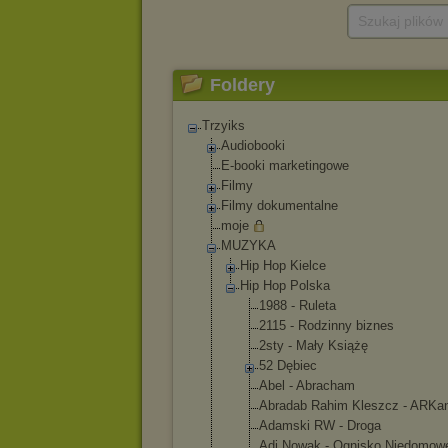
Szukaj plików
Foldery
Trzyiks
Audiobooki
E-booki marketingowe
Filmy
Filmy dokumentalne
moje
MUZYKA
Hip Hop Kielce
Hip Hop Polska
1988 - Ruleta
2115 - Rodzinny biznes
2sty - Mały Książę
52 Dębiec
Abel - Abracham
Abradab Rahim Kleszcz - ARKa
Adamski RW - Droga
Adi Nowak - Ognisko Niedomow