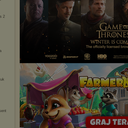
s 2
a
tuk
sent