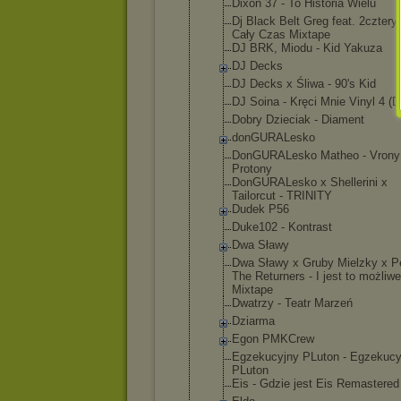
Dixon 37 - To Historia Wielu
Dj Black Belt Greg feat. 2cztery7
Cały Czas Mixtape
DJ BRK, Miodu - Kid Yakuza
DJ Decks
DJ Decks x Śliwa - 90's Kid
DJ Soina - Kręci Mnie Vinyl 4 (D
Dobry Dzieciak - Diament
donGURALesk
o
DonGURALesk
o Matheo - Vrony
Protony
DonGURALesk
o x Shellerini x
Tailorcut - TRINITY
Dudek P56
Duke102 - Kontrast
Dwa Sławy
Dwa Sławy x Gruby Mielzky x P
The Returners - I jest to możliwe
Mixtape
Dwatrzy - Teatr Marzeń
Dziarma
Egon PMKCrew
Egzekucyjny PLuton - Egzekucy
PLuton
Eis - Gdzie jest Eis Remastered