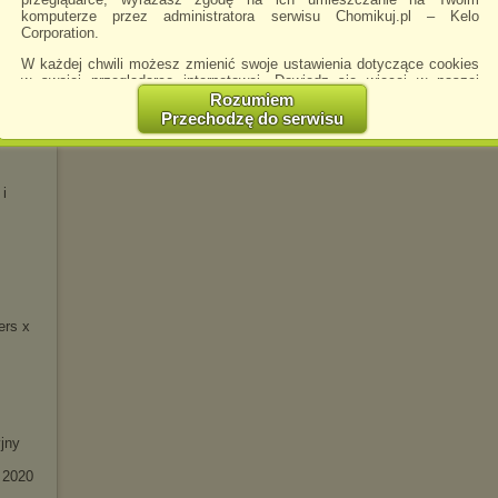
komputerze przez administratora serwisu Chomikuj.pl – Kelo
 -
Corporation.
W każdej chwili możesz zmienić swoje ustawienia dotyczące cookies
w swojej przeglądarce internetowej. Dowiedz się więcej w naszej
Polityce Prywatności -
http://chomikuj.pl/PolitykaPrywatnosci.aspx
.
Rozumiem
Przechodzę do serwisu
eluxe)
Jednocześnie informujemy że zmiana ustawień przeglądarki może
spowodować ograniczenie korzystania ze strony Chomikuj.pl.
W przypadku braku twojej zgody na akceptację cookies niestety
 i
prosimy o opuszczenie serwisu chomikuj.pl.
Wykorzystanie plików cookies
przez
Zaufanych Partnerów
(dostosowanie reklam do Twoich potrzeb, analiza skuteczności działań
marketingowych).
Wyrażenie sprzeciwu spowoduje, że wyświetlana Ci reklama nie
będzie dopasowana do Twoich preferencji, a będzie to reklama
wyświetlona przypadkowo.
ers x
Istnieje możliwość zmiany ustawień przeglądarki internetowej w
sposób uniemożliwiający przechowywanie plików cookies na
urządzeniu końcowym. Można również usunąć pliki cookies,
dokonując odpowiednich zmian w ustawieniach przeglądarki
internetowej.
jny
Pełną informację na ten temat znajdziesz pod adresem
http://chomikuj.pl/PolitykaPrywatnosci.aspx
.
 2020