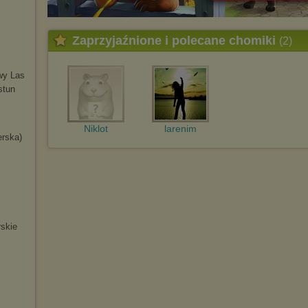
Zaprzyjaźnione i polecane chomiki
(2)
wy Las
stun
Niklot
larenim
erska)
skie