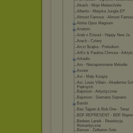
Akash - Moje Melancholie
Alberto - Miejska Jungla EP
Almost Famous - Almost Famou
Aloha Opus Magnum
Anatom
Arab x Ensoul - Happy New Ja
Arach - Cztery
Arczi $zajka - Preludium
ArEs & Paulina Chmura - Arktyk
Arkadio
Aro - Niezapomnia
ne Melodie
Asster
Avi - Mały Książę
Avi, Louis Villain - Akademia Sz
Pięknych
Bajorson - Artystyczni
e
Bajorson - Siemano Soprano
Bambi
Bas Tajpan & Bob One - Teraz
BDF REPRESENT - BDF Repre
Bedoes Lanek - Rewolucja
Romantyczna
Berson - Żelbeton Solo