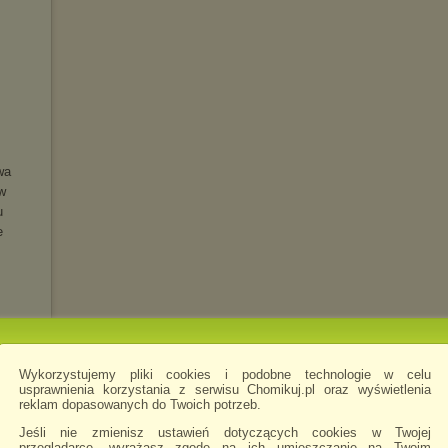
wa
w
u
e
Wykorzystujemy pliki cookies i podobne technologie w celu
usprawnienia korzystania z serwisu Chomikuj.pl oraz wyświetlenia
reklam dopasowanych do Twoich potrzeb.
LUXE)
Jeśli nie zmienisz ustawień dotyczących cookies w Twojej
przeglądarce, wyrażasz zgodę na ich umieszczanie na Twoim