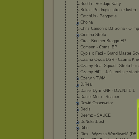
Budda - Rozdaję Karty
Buka - Po drugiej stronie lustra
CatchUp - Perypetie
Choina
Chris Carson x DJ Soina - Olimp
Ciemna Strefa
Cira - Boomer Bragga EP
Comson - Comsi EP
Cypis x Fazi - Grand Master So
Czarna Owca DSR - Czarna Kre
Czarny Beat Squad - Strefa Luz
Czarny HiFi - Jeśli coś się stani
Czerwin TWM
D.Real
Daniel Dym KNF - D.A.N.I.E.L
Daniel Moro - Snajper
Dawid Obserwator
Dedis
Deemz - SAUCE
DeNekstBest
Diho
Diox - Wyższa Wrażliwość (DE