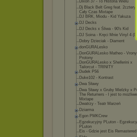
Dixon 37 - To Historia Wielu
Dj Black Belt Greg feat. 2cztery7
Cały Czas Mixtape
DJ BRK, Miodu - Kid Yakuza
DJ Decks
DJ Decks x Śliwa - 90's Kid
DJ Soina - Kręci Mnie Vinyl 4 (D
Dobry Dzieciak - Diament
donGURALesk
o
DonGURALesk
o Matheo - Vrony
Protony
DonGURALesk
o x Shellerini x
Tailorcut - TRINITY
Dudek P56
Duke102 - Kontrast
Dwa Sławy
Dwa Sławy x Gruby Mielzky x P
The Returners - I jest to możliwe
Mixtape
Dwatrzy - Teatr Marzeń
Dziarma
Egon PMKCrew
Egzekucyjny PLuton - Egzekucy
PLuton
Eis - Gdzie jest Eis Remastered