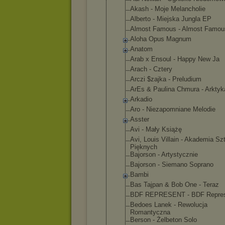
Akash - Moje Melancholie
Alberto - Miejska Jungla EP
Almost Famous - Almost Famou
Aloha Opus Magnum
Anatom
Arab x Ensoul - Happy New Ja
Arach - Cztery
Arczi $zajka - Preludium
ArEs & Paulina Chmura - Arktyk
Arkadio
Aro - Niezapomnia
ne Melodie
Asster
Avi - Mały Książę
Avi, Louis Villain - Akademia Sz
Pięknych
Bajorson - Artystyczni
e
Bajorson - Siemano Soprano
Bambi
Bas Tajpan & Bob One - Teraz
BDF REPRESENT - BDF Repre
Bedoes Lanek - Rewolucja
Romantyczna
Berson - Żelbeton Solo