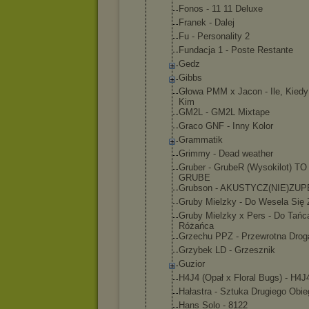
Fonos - 11 11 Deluxe
Franek - Dalej
Fu - Personality 2
Fundacja 1 - Poste Restante
Gedz
Gibbs
Głowa PMM x Jacon - Ile, Kiedy
Kim
GM2L - GM2L Mixtape
Graco GNF - Inny Kolor
Grammatik
Grimmy - Dead weather
Gruber - GrubeR (Wysokilot) T
GRUBE
Grubson - AKUSTYCZ(NI
E)ZUP
Gruby Mielzky - Do Wesela Się 
Gruby Mielzky x Pers - Do Tańc
Różańca
Grzechu PPZ - Przewrotna Drog
Grzybek LD - Grzesznik
Guzior
H4J4 (Opał x Floral Bugs) - H4J
Hałastra - Sztuka Drugiego Obie
Hans Solo - 8122