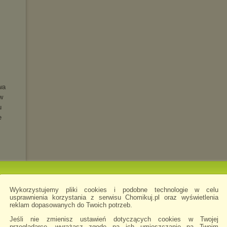
wa
w
u
e
Wykorzystujemy pliki cookies i podobne technologie w celu
usprawnienia korzystania z serwisu Chomikuj.pl oraz wyświetlenia
reklam dopasowanych do Twoich potrzeb.
LUXE)
Jeśli nie zmienisz ustawień dotyczących cookies w Twojej
przeglądarce, wyrażasz zgodę na ich umieszczanie na Twoim