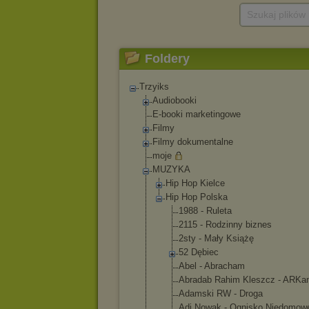
Szukaj plików
Foldery
Trzyiks
Audiobooki
E-booki marketingowe
Filmy
Filmy dokumentalne
moje
MUZYKA
Hip Hop Kielce
Hip Hop Polska
1988 - Ruleta
2115 - Rodzinny biznes
2sty - Mały Książę
52 Dębiec
Abel - Abracham
Abradab Rahim Kleszcz - ARKa
Adamski RW - Droga
Adi Nowak - Ognisko Niedomow