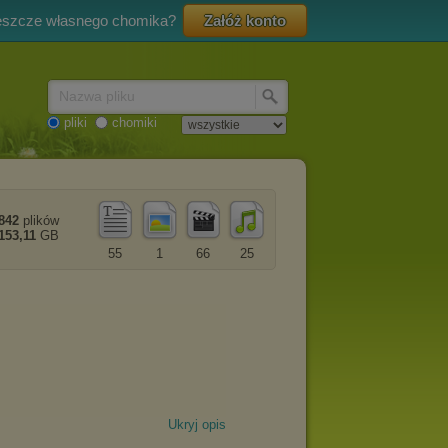
eszcze własnego chomika?
Załóż konto
Nazwa pliku
pliki
chomiki
842
plików
153,11
GB
55
1
66
25
Ukryj opis