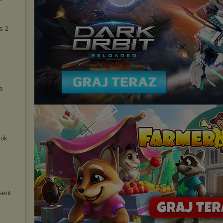
s 2
a
tuk
sent