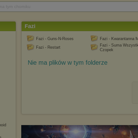
 na tym chomiku
Fazi
Fazi - Guns-N-Roses
Fazi - Kwarantanna 
Fazi - Suma Wszystk
Fazi - Restart
Czopek
Nie ma plików w tym folderze
noid
e