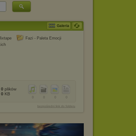
Galeria
Mixtape
Fazi - Paleta Emocji
ich
0
plików
0
KB
0
0
0
0
bezpośredni link do folderu