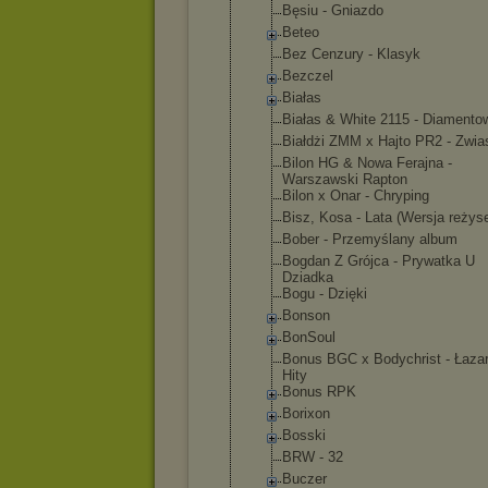
Bęsiu - Gniazdo
Beteo
Bez Cenzury - Klasyk
Bezczel
Białas
Białas & White 2115 - Diamento
Białdżi ZMM x Hajto PR2 - Zwia
Bilon HG & Nowa Ferajna -
Warszawski Rapton
Bilon x Onar - Chryping
Bisz, Kosa - Lata (Wersja reżys
Bober - Przemyślany album
Bogdan Z Grójca - Prywatka U
Dziadka
Bogu - Dzięki
Bonson
BonSoul
Bonus BGC x Bodychrist - Łazar
Hity
Bonus RPK
Borixon
Bosski
BRW - 32
Buczer