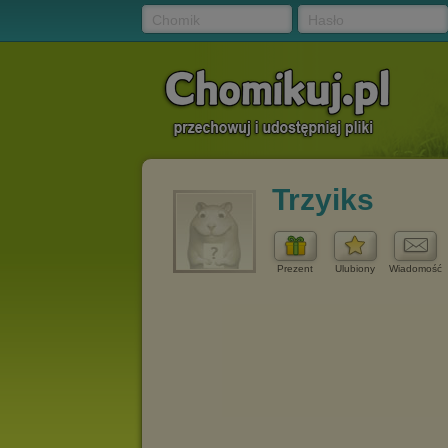
Chomik
Hasło
Trzyiks
Prezent
Ulubiony
Wiadomość