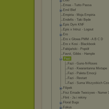
Eldo
Emas - Tutto Passa
Emil Blef
Empiria - Moja Empiria
Endefis - Taki Będe
Epis Dym KNF
Epis x Intruz - Logout
Ero
Ero x Głowa PMM - A B C D
Ero x Kosi - Blackbook
Fabijański - Popiół
Favst, Gibbs - Hample
Fazi
Fazi - Guns-N-R
oses
Fazi - Kwaranta
nna Mixtape
Fazi - Paleta Emocji
Fazi - Restart
Fazi - Suma Wszystki
ch Cz
Filipek
Fisz Emade Tworzywo - Numer 
Flint - Ja i rekiny
Floral Bugs
Fokus