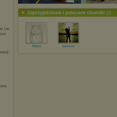
Zaprzyjaźnione i polecane chomiki
(2)
wy Las
stun
Niklot
larenim
erska)
skie