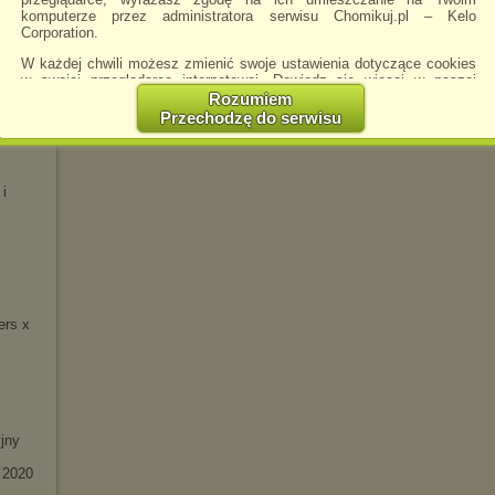
komputerze przez administratora serwisu Chomikuj.pl – Kelo
 -
Corporation.
W każdej chwili możesz zmienić swoje ustawienia dotyczące cookies
w swojej przeglądarce internetowej. Dowiedz się więcej w naszej
Polityce Prywatności -
http://chomikuj.pl/PolitykaPrywatnosci.aspx
.
Rozumiem
Przechodzę do serwisu
eluxe)
Jednocześnie informujemy że zmiana ustawień przeglądarki może
spowodować ograniczenie korzystania ze strony Chomikuj.pl.
W przypadku braku twojej zgody na akceptację cookies niestety
 i
prosimy o opuszczenie serwisu chomikuj.pl.
Wykorzystanie plików cookies
przez
Zaufanych Partnerów
(dostosowanie reklam do Twoich potrzeb, analiza skuteczności działań
marketingowych).
Wyrażenie sprzeciwu spowoduje, że wyświetlana Ci reklama nie
będzie dopasowana do Twoich preferencji, a będzie to reklama
wyświetlona przypadkowo.
ers x
Istnieje możliwość zmiany ustawień przeglądarki internetowej w
sposób uniemożliwiający przechowywanie plików cookies na
urządzeniu końcowym. Można również usunąć pliki cookies,
dokonując odpowiednich zmian w ustawieniach przeglądarki
internetowej.
jny
Pełną informację na ten temat znajdziesz pod adresem
http://chomikuj.pl/PolitykaPrywatnosci.aspx
.
 2020