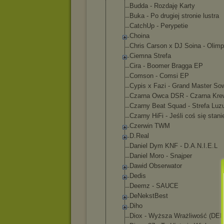
Budda - Rozdaję Karty
Buka - Po drugiej stronie lustra
CatchUp - Perypetie
Choina
Chris Carson x DJ Soina - Olimp
Ciemna Strefa
Cira - Boomer Bragga EP
Comson - Comsi EP
Cypis x Fazi - Grand Master So
Czarna Owca DSR - Czarna Kre
Czarny Beat Squad - Strefa Luz
Czarny HiFi - Jeśli coś się stani
Czerwin TWM
D.Real
Daniel Dym KNF - D.A.N.I.E.L
Daniel Moro - Snajper
Dawid Obserwator
Dedis
Deemz - SAUCE
DeNekstBest
Diho
Diox - Wyższa Wrażliwość (DE