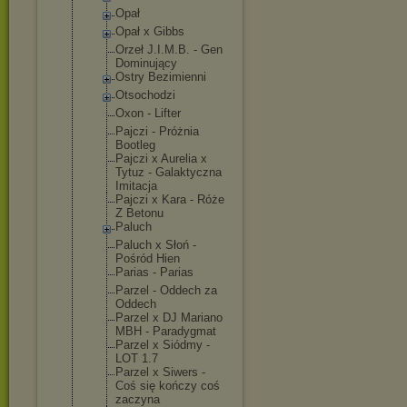
Opał
Opał x Gibbs
Orzeł J.I.M.B. - Gen
Dominujący
Ostry Bezimienni
Otsochodzi
Oxon - Lifter
Pajczi - Próżnia
Bootleg
Pajczi x Aurelia x
Tytuz - Galaktyczna
Imitacja
Pajczi x Kara - Róże
Z Betonu
Paluch
Paluch x Słoń -
Pośród Hien
Parias - Parias
Parzel - Oddech za
Oddech
Parzel x DJ Mariano
MBH - Paradygmat
Parzel x Siódmy -
LOT 1.7
Parzel x Siwers -
Coś się kończy coś
zaczyna