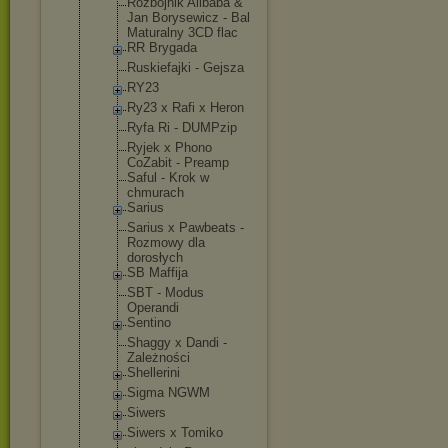
Rozbójnik Alibaba &
Jan Borysewicz - Bal
Maturalny 3CD flac
RR Brygada
Ruskiefajki - Gejsza
RY23
Ry23 x Rafi x Heron
Ryfa Ri - DUMPzip
Ryjek x Phono
CoZabit - Preamp
Saful - Krok w
chmurach
Sarius
Sarius x Pawbeats -
Rozmowy dla
dorosłych
SB Maffija
SBT - Modus
Operandi
Sentino
Shaggy x Dandi -
Zależności
Shellerini
Sigma NGWM
Siwers
Siwers x Tomiko