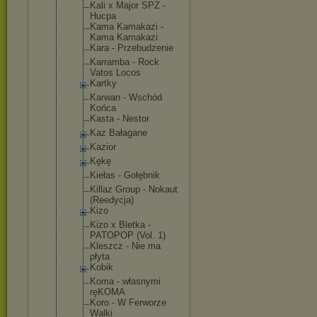
Kali x Major SPZ -
Hucpa
Kama Kamakazi -
Kama Kamakazi
Kara - Przebudzeni
e
Karramba - Rock
Vatos Locos
Kartky
Karwan - Wschód
Końca
Kasta - Nestor
Kaz Bałagane
Kazior
Kękę
Kiełas - Gołębnik
Killaz Group - Nokaut
(Reedycja)
Kizo
Kizo x Bletka -
PATOPOP (Vol. 1)
Kleszcz - Nie ma
płyta
Kobik
Koma - własnymi
ręKOMA
Koro - W Ferworze
Walki