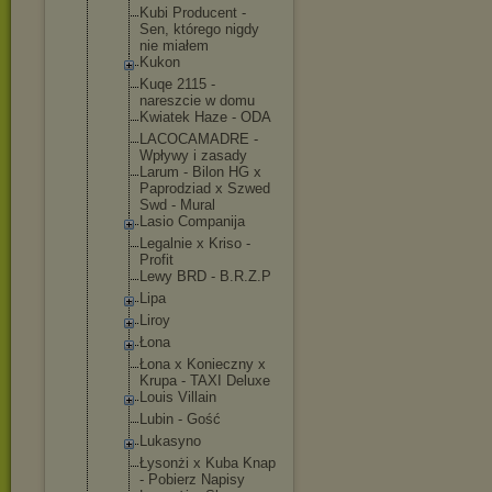
Kubi Producent -
Sen, którego nigdy
nie miałem
Kukon
Kuqe 2115 -
nareszcie w domu
Kwiatek Haze - ODA
LACOCAMADRE -
Wpływy i zasady
Larum - Bilon HG x
Paprodziad x Szwed
Swd - Mural
Lasio Companija
Legalnie x Kriso -
Profit
Lewy BRD - B.R.Z.P
Lipa
Liroy
Łona
Łona x Konieczny x
Krupa - TAXI Deluxe
Louis Villain
Lubin - Gość
Lukasyno
Łysonżi x Kuba Knap
- Pobierz Napisy