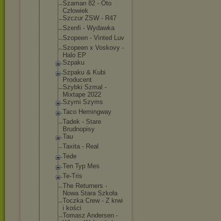
Szaman 82 - Oto
Człowiek
Szczur ZSW - R47
Szenfi - Wydawka
Szopeen - Vinted Luv
Szopeen x Voskovy -
Halo EP
Szpaku
Szpaku & Kubi
Producent
Szybki Szmal -
Mixtape 2022
Szymi Szyms
Taco Hemingway
Tadek - Stare
Brudnopisy
Tau
Taxita - Real
Tede
Ten Typ Mes
Te-Tris
The Returners -
Nowa Stara Szkoła
Toczka Crew - Z krwi
i kości
Tomasz Andersen -