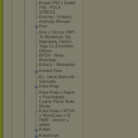
Korwin P56 x Dudek
P56 - POLA
STRESS
Kościey - Koledzy
Andrzeja Mixtape
Kosi
Kosi x Szczur JWP -
To Wydarzyło Się
Naprawdą, Oprócz
Tego Co Zmyśliłem
Deluxe
KPSN - Nowy
Boombap
Kritaczi - Metropolia
Kronkel Dom
Ks. Jakub Bartczak -
Siemodle
Kuba Knap
Kuba Knap x Kajzer
x Psychopads -
Czarne Placki Białe
Mordy
Kuba Knap x KPSN
x WorstCase x Dj
HWR - Jestem u
siebie
Kuban
Kubańczyk