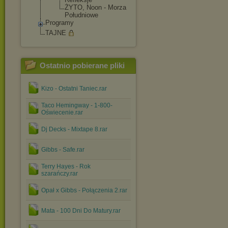
ŻYTO, Noon - Morza
Południowe
Programy
TAJNE
Ostatnio pobierane pliki
Kizo - Ostatni Taniec.rar
Taco Hemingway - 1-800-
Oświecenie.rar
Dj Decks - Mixtape 8.rar
Gibbs - Safe.rar
Terry Hayes - Rok
szarańczy.rar
Opał x Gibbs - Połączenia 2.rar
Mata - 100 Dni Do Matury.rar