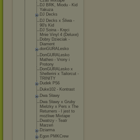
Czas Mixtape
DJ BRK, Miodu - Kid
Yakuza
DJ Decks
DJ Decks x Śliwa -
90's Kid
DJ Soina - Kręci
Mnie Vinyl 4 (Deluxe)
Dobry Dzieciak -
Diament
donGURALesk
o
DonGURALesk
o
Matheo - Vrony i
Protony
DonGURALesk
o x
Shellerini x Tailorcut -
TRINITY
Dudek P56
Duke102 - Kontrast
Dwa Sławy
Dwa Sławy x Gruby
Mielzky x Pers x The
Returners - I jest to
możliwe Mixtape
Dwatrzy - Teatr
Marzeń
Dziarma
Egon PMKCrew