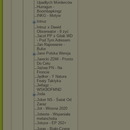
Upadłych Morderców
Hurragun -
Boombapking
z
INKG - Motyw
Intruz
Intruz x Dawid
Obserwator - 9 żyć
Jacol PP x Gilak WD
- Pod Tym Adresem
Jan Rapowanie -
Bufor
Jano Polska Wersja
Jarecki ZDW - Prosto
Do Celu
Jaźwa PN - Na
Froncie
Jędker - Y Natura
Featy Taktyka
Jetlagz -
WSK8OFMND
Joda
Joker NS - Świat Od
Zaraz
Jot - Wiosna 2020
Joteste - Wspaniała
melancholia
Jotuze - EP 202+
Juras - Biało-Czerw