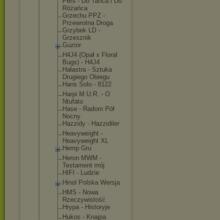
Pers - Do Tańca i Do
Różańca
Grzechu PPZ -
Przewrotna Droga
Grzybek LD -
Grzesznik
Guzior
H4J4 (Opał x Floral
Bugs) - H4J4
Hałastra - Sztuka
Drugiego Obiegu
Hans Solo - 8122
Harpi M.U.R. - O
Ntufato
Hase - Radom Pół
Nocny
Hazzidy - Hazzidiler
Heavyweight -
Heavyweight XL
Hemp Gru
Heron MWM -
Testament mój
HIFI - Ludzie
Hinol Polska Wersja
HMS - Nowa
Rzeczywisto
ść
Hrypa - Historyje
Hukos - Knajpa