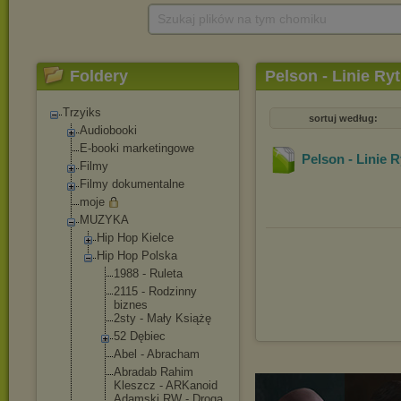
Szukaj plików na tym chomiku
Foldery
Pelson - Linie Ry
Trzyiks
sortuj według:
Audiobooki
E-booki marketingowe
Pelson - Linie 
Filmy
Filmy dokumentalne
moje
MUZYKA
Hip Hop Kielce
Hip Hop Polska
1988 - Ruleta
2115 - Rodzinny
biznes
2sty - Mały Książę
52 Dębiec
Abel - Abracham
Abradab Rahim
Kleszcz - ARKanoid
Adamski RW - Droga