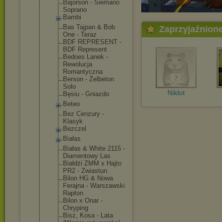
Bajorson - Siemano
Soprano
Bambi
Bas Tajpan & Bob
Zaprzyjaźnion
One - Teraz
BDF REPRESENT -
BDF Represent
Bedoes Lanek -
Rewolucja
Romantyczna
Berson - Żelbeton
Solo
Niklot
Bęsiu - Gniazdo
Beteo
Bez Cenzury -
Klasyk
Bezczel
Białas
Białas & White 2115 -
Diamentowy Las
Białdżi ZMM x Hajto
PR2 - Zwiastun
Bilon HG & Nowa
Ferajna - Warszawski
Rapton
Bilon x Onar -
Chryping
Bisz, Kosa - Lata