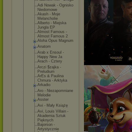
Adi Nowak - Ognisko
Niedomowe
Akash - Moje
Melancholie
Alberto - Miejska
Jungla EP
Almost Famous -
Almost Famous 2
Aloha Opus Magnum
Anatom
Arab x Ensoul -
Happy New Ja
Arach - Cztery
Arczi $zajka -
Preludium
ArEs & Paulina
Chmura - Arktyka
Arkadio
Aro - Niezapomnia
ne
Melodie
Asster
Avi - Mały Książę
Avi, Louis Villain -
Akademia Sztuk
Pięknych
Bajorson -
Artystyczni
e