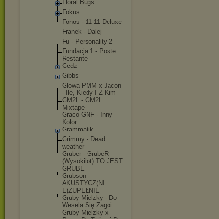
Floral Bugs
Fokus
Fonos - 11 11 Deluxe
Franek - Dalej
Fu - Personality 2
Fundacja 1 - Poste
Restante
Gedz
Gibbs
Głowa PMM x Jacon
- Ile, Kiedy I Z Kim
GM2L - GM2L
Mixtape
Graco GNF - Inny
Kolor
Grammatik
Grimmy - Dead
weather
Gruber - GrubeR
(Wysokilot) TO JEST
GRUBE
Grubson -
AKUSTYCZ(NI
E)ZUPEŁNIE
Gruby Mielzky - Do
Wesela Się Zagoi
Gruby Mielzky x