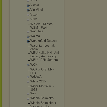
VBS
Vienio
Vin Vinci
Vixen
VNM
W Sercu Miasta
WSM - Pakt
Wac Toja
Waima
Warszafski Deszcz
Warunia - Los tak
chciał
WBU Kulka NN - Ani
Lepszy Ani Gorszy
WBU - Póki Jestem
WCK
WCK x O.S.T.R -
LTD
WdoWA
White 2115
Wigor Mor W.A. -
1978
Wini
Wiśnia Bakajoko
Wiśnia Bakajoko x
Vander - Eliksir