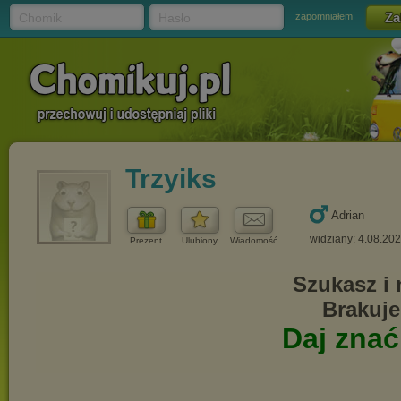
Chomik
Hasło
zapomniałem
Trzyiks
Adrian
widziany: 4.08.20
Prezent
Ulubiony
Wiadomość