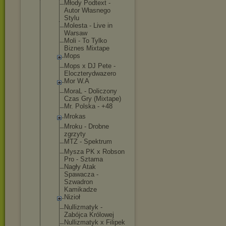
Młody Podtext -
Autor Własnego
Stylu
Molesta - Live in
Warsaw
Moli - To Tylko
Biznes Mixtape
Mops
Mops x DJ Pete -
Eloczterydw
azero
Mor W.A
MoraL - Doliczony
Czas Gry (Mixtape)
Mr. Polska - +48
Mrokas
Mroku - Drobne
zgrzyty
MTZ - Spektrum
Mysza PK x Robson
Pro - Sztama
Nagły Atak
Spawacza -
Szwadron
Kamikadze
Nizioł
Nullizmatyk -
Zabójca Królowej
Nullizmatyk x Filipek