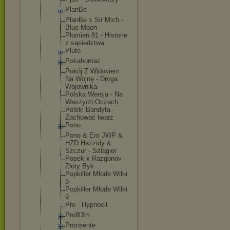
PlanBe
PlanBe x Sir Mich -
Blue Moon
Płomień 81 - Historie
z sąsiedztwa
Pluto
Pokahontaz
Pokój Z Widokiem
Na Wojnę - Droga
Wojownika
Polska Wersja - Na
Waszych Oczach
Polski Bandyta -
Zachować twarz
Pono
Pono & Ero JWP &
HZD Hazzidy &
Szczur - Szlagier
Popek x Razgonov -
Złoty Byk
Popkiller Młode Wilki
8
Popkiller Młode Wilki
9
Pro - Hypnocil
Pro8l3m
Proceente