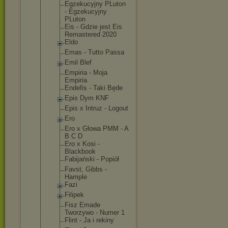
Egzekucyjny PLuton
- Egzekucyjny
PLuton
Eis - Gdzie jest Eis
Remastered 2020
Eldo
Emas - Tutto Passa
Emil Blef
Empiria - Moja
Empiria
Endefis - Taki Będe
Epis Dym KNF
Epis x Intruz - Logout
Ero
Ero x Głowa PMM - A
B C D
Ero x Kosi -
Blackbook
Fabijański - Popiół
Favst, Gibbs -
Hample
Fazi
Filipek
Fisz Emade
Tworzywo - Numer 1
Flint - Ja i rekiny