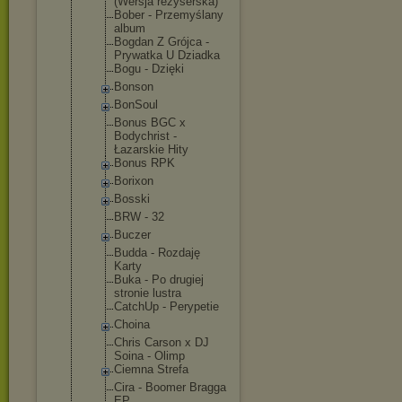
(Wersja reżyserska)
Bober - Przemyślany
album
Bogdan Z Grójca -
Prywatka U Dziadka
Bogu - Dzięki
Bonson
BonSoul
Bonus BGC x
Bodychrist -
Łazarskie Hity
Bonus RPK
Borixon
Bosski
BRW - 32
Buczer
Budda - Rozdaję
Karty
Buka - Po drugiej
stronie lustra
CatchUp - Perypetie
Choina
Chris Carson x DJ
Soina - Olimp
Ciemna Strefa
Cira - Boomer Bragga
EP