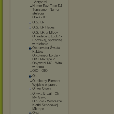
- Antyviral
Numer Raz Tede DJ
Tuniziano - Numer
stulecia
O$ka - K3
O.S.T.R
O.S.T.R Hades
O.S.T.R. x Młody
Olisadebe x Luck7 -
Poczekaj, sprawdzę
w telefonie
Obserwator Świata
Faktów
Obtoknięci Lordzi -
OBT Mixtape 2
Obywatel MC - Witaj
w domu
OIO - OIO
Oki
Okoliczny Element -
Wyjdzie w praniu
Oliver Olson
Oliwka Brazil - Oh
My Gawd
OloSolo - Wybrzeże
Klatki Schodowej
Mixtape
Onar