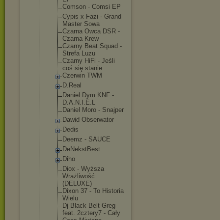
Comson - Comsi EP
Cypis x Fazi - Grand
Master Sowa
Czarna Owca DSR -
Czarna Krew
Czarny Beat Squad -
Strefa Luzu
Czarny HiFi - Jeśli
coś się stanie
Czerwin TWM
D.Real
Daniel Dym KNF -
D.A.N.I.E.L
Daniel Moro - Snajper
Dawid Obserwator
Dedis
Deemz - SAUCE
DeNekstBest
Diho
Diox - Wyższa
Wrażliwość
(DELUXE)
Dixon 37 - To Historia
Wielu
Dj Black Belt Greg
feat. 2cztery7 - Cały