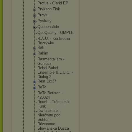
Profus - Ciarki EP
Prykson Fisk
Przyłu
Pyskaty
Quebonafide
QueQuality - QMPLE
R.A.U. - Konkretna
Rozrywka
Rafi
Rahim
Rasmentalis
m -
Geniusz
Rebel Babel
Ensemble & L.U.C. -
Dialog 2
Rest Dix37
ReTo
ReTo Botixon -
420024
Roach - Trójmiejski
Funk
rów babicze -
Nierówno pod
Sufitem
Równonoc.
Słowiańska Dusza