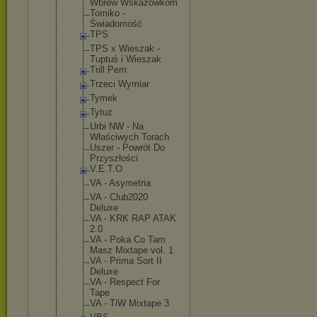
Wbrew Wskazówkom
Tomiko -
Świadomość
TPS
TPS x Wieszak -
Tuptuś i Wieszak
Trill Pem
Trzeci Wymiar
Tymek
Tytuz
Urbi NW - Na
Właściwych Torach
Uszer - Powrót Do
Przyszłości
V.E.T.O
VA - Asymetria
VA - Club2020
Deluxe
VA - KRK RAP ATAK
2.0
VA - Poka Co Tam
Masz Mixtape vol. 1
VA - Prima Sort II
Deluxe
VA - Respect For
Tape
VA - TiW Mixtape 3