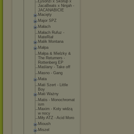
Łysonżi x Skorup x
JacaBeats x Ninjah -
JACANABICIE
Macięty
Major SPZ
Małach
Małach Rufuz -
MateRiał
Malik Montana
Małpa
Małpa & Mielzky &
The Returners -
Rottenberg EP
Maślany - Take off
Masno - Gang
Mata
Mati Szert - Little
Boy
Mati Ważny
Matis - Monochromat
ism
Maxim - Koty widzą
w nocy
Miły ATZ - Acid Moro
Mioush
Miszel