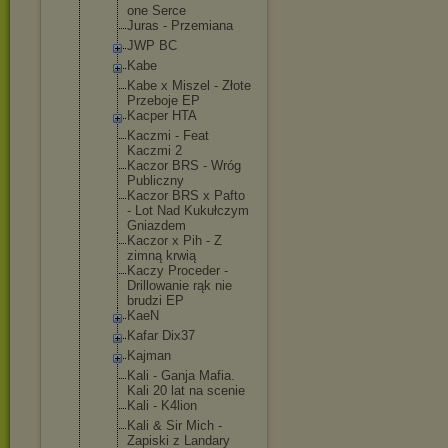
one Serce
Juras - Przemiana
JWP BC
Kabe
Kabe x Miszel - Złote
Przeboje EP
Kacper HTA
Kaczmi - Feat
Kaczmi 2
Kaczor BRS - Wróg
Publiczny
Kaczor BRS x Pafto
- Lot Nad Kukułczym
Gniazdem
Kaczor x Pih - Z
zimną krwią
Kaczy Proceder -
Drillowanie rąk nie
brudzi EP
KaeN
Kafar Dix37
Kajman
Kali - Ganja Mafia.
Kali 20 lat na scenie
Kali - K4lion
Kali & Sir Mich -
Zapiski z Landary