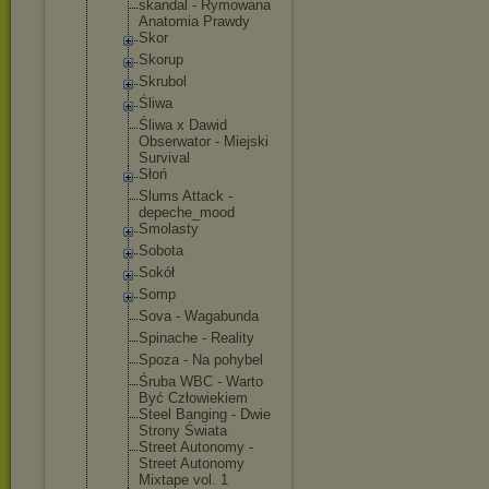
skandal - Rymowana
Anatomia Prawdy
Skor
Skorup
Skrubol
Śliwa
Śliwa x Dawid
Obserwator - Miejski
Survival
Słoń
Slums Attack -
depeche_moo
d
Smolasty
Sobota
Sokół
Somp
Sova - Wagabunda
Spinache - Reality
Spoza - Na pohybel
Śruba WBC - Warto
Być Człowiekiem
Steel Banging - Dwie
Strony Świata
Street Autonomy -
Street Autonomy
Mixtape vol. 1