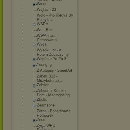
Włodi
Wojtas - 23
Woło - Kto Kiedyś By
Pomyślał
WSRH
Wu - Buc
WWArstwa -
Chropowato
Wyga
Wysoki Lot - A
Potem Zobaczymy
Wzgórze Ya-Pa 3
Young Igi
Z Autopsji - StreetArt
Ząbek B13 -
Muzykoterap
ia
Żabson
Żabson x Kronkel
Dom - Macrodosing
Zbuku
Zeamsone
Zetha - Bohaterowie
Podwórek
Zeus
Zyga WPU -
Refleksje