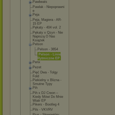
Pawbeats
Pawlak - Niepoprawni
e
Peja
Peja, Magiera - AR-
15 EP
Pękaty - 404 vol. 2
Pękaty x Qzyn - Nie
Napiszą O Nas
Książek
Pelson
Pelson - 3854
Pelson - Linie
Rytmiczn
e EP
Penx
Pezet
Pięć Dwa - Tolgy
Fold
Piekielny x Blizna -
Smutne Typy
Pih
Pih x DJ Creon –
Kiedy Mówi Do Mnie
Wiatr EP
Pikers - Bootleg 4
Pils - VKVRV
Pjus - Słowowtóry