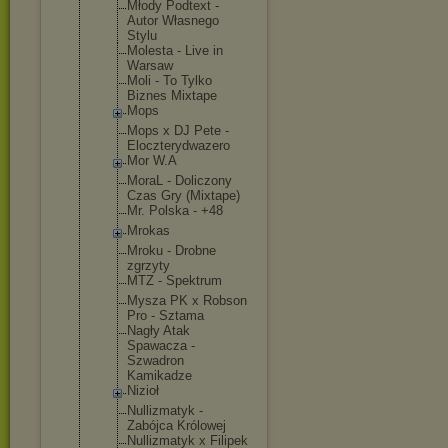
Młody Podtext -
Autor Własnego
Stylu
Molesta - Live in
Warsaw
Moli - To Tylko
Biznes Mixtape
Mops
Mops x DJ Pete -
Eloczterydw
azero
Mor W.A
MoraL - Doliczony
Czas Gry (Mixtape)
Mr. Polska - +48
Mrokas
Mroku - Drobne
zgrzyty
MTZ - Spektrum
Mysza PK x Robson
Pro - Sztama
Nagły Atak
Spawacza -
Szwadron
Kamikadze
Nizioł
Nullizmatyk -
Zabójca Królowej
Nullizmatyk x Filipek