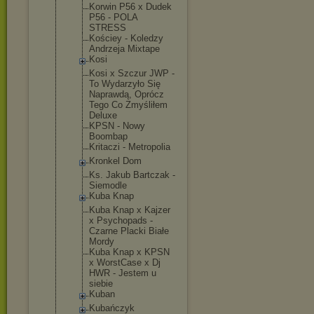
Korwin P56 x Dudek
P56 - POLA
STRESS
Kościey - Koledzy
Andrzeja Mixtape
Kosi
Kosi x Szczur JWP -
To Wydarzyło Się
Naprawdą, Oprócz
Tego Co Zmyśliłem
Deluxe
KPSN - Nowy
Boombap
Kritaczi - Metropolia
Kronkel Dom
Ks. Jakub Bartczak -
Siemodle
Kuba Knap
Kuba Knap x Kajzer
x Psychopads -
Czarne Placki Białe
Mordy
Kuba Knap x KPSN
x WorstCase x Dj
HWR - Jestem u
siebie
Kuban
Kubańczyk