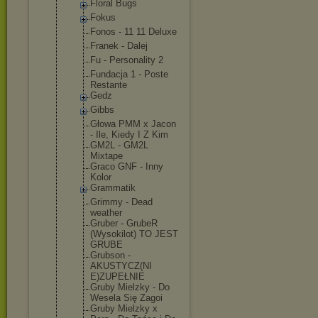
Floral Bugs
Fokus
Fonos - 11 11 Deluxe
Franek - Dalej
Fu - Personality 2
Fundacja 1 - Poste
Restante
Gedz
Gibbs
Głowa PMM x Jacon
- Ile, Kiedy I Z Kim
GM2L - GM2L
Mixtape
Graco GNF - Inny
Kolor
Grammatik
Grimmy - Dead
weather
Gruber - GrubeR
(Wysokilot) TO JEST
GRUBE
Grubson -
AKUSTYCZ(NI
E)ZUPEŁNIE
Gruby Mielzky - Do
Wesela Się Zagoi
Gruby Mielzky x