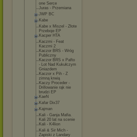
one Serce
Juras - Przemiana
JWP BC
Kabe
Kabe x Miszel - Złote
Przeboje EP
Kacper HTA
Kaczmi - Feat
Kaczmi 2
Kaczor BRS - Wróg
Publiczny
Kaczor BRS x Pafto
- Lot Nad Kukułczym
Gniazdem
Kaczor x Pih - Z
zimną krwią
Kaczy Proceder -
Drillowanie rąk nie
brudzi EP
KaeN
Kafar Dix37
Kajman
Kali - Ganja Mafia.
Kali 20 lat na scenie
Kali - K4lion
Kali & Sir Mich -
Zapiski z Landary