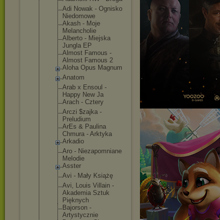
Adi Nowak - Ognisko
Niedomowe
Akash - Moje
Melancholie
Alberto - Miejska
Jungla EP
Almost Famous -
Almost Famous 2
Aloha Opus Magnum
Anatom
Arab x Ensoul -
Happy New Ja
Arach - Cztery
Arczi $zajka -
Preludium
ArEs & Paulina
Chmura - Arktyka
Arkadio
Aro - Niezapomnia
ne
Melodie
Asster
Avi - Mały Książę
Avi, Louis Villain -
Akademia Sztuk
Pięknych
Bajorson -
Artystyczni
e