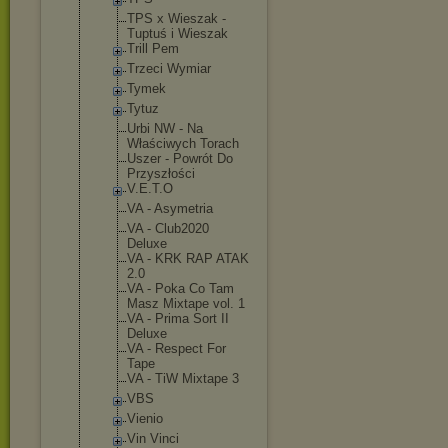
TPS x Wieszak -
Tuptuś i Wieszak
Trill Pem
Trzeci Wymiar
Tymek
Tytuz
Urbi NW - Na
Właściwych Torach
Uszer - Powrót Do
Przyszłości
V.E.T.O
VA - Asymetria
VA - Club2020
Deluxe
VA - KRK RAP ATAK
2.0
VA - Poka Co Tam
Masz Mixtape vol. 1
VA - Prima Sort II
Deluxe
VA - Respect For
Tape
VA - TiW Mixtape 3
VBS
Vienio
Vin Vinci