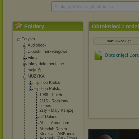
Szukaj plików na tym chomiku
Foldery
Obtoknięci Lordzi
Trzyiks
sortuj według:
Audiobooki
E-booki marketingowe
Obtoknięci Lord
Filmy
Filmy dokumentalne
moje
MUZYKA
Hip Hop Kielce
Hip Hop Polska
1988 - Ruleta
2115 - Rodzinny
biznes
2sty - Mały Książę
52 Dębiec
Abel - Abracham
Abradab Rahim
Kleszcz - ARKanoid
Adamski RW - Droga