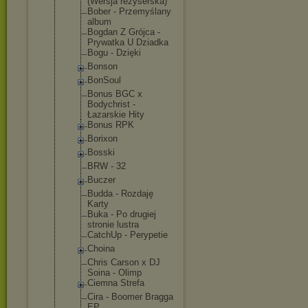
(Wersja reżyserska)
Bober - Przemyślany
album
Bogdan Z Grójca -
Prywatka U Dziadka
Bogu - Dzięki
Bonson
BonSoul
Bonus BGC x
Bodychrist -
Łazarskie Hity
Bonus RPK
Borixon
Bosski
BRW - 32
Buczer
Budda - Rozdaję
Karty
Buka - Po drugiej
stronie lustra
CatchUp - Perypetie
Choina
Chris Carson x DJ
Soina - Olimp
Ciemna Strefa
Cira - Boomer Bragga
EP