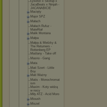
Łysonżi x Skorup x
JacaBeats x Ninjah -
JACANABICIE
Macięty
Major SPZ
Małach
Małach Rufuz -
MateRiał
Malik Montana
Małpa
Małpa & Mielzky &
The Returners -
Rottenberg EP
Maślany - Take off
Masno - Gang
Mata
Mati Szert - Little
Boy
Mati Ważny
Matis - Monochromat
ism
Maxim - Koty widzą
w nocy
Miły ATZ - Acid Moro
Mioush
Miszel