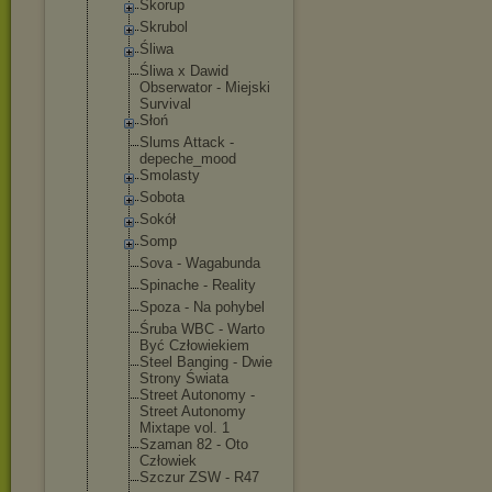
Skorup
Skrubol
Śliwa
Śliwa x Dawid
Obserwator - Miejski
Survival
Słoń
Slums Attack -
depeche_moo
d
Smolasty
Sobota
Sokół
Somp
Sova - Wagabunda
Spinache - Reality
Spoza - Na pohybel
Śruba WBC - Warto
Być Człowiekiem
Steel Banging - Dwie
Strony Świata
Street Autonomy -
Street Autonomy
Mixtape vol. 1
Szaman 82 - Oto
Człowiek
Szczur ZSW - R47