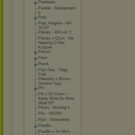
Pawbeats
Pawlak - Niepoprawni
e
Peja
Peja, Magiera - AR-
15 EP
Pękaty - 404 vol. 2
Pękaty x Qzyn - Nie
Napiszą O Nas
Książek
Pelson
Penx
Pezet
Pięć Dwa - Tolgy
Fold
Piekielny x Blizna -
Smutne Typy
Pih
Pih x DJ Creon –
Kiedy Mówi Do Mnie
Wiatr EP
Pikers - Bootleg 4
Pils - VKVRV
Pjus - Słowowtóry
PlanBe
PlanBe x Sir Mich -