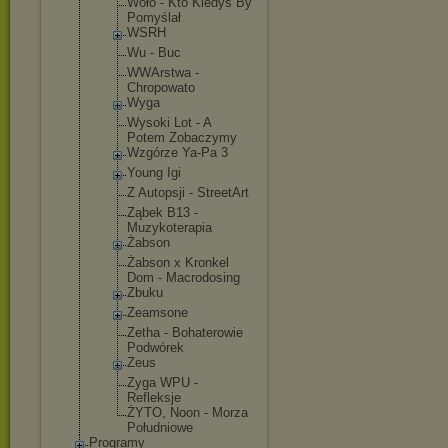
Woło - Kto Kiedyś By
Pomyślał
WSRH
Wu - Buc
WWArstwa -
Chropowato
Wyga
Wysoki Lot - A
Potem Zobaczymy
Wzgórze Ya-Pa 3
Young Igi
Z Autopsji - StreetArt
Ząbek B13 -
Muzykoterap
ia
Żabson
Żabson x Kronkel
Dom - Macrodosing
Zbuku
Zeamsone
Zetha - Bohaterowie
Podwórek
Zeus
Zyga WPU -
Refleksje
ŻYTO, Noon - Morza
Południowe
Programy