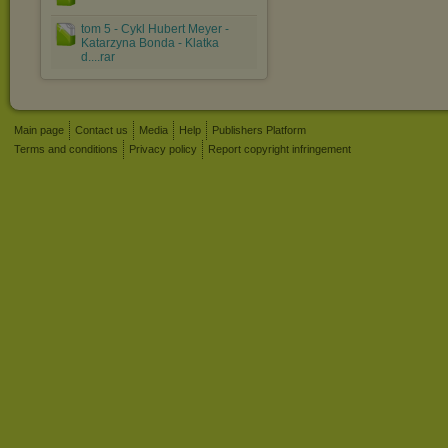
tom 5 - Cykl Hubert Meyer -
Katarzyna Bonda - Klatka
d....rar
Main page
Contact us
Media
Help
Publishers Platform
Terms and conditions
Privacy policy
Report copyright infringement