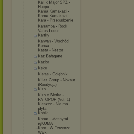
Kali x Major SPZ -
Hucpa
Kama Kamakazi -
Kama Kamakazi
Kara - Przebudzeni
e
Karramba - Rock
Vatos Locos
Kartky
Karwan - Wschód
Końca
Kasta - Nestor
Kaz Bałagane
Kazior
Kękę
Kiełas - Gołębnik
Killaz Group - Nokaut
(Reedycja)
Kizo
Kizo x Bletka -
PATOPOP (Vol. 1)
Kleszcz - Nie ma
płyta
Kobik
Koma - własnymi
ręKOMA
Koro - W Ferworze
Walki