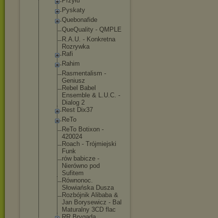
Przyłu
Pyskaty
Quebonafide
QueQuality - QMPLE
R.A.U. - Konkretna
Rozrywka
Rafi
Rahim
Rasmentalis
m -
Geniusz
Rebel Babel
Ensemble & L.U.C. -
Dialog 2
Rest Dix37
ReTo
ReTo Botixon -
420024
Roach - Trójmiejski
Funk
rów babicze -
Nierówno pod
Sufitem
Równonoc.
Słowiańska Dusza
Rozbójnik Alibaba &
Jan Borysewicz - Bal
Maturalny 3CD flac
RR Brygada