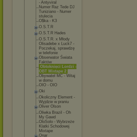
- Antyviral
Numer Raz Tede DJ
Tuniziano - Numer
stulecia
O$ka - K3
O.S.T.R
O.S.T.R Hades
O.S.T.R. x Młody
Olisadebe x Luck7 -
Poczekaj, sprawdzę
w telefonie
Obserwator Świata
Faktów
Obtoknięci Lordzi -
OBT Mixtape 2
Obywatel MC - Witaj
w domu
OIO - OIO
Oki
Okoliczny Element -
Wyjdzie w praniu
Oliver Olson
Oliwka Brazil - Oh
My Gawd
OloSolo - Wybrzeże
Klatki Schodowej
Mixtape
Onar