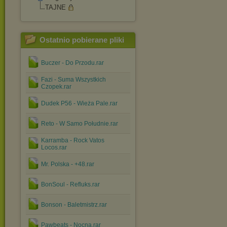
TAJNE
Ostatnio pobierane pliki
Buczer - Do Przodu.rar
Fazi - Suma Wszystkich
Czopek.rar
Dudek P56 - Wieża Pale.rar
Reto - W Samo Południe.rar
Karramba - Rock Vatos
Locos.rar
Mr. Polska - +48.rar
BonSoul - Refluks.rar
Bonson - Baletmistrz.rar
Pawbeats - Nocna.rar