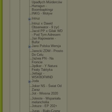
Upadłych Morderców
Hurragun -
Boombapking
z
INKG - Motyw
Intruz
Intruz x Dawid
Obserwator - 9 żyć
Jacol PP x Gilak WD
- Pod Tym Adresem
Jan Rapowanie -
Bufor
Jano Polska Wersja
Jarecki ZDW - Prosto
Do Celu
Jaźwa PN - Na
Froncie
Jędker - Y Natura
Featy Taktyka
Jetlagz -
WSK8OFMND
Joda
Joker NS - Świat Od
Zaraz
Jot - Wiosna 2020
Joteste - Wspaniała
melancholia
Jotuze - EP 202+
Juras - Biało-Czerw