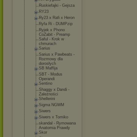
Ruskiefajki - Gejsza
RY23
Ry23 x Rafi x Heron
Ryfa Ri - DUMPzip
Ryjek x Phono
CoZabit - Preamp
Saful - Krok w
chmurach
Sarius
Sarius x Pawbeats -
Rozmowy dla
dorosłych
SB Maffija
SBT - Modus
Operandi
Sentino
Shaggy x Dandi -
Zależności
Shellerini
Sigma NGWM
Siwers
Siwers x Tomiko
skandal - Rymowana
Anatomia Prawdy
Skor