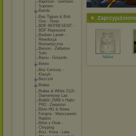
Bajorson - Siemano
Soprano
Bambi
Bas Tajpan & Bob
Zaprzyjaźnion
One - Teraz
BDF REPRESENT -
BDF Represent
Bedoes Lanek -
Rewolucja
Romantyczna
Berson - Żelbeton
Solo
Niklot
Bęsiu - Gniazdo
Beteo
Bez Cenzury -
Klasyk
Bezczel
Białas
Białas & White 2115 -
Diamentowy Las
Białdżi ZMM x Hajto
PR2 - Zwiastun
Bilon HG & Nowa
Ferajna - Warszawski
Rapton
Bilon x Onar -
Chryping
Bisz, Kosa - Lata