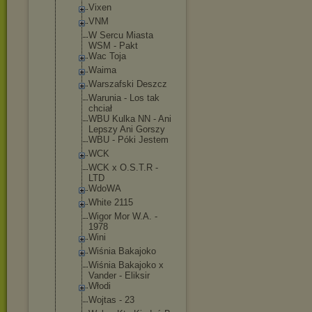
Vixen
VNM
W Sercu Miasta
WSM - Pakt
Wac Toja
Waima
Warszafski Deszcz
Warunia - Los tak
chciał
WBU Kulka NN - Ani
Lepszy Ani Gorszy
WBU - Póki Jestem
WCK
WCK x O.S.T.R -
LTD
WdoWA
White 2115
Wigor Mor W.A. -
1978
Wini
Wiśnia Bakajoko
Wiśnia Bakajoko x
Vander - Eliksir
Włodi
Wojtas - 23