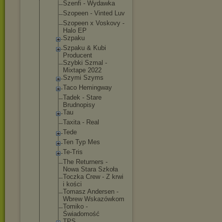
Szenfi - Wydawka
Szopeen - Vinted Luv
Szopeen x Voskovy -
Halo EP
Szpaku
Szpaku & Kubi
Producent
Szybki Szmal -
Mixtape 2022
Szymi Szyms
Taco Hemingway
Tadek - Stare
Brudnopisy
Tau
Taxita - Real
Tede
Ten Typ Mes
Te-Tris
The Returners -
Nowa Stara Szkoła
Toczka Crew - Z krwi
i kości
Tomasz Andersen -
Wbrew Wskazówkom
Tomiko -
Świadomość
TPS