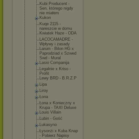
Kubi Producent -
Sen, którego nigdy
nie miałem
Kukon
Kuqe 2115 -
nareszcie w domu
Kwiatek Haze - ODA
LACOCAMADRE -
Wpływy i zasady
Larum - Bilon HG x
Paprodziad x Szwed
Swd - Mural
Lasio Companija
Legalnie x Kriso -
Profit
Lewy BRD - B.R.Z.P
Lipa
Liroy
Łona
Łona x Konieczny x
Krupa - TAXI Deluxe
Louis Villain
Lubin - Gość
Lukasyno
Łysonżi x Kuba Knap
- Pobierz Napisy