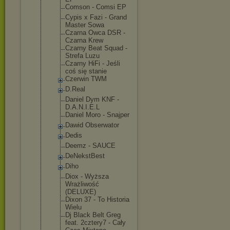
Comson - Comsi EP
Cypis x Fazi - Grand
Master Sowa
Czarna Owca DSR -
Czarna Krew
Czarny Beat Squad -
Strefa Luzu
Czarny HiFi - Jeśli
coś się stanie
Czerwin TWM
D.Real
Daniel Dym KNF -
D.A.N.I.E.L
Daniel Moro - Snajper
Dawid Obserwator
Dedis
Deemz - SAUCE
DeNekstBest
Diho
Diox - Wyższa
Wrażliwość
(DELUXE)
Dixon 37 - To Historia
Wielu
Dj Black Belt Greg
feat. 2cztery7 - Cały