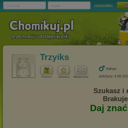
Chomik
Hasło
zapomniałem
Trzyiks
Adrian
widziany: 4.08.20
Prezent
Ulubiony
Wiadomość