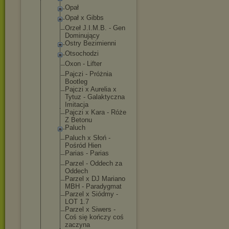
Opał
Opał x Gibbs
Orzeł J.I.M.B. - Gen
Dominujący
Ostry Bezimienni
Otsochodzi
Oxon - Lifter
Pajczi - Próżnia
Bootleg
Pajczi x Aurelia x
Tytuz - Galaktyczna
Imitacja
Pajczi x Kara - Róże
Z Betonu
Paluch
Paluch x Słoń -
Pośród Hien
Parias - Parias
Parzel - Oddech za
Oddech
Parzel x DJ Mariano
MBH - Paradygmat
Parzel x Siódmy -
LOT 1.7
Parzel x Siwers -
Coś się kończy coś
zaczyna