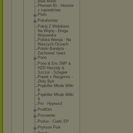
Blue Moon
Płomień 81 - Historie
z sąsiedztwa
Pluto
Pokahontaz
Pokój Z Widokiem
Na Wojnę - Droga
Wojownika
Polska Wersja - Na
Waszych Oczach
Polski Bandyta -
Zachować twarz
Pono
Pono & Ero JWP &
HZD Hazzidy &
Szczur - Szlagier
Popek x Razgonov -
Złoty Byk
Popkiller Młode Wilki
8
Popkiller Młode Wilki
9
Pro - Hypnocil
Pro8l3m
Proceente
Profus - Ciarki EP
Prykson Fisk