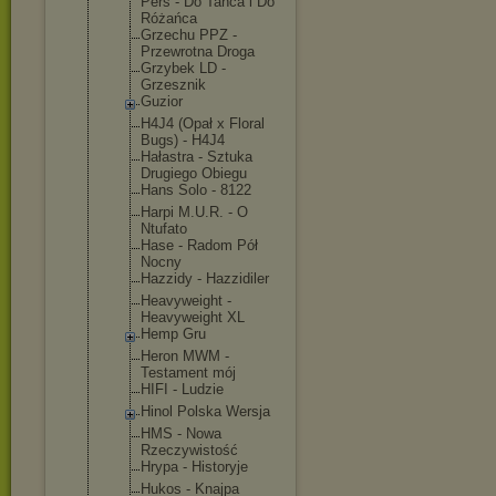
Pers - Do Tańca i Do
Różańca
Grzechu PPZ -
Przewrotna Droga
Grzybek LD -
Grzesznik
Guzior
H4J4 (Opał x Floral
Bugs) - H4J4
Hałastra - Sztuka
Drugiego Obiegu
Hans Solo - 8122
Harpi M.U.R. - O
Ntufato
Hase - Radom Pół
Nocny
Hazzidy - Hazzidiler
Heavyweight -
Heavyweight XL
Hemp Gru
Heron MWM -
Testament mój
HIFI - Ludzie
Hinol Polska Wersja
HMS - Nowa
Rzeczywisto
ść
Hrypa - Historyje
Hukos - Knajpa