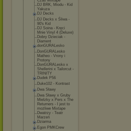
Czas Mixtape
DJ BRK, Miodu - Kid
Yakuza
DJ Decks
DJ Decks x Śliwa -
90's Kid
DJ Soina - Kręci
Mnie Vinyl 4 (Deluxe)
Dobry Dzieciak -
Diament
donGURALesk
o
DonGURALesk
o
Matheo - Vrony i
Protony
DonGURALesk
o x
Shellerini x Tailorcut -
TRINITY
Dudek P56
Duke102 - Kontrast
Dwa Sławy
Dwa Sławy x Gruby
Mielzky x Pers x The
Returners - I jest to
możliwe Mixtape
Dwatrzy - Teatr
Marzeń
Dziarma
Egon PMKCrew