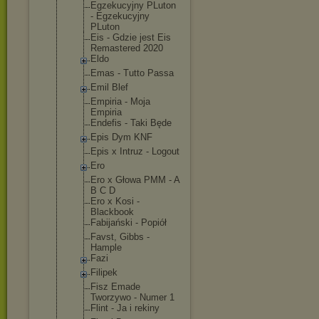
Egzekucyjny PLuton
- Egzekucyjny
PLuton
Eis - Gdzie jest Eis
Remastered 2020
Eldo
Emas - Tutto Passa
Emil Blef
Empiria - Moja
Empiria
Endefis - Taki Będe
Epis Dym KNF
Epis x Intruz - Logout
Ero
Ero x Głowa PMM - A
B C D
Ero x Kosi -
Blackbook
Fabijański - Popiół
Favst, Gibbs -
Hample
Fazi
Filipek
Fisz Emade
Tworzywo - Numer 1
Flint - Ja i rekiny