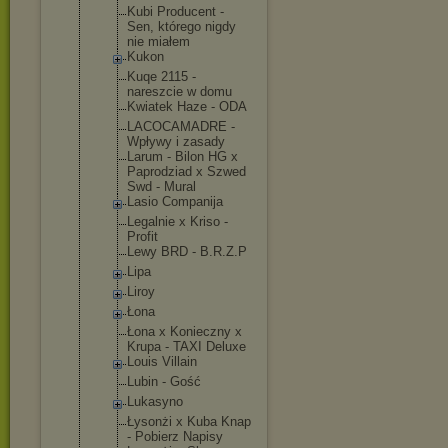
Kubi Producent -
Sen, którego nigdy
nie miałem
Kukon
Kuqe 2115 -
nareszcie w domu
Kwiatek Haze - ODA
LACOCAMADRE -
Wpływy i zasady
Larum - Bilon HG x
Paprodziad x Szwed
Swd - Mural
Lasio Companija
Legalnie x Kriso -
Profit
Lewy BRD - B.R.Z.P
Lipa
Liroy
Łona
Łona x Konieczny x
Krupa - TAXI Deluxe
Louis Villain
Lubin - Gość
Lukasyno
Łysonżi x Kuba Knap
- Pobierz Napisy