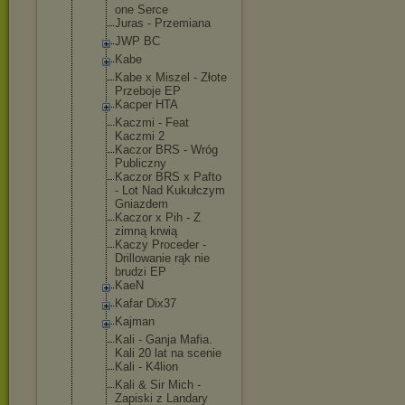
one Serce
Juras - Przemiana
JWP BC
Kabe
Kabe x Miszel - Złote
Przeboje EP
Kacper HTA
Kaczmi - Feat
Kaczmi 2
Kaczor BRS - Wróg
Publiczny
Kaczor BRS x Pafto
- Lot Nad Kukułczym
Gniazdem
Kaczor x Pih - Z
zimną krwią
Kaczy Proceder -
Drillowanie rąk nie
brudzi EP
KaeN
Kafar Dix37
Kajman
Kali - Ganja Mafia.
Kali 20 lat na scenie
Kali - K4lion
Kali & Sir Mich -
Zapiski z Landary