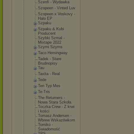
Szenfi - Wydawka
Szopeen - Vinted Luv
Szopeen x Voskovy -
Halo EP
Szpaku
Szpaku & Kubi
Producent
Szybki Szmal -
Mixtape 2022
Szymi Szyms
Taco Hemingway
Tadek - Stare
Brudnopisy
Tau
Taxita - Real
Tede
Ten Typ Mes
Te-Tris
The Returners -
Nowa Stara Szkoła
Toczka Crew - Z krwi
i kości
Tomasz Andersen -
Wbrew Wskazówkom
Tomiko -
Świadomość
TPS