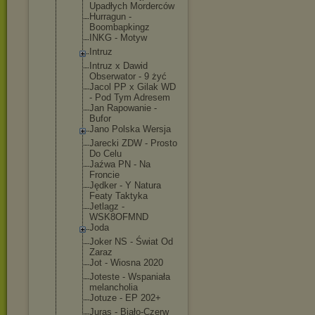
Upadłych Morderców
Hurragun -
Boombapking
z
INKG - Motyw
Intruz
Intruz x Dawid
Obserwator - 9 żyć
Jacol PP x Gilak WD
- Pod Tym Adresem
Jan Rapowanie -
Bufor
Jano Polska Wersja
Jarecki ZDW - Prosto
Do Celu
Jaźwa PN - Na
Froncie
Jędker - Y Natura
Featy Taktyka
Jetlagz -
WSK8OFMND
Joda
Joker NS - Świat Od
Zaraz
Jot - Wiosna 2020
Joteste - Wspaniała
melancholia
Jotuze - EP 202+
Juras - Biało-Czerw