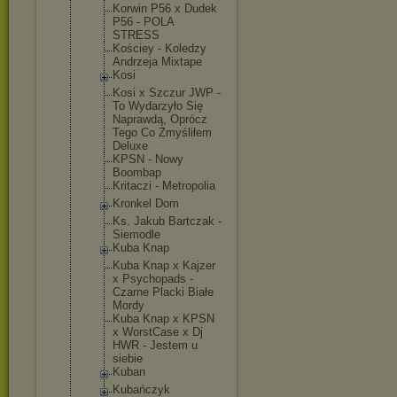
Korwin P56 x Dudek
P56 - POLA
STRESS
Kościey - Koledzy
Andrzeja Mixtape
Kosi
Kosi x Szczur JWP -
To Wydarzyło Się
Naprawdą, Oprócz
Tego Co Zmyśliłem
Deluxe
KPSN - Nowy
Boombap
Kritaczi - Metropolia
Kronkel Dom
Ks. Jakub Bartczak -
Siemodle
Kuba Knap
Kuba Knap x Kajzer
x Psychopads -
Czarne Placki Białe
Mordy
Kuba Knap x KPSN
x WorstCase x Dj
HWR - Jestem u
siebie
Kuban
Kubańczyk