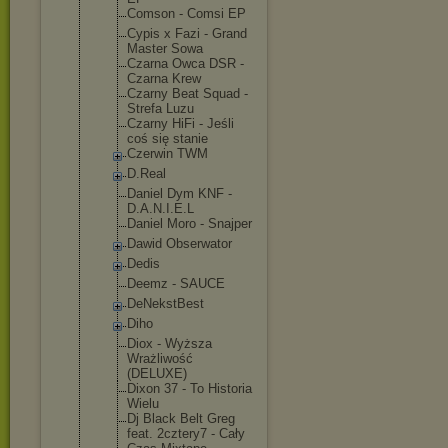
Comson - Comsi EP
Cypis x Fazi - Grand
Master Sowa
Czarna Owca DSR -
Czarna Krew
Czarny Beat Squad -
Strefa Luzu
Czarny HiFi - Jeśli
coś się stanie
Czerwin TWM
D.Real
Daniel Dym KNF -
D.A.N.I.E.L
Daniel Moro - Snajper
Dawid Obserwator
Dedis
Deemz - SAUCE
DeNekstBest
Diho
Diox - Wyższa
Wrażliwość
(DELUXE)
Dixon 37 - To Historia
Wielu
Dj Black Belt Greg
feat. 2cztery7 - Cały