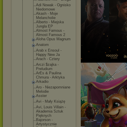
Adi Nowak - Ognisko
Niedomowe
Akash - Moje
Melancholie
Alberto - Miejska
Jungla EP
Almost Famous -
Almost Famous 2
Aloha Opus Magnum
Anatom
Arab x Ensoul -
Happy New Ja
Arach - Cztery
Arczi $zajka -
Preludium
ArEs & Paulina
Chmura - Arktyka
Arkadio
Aro - Niezapomnia
ne
Melodie
Asster
Avi - Mały Książę
Avi, Louis Villain -
Akademia Sztuk
Pięknych
Bajorson -
Artystyczni
e