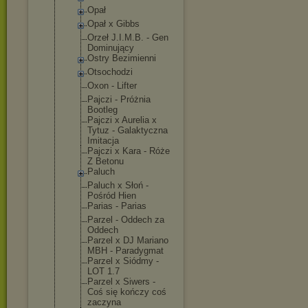
Opał
Opał x Gibbs
Orzeł J.I.M.B. - Gen
Dominujący
Ostry Bezimienni
Otsochodzi
Oxon - Lifter
Pajczi - Próżnia
Bootleg
Pajczi x Aurelia x
Tytuz - Galaktyczna
Imitacja
Pajczi x Kara - Róże
Z Betonu
Paluch
Paluch x Słoń -
Pośród Hien
Parias - Parias
Parzel - Oddech za
Oddech
Parzel x DJ Mariano
MBH - Paradygmat
Parzel x Siódmy -
LOT 1.7
Parzel x Siwers -
Coś się kończy coś
zaczyna