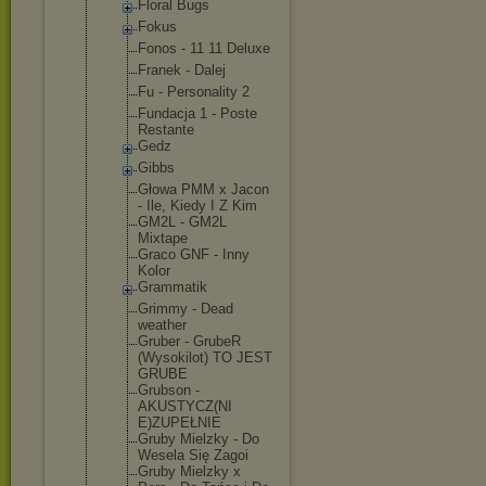
Floral Bugs
Fokus
Fonos - 11 11 Deluxe
Franek - Dalej
Fu - Personality 2
Fundacja 1 - Poste
Restante
Gedz
Gibbs
Głowa PMM x Jacon
- Ile, Kiedy I Z Kim
GM2L - GM2L
Mixtape
Graco GNF - Inny
Kolor
Grammatik
Grimmy - Dead
weather
Gruber - GrubeR
(Wysokilot) TO JEST
GRUBE
Grubson -
AKUSTYCZ(NI
E)ZUPEŁNIE
Gruby Mielzky - Do
Wesela Się Zagoi
Gruby Mielzky x