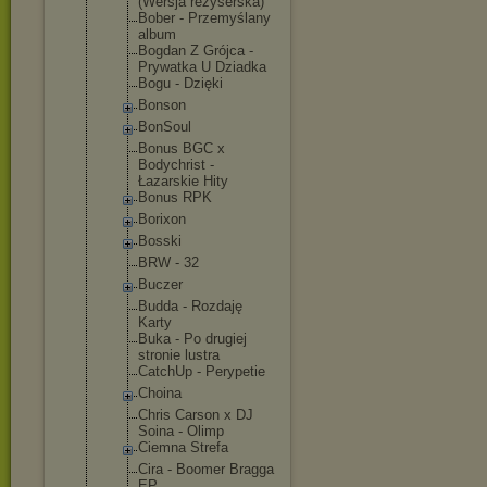
(Wersja reżyserska)
Bober - Przemyślany
album
Bogdan Z Grójca -
Prywatka U Dziadka
Bogu - Dzięki
Bonson
BonSoul
Bonus BGC x
Bodychrist -
Łazarskie Hity
Bonus RPK
Borixon
Bosski
BRW - 32
Buczer
Budda - Rozdaję
Karty
Buka - Po drugiej
stronie lustra
CatchUp - Perypetie
Choina
Chris Carson x DJ
Soina - Olimp
Ciemna Strefa
Cira - Boomer Bragga
EP