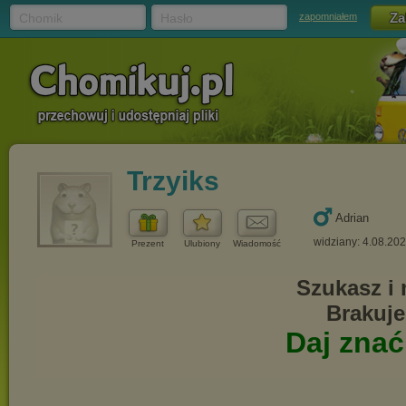
Chomik
Hasło
zapomniałem
Trzyiks
Adrian
widziany: 4.08.20
Prezent
Ulubiony
Wiadomość