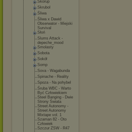
Skorup
Skrubol
Śliwa
Śliwa x Dawid
Obserwator - Miejski
Survival
Słoń
Slums Attack -
depeche_moo
d
Smolasty
Sobota
Sokół
Somp
Sova - Wagabunda
Spinache - Reality
Spoza - Na pohybel
Śruba WBC - Warto
Być Człowiekiem
Steel Banging - Dwie
Strony Świata
Street Autonomy -
Street Autonomy
Mixtape vol. 1
Szaman 82 - Oto
Człowiek
Szczur ZSW - R47