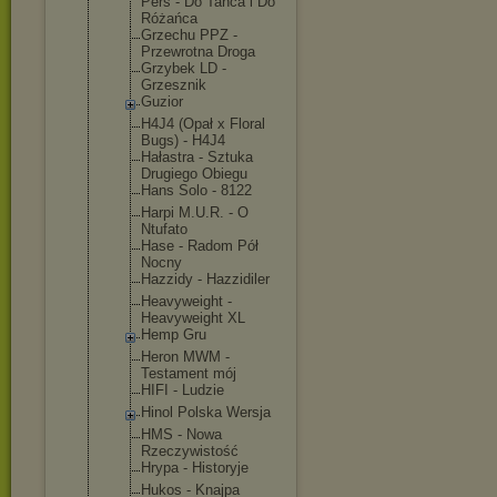
Pers - Do Tańca i Do
Różańca
Grzechu PPZ -
Przewrotna Droga
Grzybek LD -
Grzesznik
Guzior
H4J4 (Opał x Floral
Bugs) - H4J4
Hałastra - Sztuka
Drugiego Obiegu
Hans Solo - 8122
Harpi M.U.R. - O
Ntufato
Hase - Radom Pół
Nocny
Hazzidy - Hazzidiler
Heavyweight -
Heavyweight XL
Hemp Gru
Heron MWM -
Testament mój
HIFI - Ludzie
Hinol Polska Wersja
HMS - Nowa
Rzeczywisto
ść
Hrypa - Historyje
Hukos - Knajpa