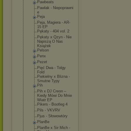
Pawbeats
Pawlak - Niepoprawni
e
Peja
Peja, Magiera - AR-
15 EP
Pękaty - 404 vol. 2
Pękaty x Qzyn - Nie
Napiszą O Nas
Książek
Pelson
Penx
Pezet
Pięć Dwa - Tolgy
Fold
Piekielny x Blizna -
Smutne Typy
Pih
Pih x DJ Creon –
Kiedy Mówi Do Mnie
Wiatr EP
Pikers - Bootleg 4
Pils - VKVRV
Pjus - Słowowtóry
PlanBe
PlanBe x Sir Mich -