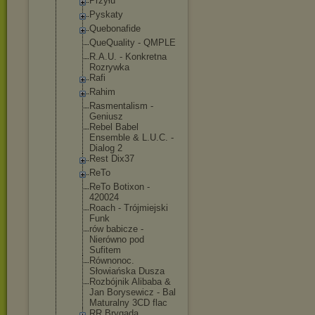
Przyłu
Pyskaty
Quebonafide
QueQuality - QMPLE
R.A.U. - Konkretna
Rozrywka
Rafi
Rahim
Rasmentalis
m -
Geniusz
Rebel Babel
Ensemble & L.U.C. -
Dialog 2
Rest Dix37
ReTo
ReTo Botixon -
420024
Roach - Trójmiejski
Funk
rów babicze -
Nierówno pod
Sufitem
Równonoc.
Słowiańska Dusza
Rozbójnik Alibaba &
Jan Borysewicz - Bal
Maturalny 3CD flac
RR Brygada