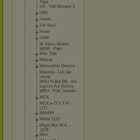
Tape
VA - TiW Mixtape 3
VBS
Vienio
Vin Vinci
Vixen
VNM
W Sercu Miasta
WSM - Pakt
Wac Toja
Waima
Warszafski Deszcz
Warunia - Los tak
chciał
WBU Kulka NN - Ani
Lepszy Ani Gorszy
WBU - Póki Jestem
WCK
WCK x O.S.T.R -
LTD
WdoWA
White 2115
Wigor Mor W.A. -
1978
Wini