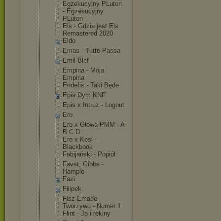
Egzekucyjny PLuton
- Egzekucyjny
PLuton
Eis - Gdzie jest Eis
Remastered 2020
Eldo
Emas - Tutto Passa
Emil Blef
Empiria - Moja
Empiria
Endefis - Taki Będe
Epis Dym KNF
Epis x Intruz - Logout
Ero
Ero x Głowa PMM - A
B C D
Ero x Kosi -
Blackbook
Fabijański - Popiół
Favst, Gibbs -
Hample
Fazi
Filipek
Fisz Emade
Tworzywo - Numer 1
Flint - Ja i rekiny