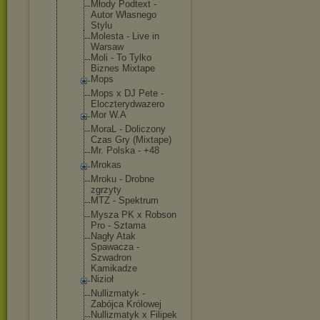
Młody Podtext -
Autor Własnego
Stylu
Molesta - Live in
Warsaw
Moli - To Tylko
Biznes Mixtape
Mops
Mops x DJ Pete -
Eloczterydw
azero
Mor W.A
MoraL - Doliczony
Czas Gry (Mixtape)
Mr. Polska - +48
Mrokas
Mroku - Drobne
zgrzyty
MTZ - Spektrum
Mysza PK x Robson
Pro - Sztama
Nagły Atak
Spawacza -
Szwadron
Kamikadze
Nizioł
Nullizmatyk -
Zabójca Królowej
Nullizmatyk x Filipek