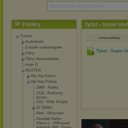
Szukaj plików na tym chomiku
Foldery
Tytuz - Super Un
Trzyiks
sortuj według:
Audiobooki
E-booki marketingowe
Tytuz - Super 
Filmy
Filmy dokumentalne
moje
MUZYKA
Hip Hop Kielce
Hip Hop Polska
1988 - Ruleta
2115 - Rodzinny
biznes
2sty - Mały Książę
52 Dębiec
Abel - Abracham
Abradab Rahim
Kleszcz - ARKanoid
Adamski RW - Droga