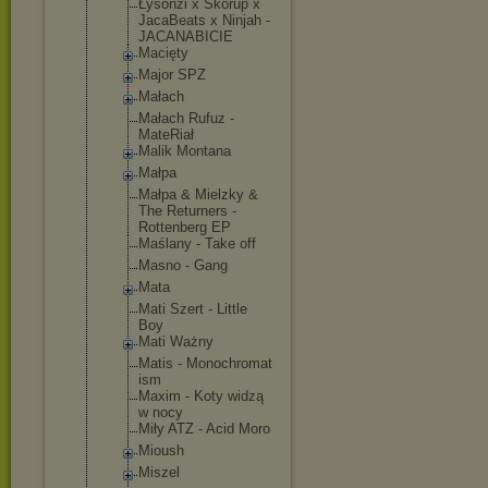
Łysonżi x Skorup x
JacaBeats x Ninjah -
JACANABICIE
Macięty
Major SPZ
Małach
Małach Rufuz -
MateRiał
Malik Montana
Małpa
Małpa & Mielzky &
The Returners -
Rottenberg EP
Maślany - Take off
Masno - Gang
Mata
Mati Szert - Little
Boy
Mati Ważny
Matis - Monochromat
ism
Maxim - Koty widzą
w nocy
Miły ATZ - Acid Moro
Mioush
Miszel